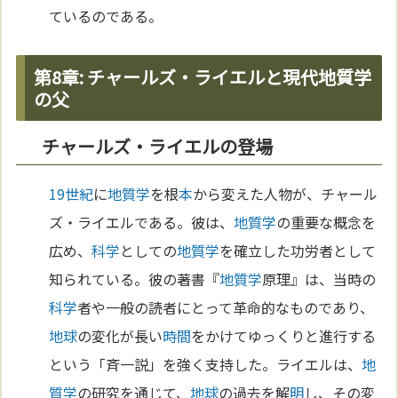
ているのである。
第8章: チャールズ・ライエルと現代地質学
の父
チャールズ・ライエルの登場
19世紀
に
地質学
を根
本
から変えた人物が、チャール
ズ・ライエルである。彼は、
地質学
の重要な概念を
広め、
科学
としての
地質学
を確立した功労者として
知られている。彼の著書『
地質学
原理』は、当時の
科学
者や一般の読者にとって革命的なものであり、
地球
の変化が長い
時間
をかけてゆっくりと進行する
という「斉一説」を強く支持した。ライエルは、
地
質学
の研究を通じて、
地球
の過去を解
明
し、その変