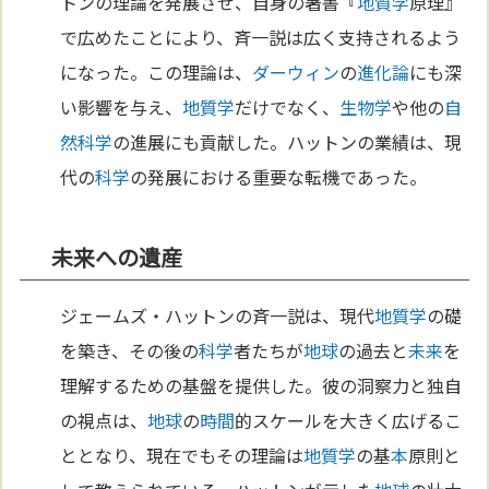
トンの理論を発展させ、自身の著書『
地質学
原理』
で広めたことにより、斉一説は広く支持されるよう
になった。この理論は、
ダーウィン
の
進化論
にも深
い影響を与え、
地質学
だけでなく、
生物学
や他の
自
然科学
の進展にも貢献した。ハットンの業績は、現
代の
科学
の発展における重要な転機であった。
未来への遺産
ジェームズ・ハットンの斉一説は、現代
地質学
の礎
を築き、その後の
科学
者たちが
地球
の過去と
未来
を
理解するための基盤を提供した。彼の洞察力と独自
の視点は、
地球
の
時間
的スケールを大きく広げるこ
ととなり、現在でもその理論は
地質学
の基
本
原則と