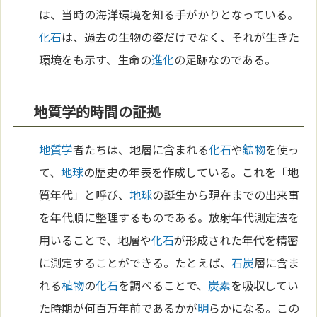
は、当時の海洋環境を知る手がかりとなっている。
化石
は、過去の生物の姿だけでなく、それが生きた
環境をも示す、生命の
進化
の足跡なのである。
地質学的時間の証拠
地質学
者たちは、地層に含まれる
化石
や
鉱物
を使っ
て、
地球
の歴史の年表を作成している。これを「地
質年代」と呼び、
地球
の誕生から現在までの出来事
を年代順に整理するものである。放射年代測定法を
用いることで、地層や
化石
が形成された年代を精密
に測定することができる。たとえば、
石炭
層に含ま
れる
植物
の
化石
を調べることで、
炭素
を吸収してい
た時期が何百万年前であるかが
明
らかになる。この