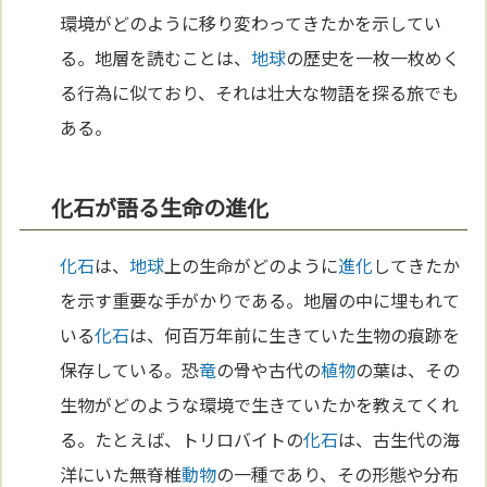
環境がどのように移り変わってきたかを示してい
る。地層を読むことは、
地球
の歴史を一枚一枚めく
る行為に似ており、それは壮大な物語を探る旅でも
ある。
化石が語る生命の進化
化石
は、
地球
上の生命がどのように
進化
してきたか
を示す重要な手がかりである。地層の中に埋もれて
いる
化石
は、何百万年前に生きていた生物の痕跡を
保存している。恐
竜
の骨や古代の
植物
の葉は、その
生物がどのような環境で生きていたかを教えてくれ
る。たとえば、トリロバイトの
化石
は、古生代の海
洋にいた無脊椎
動物
の一種であり、その形態や分布