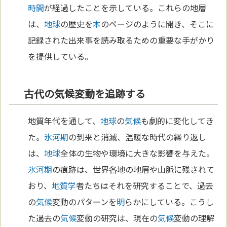
時間
が経過したことを示している。これらの地層
は、
地球
の歴史を
本
のページのように開き、そこに
記録された出来事を読み取るための重要な手がかり
を提供している。
古代の気候変動を追跡する
地質年代を通して、
地球
の
気候
も劇的に変化してき
た。
氷河期
の到来と消滅、温暖な時代の繰り返し
は、
地球
全体の生物や環境に大きな影響を与えた。
氷河期
の痕跡は、世界各地の地層や山脈に残されて
おり、
地質学
者たちはそれを研究することで、過去
の
気候
変動のパターンを
明
らかにしている。こうし
た過去の
気候
変動の研究は、現在の
気候
変動の理解