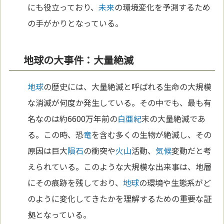
にも役立っており、
未来
の環境変化を予測するため
の手がかりとなっている。
地球の大事件：大量絶滅
地球
の歴史には、大量絶滅と呼ばれる生命の大規模
な消滅が何度か発生している。その中でも、最も有
名なのは約6600万年前の
白亜紀
末の大量絶滅であ
る。この時、恐
竜
を含む多くの生物が絶滅し、その
原因は巨大
隕石
の衝突や
火山
活動、
気候
変動だと考
えられている。このような大規模な出来事は、地層
にその痕跡を残しており、
地球
の環境や生態系がど
のように変化してきたかを理解するための重要な証
拠となっている。