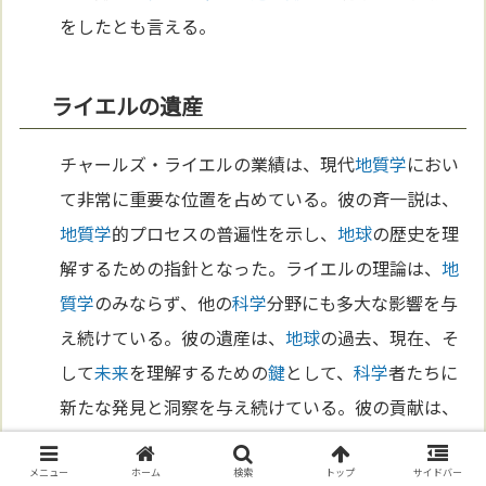
をしたとも言える。
ライエルの遺産
チャールズ・ライエルの業績は、現代
地質学
におい
て非常に重要な位置を占めている。彼の斉一説は、
地質学
的プロセスの普遍性を示し、
地球
の歴史を理
解するための指針となった。ライエルの理論は、
地
質学
のみならず、他の
科学
分野にも多大な影響を与
え続けている。彼の遺産は、
地球
の過去、現在、そ
して
未来
を理解するための
鍵
として、
科学
者たちに
新たな発見と洞察を与え続けている。彼の貢献は、
現代の
科学
的
思考
における重要な礎石であると言え
るだろう。
メニュー
ホーム
検索
トップ
サイドバー