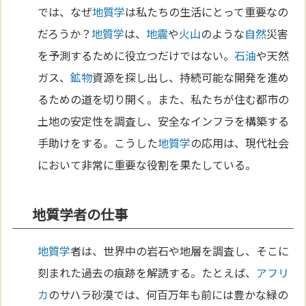
では、なぜ
地質学
は私たちの生活にとって重要なの
だろうか？
地質学
は、
地震
や
火山
のような
自然
災害
を予測するために役立つだけではない。
石油
や天然
ガス、
鉱物
資源を探し出し、持続可能な開発を進め
るための道を切り開く。また、私たちが住む都市の
土地の安定性を調査し、安全なインフラを構築する
手助けをする。こうした
地質学
の応用は、現代社会
において非常に重要な役割を果たしている。
地質学者の仕事
地質学
者は、世界中の岩石や地層を調査し、そこに
刻まれた過去の痕跡を解読する。たとえば、
アフリ
カ
のサハラ砂漠では、何百万年も前には豊かな緑の