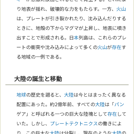
り地表が揺れ、破壊的な力をもたらす。一方、
火山
は、プレートが引き裂かれたり、沈み込んだりする
ときに、地殻の下からマグマが上昇し、地表に噴き
出すことで形成される。日
本
列島は、これらのプレ
ートの衝突や沈み込みによって多くの
火山
が
存在
す
る地域の一例である。
大陸の誕生と移動
地球
の歴史を遡ると、
大陸
は今とはまったく異なる
配置にあった。約2億年前、すべての
大陸
は「
パン
ゲア」と呼ばれる一つの巨大な陸塊として
存在
して
いた。しかし、
プレートテクトニクス
の働きによ
り、この巨大な
大陸
は分裂し、現在のような
大陸
の