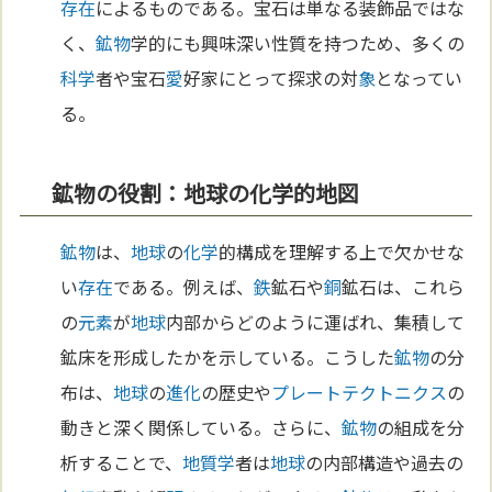
存在
によるものである。宝石は単なる装飾品ではな
く、
鉱物
学的にも興味深い性質を持つため、多くの
科学
者や宝石
愛
好家にとって探求の対
象
となってい
る。
鉱物の役割：地球の化学的地図
鉱物
は、
地球
の
化学
的構成を理解する上で欠かせな
い
存在
である。例えば、
鉄
鉱石や
銅
鉱石は、これら
の
元素
が
地球
内部からどのように運ばれ、集積して
鉱床を形成したかを示している。こうした
鉱物
の分
布は、
地球
の
進化
の歴史や
プレートテクトニクス
の
動きと深く関係している。さらに、
鉱物
の組成を分
析することで、
地質学
者は
地球
の内部構造や過去の