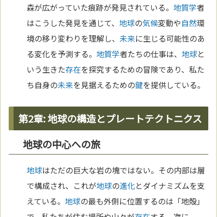
森が広がっていた痕跡が発見されている。
地質学
者
はこうした発見を通じて、
地球
の
気候
変動や
自然
環
境の移り変わりを理解し、
未来
に生じる可能性のあ
る変化を予測する。
地質学
者たちの仕事は、
地球
と
いう生きた
存在
を探究するための冒険であり、私た
ち自身の
未来
を見据えるための
鍵
を提供している。
第2章: 地球の構造とプレートテクトニクス
地球の中心への旅
地球
はただの巨大な岩の塊ではない。その内部は層
で構成され、これが
地球
の
進化
とダイナミズムを支
えている。
地球
の最も外側に位置するのは「地殻」
で、私たちが住む場所や山々が
存在
する。次に、