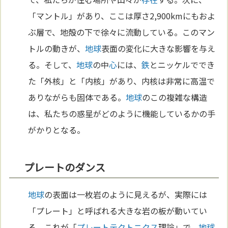
「マントル」があり、ここは厚さ2,900kmにもおよ
ぶ層で、地殻の下で徐々に流動している。このマン
トルの動きが、
地球
表面の変化に大きな影響を与え
る。そして、
地球
の中
心
には、
鉄
とニッケルででき
た「外核」と「内核」があり、内核は非常に高温で
ありながらも固体である。
地球
のこの複雑な構造
は、私たちの惑星がどのように機能しているかの手
がかりとなる。
プレートのダンス
地球
の表面は一枚岩のように見えるが、実際には
「プレート」と呼ばれる大きな岩の板が動いてい
る。これが「
プレートテクトニクス
理論」で、
地球