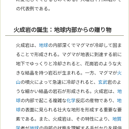
の代表例である。
火成岩の誕生：地球内部からの贈り物
火成岩は、
地球
の内部深くでマグマが冷却して固ま
ることで形成される。マグマが地表に到達する前に
地下でゆっくりと冷却されると、花崗岩のような大
きな結晶を持つ岩石が生まれる。一方、マグマが
火
山
の噴火によって急速に冷却されると、
玄武
岩のよ
うな細かい結晶の岩石が形成される。火成岩は、
地
球
の内部で起こる複雑な
化学
反応の産物であり、
地
球
の表面に見られる壮大な地形を形成する重要な要
素である。また、火成岩は、その特性により、
地質
学
者が
地球
の内部の状態を理解する手がかりを提供