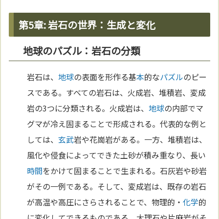
第5章: 岩石の世界：生成と変化
地球のパズル：岩石の分類
岩石は、
地球
の表面を形作る基
本
的な
パズル
のピー
スである。すべての岩石は、火成岩、堆積岩、変成
岩の3つに分類される。火成岩は、
地球
の内部でマ
グマが冷え固まることで形成される。代表的な例と
しては、
玄武
岩や花崗岩がある。一方、堆積岩は、
風化や侵食によってできた土砂が積み重なり、長い
時間
をかけて固まることで生まれる。石灰岩や砂岩
がその一例である。そして、変成岩は、既存の岩石
が高温や高圧にさらされることで、物理的・
化学
的
に変化してできるものである。大理石や片麻岩がそ