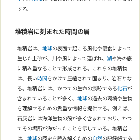
する。
堆積岩に刻まれた時間の層
堆積岩は、
地球
の表面で起こる風化や侵食によって
生じた土砂が、川や風によって運ばれ、
湖
や海の底
に積み重なることで形成される。これらの堆積物
は、長い
時間
をかけて圧縮されて固まり、岩石とな
る。堆積岩には、かつての生命の痕跡である
化石
が
含まれていることが多く、
地球
の過去の環境や生物
を理解するための貴重な情報を提供する。例えば、
石灰岩には海洋生物の殻が多く含まれており、かつ
てその場所が海だったことを示している。堆積岩
は、
地球
の歴史を読み解くための
自然
の記録帳であ