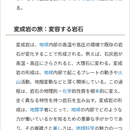
る。
変成岩の旅：変容する岩石
変成岩は、
地球
内部の高温や高圧の環境で既存の岩
石が変化することで形成される。例えば、石灰岩が
高温・高圧にさらされると、大理石に変わる。変成
岩の形成は、
地球
内部で起こるプレートの動きや
火
山
活動、地殻変動などと深く関係している。この過
程は、岩石の物理的・
化学
的性質を根
本
的に変え、
全く異なる特性を持つ岩石を生み出す。変成岩の形
成は、
地質学
者にとって、
地球
の内部でどのような
力が働いているかを知るための重要な手がかりであ
り、その複雑さと
美
しさは、
地球
科学
の魅力の一つ