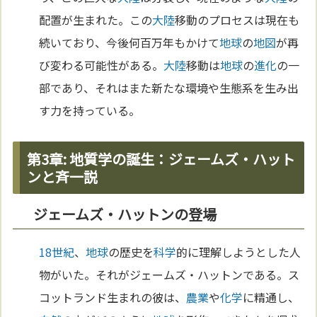
配置が生まれた。この
大陸
移動のプロセスは現在も
続いており、今後何百万年もかけて
地球
の
地図
が再
び変わる可能性がある。
大陸
移動は
地球
の
進化
の一
部であり、それはまた新たな環境や生態系を生み出
す力を持っている。
第3章: 地質学の誕生：ジェームズ・ハット
ンと斉一説
ジェームズ・ハットンの登場
18世紀
、
地球
の歴史を
科学
的に理解しようとした人
物がいた。それがジェームズ・ハットンである。ス
コットランド生まれの彼は、
農業
や
化学
に精通し、