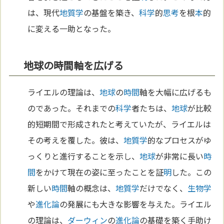
は、現代
地質学
の基盤を築き、
科学
的
思考
を根
本
的
に変える一助となった。
地球の時間軸を広げる
ライエルの理論は、
地球
の
時間
軸を大幅に広げるも
のであった。それまでの
科学
者たちは、
地球
が比較
的短期間で形成されたと考えていたが、ライエルは
その考えを覆した。彼は、
地質学
的なプロセスがゆ
っくりと進行することを示し、
地球
が非常に長い
時
間
をかけて現在の姿に至ったことを証
明
した。この
新しい
時間
軸の概念は、
地質学
だけでなく、
生物学
や
進化論
の発展にも大きな影響を与えた。ライエル
の理論は、
ダーウィン
の
進化論
の基礎を築く手助け