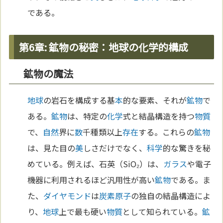
である。
第6章: 鉱物の秘密：地球の化学的構成
鉱物の魔法
地球
の岩石を構成する基
本
的な要素、それが
鉱物
で
ある。
鉱物
は、特定の
化学
式と結晶構造を持つ
物質
で、
自然
界に
数
千種類以上
存在
する。これらの
鉱物
は、見た目の
美
しさだけでなく、
科学
的な驚きを秘
めている。例えば、石英（SiO₂）は、
ガラス
や電子
機器に利用されるほど汎用性が高い
鉱物
である。ま
た、
ダイヤモンド
は
炭素
原子
の独自の結晶構造によ
り、
地球
上で最も硬い
物質
として知られている。
鉱