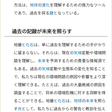
方法は、
地球
の
進化
を理解するための強力なツール
であり、過去を探る
鍵
となっている。
過去の記録が未来を照らす
地層と
化石
は、単に過去を理解するための手がかり
に留まらない。それらは、現在の
気候
変動や環境問
題を理解し、
未来
を予測するための貴重な情報源で
もある。過去の
気候
変動や生態系の変化を知ること
で、私たちは現在の環境問題の原因や影響をより深
く理解できる。たとえば、過去の大量絶滅の原因を
調査することで、将来の環境危機に対する洞察を得
ることができる。地層と
化石
は、
地球
の
未来
を照ら
す
光
として、私たちに過去からの警告と教訓を伝え