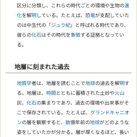
区分に分類し、これらの時代ごとの環境や生物の
進
化
を解
明
している。たとえば、恐
竜
が支配していた
のは中生代の「
ジュラ紀
」と呼ばれる時代であり、
彼らの
化石
はその時代を
象徴
する証拠となってい
る。
地層に刻まれた過去
地質学
者は、地層を読むことで
地球
の過去を解
明
す
る。地層は、
時間
とともに蓄積された土砂や
火山
灰、
化石
の集まりであり、過去の環境や出来事がそ
こで保存されている。たとえば、
グランドキャニオ
ン
の層を観察すると、
数
億年前の
地球
がどのような
姿をしていたかが分かる。層が厚くなるほど、長い