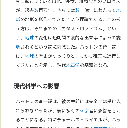
今日起こっている風化、浸食、堆積などのプロセス
が、過去
数
百万年、さらには
数
十億年にわたって
地
球
の地形を形作ってきたという理論である。この考
え方は、それまでの「カタストロフィズム」とい
う、
地球
の変化は短期間の劇的な出来事によって説
明
されるという説に挑戦した。ハットンの斉一説
は、
地球
の歴史がゆっくりと、しかし確実に進行し
てきたことを示し、現代
地質学
の基盤となる。
現代科学への影響
ハットンの斉一説は、彼の生前には完全には受け入
れられなかったが、後に多くの
科学
者に影響を与え
ることになる。特にチャールズ・ライエルが、ハッ