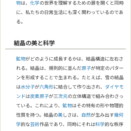
物
は、
化学
の世界を理解するための扉を開くと同時
に、私たちの日常生活にも深く関わっているのであ
る。
結晶の美と科学
鉱物
がどのように成長するかは、結晶構造に左右さ
れる。結晶は、規則的に並んだ
原子
が特定のパター
ンを形成することで生まれる。たとえば、雪の結晶
は
水
分子
が
六角形
に結合して作り出され、
ダイヤモ
ンド
は
炭素
原子
が三
次元
の立体構造で組み合わさっ
ている。これにより、
鉱物
はその特有の形や物理的
性質を持つ。結晶の
美
しさは、
自然
が生み出す
幾何
学
的な
芸術
作品であり、同時にそれは
科学
的な秩序