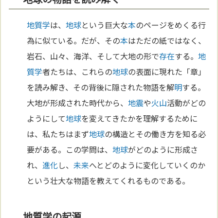
地質学
は、
地球
という巨大な
本
のページをめくる行
為に似ている。だが、その
本
はただの紙ではなく、
岩石、山々、海洋、そして大地の形で
存在
する。
地
質学
者たちは、これらの
地球
の表面に現れた「章」
を読み解き、その背後に隠された物語を解
明
する。
大地が形成された時代から、
地震
や
火山
活動がどの
ようにして
地球
を変えてきたかを理解するために
は、私たちはまず
地球
の構造とその働き方を知る必
要がある。この学問は、
地球
がどのように形成さ
れ、
進化
し、
未来
へとどのように変化していくのか
という壮大な物語を教えてくれるものである。
地質学の起源