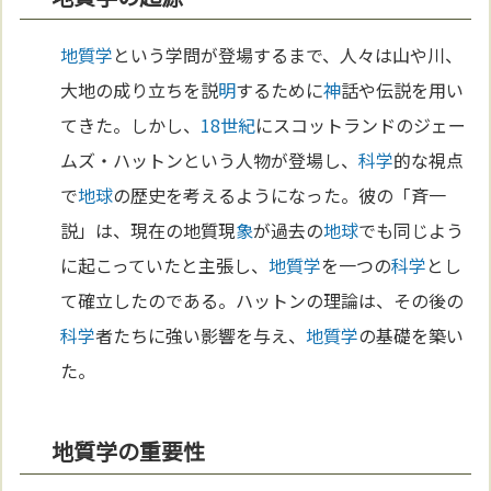
地質学
という学問が登場するまで、人々は山や川、
大地の成り立ちを説
明
するために
神
話や伝説を用い
てきた。しかし、
18世紀
にスコットランドのジェー
ムズ・ハットンという人物が登場し、
科学
的な視点
で
地球
の歴史を考えるようになった。彼の「斉一
説」は、現在の地質現
象
が過去の
地球
でも同じよう
に起こっていたと主張し、
地質学
を一つの
科学
とし
て確立したのである。ハットンの理論は、その後の
科学
者たちに強い影響を与え、
地質学
の基礎を築い
た。
地質学の重要性