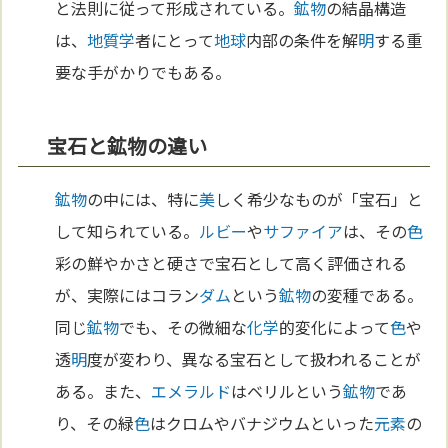
と法則に従って形成されている。
鉱物
の結晶構造
は、
地質学
者にとって
地球
内部の条件を解
明
する重
要な手がかりでもある。
宝石と鉱物の違い
鉱物
の中には、特に
美
しく希少なものが「宝石」と
して知られている。
ルビー
や
サファイア
は、その
色
彩の鮮やかさと硬さで宝石として高く評価される
が、実際にはコラン
ダム
という
鉱物
の変種である。
同じ
鉱物
でも、その微細な
化学
的変化によって
色
や
透
明
度が変わり、異なる宝石として扱われることが
ある。また、
エメラルド
はベリルという
鉱物
であ
り、その緑
色
はクロムやバナジウムといった
元素
の