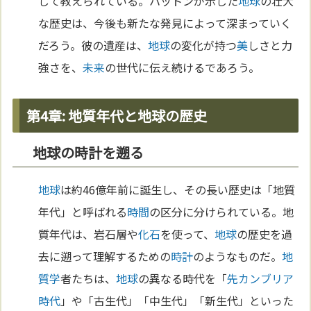
して教えられている。ハットンが示した
地球
の壮大
な歴史は、今後も新たな発見によって深まっていく
だろう。彼の遺産は、
地球
の変化が持つ
美
しさと力
強さを、
未来
の世代に伝え続けるであろう。
第4章: 地質年代と地球の歴史
地球の時計を遡る
地球
は約46億年前に誕生し、その長い歴史は「地質
年代」と呼ばれる
時間
の区分に分けられている。地
質年代は、岩石層や
化石
を使って、
地球
の歴史を過
去に遡って理解するための
時計
のようなものだ。
地
質学
者たちは、
地球
の異なる時代を「
先カンブリア
時代
」や「古生代」「中生代」「新生代」といった