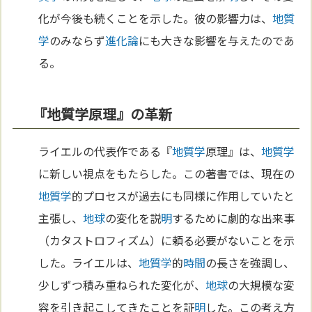
化が今後も続くことを示した。彼の影響力は、
地質
学
のみならず
進化論
にも大きな影響を与えたのであ
る。
『地質学原理』の革新
ライエルの代表作である『
地質学
原理』は、
地質学
に新しい視点をもたらした。この著書では、現在の
地質学
的プロセスが過去にも同様に作用していたと
主張し、
地球
の変化を説
明
するために劇的な出来事
（カタストロフィズム）に頼る必要がないことを示
した。ライエルは、
地質学
的
時間
の長さを強調し、
少しずつ積み重ねられた変化が、
地球
の大規模な変
容を引き起こしてきたことを証
明
した。この考え方