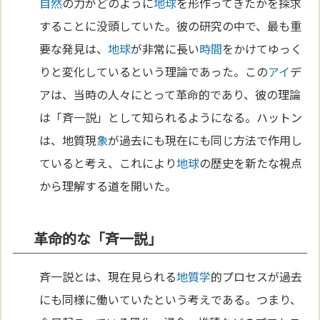
自然
の力がどのように
地球
を形作ってきたかを探求
することに没頭していた。彼の研究の中で、最も重
要な発見は、
地球
が非常に長い
時間
をかけてゆっく
りと変化しているという理論であった。この
アイ
デ
アは、当時の人々にとって革命的であり、彼の理論
は「斉一説」として知られるようになる。ハットン
は、地質現
象
が過去にも現在にも同じ方法で作用し
ていると考え、これにより
地球
の歴史を新たな視点
から理解する道を開いた。
革命的な「斉一説」
斉一説とは、現在見られる
地質学
的プロセスが過去
にも同様に働いていたという考えである。つまり、