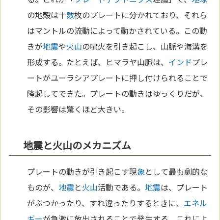
の地殻は十
数
枚のプレートに分かれており、それら
はマントルの流動によって動かされている。この動
きが
地震
や
火山
の噴火を引き起こし、山脈や海溝を
形成する。たとえば、ヒマラヤ山脈は、
インド
プレ
ートがユーラシアプレートに押し付けられることで
隆起してできた。プレートの動きはゆっくりだが、
その影響は驚くほど大きい。
地震と火山のメカニズム
プレートの動きが引き起こす現
象
として最も劇的な
ものが、
地震
と
火山
活動である。
地震
は、プレート
がぶつかったり、すれ違ったりするときに、
エネル
ギー
が急激に放出されることで発生する。これによ