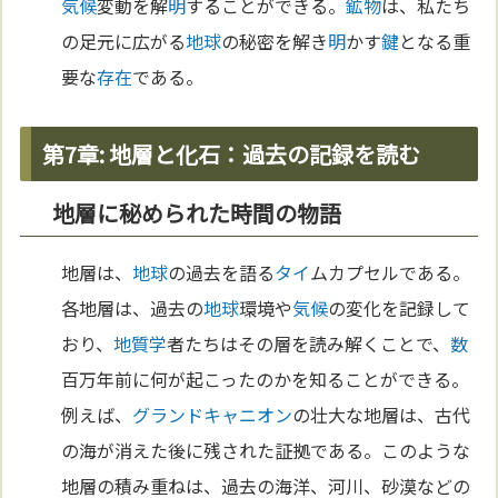
気候
変動を解
明
することができる。
鉱物
は、私たち
の足元に広がる
地球
の秘密を解き
明
かす
鍵
となる重
要な
存在
である。
第7章: 地層と化石：過去の記録を読む
地層に秘められた時間の物語
地層は、
地球
の過去を語る
タイ
ムカプセルである。
各地層は、過去の
地球
環境や
気候
の変化を記録して
おり、
地質学
者たちはその層を読み解くことで、
数
百万年前に何が起こったのかを知ることができる。
例えば、
グランドキャニオン
の壮大な地層は、古代
の海が消えた後に残された証拠である。このような
地層の積み重ねは、過去の海洋、河川、砂漠などの