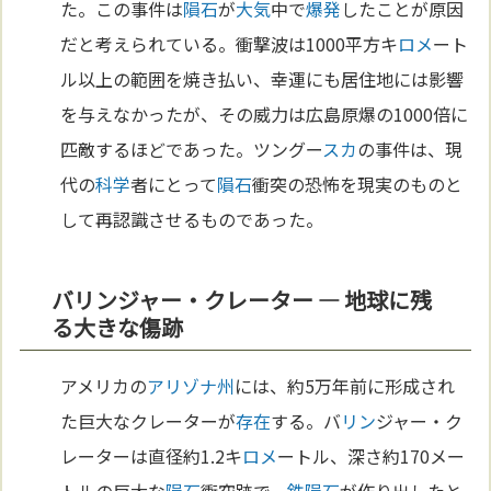
た。この事件は
隕石
が
大気
中で
爆発
したことが原因
だと考えられている。衝撃波は1000平方キ
ロメ
ート
ル以上の範囲を焼き払い、幸運にも居住地には影響
を与えなかったが、その威力は広島原爆の1000倍に
匹敵するほどであった。ツングー
スカ
の事件は、現
代の
科学
者にとって
隕石
衝突の恐怖を現実のものと
して再認識させるものであった。
バリンジャー・クレーター — 地球に残
る大きな傷跡
アメリカの
アリゾナ州
には、約5万年前に形成され
た巨大なクレーターが
存在
する。バ
リン
ジャー・ク
レーターは直径約1.2キ
ロメ
ートル、深さ約170メー
トルの巨大な
隕石
衝突跡で、
鉄
隕石
が作り出したと