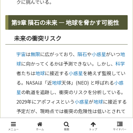
クに挑んでいる。
第9章 隕石の未来 — 地球を脅かす可能性
未来の衝突リスク
宇宙
は
無限
に広がっており、
隕石
や
小惑星
がいつ
地
球
に向かってくるかは予測できない。しかし、
科学
者たちは
地球
に接近する
小惑星
を絶えず監視してい
る。NASAは「近
地球
天体」(NEO) と呼ばれる
小惑
星
の軌道を追跡し、衝突のリスクを分析している。
2029年にアポフィスという
小惑星
が
地球
に接近する
予定だが、現時点では衝突の危険性は低いとされて
いる。このように、
未来
の
隕石
衝突は完全には避け
られないが、監視体制が
進化
している。
メニュー
ホーム
検索
トップ
サイドバー