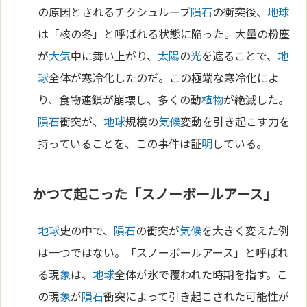
の原因とされるチクシュルーブ
隕石
の衝突後、
地球
は「核の冬」と呼ばれる状態に陥った。大量の粉塵
が
大気
中に舞い上がり、
太陽
の
光
を遮ることで、
地
球
全体が寒冷化したのだ。この極端な寒冷化によ
り、食物連鎖が崩壊し、多くの動
植物
が絶滅した。
隕石
衝突が、
地球
規模の
気候
変動を引き起こす力を
持っていることを、この事件は証
明
している。
かつて起こった「スノーボールアース」
地球
史の中で、
隕石
の衝突が
気候
を大きく変えた例
は一つではない。「スノーボールアース」と呼ばれ
る現
象
は、
地球
全体が氷で覆われた時期を指す。こ
の現
象
が
隕石
衝突によって引き起こされた可能性が