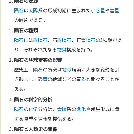
隕石
の起源
隕石
は
太陽
系の形成初期に生まれた
小惑星
や
彗星
の破片である。
隕石
の種類
隕石
には
鉄
隕石
、石
鉄
隕石
、石質
隕石
の3種類があ
り、それぞれ異なる
物質
構成を持つ。
隕石
の
地球
衝突の影響
歴史上、
隕石
の衝突は
地球
環境に大きな変動を引
き起こし、恐
竜
の絶滅などの事
象
と関わることが
ある。
隕石
の
科学
的分析
隕石
の
化学
分析は、
太陽
系の
進化
や惑星形成に関
する貴重な情報を提供する。
隕石
と人類史の関係