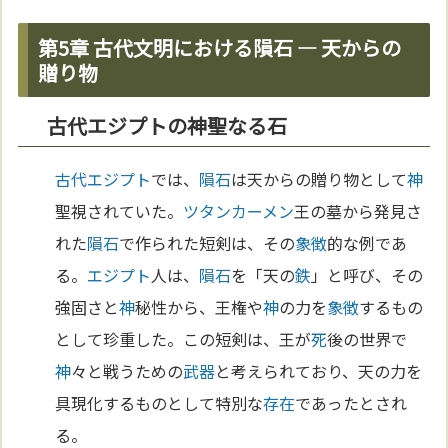
第5章 古代文明における隕石 — 天からの
贈り物
古代エジプトの神聖なる石
古代エジプト
では、
隕石
は天からの贈り物として
神
聖視されていた。
ツタンカーメン
王の墓から発見さ
れた
隕石
で作られた短剣は、その
象徴
的な例であ
る。
エジプト
人は、
隕石
を「天の
鉄
」と呼び、その
強固さと
神
秘性から、王権や
神
の力を
象徴
するもの
として珍重した。この短剣は、王が
死
後の世界で
神
々と戦うための
武器
と考えられており、天の力を
具現化するものとして特別な
存在
であったとされ
る。