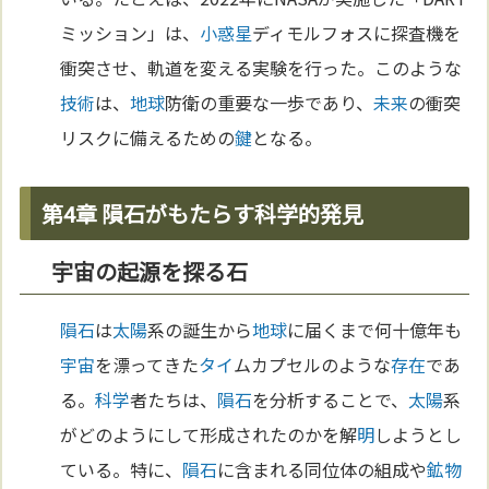
ミッション」は、
小惑星
ディモルフォスに探査機を
衝突させ、軌道を変える実験を行った。このような
技術
は、
地球
防衛の重要な一歩であり、
未来
の衝突
リスクに備えるための
鍵
となる。
第4章 隕石がもたらす科学的発見
宇宙の起源を探る石
隕石
は
太陽
系の誕生から
地球
に届くまで何十億年も
宇宙
を漂ってきた
タイ
ムカプセルのような
存在
であ
る。
科学
者たちは、
隕石
を分析することで、
太陽
系
がどのようにして形成されたのかを解
明
しようとし
ている。特に、
隕石
に含まれる同位体の組成や
鉱物