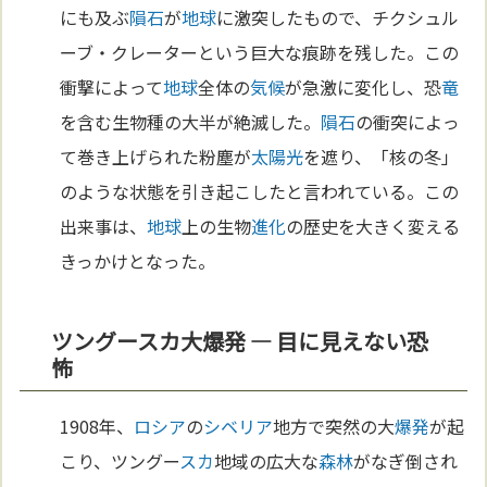
にも及ぶ
隕石
が
地球
に激突したもので、チクシュル
ーブ・クレーターという巨大な痕跡を残した。この
衝撃によって
地球
全体の
気候
が急激に変化し、恐
竜
を含む生物種の大半が絶滅した。
隕石
の衝突によっ
て巻き上げられた粉塵が
太陽
光
を遮り、「核の冬」
のような状態を引き起こしたと言われている。この
出来事は、
地球
上の生物
進化
の歴史を大きく変える
きっかけとなった。
ツングースカ大爆発 — 目に見えない恐
怖
1908年、
ロシア
の
シベリア
地方で突然の大
爆発
が起
こり、ツングー
スカ
地域の広大な
森林
がなぎ倒され