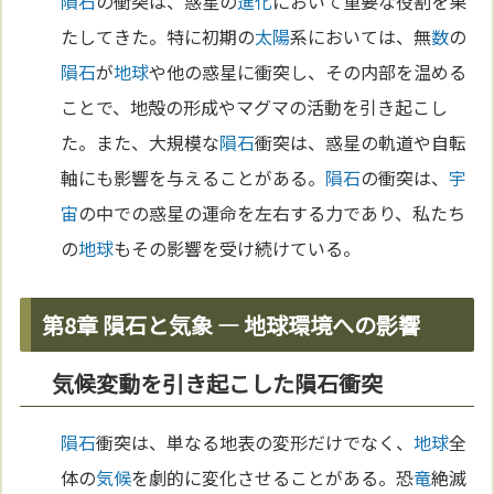
隕石
の衝突は、惑星の
進化
において重要な役割を果
たしてきた。特に初期の
太陽
系においては、無
数
の
隕石
が
地球
や他の惑星に衝突し、その内部を温める
ことで、地殻の形成やマグマの活動を引き起こし
た。また、大規模な
隕石
衝突は、惑星の軌道や自転
軸にも影響を与えることがある。
隕石
の衝突は、
宇
宙
の中での惑星の運命を左右する力であり、私たち
の
地球
もその影響を受け続けている。
第8章 隕石と気象 — 地球環境への影響
気候変動を引き起こした隕石衝突
隕石
衝突は、単なる地表の変形だけでなく、
地球
全
体の
気候
を劇的に変化させることがある。恐
竜
絶滅