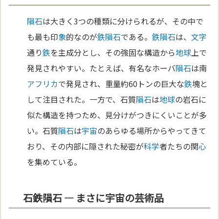
隕石
は大きく3つの種類に分けられるが、その中で
も最も印
象
的なのが
鉄
隕石
である。
鉄
隕石
は、
文字
通り
鉄
を主成分とし、その強固な構造から
地球
上で
発見されやすい。たとえば、有名なホーバ
隕石
は南
アフリカ
で発見され、重量約60トンの巨大な
鉄
塊と
して注目された。一方で、石質
隕石
は
地球
の岩石に
似た構造を持つため、見分けがつきにくいことが多
い。石質
隕石
は
宇宙
のあらゆる場所からやってきて
おり、その内部に隠された秘密が
科学
者たちの関
心
を集めている。
石鉄隕石 — まさに宇宙の芸術品