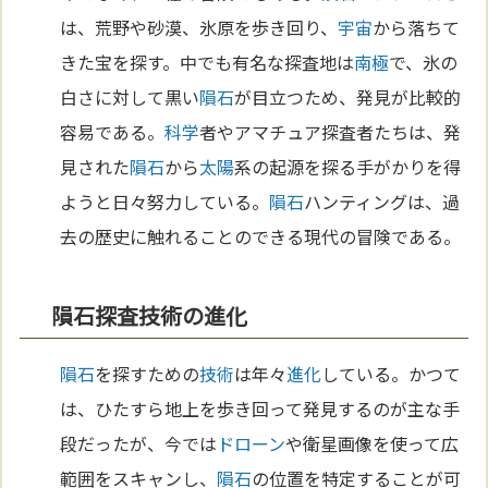
は、荒野や砂漠、氷原を歩き回り、
宇宙
から落ちて
きた宝を探す。中でも有名な探査地は
南極
で、氷の
白さに対して黒い
隕石
が目立つため、発見が比較的
容易である。
科学
者やアマチュア探査者たちは、発
見された
隕石
から
太陽
系の起源を探る手がかりを得
ようと日々努力している。
隕石
ハンティングは、過
去の歴史に触れることのできる現代の冒険である。
隕石探査技術の進化
隕石
を探すための
技術
は年々
進化
している。かつて
は、ひたすら地上を歩き回って発見するのが主な手
段だったが、今では
ドローン
や衛星画像を使って広
範囲をスキャンし、
隕石
の位置を特定することが可