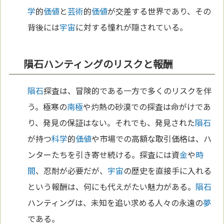
学
的
価値
と
芸術
的
価値
が交差する世界であり、その
背後には
宇宙
に対する憧れが隠されている。
隕石ハンティングのリスクと報酬
隕石
探査は、冒険的である一方で多くのリスクを伴
う。極寒の
南極
や灼熱の砂漠での探査は命がけであ
り、発見の保証はない。それでも、発見された
隕石
が持つ
科学
的
価値
や市場での高額な取引価格は、ハ
ンターたちを引き寄せ続ける。探査には資
金
や
時
間
、忍耐が必要だが、
宇宙
の歴史を直接手に入れる
という報酬は、何にも代えがたい魅力がある。
隕石
ハンティングは、未知を追い求める人々の永遠の
夢
である。