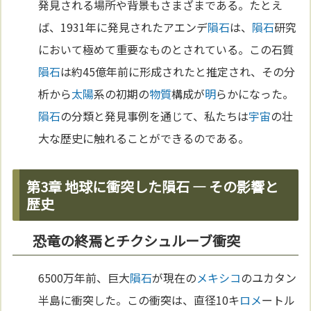
発見される場所や背景もさまざまである。たとえ
ば、1931年に発見されたアエンデ
隕石
は、
隕石
研究
において極めて重要なものとされている。この石質
隕石
は約45億年前に形成されたと推定され、その分
析から
太陽
系の初期の
物質
構成が
明
らかになった。
隕石
の分類と発見事例を通じて、私たちは
宇宙
の壮
大な歴史に触れることができるのである。
第3章 地球に衝突した隕石 — その影響と
歴史
恐竜の終焉とチクシュルーブ衝突
6500万年前、巨大
隕石
が現在の
メキシコ
のユカタン
半島に衝突した。この衝突は、直径10キ
ロメ
ートル