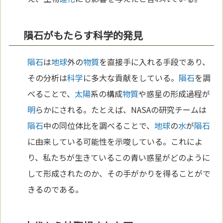
隕石がもたらす科学的発見
隕石
は
地球
外の
物質
を直接手に入れる手段であり、
その分析は
科学
に多大な貢献をしている。
隕石
を調
べることで、
太陽
系の構成
物質
や惑星の形成過程が
明
らかにされる。たとえば、NASAの研究チームは
隕石
中の同位体比を調べることで、
地球
の
水
が
隕石
に由来している可能性を示唆している。これによ
り、私たちが生きているこの青い惑星がどのように
して形成されたのか、その手がかりを得ることがで
きるのである。