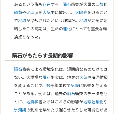
あるという説も
存在
する。
隕石
衝突が大量の二
酸
化
硫黄
や
火山
灰を
大気
中に放出し、
太陽
光
を遮ること
で
地球
が冷却されたという理論だ。
地球
が完全に氷
結したこの時期は、生命の
進化
にとっても重要な転
換点となった。
隕石がもたらす長期的影響
隕石
衝突による環境変化は、短期的なものだけでは
ない。大規模な
隕石
衝突は、地表の
大気
や海洋循環
を変えることで、
数
千年単位で
気候
に影響を与える
ことがある。例えば、過去の
隕石
衝突のデータをも
とに、
地質学
者たちはこれらの影響が
地球温暖化
や
氷河期
の到来を早めたり遅らせたりした可能性があ