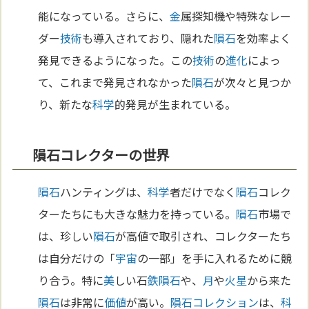
能になっている。さらに、
金
属探知機や特殊なレー
ダー
技術
も導入されており、隠れた
隕石
を効率よく
発見できるようになった。この
技術
の
進化
によっ
て、これまで発見されなかった
隕石
が次々と見つか
り、新たな
科学
的発見が生まれている。
隕石コレクターの世界
隕石
ハンティングは、
科学
者だけでなく
隕石
コレク
ターたちにも大きな魅力を持っている。
隕石
市場で
は、珍しい
隕石
が高値で取引され、コレクターたち
は自分だけの「
宇宙
の一部」を手に入れるために競
り合う。特に
美
しい石
鉄
隕石
や、
月
や
火星
から来た
隕石
は非常に
価値
が高い。
隕石
コレクション
は、
科