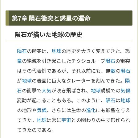
第7章 隕石衝突と惑星の運命
隕石が描いた地球の歴史
隕石
の衝突は、
地球
の歴史を大きく変えてきた。恐
竜
の絶滅を引き起こしたチクシュルーブ
隕石
の衝突
はその代表例であるが、それ以前にも、無
数
の
隕石
が
地球
の表面に巨大なクレーターを刻んできた。
隕
石
の衝撃で
大気
が吹き飛ばされ、
地球
規模での
気候
変動が起こることもある。このように、
隕石
は
地球
の地形や
気候
、さらには生命の
進化
にも影響を与え
てきた。
地球
は常に
宇宙
との関わりの中で形作られ
てきたのである。