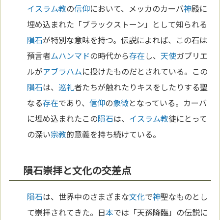
イスラム教
の
信仰
において、メッカのカーバ
神
殿に
埋め込まれた「ブラックストーン」として知られる
隕石
が特別な意味を持つ。伝説によれば、この石は
預言者
ムハンマド
の時代から
存在
し、
天使
ガブリエ
ルが
アブラハム
に授けたものだとされている。この
隕石
は、
巡礼
者たちが触れたりキスをしたりする聖
なる
存在
であり、
信仰
の
象徴
となっている。カーバ
に埋め込まれたこの
隕石
は、
イスラム教
徒にとって
の深い
宗教
的意義を持ち続けている。
隕石崇拝と文化の交差点
隕石
は、世界中のさまざまな
文化
で
神
聖なものとし
て崇拝されてきた。日
本
では「天孫降臨」の伝説に