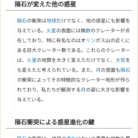
隕石が変えた他の惑星
隕石
の衝突は
地球
だけでなく、他の惑星にも影響を
与えている。
火星
の表面には無
数
のクレーターが点
在しており、特に有名なのはオ
リン
ポス山の近くに
ある巨大クレーター群である。これらのクレーター
は、
火星
の地質を大きく変えただけでなく、
大気
を
も変えたと考えられている。また、
月
の表面も
隕石
の衝突によってその特徴的なクレーター地形が作ら
れており、私たちが観測する
月
の姿に大きな影響を
与えている。
隕石衝突による惑星進化の鍵