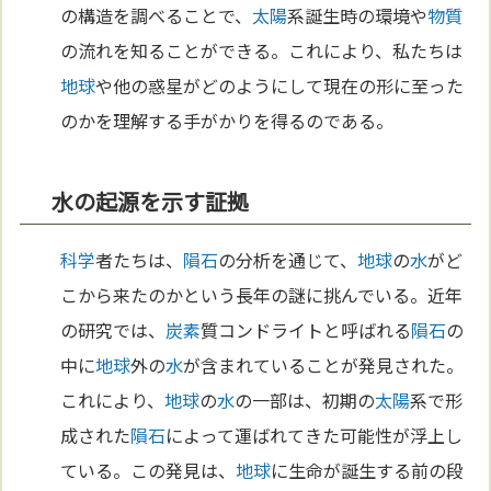
の構造を調べることで、
太陽
系誕生時の環境や
物質
の流れを知ることができる。これにより、私たちは
地球
や他の惑星がどのようにして現在の形に至った
のかを理解する手がかりを得るのである。
水の起源を示す証拠
科学
者たちは、
隕石
の分析を通じて、
地球
の
水
がど
こから来たのかという長年の謎に挑んでいる。近年
の研究では、
炭素
質コンドライトと呼ばれる
隕石
の
中に
地球
外の
水
が含まれていることが発見された。
これにより、
地球
の
水
の一部は、初期の
太陽
系で形
成された
隕石
によって運ばれてきた可能性が浮上し
ている。この発見は、
地球
に生命が誕生する前の段