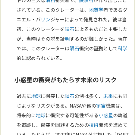
されている。このクレーターは、
地質学
者であるダ
ニエル・バ
リン
ジャーによって発見された。彼は当
初、このクレーターを
隕石
によるものだと主張した
が、当時はその説を証
明
するのが難しかった。現在
では、このクレーターは
隕石
衝突の証拠として
科学
的に認められている。
小惑星の衝突がもたらす未来のリスク
過去に
地球
に衝突した
隕石
の例は多く、
未来
にも同
じようなリスクがある。NASAや他の
宇宙
機関は、
将来的に
地球
に衝突する可能性がある
小惑星
の軌道
を追跡し、衝突を回避するための
技術
開発を進めて
いる。たとえば、2022年にNASAが実施した「DART