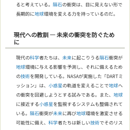
ると考えている。
隕石
の衝突は、目に見えない形で
長期的に
地球
環境を変える力を持っているのだ。
現代への教訓 — 未来の衝突を防ぐため
に
現代の
科学
者たちは、
未来
に起こりうる
隕石
衝突が
地球
環境に与える影響を予測し、それに備えるため
の
技術
を開発している。NASAが実施した「DARTミ
ッション」は、
小惑星
の軌道を変えることで
地球
へ
の衝突を回避しようとする試みである。また、
地球
に接近する
小惑星
を監視するシステムも整備されて
いる。
隕石
衝突が
未来
に再び
地球
環境を激変させる
可能性に備え、
科学
者たちは新しい
技術
でそのリス