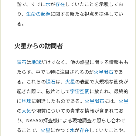
階で、すでに
水
が
存在
していたことを示唆してお
り、
生命の起源
に関する新たな視点を提供してい
る。
火星からの訪問者
隕石
は
地球
だけでなく、他の惑星に関する情報もも
たらす。中でも特に注目されるのが
火星
隕石
であ
る。これらの
隕石
は、
火星
の表面で大規模な衝突が
起きた際に、破片として
宇宙
空間
に放たれ、最終的
に
地球
に到達したものである。
火星
隕石
には、
火星
の
大気
や地質についての貴重な情報が含まれてお
り、NASAの探査機による現地調査と照らし合わせ
ることで、
火星
にかつて
水
が
存在
していたことや、