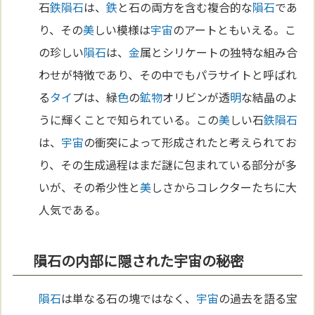
石
鉄
隕石
は、
鉄
と石の両方を含む複合的な
隕石
であ
り、その
美
しい模様は
宇宙
のアートともいえる。こ
の珍しい
隕石
は、
金
属とシリケートの独特な組み合
わせが特徴であり、その中でもパラサイトと呼ばれ
る
タイ
プは、緑
色
の
鉱物
オリビンが透
明
な結晶のよ
うに輝くことで知られている。この
美
しい石
鉄
隕石
は、
宇宙
の衝突によって形成されたと考えられてお
り、その生成過程はまだ謎に包まれている部分が多
いが、その希少性と
美
しさからコレクターたちに大
人気である。
隕石の内部に隠された宇宙の秘密
隕石
は単なる石の塊ではなく、
宇宙
の過去を語る宝