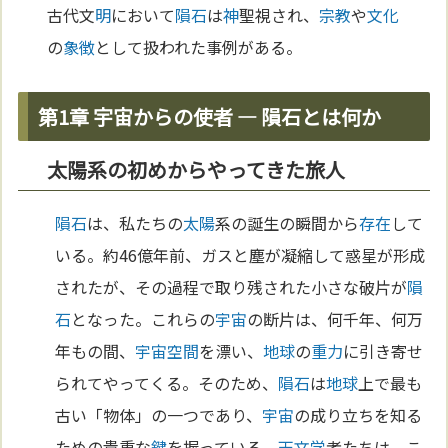
古代文
明
において
隕石
は
神
聖視され、
宗教
や
文化
の
象徴
として扱われた事例がある。
第1章 宇宙からの使者 — 隕石とは何か
太陽系の初めからやってきた旅人
隕石
は、私たちの
太陽
系の誕生の瞬間から
存在
して
いる。約46億年前、ガスと塵が凝縮して惑星が形成
されたが、その過程で取り残された小さな破片が
隕
石
となった。これらの
宇宙
の断片は、何千年、何万
年もの間、
宇宙
空間
を漂い、
地球
の
重力
に引き寄せ
られてやってくる。そのため、
隕石
は
地球
上で最も
古い「物体」の一つであり、
宇宙
の成り立ちを知る
ための貴重な
鍵
を握っている。
天文学
者たちは、こ