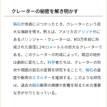
クレーターの秘密を解き明かす
隕石
が地表にぶつかったとき、クレーターという巨
大な傷跡を残す。例えば、アメリカの
アリゾナ州
に
あるバ
リン
ジャー・クレーターは、約5万年前に形
成された直径1.2キ
ロメ
ートルの巨大なクレーターで
ある。このクレーターの形成によって、周辺の地形
は劇的に変化した。
科学
者たちは、クレーターの形
状や周囲の岩石の変質を研究することで、
隕石
の速
度や衝突の
エネルギー
を推測する。このような研究
は、過去の
隕石
衝突の規模や影響を知るための重要
な手がかりとなっている。