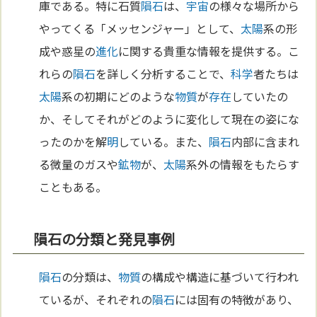
庫である。特に石質
隕石
は、
宇宙
の様々な場所から
やってくる「メッセンジャー」として、
太陽
系の形
成や惑星の
進化
に関する貴重な情報を提供する。こ
れらの
隕石
を詳しく分析することで、
科学
者たちは
太陽
系の初期にどのような
物質
が
存在
していたの
か、そしてそれがどのように変化して現在の姿にな
ったのかを解
明
している。また、
隕石
内部に含まれ
る微量のガスや
鉱物
が、
太陽
系外の情報をもたらす
こともある。
隕石の分類と発見事例
隕石
の分類は、
物質
の構成や構造に基づいて行われ
ているが、それぞれの
隕石
には固有の特徴があり、