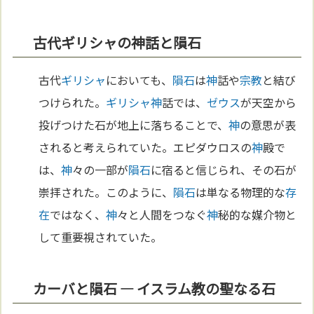
古代ギリシャの神話と隕石
古代
ギリシャ
においても、
隕石
は
神
話や
宗教
と結び
つけられた。
ギリシャ
神
話では、
ゼウス
が天空から
投げつけた石が地上に落ちることで、
神
の意思が表
されると考えられていた。エピダウロスの
神
殿で
は、
神
々の一部が
隕石
に宿ると信じられ、その石が
崇拝された。このように、
隕石
は単なる物理的な
存
在
ではなく、
神
々と人間をつなぐ
神
秘的な媒介物と
して重要視されていた。
カーバと隕石 — イスラム教の聖なる石