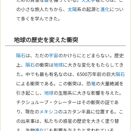
の小さな旅人たちから、
太陽
系の起源と
進化
につい
て多くを学んできた。
地球の歴史を変えた衝突
隕石
は、ただの
宇宙
のかけらにとどまらない。歴史
上、
隕石
の衝突は
地球
に大きな変化をもたらしてき
た。中でも最も有名なのは、6500万年前の巨大
隕石
による衝突である。この衝突は、恐
竜
の大量絶滅を
引き起こし、
地球
の生態系に大きな影響を与えた。
チクシュルーブ・クレーターはその衝突の証であ
り、現在の
メキシコ
のユカタン半島に位置する。こ
の出来事は、私たちの惑星の歴史を大きく塗り替
え、生物
進化
にも影響を与えたと言われている。