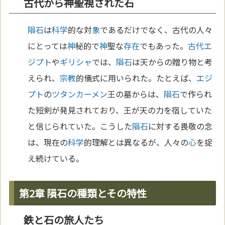
古代から神聖視された石
隕石
は
科学
的な対
象
であるだけでなく、古代の人々
にとっては
神
秘的で
神
聖な
存在
でもあった。
古代エ
ジプト
や
ギリシャ
では、
隕石
は天からの贈り物と考
えられ、
宗教
的儀式に用いられた。たとえば、
エジ
プト
の
ツタンカーメン
王の墓からは、
隕石
で作られ
た短剣が発見されており、王が天の力を宿していた
と信じられていた。こうした
隕石
に対する畏敬の念
は、現在の
科学
的理解とは異なるが、人々の
心
を捉
え続けている。
第2章 隕石の種類とその特性
鉄と石の旅人たち