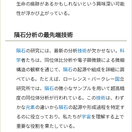
生命の痕跡があるかもしれないという興味深い可能
性が浮かび上がっている。
隕石分析の最先端技術
隕石
の研究には、最新の分析
技術
が欠かせない。
科
学
者たちは、同位体比分析や電子顕微鏡による微細
構造の観察を通じて、
隕石
の起源や組成を詳細に調
べている。たとえば、ローレンス・バークレー
国
立
研究所では、
隕石
の微小なサンプルを用いて超高精
度の同位体分析が行われている。この
技術
は、わず
かな
元素
の違いから
隕石
の起源や形成過程を特定す
るのに役立っており、私たちが
宇宙
を理解する上で
重要な役割を果たしている。