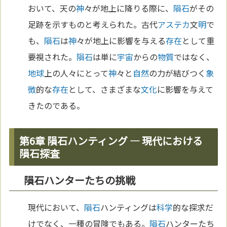
おいて、天の
神
々が地上に降りる際に、
隕石
がその
足跡を示すものと考えられた。古代
アステカ
文
明
で
も、
隕石
は
神
々が地上に影響を与える
存在
として重
要視された。
隕石
は単に
宇宙
からの
物質
ではなく、
地球
上の人々にとって
神
々と
自然
の力が結びつく
象
徴
的な
存在
として、さまざまな
文化
に影響を与えて
きたのである。
第6章 隕石ハンティング — 現代における
隕石探査
隕石ハンターたちの挑戦
現代において、
隕石
ハンティングは
科学
的な探求だ
けでなく、一種の冒険でもある。
隕石
ハンターたち