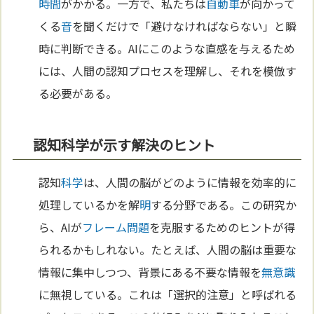
時間
がかかる。一方で、私たちは
自動車
が向かって
くる
音
を聞くだけで「避けなければならない」と瞬
時に判断できる。AIにこのような直感を与えるため
には、人間の認知プロセスを理解し、それを模倣す
る必要がある。
認知科学が示す解決のヒント
認知
科学
は、人間の脳がどのように情報を効率的に
処理しているかを解
明
する分野である。この研究か
ら、AIが
フレーム問題
を克服するためのヒントが得
られるかもしれない。たとえば、人間の脳は重要な
情報に集中しつつ、背景にある不要な情報を
無意識
に無視している。これは「選択的注意」と呼ばれる