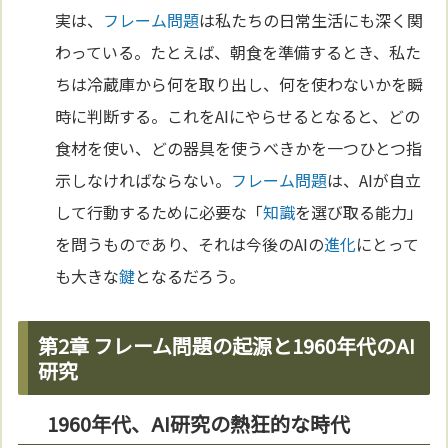
実は、
フレーム問題
は私たちの日常生活にも深く関
わっている。たとえば、朝食を準備するとき、私た
ちは冷蔵庫から何を取り出し、何を使わないかを瞬
時に判断する。これをAIにやらせるとなると、どの
食材を使い、どの器具を使うべきかを一つひとつ指
示しなければならない。
フレーム問題
は、AIが自立
して行動するために必要な「
知識
を選び取る能力」
を問うものであり、それは今後のAIの
進化
にとって
も大きな
鍵
となるだろう。
第2章 フレーム問題の起源と1960年代のAI
研究
1960年代、AI研究の熱狂的な時代