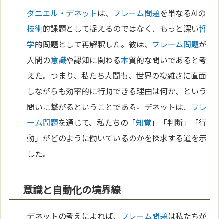
ダニエル・デネット
は、
フレーム問題
を単なるAIの
技術
的課題として捉えるのではなく、もっと深い
哲
学
的問題として再解釈した。彼は、
フレーム問題
が
人間の
意識
や認知に関わる
本
質的な問いであると考
えた。つまり、私たち人間も、世界の複雑さに直面
しながらも効率的に行動できる理由は何か、という
問いに繋がるということである。デネットは、
フレ
ーム問題
を通じて、私たちの「
知覚
」「判断」「行
動」がどのように働いているのかを探求する道を示
した。
意識と自動化の境界線
デネットの考えによれば、
フレーム問題
は私たちが