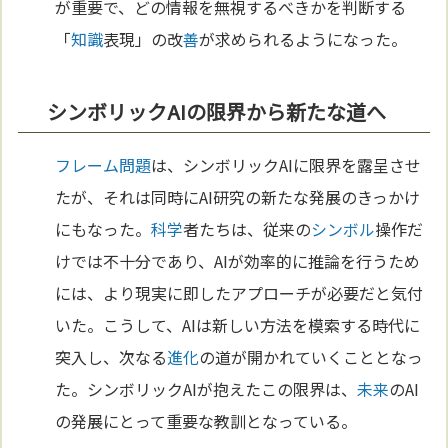
が重要で、どの情報を無視するべきかを判断する
「
知識
表現」の改
善
が求められるようになった。
シンボリックAIの限界から新たな道へ
フレーム問題
は、シンボリックAIに限界を露呈させ
たが、それは同時にAI研究の新たな発展のきっかけ
にもなった。
科学
者たちは、従来の
シンボル
操作だ
けでは不十分であり、AIが効率的に推論を行うため
には、より現実に即したアプローチが必要だと気付
いた。こうして、AIは新しい方法を模索する時代に
突入し、次なる
進化
の道が開かれていくこととなっ
た。シンボリックAIが抱えたこの限界は、
未来
のAI
の発展にとって重要な教訓となっている。