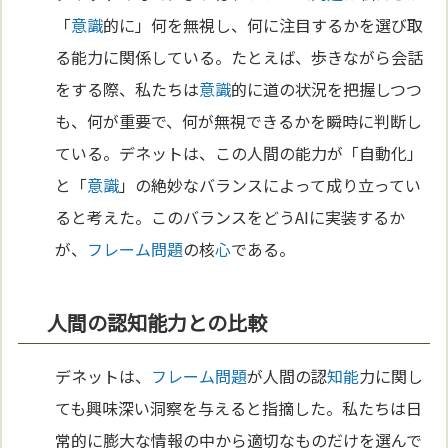
「
意識
的に」何を無視し、何に注目するかを選び取
る能力に関係している。たとえば、歩きながら会話
をする際、私たちは
意識
的に道の状況を把握しつつ
も、何が重要で、何が無視できるかを瞬時に判断し
ている。デネットは、この人間の能力が「自動化」
と「
意識
」の絶妙なバランスによって成り立ってい
ると考えた。このバランスをどうAIに実装するか
が、
フレーム問題
の核
心
である。
人間の認知能力との比較
デネットは、
フレーム問題
が人間の認
知能
力に関し
ても興味深い洞察を与えると指摘した。私たちは日
常的に膨大な情報の中から適切なものだけを選んで