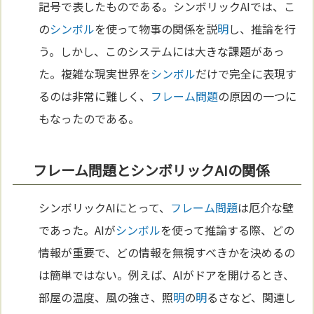
記号で表したものである。シンボリックAIでは、こ
の
シンボル
を使って物事の関係を説
明
し、推論を行
う。しかし、このシステムには大きな課題があっ
た。複雑な現実世界を
シンボル
だけで完全に表現す
るのは非常に難しく、
フレーム問題
の原因の一つに
もなったのである。
フレーム問題とシンボリックAIの関係
シンボリックAIにとって、
フレーム問題
は厄介な壁
であった。AIが
シンボル
を使って推論する際、どの
情報が重要で、どの情報を無視すべきかを決めるの
は簡単ではない。例えば、AIがドアを開けるとき、
部屋の温度、風の強さ、照
明
の
明
るさなど、関連し