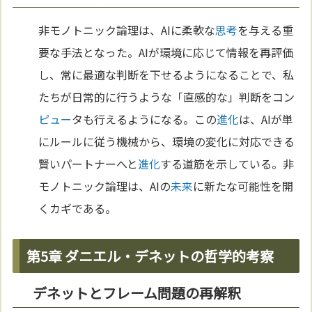
非モノトニック論理は、AIに柔軟な
思考
を与える重
要な手法となった。AIが環境に応じて情報を再評価
し、常に最適な判断を下せるようになることで、私
たちが日常的に行うような「直感的な」判断をコン
ピュー
タも行えるようになる。この
進化
は、AIが単
にルールに従う機械から、環境の変化に対応できる
賢いパートナーへと
進化
する道筋を示している。非
モノトニック論理は、AIの
未来
に新たな可能性を開
くカギである。
第5章 ダニエル・デネットの哲学的考察
デネットとフレーム問題の再解釈