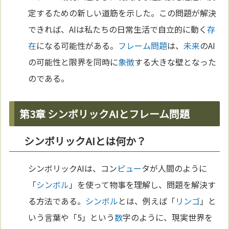
定するための新しい道筋を示した。この問題が解決
できれば、AIは私たちの日常生活で自立的に動く
存
在
になる可能性がある。
フレーム問題
は、
未来
のAI
の可能性と限界を同時に
象徴
する大きな壁となった
のである。
第3章 シンボリックAIとフレーム問題
シンボリックAIとは何か？
シンボリックAIは、コン
ピュー
タが人間のように
「
シンボル
」を使って物事を理解し、問題を解決す
る方法である。
シンボル
とは、例えば「
リンゴ
」と
いう言葉や「5」という
数
字のように、現実世界を