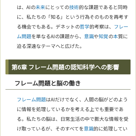
は、AIの
未来
にとっての
技術
的な課題であると同時
に、私たちの「知る」という行為そのものを再考す
る機会でもある。デネットの
哲学
的考察は、
フレー
ム問題
を単なるAIの課題から、
意識
や
知覚
の
本
質に
迫る深遠なテーマへと広げた。
第6章 フレーム問題の認知科学への影響
フレーム問題と脳の働き
フレーム問題
はAIだけでなく、人間の脳がどのよう
に情報を処理しているかを考える上でも重要であ
る。私たちの脳は、日常生活の中で膨大な情報を受
け取っているが、そのすべてを
意識
的に処理してい