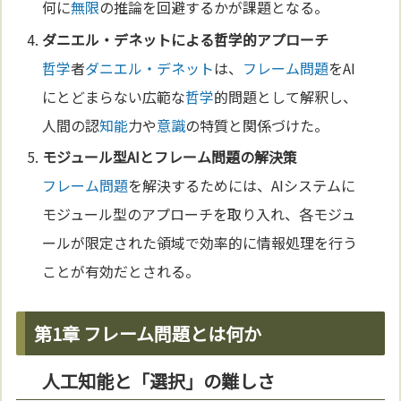
何に
無限
の推論を回避するかが課題となる。
ダニエル・デネット
による
哲学
的アプローチ
哲学
者
ダニエル・デネット
は、
フレーム問題
をAI
にとどまらない広範な
哲学
的問題として解釈し、
人間の認
知能
力や
意識
の特質と関係づけた。
モジュール型AIと
フレーム問題
の解決策
フレーム問題
を解決するためには、AIシステムに
モジュール型のアプローチを取り入れ、各モジュ
ールが限定された領域で効率的に情報処理を行う
ことが有効だとされる。
第1章 フレーム問題とは何か
人工知能と「選択」の難しさ