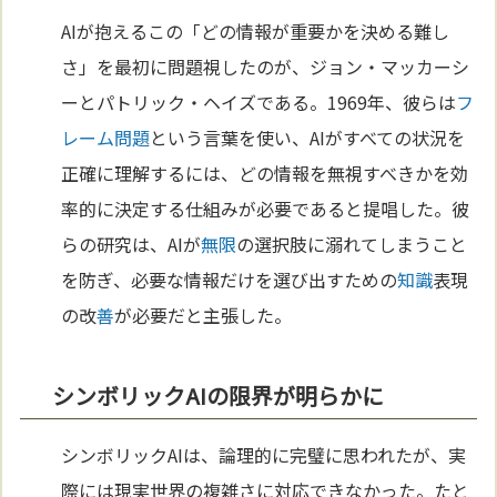
AIが抱えるこの「どの情報が重要かを決める難し
さ」を最初に問題視したのが、ジョン・マッカーシ
ーとパトリック・ヘイズである。1969年、彼らは
フ
レーム問題
という言葉を使い、AIがすべての状況を
正確に理解するには、どの情報を無視すべきかを効
率的に決定する仕組みが必要であると提唱した。彼
らの研究は、AIが
無限
の選択肢に溺れてしまうこと
を防ぎ、必要な情報だけを選び出すための
知識
表現
の改
善
が必要だと主張した。
シンボリックAIの限界が明らかに
シンボリックAIは、論理的に完璧に思われたが、実
際には現実世界の複雑さに対応できなかった。たと