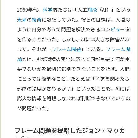
1960年代、
科学
者たちは「人工
知能
（AI）」という
未来
の
技術
に熱狂していた。彼らの目標は、人間の
ように自分で考えて問題を解決できるコン
ピュー
タ
を作ることだった。しかし、AIには大きな障害があ
った。それが「
フレーム問題
」である。
フレーム問
題
とは、AIが環境の変化に応じて何が重要で何が重
要でないかを適切に選別できないことを指す。人間
にとっては簡単なこと、たとえば「ドアを閉めたら
部屋の温度が変わるか？」といったことも、AIには
膨大な情報を処理しなければ判断できないというの
が問題だった。
フレーム問題を提唱したジョン・マッカ