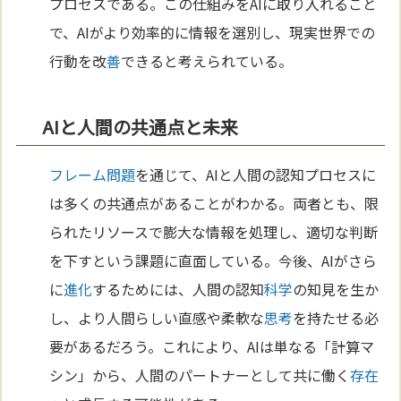
プロセスである。この仕組みをAIに取り入れること
で、AIがより効率的に情報を選別し、現実世界での
行動を改
善
できると考えられている。
AIと人間の共通点と未来
フレーム問題
を通じて、AIと人間の認知プロセスに
は多くの共通点があることがわかる。両者とも、限
られたリソースで膨大な情報を処理し、適切な判断
を下すという課題に直面している。今後、AIがさら
に
進化
するためには、人間の認知
科学
の知見を生か
し、より人間らしい直感や柔軟な
思考
を持たせる必
要があるだろう。これにより、AIは単なる「計算マ
シン」から、人間のパートナーとして共に働く
存在