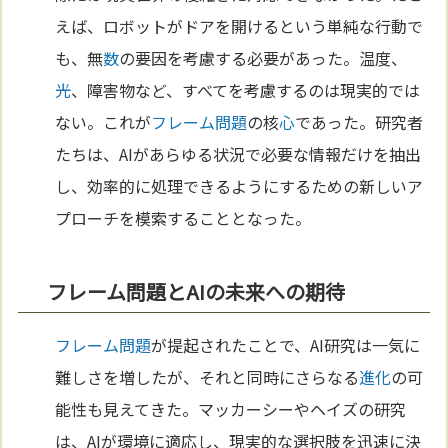
えば、ロボットがドアを開けるという単純な行動で
も、無
数
の要因を考慮する必要があった。温度、
光
、障害物など、すべてを考慮するのは現実的では
ない。これが
フレーム問題
の核
心
であった。研究者
たちは、AIがあらゆる状況で必要な情報だけを抽出
し、効率的に処理できるようにするための新しいア
プローチを模索することとなった。
フレーム問題とAIの未来への期待
フレーム問題
が提起されたことで、AI研究は一気に
難しさを増したが、それと同時にさらなる
進化
の可
能性も見えてきた。マッカーシーやヘイズの研究
は、AIが環境に適応し、現実的な選択肢を迅速に決