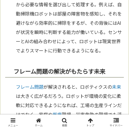
から必要な情報を選び出して処理する。例えば、自
動掃除機ロボットは部屋の障害物を感知し、それを
避けながら効率的に掃除をするが、その背後にはAI
が状況を瞬時に判断する能力が働いている。センサ
ーとAIの組み合わせによって、ロボットは現実世界
でよりスマートに行動できるようになる。
フレーム問題の解決がもたらす未来
フレーム問題
が解決されると、ロボティクスの
未来
は大きく広がるだろう。ロボットが環境の変化に柔
軟に対応できるようになれば、工場の生産ラインだ
けでなく、家庭や
医療
現場、災害救助の現場でも活
躍できる。ロボットが自ら考え、最適な行動を取れ
メニュー
ホーム
検索
トップ
サイドバー