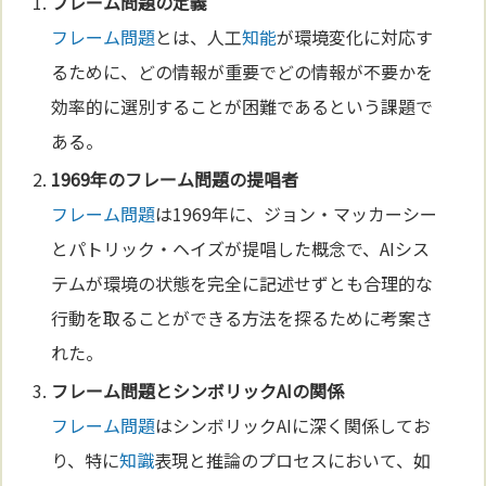
フレーム問題
の
定義
フレーム問題
とは、人工
知能
が環境変化に対応す
るために、どの情報が重要でどの情報が不要かを
効率的に選別することが困難であるという課題で
ある。
1969年の
フレーム問題
の提唱者
フレーム問題
は1969年に、ジョン・マッカーシー
とパトリック・ヘイズが提唱した概念で、AIシス
テムが環境の状態を完全に記述せずとも合理的な
行動を取ることができる方法を探るために考案さ
れた。
フレーム問題
とシンボリックAIの関係
フレーム問題
はシンボリックAIに深く関係してお
り、特に
知識
表現と推論のプロセスにおいて、如