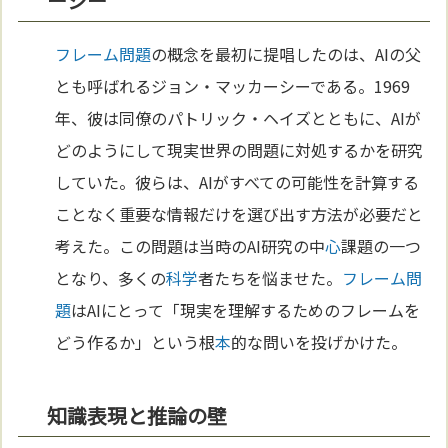
ーシー
フレーム問題
の概念を最初に提唱したのは、AIの父
とも呼ばれるジョン・マッカーシーである。1969
年、彼は同僚のパトリック・ヘイズとともに、AIが
どのようにして現実世界の問題に対処するかを研究
していた。彼らは、AIがすべての可能性を計算する
ことなく重要な情報だけを選び出す方法が必要だと
考えた。この問題は当時のAI研究の中
心
課題の一つ
となり、多くの
科学
者たちを悩ませた。
フレーム問
題
はAIにとって「現実を理解するためのフレームを
どう作るか」という根
本
的な問いを投げかけた。
知識表現と推論の壁