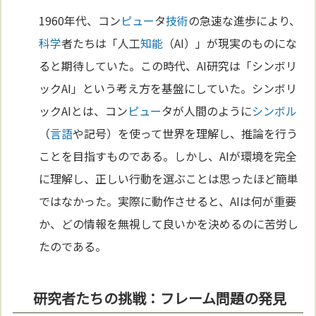
1960年代、コン
ピュー
タ
技術
の急速な進歩により、
科学
者たちは「人工
知能
（AI）」が現実のものにな
ると期待していた。この時代、AI研究は「シンボリ
ックAI」という考え方を基盤にしていた。シンボリ
ックAIとは、コン
ピュー
タが人間のように
シンボル
（
言語
や記号）を使って世界を理解し、推論を行う
ことを目指すものである。しかし、AIが環境を完全
に理解し、正しい行動を選ぶことは思ったほど簡単
ではなかった。実際に動作させると、AIは何が重要
か、どの情報を無視して良いかを決めるのに苦労し
たのである。
研究者たちの挑戦：フレーム問題の発見