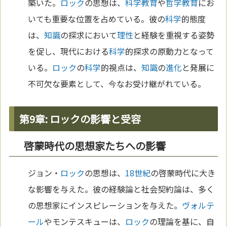
築いた。
ロック
の思想は、
科学
教育
や
哲学
教育
にお
いても重要な位置を占めている。彼の
科学
的態度
は、
知識
の探求において
理性
と経験を重視する姿勢
を促し、現代における
科学
的探求の原動力となって
いる。
ロック
の
科学
的視点は、
知識
の
進化
と発展に
不可欠な要素として、今なお受け継がれている。
第9章: ロックの影響と受容
啓蒙時代の思想家たちへの影響
ジョン・
ロック
の思想は、
18世紀
の啓蒙時代に大き
な影響を与えた。彼の経験論と社会契約論は、多く
の思想家にインスピレーションを与えた。
ヴォルテ
ール
やモンテスキューは、
ロック
の理論を基に、自