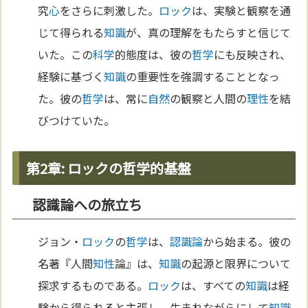
究
心
をさらに刺激した。
ロック
は、実験と観察を通
じて得られる
知識
が、真の理解をもたらすと信じて
いた。この
科学
的態度は、彼の
哲学
にも反映され、
経験に基づく
知識
の重要性を強調することとなっ
た。彼の
哲学
は、常に
自然
の観察と人間の
理性
を結
びつけていた。
第2章: ロックの哲学的基盤
認識論への旅立ち
ジョン・
ロック
の
哲学
は、
認識論
から始まる。彼の
名著『人間
知性
論』は、
知識
の起源と限界について
探求するものである。
ロック
は、すべての
知識
は経
験から得られると主張し、生まれながらにして
知識