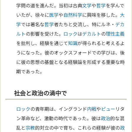
学問の道を進んだ。当初は古典
文学
や
哲学
を学んで
いたが、徐々に
医学
や
自然科学
に興味を移した。
大
学
では著名な
哲学
者たちと交流し、特にルネ・
デカ
ルト
の影響を受けた。
ロック
は
デカルト
の
理性主義
を批判し、経験を通じて
知識
が得られると考えるよ
うになった。彼のオックスフォードでの学びは、後
に彼の思想の基盤となる経験論を形成する重要な時
期であった。
社会と政治の渦中で
ロック
の青年期は、イングランド
内戦
や
ピュー
リタ
ン革命など、激動の時代であった。彼は
政治
的な混
乱と
宗教
的対立の中で育ち、これらの経験が彼の
政