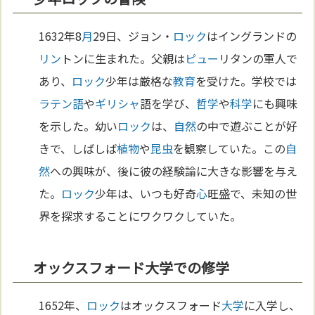
1632年8
月
29日、ジョン・
ロック
はイングランドの
リン
トンに生まれた。父親は
ピュー
リタンの軍人で
あり、
ロック
少年は厳格な
教育
を受けた。学校では
ラテン語
や
ギリシャ
語を学び、
哲学
や
科学
にも興味
を示した。幼い
ロック
は、
自然
の中で遊ぶことが好
きで、しばしば
植物
や
昆虫
を観察していた。この
自
然
への興味が、後に彼の経験論に大きな影響を与え
た。
ロック
少年は、いつも好奇
心
旺盛で、未知の世
界を探求することにワクワクしていた。
オックスフォード大学での修学
1652年、
ロック
はオックスフォード
大学
に入学し、