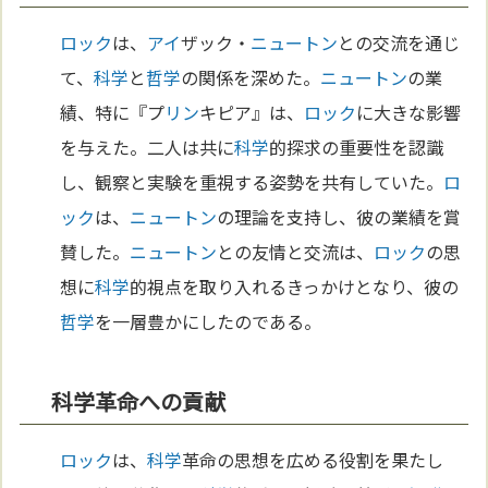
ロック
は、
アイ
ザック・
ニュートン
との交流を通じ
て、
科学
と
哲学
の関係を深めた。
ニュートン
の業
績、特に『プ
リン
キピア』は、
ロック
に大きな影響
を与えた。二人は共に
科学
的探求の重要性を認識
し、観察と実験を重視する姿勢を共有していた。
ロ
ック
は、
ニュートン
の理論を支持し、彼の業績を賞
賛した。
ニュートン
との友情と交流は、
ロック
の思
想に
科学
的視点を取り入れるきっかけとなり、彼の
哲学
を一層豊かにしたのである。
科学革命への貢献
ロック
は、
科学
革命の思想を広める役割を果たし