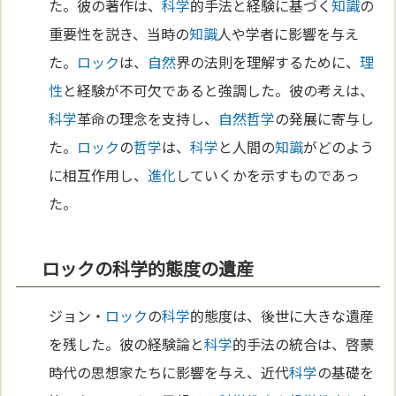
た。彼の著作は、
科学
的手法と経験に基づく
知識
の
重要性を説き、当時の
知識
人や学者に影響を与え
た。
ロック
は、
自然
界の法則を理解するために、
理
性
と経験が不可欠であると強調した。彼の考えは、
科学
革命の理念を支持し、
自然
哲学
の発展に寄与し
た。
ロック
の
哲学
は、
科学
と人間の
知識
がどのよう
に相互作用し、
進化
していくかを示すものであっ
た。
ロックの科学的態度の遺産
ジョン・
ロック
の
科学
的態度は、後世に大きな遺産
を残した。彼の経験論と
科学
的手法の統合は、啓蒙
時代の思想家たちに影響を与え、近代
科学
の基礎を