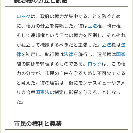
統治権の分立と制限
ロック
は、政府の権力が集中することを防ぐため
に、権力の分立を提唱した。彼は
立法
権、執行権、
そして連邦権という三つの権力を区別し、それぞれ
が独立して機能するべきだと主張した。
立法
権は
法
律
を制定し、執行権は
法律
を施行し、連邦権は
国家
間の関係を管理するものである。
ロック
は、この権
力の分立が、市民の自由を守るために不可欠である
と考えた。彼の理論は、後にモンテスキューやアメ
リカ合衆
国
憲法
の制定に影響を与えることになっ
た。
市民の権利と義務