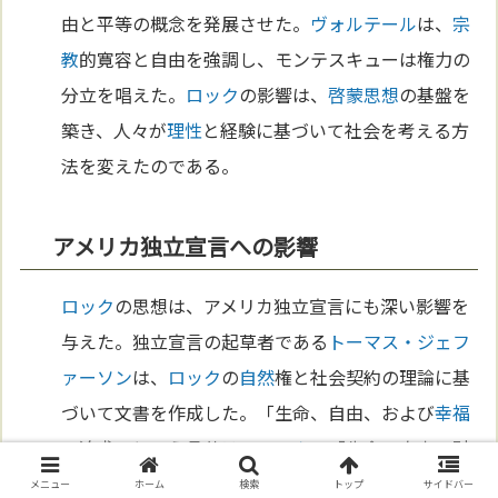
由と平等の概念を発展させた。
ヴォルテール
は、
宗
教
的寛容と自由を強調し、モンテスキューは権力の
分立を唱えた。
ロック
の影響は、
啓蒙思想
の基盤を
築き、人々が
理性
と経験に基づいて社会を考える方
法を変えたのである。
アメリカ独立宣言への影響
ロック
の思想は、アメリカ独立宣言にも深い影響を
与えた。独立宣言の起草者である
トーマス・ジェフ
ァーソン
は、
ロック
の
自然
権と社会契約の理論に基
づいて文書を作成した。「生命、自由、および
幸福
の追求」という言葉は、
ロック
の「生命、自由、財
産」に由来する。
ロック
の考え方は、アメリカの建
メニュー
ホーム
検索
トップ
サイドバー