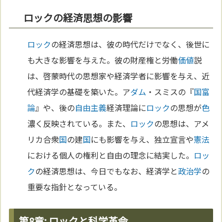
ロックの経済思想の影響
ロック
の経済思想は、彼の時代だけでなく、後世に
も大きな影響を与えた。彼の財産権と労働
価値
説
は、啓蒙時代の思想家や経済学者に影響を与え、近
代経済学の基礎を築いた。ア
ダム
・スミスの『
国富
論
』や、後の
自由主義
経済理論に
ロック
の思想が
色
濃く反映されている。また、
ロック
の思想は、アメ
リカ合衆
国
の建
国
にも影響を与え、独立宣言や
憲法
における個人の権利と自由の理念に結実した。
ロッ
ク
の経済思想は、今日でもなお、経済学と
政治学
の
重要な指針となっている。
第8章: ロックと科学革命