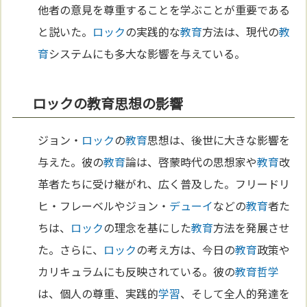
他者の意見を尊重することを学ぶことが重要である
と説いた。
ロック
の実践的な
教育
方法は、現代の
教
育
システムにも多大な影響を与えている。
ロックの教育思想の影響
ジョン・
ロック
の
教育
思想は、後世に大きな影響を
与えた。彼の
教育
論は、啓蒙時代の思想家や
教育
改
革者たちに受け継がれ、広く普及した。フリードリ
ヒ・フレーベルやジョン・
デューイ
などの
教育
者た
ちは、
ロック
の理念を基にした
教育
方法を発展させ
た。さらに、
ロック
の考え方は、今日の
教育
政策や
カリキュラムにも反映されている。彼の
教育
哲学
は、個人の尊重、実践的
学習
、そして全人的発達を