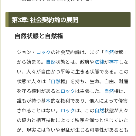
第3章: 社会契約論の展開
自然状態と自然権
ジョン・
ロック
の社会契約論は、まず「
自然
状態」
から始まる。
自然
状態とは、政府や
法律
が
存在
しな
い、人々が自由かつ平等に生きる状態である。この
状態で人々は「
自然
権」を持ち、生命、自由、財産
を守る権利があると
ロック
は主張した。
自然
権は、
誰もが持つ基
本
的な権利であり、他人によって侵害
されることはない。
ロック
は、この
自然
状態が人々
の協力と相互扶助によって秩序を保つと信じていた
が、現実には争いや混乱が生じる可能性があるとも