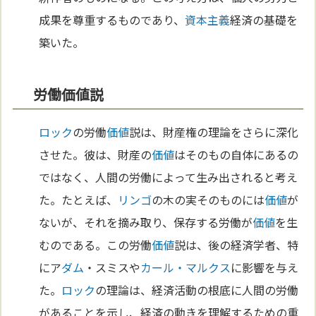
成果を尊重するものであり、
資本主義
経済の基礎を
築いた。
労働価値説
ロック
の労働
価値
説は、財産権の理論をさらに深化
させた。彼は、財産の
価値
はそのもの自体にあるの
ではなく、人間の労働によって生み出されると考え
た。たとえば、
リンゴ
の木の実そのものには
価値
が
ないが、それを摘み取り、保存する労働が
価値
を生
むのである。この労働
価値
説は、後の経済学者、特
にア
ダム
・スミスや
カール・マルクス
に影響を与え
た。
ロック
の理論は、経済活動の根底に人間の労働
があることを示し、経済の動きを理解するための重