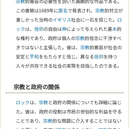
宗教
的寛容の必要性を説いた画期的な作品である。
この書簡は1689年に
匿名
で発表され、
宗教
的対立が
激しかった当時の
イギリス
社会に一石を投じた。
ロ
ック
は、
信仰
の自由は
神
によって与えられた基
本
的
な権利であり、政府は個人の
宗教
的信念に干渉すべ
きではないと主張した。彼は、
宗教
的寛容が社会の
安定と
平和
をもたらすと信じ、異なる
信仰
を持つ
人々が共存できる社会の実現を目指したのである。
宗教と政府の関係
ロック
は、
宗教
と政府の関係についても詳細に論じ
た。彼は、政府の役割は市民の世俗的な利益を守る
ことであり、
宗教
的な問題に介入することではない