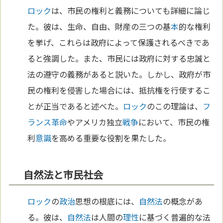
ロック
は、市民の権利と義務についても詳細に論じ
た。彼は、生命、自由、財産の三つの基
本
的な権利
を挙げ、これらは政府によって保護されるべきであ
ると強調した。また、市民には政府に対する忠誠と
法の遵守の義務があると説いた。しかし、政府が市
民の権利を侵害した場合には、抵抗権を行使するこ
とが正当であると述べた。
ロック
のこの理論は、
フ
ランス革命
やアメリカ独立
戦争
において、市民の権
利
意識
を高める重要な役割を果たした。
自然法と市民社会
ロック
の
政治
思想の根底には、
自然法
の概念があ
る。彼は、
自然法
は人間の
理性
に基づく普遍的な法