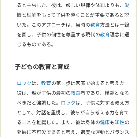
ると主張した。彼は、厳しい規律や体罰よりも、
愛
情と理解をもって子供を導くことが重要であると説
いた。このアプローチは、当時の
教育
方法とは一線
を画し、子供の個性を尊重する現代の
教育
理念に通
じるものである。
子どもの教育と育成
ロック
は、
教育
の第一歩は家庭で始まると考えた。
彼は、親が子供の最初の
教育
者であり、模範となる
べきだと強調した。
ロック
は、子供に対する教え方
として、対話を重視し、彼らが自ら考える力を育て
ることを推奨した。また、彼は身体の
健康
も
知性
の
発展に不可欠であると考え、適度な運動とバランス