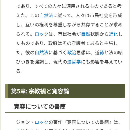
であり、すべての人々に適用されるものであると考
えた。この
自然法
に従って、人々は市民社会を形成
し、互いの権利を尊重しながら共存することが求め
られる。
ロック
は、市民社会が
自然
状態から
進化
し
たものであり、政府はその守護者であると主張し
た。彼の
自然法
に基づく
政治
思想は、道
徳
と法の結
びつきを強調し、現代の
法哲学
にも影響を与えてい
る。
第5章: 宗教観と寛容論
寛容についての書簡
ジョン・
ロック
の著作『寛容についての書簡』は、