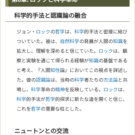
科学的手法と認識論の融合
ジョン・
ロック
の
哲学
は、
科学
的手法と密接に結び
ついていた。彼は、
自然科学
の発展が人間の
知識
を
拡大し、理解を深めると信じていた。
ロック
は、観
察と実験を通じて得られる経験が
知識
の基盤である
と考え、『人間
知性
論』においてこの視点を詳述し
た。彼の
認識論
は、当時の
科学
者たちの
方法論
と共
鳴し、
科学
革命の
精神
を反映している。
ロック
は、
科学
的手法が
哲学
的探求に新たな道を開くと信じ、
これを
哲学
の重要な柱とした。
ニュートンとの交流