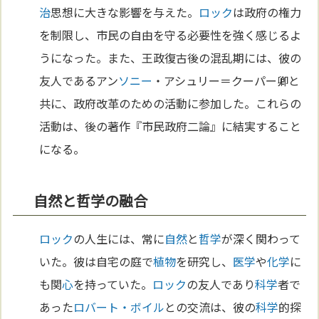
治
思想に大きな影響を与えた。
ロック
は政府の権力
を制限し、市民の自由を守る必要性を強く感じるよ
うになった。また、王政復古後の混乱期には、彼の
友人であるアン
ソニー
・アシュリー＝クーパー卿と
共に、政府改革のための活動に参加した。これらの
活動は、後の著作『市民政府二論』に結実すること
になる。
自然と哲学の融合
ロック
の人生には、常に
自然
と
哲学
が深く関わって
いた。彼は自宅の庭で
植物
を研究し、
医学
や
化学
に
も関
心
を持っていた。
ロック
の友人であり
科学
者で
あった
ロバート・ボイル
との交流は、彼の
科学
的探