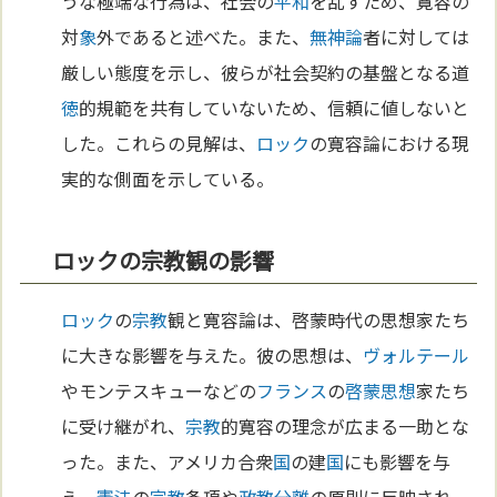
うな極端な行為は、社会の
平和
を乱すため、寛容の
対
象
外であると述べた。また、
無神論
者に対しては
厳しい態度を示し、彼らが社会契約の基盤となる道
徳
的規範を共有していないため、信頼に値しないと
した。これらの見解は、
ロック
の寛容論における現
実的な側面を示している。
ロックの宗教観の影響
ロック
の
宗教
観と寛容論は、啓蒙時代の思想家たち
に大きな影響を与えた。彼の思想は、
ヴォルテール
やモンテスキューなどの
フランス
の
啓蒙思想
家たち
に受け継がれ、
宗教
的寛容の理念が広まる一助とな
った。また、アメリカ合衆
国
の建
国
にも影響を与