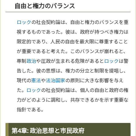
自由と権力のバランス
ロック
の社会契約論は、自由と権力のバランスを重
視するものであった。彼は、政府が持つべき権力は
限定的であり、人民の自由を最大限に尊重すること
が重要であると考えた。このバランスが崩れると、
専制
政治
や圧政が生まれる危険があると
ロック
は警
告した。彼の思想は、権力の分立と制限を提唱し、
現代の
憲法
や
法治国家
の原則に大きな影響を与え
た。
ロック
の社会契約論は、個人の自由と政府の権
力がどのように調和し、共存できるかを示す重要な
指針である。
第4章: 政治思想と市民政府