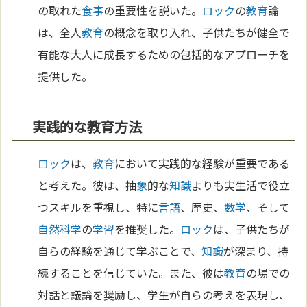
の取れた
食事
の重要性を説いた。
ロック
の
教育
論
は、全人
教育
の概念を取り入れ、子供たちが健全で
有能な大人に成長するための包括的なアプローチを
提供した。
実践的な教育方法
ロック
は、
教育
において実践的な経験が重要である
と考えた。彼は、抽
象
的な
知識
よりも実生活で役立
つスキルを重視し、特に
言語
、歴史、
数学
、そして
自然科学
の
学習
を推奨した。
ロック
は、子供たちが
自らの経験を通じて学ぶことで、
知識
が深まり、持
続することを信じていた。また、彼は
教育
の場での
対話と議論を奨励し、学生が自らの考えを表現し、