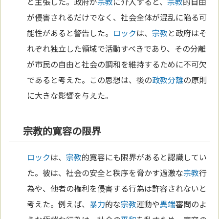
と主張した。政府が
宗教
に介入すると、
宗教
的自由
が侵害されるだけでなく、社会全体が混乱に陥る可
能性があると警告した。
ロック
は、
宗教
と政府はそ
れぞれ独立した領域で活動すべきであり、その分離
が市民の自由と社会の調和を維持するために不可欠
であると考えた。この思想は、後の
政教分離
の原則
に大きな影響を与えた。
宗教的寛容の限界
ロック
は、
宗教
的寛容にも限界があると認識してい
た。彼は、社会の安全と秩序を脅かす過激な
宗教
行
為や、他者の権利を侵害する行為は許容されないと
考えた。例えば、
暴力
的な
宗教
運動や
異端
審問のよ