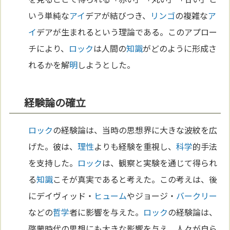
いう単純な
アイ
デアが結びつき、
リンゴ
の複雑な
ア
イ
デアが生まれるという理論である。このアプロー
チにより、
ロック
は人間の
知識
がどのように形成さ
れるかを解
明
しようとした。
経験論の確立
ロック
の経験論は、当時の思想界に大きな波紋を広
げた。彼は、
理性
よりも経験を重視し、
科学
的手法
を支持した。
ロック
は、観察と実験を通じて得られ
る
知識
こそが真実であると考えた。この考えは、後
にデイヴィッド・
ヒューム
やジョージ・
バークリー
などの
哲学
者に影響を与えた。
ロック
の経験論は、
啓蒙時代の思想にも大きな影響を与え、人々が自ら