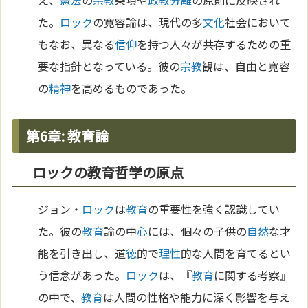
え、
憲法
の
宗教
条項や
政教分離
の原則に反映され
た。
ロック
の寛容論は、現代の多
文化
社会において
もなお、異なる
信仰
を持つ人々が共存するための重
要な指針となっている。彼の
宗教
観は、自由と寛容
の
精神
を高めるものであった。
第6章: 教育論
ロックの教育哲学の原点
ジョン・
ロック
は
教育
の重要性を強く認識してい
た。彼の
教育
論の中
心
には、個々の子供の
自然
な才
能を引き出し、道
徳
的で
理性
的な人間を育てるとい
う信念があった。
ロック
は、『
教育
に関する考察』
の中で、
教育
は人間の性格や能力に深く影響を与え