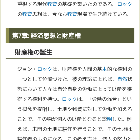
重視する現代
教育
の基礎を築いたのである。
ロック
の
教育
思想は、今なお
教育
現場で生き続けている。
第7章: 経済思想と財産権
財産権の誕生
ジョン・
ロック
は、財産権を人間の基
本
的な権利の
一つとして位置づけた。彼の理論によれば、
自然
状
態において人々は自分自身の労働によって財産を獲
得する権利を持つ。
ロック
は、「労働の混合」とい
う概念を提唱し、土地や物資に対して労働を加える
ことで、その物が個人の財産となると説
明
した。例
えば、未開の土地に耕作を行うことで、その土地は
耕作者のものになる。この考え方は、個人の努力と