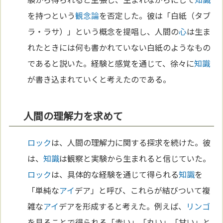
を持つという
観念論
を否定した。彼は「白紙（タブ
ラ・ラサ）」という概念を提唱し、人間の
心
は生ま
れたときには何も書かれていない白紙のようなもの
であると説いた。経験と感覚を通じて、徐々に
知識
が書き込まれていくと考えたのである。
人間の理解力を求めて
ロック
は、人間の理解力に関する探求を続けた。彼
は、
知識
は観察と実験から生まれると信じていた。
ロック
は、具体的な経験を通じて得られる
知識
を
「単純な
アイ
デア」と呼び、これらが結びついて複
雑な
アイ
デアを形成すると考えた。例えば、
リンゴ
を見ることで得られる「赤い」「丸い」「甘い」と