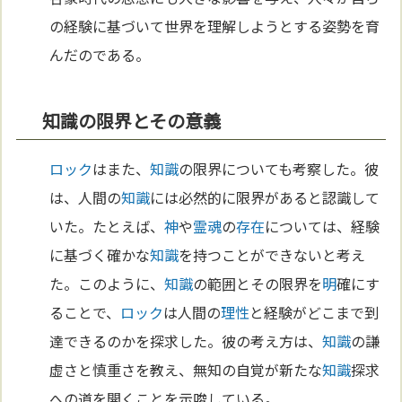
の経験に基づいて世界を理解しようとする姿勢を育
んだのである。
知識の限界とその意義
ロック
はまた、
知識
の限界についても考察した。彼
は、人間の
知識
には必然的に限界があると認識して
いた。たとえば、
神
や
霊魂
の
存在
については、経験
に基づく確かな
知識
を持つことができないと考え
た。このように、
知識
の範囲とその限界を
明
確にす
ることで、
ロック
は人間の
理性
と経験がどこまで到
達できるのかを探求した。彼の考え方は、
知識
の謙
虚さと慎重さを教え、無知の自覚が新たな
知識
探求
への道を開くことを示唆している。