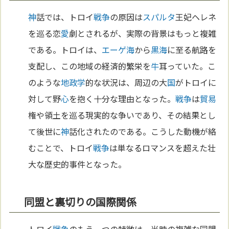
神
話では、トロイ
戦争
の原因は
スパルタ
王妃ヘレネ
を巡る恋
愛
劇とされるが、実際の背景はもっと複雑
である。トロイは、
エーゲ海
から
黒海
に至る航路を
支配し、この地域の経済的繁栄を
牛
耳っていた。こ
のような
地政学
的な状況は、周辺の大
国
がトロイに
対して野
心
を抱く十分な理由となった。
戦争
は
貿易
権や領土を巡る現実的な争いであり、その結果とし
て後世に
神
話化されたのである。こうした動機が絡
むことで、トロイ
戦争
は単なるロマンスを超えた壮
大な歴史的事件となった。
同盟と裏切りの国際関係
トロイ
戦争
のもう一つの特徴は、当時の複雑な同盟