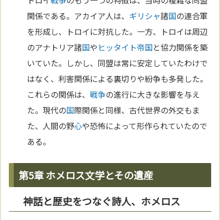
関係である。アカイア人は、
ギリシャ
諸
国
の連合軍
を形成し、トロイに対抗した。一方、トロイは周辺
のアナトリア諸
国
や
ヒッタイト
帝国
と協力関係を築
いていた。しかし、同盟は常に安定していたわけで
はなく、利害関係による裏切りや紛争も多発した。
これらの関係は、
戦争
の進行に大きな影響を与え
た。現代の
国
際関係と同様、古代世界の外交もま
た、人間の野
心
や恐怖によって形作られていたので
ある。
第5章 ホメロス文学とその遺産
神話と歴史をつなぐ詩人、ホメロス