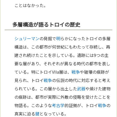
ことはなかった。
多層構造が語るトロイの歴史
シュリーマン
の発掘で
明
らかになったトロイの多層
構造は、この都市が何世紀にもわたって存続し、再
建され続けたことを示している。遺跡には9つの主
要な層があり、それぞれが異なる時代の都市を表し
ている。特にトロイVIIa層は、
戦争
や破壊の痕跡が
見られ、トロイ
戦争
の伝説の時代に対応すると考え
られている。この層から出土した
武器
や焼けた建物
の痕跡は、都市が実際に外敵の侵略を受けたことを
物語る。このような
考古学
的証拠が、トロイ
戦争
の
真実に迫る
鍵
となっている。