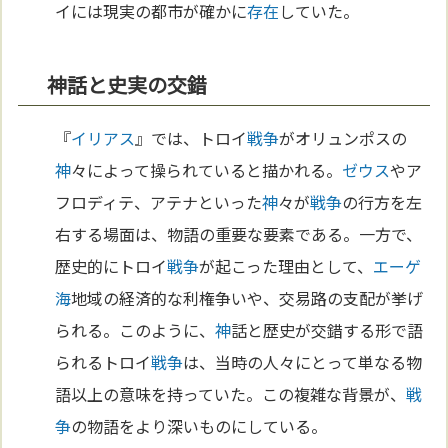
イには現実の都市が確かに
存在
していた。
神話と史実の交錯
『
イリアス
』では、トロイ
戦争
がオリュンポスの
神
々によって操られていると描かれる。
ゼウス
やア
フロディテ、アテナといった
神
々が
戦争
の行方を左
右する場面は、物語の重要な要素である。一方で、
歴史的にトロイ
戦争
が起こった理由として、
エーゲ
海
地域の経済的な利権争いや、交易路の支配が挙げ
られる。このように、
神
話と歴史が交錯する形で語
られるトロイ
戦争
は、当時の人々にとって単なる物
語以上の意味を持っていた。この複雑な背景が、
戦
争
の物語をより深いものにしている。