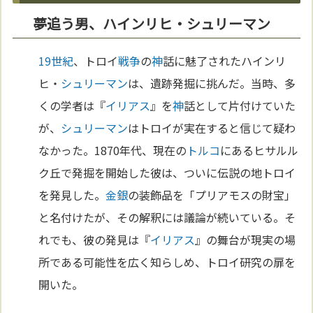
夢追う男、ハインリヒ・シュリーマン
19世紀
、トロイ
戦争
の
神
話に魅了されたハインリ
ヒ・
シュリーマン
は、遺跡発掘に挑んだ。当時、多
くの学者は『
イリアス
』を
神
話として片付けていた
が、
シュリーマン
はトロイが実在すると信じて疑わ
なかった。1870年代、現在の
トルコ
にあるヒサルル
ク丘で発掘を開始した彼は、ついに伝説の地トロイ
を発見した。
金
銀
の装飾品を「プリアモスの財宝」
と名付けたが、その解釈には議論が続いている。そ
れでも、彼の発見は『
イリアス
』の舞台が現実の場
所である可能性を広く知らしめ、トロイ研究の扉を
開いた。