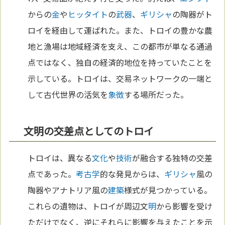
からの
金
や
ヒッタイト
の
武器
、
ギリシャ
の陶器がト
ロイを経由して運ばれた。また、トロイの豊かな農
地と漁場は地域経済を支え、この都市が単なる通過
点ではなく、独自の経済的地位を持っていたことを
示している。トロイは、交易ネットワークの一端と
して古代世界の活気を
象徴
する場所だった。
文明の交差点としてのトロイ
トロイは、異なる
文化
や
技術
が融合する独特の交差
点であった。
考古学
的な発見からは、
ギリシャ
風の
陶器やアナトリア風の
建築
様式が見つかっている。
これらの遺物は、トロイが周辺文
明
から影響を受け
ただけでなく、逆にそれらに影響を与えたことを示