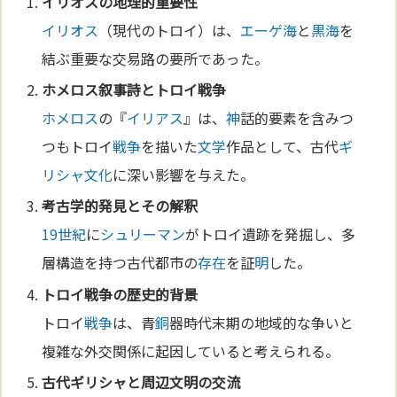
イリオス
の地理的重要性
イリオス
（現代のトロイ）は、
エーゲ海
と
黒海
を
結ぶ重要な交易路の要所であった。
ホメロス
叙事詩
とトロイ
戦争
ホメロス
の『
イリアス
』は、
神
話的要素を含みつ
つもトロイ
戦争
を描いた
文学
作品として、古代
ギ
リシャ
文化
に深い影響を与えた。
考古学
的発見とその解釈
19世紀
に
シュリーマン
がトロイ遺跡を発掘し、多
層構造を持つ古代都市の
存在
を証
明
した。
トロイ
戦争
の歴史的背景
トロイ
戦争
は、青
銅
器時代末期の地域的な争いと
複雑な外交関係に起因していると考えられる。
古代
ギリシャ
と周辺文
明
の交流