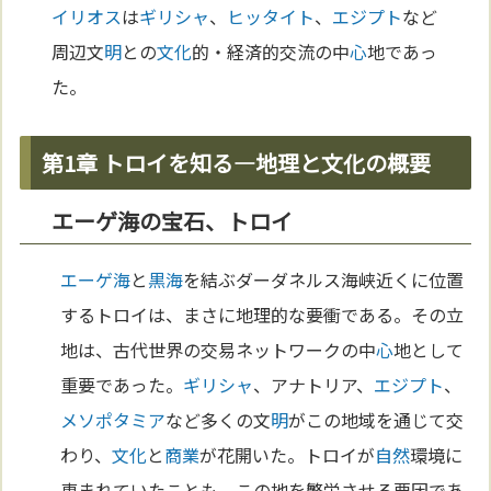
イリオス
は
ギリシャ
、
ヒッタイト
、
エジプト
など
周辺文
明
との
文化
的・経済的交流の中
心
地であっ
た。
第1章 トロイを知る—地理と文化の概要
エーゲ海の宝石、トロイ
エーゲ海
と
黒海
を結ぶダーダネルス海峡近くに位置
するトロイは、まさに地理的な要衝である。その立
地は、古代世界の交易ネットワークの中
心
地として
重要であった。
ギリシャ
、アナトリア、
エジプト
、
メソポタミア
など多くの文
明
がこの地域を通じて交
わり、
文化
と
商業
が花開いた。トロイが
自然
環境に
恵まれていたことも、この地を繁栄させる要因であ