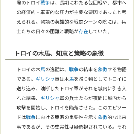
際のトロイ
戦争
は、長期にわたる包囲戦や、都市へ
の経済的・軍事的な圧力が主要な要因であったと考
えられる。物語の英雄的な戦闘シーンの陰には、兵
士たちの日々の困難と戦略が
存在
していた。
トロイの木馬、知恵と策略の象徴
トロイの木
馬
の逸話は、
戦争
の結末を
象徴
する物語
である。
ギリシャ
軍は木
馬
を贈り物としてトロイに
送り込み、油断したトロイ軍がそれを城内に引き入
れた結果、
ギリシャ
軍の兵士たちが夜間に城内から
攻撃を開始し、トロイを陥落させた。このエピソー
ドは
戦争
における策略の重要性を示す
象徴
的な出来
事であるが、その史実性は疑問視されている。それ