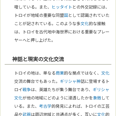
唆している。また、
ヒッタイト
との外交記録には、
トロイが地域の重要な同盟
国
として認識されていた
ことが記されている。このような多
文化
的な接触
は、トロイを古代地中海世界における重要なプレー
ヤーへと押し上げた。
神話と現実の文化交流
トロイの地は、単なる
商業
的な拠点ではなく、
文化
交流の舞台でもあった。
ギリシャ
神
話に登場するト
ロイ
戦争
は、英雄たちが集う舞台であり、
ギリシャ
文化
が他の地域にどのように浸透したかを
象徴
して
いる。また、
考古学
的発見によれば、トロイの工芸
品や
武器
は周辺地域と共通点が多く、互いに
文化
的