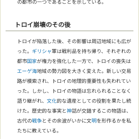
の都市の一つであることを示している。
トロイ崩壊のその後
トロイが陥落した後、その影響は周辺地域にも広が
った。
ギリシャ
軍は戦利品を持ち帰り、それぞれの
都市
国家
が権力を強化した一方で、トロイの喪失は
エーゲ海
地域の勢力図を大きく変えた。新しい交易
路が模索され、トロイの地理的重要性も失われてい
った。しかし、トロイの物語は忘れられることなく
語り継がれ、
文化
的な遺産としての役割を果たし続
けた。歴史的な事実と
神
話が交錯するこの物語は、
古代の
戦争
とその余波がいかに文
明
を形作るかを私
たちに教えている。