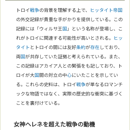
トロイ
戦争
の背景を理解する上で、
ヒッタイト
帝国
の外交記録が貴重な手がかりを提供している。この
記録には「ウィルサ王
国
」という名称が登場し、こ
れがトロイに関連する可能性が高いとされる。
ヒッ
タイト
とトロイの間には友好
条約
が
存在
しており、
両
国
が共存していた証拠と考えられている。また、
この記録はアカイア人との緊張をも記しており、ト
ロイが大
国
間の対立の中
心
にいたことを示してい
る。これらの史料は、トロイ
戦争
が単なるロマンチ
ックな物語ではなく、実際の歴史的な衝突に基づく
ことを裏付けている。
女神ヘレネを超えた戦争の動機