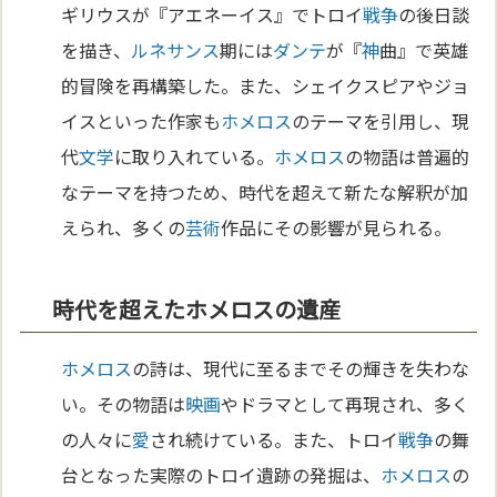
ギリウスが『アエネーイス』でトロイ
戦争
の後日談
を描き、
ルネサンス
期には
ダンテ
が『
神
曲』で英雄
的冒険を再構築した。また、シェイクスピアやジョ
イスといった作家も
ホメロス
のテーマを引用し、現
代
文学
に取り入れている。
ホメロス
の物語は普遍的
なテーマを持つため、時代を超えて新たな解釈が加
えられ、多くの
芸術
作品にその影響が見られる。
時代を超えたホメロスの遺産
ホメロス
の詩は、現代に至るまでその輝きを失わな
い。その物語は
映画
やドラマとして再現され、多く
の人々に
愛
され続けている。また、トロイ
戦争
の舞
台となった実際のトロイ遺跡の発掘は、
ホメロス
の