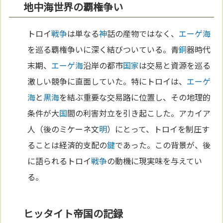
地中海世界の覇権争い
トロイ
戦争
は単なる
神
話の産物ではなく、
エーゲ海
を巡る覇権争いに深く結びついている。青
銅
器時代
末期、
エーゲ海
沿岸の都市
国家
は交易と資源を巡る
激しい競争に直面していた。特にトロイは、
エーゲ
海
と
黒海
を結ぶ重要な交易路に位置し、その地理的
条件が大
国
間の利害対立を引き起こした。アカイア
人（後のミケーネ文
明
）にとって、トロイを制圧す
ることは経済的支配の
鍵
であった。この背景が、後
に語られるトロイ
戦争
の動機に現実味を与えてい
る。
ヒッタイト帝国の記録