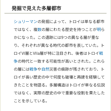
発掘で見えた多層都市
シュリーマン
の発掘によって、トロイは単なる都市
ではなく、複
数
の層にわたる歴史を持つことが
明
ら
かになった。この遺跡には9つの異なる層が重な
り、それぞれが異なる時代の都市を表していた。ト
ロイVI層とVIIa層が特に注目され、後者はトロイ
戦
争
の時代と一致する可能性が高いとされた。これら
の層には
戦争
や
自然
災害の痕跡が残されており、ト
ロイが長い歴史の中で何度も破壊と再建を経験して
きたことを物語る。多層構造はトロイが単なる伝説
ではなく、実際の歴史の中で重要な役割を果たした
ことを示している。