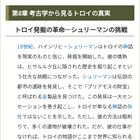
第8章 考古学から見るトロイの真実
トロイ発掘の革命—シュリーマンの挑戦
19世紀
、ハインリヒ・
シュリーマン
はトロイの
神
話
を現実のものと信じ、発掘を開始した。彼の情熱
は、ヒサルルク丘に隠された歴史を掘り起こすとい
う壮大な挑戦につながった。
シュリーマン
は伝説の
都市の遺跡を発見し、そこで「プリアモスの財宝」
と呼ばれる
金
製品を見つけた。この発見は一大セン
セーションを巻き起こし、トロイが単なる
神
話の
存
在
ではないことを示した。ただし、彼の方法は粗削
りで、多くの遺物が破壊された。だが、彼の仕事が
なければ、トロイの物語がここまで世界に知られる