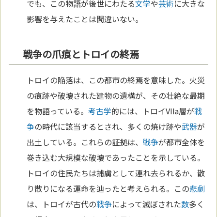
でも、この物語が後世にわたる
文学
や
芸術
に大きな
影響を与えたことは間違いない。
戦争の爪痕とトロイの終焉
トロイの陥落は、この都市の終焉を意味した。火災
の痕跡や破壊された建物の遺構が、その壮絶な最期
を物語っている。
考古学
的には、トロイVIIa層が
戦
争
の時代に該当するとされ、多くの焼け跡や
武器
が
出土している。これらの証拠は、
戦争
が都市全体を
巻き込む大規模な破壊であったことを示している。
トロイの住民たちは捕虜として連れ去られるか、散
り散りになる運命を辿ったと考えられる。この
悲劇
は、トロイが古代の
戦争
によって滅ぼされた
数
多く