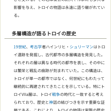
影響を与え、トロイの物語は永遠に語り継がれてい
る。
多層構造が語るトロイの歴史
19世紀
、
考古学
者ハインリヒ・
シュリーマン
はトロ
イ遺跡を発掘し、古代都市の多層構造を発見した。
それぞれの層は異なる時代の都市を表し、その中に
は繁栄と戦乱の痕跡が刻まれていた。この構造は、
トロイが単一の都市ではなく、何世紀にもわたって
継続的に再建されてきたことを示している。特にト
ロイVIIa層は、トロイ
戦争
の時代と一致すると考え
られており、歴史と
神
話の結びつきを示す重要な証
拠である。これにより、トロイの物語は実際の歴史