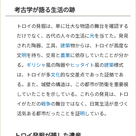
考古学が語る生活の跡
トロイの発掘は、単に壮大な物語の舞台を確認する
だけでなく、古代の人々の生活に
光
を当てた。発見
された陶器、工具、
建築
物からは、トロイが高度な
文
明
を持ち、交易と
農業
に依存していたことが分か
る。
ギリシャ
風の陶器や
ヒッタイト
風の
建築
様式
は、トロイが多
文化
的な交差点であった証拠であ
る。また、城壁の構造は、この都市が防衛を重要視
していたことを示している。これらの発見は、トロ
イがただの
戦争
の舞台ではなく、日常生活が息づく
活気ある都市だったことを証
明
している。
トロイ発掘が残した遺産