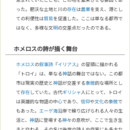
った。肥沃な土地と川の
存在
は
農業
を支え、港とし
ての利便性は
貿易
を促進した。ここは単なる都市で
はなく、多様な文
明
の交差点だったのである。
ホメロスの詩が描く舞台
ホメロス
の
叙事詩
『
イリアス
』の冒頭に描かれる
「トロイ」は、単なる
神
話の舞台ではない。この都
市は現実の歴史と
神
話が交差する
象徴
的な場所とし
て
存在
していた。古代
ギリシャ
人にとって、トロイ
は英雄的な物語の中
心
であり、
信仰
や
文化
の
象徴
で
もあった。
エーゲ海
沿岸で繰り広げられる人々の生
活と、
神
話に登場する
神
々の息吹が、ここで生き生
きと交わる。その名は後世の詩人や作家にも多大な