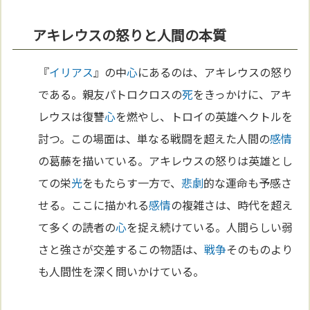
アキレウスの怒りと人間の本質
『
イリアス
』の中
心
にあるのは、アキレウスの怒り
である。親友パトロクロスの
死
をきっかけに、アキ
レウスは復讐
心
を燃やし、トロイの英雄ヘクトルを
討つ。この場面は、単なる戦闘を超えた人間の
感情
の葛藤を描いている。アキレウスの怒りは英雄とし
ての栄
光
をもたらす一方で、
悲劇
的な運命も予感さ
せる。ここに描かれる
感情
の複雑さは、時代を超え
て多くの読者の
心
を捉え続けている。人間らしい弱
さと強さが交差するこの物語は、
戦争
そのものより
も人間性を深く問いかけている。