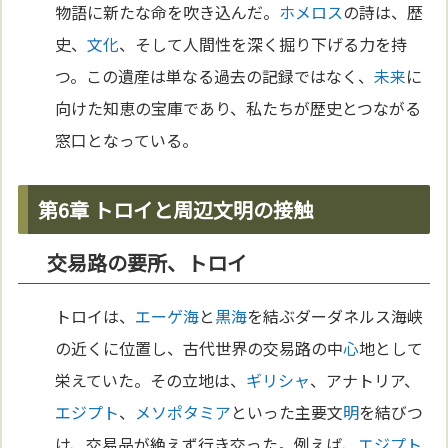
物語に新たな命を吹き込んだ。
ホメロス
の詩は、歴
史、
文化
、そして人間性を深く掘り下げる力を持
つ。この遺産は単なる過去の記録ではなく、
未来
に
向けた知恵の宝庫であり、私たちが歴史とつながる
窓口となっている。
第6章 トロイと周辺文明の接触
交易路の要所、トロイ
トロイは、
エーゲ海
と
黒海
を結ぶダーダネルス海峡
の近くに位置し、古代世界の交易路の中
心
地として
栄えていた。その立地は、
ギリシャ
、アナトリア、
エジプト
、
メソポタミア
といった主要文
明
を結びつ
け、交易品が絶えず行き交った。例えば、
エジプト