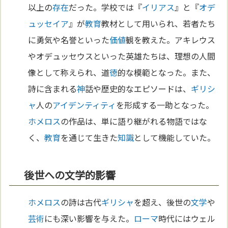
以上の
存在
だった。学校では『
イリアス
』と『
オデ
ュッセイア
』が
教育
教材として用いられ、若者たち
に勇気や名誉といった
価値
観を教えた。アキレウス
やオデュッセウスといった英雄たちは、理想の人間
像として称えられ、道
徳
的な模範となった。また、
詩に含まれる
神
話や歴史的なエピソードは、
ギリシ
ャ
人の
アイデンティティ
を形成する一助となった。
ホメロス
の作品は、単に語り継がれる物語ではな
く、
教育
を通じて生きた
知識
として機能していた。
後世への文学的影響
ホメロス
の詩は古代
ギリシャ
を超え、後世の
文学
や
芸術
にも深い影響を与えた。
ローマ
時代にはウェル