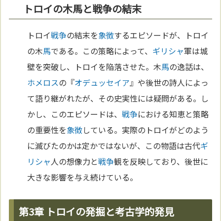
トロイの木馬と戦争の結末
トロイ
戦争
の結末を
象徴
するエピソードが、トロイ
の木
馬
である。この策略によって、
ギリシャ
軍は城
壁を突破し、トロイを陥落させた。木
馬
の逸話は、
ホメロス
の『
オデュッセイア
』や後世の詩人によっ
て語り継がれたが、その史実性には疑問がある。し
かし、このエピソードは、
戦争
における知恵と策略
の重要性を
象徴
している。実際のトロイがどのよう
に滅びたのかは定かではないが、この物語は古代
ギ
リシャ
人の想像力と
戦争
観を反映しており、後世に
大きな影響を与え続けている。
第3章 トロイの発掘と考古学的発見