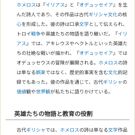
ホメロス
は『
イリアス
』と『
オデュッセイア
』を生
んだ詩人であり、その作品は古代
ギリシャ
文化
の核
心
を形成した。彼の詩は口承
文学
として伝えられ、
トロイ
戦争
や英雄たちの物語を語り継いだ。『
イリ
アス
』では、アキレウスやヘクトルといった英雄た
ちの壮絶な戦いが描かれ、『
オデュッセイア
』では
オデュッセウスの冒険が展開される。
ホメロス
の詩
は単なる
娯楽
ではなく、歴史的事実を含む
文化
的記
録でもあった。彼の作品を通じて、古代
ギリシャ
の
価値
観や
世界観
が私たちに語りかけている。
英雄たちの物語と教育の役割
古代
ギリシャ
では、
ホメロス
の詩は単なる
文学
作品