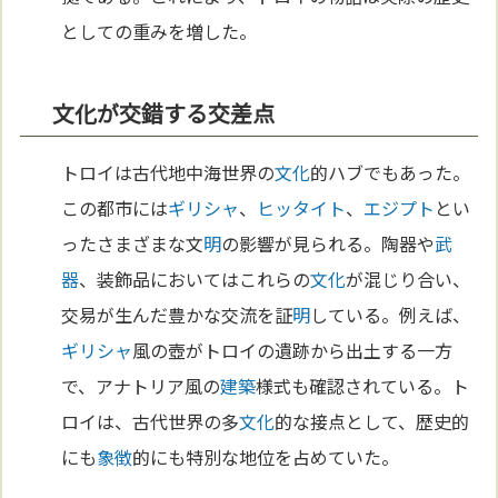
としての重みを増した。
文化が交錯する交差点
トロイは古代地中海世界の
文化
的ハブでもあった。
この都市には
ギリシャ
、
ヒッタイト
、
エジプト
とい
ったさまざまな文
明
の影響が見られる。陶器や
武
器
、装飾品においてはこれらの
文化
が混じり合い、
交易が生んだ豊かな交流を証
明
している。例えば、
ギリシャ
風の壺がトロイの遺跡から出土する一方
で、アナトリア風の
建築
様式も確認されている。ト
ロイは、古代世界の多
文化
的な接点として、歴史的
にも
象徴
的にも特別な地位を占めていた。