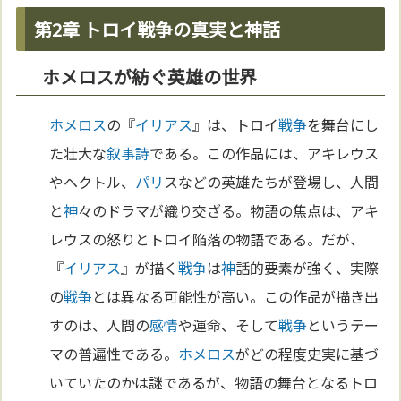
第2章 トロイ戦争の真実と神話
ホメロスが紡ぐ英雄の世界
ホメロス
の『
イリアス
』は、トロイ
戦争
を舞台にし
た壮大な
叙事詩
である。この作品には、アキレウス
やヘクトル、
パリ
スなどの英雄たちが登場し、人間
と
神
々のドラマが織り交ざる。物語の焦点は、アキ
レウスの怒りとトロイ陥落の物語である。だが、
『
イリアス
』が描く
戦争
は
神
話的要素が強く、実際
の
戦争
とは異なる可能性が高い。この作品が描き出
すのは、人間の
感情
や運命、そして
戦争
というテー
マの普遍性である。
ホメロス
がどの程度史実に基づ
いていたのかは謎であるが、物語の舞台となるトロ