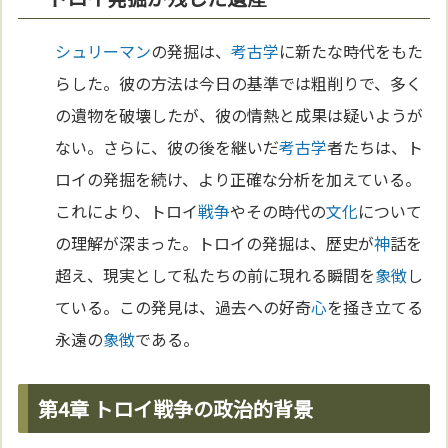
シュリーマン
の発掘は、
考古学
に新たな時代をもた
らした。彼の方法は今日の基準では粗削りで、多く
の遺物を破壊したが、彼の情熱と成果は疑いようが
ない。さらに、彼の後を継いだ
考古学
者たちは、ト
ロイの発掘を続け、より正確な分析を加えている。
これにより、トロイ
戦争
やその時代の
文化
について
の理解が深まった。トロイの発掘は、歴史が
神
話を
超え、現実として私たちの前に現れる瞬間を
象徴
し
ている。この発見は、過去への好奇
心
を掻き立てる
永遠の
象徴
である。
第4章 トロイ戦争の政治的背景