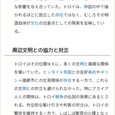
な影響を与え合っていた。トロイは、
神
話の中で描
かれるほどに孤立した
存在
ではなく、むしろその物
語自体が
文化
の交差点としての現実を反映してい
る。
周辺文明との協力と対立
トロイはその位置ゆえに、多くの文
明
と複雑な関係
を築いていた。
ヒッタイト
帝国
との友好
条約
や
ギリ
シャ
諸都市との交易関係が
存在
する一方で、これら
の文
明
との対立も避けられなかった。特にアカイア
人との関係は、トロイ
戦争
の伝説の背景にあるとさ
れる。外交的な駆け引きや利害の対立は、トロイの
繁栄を維持する一方で、しばしば衝突の火種となっ