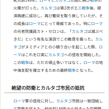
火種が灯った。
カルタゴ
は第2次ポエニ
戦争
後、経
済再建に成功し、再び繁栄を取り戻していたが、そ
の成長は
ローマ
にとって脅威であった。特に
ローマ
の元老院議員カト・セロンは、「
カルタゴ
は滅ぶべ
きだ」という有名な演説でこの敵意を煽った。
カル
タゴ
がヌミディアとの小競り合いを起こした際、
ロ
ーマ
はこれを口実に
カルタゴ
への侵攻を開始した。
この
戦争
は、ただの領土争いではなく、
ローマ
の地
中海支配を確立するための最終
戦争
となった。
絶望の防衛とカルタゴ市民の抵抗
ローマ
軍の侵攻に対し、
カルタゴ
市民は一致団結し
て防衛を試みた。紀元前149年から始まった包囲戦