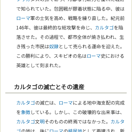
で知られていた。包囲戦が膠着状態に陥る中、彼は
ローマ
軍の士気を高め、戦略を練り直した。紀元前
146年、彼は最終的な総攻撃を命じ、
カルタゴ
を陥
落させた。その過程で、都市全体が焼き払われ、生
き残った市民は
奴隷
として売られる運命を迎えた。
この勝利により、スキピオの名は
ローマ
史における
英雄として刻まれた。
カルタゴの滅亡とその遺産
カルタゴ
の滅亡は、
ローマ
による地中海支配の完成
を
象徴
している。しかし、この破壊的な出来事は、
カルタゴ
文
明
そのものの終焉ではなかった。
カルタ
ゴ
の地は、後に
ローマ
の
植民地
として再建され、新