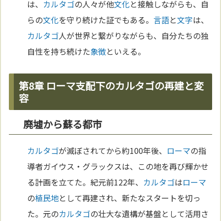
は、
カルタゴ
の人々が他
文化
と接触しながらも、自
らの
文化
を守り続けた証でもある。
言語
と
文字
は、
カルタゴ
人が世界と繋がりながらも、自分たちの独
自性を持ち続けた
象徴
といえる。
第8章 ローマ支配下のカルタゴの再建と変
容
廃墟から蘇る都市
カルタゴ
が滅ぼされてから約100年後、
ローマ
の指
導者ガイウス・グラックスは、この地を再び輝かせ
る計画を立てた。紀元前122年、
カルタゴ
は
ローマ
の
植民地
として再建され、新たなスタートを切っ
た。元の
カルタゴ
の壮大な遺構が基盤として活用さ