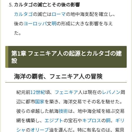
カルタゴ
の滅亡とその後の影響
カルタゴ
の滅亡は
ローマ
の地中海支配を確立し、
後の
ヨーロッパ
文
明
の形成に大きな影響を与え
た。
第1章 フェニキア人の起源とカルタゴの建
設
海洋の覇者、フェニキア人の冒険
紀元前
12世紀
頃、
フェニキア
人は現在の
レバノン
周
辺に都市
国家
を築き、海洋交易でその名を馳せた。
彼らの卓越した航海
技術
は、地中海全域を結ぶ交易
網を構築し、
エジプト
の宝石や
キプロス
の
銅
、
ギリ
シャ
の
オリーブ
油を運んだ。特に有名なのは、紫貝