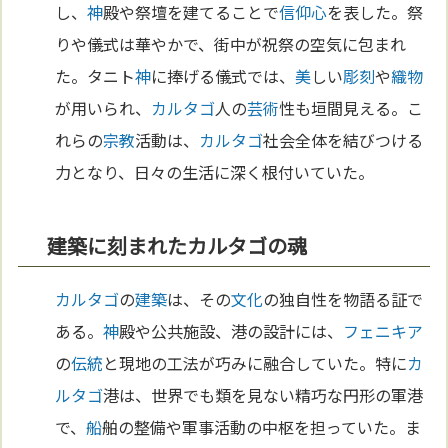
し、
神
殿や祭壇を建てることで
信仰
心
を表した。祭
りや儀式は華やかで、街中が祝祭の空気に包まれ
た。タニト
神
に捧げる儀式では、
美
しい
彫刻
や
織物
が用いられ、
カルタゴ
人の
芸術
性も垣間見える。こ
れらの
宗教
活動は、
カルタゴ
社会全体を結びつける
力となり、日々の生活に深く根付いていた。
建築に刻まれたカルタゴの魂
カルタゴ
の
建築
は、その
文化
の独自性を物語る証で
ある。
神
殿や公共施設、港の設計には、
フェニキア
の
伝統
と現地の工法が巧みに融合していた。特に
カ
ルタゴ
港は、世界でも類を見ない精巧な円形の軍港
で、
船
舶の整備や軍事活動の中枢を担っていた。ま