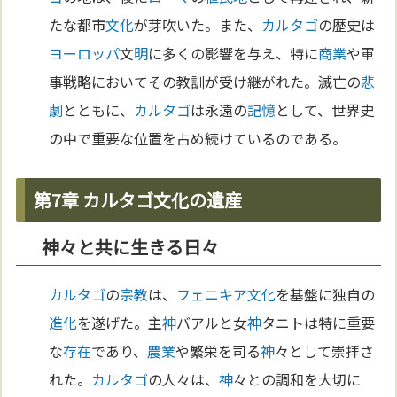
たな都市
文化
が芽吹いた。また、
カルタゴ
の歴史は
ヨーロッパ
文
明
に多くの影響を与え、特に
商業
や軍
事戦略においてその教訓が受け継がれた。滅亡の
悲
劇
とともに、
カルタゴ
は永遠の
記憶
として、世界史
の中で重要な位置を占め続けているのである。
第7章 カルタゴ文化の遺産
神々と共に生きる日々
カルタゴ
の
宗教
は、
フェニキア
文化
を基盤に独自の
進化
を遂げた。主
神
バアルと女
神
タニトは特に重要
な
存在
であり、
農業
や繁栄を司る
神
々として崇拝さ
れた。
カルタゴ
の人々は、
神
々との調和を大切に