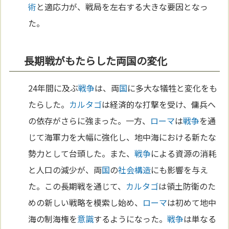
術
と適応力が、戦局を左右する大きな要因となっ
た。
長期戦がもたらした両国の変化
24年間に及ぶ
戦争
は、両
国
に多大な犠牲と変化をも
たらした。
カルタゴ
は経済的な打撃を受け、傭兵へ
の依存がさらに強まった。一方、
ローマ
は
戦争
を通
じて海軍力を大幅に強化し、地中海における新たな
勢力として台頭した。また、
戦争
による資源の消耗
と人口の減少が、両
国
の
社会構造
にも影響を与え
た。この長期戦を通じて、
カルタゴ
は領土防衛のた
めの新しい戦略を模索し始め、
ローマ
は初めて地中
海の制海権を
意識
するようになった。
戦争
は単なる