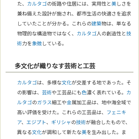
た、
カルタゴ
の街路や住居には、実用性と
美
しさを
兼ね備えた設計が施され、都市生活の快適さを追求
していたことが分かる。これらの
建築
物は、単なる
物理的な構造物ではなく、
カルタゴ
人の創造性と
技
術
力を
象徴
している。
多文化が織りなす芸術と工芸
カルタゴ
は、多様な
文化
が交差する地であった。そ
の影響は、
芸術
や工芸品にも
色
濃く表れている。
カ
ルタゴ
の
ガラス
細工や
金
属加工品は、地中海全域で
高い評価を受けた。これらの工芸品は、
フェニキ
ア
、
エジプト
、
ギリシャ
の
技術
が融合したもので、
異なる
文化
が調和して新たな
美
を生み出した。ま