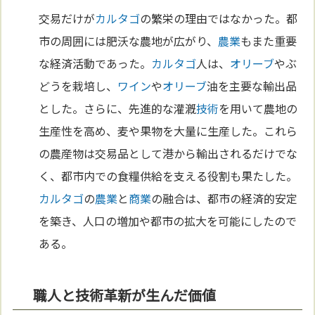
交易だけが
カルタゴ
の繁栄の理由ではなかった。都
市の周囲には肥沃な農地が広がり、
農業
もまた重要
な経済活動であった。
カルタゴ
人は、
オリーブ
やぶ
どうを栽培し、
ワイン
や
オリーブ
油を主要な輸出品
とした。さらに、先進的な灌漑
技術
を用いて農地の
生産性を高め、麦や果物を大量に生産した。これら
の農産物は交易品として港から輸出されるだけでな
く、都市内での食糧供給を支える役割も果たした。
カルタゴ
の
農業
と
商業
の融合は、都市の経済的安定
を築き、人口の増加や都市の拡大を可能にしたので
ある。
職人と技術革新が生んだ価値