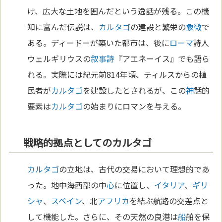
け、広大な土地を囲んだという逸話が残る。この機
知に富んだ伝説は、
カルタゴ
の建設と繁栄の
象徴
で
ある。ディードーが築いた都市は、後に
ローマ
詩人
ウェルギリウスの
叙事詩
『アエネーイス』でも語ら
れる。実際には紀元前814年頃、ティルスからの植
民者が
カルタゴ
を建設したとされるが、この
神
話的
要素は
カルタゴ
の始まりにロマンを与える。
戦略的拠点としてのカルタゴ
カルタゴ
の立地は、古代の交易において理想的であ
った。地中海西部の中
心
に位置し、
イタリア
、
ギリ
シャ
、
スペイン
、北
アフリカ
を結ぶ航路の交差点と
して機能した。さらに、その天然の良港は
船
舶を保