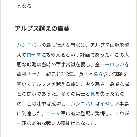
となる。
アルプス越えの偉業
ハンニバル
の最も壮大な冒険は、アルプス山脈を越
えて
ローマ
に攻め入るという計画であった。この大
胆な戦略は当時の軍事常識を覆し、全
ヨーロッパ
を
震撼させた。紀元前218年、兵士と
象
を含む部隊を
率いてアルプスを越える旅は、雪や寒さ、急峻な崖
との闘いであった。多くの兵士と
象
を失ったもの
の、この壮挙は成功し、
ハンニバル
は
イタリア
半島
に到達した。
ローマ
軍は彼の登場に驚愕し、これが
一連の劇的な戦いの幕開けとなった。