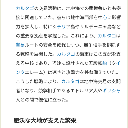
カルタゴ
の交易活動は、地中海での覇権争いとも密
接に関連していた。彼らは地中海西部を中
心
に影響
力を拡大し、特にシ
チリ
ア島やサルデーニャ島など
の重要な拠点を掌握した。これにより、
カルタゴ
は
貿易
ルートの安全を確保しつつ、競争相手を排除す
る戦略を展開した。
カルタゴ
の海軍はこの支配を支
える中核であり、巧妙に設計された五段櫂
船
（ク
イ
ンク
エレーム）は速さと攻撃力を兼ね備えていた。
こうした戦略により、
カルタゴ
は地中海交易の支配
者となり、競争相手であるエトルリア人や
ギリシャ
人との間で優位に立った。
肥沃な大地が支えた繁栄