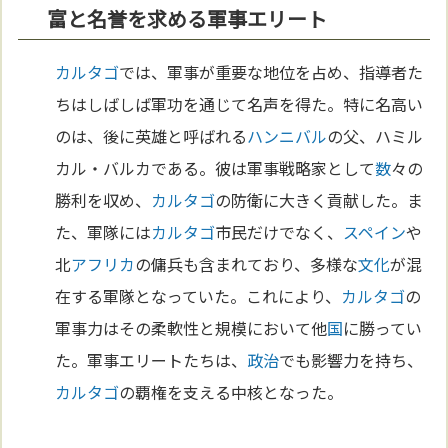
富と名誉を求める軍事エリート
カルタゴ
では、軍事が重要な地位を占め、指導者た
ちはしばしば軍功を通じて名声を得た。特に名高い
のは、後に英雄と呼ばれる
ハンニバル
の父、ハミル
カル・バルカである。彼は軍事戦略家として
数
々の
勝利を収め、
カルタゴ
の防衛に大きく貢献した。ま
た、軍隊には
カルタゴ
市民だけでなく、
スペイン
や
北
アフリカ
の傭兵も含まれており、多様な
文化
が混
在する軍隊となっていた。これにより、
カルタゴ
の
軍事力はその柔軟性と規模において他
国
に勝ってい
た。軍事エリートたちは、
政治
でも影響力を持ち、
カルタゴ
の覇権を支える中核となった。