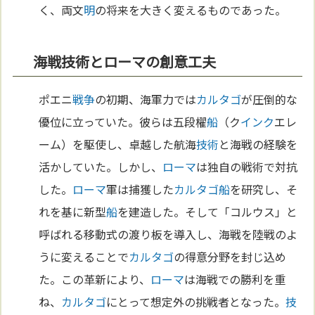
く、両文
明
の将来を大きく変えるものであった。
海戦技術とローマの創意工夫
ポエニ
戦争
の初期、海軍力では
カルタゴ
が圧倒的な
優位に立っていた。彼らは五段櫂
船
（ク
インク
エレ
ーム）を駆使し、卓越した航海
技術
と海戦の経験を
活かしていた。しかし、
ローマ
は独自の戦術で対抗
した。
ローマ
軍は捕獲した
カルタゴ
船
を研究し、そ
れを基に新型
船
を建造した。そして「コルウス」と
呼ばれる移動式の渡り板を導入し、海戦を陸戦のよ
うに変えることで
カルタゴ
の得意分野を封じ込め
た。この革新により、
ローマ
は海戦での勝利を重
ね、
カルタゴ
にとって想定外の挑戦者となった。
技