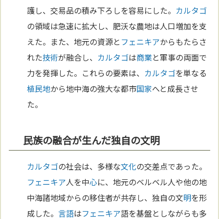
護し、交易品の積み下ろしを容易にした。
カルタゴ
の領域は急速に拡大し、肥沃な農地は人口増加を支
えた。また、地元の資源と
フェニキア
からもたらさ
れた
技術
が融合し、
カルタゴ
は
商業
と軍事の両面で
力を発揮した。これらの要素は、
カルタゴ
を単なる
植民地
から地中海の強大な都市
国家
へと成長させ
た。
民族の融合が生んだ独自の文明
カルタゴ
の社会は、多様な
文化
の交差点であった。
フェニキア
人を中
心
に、地元のベルベル人や他の地
中海諸地域からの移住者が共存し、独自の文
明
を形
成した。
言語
は
フェニキア
語を基盤としながらも多