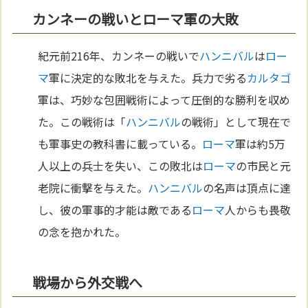
カンネーの戦いとローマ軍の大敗
紀元前216年、カンネーの戦いで
ハンニバル
は
ロー
マ
軍に決定的な敗北を与えた。兵力で劣る
カルタゴ
軍は、巧妙な包囲戦術によって圧倒的な勝利を収め
た。この戦術は「
ハンニバル
の戦術」として現在で
も軍事史の教科書に載っている。
ローマ
軍は約5万
人以上の兵士を失い、この敗北は
ローマ
の市民と元
老院に衝撃を与えた。
ハンニバル
の名声は頂点に達
し、彼の軍事的才能は敵である
ローマ
人からも畏敬
の念を抱かれた。
戦場から外交戦へ