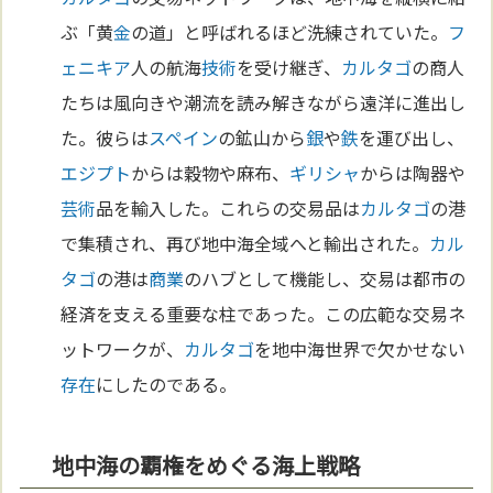
ぶ「黄
金
の道」と呼ばれるほど洗練されていた。
フ
ェニキア
人の航海
技術
を受け継ぎ、
カルタゴ
の商人
たちは風向きや潮流を読み解きながら遠洋に進出し
た。彼らは
スペイン
の鉱山から
銀
や
鉄
を運び出し、
エジプト
からは穀物や麻布、
ギリシャ
からは陶器や
芸術
品を輸入した。これらの交易品は
カルタゴ
の港
で集積され、再び地中海全域へと輸出された。
カル
タゴ
の港は
商業
のハブとして機能し、交易は都市の
経済を支える重要な柱であった。この広範な交易ネ
ットワークが、
カルタゴ
を地中海世界で欠かせない
存在
にしたのである。
地中海の覇権をめぐる海上戦略