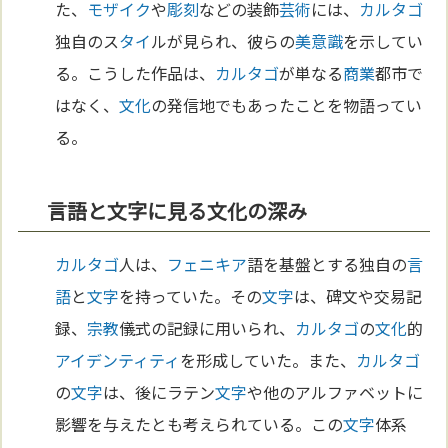
た、
モザイク
や
彫刻
などの装飾
芸術
には、
カルタゴ
独自のス
タイ
ルが見られ、彼らの
美
意識
を示してい
る。こうした作品は、
カルタゴ
が単なる
商業
都市で
はなく、
文化
の発信地でもあったことを物語ってい
る。
言語と文字に見る文化の深み
カルタゴ
人は、
フェニキア
語を基盤とする独自の
言
語
と
文字
を持っていた。その
文字
は、碑文や交易記
録、
宗教
儀式の記録に用いられ、
カルタゴ
の
文化
的
アイデンティティ
を形成していた。また、
カルタゴ
の
文字
は、後にラテン
文字
や他のアルファベットに
影響を与えたとも考えられている。この
文字
体系