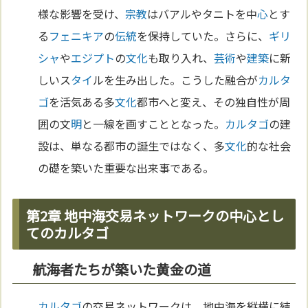
様な影響を受け、
宗教
はバアルやタニトを中
心
とす
る
フェニキア
の
伝統
を保持していた。さらに、
ギリ
シャ
や
エジプト
の
文化
も取り入れ、
芸術
や
建築
に新
しいス
タイ
ルを生み出した。こうした融合が
カルタ
ゴ
を活気ある多
文化
都市へと変え、その独自性が周
囲の文
明
と一線を画すこととなった。
カルタゴ
の建
設は、単なる都市の誕生ではなく、多
文化
的な社会
の礎を築いた重要な出来事である。
第2章 地中海交易ネットワークの中心とし
てのカルタゴ
航海者たちが築いた黄金の道
カルタゴ
の交易ネットワークは、地中海を縦横に結