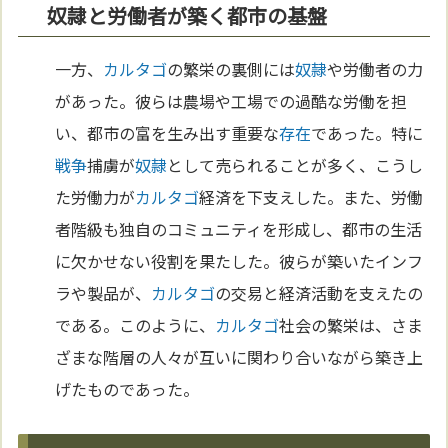
奴隷と労働者が築く都市の基盤
一方、
カルタゴ
の繁栄の裏側には
奴隷
や労働者の力
があった。彼らは農場や工場での過酷な労働を担
い、都市の富を生み出す重要な
存在
であった。特に
戦争
捕虜が
奴隷
として売られることが多く、こうし
た労働力が
カルタゴ
経済を下支えした。また、労働
者階級も独自のコミュニティを形成し、都市の生活
に欠かせない役割を果たした。彼らが築いたインフ
ラや製品が、
カルタゴ
の交易と経済活動を支えたの
である。このように、
カルタゴ
社会の繁栄は、さま
ざまな階層の人々が互いに関わり合いながら築き上
げたものであった。