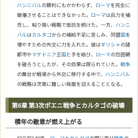
ハンニバル
の勝利にもかかわらず、
ローマ
を完全に
崩壊させることはできなかった。
ローマ
は兵力を補
充し、粘り強い戦略で抵抗を続けた。一方、
ハンニ
バル
は
カルタゴ
からの補給不足に苦しみ、同盟
国
を
増やすための外交に力を入れた。彼は
ギリシャ
の諸
都市や
マケドニア
王
国
と手を結び、
ローマ
の包囲網
を破ろうとしたが、その効果は限られていた。
戦争
の舞台が戦場から外交に移行する中で、
ハンニバル
の戦略は次第に難しい局面を迎えることとなる。
第6章 第3次ポエニ戦争とカルタゴの破壊
積年の敵意が燃え上がる
紀元前149年、
ローマ
と
カルタゴ
の間に再び
戦争
の