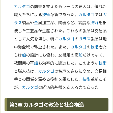
カルタゴ
の繁栄を支えたもう一つの要因は、優れた
職人たちによる
技術
革新であった。
カルタゴ
では
ガ
ラス
製品や
金
属加工品、陶器など、高度な
技術
を駆
使した工芸品が生産された。これらの製品は交易品
として人気を博し、特に
カルタゴ
の
ガラス
製品は地
中海全域で珍重された。また、
カルタゴ
の
技術
者た
ちは
船
の設計にも優れ、交易用の商
船
だけでなく、
戦闘用の軍
船
も効率的に建造した。このような
技術
と職人技は、
カルタゴ
の名声をさらに高め、交易相
手との関係を深める役割を果たした。
技術
革新こそ
が、
カルタゴ
の経済的基盤を支える力であった。
第3章 カルタゴの政治と社会構造