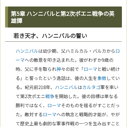
第5章 ハンニバルと第2次ポエニ戦争の英
雄譚
若き天才、ハンニバルの誓い
ハンニバル
は幼少期、父ハミルカル・バルカから
ロ
ーマ
への敵意を叩き込まれた。彼がわずか9歳の
時、父に手を取られ
神
々の前で「
ローマ
と戦い続け
る」と誓ったという逸話は、彼の人生を
象徴
してい
る。紀元前218年、
ハンニバル
は
カルタゴ
軍を率い
て第2次ポエニ
戦争
を開始した。彼の目標は単なる
勝利ではなく、
ローマ
そのものを揺るがすことだっ
た。敵対する
ローマ
への執念と戦略的才能が、やが
て歴史上最も劇的な軍事作戦の一つを生み出すこと