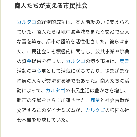
商人たちが支える市民社会
カルタゴ
の経済的成功は、商人階級の力に支えられ
ていた。商人たちは地中海全域をまたぐ交易で莫大
な富を築き、都市の経済を活性化させた。彼らはま
た、市民社会にも積極的に関与し、公共事業や祭典
の資
金
提供を行った。
カルタゴ
の港や市場は、
商業
活動の中
心
地として活気に満ちており、さまざまな
階層の人々が交流する場でもあった。商人たちの活
動によって、
カルタゴ
の市民生活は豊かさを増し、
都市の発展をさらに加速させた。
商業
と社会貢献が
交錯するこのダイナミズムが、
カルタゴ
の強固な社
会基盤を形成していた。