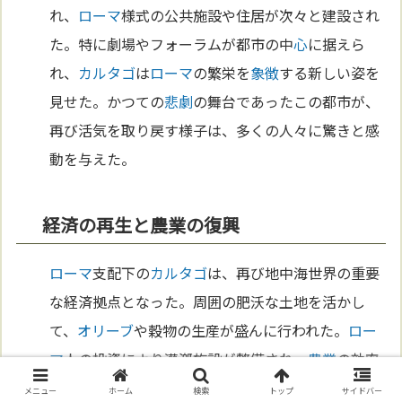
れ、
ローマ
様式の公共施設や住居が次々と建設され
た。特に劇場やフォーラムが都市の中
心
に据えら
れ、
カルタゴ
は
ローマ
の繁栄を
象徴
する新しい姿を
見せた。かつての
悲劇
の舞台であったこの都市が、
再び活気を取り戻す様子は、多くの人々に驚きと感
動を与えた。
経済の再生と農業の復興
ローマ
支配下の
カルタゴ
は、再び地中海世界の重要
な経済拠点となった。周囲の肥沃な土地を活かし
て、
オリーブ
や穀物の生産が盛んに行われた。
ロー
マ
人の投資により灌漑施設が整備され、
農業
の効率
が飛躍的に向上した。
カルタゴ
の農産物は
ローマ
帝
メニュー
ホーム
検索
トップ
サイドバー