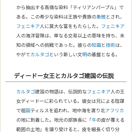
から抽出する高価な染料「ティリアンパープル」で
ある。この希少な染料は王族や貴族の
象徴
とされ、
フェニキア
人に莫大な富をもたらした。
フェニキア
人の海洋冒険は、単なる交易以上の意味を持ち、未
知の領域への挑戦であった。彼らの
知識
と
技術
は、
やがて
カルタゴ
という新しい文
明
の基盤となる。
ディードー女王とカルタゴ建国の伝説
カルタゴ
建設の物語は、伝説的な
フェニキア
人の王
女ディードーに彩られている。彼女は兄による陰謀
で祖
国
ティルスを追われ、地中海を渡り北
アフリカ
の地に到着した。地元の部族長に「
牛
の皮が覆える
範囲の土地」を譲り受けると、皮を細長く切り分