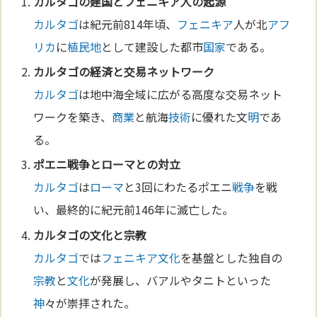
カルタゴ
の建
国
と
フェニキア
人の起源
カルタゴ
は紀元前814年頃、
フェニキア
人が北
アフ
リカ
に
植民地
として建設した都市
国家
である。
カルタゴ
の経済と交易ネットワーク
カルタゴ
は地中海全域に広がる高度な交易ネット
ワークを築き、
商業
と航海
技術
に優れた文
明
であ
る。
ポエニ
戦争
と
ローマ
との対立
カルタゴ
は
ローマ
と3回にわたるポエニ
戦争
を戦
い、最終的に紀元前146年に滅亡した。
カルタゴ
の
文化
と
宗教
カルタゴ
では
フェニキア
文化
を基盤とした独自の
宗教
と
文化
が発展し、バアルやタニトといった
神
々が崇拝された。