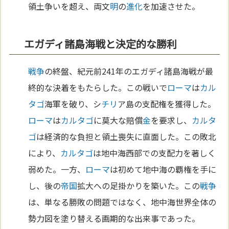
領土争いを超え、両文
明
の
進化
を加速させた。
エガディ諸島海戦と決定的な勝利
戦争
の終盤、紀元前241年のエガディ諸島海戦が最
終的な決着をもたらした。この戦いで
ローマ
は
カル
タゴ
海軍を破り、シ
チリ
ア島の支配権を獲得した。
ローマ
は
カルタゴ
に莫大な賠償
金
を要求し、
カルタ
ゴ
は経済的な負担と領土喪失に直面した。この敗北
により、
カルタゴ
は地中海西部での支配力を著しく
弱めた。一方、
ローマ
は初めて地中海の覇権を手に
し、後の
帝国
拡大への足掛かりを築いた。この
戦争
は、単なる勝敗の問題ではなく、地中海世界全体の
勢力図を塗り替える画期的な出来事であった。