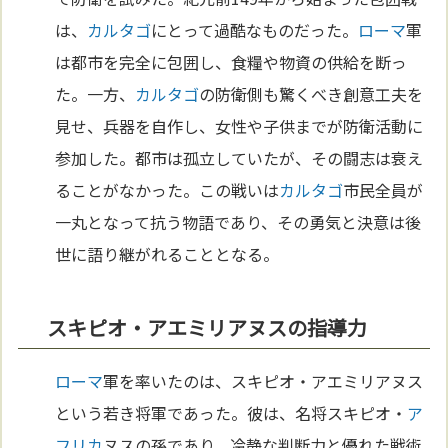
は、
カルタゴ
にとって過酷なものだった。
ローマ
軍
は都市を完全に包囲し、食糧や物資の供給を断っ
た。一方、
カルタゴ
の防衛側も驚くべき創意工夫を
見せ、兵器を自作し、女性や子供までが防衛活動に
参加した。都市は孤立していたが、その闘志は衰え
ることがなかった。この戦いは
カルタゴ
市民全員が
一丸となって抗う物語であり、その勇気と決意は後
世に語り継がれることとなる。
スキピオ・アエミリアヌスの指導力
ローマ
軍を率いたのは、スキピオ・アエミリアヌス
という若き将軍であった。彼は、名将スキピオ・
ア
フリカ
ヌスの孫であり、冷静な判断力と優れた戦術