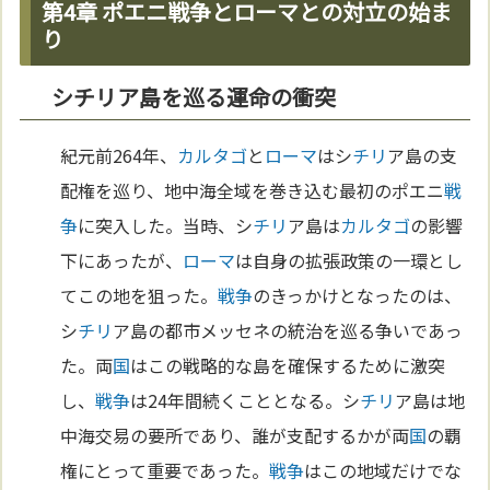
第4章 ポエニ戦争とローマとの対立の始ま
り
シチリア島を巡る運命の衝突
紀元前264年、
カルタゴ
と
ローマ
はシ
チリ
ア島の支
配権を巡り、地中海全域を巻き込む最初のポエニ
戦
争
に突入した。当時、シ
チリ
ア島は
カルタゴ
の影響
下にあったが、
ローマ
は自身の拡張政策の一環とし
てこの地を狙った。
戦争
のきっかけとなったのは、
シ
チリ
ア島の都市メッセネの統治を巡る争いであっ
た。両
国
はこの戦略的な島を確保するために激突
し、
戦争
は24年間続くこととなる。シ
チリ
ア島は地
中海交易の要所であり、誰が支配するかが両
国
の覇
権にとって重要であった。
戦争
はこの地域だけでな