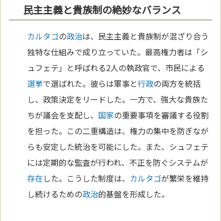
民主主義と貴族制の絶妙なバランス
カルタゴ
の
政治
は、民主主義と貴族制が混ざり合う
独特な仕組みで成り立っていた。最高権力者は「シ
ュフェテ」と呼ばれる2人の執政官で、市民による
選挙
で選ばれた。彼らは軍事と
行政
の両方を統括
し、政策決定をリードした。一方で、強大な貴族た
ちが議会を支配し、
国家
の重要事項を審議する役割
を担った。この二重構造は、権力の集中を防ぎなが
らも安定した統治を可能にした。また、シュフェテ
には定期的な監査が行われ、不正を防ぐシステムが
存在
した。こうした制度は、
カルタゴ
が繁栄を維持
し続けるための
政治
的基盤を形成した。