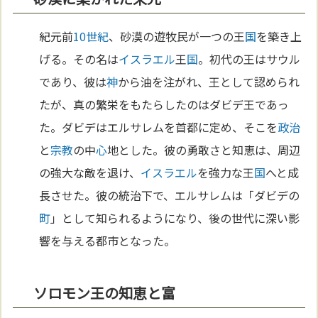
紀元前
10世紀
、砂漠の遊牧民が一つの王
国
を築き上
げる。その名は
イスラエル
王
国
。初代の王はサウル
であり、彼は
神
から油を注がれ、王として認められ
たが、真の繁栄をもたらしたのはダビデ王であっ
た。ダビデはエルサレムを首都に定め、そこを
政治
と
宗教
の中
心
地とした。彼の勇敢さと知恵は、周辺
の強大な敵を退け、
イスラエル
を強力な王
国
へと成
長させた。彼の統治下で、エルサレムは「ダビデの
町
」として知られるようになり、後の世代に深い影
響を与える都市となった。
ソロモン王の知恵と富