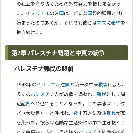
の独立を守り抜くための外交努力を惜しまなかっ
た。
イスラエル
の建
国
は、新たな
国
際的課題と共に
始まったのであるが、それでも彼らは
未来
に
希望
を
抱き続けた。
第7章 パレスチナ問題と中東の紛争
パレスチナ難民の悲劇
1948年の
イスラエル
建
国
と第一次中東
戦争
により、
多くの
パレスチナ
人が故郷を追われ、
難民
として周
辺諸
国
へと逃れることとなった。この事態は「ナク
バ（大災害）」と呼ばれ、
数
十万人に及ぶ
難民
が家
を失った。彼らは過酷な生活条件の中で生き抜くこ
とを余儀なくされ、その後の
パレスチナ
問題の核
心