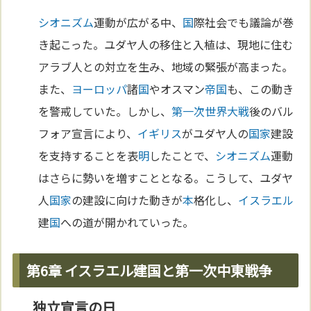
シオニズム
運動が広がる中、
国
際社会でも議論が巻
き起こった。ユダヤ人の移住と入植は、現地に住む
アラブ人との対立を生み、地域の緊張が高まった。
また、
ヨーロッパ
諸
国
やオスマン
帝国
も、この動き
を警戒していた。しかし、
第一次世界大戦
後のバル
フォア宣言により、
イギリス
がユダヤ人の
国家
建設
を支持することを表
明
したことで、
シオニズム
運動
はさらに勢いを増すこととなる。こうして、ユダヤ
人
国家
の建設に向けた動きが
本
格化し、
イスラエル
建
国
への道が開かれていった。
第6章 イスラエル建国と第一次中東戦争
独立宣言の日