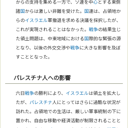
からの支持を集める一方で、ソ連を中
心
とする東側
諸
国
からは激しい非難を受けた。
国
連は、占領地か
らの
イスラエル
軍撤退を求める決議を採択したが、
これが実現されることはなかった。
戦争
の結果生じ
た領土問題は、中東地域における
国
際的な緊張の源
となり、以後の外交交渉や
戦争
に大きな影響を及ぼ
すこととなった。
パレスチナ人への影響
六日
戦争
の勝利により、
イスラエル
は領土を拡大し
たが、
パレスチナ
人にとってはさらに過酷な状況が
訪れた。占領地での生活は、厳しい軍事統制の下に
置かれ、自由な移動や経済活動が制限されることと