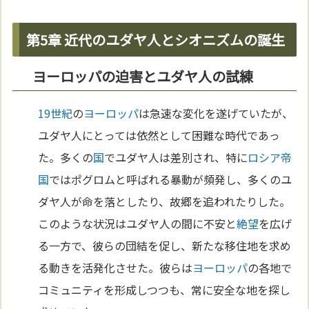
第5章 近代のユダヤ人とシオニズムの誕生
ヨーロッパの迫害とユダヤ人の試練
19世紀
の
ヨーロッパ
は急速な変化を遂げていたが、
ユダヤ人にとっては依然として困難な時代であっ
た。多くの
国
でユダヤ人は差別され、特に
ロシア
帝
国
ではポグロムと呼ばれる暴動が頻発し、多くのユ
ダヤ人が命を落としたり、故郷を追われたりした。
このような状況はユダヤ人の間に不安と
絶望
を広げ
る一方で、彼らの団結を促し、新たな移住地を求め
る動きを活発化させた。彼らは
ヨーロッパ
の各地で
コミュニティを形成しつつも、常に安全な地を探し