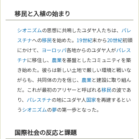
移民と入植の始まり
シオニズム
の思想に共鳴したユダヤ人たちは、
パレ
スチナ
への
移民
を始めた。
19世紀
末から
20世紀
初頭
にかけて、
ヨーロッパ
各地からのユダヤ人が
パレス
チナ
に移住し、
農業
を基盤としたコミュニティを築
き始めた。彼らは新しい土地で厳しい環境と戦いな
がらも、共同体の力を信じ、
農業
と建設に取り組ん
だ。これが最初のアリヤーと呼ばれる
移民
の波であ
り、
パレスチナ
の地にユダヤ人
国家
を再建するとい
う
シオニズム
の
夢
の第一歩となった。
国際社会の反応と課題