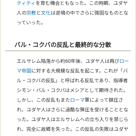
ティティ
を育む機会ともなった。この時期、ユダヤ
人の
宗教
と
文化
は逆境の中でさらに強固なものとな
っていった。
バル・コクバの反乱と最終的な分散
エルサレム陥落から約60年後、ユダヤ人は再び
ロー
マ
帝国
に対する大規模な反乱を起こす。これが「バ
ル・コクバの反乱」と呼ばれる反乱であり、指導者
シモン・バル・コクバはメシアとして期待された。
しかし、この反乱もまた
ローマ
軍によって鎮圧さ
れ、ユダヤ人はさらに過酷な弾圧を受けることとな
った。ユダヤ人はエルサレムへの立ち入りを禁じら
れ、完全に故郷を失った。この反乱の失敗はユダヤ