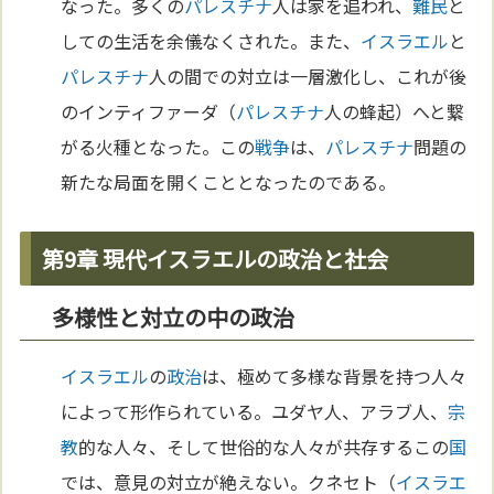
なった。多くの
パレスチナ
人は家を追われ、
難民
と
しての生活を余儀なくされた。また、
イスラエル
と
パレスチナ
人の間での対立は一層激化し、これが後
のインティファーダ（
パレスチナ
人の蜂起）へと繋
がる火種となった。この
戦争
は、
パレスチナ
問題の
新たな局面を開くこととなったのである。
第9章 現代イスラエルの政治と社会
多様性と対立の中の政治
イスラエル
の
政治
は、極めて多様な背景を持つ人々
によって形作られている。ユダヤ人、アラブ人、
宗
教
的な人々、そして世俗的な人々が共存するこの
国
では、意見の対立が絶えない。クネセト（
イスラエ