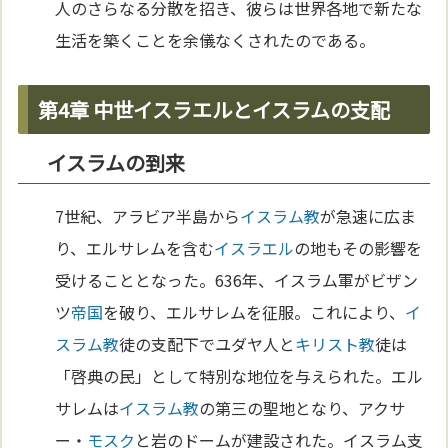
人のさらなる分散を招き、彼らは世界各地で新たな
生活を築くことを余儀なくされたのである。
第4章 中世イスラエルとイスラムの支配
イスラムの到来
7世紀、アラビア半島から
イスラム教
が急速に広ま
り、エルサレムを含む
イスラエル
の地もその影響を
受けることとなった。636年、イスラム軍がビザン
ツ
帝国
を破り、エルサレムを征服。これにより、
イ
スラム教
徒の支配下でユダヤ人と
キリスト教
徒は
「啓典の民」として特別な地位を与えられた。エル
サレムは
イスラム教
の第三の聖地となり、アクサ
ー・
モスク
と岩のドームが建設された。イスラム支