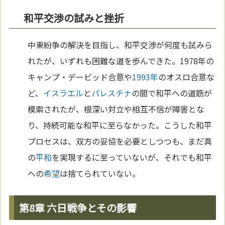
和平交渉の試みと挫折
中東紛争の解決を目指し、和平交渉が何度も試みら
れたが、いずれも困難な道を歩んできた。1978年の
キャンプ・デービッド合意や
1993年
のオスロ合意な
ど、
イスラエル
と
パレスチナ
の間で和平への道筋が
模索されたが、根深い対立や相互不信が障害とな
り、持続可能な和平に至らなかった。こうした和平
プロセスは、双方の妥協を必要としつつも、まだ真
の
平和
を実現するに至っていないが、それでも和平
への
希望
は捨てられていない。
第8章 六日戦争とその影響