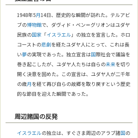
1948年5
月
14日、歴史的な瞬間が訪れた。テルアビ
ブの
博物館
で、ダヴィド・ベン＝グリオンはユダヤ
民族の
国家
「
イスラエル
」の独立を宣言した。ホロ
コーストの
悲劇
を経たユダヤ人にとって、これは長
い
夢
の実現であった。独立宣言は
国
際社会で議論を
巻き起こしたが、ユダヤ人たちは自らの
未来
を切り
開く決意を固めた。この宣言は、ユダヤ人が二千年
の歳
月
を経て再び自らの故郷を取り戻すという歴史
的な節目を迎えた瞬間であった。
周辺諸国の反発
イスラエル
の独立は、すぐさま周辺のアラブ諸
国
の