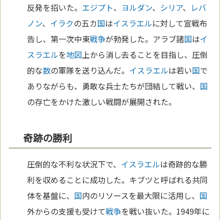
反発を招いた。
エジプト
、
ヨルダン
、
シリア
、
レバ
ノン
、
イラク
の五カ
国
は
イスラエル
に対して宣戦布
告し、第一次中東
戦争
が勃発した。アラブ諸
国
は
イ
スラエル
を
地図
上から消し去ることを目指し、圧倒
的な
数
の軍隊を送り込んだ。
イスラエル
は若い
国
で
ありながらも、勇敢な兵士たちが団結して戦い、
国
の存亡をかけた激しい戦闘が展開された。
奇跡の勝利
圧倒的な不利な状況下で、
イスラエル
は奇跡的な勝
利を収めることに成功した。キブツと呼ばれる共同
体を基盤に、
国
内のリソースを最大限に活用し、
国
外からの支援も受けて
戦争
を戦い抜いた。1949年に