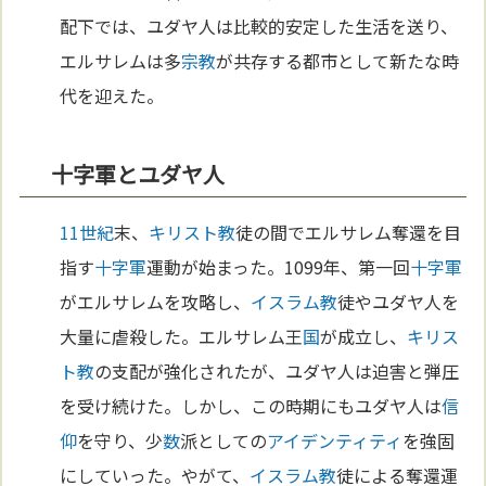
配下では、ユダヤ人は比較的安定した生活を送り、
エルサレムは多
宗教
が共存する都市として新たな時
代を迎えた。
十字軍とユダヤ人
11世紀
末、
キリスト教
徒の間でエルサレム奪還を目
指す
十字軍
運動が始まった。1099年、第一回
十字軍
がエルサレムを攻略し、
イスラム教
徒やユダヤ人を
大量に虐殺した。エルサレム王
国
が成立し、
キリス
ト教
の支配が強化されたが、ユダヤ人は迫害と弾圧
を受け続けた。しかし、この時期にもユダヤ人は
信
仰
を守り、少
数
派としての
アイデンティティ
を強固
にしていった。やがて、
イスラム教
徒による奪還運