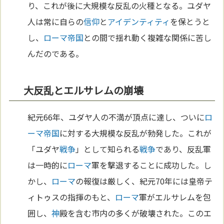
り、これが後に大規模な反乱の火種となる。ユダヤ
人は常に自らの
信仰
と
アイデンティティ
を保とうと
し、
ローマ
帝国
との間で揺れ動く複雑な関係に苦し
んだのである。
大反乱とエルサレムの崩壊
紀元66年、ユダヤ人の不満が頂点に達し、ついに
ロ
ーマ
帝国
に対する大規模な反乱が勃発した。これが
「ユダヤ
戦争
」として知られる
戦争
であり、反乱軍
は一時的に
ローマ
軍を撃退することに成功した。し
かし、
ローマ
の報復は厳しく、紀元70年には皇帝テ
ィトゥスの指揮のもと、
ローマ
軍がエルサレムを包
囲し、
神
殿を含む市内の多くが破壊された。このエ