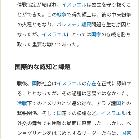
停戦協定が結ばれ、
イスラエル
は独立を守り抜くこ
とができた。この
戦争
で得た領土は、後の中東紛争
の火種ともなり、
パレスチナ
難民
問題を生む原因と
なったが、
イスラエル
にとっては
国家
の存続を勝ち
取った重要な戦いであった。
国際的な認知と課題
戦後、
国
際社会は
イスラエル
の
存在
を正式に認知す
ることとなったが、その過程は容易ではなかった。
冷戦
下でのアメリカとソ連の対立、アラブ諸
国
との
緊張関係、そして
国
連での議論など、
イスラエル
は
外交の舞台でも困難な局面に直面した。しかし、ベ
ン＝グリオンをはじめとするリーダーたちは、
国家