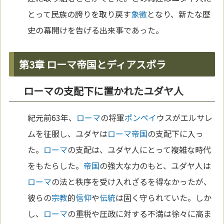
とって民族の誇りを取り戻す
象徴
となり、新たな歴
史の幕開けを告げる出来事であった。
第3章 ローマ帝国とディアスポラ
ローマの支配下に置かれたユダヤ人
紀元前63年、
ローマ
の将軍
ポンペイ
ウスがエルサレ
ムを征服し、ユダヤは
ローマ
帝国
の支配下に入っ
た。
ローマ
の支配は、ユダヤ人にとって複雑な時代
をもたらした。
帝国
の強大な力のもと、ユダヤ人は
ローマ
の法と秩序を受け入れざるを得なかったが、
彼らの
宗教
的
信仰
や
伝統
は固く守られていた。しか
し、
ローマ
の重税や圧政に対する不満は徐々に高ま