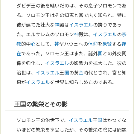
ダビデ王の後を継いだのは、その息子ソロモンであ
る。ソロモン王はその知恵と富で広く知られ、特に
彼が建てた壮大な
神
殿は
イスラエル
の誇りであっ
た。エルサレムのソロモン
神
殿は、
イスラエル
の
宗
教
的中
心
として、
神
ヤハウェへの
信仰
を
象徴
する
存
在
であった。ソロモン王はまた、諸外
国
との外交関
係を強化し、
イスラエル
の影響力を拡大した。彼の
治世は、
イスラエル
王
国
の黄
金
時代とされ、富と知
恵が
イスラエル
を世界に知らしめたのである。
王国の繁栄とその影
ソロモン王の治世下で、
イスラエル
王
国
はかつてな
いほどの繁栄を享受したが、その繁栄の陰には問題