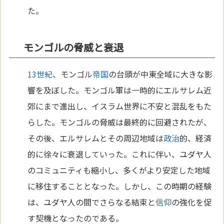
た。
モンゴルの脅威と衰退
13世紀
、モンゴル
帝国
の台頭が中東全域に大きな影
響を及ぼした。モンゴル軍は一時的にエルサレム近
郊にまで進出し、イスラム世界に不安と混乱をもた
らした。モンゴルの脅威は最終的に回避されたが、
その後、エルサレムとその周辺地域は
政治
的、経済
的に徐々に衰退していった。これに伴い、ユダヤ人
のコミュニティも縮小し、多くがより安定した地域
に移住することとなった。しかし、この時期の経験
は、ユダヤ人の間でさらなる結束と
信仰
の強化を促
す契機となったのである。