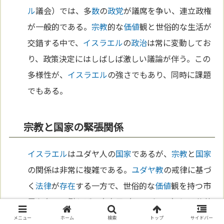
ル
議会）では、多
数
の
政党
が議席を争い、連立政権
が一般的である。
宗教
的な
価値
観と世俗的な生活が
交錯する中で、
イスラエル
の
政治
は常に変動してお
り、政策決定にはしばしば激しい議論が伴う。この
多様性が、
イスラエル
の強さでもあり、同時に課題
でもある。
宗教と国家の緊張関係
イスラエル
はユダヤ人の
国家
であるが、
宗教
と
国家
の関係は非常に複雑である。
ユダヤ教
の戒律に基づ
く
法律
が
存在
する一方で、世俗的な
価値
観を持つ市
民も多い。例えば、安息日（シャバット）には公共
交通機関が運行を停止する地域がある一方で、都市
メニュー
ホーム
検索
トップ
サイドバー