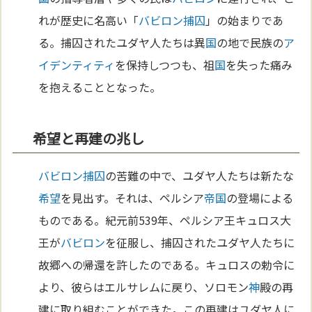
れが歴史に名高い「
バビロン捕囚
」の始まりであ
る。捕囚されたユダヤ人たちは異
国
の地で民族の
ア
イデンティティ
を保持しつつも、祖
国
を失った痛み
を抱えることとなった。
希望と再建の兆し
バビロン捕囚
の苦難の中で、ユダヤ人たちは新たな
希望
を見出す。それは、ペルシア
帝国
の登場による
ものである。紀元前539年、ペルシア王キュロス大
王が
バビロン
を征服し、捕囚されたユダヤ人たちに
故郷への帰還を許したのである。キュロスの勅令に
より、彼らはエルサレムに戻り、ソロモン
神
殿の再
建に取り組むことができた。この再建はユダヤ人に