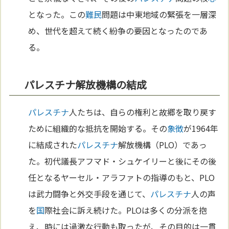
となった。この
難民
問題は中東地域の緊張を一層深
め、世代を超えて続く紛争の要因となったのであ
る。
パレスチナ解放機構の結成
パレスチナ
人たちは、自らの権利と故郷を取り戻す
ために組織的な抵抗を開始する。その
象徴
が1964年
に結成された
パレスチナ
解放機構（PLO）であっ
た。初代議長アフマド・シュケイリーと後にその後
任となるヤーセル・アラファトの指導のもと、PLO
は武力闘争と外交手段を通じて、
パレスチナ
人の声
を
国
際社会に訴え続けた。PLOは多くの分派を抱
え、時には過激な行動も取ったが、その目的は一貫