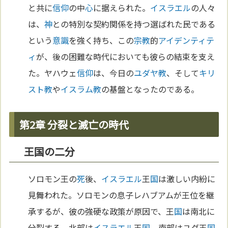
と共に
信仰
の中
心
に据えられた。
イスラエル
の人々
は、
神
との特別な契約関係を持つ選ばれた民である
という
意識
を強く持ち、この
宗教
的
アイデンティテ
ィ
が、後の困難な時代においても彼らの結束を支え
た。ヤハウェ
信仰
は、今日の
ユダヤ教
、そして
キリ
スト教
や
イスラム教
の基盤となったのである。
第2章 分裂と滅亡の時代
王国の二分
ソロモン王の
死
後、
イスラエル
王
国
は激しい内紛に
見舞われた。ソロモンの息子レハブアムが王位を継
承するが、彼の強硬な政策が原因で、王
国
は南北に
分裂する。北部は
イスラエル
王
国
、南部はユダ王
国