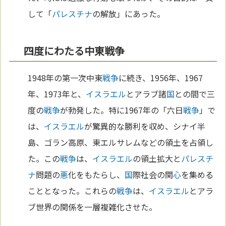
して「
パレスチナ
の解放」にあった。
四度にわたる中東戦争
1948年の第一次中東
戦争
に続き、1956年、1967
年、1973年と、
イスラエル
とアラブ諸
国
との間で三
度の
戦争
が勃発した。特に1967年の「六日
戦争
」で
は、
イスラエル
が驚異的な勝利を収め、シナイ半
島、ゴラン高原、東エルサレムなどの領土を占領し
た。この
戦争
は、
イスラエル
の領土拡大と
パレスチ
ナ
問題の
悪
化をもたらし、
国
際社会の関
心
を集める
こととなった。これらの
戦争
は、
イスラエル
とアラ
ブ世界の関係を一層複雑化させた。