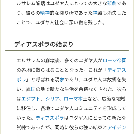
ルサレム陥落はユダヤ人にとっての大きな
悲劇
であ
り、彼らの
精神
的な拠り所であった
神
殿も消失した
ことで、ユダヤ人社会に深い傷を残した。
ディアスポラの始まり
エルサレムの崩壊後、多くのユダヤ人が
ローマ
帝国
の各地に散らばることとなった。これが「
ディアス
ポラ
」と呼ばれる現
象
であり、ユダヤ人は故郷を失
い、異
国
の地で新たな生活を余儀なくされた。彼ら
は
エジプト
、
シリア
、
ローマ
本
土など、広範な地域
に移住し、各地でユダヤ人コミュニティを形成して
いった。
ディアスポラ
はユダヤ人にとっての新たな
試練であったが、同時に彼らの強い結束と
アイデン