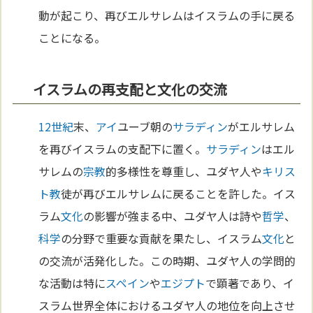
動が起こり、再びエルサレムはイスラムの手に戻る
ことになる。
イスラムの再支配と文化の交流
12世紀
末、
アイ
ユーブ朝の
サラディン
がエルサレム
を再びイスラムの支配下に置く。
サラディン
はエル
サレムの
宗教
的多様性を尊重し、ユダヤ人や
キリス
ト教
徒が再びエルサレムに戻ることを許した。イス
ラム
文化
の影響が強まる中、ユダヤ人は詩や
哲学
、
科学
の分野で重要な貢献を果たし、イスラム
文化
と
の交流が活発化した。この時期、ユダヤ人の学問的
な活動は特に
スペイン
や
エジプト
で顕著であり、イ
スラム世界全体におけるユダヤ人の地位を向上させ