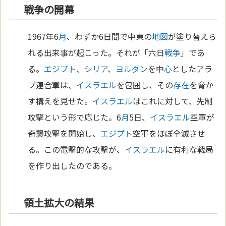
戦争の開幕
1967年6
月
、わずか6日間で中東の
地図
が塗り替えら
れる出来事が起こった。それが「六日
戦争
」であ
る。
エジプト
、
シリア
、
ヨルダン
を中
心
としたアラ
ブ連合軍は、
イスラエル
を包囲し、その
存在
を脅か
す構えを見せた。
イスラエル
はこれに対して、先制
攻撃という形で応じた。6
月
5日、
イスラエル
空軍が
奇襲攻撃を開始し、
エジプト
空軍をほぼ全滅させ
る。この電撃的な攻撃が、
イスラエル
に有利な戦局
を作り出したのである。
領土拡大の結果