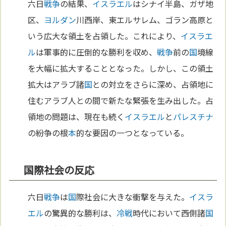
六日
戦争
の結果、
イスラエル
はシナイ半島、ガザ地
区、
ヨルダン
川西岸、東エルサレム、ゴラン高原と
いう広大な領土を占領した。これにより、
イスラエ
ル
は軍事的に圧倒的な勝利を収め、
戦争
前の
国
境線
を大幅に拡大することとなった。しかし、この領土
拡大はアラブ諸
国
との対立をさらに深め、占領地に
住むアラブ人との間で新たな緊張を生み出した。占
領地の問題は、現在も続く
イスラエル
と
パレスチナ
の紛争の根
本
的な要因の一つとなっている。
国際社会の反応
六日
戦争
は
国
際社会に大きな衝撃を与えた。
イスラ
エル
の驚異的な勝利は、
冷戦
時代において西側諸
国