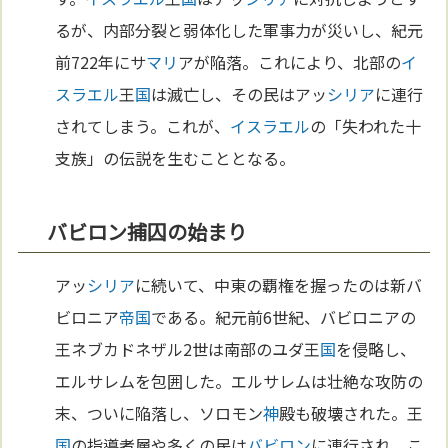
るが、内部分裂と弱体化した軍事力が災いし、紀元
前722年にサ
マリ
アが陥落。これにより、北部の
イ
スラエル
王
国
は滅亡し、その民はアッ
シリア
に連行
されてしまう。これが、
イスラエル
の「失われた十
支族」の伝説を生むこととなる。
バビロン捕囚の始まり
アッ
シリア
に続いて、中東の覇権を握ったのは新バ
ビロニア
帝国
である。紀元前6世紀、バビロニアの
王ネブカドネザル2世は南部のユダ王
国
を侵略し、
エルサレムを包囲した。エルサレムは壮絶な攻防の
末、ついに陥落し、ソロモン
神
殿も破壊された。王
国
の指導者層や多くの民は
バビロン
に連行され、こ