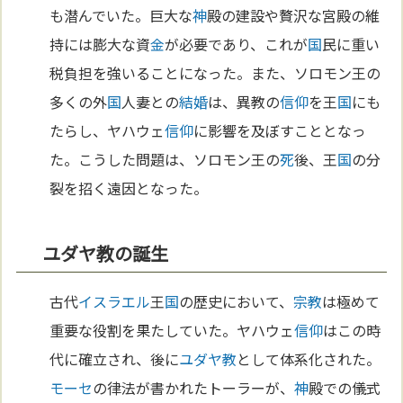
も潜んでいた。巨大な
神
殿の建設や贅沢な宮殿の維
持には膨大な資
金
が必要であり、これが
国
民に重い
税負担を強いることになった。また、ソロモン王の
多くの外
国
人妻との
結婚
は、異教の
信仰
を王
国
にも
たらし、ヤハウェ
信仰
に影響を及ぼすこととなっ
た。こうした問題は、ソロモン王の
死
後、王
国
の分
裂を招く遠因となった。
ユダヤ教の誕生
古代
イスラエル
王
国
の歴史において、
宗教
は極めて
重要な役割を果たしていた。ヤハウェ
信仰
はこの時
代に確立され、後に
ユダヤ教
として体系化された。
モーセ
の律法が書かれたトーラーが、
神
殿での儀式