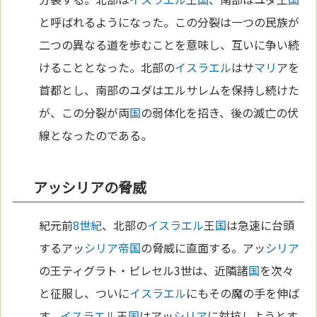
と呼ばれるようになった。この分裂は一つの民族が
二つの異なる道を歩むことを意味し、互いに争い続
けることとなった。北部の
イスラエル
はサ
マリ
アを
首都とし、南部のユダはエルサレムを保持し続けた
が、この分裂が両
国
の弱体化を招き、後の滅亡の伏
線となったのである。
アッシリアの脅威
紀元前
8世紀
、北部の
イスラエル
王
国
は急速に台頭
するアッ
シリア
帝国
の脅威に直面する。アッ
シリア
の王ティグラト・ピレセル3世は、近隣諸
国
を次々
と征服し、ついに
イスラエル
にもその魔の手を伸ば
す。
イスラエル
王
国
はアッ
シリア
に対抗しようとす