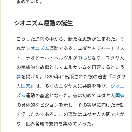
求めていた。
シオニズム運動の誕生
こうした迫害の中から、新たな思想が生まれた。そ
れが
シオニズム
運動である。ユダヤ人ジャーナリス
ト、テオドール・ヘルツルが中
心
となり、ユダヤ人
の民族的な故郷としてエルサレムを再建するという
夢
を掲げた。1896年に出版された彼の著書『ユダヤ
人
国家
』は、多くのユダヤ人に共感を呼び、
シオニ
ズム
運動の基盤となった。彼は初めてユダヤ人
国家
の具体的なビジョンを示し、その実現に向けた行動
を促したのである。この運動はユダヤ人の間で広が
り、世界各地で支持を集めていった。