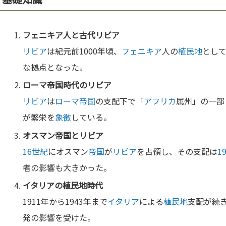
フェニキア
人と古代
リビア
リビア
は紀元前1000年頃、
フェニキア
人の
植民地
とし
な拠点となった。
ローマ
帝国
時代の
リビア
リビア
は
ローマ
帝国
の支配下で「
アフリカ
属州」の一部
が繁栄を
象徴
している。
オスマン
帝国
と
リビア
16世紀
にオスマン
帝国
が
リビア
を占領し、その支配は
1
者の影響も大きかった。
イタリア
の
植民地
時代
1911年から1943年まで
イタリア
による
植民地
支配が続
発の影響を受けた。