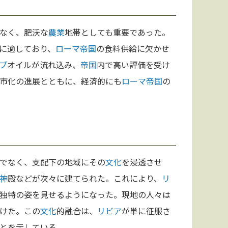
なく、肥沃な
農業
地帯としても重要であった。
に適しており、
ローマ
帝国
の食料供給に欠かせ
ブ
オイルが流れ込み、
帝国
内で高い評価を受け
市化の進展とともに、経済的にも
ローマ
帝国
の
でなく、支配下の地域にその
文化
を浸透させ
神
殿などが次々に建てられた。これにより、
リ
独特の姿を見せるようになった。現地の人々は
けた。この
文化
的融合は、
リビア
が単に征服さ
とを示している。