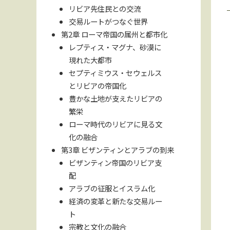
リビア先住民との交流
交易ルートがつなぐ世界
第2章 ローマ帝国の属州と都市化
レプティス・マグナ、砂漠に
現れた大都市
セプティミウス・セウェルス
とリビアの帝国化
豊かな土地が支えたリビアの
繁栄
ローマ時代のリビアに見る文
化の融合
第3章 ビザンティンとアラブの到来
ビザンティン帝国のリビア支
配
アラブの征服とイスラム化
経済の変革と新たな交易ルー
ト
宗教と文化の融合