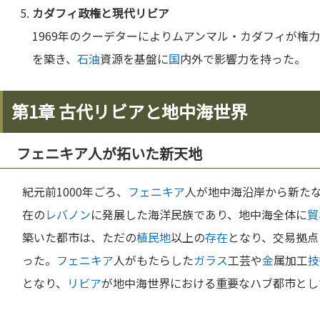
カダフィ政権と現代
リビア
1969年のクーデターによりムアンマル・カダフィが権
を築き、
石油
資源を基盤に
国
内外で影響力を持った。
第1章 古代リビアと地中海世界
フェニキア人が拓いた新天地
紀元前1000年ごろ、
フェニキア
人が地中海沿岸から新た
在の
レバノン
に発展した海洋民族であり、地中海全体に
貿
築いた都市は、ただの
植民地
以上の
存在
となり、交易拠点
った。
フェニキア
人がもたらした
ガラス
工芸や
金
属加工
技
となり、
リビア
が地中海世界における重要なハブ都市とし