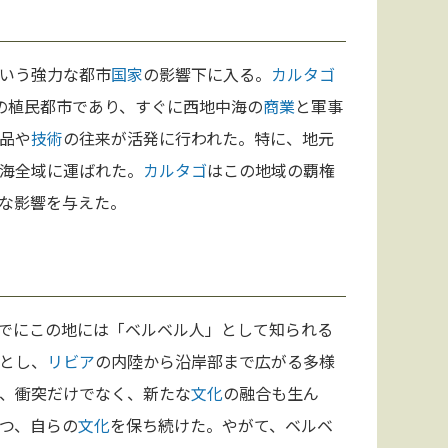
いう強力な都市
国家
の影響下に入る。
カルタゴ
の植民都市であり、すぐに西地中海の
商業
と軍事
品や
技術
の往来が活発に行われた。特に、地元
海全域に運ばれた。
カルタゴ
はこの地域の覇権
な影響を与えた。
でにこの地には「ベルベル人」として知られる
とし、
リビア
の内陸から沿岸部まで広がる多様
、衝突だけでなく、新たな
文化
の融合も生ん
つ、自らの
文化
を保ち続けた。やがて、ベルベ