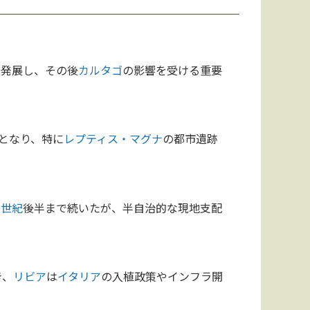
て発展し、その後
カルタゴ
の影響を受ける重要
となり、特に
レプティス・マグナ
の都市遺跡
9世紀
後半まで続いたが、半自治的な現地支配
き、
リビア
は
イタリア
の入植政策やインフラ開