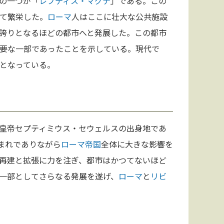
の一つが「
レプティス・マグナ
」である。この
て繁栄した。
ローマ
人はここに壮大な公共施設
誇りとなるほどの都市へと発展した。この都市
要な一部であったことを示している。現代で
となっている。
皇帝セプティミウス・セウェルスの出身地であ
まれでありながら
ローマ
帝国
全体に大きな影響を
再建と拡張に力を注ぎ、都市はかつてないほど
一部としてさらなる発展を遂げ、
ローマ
と
リビ