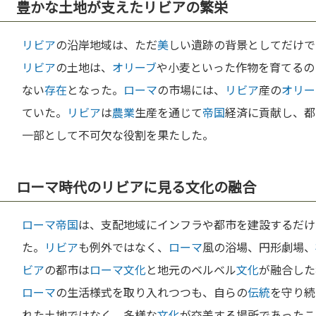
豊かな土地が支えたリビアの繁栄
リビア
の沿岸地域は、ただ
美
しい遺跡の背景としてだけで
リビア
の土地は、
オリーブ
や小麦といった作物を育てるの
ない
存在
となった。
ローマ
の市場には、
リビア
産の
オリー
ていた。
リビア
は
農業
生産を通じて
帝国
経済に貢献し、都
一部として不可欠な役割を果たした。
ローマ時代のリビアに見る文化の融合
ローマ
帝国
は、支配地域にインフラや都市を建設するだけ
た。
リビア
も例外ではなく、
ローマ
風の浴場、円形劇場、
ビア
の都市は
ローマ
文化
と地元のベルベル
文化
が融合した
ローマ
の生活様式を取り入れつつも、自らの
伝統
を守り続
れた土地ではなく、多様な
文化
が交差する場所であったこ