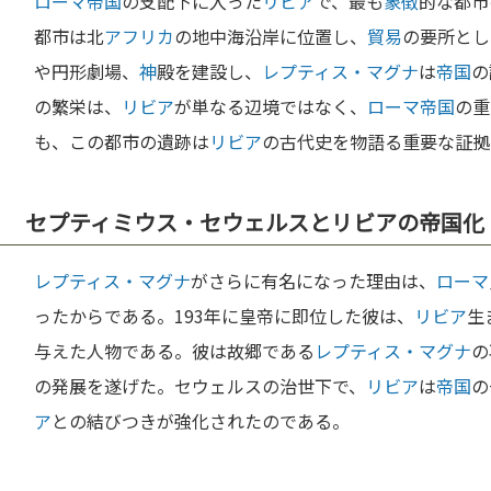
ローマ
帝国
の支配下に入った
リビア
で、最も
象徴
的な都市
都市は北
アフリカ
の地中海沿岸に位置し、
貿易
の要所とし
や円形劇場、
神
殿を建設し、
レプティス・マグナ
は
帝国
の
の繁栄は、
リビア
が単なる辺境ではなく、
ローマ
帝国
の重
も、この都市の遺跡は
リビア
の古代史を物語る重要な証拠
セプティミウス・セウェルスとリビアの帝国化
レプティス・マグナ
がさらに有名になった理由は、
ローマ
ったからである。193年に皇帝に即位した彼は、
リビア
生
与えた人物である。彼は故郷である
レプティス・マグナ
の
の発展を遂げた。セウェルスの治世下で、
リビア
は
帝国
の
ア
との結びつきが強化されたのである。