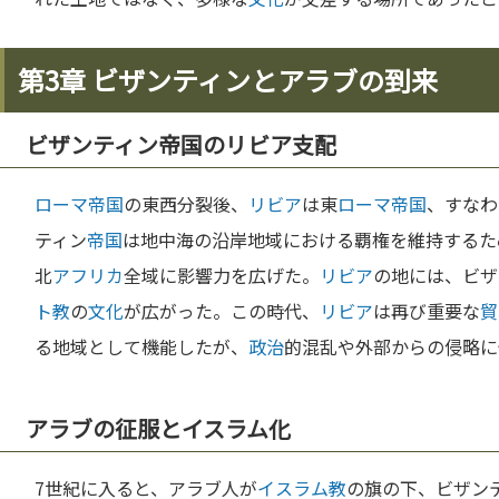
第3章 ビザンティンとアラブの到来
ビザンティン帝国のリビア支配
ローマ
帝国
の東西分裂後、
リビア
は東
ローマ
帝国
、すなわ
ティン
帝国
は地中海の沿岸地域における覇権を維持するた
北
アフリカ
全域に影響力を広げた。
リビア
の地には、ビザ
ト教
の
文化
が広がった。この時代、
リビア
は再び重要な
貿
る地域として機能したが、
政治
的混乱や外部からの侵略に
アラブの征服とイスラム化
7世紀に入ると、アラブ人が
イスラム教
の旗の下、ビザン