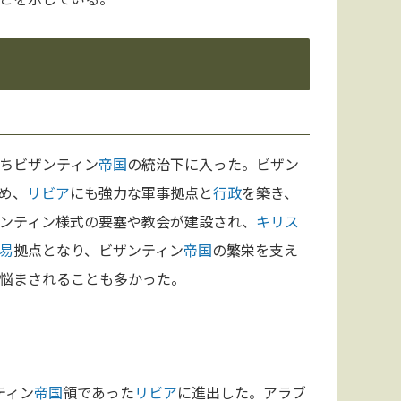
ちビザンティン
帝国
の統治下に入った。ビザン
め、
リビア
にも強力な軍事拠点と
行政
を築き、
ンティン様式の要塞や教会が建設され、
キリス
易
拠点となり、ビザンティン
帝国
の繁栄を支え
悩まされることも多かった。
ティン
帝国
領であった
リビア
に進出した。アラブ