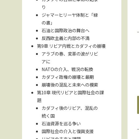
り
ジャマーヒリーヤ体制と「緑
の書」
石油と国際政治の舞台へ
反西欧主義と内部の不満
第9章 リビア内戦とカダフィの崩壊
アラブの春、変革の波がリビ
アに
NATOの介入、戦況の転換
カダフィ政権の崩壊と最期
崩壊後の混乱と未来への模索
第10章 現代リビアと国際社会の課
題
カダフィ後のリビア、混乱の
続く国
石油資源を巡る争い
国際社会の介入と復興支援
リビアの未来と課題