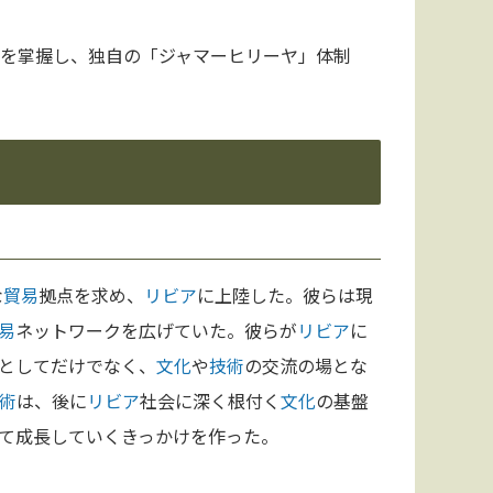
力を掌握し、独自の「ジャマーヒリーヤ」体制
な
貿易
拠点を求め、
リビア
に上陸した。彼らは現
易
ネットワークを広げていた。彼らが
リビア
に
としてだけでなく、
文化
や
技術
の交流の場とな
術
は、後に
リビア
社会に深く根付く
文化
の基盤
て成長していくきっかけを作った。