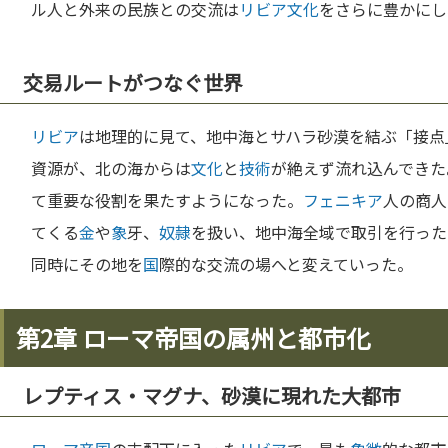
ル人と外来の民族との交流は
リビア
文化
をさらに豊かにし
交易ルートがつなぐ世界
リビア
は地理的に見て、地中海とサハラ砂漠を結ぶ「接点
資源が、北の海からは
文化
と
技術
が絶えず流れ込んできた
て重要な役割を果たすようになった。
フェニキア
人の商人
てくる
金
や
象
牙、
奴隷
を扱い、地中海全域で取引を行った
同時にその地を
国
際的な交流の場へと変えていった。
第2章 ローマ帝国の属州と都市化
レプティス・マグナ、砂漠に現れた大都市