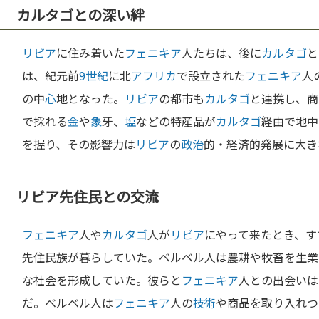
カルタゴとの深い絆
リビア
に住み着いた
フェニキア
人たちは、後に
カルタゴ
と
は、紀元前
9世紀
に北
アフリカ
で設立された
フェニキア
人
の中
心
地となった。
リビア
の都市も
カルタゴ
と連携し、商
で採れる
金
や
象
牙、
塩
などの特産品が
カルタゴ
経由で地中
を握り、その影響力は
リビア
の
政治
的・経済的発展に大き
リビア先住民との交流
フェニキア
人や
カルタゴ
人が
リビア
にやって来たとき、す
先住民族が暮らしていた。ベルベル人は農耕や牧畜を生業
な社会を形成していた。彼らと
フェニキア
人との出会いは
だ。ベルベル人は
フェニキア
人の
技術
や商品を取り入れつ