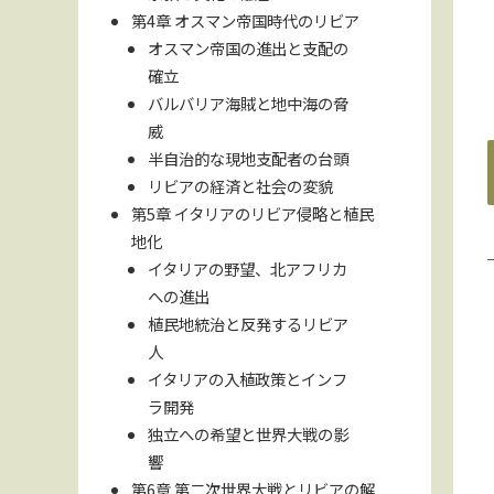
第4章 オスマン帝国時代のリビア
オスマン帝国の進出と支配の
確立
バルバリア海賊と地中海の脅
威
半自治的な現地支配者の台頭
リビアの経済と社会の変貌
第5章 イタリアのリビア侵略と植民
地化
イタリアの野望、北アフリカ
への進出
植民地統治と反発するリビア
人
イタリアの入植政策とインフ
ラ開発
独立への希望と世界大戦の影
響
第6章 第二次世界大戦とリビアの解