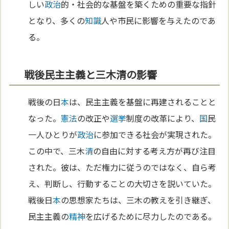
しい
政治
的・社会的な基盤を築くための重要な指針
となり、多くの
知識
人や市民に影響を与えたのであ
る。
戦後民主主義と三木清の影響
戦後の日
本
は、民主主義を基盤に再建されることと
なった。
憲法
の改正や
選挙
制度の改革により、
国
民
一人ひとりが
政治
に参加できる社会が実現された。
この中で、三木
清
の自由に対する考え方が再び注目
された。彼は、ただ権力に従うのではなく、自ら考
え、判断し、行動することの大切さを説いていた。
戦後日
本
の思想家たちは、三木の教えを引き継ぎ、
民主主義の
精神
を広げるために尽力したのである。