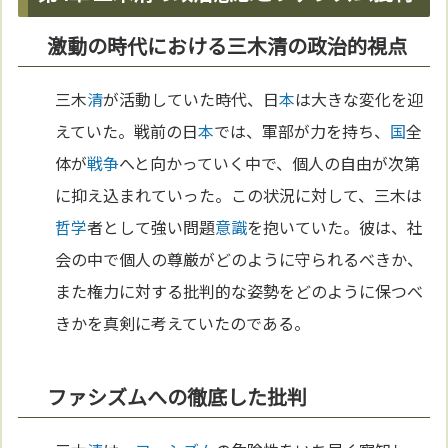
激動の時代における三木清の政治的視点
三木
清
が活動していた時代、日
本
は大きな変化を迎
えていた。戦前の日
本
では、軍部が力を持ち、
国
全
体が
戦争
へと向かっていく中で、個人の自由が次第
に抑え込まれていった。この状況に対して、三木は
哲学
者として強い問題
意識
を抱いていた。彼は、社
会の中で個人の尊厳がどのように守られるべきか、
また権力に対する批判的な姿勢をどのように保つべ
きかを真剣に考えていたのである。
ファシズムへの徹底した批判