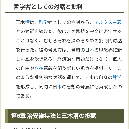
哲学者としての対話と批判
三木
清
は、
哲学
者としての立場から、
マルクス主義
との対話を続けた。彼はこの思想を完全に否定する
ことはなく、むしろそれを深めるための批判的対話
を行った。彼の考え方は、当時の日
本
の思想界に新
しい風を吹き込み、経済的な問題だけでなく、個人
の自由や
存在
意義を問う新しい視点を提供した。こ
のような批判的な対話を通じて、三木は自身の
哲学
を形成し、同時に日
本
の思想の発展にも貢献したの
である。
第6章 治安維持法と三木清の投獄