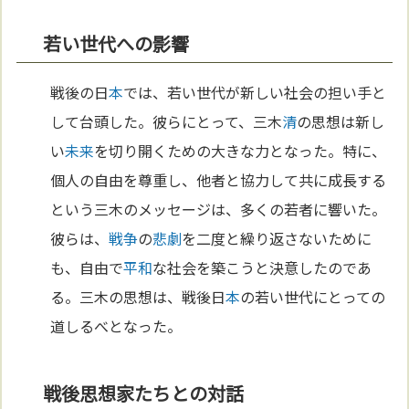
若い世代への影響
戦後の日
本
では、若い世代が新しい社会の担い手と
して台頭した。彼らにとって、三木
清
の思想は新し
い
未来
を切り開くための大きな力となった。特に、
個人の自由を尊重し、他者と協力して共に成長する
という三木のメッセージは、多くの若者に響いた。
彼らは、
戦争
の
悲劇
を二度と繰り返さないために
も、自由で
平和
な社会を築こうと決意したのであ
る。三木の思想は、戦後日
本
の若い世代にとっての
道しるべとなった。
戦後思想家たちとの対話