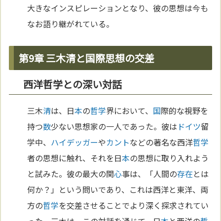
大きなインスピレーションとなり、彼の思想は今も
なお語り継がれている。
第9章 三木清と国際思想の交差
西洋哲学との深い対話
三木
清
は、日
本
の
哲学
界において、
国
際的な視野を
持つ
数
少ない思想家の一人であった。彼は
ドイツ
留
学中、
ハイデッガー
や
カント
などの著名な西洋
哲学
者の思想に触れ、それを日
本
の思想に取り入れよう
と試みた。彼の最大の関
心
事は、「人間の
存在
とは
何か？」という問いであり、これは西洋と東洋、両
方の
哲学
を交差させることでより深く探求されてい