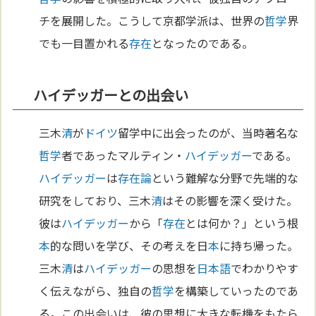
チを展開した。こうして京都学派は、世界の
哲学
界
でも一目置かれる
存在
となったのである。
ハイデッガーとの出会い
三木
清
が
ドイツ
留学中に出会ったのが、当時著名な
哲学
者であったマルティン・
ハイデッガー
である。
ハイデッガー
は
存在論
という難解な分野で先端的な
研究をしており、三木
清
はその影響を深く受けた。
彼は
ハイデッガー
から「
存在
とは何か？」という根
本
的な問いを学び、その考えを日
本
に持ち帰った。
三木
清
は
ハイデッガー
の思想を
日本語
でわかりやす
く伝えながら、独自の
哲学
を構築していったのであ
る。この出会いは、彼の思想に大きな転機をもたら