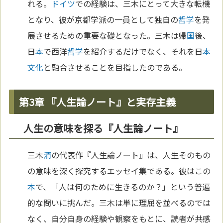
れる。
ドイツ
での経験は、三木にとって大きな転機
となり、彼が京都学派の一員として独自の
哲学
を発
展させるための重要な礎となった。三木は帰
国
後、
日
本
で西洋
哲学
を紹介するだけでなく、それを日
本
文化
と融合させることを目指したのである。
第3章 『人生論ノート』と実存主義
人生の意味を探る『人生論ノート』
三木
清
の代表作『人生論ノート』は、人生そのもの
の意味を深く探究するエッセイ集である。彼はこの
本
で、「人は何のために生きるのか？」という普遍
的な問いに挑んだ。三木は単に理屈を並べるのでは
なく、自分自身の経験や観察をもとに、読者が共感