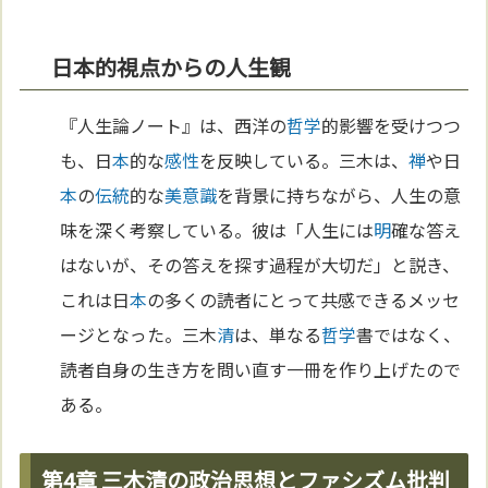
日本的視点からの人生観
『人生論ノート』は、西洋の
哲学
的影響を受けつつ
も、日
本
的な
感性
を反映している。三木は、
禅
や日
本
の
伝統
的な
美
意識
を背景に持ちながら、人生の意
味を深く考察している。彼は「人生には
明
確な答え
はないが、その答えを探す過程が大切だ」と説き、
これは日
本
の多くの読者にとって共感できるメッセ
ージとなった。三木
清
は、単なる
哲学
書ではなく、
読者自身の生き方を問い直す一冊を作り上げたので
ある。
第4章 三木清の政治思想とファシズム批判