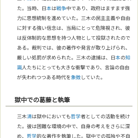
た。当時、日
本
は
戦争
中であり、政府はますます強
力に思想統制を進めていた。三木の民主主義や自由
に対する強い信念は、当局にとって危険視され、彼
は反体制的な思想を持つ人物として投獄されたので
ある。裁判では、彼の著作や発言が取り上げられ、
厳しい処罰が求められた。三木の逮捕は、日
本
の
知
識
人たちにとっても大きな衝撃であり、言論の自由
が失われつつある時代を
象徴
していた。
獄中での葛藤と執筆
三木
清
は獄中においても
哲学
者としての活動を続け
た。彼は困難な環境の中で、自身の考えをさらに深
め、
哲学
的な著作を執筆した。獄中での孤独や不自