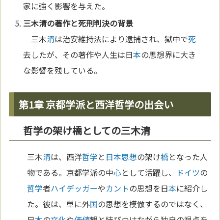
家に強く影響を与えた。
三木
清
の著作と
死刑
判決の背景
三木
清
は治安維持法により逮捕され、獄中で
死
去したが、その著作や人生は日
本
の思想界に大き
な影響を残している。
第1章 京都学派と西洋哲学の出会い
哲学の架け橋としての三木清
三木
清
は、西洋
哲学
と
日本思想
の架け
橋
となった人
物である。京都学派の中
心
として活躍し、
ドイツ
の
哲学
者
ハイデッガー
や
カント
の思想を日
本
に紹介し
た。彼は、単に外
国
の思想を模倣するのではなく、
日
本
の
文化
や
価値
観と結びつけながら独自の視点を