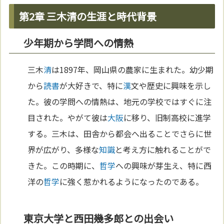
第2章 三木清の生涯と時代背景
少年期から学問への情熱
三木
清
は1897年、岡山県の農家に生まれた。幼少期
から
読書
が大好きで、特に
漢
文や歴史に興味を示し
た。彼の学問への情熱は、地元の学校ではすぐに注
目された。やがて彼は
大阪
に移り、旧制高校に進学
する。三木は、田舎から都会へ出ることでさらに世
界が広がり、多様な
知識
と考え方に触れることがで
きた。この時期に、
哲学
への興味が芽生え、特に西
洋の
哲学
に強く惹かれるようになったのである。
東京大学と西田幾多郎との出会い