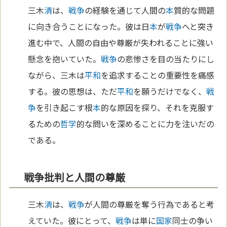
三木
清
は、
戦争
の経験を通じて人間の
本
質的な問題
に向き合うことになった。彼は日
本
が
戦争
へと突き
進む中で、人間の自由や尊厳が失われることに強い
懸念を抱いていた。
戦争
の悲惨さを目の当たりにし
ながら、三木は
平和
を追求することの重要性を痛感
する。彼の思想は、ただ
平和
を願うだけでなく、
戦
争
を引き起こす根
本
的な原因を探り、それを克服す
るための
哲学
的な問いを深めることに力を注いだの
である。
戦争批判と人間の尊厳
三木
清
は、
戦争
が人間の尊厳を奪う行為であると考
えていた。彼にとって、
戦争
は単に
国家
同士の争い