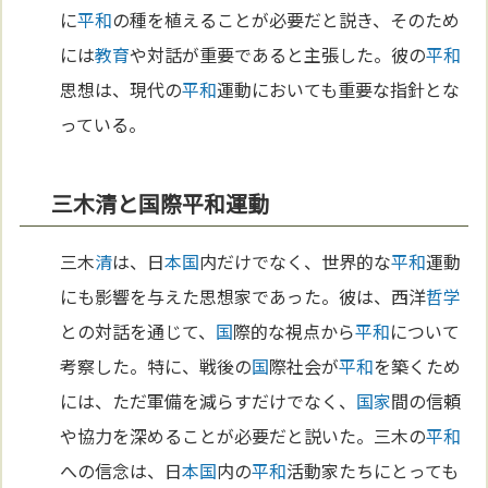
に
平和
の種を植えることが必要だと説き、そのため
には
教育
や対話が重要であると主張した。彼の
平和
思想は、現代の
平和
運動においても重要な指針とな
っている。
三木清と国際平和運動
三木
清
は、日
本
国
内だけでなく、世界的な
平和
運動
にも影響を与えた思想家であった。彼は、西洋
哲学
との対話を通じて、
国
際的な視点から
平和
について
考察した。特に、戦後の
国
際社会が
平和
を築くため
には、ただ軍備を減らすだけでなく、
国家
間の信頼
や協力を深めることが必要だと説いた。三木の
平和
への信念は、日
本
国
内の
平和
活動家たちにとっても