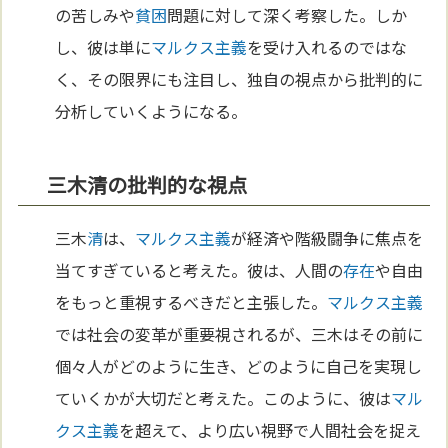
の苦しみや
貧困
問題に対して深く考察した。しか
し、彼は単に
マルクス主義
を受け入れるのではな
く、その限界にも注目し、独自の視点から批判的に
分析していくようになる。
三木清の批判的な視点
三木
清
は、
マルクス主義
が経済や階級闘争に焦点を
当てすぎていると考えた。彼は、人間の
存在
や自由
をもっと重視するべきだと主張した。
マルクス主義
では社会の変革が重要視されるが、三木はその前に
個々人がどのように生き、どのように自己を実現し
ていくかが大切だと考えた。このように、彼は
マル
クス主義
を超えて、より広い視野で人間社会を捉え