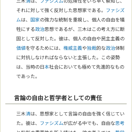
三木
清
は、
ファシズム
の危険性をいち早く察知し、
それに対して強く反対した思想家である。
ファシズ
ム
は、
国家
の強力な統制を重視し、個人の自由を犠
牲にする
政治
思想であるが、三木はこの考え方に断
固として反対した。彼は、個人の自由や民主主義の
価値
を守るためには、
権威主義
や
独裁
的な
政治
体制
に対抗しなければならないと主張した。この姿勢
は、当時の日
本
社会においても極めて先進的なもの
であった。
言論の自由と哲学者としての責任
三木
清
は、思想家として言論の自由を強く信じてい
た。彼は、
ファシズム
が広がる中でも、自由な
思考