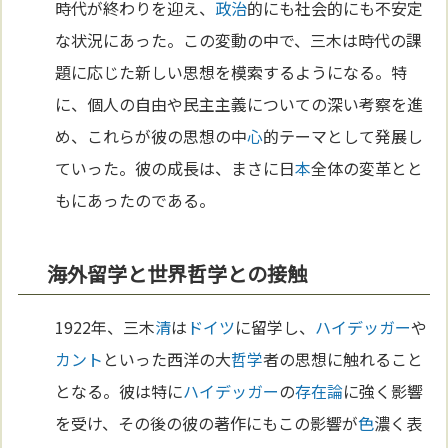
時代が終わりを迎え、
政治
的にも社会的にも不安定
な状況にあった。この変動の中で、三木は時代の課
題に応じた新しい思想を模索するようになる。特
に、個人の自由や民主主義についての深い考察を進
め、これらが彼の思想の中
心
的テーマとして発展し
ていった。彼の成長は、まさに日
本
全体の変革とと
もにあったのである。
海外留学と世界哲学との接触
1922年、三木
清
は
ドイツ
に留学し、
ハイデッガー
や
カント
といった西洋の大
哲学
者の思想に触れること
となる。彼は特に
ハイデッガー
の
存在論
に強く影響
を受け、その後の彼の著作にもこの影響が
色
濃く表