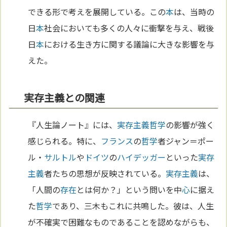
できる形で考えを展開している。この
本
は、当時の
日
本
社会においても多くの人々に衝撃を与え、戦後
日
本
における生き方に関する議論に大きな影響を与
えた。
実存主義との関連
『人生論ノート』には、
実存主義
哲学
の影響が強く
感じられる。特に、
フランス
の
哲学
者ジャン＝ポー
ル・
サルトル
や
ドイツ
の
ハイデッガー
といった
実存
主義
者たちの思想が反映されている。
実存主義
は、
「人間の
存在
とは何か？」という問いを中
心
に据え
た
哲学
であり、三木もこれに共鳴した。彼は、人生
が不確実で困難なものであることを認めながらも、