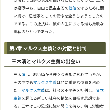
は投獄中も、自由と民主主義の
価値
を守るために闘
い続け、思想家としての使命を全うしようとしたの
である。この抵抗は、彼の人生における最も勇敢な
挑戦のひとつであった。
第5章 マルクス主義との対話と批判
三木清とマルクス主義の出会い
三木
清
は、若い頃から様々な思想に触れていたが、
その中でも
マルクス主義
は特に重要な位置を占め
た。
マルクス主義
は、社会の不平等を批判し、
資本
主義
を超える新しい社会の構築を目指す思想であ
る。三木はこの思想に強い関
心
を持ち、特に労働者