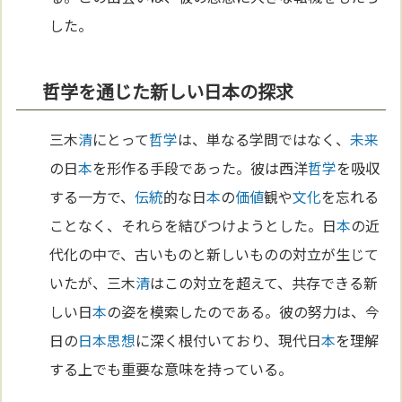
した。
哲学を通じた新しい日本の探求
三木
清
にとって
哲学
は、単なる学問ではなく、
未来
の日
本
を形作る手段であった。彼は西洋
哲学
を吸収
する一方で、
伝統
的な日
本
の
価値
観や
文化
を忘れる
ことなく、それらを結びつけようとした。日
本
の近
代化の中で、古いものと新しいものの対立が生じて
いたが、三木
清
はこの対立を超えて、共存できる新
しい日
本
の姿を模索したのである。彼の努力は、今
日の
日本思想
に深く根付いており、現代日
本
を理解
する上でも重要な意味を持っている。