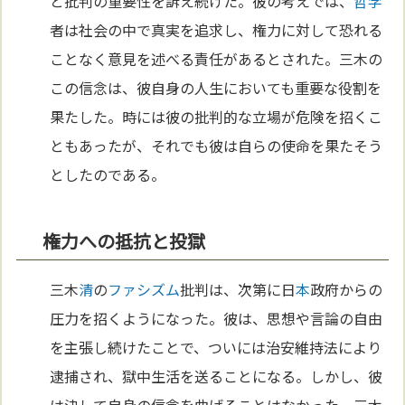
と批判の重要性を訴え続けた。彼の考えでは、
哲学
者は社会の中で真実を追求し、権力に対して恐れる
ことなく意見を述べる責任があるとされた。三木の
この信念は、彼自身の人生においても重要な役割を
果たした。時には彼の批判的な立場が危険を招くこ
ともあったが、それでも彼は自らの使命を果たそう
としたのである。
権力への抵抗と投獄
三木
清
の
ファシズム
批判は、次第に日
本
政府からの
圧力を招くようになった。彼は、思想や言論の自由
を主張し続けたことで、ついには治安維持法により
逮捕され、獄中生活を送ることになる。しかし、彼
は決して自身の信念を曲げることはなかった。三木