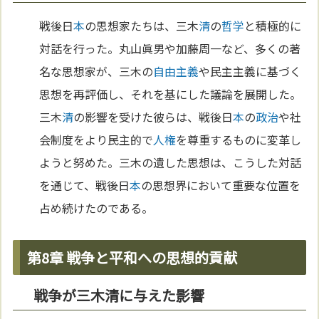
戦後日
本
の思想家たちは、三木
清
の
哲学
と積極的に
対話を行った。丸山眞男や加藤周一など、多くの著
名な思想家が、三木の
自由主義
や民主主義に基づく
思想を再評価し、それを基にした議論を展開した。
三木
清
の影響を受けた彼らは、戦後日
本
の
政治
や社
会制度をより民主的で
人権
を尊重するものに変革し
ようと努めた。三木の遺した思想は、こうした対話
を通じて、戦後日
本
の思想界において重要な位置を
占め続けたのである。
第8章 戦争と平和への思想的貢献
戦争が三木清に与えた影響