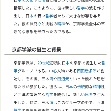
構築した。このように、彼は新しい
哲学
の波を作り
出し、日
本
の若い
哲学
者たちに大きな影響を与え
た。彼の探究
心
と挑戦の
精神
が、京都学派全体の革
新的な思想を形作ったのである。
京都学派の誕生と背景
京都学派は、
20世紀
初頭に日
本
の京都で誕生した
哲
学
グループである。中
心
人物である
西田幾多郎
が創
始し、その後、三木
清
や
田辺元
といった優れた思想
家たちが参加した。彼らは、日
本
の
伝統
的な
精神
性
と西洋の論理的な
哲学
を統合し、新しい
思考
を生み
出した。特に、三木
清
はこのグループの中で、西洋
哲学
の影響を積極的に取り入れ、彼独自のアプロー