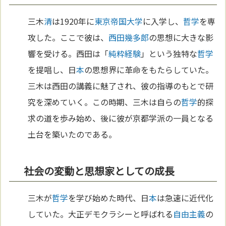
三木
清
は1920年に
東京
帝国大学
に入学し、
哲学
を専
攻した。ここで彼は、
西田幾多郎
の思想に大きな影
響を受ける。西田は「
純粋経験
」という独特な
哲学
を提唱し、日
本
の思想界に革命をもたらしていた。
三木は西田の講義に魅了され、彼の指導のもとで研
究を深めていく。この時期、三木は自らの
哲学
的探
求の道を歩み始め、後に彼が京都学派の一員となる
土台を築いたのである。
社会の変動と思想家としての成長
三木が
哲学
を学び始めた時代、日
本
は急速に近代化
していた。大正デモクラシーと呼ばれる
自由主義
の