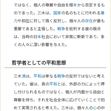
ではなく、個人の尊厳や自由を根
本
から否定するも
のであった。三木は、
国家
の名のもとに行われる
暴
力
や抑圧に対して強く反対し、個々人の
存在
が最も
重要であると主張した。
戦争
を批判する彼の視点
は、当時の日
本
社会において非常に斬新であり、多
くの人々に深い影響を与えた。
哲学者としての平和思想
三木
清
は、
平和
は単なる
戦争
の反対ではないと考え
ていた。彼は、真の
平和
とは、外部の力によって押
し付けられるものではなく、個人が内面から自由と
尊厳を持ち、それを社会全体に広げていくことで初
めて実現されると考えた。三木は、個々人の
心
の中