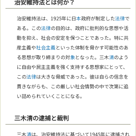
治安維持法とは何か？
治安維持法は、1925年に日
本
政府が制定した
法律
で
ある。この
法律
の目的は、政府に批判的な思想や活
動を抑え、社会の安定を保つことであった。特に共
産主義や
社会主義
といった体制を脅かす可能性のあ
る思想が取り締まりの対
象
となった。三木
清
のよう
に自由や民主主義を強く支持する思想家にとって、
この
法律
は大きな脅威であった。彼は自らの信念を
貫きながらも、この厳しい社会情勢の中で次第に追
い詰められていくことになる。
三木清の逮捕と裁判
三木
清
は、治安維持法に基づいて1945年に逮捕され