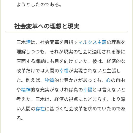
ようとしたのである。
社会変革への理想と現実
三木
清
は、社会変革を目指す
マルクス主義
の理想を
理解しつつも、それが現実の社会に適用される際に
直面する課題にも目を向けていた。彼は、経済的な
改革だけでは人間の
幸福
が実現されないと主張し
た。例えば、
物質
的な豊かさがあっても、
心
の自由
や
精神
的な充実がなければ真の
幸福
とは言えないと
考えた。三木は、経済の視点にとどまらず、より深
い人間の
存在
に基づく社会改革を求めていたのであ
る。