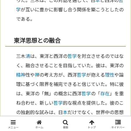
った。三木は、この対話を通じて、日
本
と西洋の
哲
学
が互いに豊かに影響し合う関係を築こうとしたの
である。
東洋思想との融合
三木
清
は、東洋と西洋の
哲学
を対立させるのではな
く、融合させることを目指していた。彼は、東洋の
精神
性や
禅
の考え方が、西洋
哲学
が抱える
理性
や論
理に基づく限界を補完できると信じていた。特に彼
は、東洋の「無」の概念に西洋
哲学
の「
存在
」を重
ね合わせ、新しい
哲学
的な視点を提供した。彼のこ
の独創的な試みは、日
本
だけでなく、世界中の思想
家たちにとっても注目の的となり、
国
際的な
哲学
交
メニュー
ホーム
検索
トップ
サイドバー
流の礎となったのである。