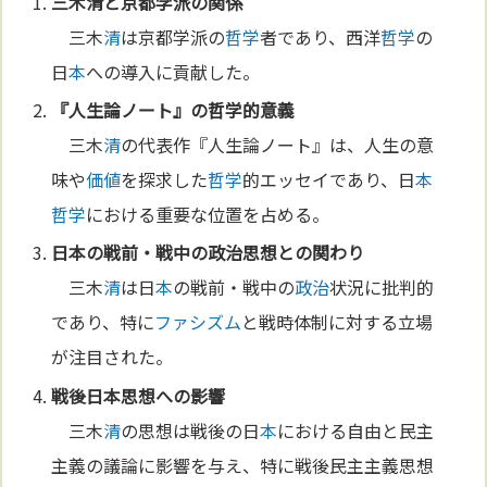
三木
清
と京都学派の関係
三木
清
は京都学派の
哲学
者であり、西洋
哲学
の
日
本
への導入に貢献した。
『人生論ノート』の
哲学
的意義
三木
清
の代表作『人生論ノート』は、人生の意
味や
価値
を探求した
哲学
的エッセイであり、日
本
哲学
における重要な位置を占める。
日
本
の戦前・戦中の
政治
思想との関わり
三木
清
は日
本
の戦前・戦中の
政治
状況に批判的
であり、特に
ファシズム
と戦時体制に対する立場
が注目された。
戦後
日本思想
への影響
三木
清
の思想は戦後の日
本
における自由と民主
主義の議論に影響を与え、特に戦後民主主義思想