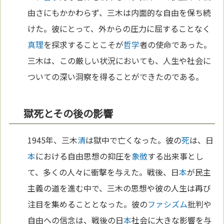
由さにもかかわらず、三木は内面的な自由を保ち続
けた。彼にとって、外からの圧力に屈することなく
真理
を探求することこそが
哲学
者の使命であった。
三木は、この厳しい状況においても、人生や社会に
ついての深い洞察を得ることができたのである。
獄死とその後の影響
1945年、三木
清
は獄中で亡くなった。彼の
死
は、日
本
における自由思想の抑圧を
象徴
する出来事とし
て、多くの人々に衝撃を与えた。戦後、日
本
が民主
主義の道を進む中で、三木の思想や彼の人生は再び
注目を集めることとなった。彼の
ファシズム
批判や
自由への信念は、戦後の日
本
社会に大きな影響を与