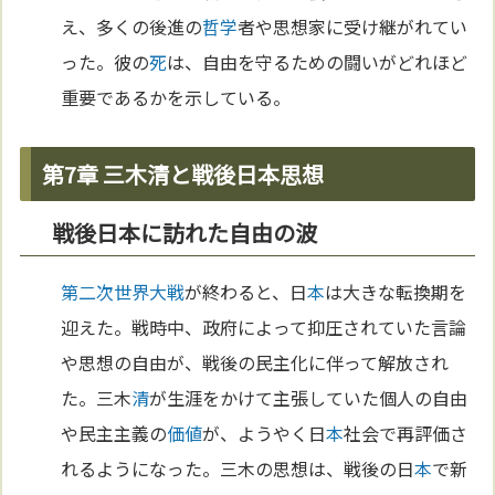
え、多くの後進の
哲学
者や思想家に受け継がれてい
った。彼の
死
は、自由を守るための闘いがどれほど
重要であるかを示している。
第7章 三木清と戦後日本思想
戦後日本に訪れた自由の波
第二次世界大戦
が終わると、日
本
は大きな転換期を
迎えた。戦時中、政府によって抑圧されていた言論
や思想の自由が、戦後の民主化に伴って解放され
た。三木
清
が生涯をかけて主張していた個人の自由
や民主主義の
価値
が、ようやく日
本
社会で再評価さ
れるようになった。三木の思想は、戦後の日
本
で新