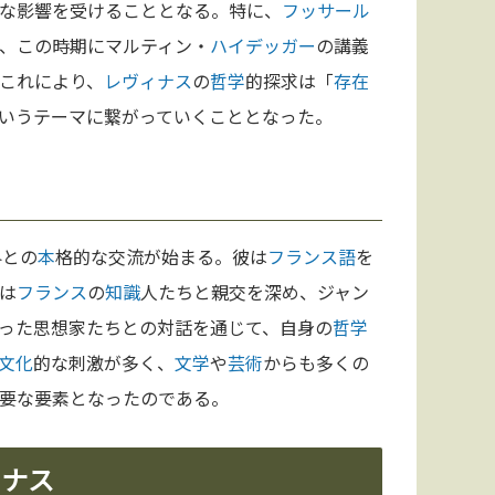
な影響を受けることとなる。特に、
フッサール
、この時期にマルティン・
ハイデッガー
の講義
これにより、
レヴィナス
の
哲学
的探求は「
存在
いうテーマに繋がっていくこととなった。
界との
本
格的な交流が始まる。彼は
フランス語
を
は
フランス
の
知識
人たちと親交を深め、ジャン
った思想家たちとの対話を通じて、自身の
哲学
文化
的な刺激が多く、
文学
や
芸術
からも多くの
要な要素となったのである。
ィナス