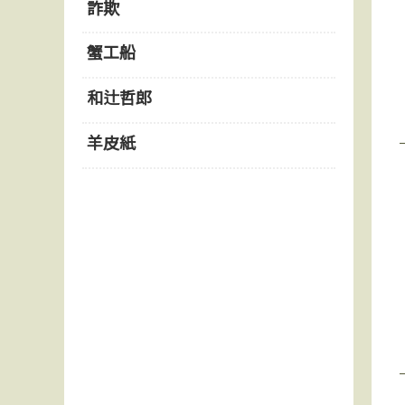
詐欺
蟹工船
和辻哲郎
羊皮紙