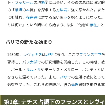
ト・
フッサール
の現
象
学に出会い、その後の思想に決定的
の「
意識
の
本
質」を探求する
方法論
に強く惹かれた。また
にも触れ、
存在論
に対する深い関
心
を抱くようになった。
とは何か」という問いから始まり、後に「他者の
存在
」と
パリでの新たな始まり
1930年、
レヴィナス
は
パリ
に移り、ここで
フランス
哲学
習得し、
パリ
大学
での研究活動を開始した。この時期、彼
＝ポール・
サルトル
やモーリス・メルロー＝ポンティとい
をさらに深めていった。また、
パリ
での生活は彼にとって
影響を受けた。これらの経験が、彼の
倫理
思想を形作る重
第2章: ナチス占領下のフランスとレヴ