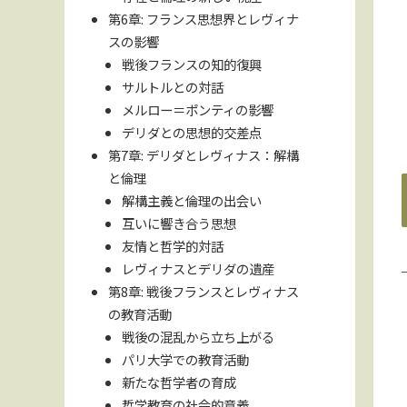
第6章: フランス思想界とレヴィナ
スの影響
戦後フランスの知的復興
サルトルとの対話
メルロー＝ポンティの影響
デリダとの思想的交差点
第7章: デリダとレヴィナス：解構
と倫理
解構主義と倫理の出会い
互いに響き合う思想
友情と哲学的対話
レヴィナスとデリダの遺産
第8章: 戦後フランスとレヴィナス
の教育活動
戦後の混乱から立ち上がる
パリ大学での教育活動
新たな哲学者の育成
哲学教育の社会的意義