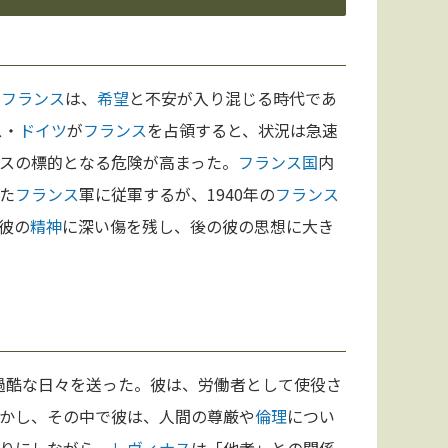
の
フランス
は、
希望
と不安が入り混じる時代であ
ス・
ドイツ
が
フランス
を占領すると、状況は急速
スの標的となる危険が高まった。
フランス
国
内
た
フランス
軍に従軍するが、1940年の
フランス
彼の
精神
に深い傷を残し、後の彼の思想に大き
過酷な日々を送った。彼は、労働者として使役さ
かし、その中で彼は、人間の尊厳や
倫理
につい