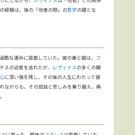
りにしながら、
レヴィナス
は「他者」との関係
の経験は、後の「他者の顔」の
哲学
の礎とな
過酷な運命に直面していた。彼の妻と娘は、
フ
チスの迫害を逃れたが、
レヴィナス
の多くの親
心
に深い傷を残し、その後の人生にわたって彼
れながらも、その孤独と悲しみを乗り越え、再
。
ンス
に戻った。戦後の
フランス
は荒廃していた