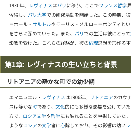
1930年、
レヴィナス
は
パリ
に移り、ここで
フランス
哲学
習得し、
パリ
大学
での研究活動を開始した。この時期、彼
＝ポール・
サルトル
やモーリス・メルロー＝ポンティとい
をさらに深めていった。また、
パリ
での生活は彼にとって
影響を受けた。これらの経験が、彼の
倫理
思想を形作る重
第1章: レヴィナスの生い立ちと背景
リトアニアの静かな町での幼少期
エマニュエル・
レヴィナス
は1906年、
リトアニア
のカウ
スは静かな
町
であり、
文化
的にも多様な影響を受けていた
方で、
ロシア
文学
や
哲学
にも触れることを重視していた。
ような
ロシア
の
文学
者に
心
酔しており、その影響は幼い
レ