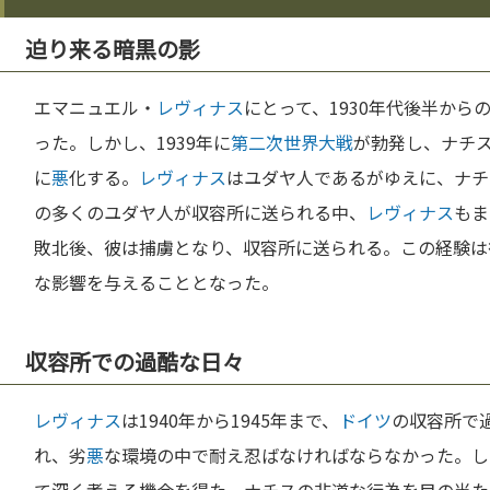
迫り来る暗黒の影
エマニュエル・
レヴィナス
にとって、1930年代後半から
った。しかし、1939年に
第二次世界大戦
が勃発し、ナチ
に
悪
化する。
レヴィナス
はユダヤ人であるがゆえに、ナチ
の多くのユダヤ人が収容所に送られる中、
レヴィナス
もま
敗北後、彼は捕虜となり、収容所に送られる。この経験は
な影響を与えることとなった。
収容所での過酷な日々
レヴィナス
は1940年から1945年まで、
ドイツ
の収容所で
れ、劣
悪
な環境の中で耐え忍ばなければならなかった。し