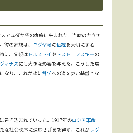
ナスでユダヤ系の家庭に生まれた。当時のカウナ
。彼の家族は、
ユダヤ教
の
伝統
を大切にする一
特に、父親は
トルストイ
や
ドストエフスキー
の
ヴィナス
にも大きな影響を与えた。こうした環
になり、これが後に
哲学
への道を歩む基盤とな
に巻き込まれていった。1917年の
ロシア革命
たな社会秩序に適応せざるを得ず、これが
レヴ