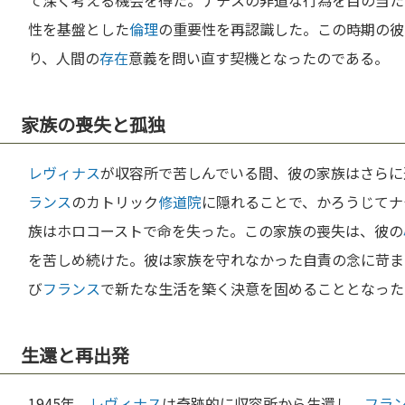
て深く考える機会を得た。ナチスの非道な行為を目の当た
性を基盤とした
倫理
の重要性を再認識した。この時期の彼
り、人間の
存在
意義を問い直す契機となったのである。
家族の喪失と孤独
レヴィナス
が収容所で苦しんでいる間、彼の家族はさらに
ランス
のカトリック
修道院
に隠れることで、かろうじてナ
族はホロコーストで命を失った。この家族の喪失は、彼の
を苦しめ続けた。彼は家族を守れなかった自責の念に苛ま
び
フランス
で新たな生活を築く決意を固めることとなった
生還と再出発
1945年、
レヴィナス
は奇跡的に収容所から生還し、
フラ