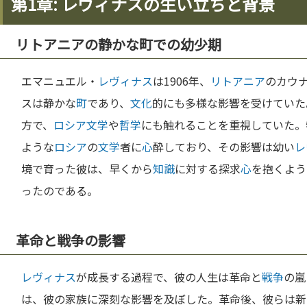
第1章: レヴィナスの生い立ちと背景
リトアニアの静かな町での幼少期
エマニュエル・
レヴィナス
は1906年、
リトアニア
のカウ
スは静かな
町
であり、
文化
的にも多様な影響を受けていた
方で、
ロシア
文学
や
哲学
にも触れることを重視していた。
ような
ロシア
の
文学
者に
心
酔しており、その影響は幼い
レ
境で育った彼は、早くから
知識
に対する探求
心
を抱くよう
ったのである。
革命と戦争の影響
レヴィナス
が成長する過程で、彼の人生は革命と
戦争
の嵐
は、彼の家族に深刻な影響を及ぼした。革命後、彼らは新