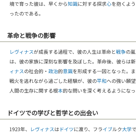
境で育った彼は、早くから
知識
に対する探求
心
を抱くよう
ったのである。
革命と戦争の影響
レヴィナス
が成長する過程で、彼の人生は革命と
戦争
の嵐
は、彼の家族に深刻な影響を及ぼした。革命後、彼らは新
ィナス
の社会的・
政治
的
意識
を形成する一因となった。ま
戦火を逃れながら過ごした経験が、彼の
平和
への強い願望
人間の生存に関する根
本
的な問いを深く考えるようになっ
ドイツでの学びと哲学との出会い
1923年、
レヴィナス
は
ドイツ
に渡り、フラ
イブ
ルク
大学