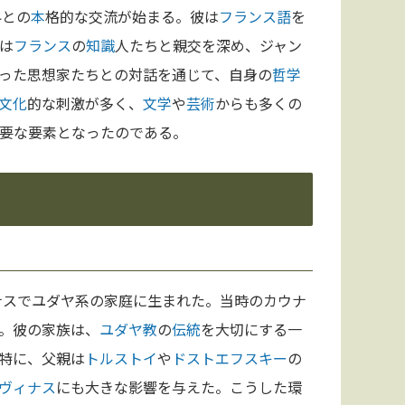
界との
本
格的な交流が始まる。彼は
フランス語
を
は
フランス
の
知識
人たちと親交を深め、ジャン
った思想家たちとの対話を通じて、自身の
哲学
文化
的な刺激が多く、
文学
や
芸術
からも多くの
要な要素となったのである。
ナスでユダヤ系の家庭に生まれた。当時のカウナ
。彼の家族は、
ユダヤ教
の
伝統
を大切にする一
特に、父親は
トルストイ
や
ドストエフスキー
の
ヴィナス
にも大きな影響を与えた。こうした環