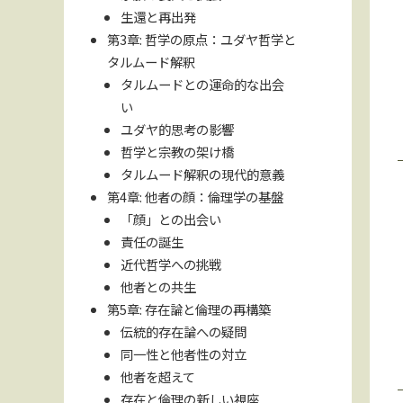
生還と再出発
第3章: 哲学の原点：ユダヤ哲学と
タルムード解釈
タルムードとの運命的な出会
い
ユダヤ的思考の影響
哲学と宗教の架け橋
タルムード解釈の現代的意義
第4章: 他者の顔：倫理学の基盤
「顔」との出会い
責任の誕生
近代哲学への挑戦
他者との共生
第5章: 存在論と倫理の再構築
伝統的存在論への疑問
同一性と他者性の対立
他者を超えて
存在と倫理の新しい視座