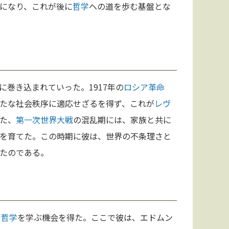
になり、これが後に
哲学
への道を歩む基盤とな
に巻き込まれていった。1917年の
ロシア革命
たな社会秩序に適応せざるを得ず、これが
レヴ
た、
第一次世界大戦
の混乱期には、家族と共に
を育てた。この時期に彼は、世界の不条理さと
たのである。
で
哲学
を学ぶ機会を得た。ここで彼は、エドムン