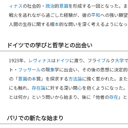
ィナス
の社会的・
政治
的
意識
を形成する一因となった。ま
戦火を逃れながら過ごした経験が、彼の
平和
への強い願望
人間の生存に関する根
本
的な問いを深く考えるようになっ
ドイツでの学びと哲学との出会い
1923年、
レヴィナス
は
ドイツ
に渡り、フラ
イブ
ルク
大学
ト・
フッサール
の現
象
学に出会い、その後の思想に決定的
の「
意識
の
本
質」を探求する
方法論
に強く惹かれた。また
にも触れ、
存在論
に対する深い関
心
を抱くようになった。
とは何か」という問いから始まり、後に「他者の
存在
」と
パリでの新たな始まり