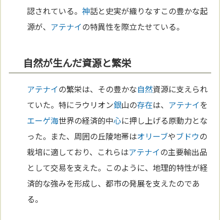
認されている。
神
話と史実が織りなすこの豊かな起
源が、
アテナイ
の特異性を際立たせている。
自然が生んだ資源と繁栄
アテナイ
の繁栄は、その豊かな
自然
資源に支えられ
ていた。特にラウリオン
銀
山の
存在
は、
アテナイ
を
エーゲ海
世界の経済的中
心
に押し上げる原動力とな
った。また、周囲の丘陵地帯は
オリーブ
や
ブドウ
の
栽培に適しており、これらは
アテナイ
の主要輸出品
として交易を支えた。このように、地理的特性が経
済的な強みを形成し、都市の発展を支えたのであ
る。