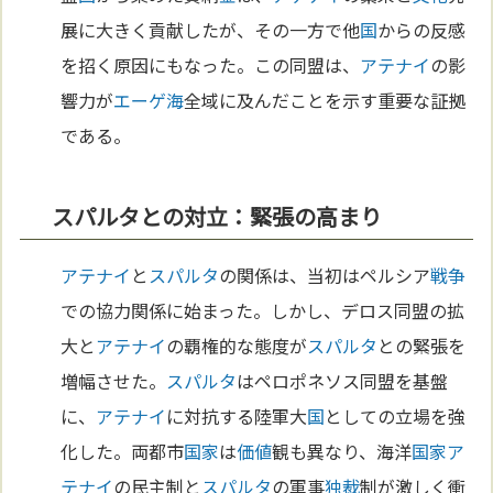
展に大きく貢献したが、その一方で他
国
からの反感
を招く原因にもなった。この同盟は、
アテナイ
の影
響力が
エーゲ海
全域に及んだことを示す重要な証拠
である。
スパルタとの対立：緊張の高まり
アテナイ
と
スパルタ
の関係は、当初はペルシア
戦争
での協力関係に始まった。しかし、デロス同盟の拡
大と
アテナイ
の覇権的な態度が
スパルタ
との緊張を
増幅させた。
スパルタ
はペロポネソス同盟を基盤
に、
アテナイ
に対抗する陸軍大
国
としての立場を強
化した。両都市
国家
は
価値
観も異なり、海洋
国家
ア
テナイ
の民主制と
スパルタ
の軍事
独裁
制が激しく衝