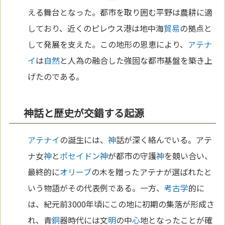
える舞台となった。都市を取り囲む平野は農耕に適
しており、近くのピレウス港は地中海
貿易
の拠点と
して発展を支えた。この地形の恩恵により、
アテナ
イ
は
自然
と人為の融合した強固な都市基盤を築き上
げたのである。
神話と歴史が交錯する起源
アテナイ
の誕生には、
神
話が深く絡んでいる。アテ
ナ女
神
と
ポセイドン
神
が都市の守護
神
を競い合い、
最終的に
オリーブ
の木を贈ったアテナが選ばれたと
いう物語がその代表例である。一方、
考古学
的に
は、紀元前3000年頃にこの地に初期の集落が形成さ
れ、青
銅
器時代には文
明
の中
心
地となったことが確