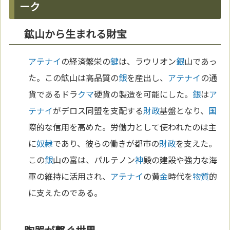
ーク
鉱山から生まれる財宝
アテナイ
の経済繁栄の
鍵
は、ラウリオン
銀
山であっ
た。この鉱山は高品質の
銀
を産出し、
アテナイ
の通
貨であるドラ
クマ
硬貨の製造を可能にした。
銀
は
ア
テナイ
がデロス同盟を支配する
財政
基盤となり、
国
際的な信用を高めた。労働力として使われたのは主
に
奴隷
であり、彼らの働きが都市の
財政
を支えた。
この
銀
山の富は、パルテノン
神
殿の建設や強力な海
軍の維持に活用され、
アテナイ
の黄
金
時代を
物質
的
に支えたのである。