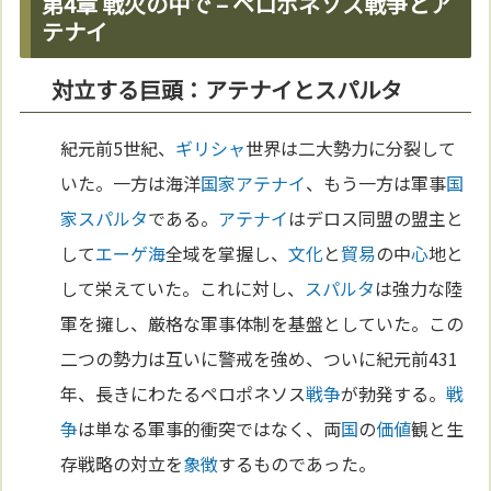
第4章 戦火の中で – ペロポネソス戦争とア
テナイ
対立する巨頭：アテナイとスパルタ
紀元前5世紀、
ギリシャ
世界は二大勢力に分裂して
いた。一方は海洋
国家
アテナイ
、もう一方は軍事
国
家
スパルタ
である。
アテナイ
はデロス同盟の盟主と
して
エーゲ海
全域を掌握し、
文化
と
貿易
の中
心
地と
して栄えていた。これに対し、
スパルタ
は強力な陸
軍を擁し、厳格な軍事体制を基盤としていた。この
二つの勢力は互いに警戒を強め、ついに紀元前431
年、長きにわたるペロポネソス
戦争
が勃発する。
戦
争
は単なる軍事的衝突ではなく、両
国
の
価値
観と生
存戦略の対立を
象徴
するものであった。