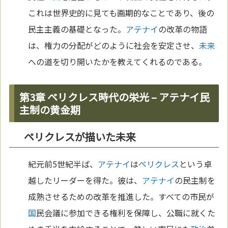
これは世界史的に見ても画期的なことであり、後の
民主主義の基礎となった。
アテナイ
の改革の物語
は、権力の分配がどのように社会を安定させ、
未来
への道を切り開いたかを教えてくれるのである。
第3章 ペリクレス時代の栄光 – アテナイ民
主制の黄金期
ペリクレスが描いた未来
紀元前5世紀半ば、
アテナイ
は
ペリクレス
という卓
越したリーダーを得た。彼は、
アテナイ
の民主制を
成熟させるための改革を推進した。すべての市民が
国
民会議に参加できる権利を保障し、公職に就くた