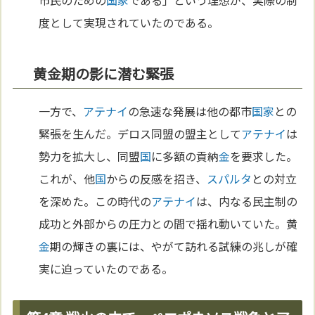
度として実現されていたのである。
黄金期の影に潜む緊張
一方で、
アテナイ
の急速な発展は他の都市
国家
との
緊張を生んだ。デロス同盟の盟主として
アテナイ
は
勢力を拡大し、同盟
国
に多額の貢納
金
を要求した。
これが、他
国
からの反感を招き、
スパルタ
との対立
を深めた。この時代の
アテナイ
は、内なる民主制の
成功と外部からの圧力との間で揺れ動いていた。黄
金
期の輝きの裏には、やがて訪れる試練の兆しが確
実に迫っていたのである。