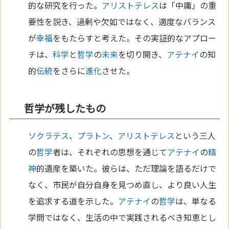
的な研究を行った。
アリストテレス
は「中庸」の重
要性を説き、過剰や欠如ではなく、適度なバランス
が
幸福
をもたらすと考えた。その実証的なアプロー
チは、
科学
と
哲学
の
未来
を切り開き、
アテナイ
の知
的
伝統
をさらに
進化
させた。
哲学が残したもの
ソクラテス
、
プラトン
、
アリストテレス
という三人
の
哲学
者は、それぞれの思想を通じて
アテナイ
の
精
神
的遺産を築いた。彼らは、ただ理論を語るだけで
なく、市民が自分自身を見つめ直し、より良い人生
を追求する道を示した。
アテナイ
の
哲学
は、単なる
学問ではなく、生活の中で実践されるべき知恵とし