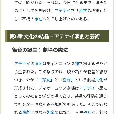
て受け継がれた。それは、今日に至るまで西洋思想
の柱として輝き続け、
アテナイ
を「
哲学
の故郷」と
して不朽の
存在
へと押し上げたのである。
第6章 文化の結晶 – アテナイ演劇と芸術
舞台の誕生：劇場の魔法
アテナイ
の
演劇
はディオニュソス
神
を讃える祭りか
ら生まれた。この祭りでは、歌や踊りが物語と結び
つき、やがて「
悲劇
」と「
喜劇
」という劇場
文化
が
形成された。ディオニュソス劇場は
アテナイ
市民に
とっての社交と学びの場であり、共通の経験を通じ
て社会が一体感を得る場所でもあった。そこで行わ
れる
演劇
は単なる
娯楽
ではなく、人生や
神
々、社会