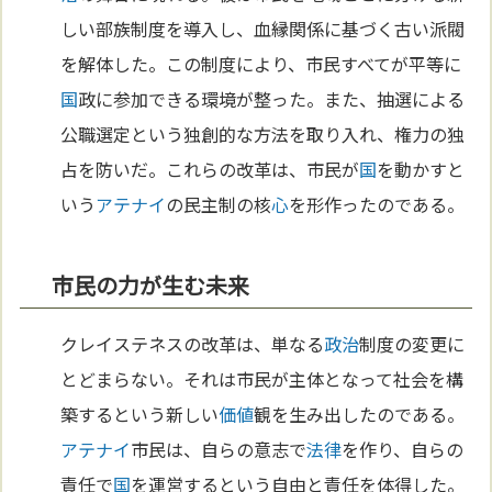
しい部族制度を導入し、血縁関係に基づく古い派閥
を解体した。この制度により、市民すべてが平等に
国
政に参加できる環境が整った。また、抽選による
公職選定という独創的な方法を取り入れ、権力の独
占を防いだ。これらの改革は、市民が
国
を動かすと
いう
アテナイ
の民主制の核
心
を形作ったのである。
市民の力が生む未来
クレイステネスの改革は、単なる
政治
制度の変更に
とどまらない。それは市民が主体となって社会を構
築するという新しい
価値
観を生み出したのである。
アテナイ
市民は、自らの意志で
法律
を作り、自らの
責任で
国
を運営するという自由と責任を体得した。