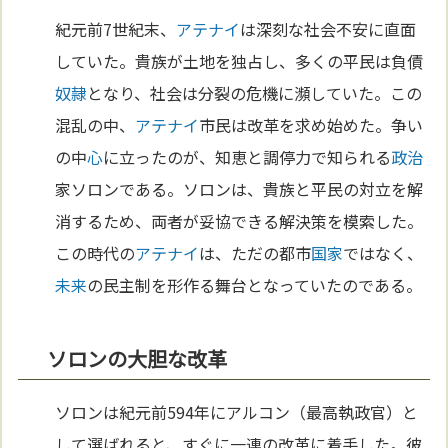
紀元前7世紀末、
アテナイ
は深刻な社会不安に直面
していた。貴族が土地を独占し、多くの平民は負債
奴隷
となり、社会は分裂の危機に瀕していた。この
混乱の中、
アテナイ
市民は改革を求め始めた。争い
の中
心
に立ったのが、知恵と調停力で知られる
政治
家ソロンである。ソロンは、貴族と平民の対立を解
消するため、両者が妥協できる解決策を模索した。
この時代の
アテナイ
は、ただの都市
国家
ではなく、
未来
の民主制を形作る舞台となっていたのである。
ソロンの大胆な改革
ソロンは紀元前594年にアルコン（最高執政官）と
して選ばれると、すぐに一連の改革に着手した。彼