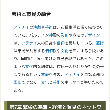
芸術と市民の融合
アテナイ
の
演劇
や
芸術
は、市民生活と深く結びつい
ていた。パルテノン
神
殿の
彫刻
や壺絵の
デザイン
は、
アテナイ
人の日常や
信仰
を反映している。
芸術
は市民が共有する
価値
観や
文化
を形にする手段であ
り、同時に世界へ向けた自己表現でもあった。この
ような
文化
的な創造は、市民一人ひとりが社会の一
部であるという
意識
を強め、
アテナイ
を単なる都市
国家
ではなく、
文化
と
芸術
の中
心
地へと導いたので
ある。
第7章 繁栄の基盤 – 経済と貿易のネットワ