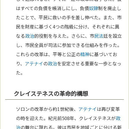
はすべての負債を帳消しにし、負債
奴隷
制を廃止し
たことで、平民に救いの手を差し伸べた。また、市
民を財産に基づく4つの階級に分け、それぞれに異
なる
政治
的役割を与えた。さらに、市
民法
廷を設立
し、市民全員が司法に参加できる仕組みを作った。
これらの改革は、平等と公正の
精神
に基づいてお
り、
アテナイ
の
政治
を安定させる重要な一歩となっ
た。
クレイステネスの革命的構想
ソロンの改革から約1世紀後、
アテナイ
は再び変革
の時を迎えた。紀元前508年、クレイステネスが
政
治
の舞台に現れる。彼は市民を地域ごとに分ける新