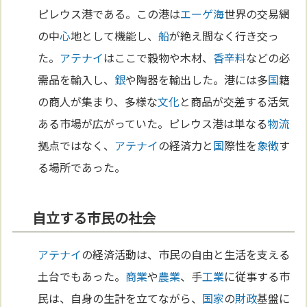
ピレウス港である。この港は
エーゲ海
世界の交易網
の中
心
地として機能し、
船
が絶え間なく行き交っ
た。
アテナイ
はここで穀物や木材、
香辛料
などの必
需品を輸入し、
銀
や陶器を輸出した。港には多
国
籍
の商人が集まり、多様な
文化
と商品が交差する活気
ある市場が広がっていた。ピレウス港は単なる
物流
拠点ではなく、
アテナイ
の経済力と
国
際性を
象徴
す
る場所であった。
自立する市民の社会
アテナイ
の経済活動は、市民の自由と生活を支える
土台でもあった。
商業
や
農業
、手
工業
に従事する市
民は、自身の生計を立てながら、
国家
の
財政
基盤に