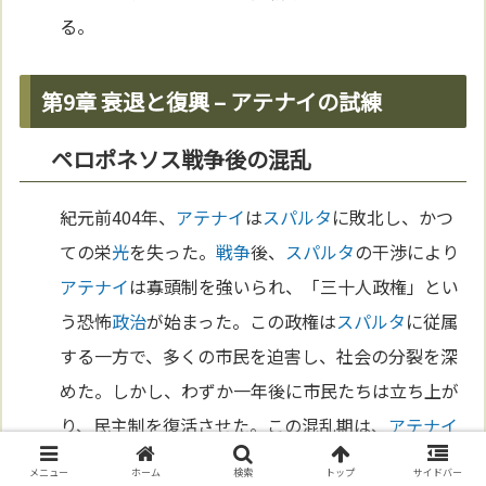
る。
第9章 衰退と復興 – アテナイの試練
ペロポネソス戦争後の混乱
紀元前404年、
アテナイ
は
スパルタ
に敗北し、かつ
ての栄
光
を失った。
戦争
後、
スパルタ
の干渉により
アテナイ
は寡頭制を強いられ、「三十人政権」とい
う恐怖
政治
が始まった。この政権は
スパルタ
に従属
する一方で、多くの市民を迫害し、社会の分裂を深
めた。しかし、わずか一年後に市民たちは立ち上が
り、民主制を復活させた。この混乱期は、
アテナイ
の試練の
象徴
であり、市民の団結と
希望
の力が再び
メニュー
ホーム
検索
トップ
サイドバー