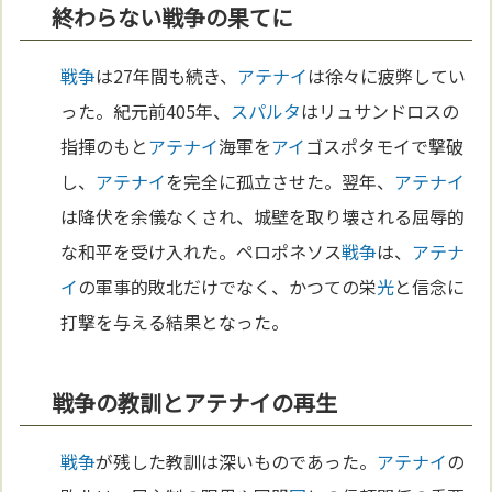
終わらない戦争の果てに
戦争
は27年間も続き、
アテナイ
は徐々に疲弊してい
った。紀元前405年、
スパルタ
はリュサンドロスの
指揮のもと
アテナイ
海軍を
アイ
ゴスポタモイで撃破
し、
アテナイ
を完全に孤立させた。翌年、
アテナイ
は降伏を余儀なくされ、城壁を取り壊される屈辱的
な和平を受け入れた。ペロポネソス
戦争
は、
アテナ
イ
の軍事的敗北だけでなく、かつての栄
光
と信念に
打撃を与える結果となった。
戦争の教訓とアテナイの再生
戦争
が残した教訓は深いものであった。
アテナイ
の