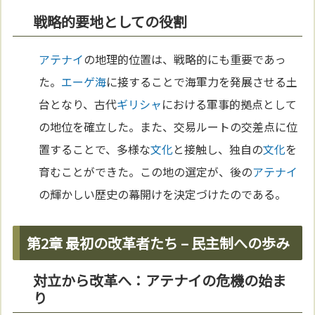
戦略的要地としての役割
アテナイ
の地理的位置は、戦略的にも重要であっ
た。
エーゲ海
に接することで海軍力を発展させる土
台となり、古代
ギリシャ
における軍事的拠点として
の地位を確立した。また、交易ルートの交差点に位
置することで、多様な
文化
と接触し、独自の
文化
を
育むことができた。この地の選定が、後の
アテナイ
の輝かしい歴史の幕開けを決定づけたのである。
第2章 最初の改革者たち – 民主制への歩み
対立から改革へ：アテナイの危機の始ま
り