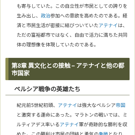
も寄与していた。この自立性が市民としての誇りを
生み出し、
政治
参加への意欲を高めたのである。経
済と市民生活が密接に結びついていた
アテナイ
は、
ただの富裕都市ではなく、自由で活力に満ちた共同
体の理想像を体現していたのである。
第8章 異文化との接触 – アテナイと他の都
市国家
ペルシア戦争の英雄たち
紀元前5世紀初頭、
アテナイ
は強大なペルシア
帝国
と激突する運命にあった。マラトンの戦いでは、ミ
ルティアデス率いる
アテナイ
軍が奇跡的な勝利を収
めた。この勝利は市民の団結と勇気の
象徴
となり、