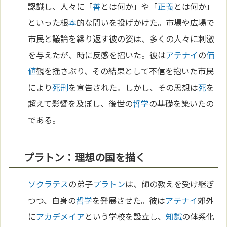
認識し、人々に「
善
とは何か」や「
正義
とは何か」
といった根
本
的な問いを投げかけた。市場や広場で
市民と議論を繰り返す彼の姿は、多くの人々に刺激
を与えたが、時に反感を招いた。彼は
アテナイ
の
価
値
観を揺さぶり、その結果として不信を抱いた市民
により
死刑
を宣告された。しかし、その思想は
死
を
超えて影響を及ぼし、後世の
哲学
の基礎を築いたの
である。
プラトン：理想の国を描く
ソクラテス
の弟子
プラトン
は、師の教えを受け継ぎ
つつ、自身の
哲学
を発展させた。彼は
アテナイ
郊外
に
アカデメイア
という学校を設立し、
知識
の体系化