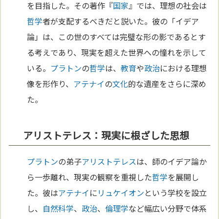
を目指した。その著作『
国家
』では、理想の社会は
哲学
者が支配するべきだと説いた。彼の「イデア
論」は、この世のすべては完璧な形の影であるとす
る考えであり、現実を超えた世界への憧れを示して
いる。
プラトン
の
哲学
は、
教育
や
政治
における理想
像を形作り、
アテナイ
の
文化
的な遺産をさらに深め
た。
アリストテレス：現実に根ざした思想
プラトン
の弟子
アリストテレス
は、師のイデア論か
ら一歩離れ、現実の観察を重視した
哲学
を展開し
た。彼は
アテナイ
に
リュケイオン
という学校を設立
し、
自然科学
、
政治
、
倫理学
など幅広い分野で体系