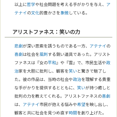
以上に
哲学
や社会問題を考える手がかりを与え、
ア
テナイ
の
文化
的豊かさを
象徴
している。
アリストファネス：笑いの力
悲劇
が深い思索を誘うものである一方、
アテナイ
の
喜劇
は社会を
風刺
する鋭い道具であった。アリスト
ファネスは『女の
平和
』や『雲』で、市民生活や
政
治
家を大胆に批判し、観客を
笑い
と驚きで魅了し
た。彼の作品は、当時の社会や
政治
を理解する貴重
な手がかりを提供するとともに、
笑い
が持つ癒しと
批判の力を教えてくれる。アリストファネスの
喜劇
は、
アテナイ
市民が抱える悩みや
希望
を映し出し、
観客と共に社会を見つめ直す
時間
を創り上げた。