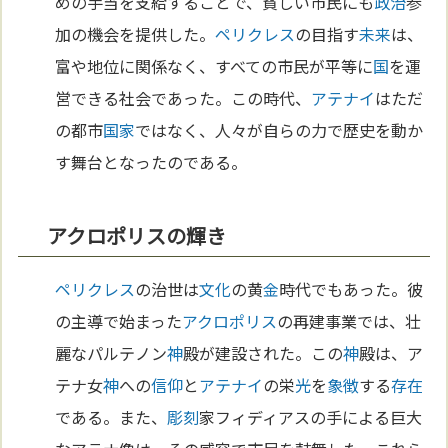
めの手当を支給することで、貧しい市民にも
政治
参
加の機会を提供した。
ペリクレス
の目指す
未来
は、
富や地位に関係なく、すべての市民が平等に
国
を運
営できる社会であった。この時代、
アテナイ
はただ
の都市
国家
ではなく、人々が自らの力で歴史を動か
す舞台となったのである。
アクロポリスの輝き
ペリクレス
の治世は
文化
の黄
金
時代でもあった。彼
の主導で始まった
アクロポリス
の再建事業では、壮
麗なパルテノン
神
殿が建設された。この
神
殿は、ア
テナ女
神
への
信仰
と
アテナイ
の栄
光
を
象徴
する
存在
である。また、
彫刻
家フィディアスの手による巨大