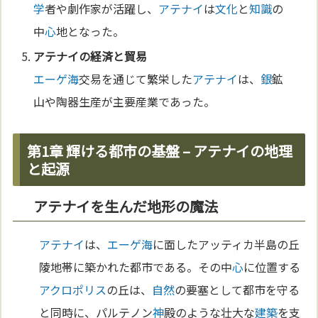
学
者や劇作家が活躍し、
アテナイ
は
文化
と
知識
の
中
心
地となった。
アテナイ
の経済と
貿易
エーゲ海
交易を通じて繁栄した
アテナイ
は、
銀
鉱
山や陶器生産が主要産業であった。
第1章 輝ける都市の基盤 – アテナイの地理
と起源
アテナイを生んだ地形の魔法
アテナイ
は、
エーゲ海
に面したアッティカ半島の丘
陵地帯に築かれた都市である。その中
心
に位置する
アクロポリス
の丘は、
自然
の要塞として都市を守る
と同時に、パルテノン
神
殿のような壮大な
建築
を支