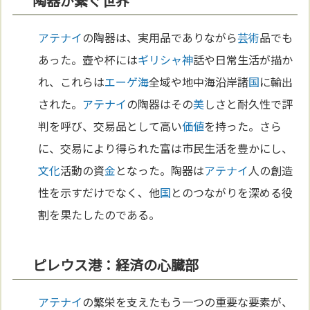
陶器が繋ぐ世界
アテナイ
の陶器は、実用品でありながら
芸術
品でも
あった。壺や杯には
ギリシャ
神
話や日常生活が描か
れ、これらは
エーゲ海
全域や地中海沿岸諸
国
に輸出
された。
アテナイ
の陶器はその
美
しさと耐久性で評
判を呼び、交易品として高い
価値
を持った。さら
に、交易により得られた富は市民生活を豊かにし、
文化
活動の資
金
となった。陶器は
アテナイ
人の創造
性を示すだけでなく、他
国
とのつながりを深める役
割を果たしたのである。
ピレウス港：経済の心臓部
アテナイ
の繁栄を支えたもう一つの重要な要素が、