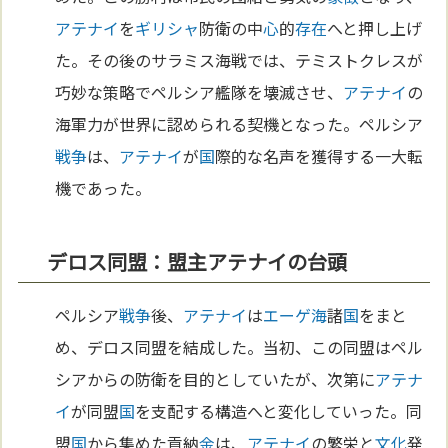
アテナイ
を
ギリシャ
防衛の中
心
的
存在
へと押し上げ
た。その後のサラミス海戦では、テミストクレスが
巧妙な策略でペルシア艦隊を壊滅させ、
アテナイ
の
海軍力が世界に認められる契機となった。ペルシア
戦争
は、
アテナイ
が
国
際的な名声を獲得する一大転
機であった。
デロス同盟：盟主アテナイの台頭
ペルシア
戦争
後、
アテナイ
は
エーゲ海
諸
国
をまと
め、デロス同盟を結成した。当初、この同盟はペル
シアからの防衛を目的としていたが、次第に
アテナ
イ
が同盟
国
を支配する構造へと変化していった。同
盟
国
から集めた貢納
金
は、
アテナイ
の繁栄と
文化
発