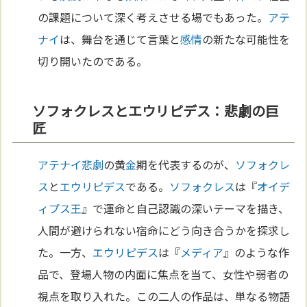
の課題について深く考えさせる場でもあった。
アテ
ナイ
は、舞台を通じて言葉と
感情
の新たな可能性を
切り開いたのである。
ソフォクレスとエウリピデス：悲劇の巨
匠
アテナイ
悲劇
の黄
金
期を代表するのが、
ソフォクレ
ス
と
エウリピデス
である。
ソフォクレス
は『
オイデ
ィプス王
』で運命と自己認識の深いテーマを描き、
人間が避けられない宿命にどう向き合うかを探求し
た。一方、
エウリピデス
は『
メディア
』のような作
品で、登場人物の内面に焦点を当て、女性や弱者の
視点を取り入れた。この二人の作品は、単なる物語