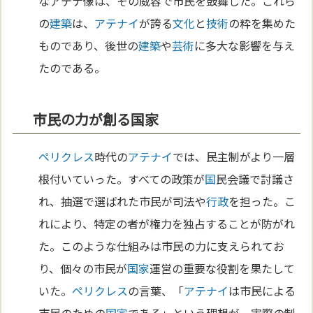
なアテナ像は、その威容で市民を鼓舞した。これら
の
建築
は、
アテナイ
が誇る
文化
と
技術
の粋を集めた
ものであり、後世の
建築
や
芸術
に多大な影響を与え
たのである。
市民の力が創る国家
ペリクレス
時代の
アテナイ
では、民主制がより一層
根付いていった。すべての政策が
国
民会議で討議さ
れ、抽選で選ばれた市民が司法や
行政
を担った。こ
れにより、特定の者が権力を独占することが防がれ
た。このような仕組みは市民の力に支えられてお
り、個々の市民が
国家
運営の重要な役割を果たして
いた。
ペリクレス
の言葉、「
アテナイ
は市民による
市民のための
国家
である」という理想が、実際の制