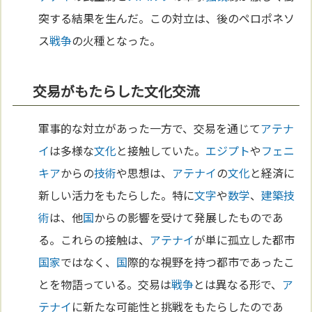
突する結果を生んだ。この対立は、後のペロポネソ
ス
戦争
の火種となった。
交易がもたらした文化交流
軍事的な対立があった一方で、交易を通じて
アテナ
イ
は多様な
文化
と接触していた。
エジプト
や
フェニ
キア
からの
技術
や思想は、
アテナイ
の
文化
と経済に
新しい活力をもたらした。特に
文字
や
数学
、
建築
技
術
は、他
国
からの影響を受けて発展したものであ
る。これらの接触は、
アテナイ
が単に孤立した都市
国家
ではなく、
国
際的な視野を持つ都市であったこ
とを物語っている。交易は
戦争
とは異なる形で、
ア
テナイ
に新たな可能性と挑戦をもたらしたのであ