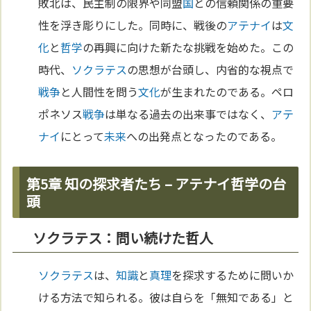
敗北は、民主制の限界や同盟
国
との信頼関係の重要
性を浮き彫りにした。同時に、戦後の
アテナイ
は
文
化
と
哲学
の再興に向けた新たな挑戦を始めた。この
時代、
ソクラテス
の思想が台頭し、内省的な視点で
戦争
と人間性を問う
文化
が生まれたのである。ペロ
ポネソス
戦争
は単なる過去の出来事ではなく、
アテ
ナイ
にとって
未来
への出発点となったのである。
第5章 知の探求者たち – アテナイ哲学の台
頭
ソクラテス：問い続けた哲人
ソクラテス
は、
知識
と
真理
を探求するために問いか
ける方法で知られる。彼は自らを「無知である」と