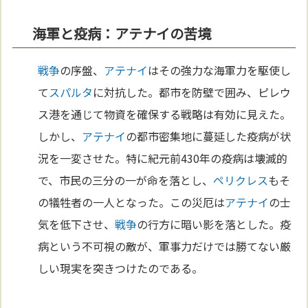
海軍と疫病：アテナイの苦境
戦争
の序盤、
アテナイ
はその強力な海軍力を駆使し
て
スパルタ
に対抗した。都市を防壁で囲み、ピレウ
ス港を通じて物資を確保する戦略は有効に見えた。
しかし、
アテナイ
の都市密集地に蔓延した疫病が状
況を一変させた。特に紀元前430年の疫病は壊滅的
で、市民の三分の一が命を落とし、
ペリクレス
もそ
の犠牲者の一人となった。この災厄は
アテナイ
の士
気を低下させ、
戦争
の行方に暗い影を落とした。疫
病という不可視の敵が、軍事力だけでは勝てない厳
しい現実を突きつけたのである。