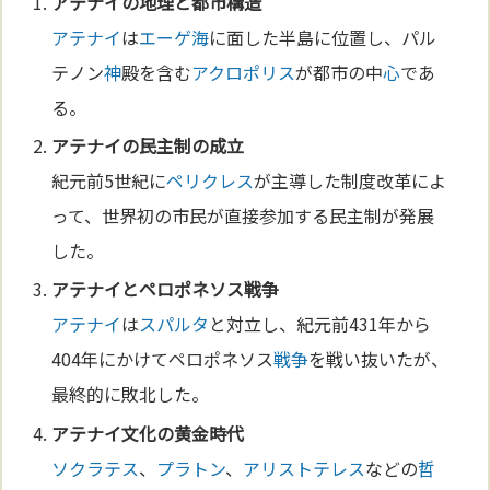
アテナイ
の地理と都市構造
アテナイ
は
エーゲ海
に面した半島に位置し、パル
テノン
神
殿を含む
アクロポリス
が都市の中
心
であ
る。
アテナイ
の民主制の成立
紀元前5世紀に
ペリクレス
が主導した制度改革によ
って、世界初の市民が直接参加する民主制が発展
した。
アテナイ
とペロポネソス
戦争
アテナイ
は
スパルタ
と対立し、紀元前431年から
404年にかけてペロポネソス
戦争
を戦い抜いたが、
最終的に敗北した。
アテナイ
文化
の黄
金
時代
ソクラテス
、
プラトン
、
アリストテレス
などの
哲