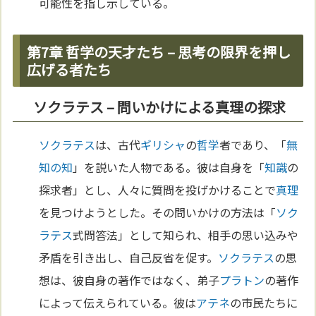
可能性を指し示している。
第7章 哲学の天才たち – 思考の限界を押し
広げる者たち
ソクラテス – 問いかけによる真理の探求
ソクラテス
は、古代
ギリシャ
の
哲学
者であり、「
無
知の知
」を説いた人物である。彼は自身を「
知識
の
探求者」とし、人々に質問を投げかけることで
真理
を見つけようとした。その問いかけの方法は「
ソク
ラテス
式問答法」として知られ、相手の思い込みや
矛盾を引き出し、自己反省を促す。
ソクラテス
の思
想は、彼自身の著作ではなく、弟子
プラトン
の著作
によって伝えられている。彼は
アテネ
の市民たちに