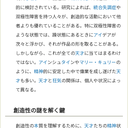
的に検討されている。研究によれば、
統合失調症
や
双極性障害を持つ人々が、創造的な活動において他
者よりも優れていることがある。特に双極性障害の
ような状態では、躁状態にあるときに
アイ
デアが
次々と浮かび、それが作品の形を取ることがある。
しかしながら、これが全ての
天才
に当てはまるわけ
ではない。
アイ
ンシュ
タイ
ンや
マリー・キュリー
の
ように、
精神
的に安定した中で偉業を成し遂げた
天
才
も多い。
天才
と
狂気
の関係は、個人や状況によっ
て異なる。
創造性の謎を解く鍵
創造性の
本
質を理解するために、
天才
たちの
精神
状