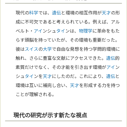
現代の
科学
では、
遺伝
と環境の相互作用が
天才
の形
成に不可欠であると考えられている。例えば、アル
ベルト・
アイ
ンシュ
タイ
ンは、
物理学
に革命をもた
らす頭脳を持っていたが、その環境も重要だった。
彼は
スイス
の
大学
で自由な発想を持つ学問的環境に
触れ、さらに豊富な文献にアクセスできた。
遺伝
的
素質だけでなく、その才能を引き出す環境が
アイ
ン
シュ
タイ
ンを
天才
にしたのだ。これにより、
遺伝
と
環境は互いに補完し合い、
天才
を形成する力を持つ
ことが理解される。
現代の研究が示す新たな視点