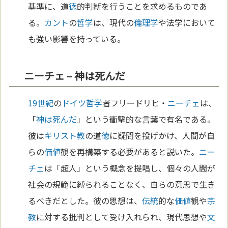
基準に、道
徳
的判断を行うことを求めるものであ
る。
カント
の
哲学
は、現代の
倫理学
や法学において
も強い影響を持っている。
ニーチェ – 神は死んだ
19世紀
の
ドイツ
哲学
者フリードリヒ・
ニーチェ
は、
「
神は死んだ
」という衝撃的な言葉で有名である。
彼は
キリスト教
の道
徳
に疑問を投げかけ、人間が自
らの
価値
観を再構築する必要があると説いた。
ニー
チェ
は「超人」という概念を提唱し、個々の人間が
社会の規範に縛られることなく、自らの意思で生き
るべきだとした。彼の思想は、
伝統
的な
価値
観や
宗
教
に対する批判として受け入れられ、現代思想や
文