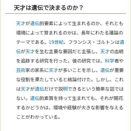
天才は遺伝で決まるのか？
天才
が
遺伝
的要素によって生まれるのか、それとも
環境によって育まれるのかは、長年にわたる議論の
テーマである。
19世紀
、フランシス・ゴルトンは
遺
伝
が
天才
を生む主要な要因だと主張し、
天才
の血統
を追跡する研究を行った。彼の研究では、
科学
者や
芸術
家の家系に
天才
が多いことを示し、
遺伝
が重要
な役割を果たしていると結論付けた。しかし、これ
は
天才
が
遺伝
だけで説
明
できるという簡単な話では
ない。
遺伝
的素質を持って生まれても、それが開花
するかどうかは、環境や経験が大きな影響を与える
ことがわかっている。