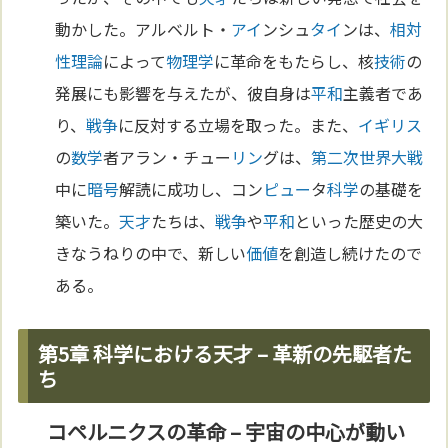
動かした。アルベルト・
アイ
ンシュ
タイ
ンは、
相対
性理論
によって
物理学
に革命をもたらし、核
技術
の
発展にも影響を与えたが、彼自身は
平和
主義者であ
り、
戦争
に反対する立場を取った。また、
イギリス
の
数学
者アラン・チュー
リン
グは、
第二次世界大戦
中に
暗号
解読に成功し、コン
ピュー
タ
科学
の基礎を
築いた。
天才
たちは、
戦争
や
平和
といった歴史の大
きなうねりの中で、新しい
価値
を創造し続けたので
ある。
第5章 科学における天才 – 革新の先駆者た
ち
コペルニクスの革命 – 宇宙の中心が動い