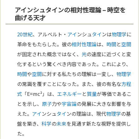
アインシュタインの相対性理論 – 時空を
曲げる天才
20世紀
、アルベルト・
アイ
ンシュ
タイ
ンは
物理学
に
革命をもたらした。彼の
相対性理論
は、
時間
と
空間
が固定された概念ではなく、
光
の速度に近づくと変
化するという驚くべき内容であった。これにより、
時間
や
空間
に対する私たちの理解は一変し、
物理学
の常識を覆すことになった。また、彼の有名な
方程
式
「E=mc²」は、
エネルギー
と
質量
が等価であるこ
とを示し、
原子
力や
宇宙論
の発展に大きな影響を与
えた。
アイ
ンシュ
タイ
ンの理論は、現代
物理学
の基
盤を築き、
科学
の
未来
を見通す新たな視野を提供し
た。