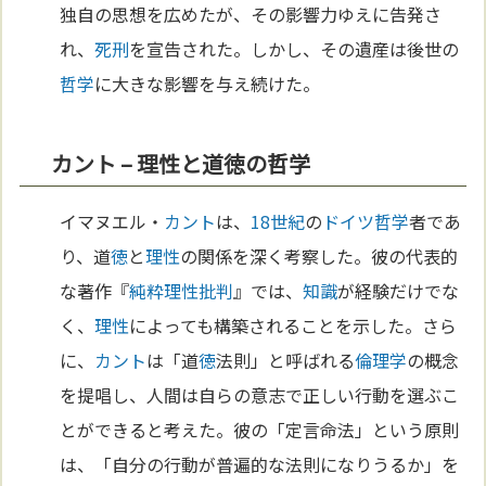
独自の思想を広めたが、その影響力ゆえに告発さ
れ、
死刑
を宣告された。しかし、その遺産は後世の
哲学
に大きな影響を与え続けた。
カント – 理性と道徳の哲学
イマヌエル・
カント
は、
18世紀
の
ドイツ
哲学
者であ
り、道
徳
と
理性
の関係を深く考察した。彼の代表的
な著作『
純粋理性批判
』では、
知識
が経験だけでな
く、
理性
によっても構築されることを示した。さら
に、
カント
は「道
徳
法則」と呼ばれる
倫理学
の概念
を提唱し、人間は自らの意志で正しい行動を選ぶこ
とができると考えた。彼の「定言命法」という原則
は、「自分の行動が普遍的な法則になりうるか」を