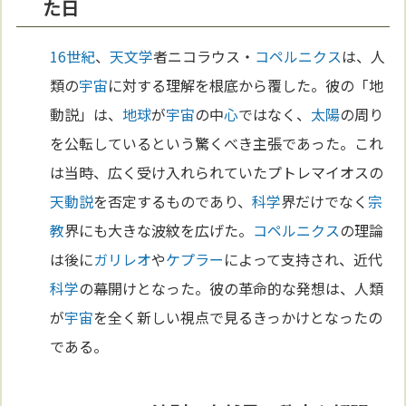
た日
16世紀
、
天文学
者ニコラウス・
コペルニクス
は、人
類の
宇宙
に対する理解を根底から覆した。彼の「地
動説」は、
地球
が
宇宙
の中
心
ではなく、
太陽
の周り
を公転しているという驚くべき主張であった。これ
は当時、広く受け入れられていたプトレマイオスの
天動説
を否定するものであり、
科学
界だけでなく
宗
教
界にも大きな波紋を広げた。
コペルニクス
の理論
は後に
ガリレオ
や
ケプラー
によって支持され、近代
科学
の幕開けとなった。彼の革命的な発想は、人類
が
宇宙
を全く新しい視点で見るきっかけとなったの
である。