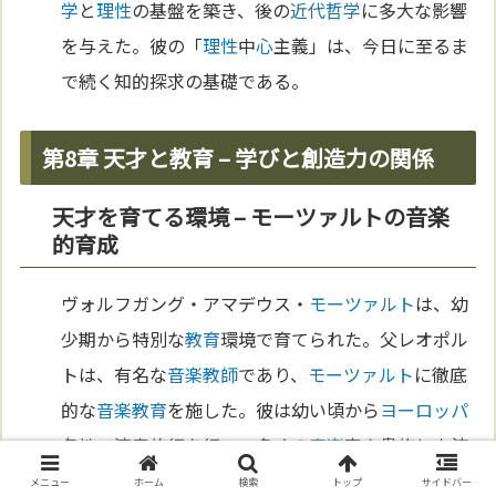
学
と
理性
の基盤を築き、後の
近代哲学
に多大な影響
を与えた。彼の「
理性
中
心
主義」は、今日に至るま
で続く知的探求の基礎である。
第8章 天才と教育 – 学びと創造力の関係
天才を育てる環境 – モーツァルトの音楽
的育成
ヴォルフガング・アマデウス・
モーツァルト
は、幼
少期から特別な
教育
環境で育てられた。父レオポル
トは、有名な
音楽
教師
であり、
モーツァルト
に徹底
的な
音楽
教育
を施した。彼は幼い頃から
ヨーロッパ
各地で演奏旅行を行い、多くの
音楽
家や貴族と交流
した。この特別な環境は、
モーツァルト
の驚異的な
メニュー
ホーム
検索
トップ
サイドバー