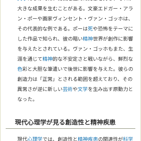
大きな成果を生むことがある。文豪エドガー・アラ
ン・ポーや画家ヴィンセント・ヴァン・ゴッホは、
その代表的な例である。ポーは
死
や恐怖をテーマに
した作品で知られ、彼の暗い
精神
世界が創作に影響
を与えたとされている。ヴァン・ゴッホもまた、生
涯を通じて
精神
的な不安定さと戦いながら、鮮烈な
色
彩と大胆な筆遣いで後世に影響を与えた。彼らの
創造力は「正常」とされる範囲を超えており、その
異常さが逆に新しい
芸術
や
文学
を生み出す原動力と
なった。
現代心理学が見る創造性と精神疾患
現代
心理学
では、創造性と
精神疾患
の関連性が
科学