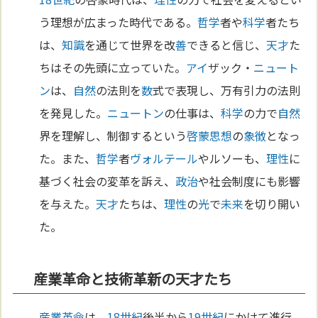
う理想が広まった時代である。
哲学
者や
科学
者たち
は、
知識
を通じて世界を改
善
できると信じ、
天才
た
ちはその先頭に立っていた。
アイ
ザック・
ニュート
ン
は、
自然
の法則を
数
式で表現し、万有引力の法則
を発見した。
ニュートン
の仕事は、
科学
の力で
自然
界を理解し、制御するという
啓蒙思想
の
象徴
となっ
た。また、
哲学
者
ヴォルテール
やルソーも、
理性
に
基づく社会の変革を訴え、
政治
や社会制度にも影響
を与えた。
天才
たちは、
理性
の
光
で
未来
を切り開い
た。
産業革命と技術革新の天才たち
産業革命
は、
18世紀
後半から
19世紀
にかけて進行