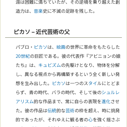
涯は困難に満ちていたが、その逆境を乗り越えた創
造力は、
音楽
史に不滅の足跡を残した。
ピカソ – 近代芸術の父
パブロ・
ピカソ
は、
絵画
の世界に革命をもたらした
20世紀
の巨匠である。彼の代表作『アビニョンの娘
たち』は、
キュビズム
の先駆けとなり、物体を分解
し、異なる視点から再構築するという全く新しい発
想を生み出した。
ピカソ
は一つのス
タイ
ルにとどま
らず、青の時代、バラの時代、そして後の
シュルレ
アリスム
的な作品まで、常に自らの表現を
進化
させ
た。彼の作品は
伝統
的な
芸術
の枠を超え、時に挑発
的であったが、それゆえに観る者の
心
を強く揺さぶ