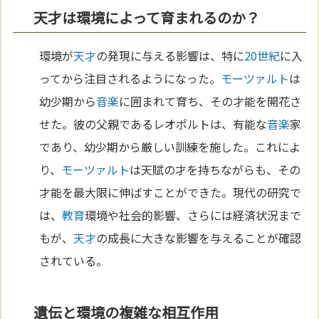
天才は環境によって育まれるのか？
環境が
天才
の発現に与える影響は、特に
20世紀
に入
ってから注目されるようになった。
モーツァルト
は
幼少期から
音楽
に囲まれて育ち、その才能を開花さ
せた。彼の父親であるレオポルトは、有能な
音楽
家
であり、幼少期から厳しい訓練を施した。これによ
り、
モーツァルト
は天賦の才を持ちながらも、その
才能を最大限に伸ばすことができた。現代の研究で
は、
教育
環境や社会的影響、さらには経済状況まで
もが、
天才
の成長に大きな影響を与えることが確認
されている。
遺伝と環境の複雑な相互作用