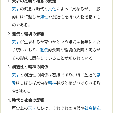
天才
の
定義
と概念の変遷
天才
の概念は時代と
文化
によって異なるが、一般
的には卓越した
知性
や創造性を持つ人物を指すも
のである。
遺伝
と環境の影響
天才
が生まれるか育つかという議論は長年にわた
り続いており、
遺伝
的要素と環境的要素の両方が
その形成に関与していることが知られている。
創造性と
精神
の関係
天才
と創造性の関係は密接であり、特に創造的
思
考
はしばしば異常な
精神
状態と結びつけられる場
合が多い。
時代と社会の影響
歴史上の
天才
たちは、それぞれの時代や
社会構造