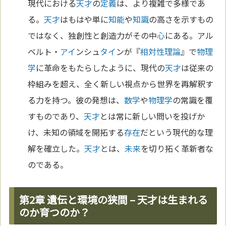
現代における
天才
の
定義
は、より複雑で多様であ
る。
天才
はもはや単に
知能
や
知識
の高さを示すもの
ではなく、独創性と創造力がその中
心
にある。アル
ベルト・
アイ
ンシュ
タイ
ンが『
相対性理論
』で
物理
学
に革命をもたらしたように、現代の
天才
は従来の
枠組みを超え、全く新しい視点から世界を再解釈す
る力を持つ。彼の発想は、
数学
や
物理学
の常識を覆
すものであり、
天才
とは常に新しい問いを投げか
け、未知の領域を開拓する
存在
だという現代的な理
解を確立した。
天才
とは、
未来
を切り拓く革新者な
のである。
第2章 遺伝と環境の狭間 – 天才は生まれる
のか育つのか？