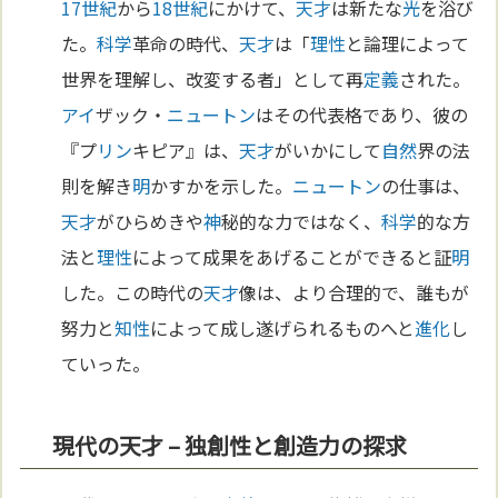
17世紀
から
18世紀
にかけて、
天才
は新たな
光
を浴び
た。
科学
革命の時代、
天才
は「
理性
と論理によって
世界を理解し、改変する者」として再
定義
された。
アイ
ザック・
ニュートン
はその代表格であり、彼の
『プ
リン
キピア』は、
天才
がいかにして
自然
界の法
則を解き
明
かすかを示した。
ニュートン
の仕事は、
天才
がひらめきや
神
秘的な力ではなく、
科学
的な方
法と
理性
によって成果をあげることができると証
明
した。この時代の
天才
像は、より合理的で、誰もが
努力と
知性
によって成し遂げられるものへと
進化
し
ていった。
現代の天才 – 独創性と創造力の探求