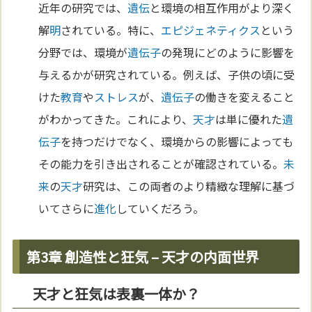
近年の研究では、
遺伝
と環境の相互作用がより深く
解
明
されている。特に、
エピジェネティクス
という
分野では、環境が
遺伝子
の発現にどのように影響を
与えるかが研究されている。例えば、子供の頃に受
けた
教育
や
ストレス
が、
遺伝子
の働きを変えること
がわかってきた。これにより、
天才
は単に優れた
遺
伝子
を持つだけでなく、環境からの影響によっても
その能力を引き出されることが確認されている。
未
来
の
天才
研究は、この両者のより精緻な理解に基づ
いてさらに
進化
していくだろう。
第3章 創造性と狂気 – 天才の内面世界
天才と狂気は表裏一体か？