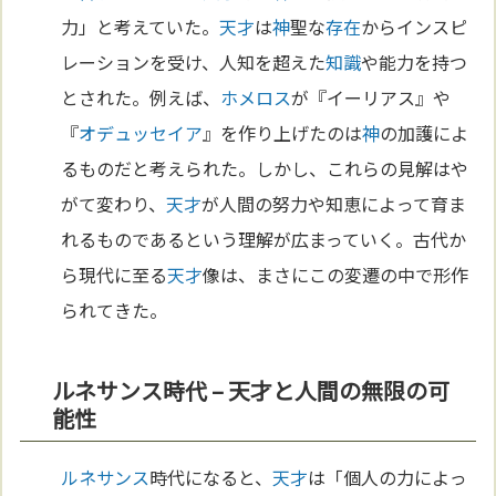
力」と考えていた。
天才
は
神
聖な
存在
からインスピ
レーションを受け、人知を超えた
知識
や能力を持つ
とされた。例えば、
ホメロス
が『イーリアス』や
『
オデュッセイア
』を作り上げたのは
神
の加護によ
るものだと考えられた。しかし、これらの見解はや
がて変わり、
天才
が人間の努力や知恵によって育ま
れるものであるという理解が広まっていく。古代か
ら現代に至る
天才
像は、まさにこの変遷の中で形作
られてきた。
ルネサンス時代 – 天才と人間の無限の可
能性
ルネサンス
時代になると、
天才
は「個人の力によっ