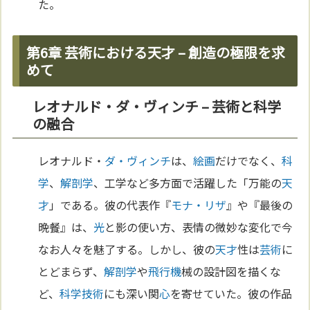
た。
第6章 芸術における天才 – 創造の極限を求
めて
レオナルド・ダ・ヴィンチ – 芸術と科学
の融合
レオナルド・
ダ・ヴィンチ
は、
絵画
だけでなく、
科
学
、
解剖学
、工学など多方面で活躍した「万能の
天
才
」である。彼の代表作『
モナ・リザ
』や『最後の
晩餐』は、
光
と影の使い方、表情の微妙な変化で今
なお人々を魅了する。しかし、彼の
天才
性は
芸術
に
とどまらず、
解剖学
や
飛行機
械の設計図を描くな
ど、
科学
技術
にも深い関
心
を寄せていた。彼の作品