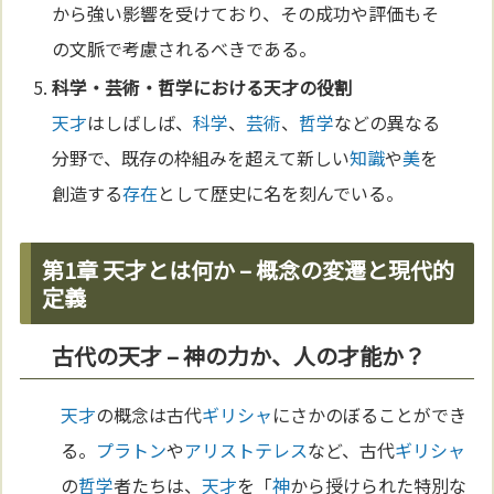
から強い影響を受けており、その成功や評価もそ
の文脈で考慮されるべきである。
科学
・
芸術
・
哲学
における
天才
の役割
天才
はしばしば、
科学
、
芸術
、
哲学
などの異なる
分野で、既存の枠組みを超えて新しい
知識
や
美
を
創造する
存在
として歴史に名を刻んでいる。
第1章 天才とは何か – 概念の変遷と現代的
定義
古代の天才 – 神の力か、人の才能か？
天才
の概念は古代
ギリシャ
にさかのぼることができ
る。
プラトン
や
アリストテレス
など、古代
ギリシャ
の
哲学
者たちは、
天才
を「
神
から授けられた特別な