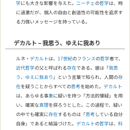
学
にも大きな影響を与えた。
ニーチェ
の
哲学
は、時
に過激だが、個人の自由と創造性の可能性を追求す
る力強いメッセージを持っている。
デカルト – 我思う、ゆえに我あり
ルネ・
デカルト
は、
17世紀
の
フランス
の
哲学
者で、
近代哲学
の父と呼ばれる
存在
である。彼は「
我思
う、ゆえに我あり
」という言葉で知られ、人間の
存
在
を疑うことからすべての
思考
を始めた。
デカルト
は、あらゆる事
象
に疑いを持つ「方法的懐疑」を用
い、確実な
真理
を探ろうとした。この過程で、疑い
の中でも確実に
存在
するものは「
思考
している自分
自身」であると結論づけた。
デカルト
の
哲学
は、
科