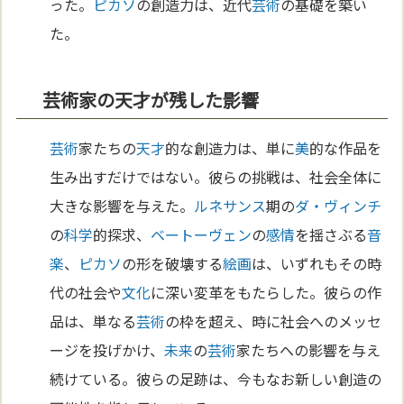
った。
ピカソ
の創造力は、近代
芸術
の基礎を築い
た。
芸術家の天才が残した影響
芸術
家たちの
天才
的な創造力は、単に
美
的な作品を
生み出すだけではない。彼らの挑戦は、社会全体に
大きな影響を与えた。
ルネサンス
期の
ダ・ヴィンチ
の
科学
的探求、
ベートーヴェン
の
感情
を揺さぶる
音
楽
、
ピカソ
の形を破壊する
絵画
は、いずれもその時
代の社会や
文化
に深い変革をもたらした。彼らの作
品は、単なる
芸術
の枠を超え、時に社会へのメッセ
ージを投げかけ、
未来
の
芸術
家たちへの影響を与え
続けている。彼らの足跡は、今もなお新しい創造の