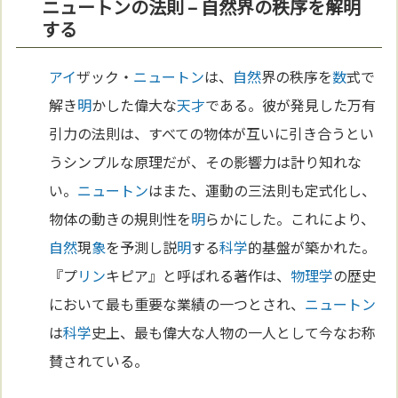
ニュートンの法則 – 自然界の秩序を解明
する
アイ
ザック・
ニュートン
は、
自然
界の秩序を
数
式で
解き
明
かした偉大な
天才
である。彼が発見した万有
引力の法則は、すべての物体が互いに引き合うとい
うシンプルな原理だが、その影響力は計り知れな
い。
ニュートン
はまた、運動の三法則も定式化し、
物体の動きの規則性を
明
らかにした。これにより、
自然
現
象
を予測し説
明
する
科学
的基盤が築かれた。
『プ
リン
キピア』と呼ばれる著作は、
物理学
の歴史
において最も重要な業績の一つとされ、
ニュートン
は
科学
史上、最も偉大な人物の一人として今なお称
賛されている。