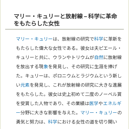
マリー・キュリーと放射線 – 科学に革命
をもたらした女性
マリー・キュリー
は、放射線の研究で
科学
に革新を
もたらした偉大な女性である。彼女は夫ピエール・
キュリーと共に、ウランやトリウムが
自然
に放射線
を放出する現
象
を発見し、その研究に生涯を捧げ
た。キュリーは、ポロニウムとラジウムという新し
い
元素
を発見し、これが放射線の研究に大きな進展
をもたらした。彼女は史上初めて二度のノーベル賞
を受賞した人物であり、その業績は
医学
や
エネルギ
ー
分野に大きな影響を与えた。
マリー・キュリー
の
勇気と努力は、
科学
における女性の道を切り開い