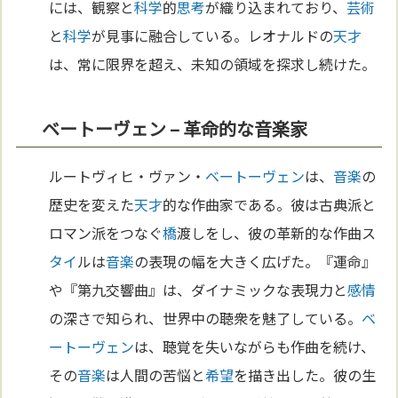
には、観察と
科学
的
思考
が織り込まれており、
芸術
と
科学
が見事に融合している。レオナルドの
天才
は、常に限界を超え、未知の領域を探求し続けた。
ベートーヴェン – 革命的な音楽家
ルートヴィヒ・ヴァン・
ベートーヴェン
は、
音楽
の
歴史を変えた
天才
的な作曲家である。彼は古典派と
ロマン派をつなぐ
橋
渡しをし、彼の革新的な作曲ス
タイ
ルは
音楽
の表現の幅を大きく広げた。『運命』
や『第九交響曲』は、ダイナミックな表現力と
感情
の深さで知られ、世界中の聴衆を魅了している。
ベ
ートーヴェン
は、聴覚を失いながらも作曲を続け、
その
音楽
は人間の苦悩と
希望
を描き出した。彼の生