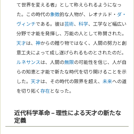
て世界を変える者」として称えられるようになっ
た。この時代の
象徴
的な人物が、レオナルド・
ダ・
ヴィンチ
である。彼は
芸術
、
科学
、工学など幅広い
分野で才能を発揮し、万能の人として称賛された。
天才
は、
神
からの贈り物ではなく、人間の努力と創
意工夫によって成し遂げられるものとされたのだ。
ルネサンス
は、人間の
無限
の可能性を信じ、人が自
らの知恵と才能で新たな時代を切り開けることを示
した。
天才
は、その時代の限界を超え、
未来
への道
を切り拓く
存在
となった。
近代科学革命 – 理性による天才の新たな
定義