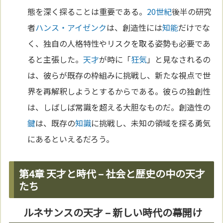
態を深く探ることは重要である。
20世紀
後半の研究
者
ハンス・アイゼンク
は、創造性には
知能
だけでな
く、独自の人格特性やリスクを取る姿勢も必要であ
ると主張した。
天才
が時に「
狂気
」と見なされるの
は、彼らが既存の枠組みに挑戦し、新たな視点で世
界を再解釈しようとするからである。彼らの独創性
は、しばしば常識を超える大胆なものだ。創造性の
鍵
は、既存の
知識
に挑戦し、未知の領域を探る勇気
にあるといえるだろう。
第4章 天才と時代 – 社会と歴史の中の天才
たち
ルネサンスの天才 – 新しい時代の幕開け