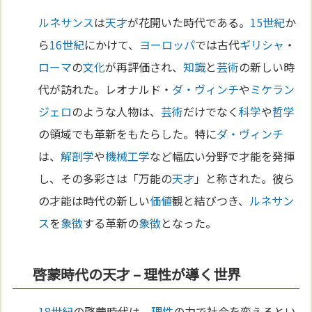
ルネサンス
は
天才
が花開いた時代である。
15世紀
か
ら
16世紀
にかけて、
ヨーロッパ
では古代
ギリシャ
・
ローマ
の
文化
が再評価され、
知識
と
芸術
の新しい時
代が訪れた。レオナルド・
ダ・ヴィンチ
や
ミケラン
ジェロ
のような人物は、
芸術
だけでなく
科学
や
哲学
の領域でも革新をもたらした。特に
ダ・ヴィンチ
は、
解剖学
や
機械工学
など幅広い分野で才能を発揮
し、その多彩さは「万能の
天才
」と称された。彼ら
の才能は時代の新しい
価値
観と結びつき、
ルネサン
ス
を
象徴
する革新の
象徴
となった。
啓蒙時代の天才 – 理性が導く世界
18世紀
の啓蒙時代は、
理性
の力で社会を変えるとい