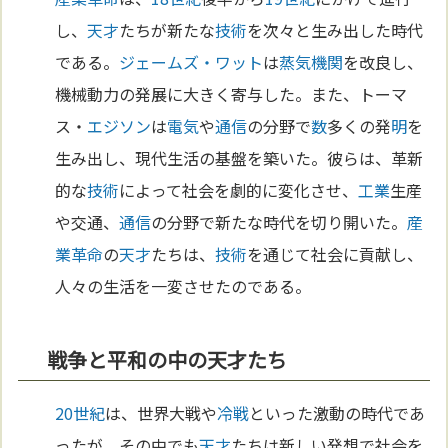
し、
天才
たちが新たな
技術
を次々と生み出した時代
である。
ジェームズ・ワット
は
蒸気機関
を改良し、
機械動力の発展に大きく寄与した。また、トーマ
ス・
エジソン
は
電気
や
通信
の分野で
数
多くの発
明
を
生み出し、現代生活の基盤を築いた。彼らは、革新
的な
技術
によって社会を劇的に変化させ、
工業
生産
や交通、
通信
の分野で新たな時代を切り開いた。
産
業革命
の
天才
たちは、
技術
を通じて社会に貢献し、
人々の生活を一変させたのである。
戦争と平和の中の天才たち
20世紀
は、世界大戦や
冷戦
といった激動の時代であ
ったが、その中でも
天才
たちは新しい発想で社会を