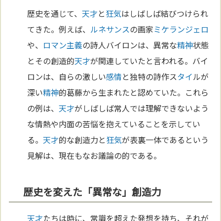
歴史を通じて、
天才
と
狂気
はしばしば結びつけられ
てきた。例えば、
ルネサンス
の画家
ミケランジェロ
や、
ロマン主義
の詩人バイロンは、異常な
精神
状態
とその創造的
天才
が関連していたと言われる。バイ
ロンは、自らの激しい
感情
と独特の詩作ス
タイ
ルが
深い
精神
的葛藤から生まれたと認めていた。これら
の例は、
天才
がしばしば常人では理解できないよう
な情熱や内面の苦悩を抱えていることを示してい
る。
天才
的な創造力と
狂気
が表裏一体であるという
見解は、現在もなお議論の的である。
歴史を変えた「異常な」創造力
天才
たちは時に、常識を超えた発想を持ち、それが