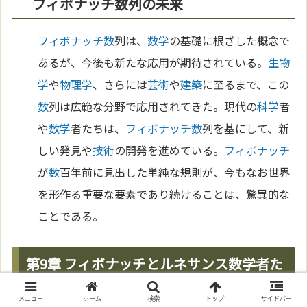
フィボナッチ数列の未来
フィボナッチ
数
列は、
数学
の基礎に根ざした概念で
あるが、今後も新たな応用が期待されている。
生物
学
や
物理学
、さらには
芸術
や
建築
に至るまで、この
数
列は広範な分野で応用されてきた。現代の
科学
者
や
数学
者たちは、
フィボナッチ
数
列を基にして、新
しい発見や
技術
の開発を進めている。
フィボナッチ
が
数
百年前に見出した単純な規則が、今もなお世界
を形作る重要な要素であり続けることは、驚異的な
ことである。
第9章 フィボナッチとルネサンス数学者た
ちの影響
メニュー
ホーム
検索
トップ
サイドバー