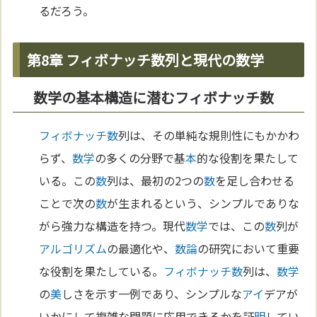
るだろう。
第8章 フィボナッチ数列と現代の数学
数学の基本構造に潜むフィボナッチ数
フィボナッチ
数
列は、その単純な規則性にもかかわ
らず、
数学
の多くの分野で基
本
的な役割を果たして
いる。この
数
列は、最初の2つの
数
を足し合わせる
ことで次の
数
が生まれるという、シンプルでありな
がら強力な構造を持つ。現代
数学
では、この
数
列が
アルゴリズム
の最適化や、
数論
の研究において重要
な役割を果たしている。
フィボナッチ
数
列は、
数学
の
美
しさを示す一例であり、シンプルな
アイ
デアが
いかにして複雑な問題に応用できるかを証
明
してい