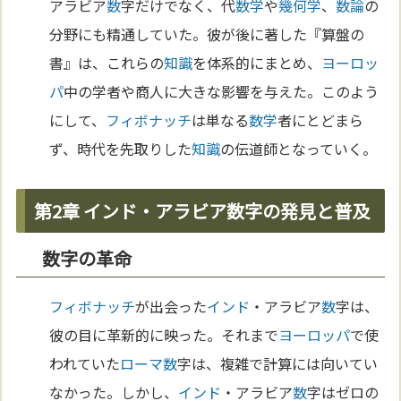
アラビア
数
字だけでなく、代
数学
や
幾何学
、
数論
の
分野にも精通していた。彼が後に著した『算盤の
書』は、これらの
知識
を体系的にまとめ、
ヨーロッ
パ
中の学者や商人に大きな影響を与えた。このよう
にして、
フィボナッチ
は単なる
数学
者にとどまら
ず、時代を先取りした
知識
の伝道師となっていく。
第2章 インド・アラビア数字の発見と普及
数字の革命
フィボナッチ
が出会った
インド
・アラビア
数
字は、
彼の目に革新的に映った。それまで
ヨーロッパ
で使
われていた
ローマ
数
字は、複雑で計算には向いてい
なかった。しかし、
インド
・アラビア
数
字はゼロの