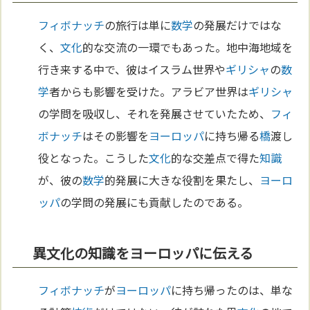
フィボナッチ
の旅行は単に
数学
の発展だけではな
く、
文化
的な交流の一環でもあった。地中海地域を
行き来する中で、彼はイスラム世界や
ギリシャ
の
数
学
者からも影響を受けた。アラビア世界は
ギリシャ
の学問を吸収し、それを発展させていたため、
フィ
ボナッチ
はその影響を
ヨーロッパ
に持ち帰る
橋
渡し
役となった。こうした
文化
的な交差点で得た
知識
が、彼の
数学
的発展に大きな役割を果たし、
ヨーロ
ッパ
の学問の発展にも貢献したのである。
異文化の知識をヨーロッパに伝える
フィボナッチ
が
ヨーロッパ
に持ち帰ったのは、単な