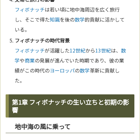
フィボナッチ
は若い頃に地中海周辺を広く旅行
し、そこで得た
知識
を後の
数学
的貢献に活かして
いる。
フィボナッチ
の時代背景
フィボナッチ
が活躍した
12世紀
から
13世紀
は、
数
学
や
商業
の発展が進んでいた時期であり、彼の業
績がこの時代の
ヨーロッパ
の
数学
革新に貢献し
た。
第1章 フィボナッチの生い立ちと初期の影
響
地中海の風に乗って