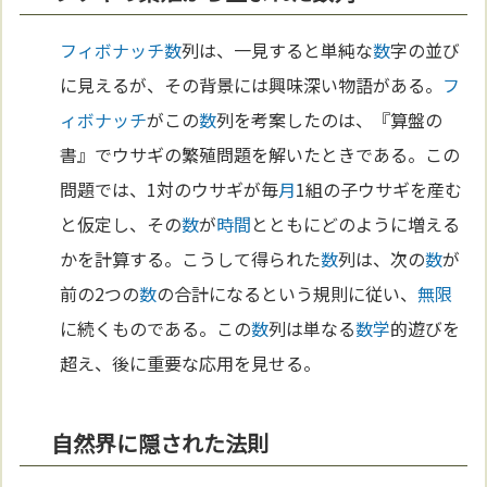
フィボナッチ
数
列は、一見すると単純な
数
字の並び
に見えるが、その背景には興味深い物語がある。
フ
ィボナッチ
がこの
数
列を考案したのは、『算盤の
書』でウサギの繁殖問題を解いたときである。この
問題では、1対のウサギが毎
月
1組の子ウサギを産む
と仮定し、その
数
が
時間
とともにどのように増える
かを計算する。こうして得られた
数
列は、次の
数
が
前の2つの
数
の合計になるという規則に従い、
無限
に続くものである。この
数
列は単なる
数学
的遊びを
超え、後に重要な応用を見せる。
自然界に隠された法則