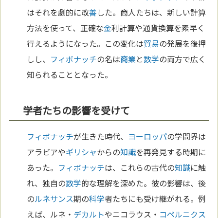
はそれを劇的に改
善
した。商人たちは、新しい計算
方法を使って、正確な
金
利計算や通貨換算を素早く
行えるようになった。この変化は
貿易
の発展を後押
しし、
フィボナッチ
の名は
商業
と
数学
の両方で広く
知られることとなった。
学者たちの影響を受けて
フィボナッチ
が生きた時代、
ヨーロッパ
の学問界は
アラビアや
ギリシャ
からの
知識
を再発見する時期に
あった。
フィボナッチ
は、これらの古代の
知識
に触
れ、独自の
数学
的な理解を深めた。彼の影響は、後
の
ルネサンス
期の
科学
者たちにも受け継がれる。例
えば、ルネ・
デカルト
やニコラウス・
コペルニクス