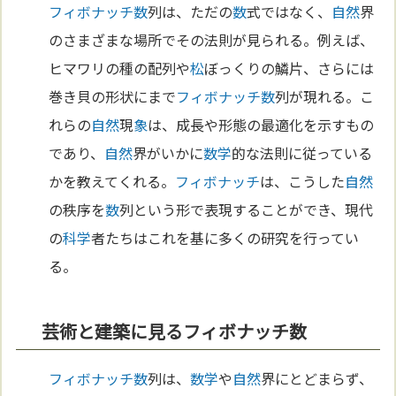
フィボナッチ
数
列は、ただの
数
式ではなく、
自然
界
のさまざまな場所でその法則が見られる。例えば、
ヒマワリの種の配列や
松
ぼっくりの鱗片、さらには
巻き貝の形状にまで
フィボナッチ
数
列が現れる。こ
れらの
自然
現
象
は、成長や形態の最適化を示すもの
であり、
自然
界がいかに
数学
的な法則に従っている
かを教えてくれる。
フィボナッチ
は、こうした
自然
の秩序を
数
列という形で表現することができ、現代
の
科学
者たちはこれを基に多くの研究を行ってい
る。
芸術と建築に見るフィボナッチ数
フィボナッチ
数
列は、
数学
や
自然
界にとどまらず、