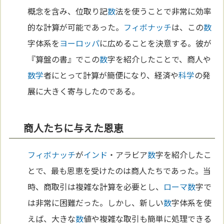
概念を含み、位取り記
数
法を使うことで非常に効率
的な計算が可能であった。
フィボナッチ
は、この
数
字体系を
ヨーロッパ
に広めることを決意する。彼が
『算盤の書』でこの
数
字を紹介したことで、商人や
数学
者にとって計算が簡便になり、経済や
科学
の発
展に大きく寄与したのである。
商人たちに与えた恩恵
フィボナッチ
が
インド
・アラビア
数
字を紹介したこ
とで、最も恩恵を受けたのは商人たちであった。当
時、商取引は複雑な計算を必要とし、
ローマ
数
字で
は非常に困難だった。しかし、新しい
数
字体系を使
えば、大きな
数
値や複雑な取引も簡単に処理できる