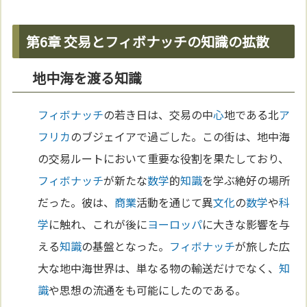
第6章 交易とフィボナッチの知識の拡散
地中海を渡る知識
フィボナッチ
の若き日は、交易の中
心
地である北
ア
フリカ
のブジェイアで過ごした。この街は、地中海
の交易ルートにおいて重要な役割を果たしており、
フィボナッチ
が新たな
数学
的
知識
を学ぶ絶好の場所
だった。彼は、
商業
活動を通じて異
文化
の
数学
や
科
学
に触れ、これが後に
ヨーロッパ
に大きな影響を与
える
知識
の基盤となった。
フィボナッチ
が旅した広
大な地中海世界は、単なる物の輸送だけでなく、
知
識
や思想の流通をも可能にしたのである。