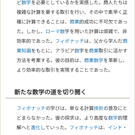
ど
数学
を必要としているかを実感した。商人たちは
複雑な計算を要する取引を行い、その中で素早く正
確に計算できることは、
商業
的成功に不可欠であっ
た。しかし、
ローマ
数
字を用いた計算は煩雑で、非
効率的であった。
フィボナッチ
は、父から学んだ
商
業
知識
をもとに、アラビア
数
字を
商業
取引に活かす
方法を考案する。彼の目的は、
商業
数学
を革新し、
より効率的な取引を実現することであった。
新たな数学の道を切り開く
フィボナッチ
の学びは、単なる計算
技術
の普及にと
どまらなかった。彼の探求は、より高度な
数学
的理
解へと
進化
していった。
フィボナッチ
は、
インド
・