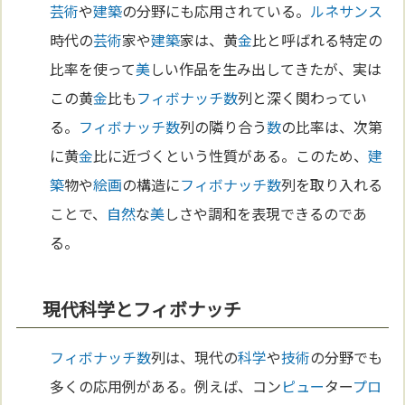
芸術
や
建築
の分野にも応用されている。
ルネサンス
時代の
芸術
家や
建築
家は、黄
金
比と呼ばれる特定の
比率を使って
美
しい作品を生み出してきたが、実は
この黄
金
比も
フィボナッチ
数
列と深く関わってい
る。
フィボナッチ
数
列の隣り合う
数
の比率は、次第
に黄
金
比に近づくという性質がある。このため、
建
築
物や
絵画
の構造に
フィボナッチ
数
列を取り入れる
ことで、
自然
な
美
しさや調和を表現できるのであ
る。
現代科学とフィボナッチ
フィボナッチ
数
列は、現代の
科学
や
技術
の分野でも
多くの応用例がある。例えば、コン
ピュー
ター
プロ