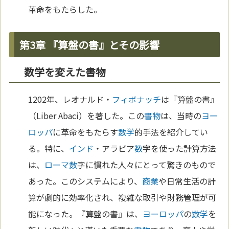
革命をもたらした。
第3章 『算盤の書』とその影響
数学を変えた書物
1202年、レオナルド・
フィボナッチ
は『算盤の書』
（Liber Abaci）を著した。この
書物
は、当時の
ヨー
ロッパ
に革命をもたらす
数学
的手法を紹介してい
る。特に、
インド
・アラビア
数
字を使った計算方法
は、
ローマ
数
字に慣れた人々にとって驚きのもので
あった。このシステムにより、
商業
や日常生活の計
算が劇的に効率化され、複雑な取引や財務管理が可
能になった。『算盤の書』は、
ヨーロッパ
の
数学
を