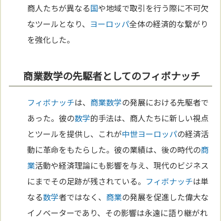
商人たちが異なる
国
や地域で取引を行う際に不可欠
なツールとなり、
ヨーロッパ
全体の経済的な繋がり
を強化した。
商業数学の先駆者としてのフィボナッチ
フィボナッチ
は、
商業
数学
の発展における先駆者で
あった。彼の
数学
的手法は、商人たちに新しい視点
とツールを提供し、これが
中世
ヨーロッパ
の経済活
動に革命をもたらした。彼の業績は、後の時代の
商
業
活動や経済理論にも影響を与え、現代のビジネス
にまでその足跡が残されている。
フィボナッチ
は単
なる
数学
者ではなく、
商業
の発展を促進した偉大な
イノベーターであり、その影響は永遠に語り継がれ