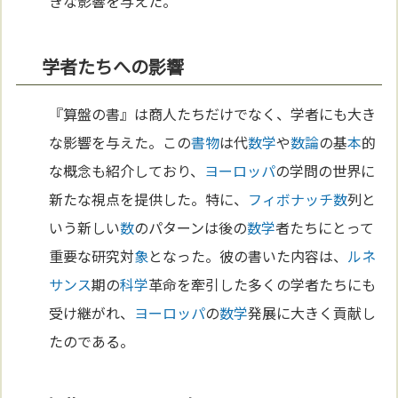
きな影響を与えた。
学者たちへの影響
『算盤の書』は商人たちだけでなく、学者にも大き
な影響を与えた。この
書物
は代
数学
や
数論
の基
本
的
な概念も紹介しており、
ヨーロッパ
の学問の世界に
新たな視点を提供した。特に、
フィボナッチ
数
列と
いう新しい
数
のパターンは後の
数学
者たちにとって
重要な研究対
象
となった。彼の書いた内容は、
ルネ
サンス
期の
科学
革命を牽引した多くの学者たちにも
受け継がれ、
ヨーロッパ
の
数学
発展に大きく貢献し
たのである。