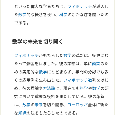
といった偉大な学者たちは、
フィボナッチ
が導入し
た
数学
的な概念を使い、
科学
の新たな扉を開いたの
である。
数学の未来を切り開く
フィボナッチ
がもたらした
数学
の革新は、後世にわ
たって影響を及ぼした。彼の業績は、単に
商業
のた
めの実用的な
数学
にとどまらず、学問の分野でも多
くの応用例を生み出した。
フィボナッチ
数
列をはじ
め、彼の理論や
方法論
は、現在でも
科学
や
数学
の研
究において重要な役割を果たしている。彼の革新
は、
数学
の
未来
を切り開き、
ヨーロッパ
全体に新た
な
知識
の波をもたらしたのである。