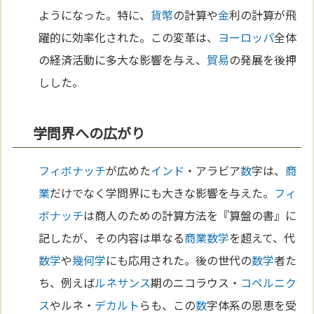
ようになった。特に、
貨幣
の計算や
金
利の計算が飛
躍的に効率化された。この変革は、
ヨーロッパ
全体
の経済活動に多大な影響を与え、
貿易
の発展を後押
しした。
学問界への広がり
フィボナッチ
が広めた
インド
・アラビア
数
字は、
商
業
だけでなく学問界にも大きな影響を与えた。
フィ
ボナッチ
は商人のための計算方法を『算盤の書』に
記したが、その内容は単なる
商業
数学
を超えて、代
数学
や
幾何学
にも応用された。後の世代の
数学
者た
ち、例えば
ルネサンス
期のニコラウス・
コペルニク
ス
やルネ・
デカルト
らも、この
数
字体系の恩恵を受