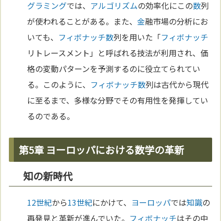
グラミング
では、
アルゴリズム
の効率化にこの
数
列
が使われることがある。また、
金
融市場の分析にお
いても、
フィボナッチ
数
列を用いた「
フィボナッチ
リトレースメント」と呼ばれる技法が利用され、価
格の変動パターンを予測するのに役立てられてい
る。このように、
フィボナッチ
数
列は古代から現代
に至るまで、多様な分野でその有用性を発揮してい
るのである。
第5章 ヨーロッパにおける数学の革新
知の新時代
12世紀
から
13世紀
にかけて、
ヨーロッパ
では
知識
の
再発見と革新が進んでいた。
フィボナッチ
はその中