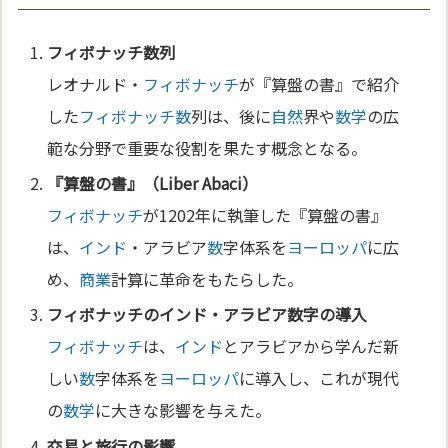
フィボナッチ
数
列
レオナルド・
フィボナッチ
が『算盤の書』で紹介
した
フィボナッチ
数
列は、後に
自然
界や
数学
の広
範な分野で重要な役割を果たす概念となる。
『算盤の書』（Liber Abaci）
フィボナッチ
が1202年に執筆した『算盤の書』
は、
インド
・アラビア
数
字体系を
ヨーロッパ
に広
め、
商業
計算に革命をもたらした。
フィボナッチ
の
インド
・アラビア
数
字の導入
フィボナッチ
は、
インド
とアラビアから学んだ新
しい
数
字体系を
ヨーロッパ
に導入し、これが現代
の
数学
に大きな影響を与えた。
交易と旅行の影響