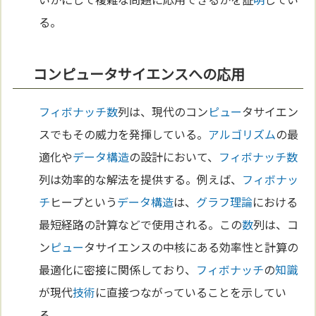
る。
コンピュータサイエンスへの応用
フィボナッチ
数
列は、現代のコン
ピュー
タサイエン
スでもその威力を発揮している。
アルゴリズム
の最
適化や
データ構造
の設計において、
フィボナッチ
数
列は効率的な解法を提供する。例えば、
フィボナッ
チ
ヒープという
データ構造
は、
グラフ理論
における
最短経路の計算などで使用される。この
数
列は、コ
ン
ピュー
タサイエンスの中核にある効率性と計算の
最適化に密接に関係しており、
フィボナッチ
の
知識
が現代
技術
に直接つながっていることを示してい
る。