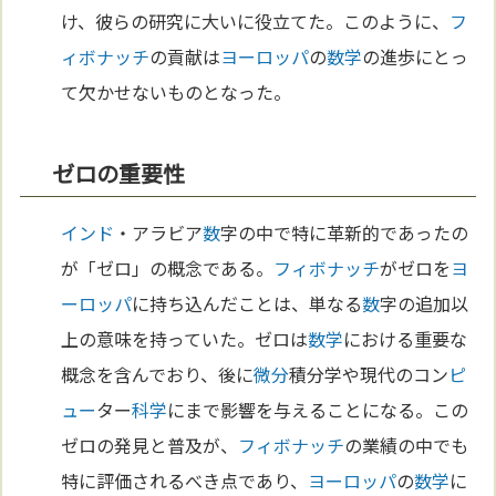
け、彼らの研究に大いに役立てた。このように、
フ
ィボナッチ
の貢献は
ヨーロッパ
の
数学
の進歩にとっ
て欠かせないものとなった。
ゼロの重要性
インド
・アラビア
数
字の中で特に革新的であったの
が「ゼロ」の概念である。
フィボナッチ
がゼロを
ヨ
ーロッパ
に持ち込んだことは、単なる
数
字の追加以
上の意味を持っていた。ゼロは
数学
における重要な
概念を含んでおり、後に
微分
積分学や現代のコン
ピ
ュー
ター
科学
にまで影響を与えることになる。この
ゼロの発見と普及が、
フィボナッチ
の業績の中でも
特に評価されるべき点であり、
ヨーロッパ
の
数学
に