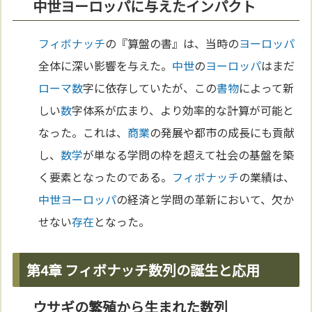
中世ヨーロッパに与えたインパクト
フィボナッチ
の『算盤の書』は、当時の
ヨーロッパ
全体に深い影響を与えた。
中世
の
ヨーロッパ
はまだ
ローマ
数
字に依存していたが、この
書物
によって新
しい
数
字体系が広まり、より効率的な計算が可能と
なった。これは、
商業
の発展や都市の成長にも貢献
し、
数学
が単なる学問の枠を超えて社会の基盤を築
く要素となったのである。
フィボナッチ
の業績は、
中世
ヨーロッパ
の経済と学問の革新において、欠か
せない
存在
となった。
第4章 フィボナッチ数列の誕生と応用
ウサギの繁殖から生まれた数列