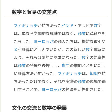
数字と貿易の交差点
フィボナッチ
が持ち帰った
インド
・アラビア
数
字
は、単なる学問的な興味ではなく、
商業
に革命をも
たらした。
ヨーロッパ
の商人たちは、複雑な取引や
金
利計算に苦しんでいたが、この新しい
数
字体系に
より、それらは劇的に簡単になった。
数
字の効率性
は
商業
の発展を後押しし、
貿易
の増加とともに新し
い計算方法が広がった。
フィボナッチ
は、
知識
を持
ち帰っただけでなく、それを実際の
商業
の現場で適
用することで、
ヨーロッパ
の経済を活性化させた。
文化の交流と数学の発展