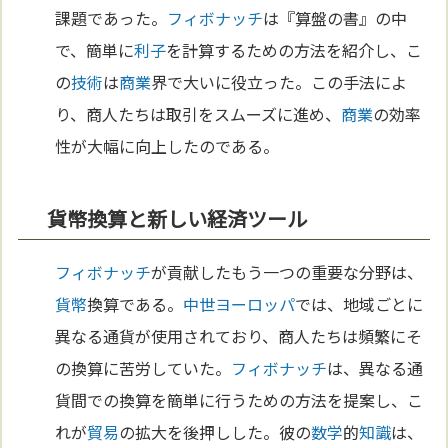
課題であった。
フィボナッチ
は『算盤の書』の中
で、簡単に
利子
を計算するための方法を紹介し、こ
の
技術
は
商業
界で大いに役立った。この手法によ
り、商人たちは取引をスムーズに進め、
商業
の効率
性が大幅に向上したのである。
貨幣換算と新しい経済ツール
フィボナッチ
が貢献したもう一つの重要な分野は、
貨幣
換算である。
中世
ヨーロッパ
では、地域ごとに
異なる通貨が使用されており、商人たちは頻繁にそ
の換算に苦労していた。
フィボナッチ
は、異なる通
貨間での換算を簡単に行うための方法を提案し、こ
れが
貿易
の拡大を後押しした。彼の
数学
的
知識
は、