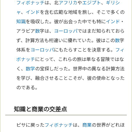
フィボナッチ
は、北
アフリカ
や
エジプト
、
ギリシ
ャ
、
インド
を含む広範な地域を旅し、そこで多くの
知識
を吸収した。彼が出会った中でも特に
インド
・
アラビア
数
字は、
ヨーロッパ
ではまだ知られておら
ず、計算方法も桁違いに優れていた。彼はこの
数
字
体系を
ヨーロッパ
にもたらすことを決意する。
フィ
ボナッチ
にとって、これらの旅は単なる冒険ではな
く、
数学
の宝探しだった。世界中の異なる計算方法
を学び、融合させることこそが、彼の使命となった
のである。
知識と商業の交差点
ピサに戻った
フィボナッチ
は、
商業
の世界がどれほ