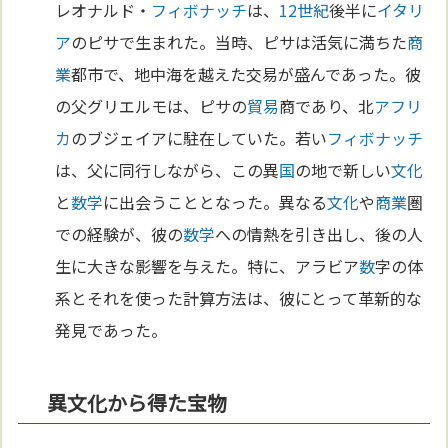
レオナルド・
フィボナッチ
は、
12世紀
後半に
イタリ
ア
のピサで生まれた。当時、ピサは活気に満ちた
商
業
都市で、地中海を越えた交易が盛んであった。彼
の父グリエルモは、ピサの
貿易
商であり、北
アフリ
カ
のブジェイアに駐在していた。若い
フィボナッチ
は、父に同行しながら、この異
国
の地で新しい
文化
と
数学
に出会うこととなった。異なる
文化
や
商業
圏
での経験が、彼の
数学
への情熱を引き出し、後の人
生に大きな影響を与えた。特に、アラビア
数
字の体
系とそれを使った計算方法は、彼にとって革新的な
発見であった。
異文化から得た宝物