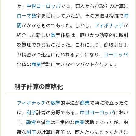
た。
中世
ヨーロッパ
では、商人たちが取引の計算に
ローマ
数
字を使用していたが、その方法は複雑で
時
間
がかかるものであった。しかし、
フィボナッチ
が
紹介した新しい
数
字体系は、簡単かつ効率的に取引
を処理できるものだった。これにより、商取引はよ
り精密かつ迅速に行われるようになり、
ヨーロッパ
全体の
商業
活動に大きなインパクトを与えた。
利子計算の簡略化
フィボナッチ
の
数学
的手法が
商業
で特に役立ったの
は、
利子
計算の分野である。
中世
ヨーロッパ
におい
て、
融資
や借
金
は日常的な
商業
活動であったが、複
雑な
利子
の計算は難解で、商人たちにとって大きな