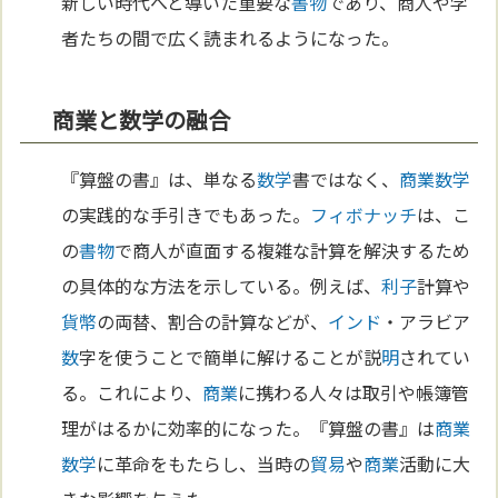
新しい時代へと導いた重要な
書物
であり、商人や学
者たちの間で広く読まれるようになった。
商業と数学の融合
『算盤の書』は、単なる
数学
書ではなく、
商業
数学
の実践的な手引きでもあった。
フィボナッチ
は、こ
の
書物
で商人が直面する複雑な計算を解決するため
の具体的な方法を示している。例えば、
利子
計算や
貨幣
の両替、割合の計算などが、
インド
・アラビア
数
字を使うことで簡単に解けることが説
明
されてい
る。これにより、
商業
に携わる人々は取引や帳簿管
理がはるかに効率的になった。『算盤の書』は
商業
数学
に革命をもたらし、当時の
貿易
や
商業
活動に大