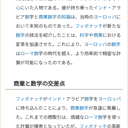
心
にいた人物である。彼が持ち帰った
インド
・アラ
ビア
数
字と
商業
数学
の
知識
は、当時の
ヨーロッパ
に
おいて未知のものであった。
フィボナッチ
が新たな
数学
の技法を紹介したことは、
科学
や
商業
における
変革を加速させた。これにより、
ヨーロッパ
の
数学
は
ローマ
数
字の時代を超え、より効率的で精密な計
算が可能になったのである。
商業と数学の交差点
フィボナッチ
が
インド
・アラビア
数
字を
ヨーロッパ
に持ち込んだことにより、
商業
数学
が急速に発展し
た。これまでの商取引は、煩雑な
ローマ
数
字を使っ
た計算が障害となっていたが、
フィボナッチ
の革新