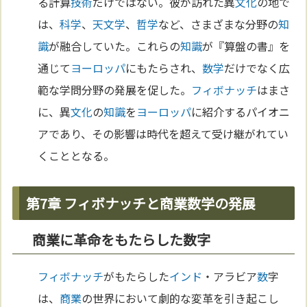
る計算
技術
だけではない。彼が訪れた異
文化
の地で
は、
科学
、
天文学
、
哲学
など、さまざまな分野の
知
識
が融合していた。これらの
知識
が『算盤の書』を
通じて
ヨーロッパ
にもたらされ、
数学
だけでなく広
範な学問分野の発展を促した。
フィボナッチ
はまさ
に、異
文化
の
知識
を
ヨーロッパ
に紹介するパイオニ
アであり、その影響は時代を超えて受け継がれてい
くこととなる。
第7章 フィボナッチと商業数学の発展
商業に革命をもたらした数字
フィボナッチ
がもたらした
インド
・アラビア
数
字
は、
商業
の世界において劇的な変革を引き起こし