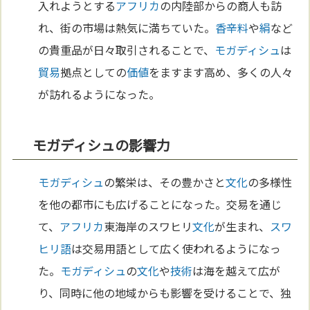
入れようとする
アフリカ
の内陸部からの商人も訪
れ、街の市場は熱気に満ちていた。
香辛料
や
絹
など
の貴重品が日々取引されることで、
モガディシュ
は
貿易
拠点としての
価値
をますます高め、多くの人々
が訪れるようになった。
モガディシュの影響力
モガディシュ
の繁栄は、その豊かさと
文化
の多様性
を他の都市にも広げることになった。交易を通じ
て、
アフリカ
東海岸のスワヒリ
文化
が生まれ、
スワ
ヒリ語
は交易用語として広く使われるようになっ
た。
モガディシュ
の
文化
や
技術
は海を越えて広が
り、同時に他の地域からも影響を受けることで、独