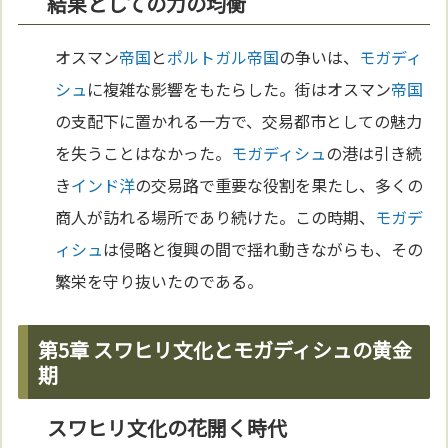
結果としての力の均衡
オスマン
帝国
と
ポルトガル
帝国
の争いは、
モガディ
シュ
に複雑な影響をもたらした。街はオスマン
帝国
の支配下に置かれる一方で、交易都市としての魅力
を失うことはなかった。
モガディシュ
の港は引き続
き
インド洋
の交易路で重要な役割を果たし、多くの
商人が訪れる場所であり続けた。この時期、
モガデ
ィシュ
は侵略と復興の間で揺れ動きながらも、その
繁栄を守り抜いたのである。
第5章 スワヒリ文化とモガディシュの黄金
期
スワヒリ文化の花開く時代