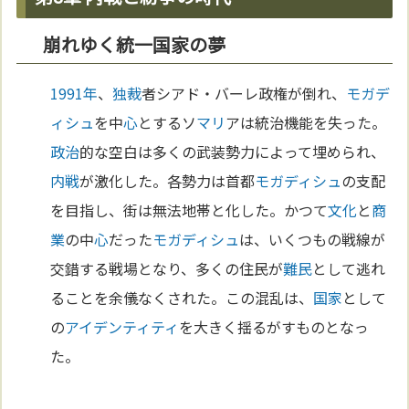
崩れゆく統一国家の夢
1991年
、
独裁
者シアド・バーレ政権が倒れ、
モガデ
ィシュ
を中
心
とするソ
マリ
アは統治機能を失った。
政治
的な空白は多くの武装勢力によって埋められ、
内戦
が激化した。各勢力は首都
モガディシュ
の支配
を目指し、街は無法地帯と化した。かつて
文化
と
商
業
の中
心
だった
モガディシュ
は、いくつもの戦線が
交錯する戦場となり、多くの住民が
難民
として逃れ
ることを余儀なくされた。この混乱は、
国家
として
の
アイデンティティ
を大きく揺るがすものとなっ
た。