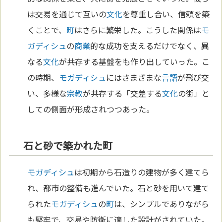
は交易を通じて互いの
文化
を尊重し合い、信頼を築
くことで、
町
はさらに繁栄した。こうした関係は
モ
ガディシュ
の
商業
的な成功を支えるだけでなく、異
なる
文化
が共存する基盤をも作り出していった。こ
の時期、
モガディシュ
にはさまざまな
言語
が飛び交
い、多様な
宗教
が共存する「交差する
文化
の街」と
しての側面が形成されつつあった。
石と砂で築かれた町
モガディシュ
は初期から石造りの建物が多く建てら
れ、都市の整備も進んでいた。石と砂を用いて建て
られた
モガディシュ
の
町
は、シンプルでありながら
も堅牢で、交易や防衛に適した設計がされていた。