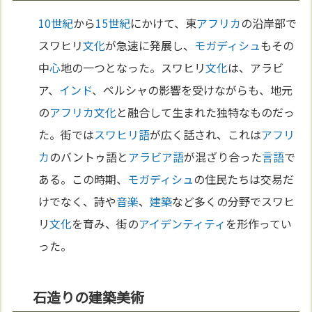
10世紀
から
15世紀
にかけて、東
アフリカ
の沿岸部で
スワヒリ
文化
が急速に発展し、
モガディシュ
もその
中
心
地の一つとなった。スワヒリ
文化
は、アラビ
ア、
インド
、ペルシャの影響を受けながらも、地元
の
アフリカ
文化
と融合して生まれた独特なものだっ
た。街では
スワヒリ語
が広く話され、これは
アフリ
カ
のバントゥ語と
アラビア語
が混ざり合った
言語
で
ある。この時期、
モガディシュ
の住民たちは交易だ
けでなく、詩や
音楽
、
建築
など多くの分野でスワヒ
リ
文化
を育み、街の
アイデンティティ
を形作ってい
った。
石造りの建築美術