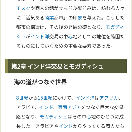
モスク
や商人の館が立ち並ぶ街並みは、訪れる人々
に「活気ある
商業
都市」の印
象
を与えた。こうした
都市の構造は、その後の発展の礎となり、
モガディ
シュ
が
インド洋
交易の中
心
地としての地位を確固た
るものにしていくための重要な要素であった。
第2章 インド洋交易とモガディシュ
海の道がつなぐ世界
8世紀
から
15世紀
にかけて、
インド洋
は
アフリカ
、
アラビア、
インド
、
東南アジア
をつなぐ巨大な交易
路となり、
モガディシュ
はその中
心
地のひとつに成
長した。アラビアや
インド
からやってくる商人たち