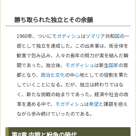
勝ち取られた独立とその余韻
1960年、ついに
モガディシュ
はソ
マリ
ア共和
国
の一
部として独立を達成した。この出来事は、街全体を
歓喜で包み込み、人々の長年の努力が実を結んだ瞬
間であった。独立後、
モガディシュ
は新生
国家
の首
都となり、
政治
と
文化
の中
心
地としての役割を果た
していくことになる。だが、独立は終わりではな
く、新たな挑戦の始まりであった。経済や社会の改
革を進める中で、
モガディシュ
は
希望
と課題を抱え
ながら歩み続けていったのである。
第8章 内戦と紛争の時代