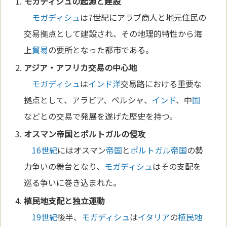
モガディシュ
の起源と建設
モガディシュ
は7世紀にアラブ商人と地元住民の
交易拠点として建設され、その地理的特性から海
上
貿易
の要所となった都市である。
アジア
・
アフリカ
交易の中
心
地
モガディシュ
は
インド洋
交易路における重要な
拠点として、アラビア、ペルシャ、
インド
、中
国
などとの交易で発展を遂げた歴史を持つ。
オスマン
帝国
と
ポルトガル
の侵攻
16世紀
にはオスマン
帝国
と
ポルトガル
帝国
の勢
力争いの舞台となり、
モガディシュ
はその支配を
巡る争いに巻き込まれた。
植民地
支配と独立運動
19世紀
後半、
モガディシュ
は
イタリア
の
植民地