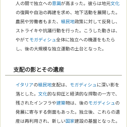
人の間で独立への
意識
が高まった。彼らは地元
文化
の復興や自治の再建を求め、地下活動を展開した。
農民や労働者もまた、
植民地
政策に対して反発し、
ストライキや抗議行動を行った。こうした動きは、
やがて
モガディシュ
全体に独立への機運をもたら
し、後の大規模な独立運動の土台となった。
支配の影とその遺産
イタリア
の
植民地
支配は、
モガディシュ
に深い影を
落とした。
文化
的な抑圧と経済的な搾取の一方で、
残されたインフラや
建築
物は、後の
モガディシュ
の
発展に寄与する側面もあった。独立後、これらの遺
産は再利用され、新しい
国家
建設の基盤となった。