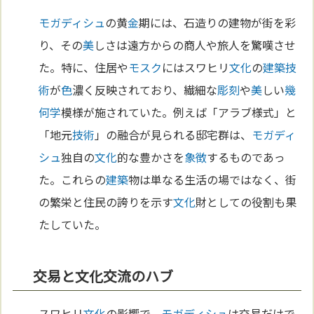
モガディシュ
の黄
金
期には、石造りの建物が街を彩
り、その
美
しさは遠方からの商人や旅人を驚嘆させ
た。特に、住居や
モスク
にはスワヒリ
文化
の
建築
技
術
が
色
濃く反映されており、繊細な
彫刻
や
美
しい
幾
何学
模様が施されていた。例えば「アラブ様式」と
「地元
技術
」の融合が見られる邸宅群は、
モガディ
シュ
独自の
文化
的な豊かさを
象徴
するものであっ
た。これらの
建築
物は単なる生活の場ではなく、街
の繁栄と住民の誇りを示す
文化
財としての役割も果
たしていた。
交易と文化交流のハブ
スワヒリ
文化
の影響で、
モガディシュ
は交易だけで