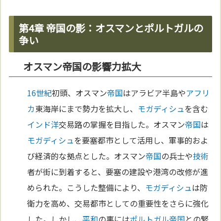
第4章 帝国の影：オスマンとポルトガルの
争い
オスマン帝国の影響力拡大
16世紀
初頭、オスマン
帝国
はアラビア半島や
アフリ
カ
東海岸にまで勢力を拡大し、
モガディシュ
を含む
インド洋
交易路の掌握を目指した。オスマン
帝国
は
モガディシュ
を要塞都市として活用し、軍事的およ
び経済的な拠点とした。オスマン
帝国
の兵士や
技術
者が街に到着すると、要塞の建設や港湾の改修が進
められた。こうした整備により、
モガディシュ
は防
衛力を高め、交易都市としての重要性をさらに強化
した。しかし、
平和
の裏には
ポルトガル
帝国
との緊