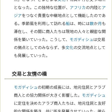
となった。この独特な位置が、
アフリカ
の内陸と
ア
ジア
をつなぐ貴重な中継地点として機能したのであ
る。季節風を利用して訪れる
船
は、時には
数
か
月
も
滞在し、その間に商人たちは現地の人々と親密な関
係を築いていった。こうして、
モガディシュ
は交易
の拠点としてのみならず、多
文化
の交流地点として
も発展していった。
交易と友情の橋
モガディシュ
の初期の成長には、地元住民とアラブ
商人との協力関係が大きく影響した。
モガディシュ
に定住を決めたアラブ商人たちは、地元住民と友好
的な関係を築き、共に街を発展させていった。彼ら