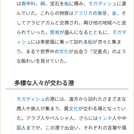
は
香辛料
、
絹
、宝石を
船
に積み、
モガディシュ
に運
んでいた。これらの物資は
アフリカ
の
象
牙、
金
、そ
してアラビアガムと交換され、再び他の地域へと送
られていった。
貿易
が盛んになるとともに、
モガデ
ィシュ
には季節風に乗って訪れる
船
が次々と集ま
り、まるで世界中の
文化
が出会う「交差点」のよう
な賑わいを見せていた。
多様な人々が交わる港
モガディシュ
の港には、遠方から訪れたさまざまな
商人や旅人が集まり、異
文化
が交わる場となってい
た。アラブ人やペルシャ人、さらには
インド
人や中
国
人までが、この港で出会い、それぞれの言葉や風