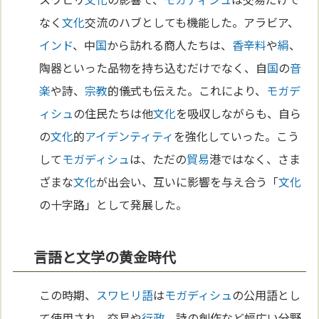
なく
文化
交流のハブとしても機能した。アラビア、
インド
、中
国
から訪れる商人たちは、
香辛料
や
絹
、
陶器といった品物を持ち込むだけでなく、自
国
の
音
楽
や詩、
宗教
的儀式も伝えた。これにより、
モガデ
ィシュ
の住民たちは他
文化
を吸収しながらも、自ら
の
文化
的
アイデンティティ
を強化していった。こう
して
モガディシュ
は、ただの
貿易
港ではなく、さま
ざまな
文化
が出会い、互いに影響を与え合う「
文化
の十字路」として発展した。
言語と文学の黄金時代
この時期、
スワヒリ語
は
モガディシュ
の公用語とし
て使用され、交易や
行政
、詩の創作など幅広い分野