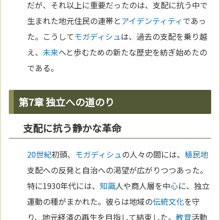
だが、それ以上に重要だったのは、支配に抗う中で
生まれた地元住民の連帯と
アイデンティティ
であっ
た。こうして
モガディシュ
は、過去の支配を乗り越
え、
未来
へと歩むための新たな歴史を紡ぎ始めたの
である。
第7章 独立への道のり
支配に抗う静かな革命
20世紀
初頭、
モガディシュ
の人々の間には、
植民地
支配への反発と自治への渇望が広がりつつあった。
特に1930年代には、
知識
人や商人層を中
心
に、独立
運動の種がまかれた。彼らは地域の
伝統
文化
を守
り、地元経済の再生を目指して結束した。
教育
活動