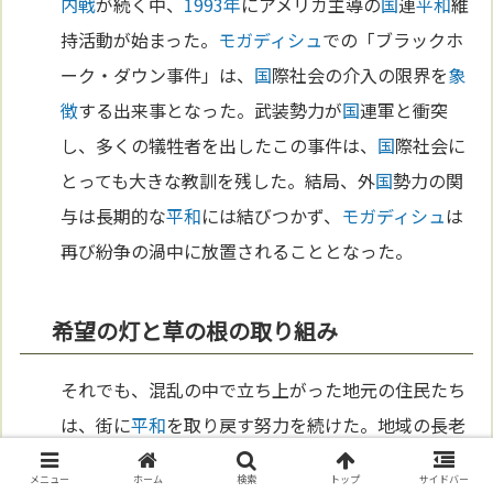
内戦
が続く中、
1993年
にアメリカ主導の
国
連
平和
維
持活動が始まった。
モガディシュ
での「ブラックホ
ーク・ダウン事件」は、
国
際社会の介入の限界を
象
徴
する出来事となった。武装勢力が
国
連軍と衝突
し、多くの犠牲者を出したこの事件は、
国
際社会に
とっても大きな教訓を残した。結局、外
国
勢力の関
与は長期的な
平和
には結びつかず、
モガディシュ
は
再び紛争の渦中に放置されることとなった。
希望の灯と草の根の取り組み
それでも、混乱の中で立ち上がった地元の住民たち
は、街に
平和
を取り戻す努力を続けた。地域の長老
たちや
宗教
指導者が和解を促し、女性や若者が
教育
メニュー
ホーム
検索
トップ
サイドバー