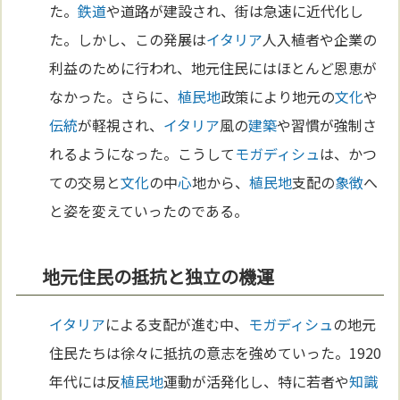
た。
鉄道
や道路が建設され、街は急速に近代化し
た。しかし、この発展は
イタリア
人入植者や企業の
利益のために行われ、地元住民にはほとんど恩恵が
なかった。さらに、
植民地
政策により地元の
文化
や
伝統
が軽視され、
イタリア
風の
建築
や習慣が強制さ
れるようになった。こうして
モガディシュ
は、かつ
ての交易と
文化
の中
心
地から、
植民地
支配の
象徴
へ
と姿を変えていったのである。
地元住民の抵抗と独立の機運
イタリア
による支配が進む中、
モガディシュ
の地元
住民たちは徐々に抵抗の意志を強めていった。1920
年代には反
植民地
運動が活発化し、特に若者や
知識