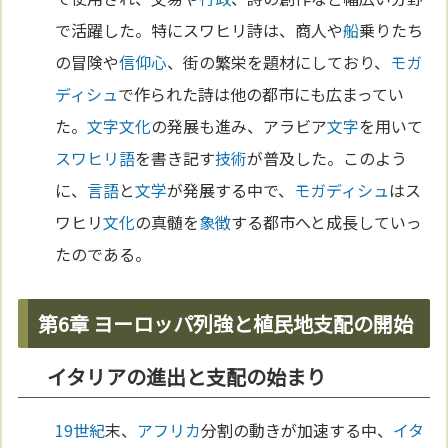
で活躍した。特にスワヒリ詩は、商人や
船
乗りたち
の冒険や
信仰
心
、街の繁栄を題材にしており、
モガ
ディシュ
で作られた詩は他の都市にも広まってい
た。
文字
文化
の発展も進み、アラビア
文字
を用いて
スワヒリ語
を書き記す
技術
が普及した。このよう
に、
言語
と
文学
が発展する中で、
モガディシュ
はス
ワヒリ
文化
の真髄を
象徴
する都市へと成長していっ
たのである。
第6章 ヨーロッパ列強と植民地支配の開始
イタリアの進出と支配の始まり
19世紀
末、
アフリカ
分割の動きが加速する中、
イタ