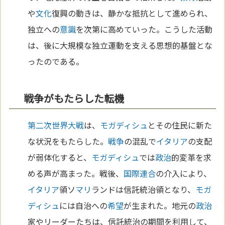
や
文化
復興の動きは、静かな抵抗として進められ、
独立への
意識
を次第に高めていった。こうした活動
は、後に大規模な独立運動を支える思想的基盤とな
ったのである。
戦争がもたらした転機
第二次世界大戦
は、
モガディシュ
とその住民に新た
な状況をもたらした。
戦争
の混乱で
イタリア
の支配
が弱体化すると、
モガディシュ
では
政治
的変革を求
める声が高まった。戦後、
国際連合
の介入により、
イタリア
領ソ
マリ
ランドは信託統治領となり、
モガ
ディシュ
には自治への
希望
が生まれた。地元の
政治
家やリーダーたちは、信託統治の期間を利用して、