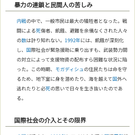
暴力の連鎖と民間人の苦しみ
内戦
の中で、一般市民は最大の犠牲者となった。戦
闘による
死
傷者、飢餓、避難を余儀なくされた人々
の
数
は計り知れない。
1992年
には、飢餓が深刻化
し、
国
際社会が緊急援助に乗り出すも、武装勢力間
の対立によって支援物資の配布すら困難な状況に陥
った。この時期、
モガディシュ
の住民たちは命を守
るため、地下室に身を潜めたり、海を越えて
国
外へ
逃れたりと必
死
の思いで日々を生き抜いたのであ
る。
国際社会の介入とその限界