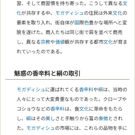
習、そして商習慣を持ち寄った。こうして異なる
文
化
が共存する中、
モガディシュ
の住民は外来
文化
の
要素を取り入れ、街自体が
国
際
色
豊かな場所へと変
貌を遂げた。商人たちは同じ街で肩を並べて商売
し、異なる
宗教
や
価値
観が共存する都市
文化
が育ま
れていったのである。
魅惑の香辛料と絹の取引
モガディシュ
に運ばれてくる
香辛料
や
絹
は、当時の
人々にとって大変貴重なものであった。クローブや
コショウなどの
香辛料
は、食
文化
に革命をもたら
し、
絹
はその
美
しさと手触りから富の
象徴
とされ
た。
モガディシュ
の市場には、これらの品物を手に