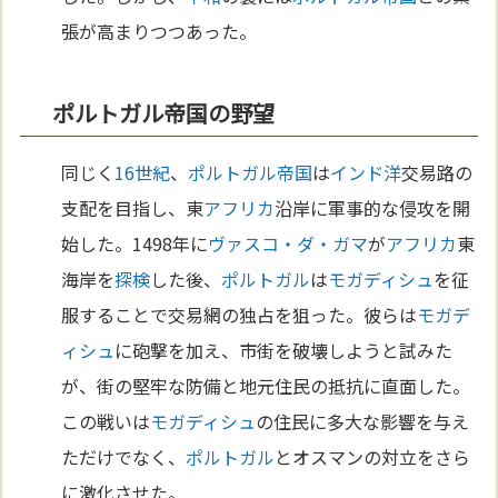
張が高まりつつあった。
ポルトガル帝国の野望
同じく
16世紀
、
ポルトガル
帝国
は
インド洋
交易路の
支配を目指し、東
アフリカ
沿岸に軍事的な侵攻を開
始した。1498年に
ヴァスコ・ダ・ガマ
が
アフリカ
東
海岸を
探検
した後、
ポルトガル
は
モガディシュ
を征
服することで交易網の独占を狙った。彼らは
モガデ
ィシュ
に砲撃を加え、市街を破壊しようと試みた
が、街の堅牢な防備と地元住民の抵抗に直面した。
この戦いは
モガディシュ
の住民に多大な影響を与え
ただけでなく、
ポルトガル
とオスマンの対立をさら
に激化させた。