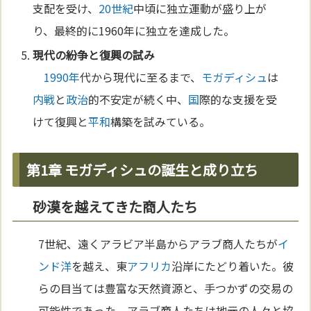
支配を受け、
20世紀
中頃に独立運動が盛り上が
り、最終的に1960年に独立を達成した。
現代の紛争と復興の試み
1990年
代から現代に至るまで、
モガディシュ
は
内戦
と
政治
的不安定が続く中、
国
際的な支援を受
けて復興と
平和
構築を試みている。
第1章 モガディシュの誕生と成り立ち
砂漠を越えてきた商人たち
7世紀、遠くアラビア半島からアラブ商人たちが
イ
ンド洋
を越え、東
アフリカ
沿岸にたどり着いた。彼
らの目当ては豊富な天然資源と、手つかずの交易の
可能性であった。アラブ商人たちは地元の人々と協