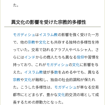
た。
異文化の影響を受けた宗教的多様性
モガディシュ
は
イスラム教
の影響を強く受けた一方
で、他の
宗教
や
文化
とも共存する独特の多様性を持
っていた。交易で訪れるアラブ人やペルシャ人、さ
らには
インド
からの商人たちも異なる
信仰
や習慣を
持っており、これが
モガディシュ
の
文化
に影響を与
えた。
イスラム教
徒が多
数
を占める中でも、異なる
宗教
や
文化
が融和し、独自の社会的調和が保たれ
た。こうした多様性は、
モガディシュ
が単なる交易
都市にとどまらず、豊かな
文化
的交流の場として成
長するための原動力となった。