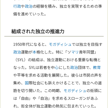
行政
や
政治
の経験を積み、独立を実現するための準
備を進めていった。
結成された独立の推進力
1950年代になると、
モガディシュ
では独立を目指す
政治
運動が
本
格化した。特に「ソ
マリ
青年同盟」
（SYL）の結成は、独立運動における重要な転機と
なった。SYLは若者を中
心
にした
政治
団体で、
教育
や平等を求める活動を展開した。彼らは市民の声を
集め、
国
際社会にも訴えかけることで、独立への道
筋を切り開いた。この時期、
モガディシュ
の街頭に
は「自由」や「自治」を求めるスローガンがあふ
れ、街全体が独立運動の熱気に包まれていった。