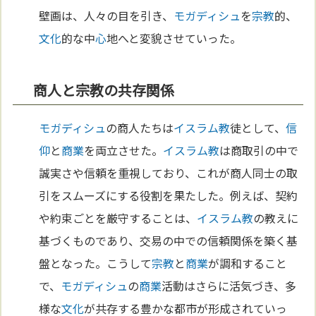
壁画は、人々の目を引き、
モガディシュ
を
宗教
的、
文化
的な中
心
地へと変貌させていった。
商人と宗教の共存関係
モガディシュ
の商人たちは
イスラム教
徒として、
信
仰
と
商業
を両立させた。
イスラム教
は商取引の中で
誠実さや信頼を重視しており、これが商人同士の取
引をスムーズにする役割を果たした。例えば、契約
や約束ごとを厳守することは、
イスラム教
の教えに
基づくものであり、交易の中での信頼関係を築く基
盤となった。こうして
宗教
と
商業
が調和すること
で、
モガディシュ
の
商業
活動はさらに活気づき、多
様な
文化
が共存する豊かな都市が形成されていっ