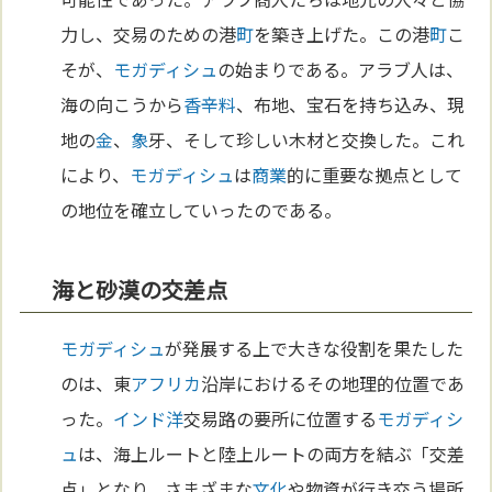
力し、交易のための港
町
を築き上げた。この港
町
こ
そが、
モガディシュ
の始まりである。アラブ人は、
海の向こうから
香辛料
、布地、宝石を持ち込み、現
地の
金
、
象
牙、そして珍しい木材と交換した。これ
により、
モガディシュ
は
商業
的に重要な拠点として
の地位を確立していったのである。
海と砂漠の交差点
モガディシュ
が発展する上で大きな役割を果たした
のは、東
アフリカ
沿岸におけるその地理的位置であ
った。
インド洋
交易路の要所に位置する
モガディシ
ュ
は、海上ルートと陸上ルートの両方を結ぶ「交差
点」となり、さまざまな
文化
や物資が行き交う場所