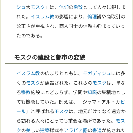
シュ
大
モスク
」は、
信仰
の
象徴
として人々に親しま
れた。
イスラム教
の影響により、
倫理
観や商取引の
公正さが重視され、商人同士の信頼も強まっていっ
たのである。
モスクの建設と都市の変貌
イスラム教
の広まりとともに、
モガディシュ
には多
くの
モスク
が建設された。これらの
モスク
は、単な
る
宗教
施設にとどまらず、学問や
知識
の集積地とし
ても機能していた。例えば、「ジャマ・アル・カ
ビ
ール
」と呼ばれる
モスク
は、地元だけでなく遠方か
ら訪れる人々にとっても重要な場所であった。
モス
ク
の
美
しい
建築
様式や
アラビア語
の
書道
が施された