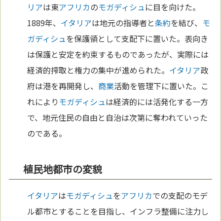
リア
は東
アフリカ
の
モガディシュ
に目を向けた。
1889年、
イタリア
は地元の指導者と
条約
を結び、
モ
ガディシュ
を保護領として支配下に置いた。表向き
は保護と安定を約束するものであったが、実際には
経済的搾取と権力の集中が進められた。
イタリア
政
府は港を再開発し、
商業
活動を管理下に置いた。こ
れにより
モガディシュ
は経済的には活発化する一方
で、地元住民の自由と自治は次第に奪われていった
のである。
植民地都市の変貌
イタリア
は
モガディシュ
を
アフリカ
での支配のモデ
ル都市とすることを目指し、インフラ整備に注力し