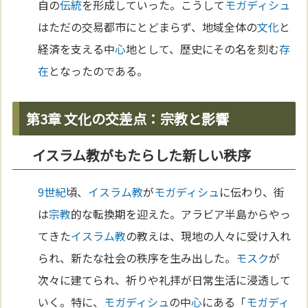
自の
伝統
を形成していった。こうして
モガディシュ
はただの交易都市にとどまらず、地域全体の
文化
と
経済を支える中
心
地として、歴史にその名を刻む
存
在
となったのである。
第3章 文化の交差点：宗教と影響
イスラム教がもたらした新しい秩序
9世紀
頃、
イスラム教
が
モガディシュ
に伝わり、街
は
宗教
的な転換期を迎えた。アラビア半島からやっ
てきた
イスラム教
の教えは、現地の人々に受け入れ
られ、新たな社会の秩序を生み出した。
モスク
が
次々に建てられ、祈りや礼拝が日常生活に浸透して
いく。特に、
モガディシュ
の中
心
にある「
モガディ