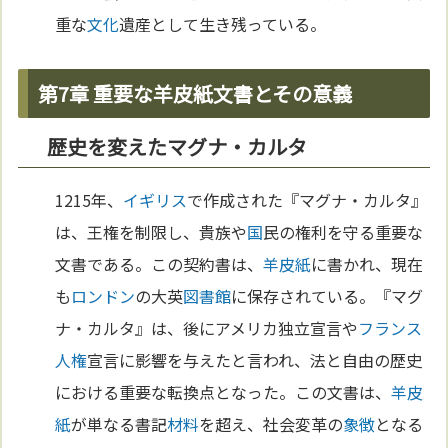
重な
文化
遺産として生き残っている。
第7章 重要な羊皮紙文書とその意義
歴史を変えたマグナ・カルタ
1215年、
イギリス
で作成された『マグナ・カルタ』
は、王権を制限し、貴族や
国
民の権利を守る重要な
文書である。この契約書は、
羊皮紙
に書かれ、現在
も
ロンドン
の大英
図書館
に保存されている。『マグ
ナ・カルタ』は、後にアメリカ独立宣言や
フランス
人権
宣言に影響を与えたと言われ、法と自由の歴史
における重要な転換点となった。この文書は、
羊皮
紙
が単なる書記
材料
を超え、社会変革の
象徴
となる