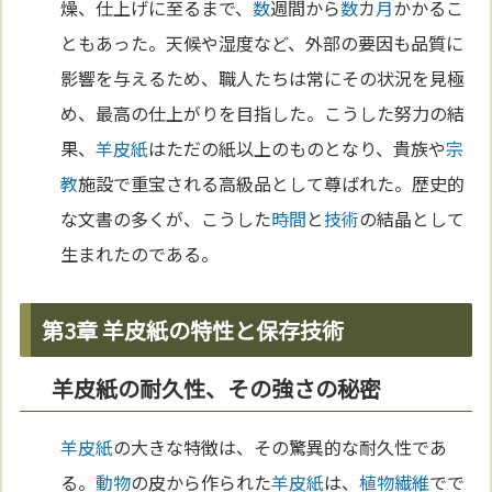
燥、仕上げに至るまで、
数
週間から
数
カ
月
かかるこ
ともあった。天候や湿度など、外部の要因も品質に
影響を与えるため、職人たちは常にその状況を見極
め、最高の仕上がりを目指した。こうした努力の結
果、
羊皮紙
はただの紙以上のものとなり、貴族や
宗
教
施設で重宝される高級品として尊ばれた。歴史的
な文書の多くが、こうした
時間
と
技術
の結晶として
生まれたのである。
第3章 羊皮紙の特性と保存技術
羊皮紙の耐久性、その強さの秘密
羊皮紙
の大きな特徴は、その驚異的な耐久性であ
る。
動物
の皮から作られた
羊皮紙
は、
植物
繊維
でで