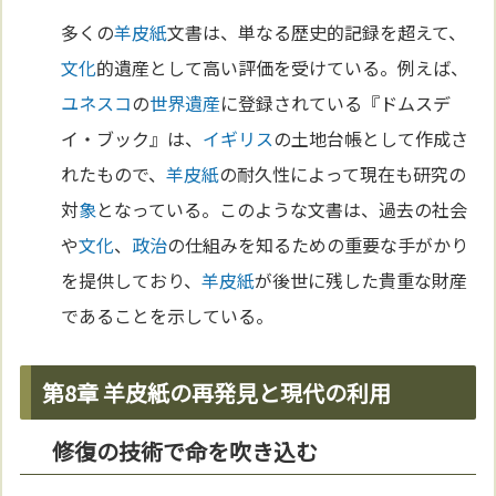
多くの
羊皮紙
文書は、単なる歴史的記録を超えて、
文化
的遺産として高い評価を受けている。例えば、
ユネスコ
の
世界遺産
に登録されている『ドムスデ
イ・ブック』は、
イギリス
の土地台帳として作成さ
れたもので、
羊皮紙
の耐久性によって現在も研究の
対
象
となっている。このような文書は、過去の社会
や
文化
、
政治
の仕組みを知るための重要な手がかり
を提供しており、
羊皮紙
が後世に残した貴重な財産
であることを示している。
第8章 羊皮紙の再発見と現代の利用
修復の技術で命を吹き込む