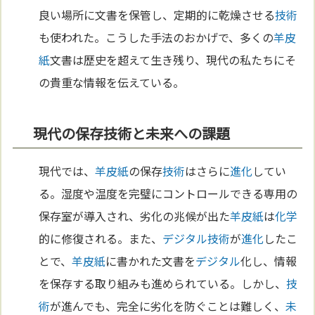
良い場所に文書を保管し、定期的に乾燥させる
技術
も使われた。こうした手法のおかげで、多くの
羊皮
紙
文書は歴史を超えて生き残り、現代の私たちにそ
の貴重な情報を伝えている。
現代の保存技術と未来への課題
現代では、
羊皮紙
の保存
技術
はさらに
進化
してい
る。湿度や温度を完璧にコントロールできる専用の
保存室が導入され、劣化の兆候が出た
羊皮紙
は
化学
的に修復される。また、
デジタル
技術
が
進化
したこ
とで、
羊皮紙
に書かれた文書を
デジタル
化し、情報
を保存する取り組みも進められている。しかし、
技
術
が進んでも、完全に劣化を防ぐことは難しく、
未