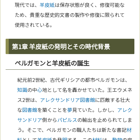
現代では、
羊皮紙
は保存状態が良く、修復可能な
ため、貴重な歴史的文書の製作や修復に限られて
使用されている。
第1章 羊皮紙の発明とその時代背景
ペルガモンと羊皮紙の誕生
紀元前2世紀、古代ギリシアの都市ペルガモンは、
知識
の中
心
地として名を轟かせていた。王エウメネ
ス2世は、
アレクサンドリア
図書館
に匹敵する壮大
な
図書館
を築くことを
夢
見ていた。しかし、
アレク
サンドリア
側から
パピルス
の輸出を止められてしま
う。そこで、ペルガモンの職人たちは新たな書記
材
料
として
羊皮紙
を発
明
する。この
材料
は、
動物
の皮