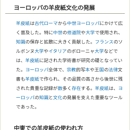
ヨーロッパの羊皮紙文化の発展
羊皮紙
は
古代ローマ
から
中世
ヨーロッパ
にかけて広
く普及した。特に
中世
の
修道院
や
大学
で使用され、
知識
の保存と拡散に大きく貢献した。
フランス
のソ
ルボンヌ
大学
や
イタリア
のボローニャ
大学
などで
は、
羊皮紙
に記された学術書が研究の礎となってい
た。
ヨーロッパ
全体で、
宗教
的写
本
や王
国
の
法律
文
書も
羊皮紙
で作られ、その品質の高さから後世に残
された貴重な記録が
数
多く
存在
する。
羊皮紙
は、
ヨ
ーロッパ
の
知識
と
文化
の発展を支えた重要なツール
であった。
中東での羊皮紙の使われ方