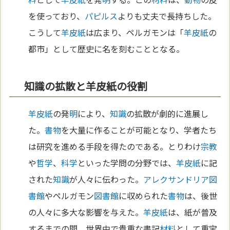
を使っており、
パピルス
よりも丈夫で長持ちした。
こうして
羊皮紙
は広まり、ペルガモンは「
羊皮紙
の
都市」として歴史に名を刻むこととなる。
知識の拡散と羊皮紙の役割
羊皮紙
の発
明
により、
知識
の拡散が劇的に進展し
た。
書物
を大量に作ることが可能となり、学者たち
は研究を進める手段を得たのである。とりわけ
宗教
や
哲学
、
科学
といった学問の分野では、
羊皮紙
に記
された
知識
が人々に伝わった。
アレクサンドリア
図
書館
やペルガモン
図書館
に収められた
書物
は、後世
の人々に多大な影響を与えた。
羊皮紙
は、紙が普及
するまでの間、世界中で貴重な書記
材料
として重宝