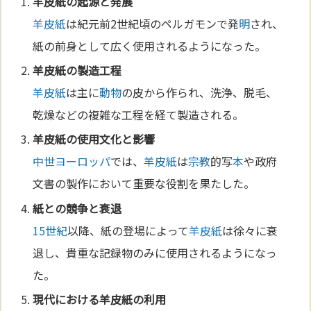
羊皮紙
の起源と発展
羊皮紙
は紀元前2世紀頃のペルガモンで発
明
され、
紙の前身として広く使用されるようになった。
羊皮紙
の製造工程
羊皮紙
は主に
動物
の皮から作られ、洗浄、脱毛、
乾燥などの複雑な工程を経て製造される。
羊皮紙
の使用
文化
と影響
中世
ヨーロッパ
では、
羊皮紙
は
宗教
的写
本
や政府
文書の製作において重要な役割を果たした。
紙との競争と衰退
15世紀
以降、紙の登場によって
羊皮紙
は徐々に衰
退し、貴重な記録物のみに使用されるようになっ
た。
現代における
羊皮紙
の利用