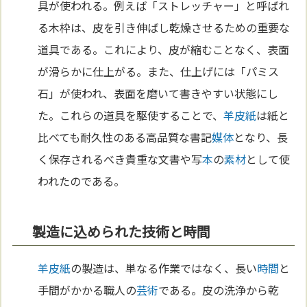
具が使われる。例えば「ストレッチャー」と呼ばれ
る木枠は、皮を引き伸ばし乾燥させるための重要な
道具である。これにより、皮が縮むことなく、表面
が滑らかに仕上がる。また、仕上げには「パミス
石」が使われ、表面を磨いて書きやすい状態にし
た。これらの道具を駆使することで、
羊皮紙
は紙と
比べても耐久性のある高品質な書記
媒体
となり、長
く保存されるべき貴重な文書や写
本
の
素材
として使
われたのである。
製造に込められた技術と時間
羊皮紙
の製造は、単なる作業ではなく、長い
時間
と
手間がかかる職人の
芸術
である。皮の洗浄から乾