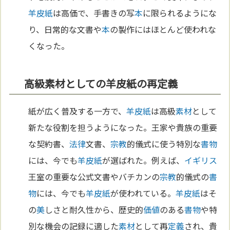
羊皮紙
は高価で、手書きの写
本
に限られるようにな
り、日常的な文書や
本
の製作にはほとんど使われな
くなった。
高級素材としての羊皮紙の再定義
紙が広く普及する一方で、
羊皮紙
は高級
素材
として
新たな役割を担うようになった。王家や貴族の重要
な契約書、
法律
文書、
宗教
的儀式に使う特別な
書物
には、今でも
羊皮紙
が選ばれた。例えば、
イギリス
王室の重要な公式文書やバチカンの
宗教
的儀式の
書
物
には、今でも
羊皮紙
が使われている。
羊皮紙
はそ
の
美
しさと耐久性から、歴史的
価値
のある
書物
や特
別な機会の記録に適した
素材
として再
定義
され、貴