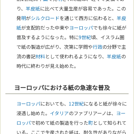
り、
羊皮紙
に比べて大量生産が容易であった。この
発
明
が
シルクロード
を通じて西方に伝わると、
羊皮
紙
が支配的だった中東や
ヨーロッパ
でも徐々に紙が
普及するようになった。特に
9世紀
頃、イスラム圏
で紙の製造が広がり、次第に学問や
行政
の分野で主
流の書記
材料
として使われるようになり、
羊皮紙
の
時代に終わりが見え始めた。
ヨーロッパにおける紙の急速な普及
ヨーロッパ
においても、
12世紀
になると紙が徐々に
浸透し始めた。
イタリア
のファブリアーノは、
ヨー
ロッパ
で初めて紙の製造を行った
町
として知られて
いる。ここで生産された紙は、耐久性がありながら