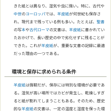
きた紙とは異なり、湿気や虫に強い。特に、古代や
中世
の
ヨーロッパ
では、
羊皮紙
が何世紀も保存さ
れ、現代まで残っている例も多い。たとえば、
聖書
の写
本
や
古代ローマ
の文書は、
羊皮紙
に書かれてい
たおかげで、長い歴史の中で劣化せずに残ることが
できた。これが
羊皮紙
が、重要な文書の記録に最適
だった理由の一つである。
環境と保存に求められる条件
羊皮紙
は強靭だが、保存には特別な環境が必要であ
る。湿気が高い場所ではカビが発生し、乾燥しすぎ
ると紙が割れてしまうこともある。そのため、歴史
的な
羊皮紙
の文書は、一定の温度と湿度を保った環