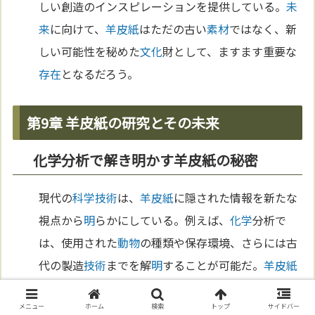
しい創造のインスピレーションを提供している。
未
来
に向けて、
羊皮紙
はただの古い
素材
ではなく、新
しい可能性を秘めた
文化
財として、ますます重要な
存在
となるだろう。
第9章 羊皮紙の研究とその未来
化学分析で解き明かす羊皮紙の秘密
現代の
科学
技術
は、
羊皮紙
に隠された情報を新たな
視点から
明
らかにしている。例えば、
化学
分析で
は、使用された
動物
の種類や保存環境、さらには古
代の製造
技術
までを解
明
することが可能だ。
羊皮紙
に残された微量の
化学
物質
から、その製造地や時代
メニュー
ホーム
検索
トップ
サイドバー
が特定できることもある。こうした
科学
的研究によ