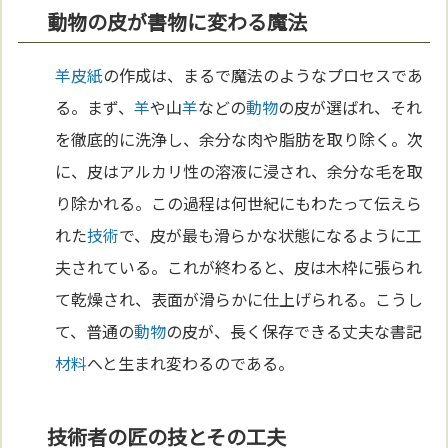
動物の皮が書物に変わる魔法
羊皮紙
の作成は、まるで魔法のようなプロセスであ
る。まず、
羊
や山
羊
などの
動物
の皮が選ばれ、それ
を徹底的に洗浄し、余分な肉や脂肪を取り除く。次
に、皮はアルカリ性の溶液に浸され、余分な毛を取
り除かれる。この過程は何世紀にもわたって伝えら
れた
技術
で、皮が最も滑らかな状態になるように工
夫されている。これが終わると、皮は木枠に張られ
て乾燥され、表面が滑らかに仕上げられる。こうし
て、普通の
動物
の皮が、長く保存できる丈夫な書記
材料
へと生まれ変わるのである。
技術者の匠の技とその工夫