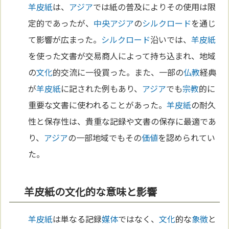
羊皮紙
は、
アジア
では紙の普及によりその使用は限
定的であったが、
中央アジア
の
シルクロード
を通じ
て影響が広まった。
シルクロード
沿いでは、
羊皮紙
を使った文書が交易商人によって持ち込まれ、地域
の
文化
的交流に一役買った。また、一部の
仏教
経典
が
羊皮紙
に記された例もあり、
アジア
でも
宗教
的に
重要な文書に使われることがあった。
羊皮紙
の耐久
性と保存性は、貴重な記録や文書の保存に最適であ
り、
アジア
の一部地域でもその
価値
を認められてい
た。
羊皮紙の文化的な意味と影響
羊皮紙
は単なる記録
媒体
ではなく、
文化
的な
象徴
と