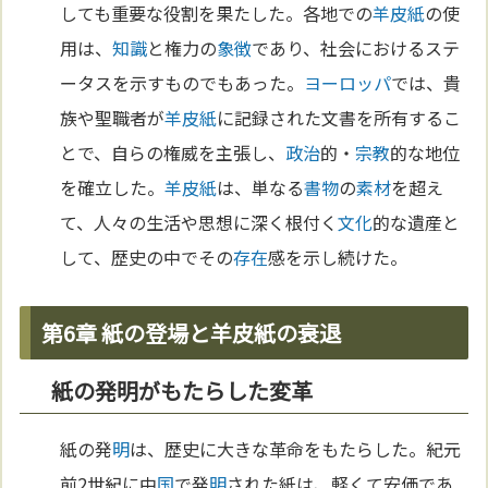
しても重要な役割を果たした。各地での
羊皮紙
の使
用は、
知識
と権力の
象徴
であり、社会におけるステ
ータスを示すものでもあった。
ヨーロッパ
では、貴
族や聖職者が
羊皮紙
に記録された文書を所有するこ
とで、自らの権威を主張し、
政治
的・
宗教
的な地位
を確立した。
羊皮紙
は、単なる
書物
の
素材
を超え
て、人々の生活や思想に深く根付く
文化
的な遺産と
して、歴史の中でその
存在
感を示し続けた。
第6章 紙の登場と羊皮紙の衰退
紙の発明がもたらした変革
紙の発
明
は、歴史に大きな革命をもたらした。紀元
前2世紀に中
国
で発
明
された紙は、軽くて安価であ