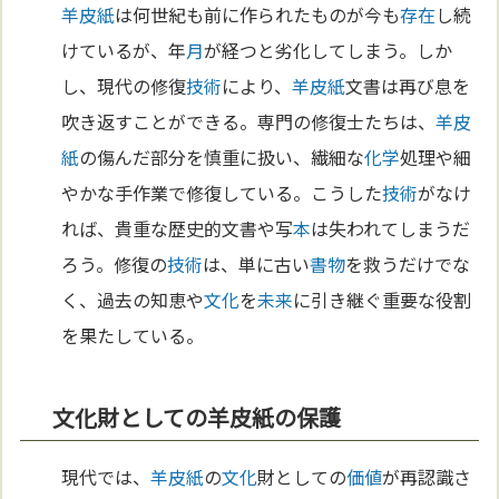
羊皮紙
は何世紀も前に作られたものが今も
存在
し続
けているが、年
月
が経つと劣化してしまう。しか
し、現代の修復
技術
により、
羊皮紙
文書は再び息を
吹き返すことができる。専門の修復士たちは、
羊皮
紙
の傷んだ部分を慎重に扱い、繊細な
化学
処理や細
やかな手作業で修復している。こうした
技術
がなけ
れば、貴重な歴史的文書や写
本
は失われてしまうだ
ろう。修復の
技術
は、単に古い
書物
を救うだけでな
く、過去の知恵や
文化
を
未来
に引き継ぐ重要な役割
を果たしている。
文化財としての羊皮紙の保護
現代では、
羊皮紙
の
文化
財としての
価値
が再認識さ