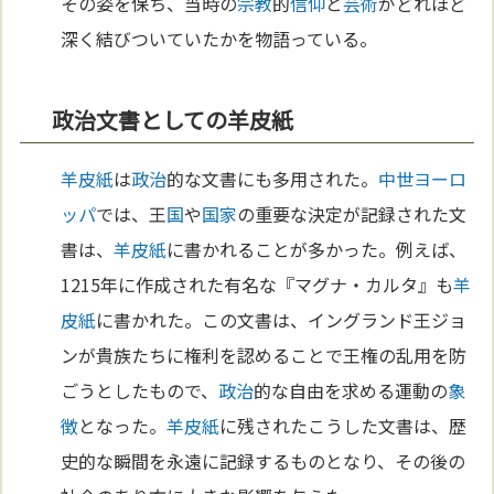
その姿を保ち、当時の
宗教
的
信仰
と
芸術
がどれほど
深く結びついていたかを物語っている。
政治文書としての羊皮紙
羊皮紙
は
政治
的な文書にも多用された。
中世
ヨーロ
ッパ
では、王
国
や
国家
の重要な決定が記録された文
書は、
羊皮紙
に書かれることが多かった。例えば、
1215年に作成された有名な『マグナ・カルタ』も
羊
皮紙
に書かれた。この文書は、イングランド王ジョ
ンが貴族たちに権利を認めることで王権の乱用を防
ごうとしたもので、
政治
的な自由を求める運動の
象
徴
となった。
羊皮紙
に残されたこうした文書は、歴
史的な瞬間を永遠に記録するものとなり、その後の