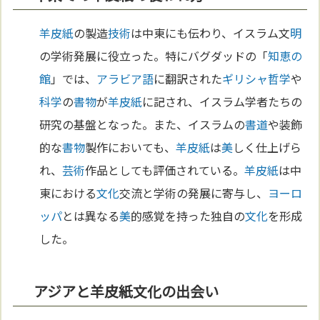
羊皮紙
の製造
技術
は中東にも伝わり、イスラム文
明
の学術発展に役立った。特にバグダッドの「
知恵の
館
」では、
アラビア語
に翻訳された
ギリシャ
哲学
や
科学
の
書物
が
羊皮紙
に記され、イスラム学者たちの
研究の基盤となった。また、イスラムの
書道
や装飾
的な
書物
製作においても、
羊皮紙
は
美
しく仕上げら
れ、
芸術
作品としても評価されている。
羊皮紙
は中
東における
文化
交流と学術の発展に寄与し、
ヨーロ
ッパ
とは異なる
美
的感覚を持った独自の
文化
を形成
した。
アジアと羊皮紙文化の出会い