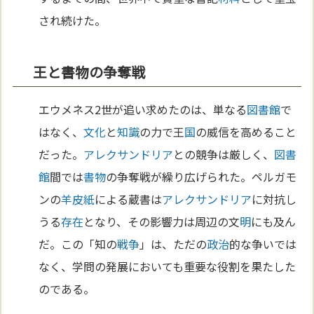
され続けた。
王と書物の争奪戦
エウメネス2世が追い求めたのは、単なる
図書館
で
はなく、
文化
と
知識
の力で王
国
の威信を高めること
だった。
アレクサンドリア
との競争は厳しく、
図書
館
間では
書物
の争奪戦が繰り広げられた。ペルガモ
ンの
羊皮紙
による蔵書は
アレクサンドリア
に対抗し
うる
存在
となり、その影響力は周辺の文
明
にも及ん
だ。この「知の
戦争
」は、ただの
政治
的な争いでは
なく、学問の発展においても重要な役割を果たした
のである。