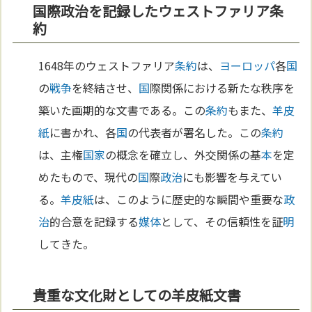
国際政治を記録したウェストファリア条
約
1648年のウェストファリア
条約
は、
ヨーロッパ
各
国
の
戦争
を終結させ、
国
際関係における新たな秩序を
築いた画期的な文書である。この
条約
もまた、
羊皮
紙
に書かれ、各
国
の代表者が署名した。この
条約
は、主権
国家
の概念を確立し、外交関係の基
本
を定
めたもので、現代の
国
際
政治
にも影響を与えてい
る。
羊皮紙
は、このように歴史的な瞬間や重要な
政
治
的合意を記録する
媒体
として、その信頼性を証
明
してきた。
貴重な文化財としての羊皮紙文書