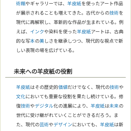
術館
やギャラリーでは、
羊皮紙
を使ったアート作品
が展示されることも増えてきた。古代からの
技術
を
現代に再解釈し、革新的な作品が生まれている。例
えば、
インク
や染料を使った
羊皮紙
アートは、古典
的な写
本
の
美
しさを継承しつつ、現代的な視点で新
しい表現の場を広げている。
未来への羊皮紙の役割
羊皮紙
はその歴史的
価値
だけでなく、現代の
技術
や
文化
においても重要な役割を果たし続けている。修
復
技術
や
デジタル
化の進展により、
羊皮紙
は
未来
の
世代に受け継がれていくことができるだろう。ま
た、現代の
芸術
や
デザイン
においても、
羊皮紙
は新