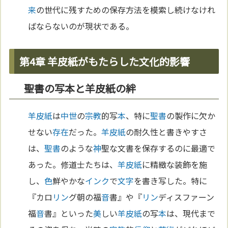
来
の世代に残すための保存方法を模索し続けなけれ
ばならないのが現状である。
第4章 羊皮紙がもたらした文化的影響
聖書の写本と羊皮紙の絆
羊皮紙
は
中世
の
宗教
的写
本
、特に
聖書
の製作に欠か
せない
存在
だった。
羊皮紙
の耐久性と書きやすさ
は、
聖書
のような
神
聖な文書を保存するのに最適で
あった。修道士たちは、
羊皮紙
に精緻な装飾を施
し、
色
鮮やかな
インク
で
文字
を書き写した。特に
『カロ
リン
グ朝の福
音
書』や『
リン
ディスファーン
福
音
書』といった
美
しい
羊皮紙
の写
本
は、現代まで