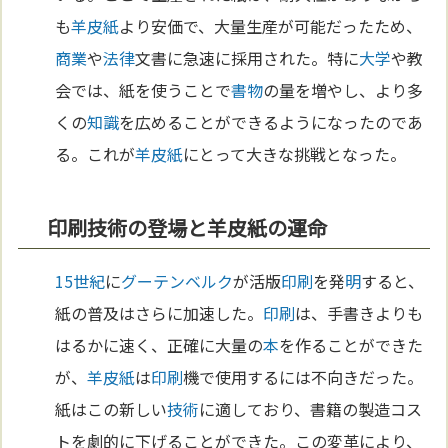
も
羊皮紙
より安価で、大量生産が可能だったため、
商業
や
法律
文書に急速に採用された。特に
大学
や教
会では、紙を使うことで
書物
の量を増やし、より多
くの
知識
を広めることができるようになったのであ
る。これが
羊皮紙
にとって大きな挑戦となった。
印刷技術の登場と羊皮紙の運命
15世紀
に
グーテンベルク
が活版
印刷
を発
明
すると、
紙の普及はさらに加速した。
印刷
は、手書きよりも
はるかに速く、正確に大量の
本
を作ることができた
が、
羊皮紙
は
印刷
機で使用するには不向きだった。
紙はこの新しい
技術
に適しており、書籍の製造コス
トを劇的に下げることができた。この変革により、