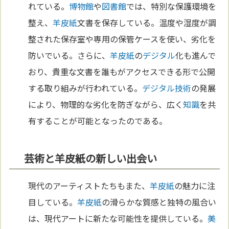
れている。
博物館
や
図書館
では、特別な保護環境を
整え、
羊皮紙
文書を保存している。温度や湿度が調
整された保存室や専用の保管ケースを使い、劣化を
防いでいる。さらに、
羊皮紙
の
デジタル
化も進んで
おり、貴重な文書を誰もがアクセスできる形で公開
する取り組みが行われている。
デジタル
技術
の発展
により、物理的な劣化を防ぎながら、広く
知識
を共
有することが可能となったのである。
芸術と羊皮紙の新しい出会い
現代のアーティストたちもまた、
羊皮紙
の魅力に注
目している。
羊皮紙
の滑らかな質感と独特の風合い
は、現代アートに新たな可能性を提供している。
美