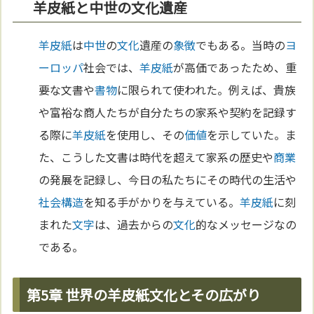
羊皮紙と中世の文化遺産
羊皮紙
は
中世
の
文化
遺産の
象徴
でもある。当時の
ヨ
ーロッパ
社会では、
羊皮紙
が高価であったため、重
要な文書や
書物
に限られて使われた。例えば、貴族
や富裕な商人たちが自分たちの家系や契約を記録す
る際に
羊皮紙
を使用し、その
価値
を示していた。ま
た、こうした文書は時代を超えて家系の歴史や
商業
の発展を記録し、今日の私たちにその時代の生活や
社会構造
を知る手がかりを与えている。
羊皮紙
に刻
まれた
文字
は、過去からの
文化
的なメッセージなの
である。
第5章 世界の羊皮紙文化とその広がり