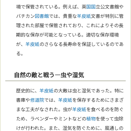
境で保管されている。例えば、英
国
国
立公文書館や
バチカン
図書館
では、貴重な
羊皮紙
文書が特別に管
理された部屋で保管されており、これによりその長
期的な保存が可能となっている。適切な保存環境
が、
羊皮紙
のさらなる長寿命を保証しているのであ
る。
自然の敵と戦う—虫や湿気
歴史的に、
羊皮紙
の大敵は虫と湿気であった。特に
書庫や
修道院
では、
羊皮紙
を保存するためにさまざ
まな工夫がなされた。虫が
羊皮紙
を食べるのを防ぐ
ため、ラベンダーやミントなどの
植物
を使って虫除
けが行われた。また、湿気を防ぐために、風通しの