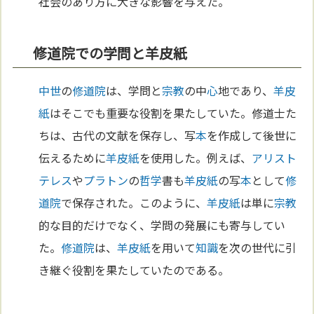
社会のあり方に大きな影響を与えた。
修道院での学問と羊皮紙
中世
の
修道院
は、学問と
宗教
の中
心
地であり、
羊皮
紙
はそこでも重要な役割を果たしていた。修道士た
ちは、古代の文献を保存し、写
本
を作成して後世に
伝えるために
羊皮紙
を使用した。例えば、
アリスト
テレス
や
プラトン
の
哲学
書も
羊皮紙
の写
本
として
修
道院
で保存された。このように、
羊皮紙
は単に
宗教
的な目的だけでなく、学問の発展にも寄与してい
た。
修道院
は、
羊皮紙
を用いて
知識
を次の世代に引
き継ぐ役割を果たしていたのである。