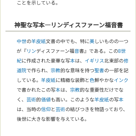
ことを示している。
神聖な写本—リンディスファーン福音書
中世
の
羊皮紙
文書の中でも、特に
美
しいものの一つ
が『
リン
ディスファーン福
音
書』である。この
8世
紀
に作成された豪華な写
本
は、
イギリス
北東部の
修
道院
で作られ、
宗教
的な意味を持つ
聖書
の一部を記
している。
羊皮紙
に精緻な装飾と
色
鮮やかな
インク
で書かれたこの写
本
は、
宗教
的な重要性だけでな
く、
芸術
的
価値
も高い。このような
羊皮紙
の写
本
は、当時の
信仰
と
芸術
の結びつきを物語っており、
後世に大きな影響を与えている。