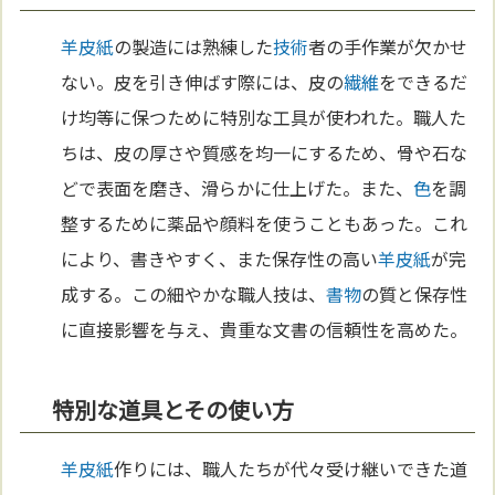
羊皮紙
の製造には熟練した
技術
者の手作業が欠かせ
ない。皮を引き伸ばす際には、皮の
繊維
をできるだ
け均等に保つために特別な工具が使われた。職人た
ちは、皮の厚さや質感を均一にするため、骨や石な
どで表面を磨き、滑らかに仕上げた。また、
色
を調
整するために薬品や顔料を使うこともあった。これ
により、書きやすく、また保存性の高い
羊皮紙
が完
成する。この細やかな職人技は、
書物
の質と保存性
に直接影響を与え、貴重な文書の信頼性を高めた。
特別な道具とその使い方
羊皮紙
作りには、職人たちが代々受け継いできた道