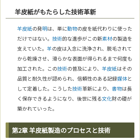
羊皮紙がもたらした技術革新
羊皮紙
の発
明
は、単に
動物
の皮を紙代わりに使った
だけではない。
技術
的な進歩がこの新
素材
の製造を
支えていた。
羊
の皮は入念に洗浄され、脱毛されて
から乾燥させ、滑らかな表面が得られるまで何度も
加工された。この
技術
の普及により、
羊皮紙
はその
品質と耐久性が認められ、信頼性のある記録
媒体
と
して定着した。こうした
技術
革新により、
書物
は長
く保存できるようになり、後世に残る
文化
財の礎が
築かれていった。
第2章 羊皮紙製造のプロセスと技術