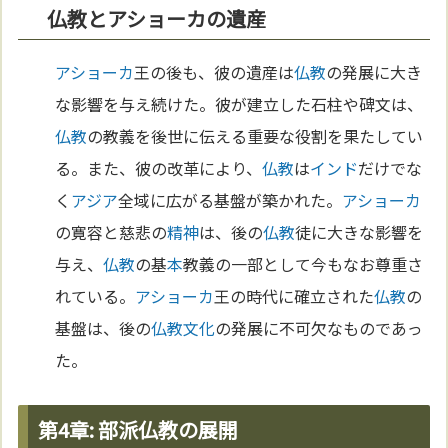
仏教とアショーカの遺産
アショーカ
王の後も、彼の遺産は
仏教
の発展に大き
な影響を与え続けた。彼が建立した石柱や碑文は、
仏教
の教義を後世に伝える重要な役割を果たしてい
る。また、彼の改革により、
仏教
は
インド
だけでな
く
アジア
全域に広がる基盤が築かれた。
アショーカ
の寛容と慈悲の
精神
は、後の
仏教
徒に大きな影響を
与え、
仏教
の基
本
教義の一部として今もなお尊重さ
れている。
アショーカ
王の時代に確立された
仏教
の
基盤は、後の
仏教
文化
の発展に不可欠なものであっ
た。
第4章: 部派仏教の展開