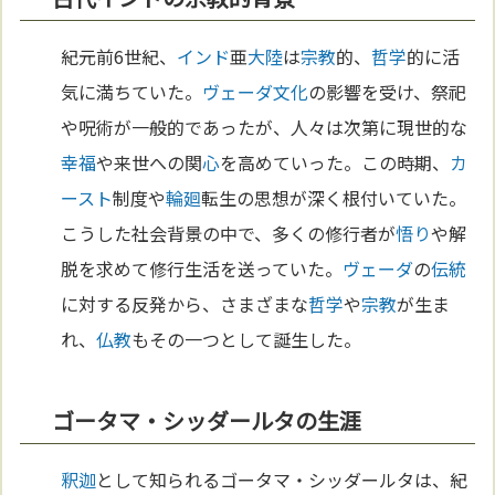
紀元前6世紀、
インド
亜
大陸
は
宗教
的、
哲学
的に活
気に満ちていた。
ヴェーダ
文化
の影響を受け、祭祀
や呪術が一般的であったが、人々は次第に現世的な
幸福
や来世への関
心
を高めていった。この時期、
カ
ースト
制度や
輪廻
転生の思想が深く根付いていた。
こうした社会背景の中で、多くの修行者が
悟り
や解
脱を求めて修行生活を送っていた。
ヴェーダ
の
伝統
に対する反発から、さまざまな
哲学
や
宗教
が生ま
れ、
仏教
もその一つとして誕生した。
ゴータマ・シッダールタの生涯
釈迦
として知られるゴータマ・シッダールタは、紀