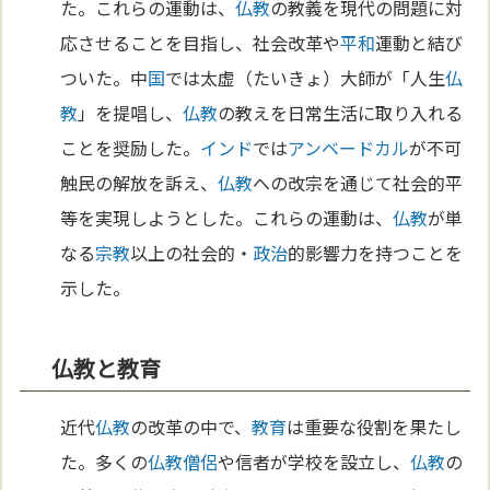
た。これらの運動は、
仏教
の教義を現代の問題に対
応させることを目指し、社会改革や
平和
運動と結び
ついた。中
国
では太虚（たいきょ）大師が「人生
仏
教
」を提唱し、
仏教
の教えを日常生活に取り入れる
ことを奨励した。
インド
では
アンベードカル
が不可
触民の解放を訴え、
仏教
への改宗を通じて社会的平
等を実現しようとした。これらの運動は、
仏教
が単
なる
宗教
以上の社会的・
政治
的影響力を持つことを
示した。
仏教と教育
近代
仏教
の改革の中で、
教育
は重要な役割を果たし
た。多くの
仏教
僧侶
や信者が学校を設立し、
仏教
の