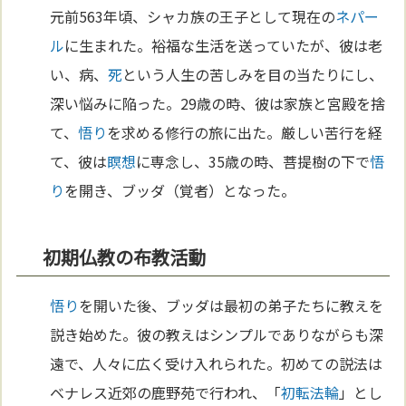
元前563年頃、シャカ族の王子として現在の
ネパー
ル
に生まれた。裕福な生活を送っていたが、彼は老
い、病、
死
という人生の苦しみを目の当たりにし、
深い悩みに陥った。29歳の時、彼は家族と宮殿を捨
て、
悟り
を求める修行の旅に出た。厳しい苦行を経
て、彼は
瞑想
に専念し、35歳の時、菩提樹の下で
悟
り
を開き、ブッダ（覚者）となった。
初期仏教の布教活動
悟り
を開いた後、ブッダは最初の弟子たちに教えを
説き始めた。彼の教えはシンプルでありながらも深
遠で、人々に広く受け入れられた。初めての説法は
ベナレス近郊の鹿野苑で行われ、「
初転法輪
」とし