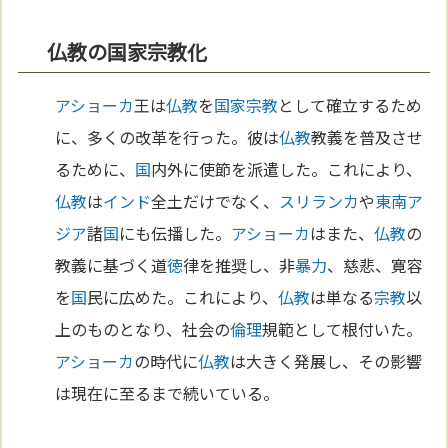
仏教の国家宗教化
アショーカ
王は
仏教
を
国家
宗教
として確立するため
に、多くの改革を行った。彼は
仏教
教義を普及させ
るために、
国
内外に使節を派遣した。これにより、
仏教
は
インド
全土だけでなく、
スリランカ
や
東南ア
ジア
諸
国
にも伝播した。
アショーカ
はまた、
仏教
の
教義に基づく道
徳
律を推奨し、非
暴力
、慈悲、寛容
を
国
民に広めた。これにより、
仏教
は単なる
宗教
以
上のものとなり、社会の
倫理
規範として根付いた。
アショーカ
の時代に
仏教
は大きく発展し、その影響
は現在に至るまで続いている。