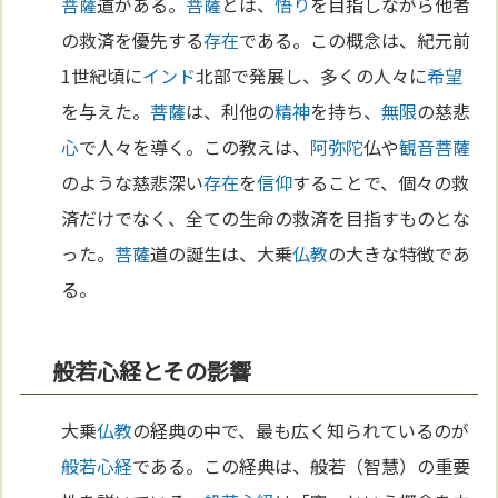
菩薩
道がある。
菩薩
とは、
悟り
を目指しながら他者
の救済を優先する
存在
である。この概念は、紀元前
1世紀頃に
インド
北部で発展し、多くの人々に
希望
を与えた。
菩薩
は、利他の
精神
を持ち、
無限
の慈悲
心
で人々を導く。この教えは、
阿弥陀
仏や
観音菩薩
のような慈悲深い
存在
を
信仰
することで、個々の救
済だけでなく、全ての生命の救済を目指すものとな
った。
菩薩
道の誕生は、大乗
仏教
の大きな特徴であ
る。
般若心経とその影響
大乗
仏教
の経典の中で、最も広く知られているのが
般若心経
である。この経典は、般若（智慧）の重要