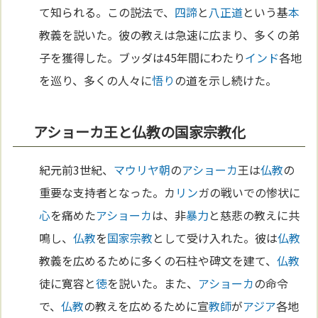
て知られる。この説法で、
四諦
と
八正道
という基
本
教義を説いた。彼の教えは急速に広まり、多くの弟
子を獲得した。ブッダは45年間にわたり
インド
各地
を巡り、多くの人々に
悟り
の道を示し続けた。
アショーカ王と仏教の国家宗教化
紀元前3世紀、
マウリヤ朝
の
アショーカ
王は
仏教
の
重要な支持者となった。カ
リン
ガの戦いでの惨状に
心
を痛めた
アショーカ
は、非
暴力
と慈悲の教えに共
鳴し、
仏教
を
国家
宗教
として受け入れた。彼は
仏教
教義を広めるために多くの石柱や碑文を建て、
仏教
徒に寛容と
徳
を説いた。また、
アショーカ
の命令
で、
仏教
の教えを広めるために宣
教師
が
アジア
各地