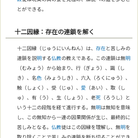
とができる。
十二因縁：存在の連鎖を解く
十二因縁（じゅうにいんねん）は、
存在
と苦しみの
連鎖を説
明
する
仏教
の教えである。この連鎖は無
明
（むみょう）から始まり、行（ぎょう）、識（し
き）、名
色
（みょうしき）、六入（ろくにゅう）、
触（しょく）、受（じゅ）、
愛
（あい）、取（し
ゅ）、有（う）、生（しょう）、老
死
（ろうし）と
いう十二の段階を経て進行する。無
明
は無知を意味
し、この無知から一連の因果関係が生じ、最終的に
苦しみとなる。
仏教
徒はこの因縁を理解し、無
明
を
取り除くことで苦しみの連鎖を断ち切ることができ