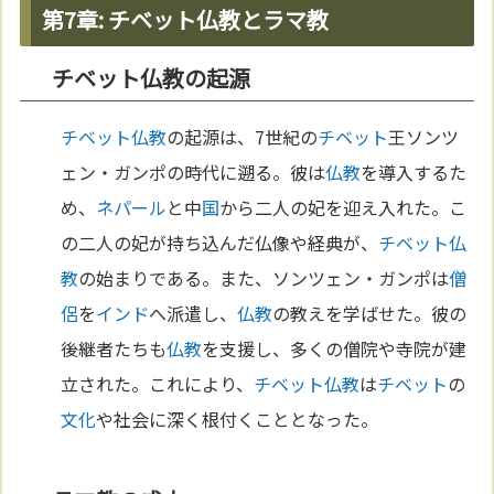
第7章: チベット仏教とラマ教
チベット仏教の起源
チベット
仏教
の起源は、7世紀の
チベット
王ソンツ
ェン・ガンポの時代に遡る。彼は
仏教
を導入するた
め、
ネパール
と中
国
から二人の妃を迎え入れた。こ
の二人の妃が持ち込んだ仏像や経典が、
チベット
仏
教
の始まりである。また、ソンツェン・ガンポは
僧
侶
を
インド
へ派遣し、
仏教
の教えを学ばせた。彼の
後継者たちも
仏教
を支援し、多くの僧院や寺院が建
立された。これにより、
チベット
仏教
は
チベット
の
文化
や社会に深く根付くこととなった。