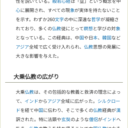
性を説いている。
般若心経
は「空」という概念を中
心
に展開され、すべての現
象
が実体を持たないこと
を示す。わずか260
文字
の中に深遠な
哲学
が凝縮さ
れており、多くの
仏教
徒にとって
瞑想
と学びの対
象
となっている。この経典は、中
国
や日
本
、
韓国
など
アジア
全域で広く受け入れられ、
仏教
思想の発展に
大きな影響を与えた。
大乗仏教の広がり
大乗
仏教
は、その包括的な教義と救済の理念によっ
て、
インド
から
アジア
全域に広がった。
シルクロー
ド
を経て中
国
に伝わり、そこで多くの
仏教
経典が
漢
訳された。特に法顕や
玄奘
のような
僧侶
が
インド
へ