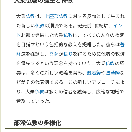
大乗仏教の誕生と特徴
大乗
仏教
は、
上座部仏教
に対する反動として生まれ
た新しい
仏教
の潮流である。紀元前1世紀頃、
イン
ド
北部で発展した大乗
仏教
は、すべての人々の救済
を目指すという包括的な教えを提唱した。彼らは
菩
薩
道を強調し、
菩薩
が
悟り
を得るために他者の救済
を優先するという理念を持っていた。大乗
仏教
の経
典は、多くの新しい教義を含み、
般若経
や
法華経
な
どがその代表例である。この新しいアプローチによ
り、大乗
仏教
は多くの信者を獲得し、広範な地域で
普及していった。
部派仏教の多様化