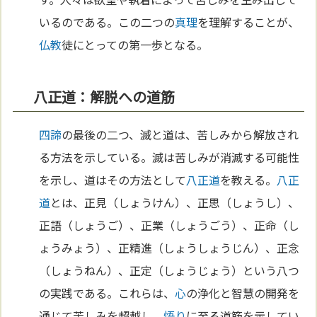
いるのである。この二つの
真理
を理解することが、
仏教
徒にとっての第一歩となる。
八正道：解脱への道筋
四諦
の最後の二つ、滅と道は、苦しみから解放され
る方法を示している。滅は苦しみが消滅する可能性
を示し、道はその方法として
八正道
を教える。
八正
道
とは、正見（しょうけん）、正思（しょうし）、
正語（しょうご）、正業（しょうごう）、正命（し
ょうみょう）、正精進（しょうしょうじん）、正念
（しょうねん）、正定（しょうじょう）という八つ
の実践である。これらは、
心
の浄化と智慧の開発を
通じて苦しみを超越し、
悟り
に至る道筋を示してい