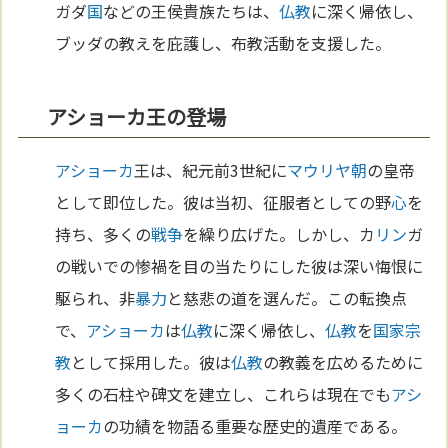
ガダ
国
などの王侯貴族たちは、
仏教
に深く帰依し、
ブッダの教えを庇護し、布教活動を支援した。
アショーカ王の登場
アショーカ
王は、紀元前3世紀に
マウリヤ朝
の皇帝
として即位した。彼は当初、征服者としての野
心
を
持ち、多くの
戦争
を繰り広げた。しかし、カ
リン
ガ
の戦いでの惨禍を目の当たりにした彼は深い悔恨に
駆られ、非
暴力
と慈悲の道を選んだ。この転換点
で、
アショーカ
は
仏教
に深く帰依し、
仏教
を
国家
宗
教
として採用した。彼は
仏教
の教義を広めるために
多くの石柱や碑文を建立し、これらは現在でも
アシ
ョーカ
の功績を物語る重要な歴史的遺産である。