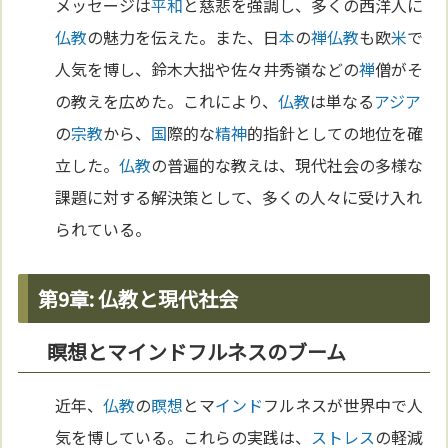
メッセージは
平和
と慈悲を強調し、多くの西洋人に
仏教
の魅力を伝えた。また、日
本
の
禅
仏教
も欧
米
で
人気を博し、鈴木大拙や佐々井秀嶺などの
禅
僧がそ
の教えを広めた。これにより、
仏教
は単なる
アジア
の
宗教
から、
国
際的な
精神
的指針としての地位を確
立した。
仏教
の普遍的な教えは、現代社会の多様な
課題に対する解決策として、多くの人々に受け入れ
られている。
第9章: 仏教と現代社会
瞑想とマインドフルネスのブーム
近年、
仏教
の
瞑想
とマ
インド
フルネスが世界中で人
気を博している。これらの実践は、
ストレス
の軽減