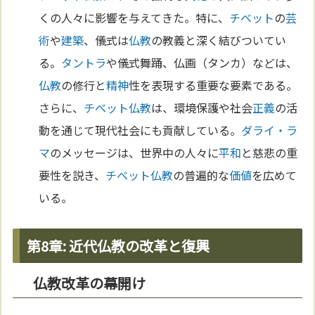
くの人々に影響を与えてきた。特に、
チベット
の
芸
術
や
建築
、儀式は
仏教
の教義と深く結びついてい
る。
タントラ
や儀式舞踊、仏画（タンカ）などは、
仏教
の修行と
精神
性を表現する重要な要素である。
さらに、
チベット
仏教
は、環境保護や社会
正義
の活
動を通じて現代社会にも貢献している。
ダライ・ラ
マ
のメッセージは、世界中の人々に
平和
と慈悲の重
要性を説き、
チベット
仏教
の普遍的な
価値
を広めて
いる。
第8章: 近代仏教の改革と復興
仏教改革の幕開け