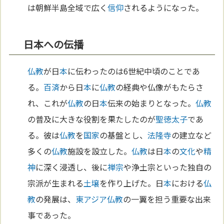
は朝鮮半島全域で広く
信仰
されるようになった。
日本への伝播
仏教
が日
本
に伝わったのは6世紀中頃のことであ
る。
百済
から日
本
に
仏教
の経典や仏像がもたらさ
れ、これが
仏教
の日
本
伝来の始まりとなった。
仏教
の普及に大きな役割を果たしたのが
聖徳太子
であ
る。彼は
仏教
を
国家
の基盤とし、
法隆寺
の建立など
多くの
仏教
施設を設立した。
仏教
は日
本
の
文化
や
精
神
に深く浸透し、後に
禅宗
や浄土宗といった独自の
宗派が生まれる
土壌
を作り上げた。日
本
における
仏
教
の発展は、
東アジア
仏教
の一翼を担う重要な出来
事であった。