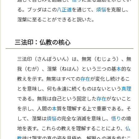
る。ブッダはこの
八正道
を通じて、
煩悩
を克服し、
涅槃に至ることができると説いた。
三法印：仏教の核心
三法印（さんぼういん）は、無常（むじょう）、無
我（むが）、涅槃（ねはん）という三つの基
本
的な
教えを示す。無常はすべての
存在
が変化し続けるこ
とを意味し、何も永遠に続くものはないという
真理
である。無我は自己という固定した
存在
がないこと
を示し、人間の
本
質を理解する上で重要である。そ
して、涅槃は
煩悩
の完全な消滅を意味し、
悟り
の境
地を表す。これらの教えを理解することにより、
仏
教
徒は現実の真の姿を見極め、解脱への道を歩むこ