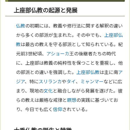
上座部仏教の起源と発展
仏教
の初期には、教義や修行法に関する解釈の違い
から多くの部派が生まれた。その中でも、
上座部仏
教
は最古の教えを守る部派として知られている。紀
元前3世紀頃、
アショーカ
王の後継者たちの時代
に、上座部は教義の純粋性を保つことを重視し、他
の部派との違いを強調した。
上座部仏教
は主に南
ア
ジア
、特に
スリランカ
や
タイ
、
ミャンマー
などに広
まり、現地の
文化
と融合しながら発展を遂げた。彼
らの教えは厳格な戒律と
瞑想
の実践に基づいてお
り、今日でも広く
信仰
されている。