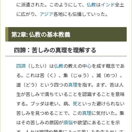
に派遣された。このようにして、
仏教
は
インド
全土
に広がり、
アジア
各地にも伝播していった。
第2章: 仏教の基本教義
四諦：苦しみの真理を理解する
四諦
（したい）は
仏教
の教えの中
心
を成す概念であ
る。これは苦（く）、集（じゅう）、滅（めつ）、
道（どう）という四つの
真理
を指す。まず、苦は人
生が苦しみで満ちていることを認識することを意味
する。ブッダは老い、病、
死
といった避けられない
苦しみを見つめることで、この
真理
に気付いた。集
はその苦しみの原因が
煩悩
や欲望にあることを示
す。人々は欲望や執着によって苦しみを生み出して