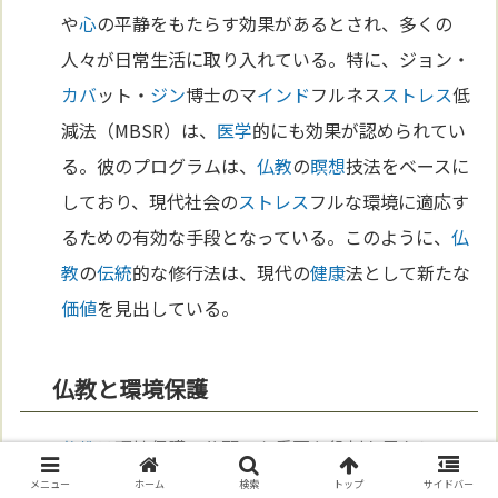
や
心
の平静をもたらす効果があるとされ、多くの
人々が日常生活に取り入れている。特に、ジョン・
カバ
ット・
ジン
博士のマ
インド
フルネス
ストレス
低
減法（MBSR）は、
医学
的にも効果が認められてい
る。彼のプログラムは、
仏教
の
瞑想
技法をベースに
しており、現代社会の
ストレス
フルな環境に適応す
るための有効な手段となっている。このように、
仏
教
の
伝統
的な修行法は、現代の
健康
法として新たな
価値
を見出している。
仏教と環境保護
仏教
は環境保護の分野でも重要な役割を果たしてい
る。
仏教
の教義は、すべての生命が相互に依存して
メニュー
ホーム
検索
トップ
サイドバー