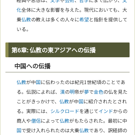
経典や思想は、
文学
や
芸術
、
哲学
にまで広がり、
文
化
全体に大きな影響を与えた。現代においても、大
乗
仏教
の教えは多くの人々に
希望
と指針を提供して
いる。
第6章: 仏教の東アジアへの伝播
中国への伝播
仏教
が中
国
に伝わったのは紀元1世紀頃のことであ
る。伝説によれば、
漢
の
明
帝が
夢
で
金
色
の仏を見た
ことがきっかけで、
仏教
が中
国
に紹介されたとされ
る。実際には、
シルクロード
を通じて
インド
からの
商人や
僧侶
によって
仏教
がもたらされた。最初に中
国
で受け入れられたのは大乗
仏教
であり、訳経師の