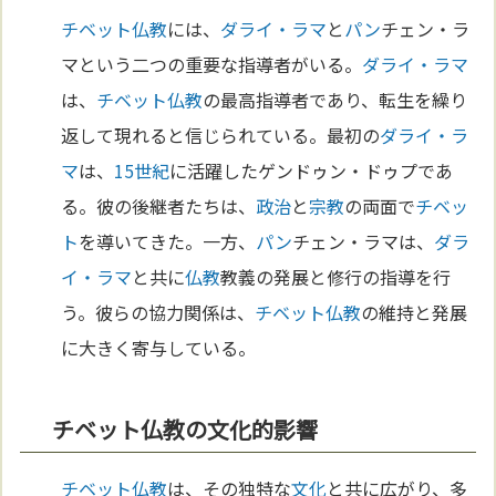
チベット
仏教
には、
ダライ・ラマ
と
パン
チェン・ラ
マという二つの重要な指導者がいる。
ダライ・ラマ
は、
チベット
仏教
の最高指導者であり、転生を繰り
返して現れると信じられている。最初の
ダライ・ラ
マ
は、
15世紀
に活躍したゲンドゥン・ドゥプであ
る。彼の後継者たちは、
政治
と
宗教
の両面で
チベッ
ト
を導いてきた。一方、
パン
チェン・ラマは、
ダラ
イ・ラマ
と共に
仏教
教義の発展と修行の指導を行
う。彼らの協力関係は、
チベット
仏教
の維持と発展
に大きく寄与している。
チベット仏教の文化的影響
チベット
仏教
は、その独特な
文化
と共に広がり、多