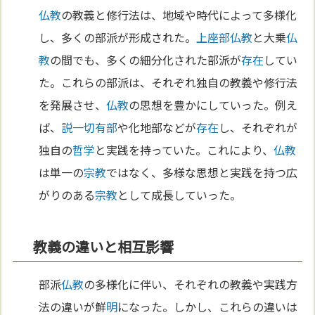
仏教
の教義と修行法は、地域や時代によって多様化
し、多くの部派が形成された。
上座部仏教
と大乗
仏
教
の間でも、多くの細分化された部派が
存在
してい
た。これらの部派は、それぞれ独自の教義や修行法
を発展させ、
仏教
の思想を豊かにしていった。例え
ば、
説一切有部
や化地部などが
存在
し、それぞれが
独自の
哲学
と実践を持っていた。これにより、
仏教
は単一の
宗教
ではなく、多様な思想と実践を持つ広
がりのある
宗教
として成長していった。
教義の違いと相互影響
部派
仏教
の多様化に伴い、それぞれの教義や実践方
法の違いが鮮
明
になった。しかし、これらの違いは