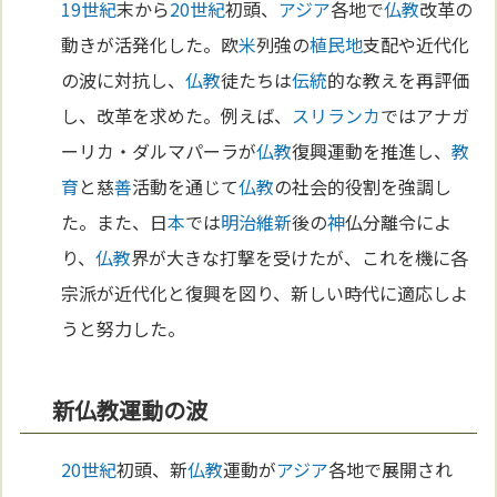
19世紀
末から
20世紀
初頭、
アジア
各地で
仏教
改革の
動きが活発化した。欧
米
列強の
植民地
支配や近代化
の波に対抗し、
仏教
徒たちは
伝統
的な教えを再評価
し、改革を求めた。例えば、
スリランカ
ではアナガ
ーリカ・ダルマパーラが
仏教
復興運動を推進し、
教
育
と慈
善
活動を通じて
仏教
の社会的役割を強調し
た。また、日
本
では
明治維新
後の
神
仏分離令によ
り、
仏教
界が大きな打撃を受けたが、これを機に各
宗派が近代化と復興を図り、新しい時代に適応しよ
うと努力した。
新仏教運動の波
20世紀
初頭、新
仏教
運動が
アジア
各地で展開され