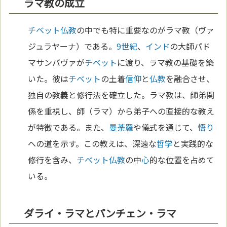
ラマ教の成立
チベット
仏教
の中でも特に重要なのがラマ教（ヴァ
ジュラヤーナ）である。
9世紀
、
インド
の大師パド
マサンバヴァが
チベット
に渡り、ラマ教の基礎を築
いた。彼は
チベット
の土着
信仰
と
仏教
を融合させ、
独自の教義と修行法を確立した。ラマ教は、師弟関
係を重視し、師（ラマ）から弟子への直接的な教え
が特徴である。また、
曼荼羅
や儀式を通じて、
悟り
への道を示す。この教えは、深遠な
哲学
と実践的な
修行を含み、
チベット
仏教
の中
心
的な位置を占めて
いる。
ダライ・ラマとパンチェン・ラマ