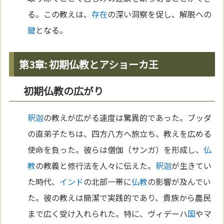
る。この教えは、
存在
の深い洞察を促し、解脱への
鍵
となる。
第3章: 初期仏教とアショーカ王
初期仏教の広がり
釈迦
の教えが広がる速度は驚異的であった。ブッダ
の直弟子たちは、四方八方へ旅立ち、教えを広める
使命を負った。彼らは僧伽（サンガ）を形成し、
仏
教
の教義と修行法を人々に伝えた。
釈迦
が生きてい
た時代、
インド
の北部一帯に
仏教
の影響が及んでい
た。彼の教えは簡潔で実践的であり、貴族から農民
まで広く受け入れられた。特に、ヴィデーハ
国
やマ