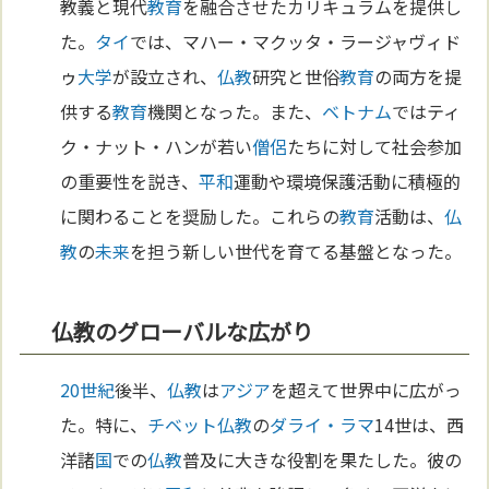
教義と現代
教育
を融合させたカリキュラムを提供し
た。
タイ
では、マハー・マクッタ・ラージャヴィド
ゥ
大学
が設立され、
仏教
研究と世俗
教育
の両方を提
供する
教育
機関となった。また、
ベトナム
ではティ
ク・ナット・ハンが若い
僧侶
たちに対して社会参加
の重要性を説き、
平和
運動や環境保護活動に積極的
に関わることを奨励した。これらの
教育
活動は、
仏
教
の
未来
を担う新しい世代を育てる基盤となった。
仏教のグローバルな広がり
20世紀
後半、
仏教
は
アジア
を超えて世界中に広がっ
た。特に、
チベット
仏教
の
ダライ・ラマ
14世は、西
洋諸
国
での
仏教
普及に大きな役割を果たした。彼の