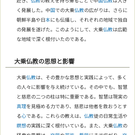
赴き、
仏教
の教えを持ち帰ることで中
国
仏教
は大き
く発展した。中
国
での大乗
仏教
の広がりは、さらに
朝鮮半島や日
本
にも伝播し、それぞれの地域で独自
の発展を遂げた。このようにして、大乗
仏教
は広範
な地域で深く根付いたのである。
大乗仏教の思想と影響
大乗
仏教
は、その豊かな思想と実践によって、多く
の人々に影響を与え続けている。その中でも、智慧
と慈悲の二つの柱は特に重要である。智慧は現実の
真理
を見極める力であり、慈悲は他者を救おうとす
る
心
である。これらの教えは、
仏教
徒の日常生活や
瞑想
の実践に深く根付いている。また、大乗
仏教
の