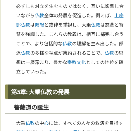
必ずしも対立を生むものではなく、互いに影響し合
いながら
仏教
全体の発展を促進した。例えば、
上座
部仏教
は
瞑想
と戒律を重視し、大乗
仏教
は慈悲と智
慧を強調した。これらの教義は、相互に補完し合う
ことで、より包括的な
仏教
の理解を生み出した。部
派
仏教
の多様な視点が集約されることで、
仏教
の思
想は一層深まり、豊かな
宗教
文化
としての地位を確
立していった。
第5章: 大乗仏教の発展
菩薩道の誕生
大乗
仏教
の中
心
には、すべての人々の救済を目指す