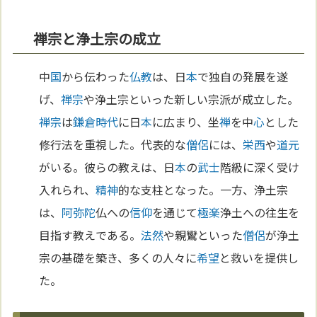
禅宗と浄土宗の成立
中
国
から伝わった
仏教
は、日
本
で独自の発展を遂
げ、
禅宗
や浄土宗といった新しい宗派が成立した。
禅宗
は
鎌倉時代
に日
本
に広まり、坐
禅
を中
心
とした
修行法を重視した。代表的な
僧侶
には、
栄西
や
道元
がいる。彼らの教えは、日
本
の
武士
階級に深く受け
入れられ、
精神
的な支柱となった。一方、浄土宗
は、
阿弥陀
仏への
信仰
を通じて
極楽
浄土への往生を
目指す教えである。
法然
や親鸞といった
僧侶
が浄土
宗の基礎を築き、多くの人々に
希望
と救いを提供し
た。