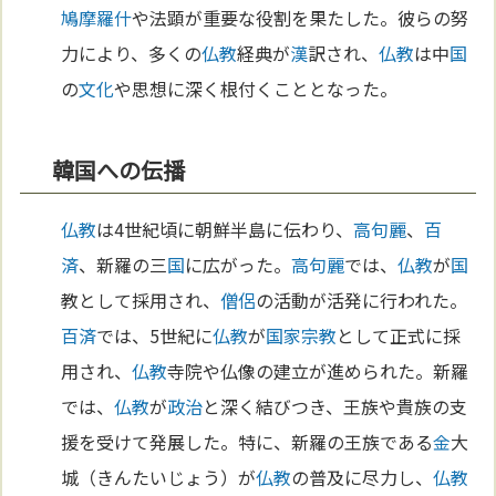
鳩摩羅什
や法顕が重要な役割を果たした。彼らの努
力により、多くの
仏教
経典が
漢
訳され、
仏教
は中
国
の
文化
や思想に深く根付くこととなった。
韓国への伝播
仏教
は4世紀頃に朝鮮半島に伝わり、
高句麗
、
百
済
、新羅の三
国
に広がった。
高句麗
では、
仏教
が
国
教として採用され、
僧侶
の活動が活発に行われた。
百済
では、5世紀に
仏教
が
国家
宗教
として正式に採
用され、
仏教
寺院や仏像の建立が進められた。新羅
では、
仏教
が
政治
と深く結びつき、王族や貴族の支
援を受けて発展した。特に、新羅の王族である
金
大
城（きんたいじょう）が
仏教
の普及に尽力し、
仏教