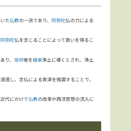
開いた
仏教
の一派であり、
阿弥陀
仏の力による
ら
阿弥陀
仏を念じることによって救いを得るこ
であり、
信仰
者を
極楽
浄土に導くとされ、浄土
に浸透し、念仏による救済を強調することで、
近代にかけて
仏教
の改革や西洋思想の流入に