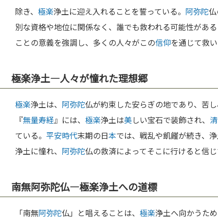
除き、
極楽
浄土に迎え入れることを誓っている。
阿弥陀
仏
別な資格や地位に関係なく、誰でも救われる可能性がある
ことの意義を強調し、多くの人々がこの
信仰
を通じて救い
極楽浄土—人々が憧れた理想郷
極楽
浄土は、
阿弥陀
仏が約束した安らぎの地であり、苦し
『
無量寿経
』には、
極楽
浄土は
美
しい宝石で装飾され、
清
ている。
平安時代
末期の日
本
では、戦乱や飢饉が続き、浄
浄土に憧れ、
阿弥陀
仏の救済によってそこに行けると信じ
南無阿弥陀仏—極楽浄土への道標
「南無
阿弥陀
仏」と唱えることは、
極楽
浄土へ向かうため