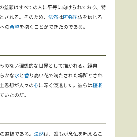
の慈悲はすべての人に平等に向けられており、特
とされる。そのため、
法然
は
阿弥陀
仏を信じる
への
希望
を抱くことができたのである。
みのない理想的な世界として描かれる。経典
らかな
水
と
香
り高い花で満たされた場所とされ
土思想が人々の
心
に深く浸透した。彼らは
極楽
ていたのだ。
の道標である。
法然
は、誰もが念仏を唱えるこ