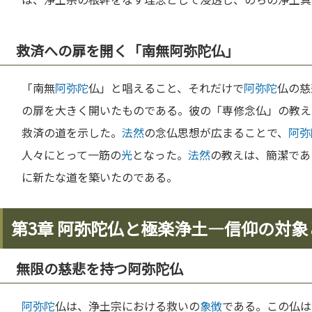
救済への扉を開く「南無阿弥陀仏」
「南無
阿弥陀
仏」と唱えること、それだけで
阿弥陀
仏の慈
の扉を大きく開いたものである。彼の「専修念仏」の教え
救済の道を示した。
法然
の念仏思想が広まることで、
阿弥
人々にとって一筋の
光
となった。
法然
の教えは、簡潔であ
に新たな道を築いたのである。
第3章 阿弥陀仏と極楽浄土—信仰の対象
無限の慈悲を持つ阿弥陀仏
阿弥陀
仏は、浄土宗における救いの
象徴
である。この仏は