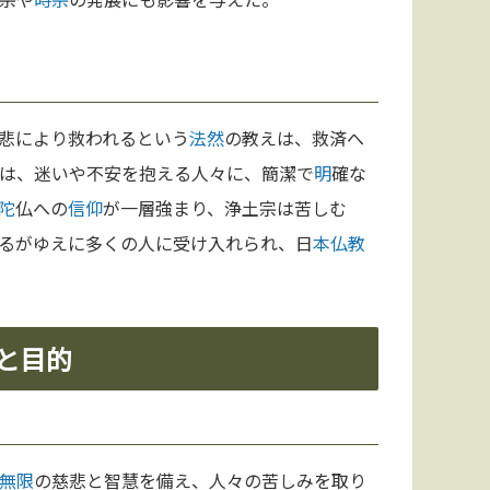
悲により救われるという
法然
の教えは、救済へ
は、迷いや不安を抱える人々に、簡潔で
明
確な
陀
仏への
信仰
が一層強まり、浄土宗は苦しむ
るがゆえに多くの人に受け入れられ、日
本
仏教
と目的
無限
の慈悲と智慧を備え、人々の苦しみを取り