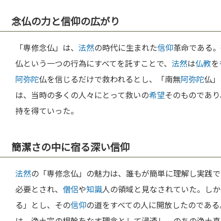
念仏の力と信仰の広がり
「専修念仏」は、
法然
の時代に生まれた
信仰
革命である。
仏という一つの行為にすべてを託すことで、
法然
は
仏教
を
阿弥陀
仏を信じるだけで救われるとし、「南無
阿弥陀
仏」
は、当時の多くの人々にとって救いの
希望
そのものであり
持を得ていった。
簡潔さの中に宿る深い信仰
法然
の「専修念仏」の魅力は、誰もが簡単に理解し実践で
必要とされ、
僧侶
や
知識
人の領域と見なされていた。しか
る」とし、その
信仰
の道をすべての人に開放したのである
は、浄土宗の根幹をなす理念として浸透し、のちの浄土真