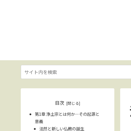
目次
第1章 浄土宗とは何か—その起源と
意義
法然と新しい仏教の誕生