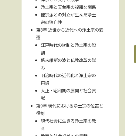
浄土宗と天台宗の複雑な関係
他宗派との対立が生んだ浄土
宗の独自性
第8章 近世から近代への浄土宗の変
遷
江戸時代の統制と浄土宗の役
割
幕末維新の波と仏教改革の試
み
明治時代の近代化と浄土宗の
再編
大正・昭和期の展開と社会貢
献
第9章 現代における浄土宗の位置と
役割
現代社会に生きる浄土宗の教
え
教育と社会福祉への貢献