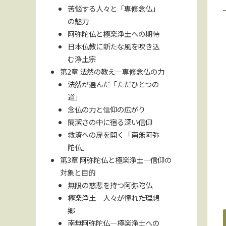
苦悩する人々と「専修念仏」
の魅力
阿弥陀仏と極楽浄土への期待
日本仏教に新たな風を吹き込
む浄土宗
第2章 法然の教え—専修念仏の力
法然が選んだ「ただひとつの
道」
念仏の力と信仰の広がり
簡潔さの中に宿る深い信仰
救済への扉を開く「南無阿弥
陀仏」
第3章 阿弥陀仏と極楽浄土—信仰の
対象と目的
無限の慈悲を持つ阿弥陀仏
極楽浄土—人々が憧れた理想
郷
南無阿弥陀仏—極楽浄土への