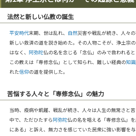
法然と新しい仏教の誕生
平安時代
末期、世は乱れ、
自然
災害や戦乱が続き、人々の
新しい救済の道を説き始めた。その人物こそが、浄土宗の
はなく、
阿弥陀
仏の名を念じる「念仏」のみで救われると
この教えは「専修念仏」として知られ、難しい経典の
知識
れた
信仰
の道を提供した。
苦悩する人々と「専修念仏」の魅力
当時、疫病や飢饉、戦乱が続き、人々は人生の無常さと苦
中で、ただひたすら
阿弥陀
仏の名を唱える「専修念仏」を
にある」と訴え、無力さを感じていた民衆に強い影響を与