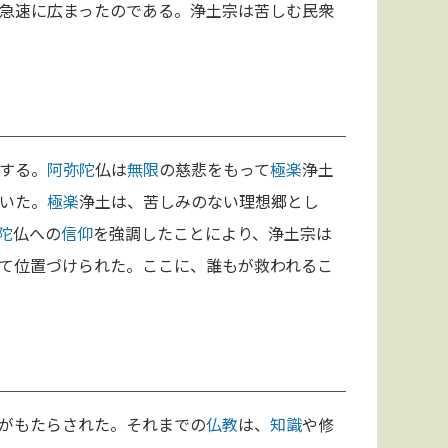
急速に広まったのである。浄土宗は苦しむ民衆
する。
阿弥陀
仏は
無限
の慈悲をもって
極楽
浄土
いた。
極楽
浄土は、苦しみのない理想郷とし
陀
仏への
信仰
を強調したことにより、浄土宗は
て位置づけられた。ここに、誰もが救われるこ
がもたらされた。それまでの
仏教
は、
知識
や修