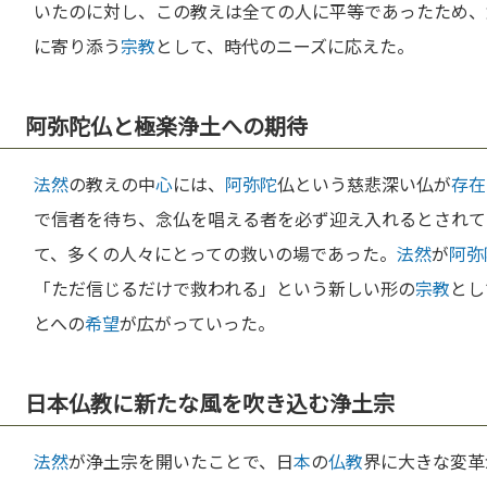
いたのに対し、この教えは全ての人に平等であったため、
に寄り添う
宗教
として、時代のニーズに応えた。
阿弥陀仏と極楽浄土への期待
法然
の教えの中
心
には、
阿弥陀
仏という慈悲深い仏が
存在
で信者を待ち、念仏を唱える者を必ず迎え入れるとされて
て、多くの人々にとっての救いの場であった。
法然
が
阿弥
「ただ信じるだけで救われる」という新しい形の
宗教
とし
とへの
希望
が広がっていった。
日本仏教に新たな風を吹き込む浄土宗
法然
が浄土宗を開いたことで、日
本
の
仏教
界に大きな変革