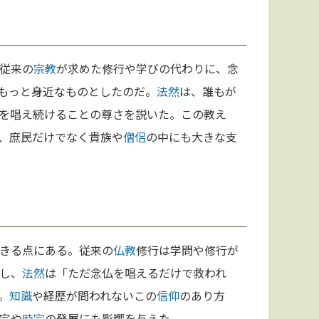
従来の
宗教
が求めた修行や学びの代わりに、念
もっと身近なものとしたのだ。
法然
は、誰もが
を唱え続けることの尊さを説いた。この教え
、庶民だけでなく貴族や
僧侶
の中にも大きな支
きる点にある。従来の
仏教
修行は学問や修行が
し、
法然
は「ただ念仏を唱えるだけで救われ
。
知識
や経歴が問われないこの
信仰
のあり方
宗や
時宗
の発展にも影響を与えた。