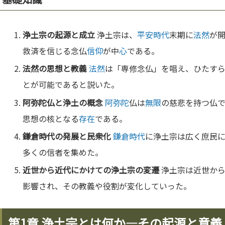
浄土宗の起源と成立
浄土宗は、
平安時代
末期に
法然
が
救済を信じる念仏
信仰
が中
心
である。
法然
の思想と教義
法然
は「専修念仏」を唱え、ひたす
とが可能であると説いた。
阿弥陀
仏と浄土の概念
阿弥陀
仏は
無限
の慈悲を持つ仏
思想の核となる
存在
である。
鎌倉時代
の発展と民衆化
鎌倉時代
に浄土宗は広く庶民
多くの信者を集めた。
近世から近代にかけての浄土宗の変遷
浄土宗は近世から
影響され、その教義や役割が変化していった。
第1章 浄土宗とは何か—その起源と意義