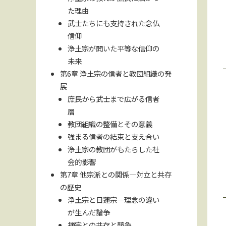
た理由
武士たちにも支持された念仏
信仰
浄土宗が開いた平等な信仰の
未来
第6章 浄土宗の信者と教団組織の発
展
庶民から武士まで広がる信者
層
教団組織の整備とその意義
強まる信者の結束と支え合い
浄土宗の教団がもたらした社
会的影響
第7章 他宗派との関係—対立と共存
の歴史
浄土宗と日蓮宗—理念の違い
が生んだ論争
禅宗との共存と競争