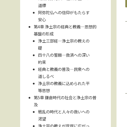
道標
阿弥陀仏への信仰がもたらす
安心
第4章 浄土宗の経典と教義—思想的
基盤の形成
浄土三部経—浄土宗の教えの
礎
四十八の誓願—救済への深い
約束
経典と教義の普及—民衆への
道しるべ
浄土宗の教義に込められた平
等思想
第5章 鎌倉時代の社会と浄土宗の普
及
戦乱の時代と人々の救いへの
渇望
浄土宗の教えが庶民に広がっ