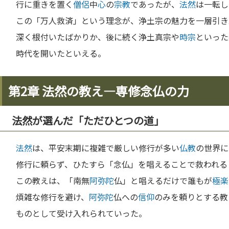
行に重きを置く
僧侶
中
心
の
宗教
であったが、
法然
は一転し
この「万人救済」という理念が、浄土宗の魅力を一層引き
深く根付いたばかりか、後に続く浄土真宗や
時宗
といった
時代を開いたといえる。
第2章 法然の教え—専修念仏の力
法然が選んだ「ただひとつの道」
法然
は、平安末期に複雑で厳しい修行が多い
仏教
の世界に
修行に頼らず、ひたすら「念仏」を唱えることで救われる
この教えは、「南無
阿弥陀
仏」と唱えるだけで誰もが
極楽
煩雑な修行を避け、
阿弥陀
仏への
信仰
のみを頼りとする教
ものとして受け入れられていった。