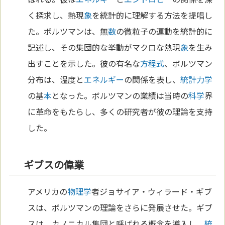
く探求し、熱現
象
を統計的に理解する方法を提唱し
た。ボルツマンは、無
数
の微粒子の運動を統計的に
記述し、その集団的な挙動がマクロな熱現
象
を生み
出すことを示した。彼の有名な
方程式
、ボルツマン
分布は、温度と
エネルギー
の関係を表し、
統計力学
の基
本
となった。ボルツマンの業績は当時の
科学
界
に革命をもたらし、多くの研究者が彼の理論を支持
した。
ギブスの偉業
アメリカの
物理学
者ジョサイア・ウィラード・ギブ
スは、ボルツマンの理論をさらに発展させた。ギブ
スは、カノニカル集団と呼ばれる概念を導入し、
統