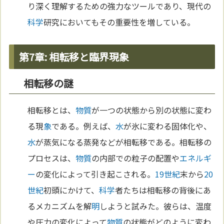
り深く理解するための強力なツールであり、現代の
科学
研究においてもその重要性を増している。
第7章: 相転移と臨界現象
相転移の謎
相転移とは、
物質
が一つの状態から別の状態に変わ
る現
象
である。例えば、
水
が氷に変わる固体化や、
水
が蒸気になる蒸発などが相転移である。相転移の
プロセスは、
物質
の内部での粒子の配置や
エネルギ
ー
の変化によって引き起こされる。
19世紀
末から
20
世紀
初頭にかけて、
科学
者たちは相転移の背後にあ
るメカニズムを解
明
しようと試みた。彼らは、温度
や圧力の変化によって
物質
の状態がどのように変わ