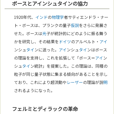
ボースとアインシュタインの協力
1920年代、
インド
の
物理学
者サティエンドラ・ナー
ト・ボースは、プランクの量子
仮説
をさらに発展さ
せた。ボースは
光
子が統計的にどのように振る舞う
かを研究し、その結果を
ドイツ
のアルベルト・
アイ
ンシュ
タイ
ンに送った。
アイ
ンシュ
タイ
ンはボース
の理論を支持し、これを拡張して「ボース＝
アイ
ン
シュ
タイ
ン統計」を提案した。この理論は、同種の
粒子が同じ量子状態に集まる傾向があることを示し
ており、これにより超流動や
レーザー
の理論が説
明
されるようになった。
フェルミとディラックの革命