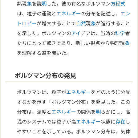
熱現
象
を説
明
した。彼の有名なボルツマン
方程式
は、粒子の運動と
エネルギー
の分布を記述し、
エン
トロピー
が増大することで
自然
現
象
が進行すること
を示した。ボルツマンの
アイ
デアは、当時の
科学
者
たちにとって驚きであり、新しい視点から物理現
象
を理解する道を開いた。
ボルツマン分布の発見
ボルツマンは、粒子が
エネルギー
をどのように分配
するかを示す「ボルツマン分布」を発見した。この
分布は、温度と
エネルギー
の関係を
明
らかにし、高
温のシステムでは粒子が高
エネルギー
状態に
存在
し
やすいことを示している。ボルツマン分布は、気体