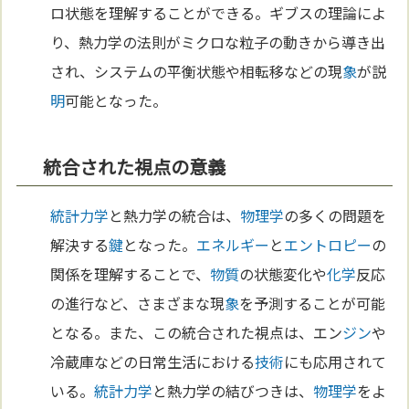
ロ状態を理解することができる。ギブスの理論によ
り、熱力学の法則がミクロな粒子の動きから導き出
され、システムの平衡状態や相転移などの現
象
が説
明
可能となった。
統合された視点の意義
統計力学
と熱力学の統合は、
物理学
の多くの問題を
解決する
鍵
となった。
エネルギー
と
エントロピー
の
関係を理解することで、
物質
の状態変化や
化学
反応
の進行など、さまざまな現
象
を予測することが可能
となる。また、この統合された視点は、エン
ジン
や
冷蔵庫などの日常生活における
技術
にも応用されて
いる。
統計力学
と熱力学の結びつきは、
物理学
をよ