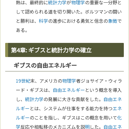
熱は、最終的に
統計力学
が
物理学
の重要な一分野と
して認められる道を切り開いた。ボルツマンの闘い
と勝利は、
科学
の進歩における勇気と信念の
象徴
で
ある。
第4章: ギブスと統計力学の確立
ギブスの自由エネルギー
19世紀
末、アメリカの
物理学
者ジョサイア・ウィラ
ード・ギブスは、
自由エネルギー
という概念を導入
し、
統計力学
の発展に大きな貢献をした。
自由エネ
ルギー
とは、システムが仕事をする能力を持つ
エネ
ルギー
のことを指し、ギブスはこの概念を用いて
化
学
反応や相転移のメカニズムを説
明
した。
自由エネ