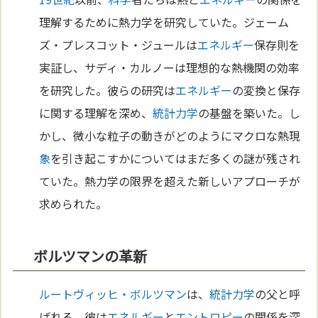
理解するために熱力学を研究していた。ジェーム
ズ・プレスコット・ジュールは
エネルギー
保存則を
実証し、サディ・カルノーは理想的な熱機関の効率
を研究した。彼らの研究は
エネルギー
の変換と保存
に関する理解を深め、
統計力学
の基盤を築いた。し
かし、微小な粒子の動きがどのようにマクロな熱現
象
を引き起こすかについてはまだ多くの謎が残され
ていた。熱力学の限界を超えた新しいアプローチが
求められた。
ボルツマンの革新
ルートヴィッヒ・ボルツマン
は、
統計力学
の父と呼
ばれる。彼は
エネルギー
と
エントロピー
の関係を深