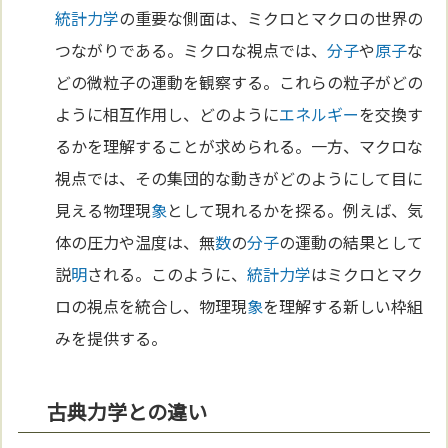
統計力学
の重要な側面は、ミクロとマクロの世界の
つながりである。ミクロな視点では、
分子
や
原子
な
どの微粒子の運動を観察する。これらの粒子がどの
ように相互作用し、どのように
エネルギー
を交換す
るかを理解することが求められる。一方、マクロな
視点では、その集団的な動きがどのようにして目に
見える物理現
象
として現れるかを探る。例えば、気
体の圧力や温度は、無
数
の
分子
の運動の結果として
説
明
される。このように、
統計力学
はミクロとマク
ロの視点を統合し、物理現
象
を理解する新しい枠組
みを提供する。
古典力学との違い