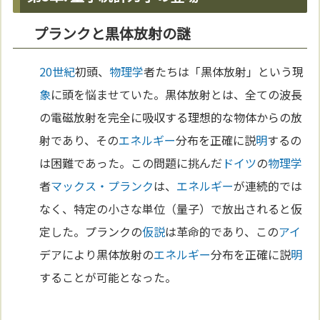
プランクと黒体放射の謎
20世紀
初頭、
物理学
者たちは「黒体放射」という現
象
に頭を悩ませていた。黒体放射とは、全ての波長
の電磁放射を完全に吸収する理想的な物体からの放
射であり、その
エネルギー
分布を正確に説
明
するの
は困難であった。この問題に挑んだ
ドイツ
の
物理学
者
マックス・プランク
は、
エネルギー
が連続的では
なく、特定の小さな単位（量子）で放出されると仮
定した。プランクの
仮説
は革命的であり、この
アイ
デアにより黒体放射の
エネルギー
分布を正確に説
明
することが可能となった。