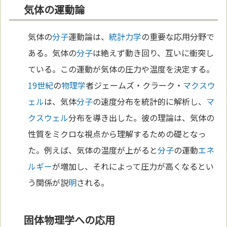
気体の運動論
気体の
分子
運動論は、
統計力学
の重要な応用分野で
ある。気体の
分子
は絶えず動き回り、互いに衝突し
ている。この運動が気体の圧力や温度を決定する。
19世紀
の
物理学
者ジェームズ・クラーク・
マクスウ
ェル
は、気体
分子
の速度分布を統計的に解析し、
マ
クスウェル
分布を導き出した。彼の理論は、気体の
性質をミクロな視点から理解するための礎となっ
た。例えば、気体の温度が上がると
分子
の運動
エネ
ルギー
が増加し、それによって圧力が高くなるとい
う関係が説
明
される。
固体物理学への応用