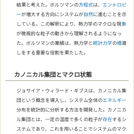
結果と考えた。ボルツマンの
方程式
は、
エントロピ
ー
が増大する方向にシステムが
自然
に進むことを示
している。この解釈により、熱力学のマクロな現
象
が微視的な粒子の動きから理解されるようになっ
た。ボルツマンの業績は、熱力学と
統計力学
の
橋
渡
しをする重要な役割を果たした。
カノニカル集団とマクロ状態
ジョサイア・ウィラード・ギブスは、カノニカル集
団という概念を導入し、システム全体の
エネルギー
分布を統計的に分析する方法を開発した。カノニカ
ル集団とは、一定の温度で多くの粒子が
存在
するシ
ステムであり、これを用いることでシステムのマク