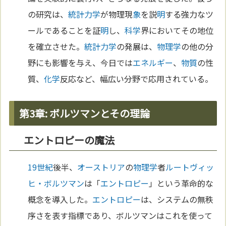
の研究は、
統計力学
が物理現
象
を説
明
する強力なツ
ールであることを証
明
し、
科学
界においてその地位
を確立させた。
統計力学
の発展は、
物理学
の他の分
野にも影響を与え、今日では
エネルギー
、
物質
の性
質、
化学
反応など、幅広い分野で応用されている。
第3章: ボルツマンとその理論
エントロピーの魔法
19世紀
後半、
オーストリア
の
物理学
者
ルートヴィッ
ヒ・ボルツマン
は「
エントロピー
」という革命的な
概念を導入した。
エントロピー
は、システムの無秩
序さを表す指標であり、ボルツマンはこれを使って