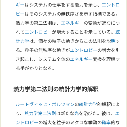
ギー
はシステムの仕事をする能力を示し、
エントロ
ピー
はそのシステムの無秩序さを示す指標である。
熱力学の第二法則は、
エネルギー
の変換が進むにつ
れて
エントロピー
が増大することを示している。
統
計力学
は、個々の粒子の動きからこの法則を説
明
す
る。粒子の無秩序な動きが
エントロピー
の増大を引
き起こし、システム全体の
エネルギー
変換を理解す
る手がかりとなる。
熱力学第二法則の統計力学的解釈
ルートヴィッヒ・ボルツマン
の
統計力学
的解釈によ
り、
熱力学第二法則
は新たな
光
を浴びた。彼は、
エ
ントロピー
の増大を粒子のミクロな挙動の
確率
的な