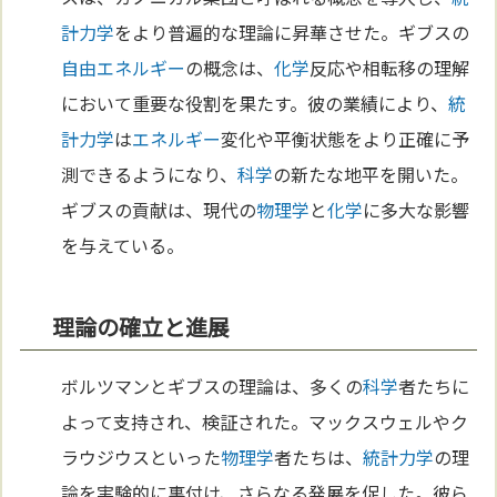
計力学
をより普遍的な理論に昇華させた。ギブスの
自由エネルギー
の概念は、
化学
反応や相転移の理解
において重要な役割を果たす。彼の業績により、
統
計力学
は
エネルギー
変化や平衡状態をより正確に予
測できるようになり、
科学
の新たな地平を開いた。
ギブスの貢献は、現代の
物理学
と
化学
に多大な影響
を与えている。
理論の確立と進展
ボルツマンとギブスの理論は、多くの
科学
者たちに
よって支持され、検証された。マックスウェルやク
ラウジウスといった
物理学
者たちは、
統計力学
の理
論を実験的に裏付け、さらなる発展を促した。彼ら