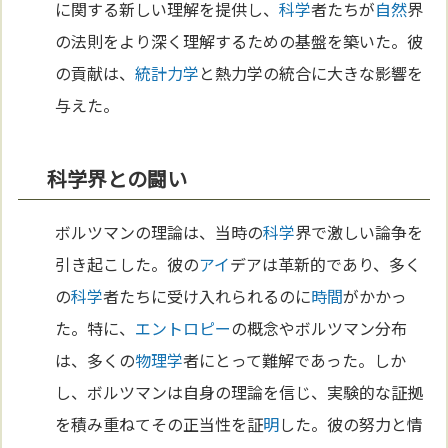
に関する新しい理解を提供し、
科学
者たちが
自然
界
の法則をより深く理解するための基盤を築いた。彼
の貢献は、
統計力学
と熱力学の統合に大きな影響を
与えた。
科学界との闘い
ボルツマンの理論は、当時の
科学
界で激しい論争を
引き起こした。彼の
アイ
デアは革新的であり、多く
の
科学
者たちに受け入れられるのに
時間
がかかっ
た。特に、
エントロピー
の概念やボルツマン分布
は、多くの
物理学
者にとって難解であった。しか
し、ボルツマンは自身の理論を信じ、実験的な証拠
を積み重ねてその正当性を証
明
した。彼の努力と情