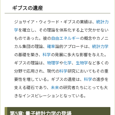
ギブスの遺産
ジョサイア・ウィラード・ギブスの業績は、
統計力
学
を確立し、その理論を体系化する上で欠かせない
ものであった。彼の
自由エネルギー
の概念やカノニ
カル集団の理論、
確率
論的アプローチは、
統計力学
の基礎を築き、
科学
の発展に多大な影響を与えた。
ギブスの理論は、
物理学
や
化学
、
生物学
など多くの
分野で応用され、現代の
科学
研究においてもその重
要性を増している。ギブスの遺産は、
科学
の進歩を
支える礎石であり、
未来
の研究者たちにとっても大
きなインスピレーションとなっている。
第5章: 量子統計力学の登場