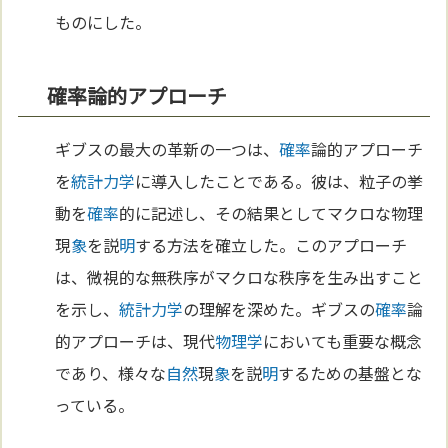
ものにした。
確率論的アプローチ
ギブスの最大の革新の一つは、
確率
論的アプローチ
を
統計力学
に導入したことである。彼は、粒子の挙
動を
確率
的に記述し、その結果としてマクロな物理
現
象
を説
明
する方法を確立した。このアプローチ
は、微視的な無秩序がマクロな秩序を生み出すこと
を示し、
統計力学
の理解を深めた。ギブスの
確率
論
的アプローチは、現代
物理学
においても重要な概念
であり、様々な
自然
現
象
を説
明
するための基盤とな
っている。