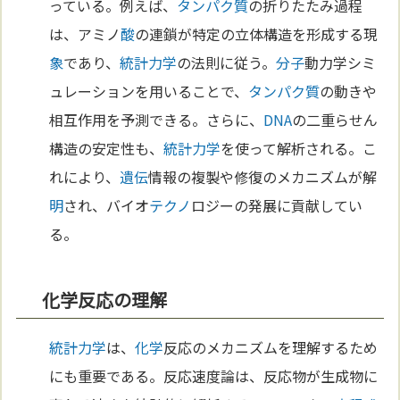
っている。例えば、
タンパク質
の折りたたみ過程
は、アミノ
酸
の連鎖が特定の立体構造を形成する現
象
であり、
統計力学
の法則に従う。
分子
動力学シミ
ュレーションを用いることで、
タンパク質
の動きや
相互作用を予測できる。さらに、
DNA
の二重らせん
構造の安定性も、
統計力学
を使って解析される。こ
れにより、
遺伝
情報の複製や修復のメカニズムが解
明
され、バイオ
テクノ
ロジーの発展に貢献してい
る。
化学反応の理解
統計力学
は、
化学
反応のメカニズムを理解するため
にも重要である。反応速度論は、反応物が生成物に