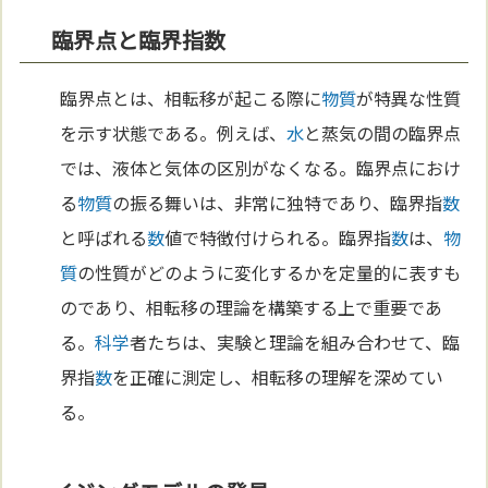
臨界点と臨界指数
臨界点とは、相転移が起こる際に
物質
が特異な性質
を示す状態である。例えば、
水
と蒸気の間の臨界点
では、液体と気体の区別がなくなる。臨界点におけ
る
物質
の振る舞いは、非常に独特であり、臨界指
数
と呼ばれる
数
値で特徴付けられる。臨界指
数
は、
物
質
の性質がどのように変化するかを定量的に表すも
のであり、相転移の理論を構築する上で重要であ
る。
科学
者たちは、実験と理論を組み合わせて、臨
界指
数
を正確に測定し、相転移の理解を深めてい
る。