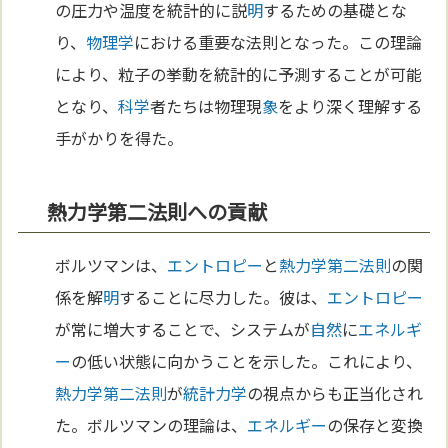
の圧力や温度を統計的に説
明
するための基礎とな
り、
物理学
における重要な法則となった。この理論
により、粒子の挙動を統計的に予測することが可能
となり、
科学
者たちは物理現
象
をより深く理解する
手がかりを得た。
熱力学第二法則への貢献
ボルツマンは、
エントロピー
と
熱力学第二法則
の関
係を解
明
することに尽力した。彼は、
エントロピー
が常に増大することで、システムが
自然
に
エネルギ
ー
の低い状態に向かうことを示した。これにより、
熱力学第二法則
が
統計力学
の視点からも正当化され
た。ボルツマンの理論は、
エネルギー
の保存と変換