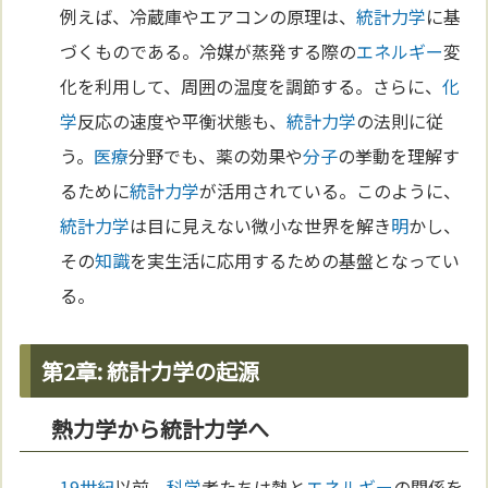
例えば、冷蔵庫やエアコンの原理は、
統計力学
に基
づくものである。冷媒が蒸発する際の
エネルギー
変
化を利用して、周囲の温度を調節する。さらに、
化
学
反応の速度や平衡状態も、
統計力学
の法則に従
う。
医療
分野でも、薬の効果や
分子
の挙動を理解す
るために
統計力学
が活用されている。このように、
統計力学
は目に見えない微小な世界を解き
明
かし、
その
知識
を実生活に応用するための基盤となってい
る。
第2章: 統計力学の起源
熱力学から統計力学へ
19世紀
以前、
科学
者たちは熱と
エネルギー
の関係を