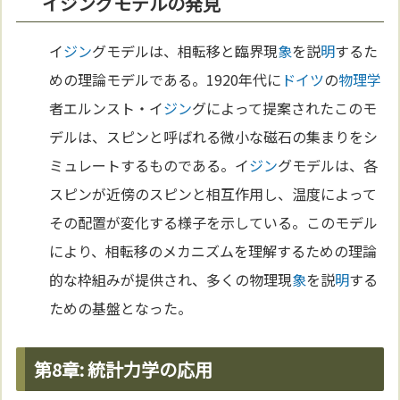
イジングモデルの発見
イ
ジン
グモデルは、相転移と臨界現
象
を説
明
するた
めの理論モデルである。1920年代に
ドイツ
の
物理学
者エルンスト・イ
ジン
グによって提案されたこのモ
デルは、スピンと呼ばれる微小な磁石の集まりをシ
ミュレートするものである。イ
ジン
グモデルは、各
スピンが近傍のスピンと相互作用し、温度によって
その配置が変化する様子を示している。このモデル
により、相転移のメカニズムを理解するための理論
的な枠組みが提供され、多くの物理現
象
を説
明
する
ための基盤となった。
第8章: 統計力学の応用