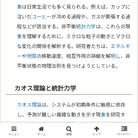
象
は日常生活でも多く見られる。例えば、カップに
注いだ
コーヒー
が冷める過程や、ガスが膨張する過
程などが該当する。非平衡
統計力学
は、これらの現
象
を理解するために、ミクロな粒子の動きとマクロ
な変化の関係を解析する。研究者たちは、
エネルギ
ー
や
物質
の移動速度、相互作用の詳細を解
明
し、非
平衡状態の物理法則を見つけようとしている。
カオス理論と統計力学
カオス理論
は、システムが初期条件に敏感に依存
し、予測が難しい複雑な動きを示す現
象
を研究す
る。
統計力学
と
カオス理論
の結びつきは、非線形ダ
イナミクスの理解に重要である。例えば、
天気予報
メニュー
ホーム
検索
トップ
サイドバー