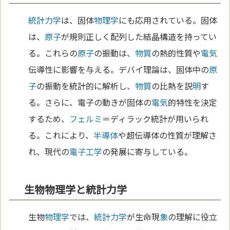
統計力学
は、固体
物理学
にも応用されている。固体
は、
原子
が規則正しく配列した結晶構造を持ってい
る。これらの
原子
の振動は、
物質
の熱的性質や
電気
伝導性に影響を与える。デバイ理論は、固体中の
原
子
の振動を統計的に解析し、
物質
の比熱を説
明
す
る。さらに、電子の動きが固体の
電気
的特性を決定
するため、
フェルミ
＝ディラック統計が用いられ
る。これにより、
半導体
や超伝導体の性質が理解さ
れ、現代の
電子工学
の発展に寄与している。
生物物理学と統計力学
生物
物理学
では、
統計力学
が生命現
象
の理解に役立