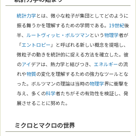
統計力学
とは、微小な粒子が集団としてどのように
振る舞うかを理解するための学問である。
19世紀
後
半、
ルートヴィッヒ・ボルツマン
という
物理学
者が
「
エントロピー
」と呼ばれる新しい概念を提唱し、
微粒子の動きを統計的に捉える方法を確立した。彼
の
アイ
デアは、熱力学と結びつき、
エネルギー
の流
れや
物質
の変化を理解するための強力なツールとな
った。ボルツマンの理論は当時の
物理学
界に衝撃を
与え、多くの
科学
者たちがその有効性を検証し、発
展させることに努めた。
ミクロとマクロの世界