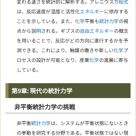
変わる速さを統計的に解析する。アレニウス
方程式
は、反応速度が温度と活性化
エネルギー
に依存する
ことを示している。また、
化学
平衡も
統計力学
の視
点から説
明
される。ギブスの
自由エネルギー
の概念
を用いることで、反応がどの方向に進行するかを予
測できる。これにより、触媒の働きや新しい
化学
プ
ロセスの設計が可能となり、産業
化学
の進展に寄与
している。
第9章: 現代の統計力学
非平衡統計力学の挑戦
非平衡
統計力学
は、システムが平衡状態にないとき
の挙動を研究する分野である。平衡状態ではない現