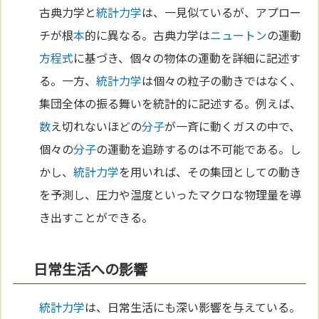
古典力学と
統計力学
は、一見似ているが、アプロー
チが根
本
的に異なる。古典力学は
ニュートン
の運動
方程式
に基づき、個々の物体の運動を詳細に記述す
る。一方、
統計力学
は個々の粒子の動きではなく、
集団全体の振る舞いを統計的に記述する。例えば、
数
え切れないほどの
分子
が一斉に動くガスの中で、
個々の
分子
の運動を追跡するのは不可能である。し
かし、
統計力学
を用いれば、その集団としての動き
を予測し、圧力や温度といったマクロな物理量を導
き出すことができる。
日常生活への影響
統計力学
は、日常生活にも深い影響を与えている。