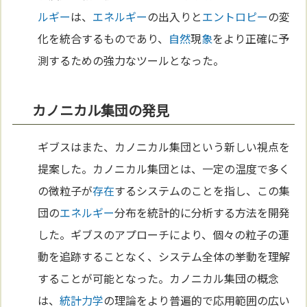
ルギー
は、
エネルギー
の出入りと
エントロピー
の変
化を統合するものであり、
自然
現
象
をより正確に予
測するための強力なツールとなった。
カノニカル集団の発見
ギブスはまた、カノニカル集団という新しい視点を
提案した。カノニカル集団とは、一定の温度で多く
の微粒子が
存在
するシステムのことを指し、この集
団の
エネルギー
分布を統計的に分析する方法を開発
した。ギブスのアプローチにより、個々の粒子の運
動を追跡することなく、システム全体の挙動を理解
することが可能となった。カノニカル集団の概念
は、
統計力学
の理論をより普遍的で応用範囲の広い