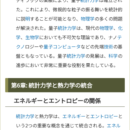
ディラックの業績により、量子
統計力学
は確立され
た。これにより、微視的な粒子の振る舞いを統計的
に説
明
することが可能となり、
物理学
の多くの問題
が解決された。量子
統計力学
は、現代の
物理学
、
化
学
、
生物学
においても不可欠な理論であり、ナノ
テ
クノ
ロジーや
量子コンピュータ
などの先端
技術
の基
盤ともなっている。量子
統計力学
の発展は、
科学
の
進歩において非常に重要な役割を果たしている。
第6章: 統計力学と熱力学の統合
エネルギーとエントロピーの関係
統計力学
と熱力学は、
エネルギー
と
エントロピー
と
いう2つの重要な概念を通じて統合される。
エネル