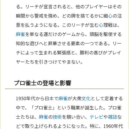
る。リーチが宣言されると、他のプレイヤーはその
瞬間から警戒を強め、どの牌を捨てるかに細
心
の注
意を払うようになる。このリーチが生む
心
理戦は、
麻雀
を単なる運だけのゲームから、頭脳を駆使する
知的な遊びへと昇華させる要素の一つである。リー
チによって生まれる緊張感と、勝利の喜びがプレイ
ヤーたちを引きつけてやまない。
プロ雀士の登場と影響
1950年代から日
本
で
麻雀
が大衆
文化
として定着する
中で、「プロ雀士」という職業が誕生した。プロ雀
士たちは、
麻雀
の
技術
を競い合い、
テレビ
や
雑誌
な
どで取り上げられるようになった。特に、1960年代