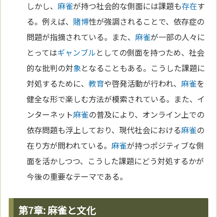
しかし、
麻雀
が持つ社会的な側面には課題も
存在
す
る。例えば、
賭博
性が強調されることで、依存症の
問題が指摘されている。また、
麻雀
が一部の人々に
とっては
ギャンブル
としての側面を持つため、社会
的な批判の対
象
となることもある。こうした課題に
対処するために、
教育
や啓発活動が行われ、
麻雀
を
健全な形で楽しむ方法が模索されている。また、イ
ンターネット
麻雀
の普及により、オンライン上での
依存問題も浮上しており、現代社会における
麻雀
の
在り方が問われている。
麻雀
が持つポジティブな側
面を活かしつつ、こうした課題にどう対処するかが
今後の重要なテーマである。
第7章: 麻雀と文化