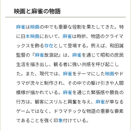
映画と麻雀の物語
麻雀
は
映画
の中でも重要な役割を果たしてきた。特
に日
本
映画
において、
麻雀
は時折、物語のクライマ
ックスを飾る
存在
として登場する。例えば、和田誠
監督の『
麻雀
放浪記』は、
麻雀
を通じて昭和の庶民
生活を描き出し、観る者に強い共感を呼び起こし
た。また、現代では、
麻雀
をテーマにした
映画
やド
ラマが次々と制作され、その中での駆け引きや人間
模様が描かれている。
麻雀
を通じた緊張感や勝負の
行方は、観客にスリルと興奮を与え、
麻雀
が単なる
ゲームではなく、ドラマチックな物語の重要な要素
であることを強く印
象
付けている。