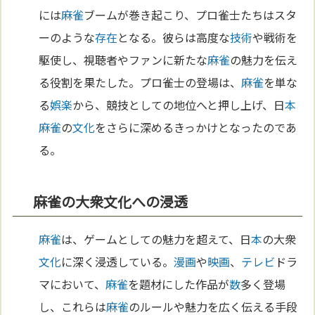
には
麻雀
ブームが巻き起こり、プロ雀士たちはスタ
ーのような
存在
となる。彼らは高度な
技術
や戦術を
駆使し、視聴者やファンに新たな
麻雀
の魅力を伝え
る役割を果たした。プロ雀士の登場は、
麻雀
を単な
る
娯楽
から、競技としての地位へと押し上げ、日
本
麻雀
の
文化
をさらに深めるきっかけとなったのであ
る。
麻雀の大衆文化への浸透
麻雀
は、ゲームとしての魅力を超えて、日
本
の大衆
文化
に深く浸透している。
漫画
や
映画
、
テレビ
ドラ
マにおいて、
麻雀
を題材にした作品が
数
多く登場
し、これらは
麻雀
のルールや魅力を広く伝える手段