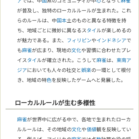
ア
では、中
国
系のコミュニティが中
心
となって
麻雀
が普及し、独特のローカルルールが生まれた。これ
らのルールは、中
国
本
土のものと異なる特徴を持
ち、地域ごとに微妙に異なるス
タイ
ルが楽しめるの
が魅力である。また、
フィリピン
や
インドネシア
で
も
麻雀
が広まり、現地の
文化
や習慣に合わせたプレ
イス
タイ
ルが確立された。こうして
麻雀
は、
東南ア
ジア
においても人々の社交と
娯楽
の一環として根付
き、地域の特
色
を反映したゲームへと発展した。
ローカルルールが生む多様性
麻雀
が世界中に広がる中で、各地で生まれたローカ
ルルールは、その地域の
文化
や
価値
観を反映してい