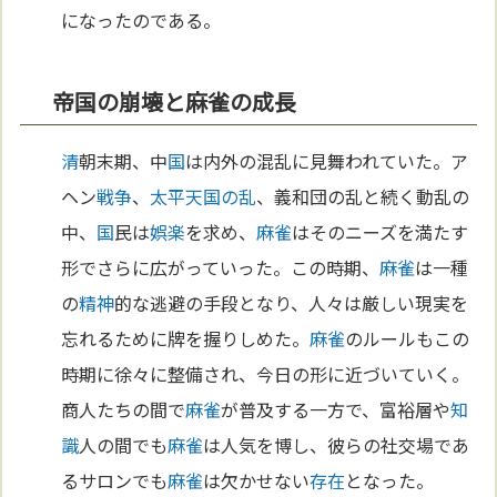
になったのである。
帝国の崩壊と麻雀の成長
清
朝末期、中
国
は内外の混乱に見舞われていた。ア
ヘン
戦争
、
太平天国の乱
、義和団の乱と続く動乱の
中、
国
民は
娯楽
を求め、
麻雀
はそのニーズを満たす
形でさらに広がっていった。この時期、
麻雀
は一種
の
精神
的な逃避の手段となり、人々は厳しい現実を
忘れるために牌を握りしめた。
麻雀
のルールもこの
時期に徐々に整備され、今日の形に近づいていく。
商人たちの間で
麻雀
が普及する一方で、富裕層や
知
識
人の間でも
麻雀
は人気を博し、彼らの社交場であ
るサロンでも
麻雀
は欠かせない
存在
となった。