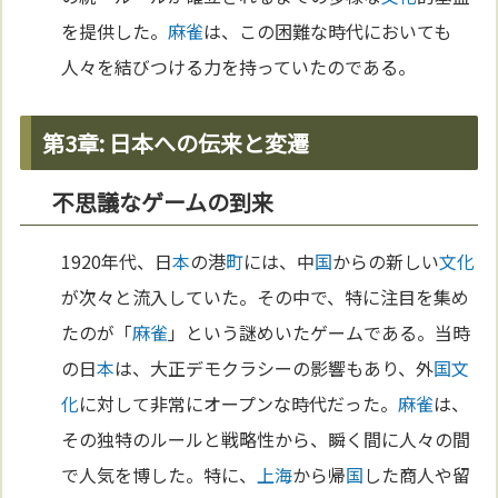
を提供した。
麻雀
は、この困難な時代においても
人々を結びつける力を持っていたのである。
第3章: 日本への伝来と変遷
不思議なゲームの到来
1920年代、日
本
の港
町
には、中
国
からの新しい
文化
が次々と流入していた。その中で、特に注目を集め
たのが「
麻雀
」という謎めいたゲームである。当時
の日
本
は、大正デモクラシーの影響もあり、外
国
文
化
に対して非常にオープンな時代だった。
麻雀
は、
その独特のルールと戦略性から、瞬く間に人々の間
で人気を博した。特に、
上海
から帰
国
した商人や留