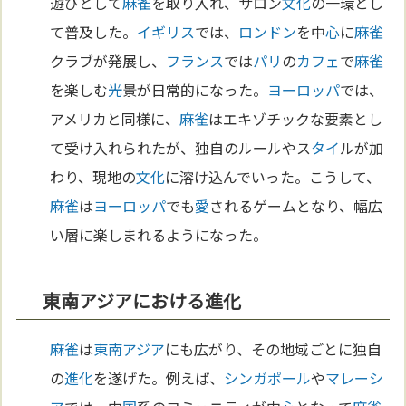
遊びとして
麻雀
を取り入れ、サロン
文化
の一環とし
て普及した。
イギリス
では、
ロンドン
を中
心
に
麻雀
クラブが発展し、
フランス
では
パリ
の
カフェ
で
麻雀
を楽しむ
光
景が日常的になった。
ヨーロッパ
では、
アメリカと同様に、
麻雀
はエキゾチックな要素とし
て受け入れられたが、独自のルールやス
タイ
ルが加
わり、現地の
文化
に溶け込んでいった。こうして、
麻雀
は
ヨーロッパ
でも
愛
されるゲームとなり、幅広
い層に楽しまれるようになった。
東南アジアにおける進化
麻雀
は
東南アジア
にも広がり、その地域ごとに独自
の
進化
を遂げた。例えば、
シンガポール
や
マレーシ