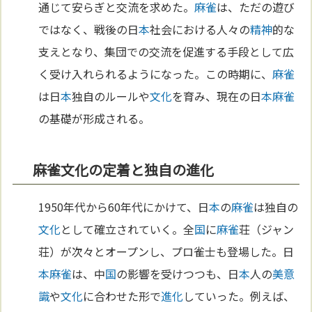
通じて安らぎと交流を求めた。
麻雀
は、ただの遊び
ではなく、戦後の日
本
社会における人々の
精神
的な
支えとなり、集団での交流を促進する手段として広
く受け入れられるようになった。この時期に、
麻雀
は日
本
独自のルールや
文化
を育み、現在の日
本
麻雀
の基礎が形成される。
麻雀文化の定着と独自の進化
1950年代から60年代にかけて、日
本
の
麻雀
は独自の
文化
として確立されていく。全
国
に
麻雀
荘（ジャン
荘）が次々とオープンし、プロ雀士も登場した。日
本
麻雀
は、中
国
の影響を受けつつも、日
本
人の
美
意
識
や
文化
に合わせた形で
進化
していった。例えば、