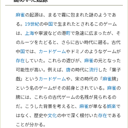
麻雀
の起源は、まるで霧に包まれた謎のようであ
る。
19世紀
の中
国
で生まれたとされるこのゲーム
は、
上海
や寧波などの港
町
で急速に広まったが、そ
のルーツをたどると、さらに古い時代に遡る。古代
中
国
では、
カードゲーム
やドミノのようなゲームが
存在
していた。これらの遊びが、
麻雀
の元となった
可能性が高い。例えば、
唐
の時代に
流行
した「葉子
戯」という
カードゲーム
や、宋の時代の「
麻雀
牌」
という名のゲームがその前身とされている。
麻雀
の
牌には、これらの古代ゲームの名残が見られるの
だ。こうした背景を考えると、
麻雀
が単なる
娯楽
で
はなく、歴史や
文化
の中で深く根付いた
存在
である
ことが分かる。