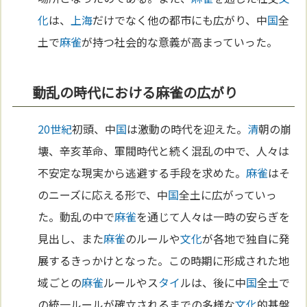
化
は、
上海
だけでなく他の都市にも広がり、中
国
全
土で
麻雀
が持つ社会的な意義が高まっていった。
動乱の時代における麻雀の広がり
20世紀
初頭、中
国
は激動の時代を迎えた。
清
朝の崩
壊、辛亥革命、軍閥時代と続く混乱の中で、人々は
不安定な現実から逃避する手段を求めた。
麻雀
はそ
のニーズに応える形で、中
国
全土に広がっていっ
た。動乱の中で
麻雀
を通じて人々は一時の安らぎを
見出し、また
麻雀
のルールや
文化
が各地で独自に発
展するきっかけとなった。この時期に形成された地
域ごとの
麻雀
ルールやス
タイ
ルは、後に中
国
全土で
の統一ルールが確立されるまでの多様な
文化
的基盤