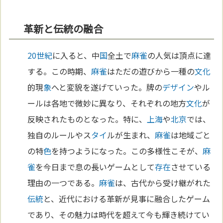
革新と伝統の融合
20世紀
に入ると、中
国
全土で
麻雀
の人気は頂点に達
する。この時期、
麻雀
はただの遊びから一種の
文化
的現
象
へと変貌を遂げていった。牌の
デザイン
やル
ールは各地で微妙に異なり、それぞれの地方
文化
が
反映されたものとなった。特に、
上海
や
北京
では、
独自のルールやス
タイ
ルが生まれ、
麻雀
は地域ごと
の特
色
を持つようになった。この多様性こそが、
麻
雀
を今日まで息の長いゲームとして
存在
させている
理由の一つである。
麻雀
は、古代から受け継がれた
伝統
と、近代における革新が見事に融合したゲーム
であり、その魅力は時代を超えて今も輝き続けてい