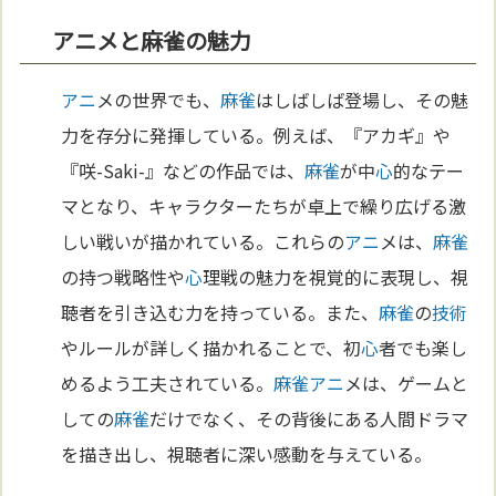
アニメと麻雀の魅力
アニ
メの世界でも、
麻雀
はしばしば登場し、その魅
力を存分に発揮している。例えば、『アカギ』や
『咲-Saki-』などの作品では、
麻雀
が中
心
的なテー
マとなり、キャラクターたちが卓上で繰り広げる激
しい戦いが描かれている。これらの
アニ
メは、
麻雀
の持つ戦略性や
心
理戦の魅力を視覚的に表現し、視
聴者を引き込む力を持っている。また、
麻雀
の
技術
やルールが詳しく描かれることで、初
心
者でも楽し
めるよう工夫されている。
麻雀
アニ
メは、ゲームと
しての
麻雀
だけでなく、その背後にある人間ドラマ
を描き出し、視聴者に深い感動を与えている。