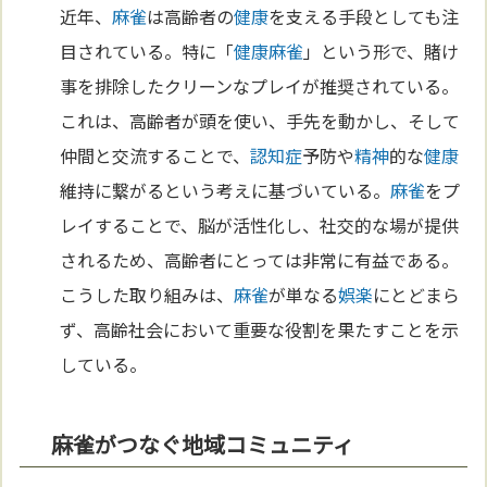
近年、
麻雀
は高齢者の
健康
を支える手段としても注
目されている。特に「
健康
麻雀
」という形で、賭け
事を排除したクリーンなプレイが推奨されている。
これは、高齢者が頭を使い、手先を動かし、そして
仲間と交流することで、
認知症
予防や
精神
的な
健康
維持に繋がるという考えに基づいている。
麻雀
をプ
レイすることで、脳が活性化し、社交的な場が提供
されるため、高齢者にとっては非常に有益である。
こうした取り組みは、
麻雀
が単なる
娯楽
にとどまら
ず、高齢社会において重要な役割を果たすことを示
している。
麻雀がつなぐ地域コミュニティ