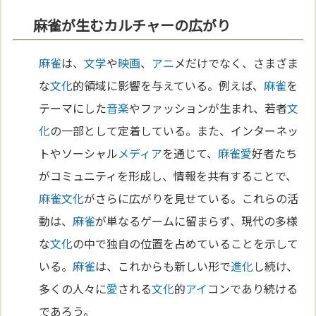
麻雀が生むカルチャーの広がり
麻雀
は、
文学
や
映画
、
アニ
メだけでなく、さまざま
な
文化
的領域に影響を与えている。例えば、
麻雀
を
テーマにした
音楽
やファッションが生まれ、若者
文
化
の一部として定着している。また、インターネッ
トやソーシャル
メディア
を通じて、
麻雀
愛
好者たち
がコミュニティを形成し、情報を共有することで、
麻雀
文化
がさらに広がりを見せている。これらの活
動は、
麻雀
が単なるゲームに留まらず、現代の多様
な
文化
の中で独自の位置を占めていることを示して
いる。
麻雀
は、これからも新しい形で
進化
し続け、
多くの人々に
愛
される
文化
的
アイ
コンであり続ける
であろう。