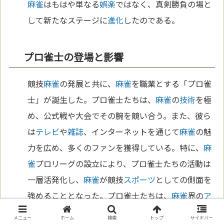
麻雀
はもはや単なる
娯楽
ではなく、真剣勝負の場と
して新たなステージに
進化
したのである。
プロ雀士の登場と影響
競技
麻雀
の発展と共に、
麻雀
を職業とする「プロ雀
士」が誕生した。プロ雀士たちは、
麻雀
の
技術
を極
め、公式戦や大会でその腕を競い合う。また、彼ら
は
テレビ
や
雑誌
、インターネットを通じて
麻雀
の魅
力を広め、多くのファンを獲得している。特に、
麻
雀
プロリーグの設立により、プロ雀士たちの活動は
一層活発化し、
麻雀
が競技
スポーツ
としての側面を
強めることとなった。プロ雀士たちは、
麻雀
界の
ア
イ
コンとして、若い世代にも影響を与え、
麻雀
を目
メニュー
ホーム
検索
トップ
サイドバー