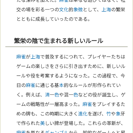
交の場を彩る一つの
文化
的
象徴
として、
上海
の繁栄
とともに成長していったのである。
繁栄の陰で生まれる新しいルール
麻雀
が
上海
で普及するにつれて、プレイヤーたちは
ゲームの楽しさをさらに引き出すために、新しいル
ールや役を考案するようになった。この過程で、今
日の
麻雀
に通じる基
本
的なルールが形作られてい
く。例えば、
清
一
色
や混一
色
などの役が誕生し、ゲ
ームの戦略性が一層高まった。
麻雀
をプレイするた
めの牌も、この時期に大きく
進化
を遂げ、
竹
や
象
牙
で作られた
美
しい牌が登場した。これらの革新が、
麻雀
を単なる
ギャンブル
から、知的なゲームへと昇