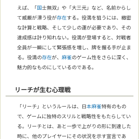
えば、「
国
士無双」や「大三元」など、名前からし
て威厳が漂う役が
存在
する。役満を狙うには、緻密
な計算と戦略、そして少しの運が必要であり、その
達成感は計り知れない。役満が登場すると、対戦者
全員が一瞬にして緊張感を増し、牌を握る手が止ま
る。役満の
存在
が、
麻雀
のゲーム性をさらに深く、
魅力的なものにしているのである。
リーチが生む心理戦
「リーチ」というルールは、日
本
麻雀
特有のもの
で、ゲームに独特のスリルと戦略性をもたらしてい
る。リーチとは、あと一歩で上がりの形に到達した
時に、他のプレイヤーにその状況を示す宣言であ