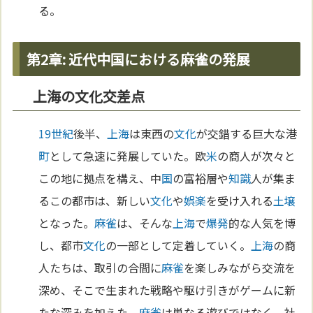
る。
第2章: 近代中国における麻雀の発展
上海の文化交差点
19世紀
後半、
上海
は東西の
文化
が交錯する巨大な港
町
として急速に発展していた。欧
米
の商人が次々と
この地に拠点を構え、中
国
の富裕層や
知識
人が集ま
るこの都市は、新しい
文化
や
娯楽
を受け入れる
土壌
となった。
麻雀
は、そんな
上海
で
爆発
的な人気を博
し、都市
文化
の一部として定着していく。
上海
の商
人たちは、取引の合間に
麻雀
を楽しみながら交流を
深め、そこで生まれた戦略や駆け引きがゲームに新
たな深みを加えた。
麻雀
は単なる遊びではなく、社