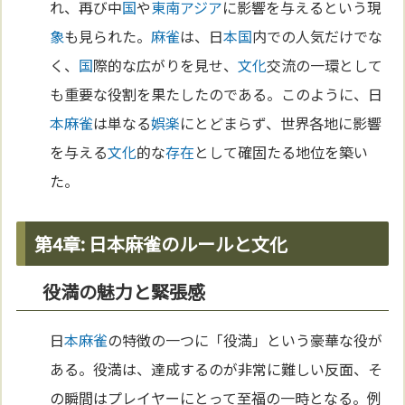
れ、再び中
国
や
東南アジア
に影響を与えるという現
象
も見られた。
麻雀
は、日
本
国
内での人気だけでな
く、
国
際的な広がりを見せ、
文化
交流の一環として
も重要な役割を果たしたのである。このように、日
本
麻雀
は単なる
娯楽
にとどまらず、世界各地に影響
を与える
文化
的な
存在
として確固たる地位を築い
た。
第4章: 日本麻雀のルールと文化
役満の魅力と緊張感
日
本
麻雀
の特徴の一つに「役満」という豪華な役が
ある。役満は、達成するのが非常に難しい反面、そ
の瞬間はプレイヤーにとって至福の一時となる。例