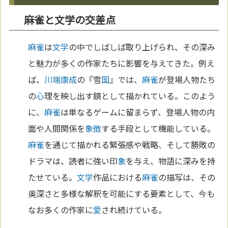
麻雀と文学の交差点
麻雀
は
文学
の中でしばしば取り上げられ、その深み
と魅力が多くの作家たちに影響を与えてきた。例え
ば、
川端康成
の『雪
国
』では、
麻雀
が登場人物たち
の
心
理を映し出す鏡として描かれている。このよう
に、
麻雀
は単なるゲームに留まらず、登場人物の内
面や人間関係を
象徴
する手段として機能している。
麻雀
を通じて描かれる緊張感や戦略、そして勝敗の
ドラマは、読者に強い印
象
を与え、物語に深みを持
たせている。
文学
作品における
麻雀
の描写は、その
奥深さと多様な解釈を可能にする要素として、今も
なお多くの作家に
愛
され続けている。