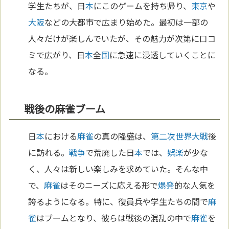
学生たちが、日
本
にこのゲームを持ち帰り、
東京
や
大阪
などの大都市で広まり始めた。最初は一部の
人々だけが楽しんでいたが、その魅力が次第に口コ
ミで広がり、日
本
全
国
に急速に浸透していくことに
なる。
戦後の麻雀ブーム
日
本
における
麻雀
の真の隆盛は、
第二次世界大戦
後
に訪れる。
戦争
で荒廃した日
本
では、
娯楽
が少な
く、人々は新しい楽しみを求めていた。そんな中
で、
麻雀
はそのニーズに応える形で
爆発
的な人気を
誇るようになる。特に、復員兵や学生たちの間で
麻
雀
はブームとなり、彼らは戦後の混乱の中で
麻雀
を