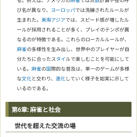
る。例えば、アメリカの
麻雀
では点
数
計算や役の呼
び名が異なり、
ヨーロッパ
では洗練されたルールが
生まれた。
東南アジア
では、スピード感が増したル
ールが採用されることが多く、プレイのテンポが異
なるのが特徴である。これらのローカルルールが、
麻雀
の多様性を生み出し、世界中のプレイヤーが自
分たちに合ったス
タイ
ルで楽しむことを可能にして
いる。
麻雀
の
国
際的な普及は、単一のゲームが多様
な
文化
と交わり、
進化
していく様子を如実に示して
いるのである。
第6章: 麻雀と社会
世代を超えた交流の場