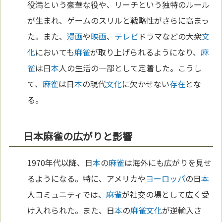
役満という豪華な役や、リーチという独特のルール
が生まれ、ゲームのスリルと戦略性がさらに高まっ
た。また、
漫画
や
映画
、
テレビ
ドラマなどの大衆
文
化
においても
麻雀
が取り上げられるようになり、
麻
雀
は日
本
人の生活の一部として定着した。こうし
て、
麻雀
は日
本
の現代
文化
に欠かせない
存在
とな
る。
日本麻雀の広がりと影響
1970年代以降、日
本
の
麻雀
は海外にも広がりを見せ
るようになる。特に、アメリカや
ヨーロッパ
の日
本
人コミュニティでは、
麻雀
が社交の場として広く受
け入れられた。また、日
本
の
麻雀
文化
が逆輸入さ