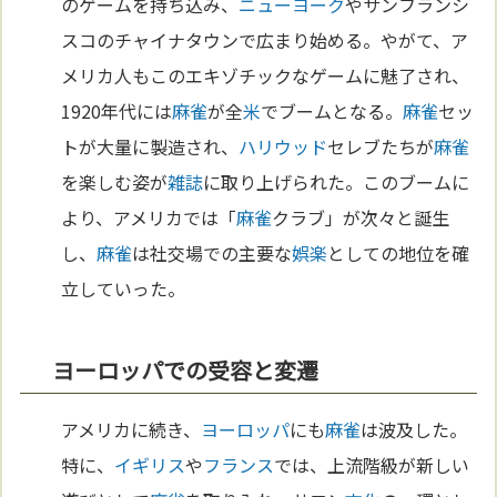
のゲームを持ち込み、
ニューヨーク
やサンフランシ
スコのチャイナタウンで広まり始める。やがて、ア
メリカ人もこのエキゾチックなゲームに魅了され、
1920年代には
麻雀
が全
米
でブームとなる。
麻雀
セッ
トが大量に製造され、
ハリウッド
セレブたちが
麻雀
を楽しむ姿が
雑誌
に取り上げられた。このブームに
より、アメリカでは「
麻雀
クラブ」が次々と誕生
し、
麻雀
は社交場での主要な
娯楽
としての地位を確
立していった。
ヨーロッパでの受容と変遷
アメリカに続き、
ヨーロッパ
にも
麻雀
は波及した。
特に、
イギリス
や
フランス
では、上流階級が新しい