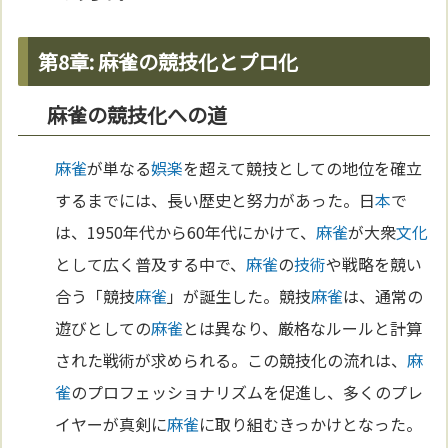
第8章: 麻雀の競技化とプロ化
麻雀の競技化への道
麻雀
が単なる
娯楽
を超えて競技としての地位を確立
するまでには、長い歴史と努力があった。日
本
で
は、1950年代から60年代にかけて、
麻雀
が大衆
文化
として広く普及する中で、
麻雀
の
技術
や戦略を競い
合う「競技
麻雀
」が誕生した。競技
麻雀
は、通常の
遊びとしての
麻雀
とは異なり、厳格なルールと計算
された戦術が求められる。この競技化の流れは、
麻
雀
のプロフェッショナリズムを促進し、多くのプレ
イヤーが真剣に
麻雀
に取り組むきっかけとなった。