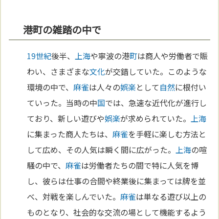
港町の雑踏の中で
19世紀
後半、
上海
や寧波の港
町
は商人や労働者で賑
わい、さまざまな
文化
が交錯していた。このような
環境の中で、
麻雀
は人々の
娯楽
として
自然
に根付い
ていった。当時の中
国
では、急速な近代化が進行し
ており、新しい遊びや
娯楽
が求められていた。
上海
に集まった商人たちは、
麻雀
を手軽に楽しむ方法と
して広め、その人気は瞬く間に広がった。
上海
の喧
騒の中で、
麻雀
は労働者たちの間で特に人気を博
し、彼らは仕事の合間や終業後に集まっては牌を並
べ、対戦を楽しんでいた。
麻雀
は単なる遊び以上の
ものとなり、社会的な交流の場として機能するよう