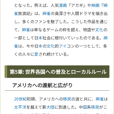
となった。例えば、人気
漫画
『アカギ』や
映画
『
麻
雀
放浪記』は、
麻雀
の奥深さや人間ドラマを描き出
し、多くのファンを魅了した。こうした作品を通じ
て、
麻雀
は単なるゲームの枠を超え、物語や
文化
の
一部として日
本
社会に根付いていったのである。
麻
雀
は、今や日
本
の
文化
的
アイ
コンの一つとして、多
くの人々に
愛
され続けている。
第5章: 世界各国への普及とローカルルール
アメリカへの渡航と広がり
20世紀
初頭、アメリカへの
移民
の波と共に、
麻雀
は
太平洋
を越えて新
大陸
に到達した。中
国
系
移民
がこ