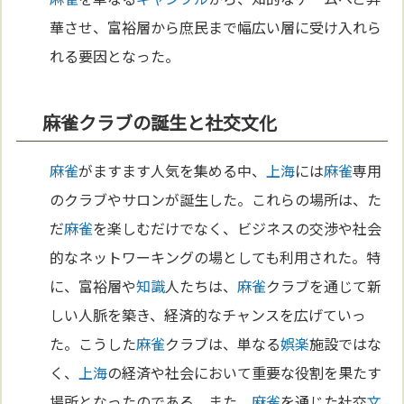
華させ、富裕層から庶民まで幅広い層に受け入れら
れる要因となった。
麻雀クラブの誕生と社交文化
麻雀
がますます人気を集める中、
上海
には
麻雀
専用
のクラブやサロンが誕生した。これらの場所は、た
だ
麻雀
を楽しむだけでなく、ビジネスの交渉や社会
的なネットワーキングの場としても利用された。特
に、富裕層や
知識
人たちは、
麻雀
クラブを通じて新
しい人脈を築き、経済的なチャンスを広げていっ
た。こうした
麻雀
クラブは、単なる
娯楽
施設ではな
く、
上海
の経済や社会において重要な役割を果たす
場所となったのである。また、
麻雀
を通じた社交
文