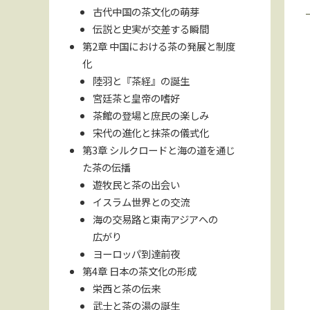
古代中国の茶文化の萌芽
伝説と史実が交差する瞬間
第2章 中国における茶の発展と制度
化
陸羽と『茶経』の誕生
宮廷茶と皇帝の嗜好
茶館の登場と庶民の楽しみ
宋代の進化と抹茶の儀式化
第3章 シルクロードと海の道を通じ
た茶の伝播
遊牧民と茶の出会い
イスラム世界との交流
海の交易路と東南アジアへの
広がり
ヨーロッパ到達前夜
第4章 日本の茶文化の形成
栄西と茶の伝来
武士と茶の湯の誕生