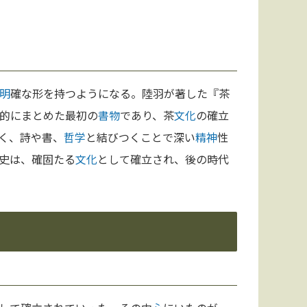
明
確な形を持つようになる。陸羽が著した『茶
的にまとめた最初の
書物
であり、茶
文化
の確立
く、詩や書、
哲学
と結びつくことで深い
精神
性
史は、確固たる
文化
として確立され、後の時代