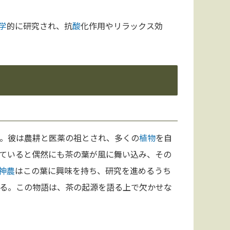
学
的に研究され、抗
酸
化作用やリラックス効
。彼は農耕と医薬の祖とされ、多くの
植物
を自
ていると偶然にも茶の葉が風に舞い込み、その
神農
はこの葉に興味を持ち、研究を進めるうち
る。この物語は、茶の起源を語る上で欠かせな