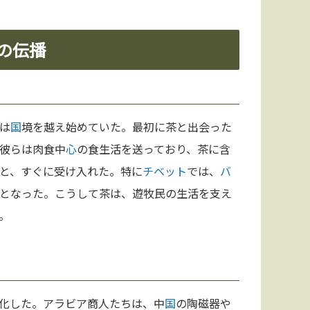
の伝播
は
国
境を越え始めていた。最初に茶と出会った
彼らは肉食中
心
の食生活を送っており、茶に含
と、すぐに受け入れた。特に
チベット
では、
バ
となった。こうして茶は、遊牧民の生活を支え
。
化した。アラビア商人たちは、中
国
の陶磁器や