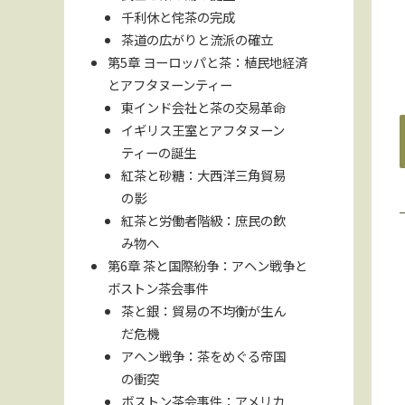
千利休と侘茶の完成
茶道の広がりと流派の確立
第5章 ヨーロッパと茶：植民地経済
とアフタヌーンティー
東インド会社と茶の交易革命
イギリス王室とアフタヌーン
ティーの誕生
紅茶と砂糖：大西洋三角貿易
の影
紅茶と労働者階級：庶民の飲
み物へ
第6章 茶と国際紛争：アヘン戦争と
ボストン茶会事件
茶と銀：貿易の不均衡が生ん
だ危機
アヘン戦争：茶をめぐる帝国
の衝突
ボストン茶会事件：アメリカ