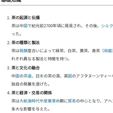
茶の起源と伝播
茶は中
国
で紀元前2700年頃に発見され、その後、
シル
った。
茶の種類と製法
茶は
発酵
度合いによって緑茶、白茶、黄茶、青茶（
烏龍
れぞれ異なる製法と特徴を持つ。
茶と
文化
の融合
中
国
の
茶道
、日
本
の茶の湯、英
国
のアフタヌーンティー
独自の発展を遂げた。
茶と経済・交易の関係
茶は
大航海時代
や
産業革命
期に
貿易
の中
心
となり、アヘ
多大な影響を与えた。