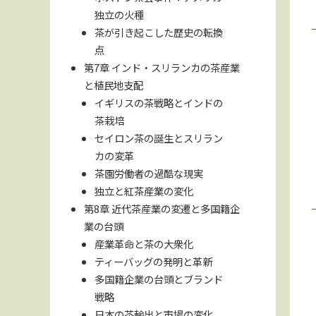
独立の火種
茶が引き起こした歴史の転換
点
第7章 インド・スリランカの茶産業
と植民地支配
イギリスの茶戦略とインドの
茶栽培
セイロン茶の誕生とスリラン
カの変革
茶園労働者の過酷な現実
独立と紅茶産業の変化
第8章 近代茶産業の変遷と多国籍企
業の台頭
産業革命と茶の大衆化
ティーバッグの発明と革新
多国籍企業の台頭とブランド
戦略
日本の茶輸出と市場の変化