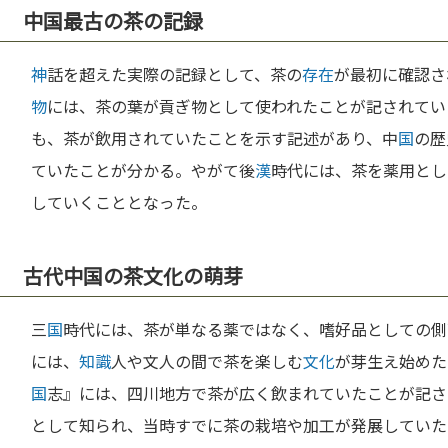
中国最古の茶の記録
神
話を超えた実際の記録として、茶の
存在
が最初に確認さ
物
には、茶の葉が貢ぎ物として使われたことが記されてい
も、茶が飲用されていたことを示す記述があり、中
国
の歴
ていたことが分かる。やがて後
漢
時代には、茶を薬用とし
していくこととなった。
古代中国の茶文化の萌芽
三
国
時代には、茶が単なる薬ではなく、嗜好品としての側
には、
知識
人や文人の間で茶を楽しむ
文化
が芽生え始めた
国
志』には、四川地方で茶が広く飲まれていたことが記さ
として知られ、当時すでに茶の栽培や加工が発展していた