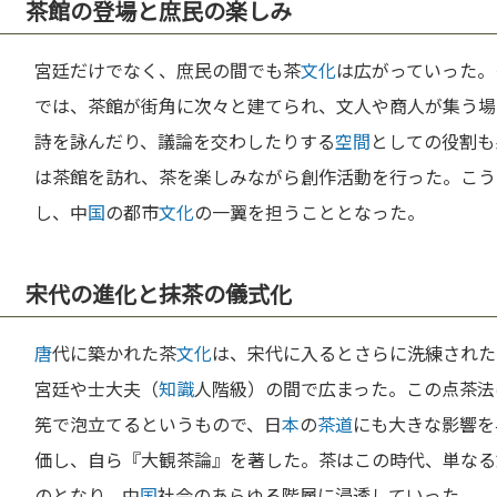
茶館の登場と庶民の楽しみ
宮廷だけでなく、庶民の間でも茶
文化
は広がっていった。
では、茶館が街角に次々と建てられ、文人や商人が集う場
詩を詠んだり、議論を交わしたりする
空間
としての役割も
は茶館を訪れ、茶を楽しみながら創作活動を行った。こう
し、中
国
の都市
文化
の一翼を担うこととなった。
宋代の進化と抹茶の儀式化
唐
代に築かれた茶
文化
は、宋代に入るとさらに洗練された
宮廷や士大夫（
知識
人階級）の間で広まった。この点茶法
筅で泡立てるというもので、日
本
の
茶道
にも大きな影響を
価し、自ら『大観茶論』を著した。茶はこの時代、単なる
のとなり、中
国
社会のあらゆる階層に浸透していった。