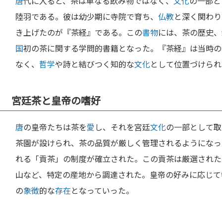
唐
代に入ると、茶は単なる飲み物ではなく、
文化
の一部と
陸羽である。彼は幼少期に寺院で育ち、
仏教
と深く関わり
き上げたのが『茶経』である。この
書物
には、茶の歴史、
国
初の茶に関する学問的書籍となった。『茶経』は当時の
なく、
哲学
や詩と結びつく知的な
文化
として位置づけられ
宮廷茶と皇帝の嗜好
唐
の皇帝たちは茶を
愛
し、それを宮廷
文化
の一部として取
茶園が設けられ、茶の品質が厳しく管理されるようになっ
れる「貢茶」の制度が確立された。この貢茶は厳選された
山など、特定の産地から調達された。皇帝の好みに応じて
の
象徴
的な
存在
となっていった。