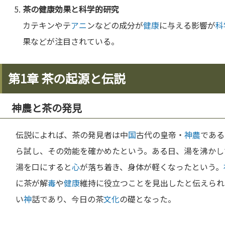
茶の
健康
効果と
科学
的研究
カテキンやテ
アニ
ンなどの成分が
健康
に与える影響が
科
果などが注目されている。
第1章 茶の起源と伝説
神農と茶の発見
伝説によれば、茶の発見者は中
国
古代の皇帝・
神農
である
ら試し、その効能を確かめたという。ある日、湯を沸かし
湯を口にすると
心
が落ち着き、身体が軽くなったという。
に茶が解
毒
や
健康
維持に役立つことを見出したと伝えられ
い
神
話であり、今日の茶
文化
の礎となった。