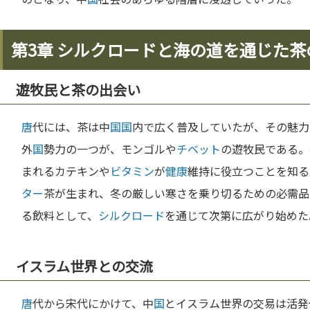
第3章 シルクロードと海の道を通じた茶
遊牧民と茶の出会い
唐
代には、茶は中
国
国
内で広く普及していたが、その魅力
外
国
勢力の一つが、モンゴルや
チベット
の遊牧民である。
まれるカテキンや
ビタミン
が
健康
維持に役立つことを知る
ター
茶が生まれ、冬の厳しい寒さを乗り切るための必需品
る飲料として、
シルクロード
を通じて次第に広がり始めた
イスラム世界との交流
唐
代から宋代にかけて、中
国
とイスラム世界の交易は活発