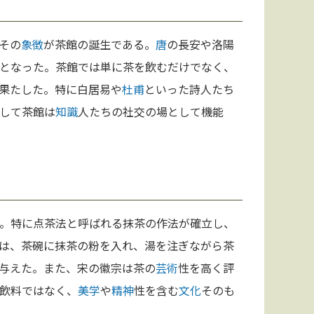
その
象徴
が茶館の誕生である。
唐
の長安や洛陽
となった。茶館では単に茶を飲むだけでなく、
果たした。特に白居易や
杜甫
といった詩人たち
して茶館は
知識
人たちの社交の場として機能
。特に点茶法と呼ばれる抹茶の作法が確立し、
は、茶碗に抹茶の粉を入れ、湯を注ぎながら茶
与えた。また、宋の徽宗は茶の
芸術
性を高く評
飲料ではなく、
美学
や
精神
性を含む
文化
そのも