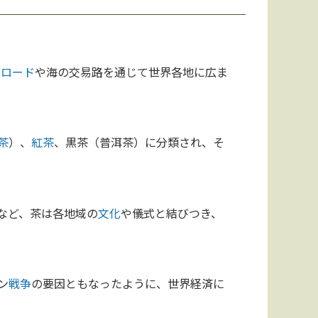
クロード
や海の交易路を通じて世界各地に広ま
茶
）、
紅茶
、黒茶（普洱茶）に分類され、そ
など、茶は各地域の
文化
や儀式と結びつき、
ン
戦争
の要因ともなったように、世界経済に