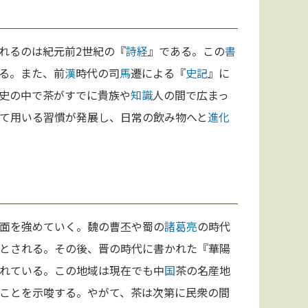
れるのは紀元前2世紀の『
詩経
』である。この
書
る。また、前
漢
時代の司
馬
遷による『
史記
』に
史の中で茶がすでに貴族や
知識
人の間で広まっ
て用いる習慣が発展し、日常の飲み物へと
進化
面を強めていく。魏の曹丕や蜀の
諸葛亮
の時代
とされる。その後、晋の時代に書かれた『華陽
れている。この地域は現在でも中
国
茶の名産地
ことを示唆する。やがて、茶は次第に民衆の間