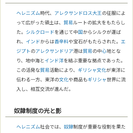
ヘレニズム
時代、
アレクサンドロス大王
の征服によ
って広がった領土は、
貿易
ルートの拡大をもたらし
た。
シルクロード
を通じて中
国
からシルクが運ば
れ、
インド
からは
香辛料
や宝石がもたらされた。
エ
ジプト
の
アレクサンドリア
港は
貿易
の中
心
地とな
り、地中海と
インド洋
を結ぶ重要な拠点であった。
この活発な
貿易
活動により、
ギリシャ
文化
が東洋に
伝わる一方、東洋の
文化
や商品も
ギリシャ
世界に流
入し、相互交流が進んだ。
奴隷制度の光と影
ヘレニズム
社会では、
奴隷
制度が重要な役割を果た