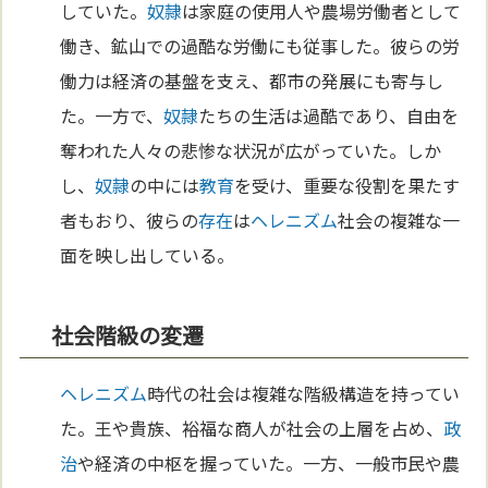
していた。
奴隷
は家庭の使用人や農場労働者として
働き、鉱山での過酷な労働にも従事した。彼らの労
働力は経済の基盤を支え、都市の発展にも寄与し
た。一方で、
奴隷
たちの生活は過酷であり、自由を
奪われた人々の悲惨な状況が広がっていた。しか
し、
奴隷
の中には
教育
を受け、重要な役割を果たす
者もおり、彼らの
存在
は
ヘレニズム
社会の複雑な一
面を映し出している。
社会階級の変遷
ヘレニズム
時代の社会は複雑な階級構造を持ってい
た。王や貴族、裕福な商人が社会の上層を占め、
政
治
や経済の中枢を握っていた。一方、一般市民や農