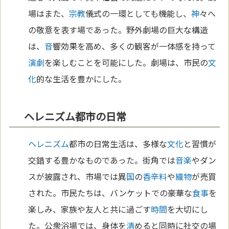
場はまた、
宗教
儀式の一環としても機能し、
神
々へ
の敬意を表す場であった。野外劇場の巨大な構造
は、
音
響効果を高め、多くの観客が一体感を持って
演劇
を楽しむことを可能にした。劇場は、市民の
文
化
的な生活を豊かにした。
ヘレニズム都市の日常
ヘレニズム
都市の日常生活は、多様な
文化
と習慣が
交錯する豊かなものであった。街角では
音楽
やダン
スが披露され、市場では異
国
の
香辛料
や
織物
が売買
された。市民たちは、バンケットでの豪華な
食事
を
楽しみ、家族や友人と共に過ごす
時間
を大切にし
た。公衆浴場では、身体を
清
めると同時に社交の場