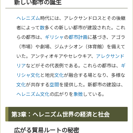
新しい都市の誕生
ヘレニズム
時代には、アレクサンドロスとその後継
者によって
数
多くの新しい都市が建設された。これ
らの都市は、
ギリシャ
の
都市計画
に基づき、アゴラ
（市場）や劇場、ジムナシオン（体育館）を備えて
いた。アンティオキアやセレウキア、
アレクサンド
リア
などがその代表例である。これらの都市は、
ギ
リシャ
文化
と地元
文化
が融合する場となり、多様な
文化
が共存する
空間
を提供した。新都市の建設は、
ヘレニズム
文化
の広がりを
象徴
している。
第3章：ヘレニズム世界の経済と社会
広がる貿易ルートの秘密