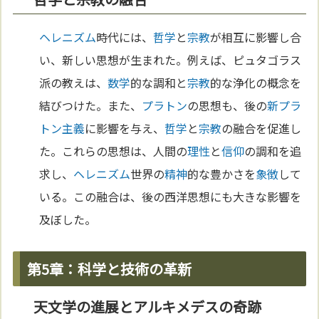
ヘレニズム
時代には、
哲学
と
宗教
が相互に影響し合
い、新しい思想が生まれた。例えば、ピュタゴラス
派の教えは、
数学
的な調和と
宗教
的な浄化の概念を
結びつけた。また、
プラトン
の思想も、後の
新プラ
トン主義
に影響を与え、
哲学
と
宗教
の融合を促進し
た。これらの思想は、人間の
理性
と
信仰
の調和を追
求し、
ヘレニズム
世界の
精神
的な豊かさを
象徴
して
いる。この融合は、後の西洋思想にも大きな影響を
及ぼした。
第5章：科学と技術の革新
天文学の進展とアルキメデスの奇跡