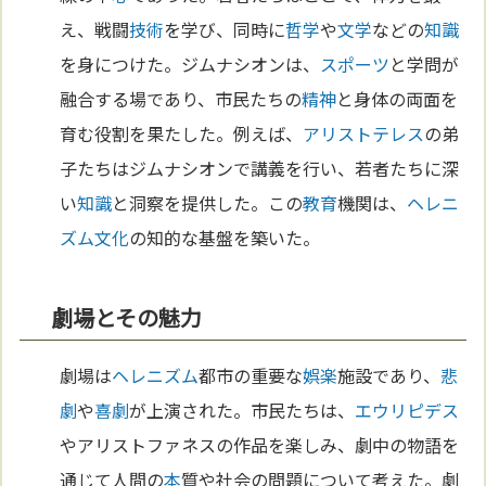
え、戦闘
技術
を学び、同時に
哲学
や
文学
などの
知識
を身につけた。ジムナシオンは、
スポーツ
と学問が
融合する場であり、市民たちの
精神
と身体の両面を
育む役割を果たした。例えば、
アリストテレス
の弟
子たちはジムナシオンで講義を行い、若者たちに深
い
知識
と洞察を提供した。この
教育
機関は、
ヘレニ
ズム
文化
の知的な基盤を築いた。
劇場とその魅力
劇場は
ヘレニズム
都市の重要な
娯楽
施設であり、
悲
劇
や
喜劇
が上演された。市民たちは、
エウリピデス
やアリストファネスの作品を楽しみ、劇中の物語を
通じて人間の
本
質や社会の問題について考えた。劇