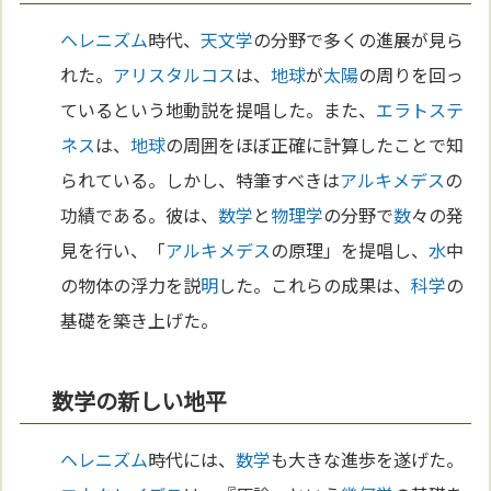
ヘレニズム
時代、
天文学
の分野で多くの進展が見ら
れた。
アリスタルコス
は、
地球
が
太陽
の周りを回っ
ているという地動説を提唱した。また、
エラトステ
ネス
は、
地球
の周囲をほぼ正確に計算したことで知
られている。しかし、特筆すべきは
アルキメデス
の
功績である。彼は、
数学
と
物理学
の分野で
数
々の発
見を行い、「
アルキメデス
の原理」を提唱し、
水
中
の物体の浮力を説
明
した。これらの成果は、
科学
の
基礎を築き上げた。
数学の新しい地平
ヘレニズム
時代には、
数学
も大きな進歩を遂げた。