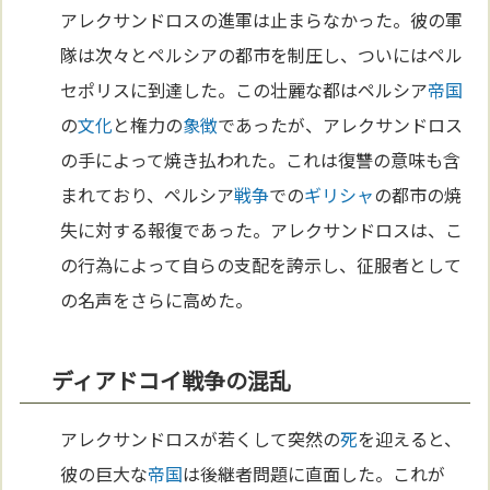
アレクサンドロスの進軍は止まらなかった。彼の軍
隊は次々とペルシアの都市を制圧し、ついにはペル
セポリスに到達した。この壮麗な都はペルシア
帝国
の
文化
と権力の
象徴
であったが、アレクサンドロス
の手によって焼き払われた。これは復讐の意味も含
まれており、ペルシア
戦争
での
ギリシャ
の都市の焼
失に対する報復であった。アレクサンドロスは、こ
の行為によって自らの支配を誇示し、征服者として
の名声をさらに高めた。
ディアドコイ戦争の混乱
アレクサンドロスが若くして突然の
死
を迎えると、
彼の巨大な
帝国
は後継者問題に直面した。これが