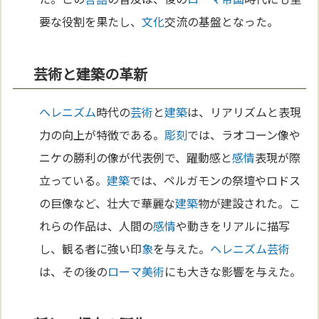
要な役割を果たし、
文化
交流の基盤となった。
芸術と建築の革新
ヘレニズム
時代の
芸術
と
建築
は、リアリズムと表現
力の向上が特徴である。
彫刻
では、ラオコーン像や
ニケの勝利の像が代表例で、躍動感と
感情
表現が際
立っている。
建築
では、ペルガモンの祭壇やロドス
の巨像など、壮大で華麗な
建築
物が建設された。こ
れらの作品は、人間の
感情
や動きをリアルに描写
し、観る者に強い印
象
を与えた。
ヘレニズム
芸術
は、その後の
ローマ
美術
にも大きな影響を与えた。