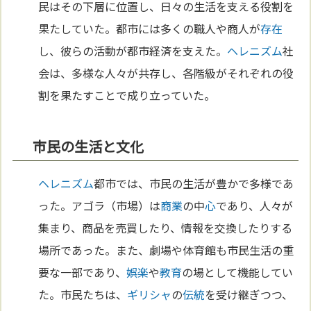
民はその下層に位置し、日々の生活を支える役割を
果たしていた。都市には多くの職人や商人が
存在
し、彼らの活動が都市経済を支えた。
ヘレニズム
社
会は、多様な人々が共存し、各階級がそれぞれの役
割を果たすことで成り立っていた。
市民の生活と文化
ヘレニズム
都市では、市民の生活が豊かで多様であ
った。アゴラ（市場）は
商業
の中
心
であり、人々が
集まり、商品を売買したり、情報を交換したりする
場所であった。また、劇場や体育館も市民生活の重
要な一部であり、
娯楽
や
教育
の場として機能してい
た。市民たちは、
ギリシャ
の
伝統
を受け継ぎつつ、