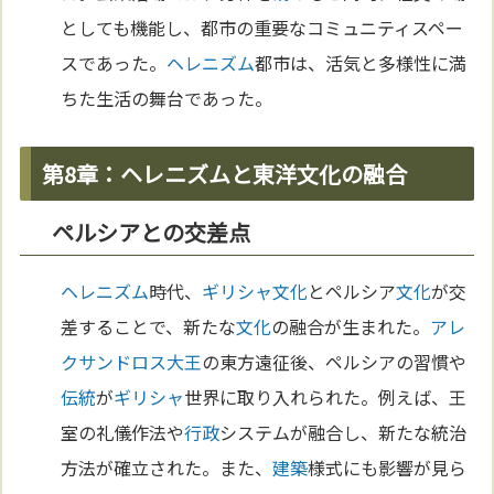
としても機能し、都市の重要なコミュニティスペー
スであった。
ヘレニズム
都市は、活気と多様性に満
ちた生活の舞台であった。
第8章：ヘレニズムと東洋文化の融合
ペルシアとの交差点
ヘレニズム
時代、
ギリシャ
文化
とペルシア
文化
が交
差することで、新たな
文化
の融合が生まれた。
アレ
クサンドロス大王
の東方遠征後、ペルシアの習慣や
伝統
が
ギリシャ
世界に取り入れられた。例えば、王
室の礼儀作法や
行政
システムが融合し、新たな統治
方法が確立された。また、
建築
様式にも影響が見ら