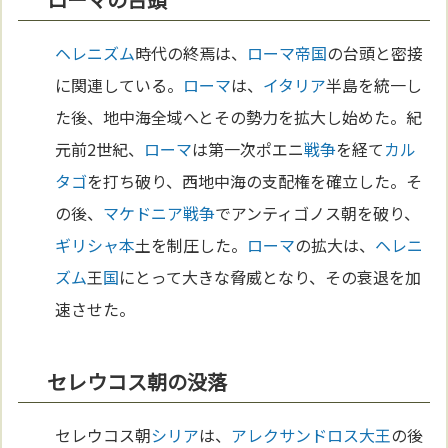
ヘレニズム
時代の終焉は、
ローマ
帝国
の台頭と密接
に関連している。
ローマ
は、
イタリア
半島を統一し
た後、地中海全域へとその勢力を拡大し始めた。紀
元前2世紀、
ローマ
は第一次ポエニ
戦争
を経て
カル
タゴ
を打ち破り、西地中海の支配権を確立した。そ
の後、
マケドニア
戦争
でアンティゴノス朝を破り、
ギリシャ
本
土を制圧した。
ローマ
の拡大は、
ヘレニ
ズム
王
国
にとって大きな脅威となり、その衰退を加
速させた。
セレウコス朝の没落
セレウコス朝
シリア
は、
アレクサンドロス大王
の後