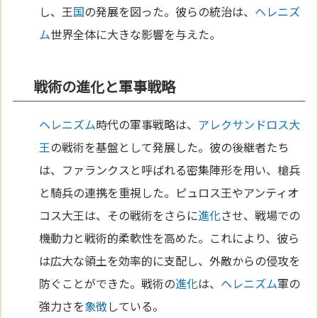
し、王
国
の発展を図った。彼らの統治は、
ヘレニズ
ム
世界全体に大きな影響を与えた。
戦術の進化と軍事戦略
ヘレニズム
時代の軍事戦略は、
アレクサンドロス大
王
の戦術を基盤として発展した。彼の後継者たち
は、ファランクスと呼ばれる密集陣形を用い、槍兵
と騎兵の連携を重視した。ピュロス王やアンティオ
コス大王は、その戦術をさらに
進化
させ、戦場での
機動力と戦術的柔軟性を高めた。これにより、彼ら
は広大な領土を効率的に支配し、外敵からの侵攻を
防ぐことができた。戦術の
進化
は、
ヘレニズム
軍の
強力さを
象徴
している。