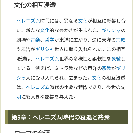
文化の相互浸透
ヘレニズム
時代には、異なる
文化
が相互に影響し合
い、新たな
文化
的な豊かさが生まれた。
ギリシャ
の
劇場や
音楽
、
哲学
が東洋に広がり、逆に東洋の
宗教
や風習が
ギリシャ
世界に取り入れられた。この相互
浸透は、
ヘレニズム
世界の多様性と柔軟性を
象徴
し
ている。例えば、ミトラ教などの東洋の
宗教
が
ギリ
シャ
人に受け入れられ、広まった。
文化
の相互浸透
は、
ヘレニズム
時代の重要な特徴であり、後世の文
明
にも大きな影響を与えた。
第9章：ヘレニズム時代の衰退と終焉
ローマの台頭