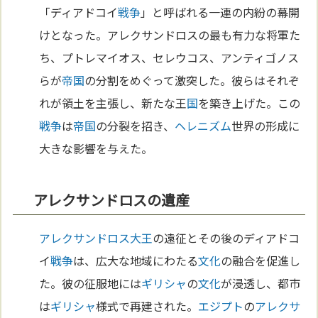
「ディアドコイ
戦争
」と呼ばれる一連の内紛の幕開
けとなった。アレクサンドロスの最も有力な将軍た
ち、プトレマイオス、セレウコス、アンティゴノス
らが
帝国
の分割をめぐって激突した。彼らはそれぞ
れが領土を主張し、新たな王
国
を築き上げた。この
戦争
は
帝国
の分裂を招き、
ヘレニズム
世界の形成に
大きな影響を与えた。
アレクサンドロスの遺産
アレクサンドロス大王
の遠征とその後のディアドコ
イ
戦争
は、広大な地域にわたる
文化
の融合を促進し
た。彼の征服地には
ギリシャ
の
文化
が浸透し、都市
は
ギリシャ
様式で再建された。
エジプト
の
アレクサ