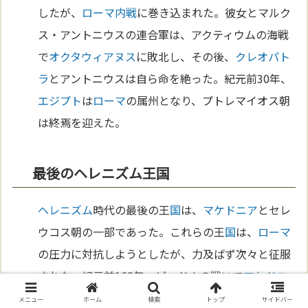
したが、
ローマ
内戦
に巻き込まれた。彼女とマルク
ス・アントニウスの連合軍は、アクティウムの海戦
で
オクタウィアヌス
に敗北し、その後、
クレオパト
ラ
とアントニウスは自ら命を絶った。紀元前30年、
エジプト
は
ローマ
の属州となり、プトレマイオス朝
は終焉を迎えた。
最後のヘレニズム王国
ヘレニズム
時代の最後の王
国
は、
マケドニア
とセレ
ウコス朝の一部であった。これらの王
国
は、
ローマ
の圧力に対抗しようとしたが、力及ばず次々と征服
された。紀元前168年、ピュドナの戦いで
マケドニ
ア
王
ペルセウス
が
ローマ
に敗北し、
マケドニア
は
ロ
メニュー
ホーム
検索
トップ
サイドバー