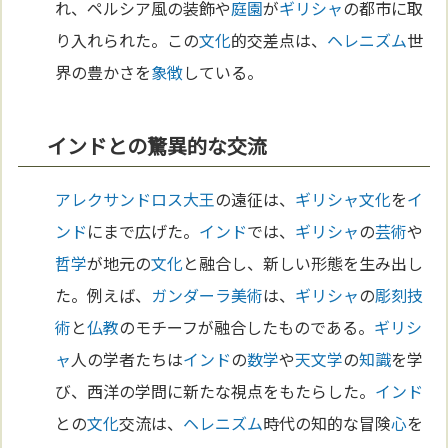
れ、ペルシア風の装飾や
庭園
が
ギリシャ
の都市に取
り入れられた。この
文化
的交差点は、
ヘレニズム
世
界の豊かさを
象徴
している。
インドとの驚異的な交流
アレクサンドロス大王
の遠征は、
ギリシャ
文化
を
イ
ンド
にまで広げた。
インド
では、
ギリシャ
の
芸術
や
哲学
が地元の
文化
と融合し、新しい形態を生み出し
た。例えば、
ガンダーラ
美術
は、
ギリシャ
の
彫刻
技
術
と
仏教
のモチーフが融合したものである。
ギリシ
ャ
人の学者たちは
インド
の
数学
や
天文学
の
知識
を学
び、西洋の学問に新たな視点をもたらした。
インド
との
文化
交流は、
ヘレニズム
時代の知的な冒険
心
を