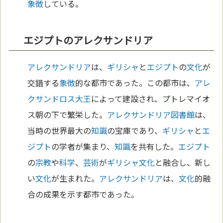
象徴
している。
エジプトのアレクサンドリア
アレクサンドリア
は、
ギリシャ
と
エジプト
の
文化
が
交錯する
象徴
的な都市であった。この都市は、
アレ
クサンドロス大王
によって建設され、プトレマイオ
ス朝の下で繁栄した。
アレクサンドリア
図書館
は、
当時の世界最大の
知識
の宝庫であり、
ギリシャ
と
エ
ジプト
の学者が集まり、
知識
を共有した。
エジプト
の
宗教
や
科学
、
芸術
が
ギリシャ
文化
と融合し、新し
い
文化
が生まれた。
アレクサンドリア
は、
文化
的融
合の成果を示す都市であった。