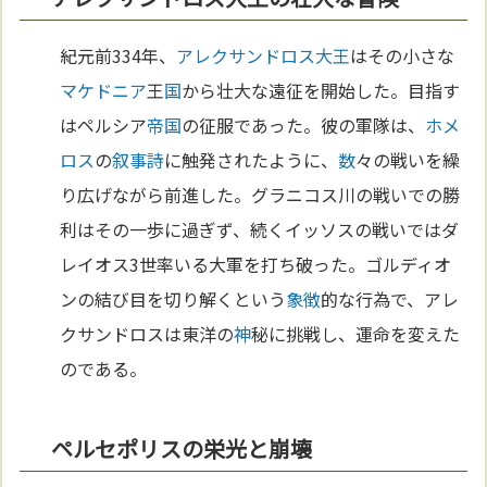
紀元前334年、
アレクサンドロス大王
はその小さな
マケドニア
王
国
から壮大な遠征を開始した。目指す
はペルシア
帝国
の征服であった。彼の軍隊は、
ホメ
ロス
の
叙事詩
に触発されたように、
数
々の戦いを繰
り広げながら前進した。グラニコス川の戦いでの勝
利はその一歩に過ぎず、続くイッソスの戦いではダ
レイオス3世率いる大軍を打ち破った。ゴルディオ
ンの結び目を切り解くという
象徴
的な行為で、アレ
クサンドロスは東洋の
神
秘に挑戦し、運命を変えた
のである。
ペルセポリスの栄光と崩壊