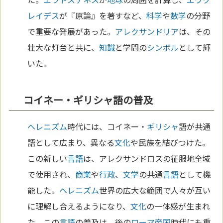
レイデス
が『原論』を著すなど、
科学
や
数学
の分野
で重要な発展があった。
アレクサンドリア
は、その
壮大な灯台と共に、
知識
と学問の
シンボル
として輝
いた。
コイネー・ギリシャ語の普及
ヘレニズム
時代には、コイネー・
ギリシャ
語が共通
語として広まり、異なる
文化
や民族を結びつけた。
この新しい
言語
は、アレクサンドロスの征服地全域
で使用され、
商業
や
行政
、
文学
の共通
言語
として機
能した。
ヘレニズム
世界の広大な範囲で人々が互い
に理解し合えるようになり、
文化
の一体感が生まれ
た。この
言語
の普及は、後の
ローマ
帝国
時代にも重