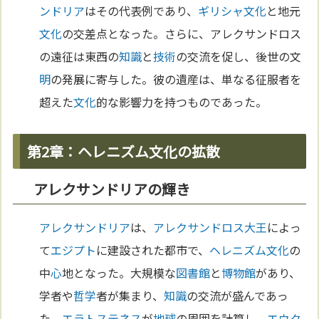
ンドリア
はその代表例であり、
ギリシャ
文化
と地元
文化
の交差点となった。さらに、アレクサンドロス
の遠征は東西の
知識
と
技術
の交流を促し、後世の文
明
の発展に寄与した。彼の遺産は、単なる征服者を
超えた
文化
的な影響力を持つものであった。
第2章：ヘレニズム文化の拡散
アレクサンドリアの輝き
アレクサンドリア
は、
アレクサンドロス大王
によっ
て
エジプト
に建設された都市で、
ヘレニズム
文化
の
中
心
地となった。大規模な
図書館
と
博物館
があり、
学者や
哲学
者が集まり、
知識
の交流が盛んであっ
た。
エラトステネス
が
地球
の周囲を計算し、
エウク