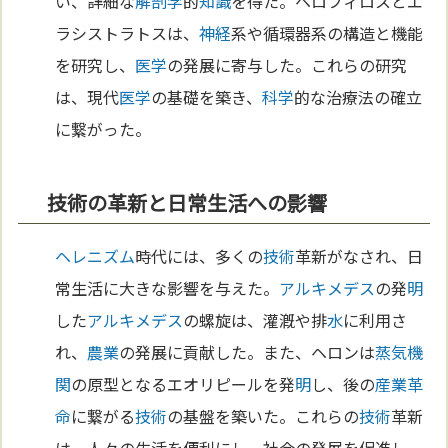
い、詳細な
解剖学
的
知識
を得た。ヘロフィロスとエ
ラシストラトスは、
神経
系や循環器系の構造と機能
を研究し、
医学
の発展に寄与した。これらの研究
は、現代
医学
の基礎を築き、
科学
的な治療法の確立
に繋がった。
技術の革新と日常生活への影響
ヘレニズム
時代には、多くの
技術
革新がなされ、日
常生活に大きな影響を与えた。
アルキメデス
の発
明
した
アルキメデス
の螺旋は、灌漑や排
水
に利用さ
れ、
農業
の発展に貢献した。また、ヘロンは
蒸気機
関
の原型となるエオリピールを発
明
し、後の
産業革
命
に繋がる
技術
の基盤を築いた。これらの
技術
革新