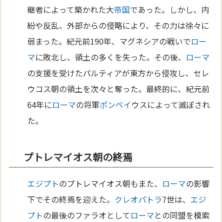
継者によって築かれた大
帝国
であった。しかし、内
紛や反乱、外部からの侵略により、その力は徐々に
弱まった。紀元前190年、マグネシアの戦いで
ロー
マ
に敗北し、領土の多くを失った。その後、
ローマ
の支援を受けたパルティアが東方から侵攻し、セレ
ウコス朝の領土を次々と奪った。最終的に、紀元前
64年に
ローマ
の将軍
ポンペイ
ウスによって滅ぼされ
た。
プトレマイオス朝の終焉
エジプト
のプトレマイオス朝もまた、
ローマ
の影響
下でその終焉を迎えた。
クレオパトラ
7世は、
エジ
プト
の最後のファラオとして
ローマ
との同盟を模索