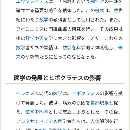
エウクレイデス
は、『原論』という
幾何学
の基礎を
確立する重要な著作を執筆した。この
書物
は、
数
世
紀にわたり
数学
の教科書として使用された。また、
アポロニウスは円錐曲線の研究を行い、その成果は
後の
数学
や
天文学
に大きな影響を与えた。これらの
数学
者たちの業績は、
数学
を
科学
的に体系化し、
未
来
の研究者たちにとっての礎となった。
医学の発展とヒポクラテスの影響
ヘレニズム
時代の
医学
は、
ヒポクラテス
の影響を受
けて発展した。彼は、病気の原因を
自然
現
象
と捉
え、
医学
を
科学
として確立しようとした。その後、
アレクサンドリア
の
医学
者たちは、
人体
解剖を行