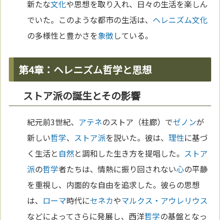
新たな
文化
や思想を取り入れ、日々の生活を楽しん
でいた。このような都市の生活は、
ヘレニズム
文化
の多様性と豊かさを
象徴
している。
第4章：ヘレニズム哲学と思想
ストア派の誕生とその影響
紀元前3世紀、
アテネ
のストア（柱廊）で
ゼノン
が
新しい
哲学
、
ストア派
を説いた。彼は、
理性
に基づ
く生活と
自然
と調和した生き方を提唱した。
ストア
派
の
哲学
者たちは、情熱に振り回されない
心
の平静
を重視し、内面的な自由を追求した。彼らの思想
は、
ローマ
時代に
セネカ
や
マルクス・アウレリウス
などによってさらに発展し、西洋
哲学
の基盤となっ