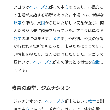
アゴラは
ヘレニズム
都市の中
心
地であり、市民たち
の生活が交錯する場所であった。市場では、新鮮な
野菜
や果物、異
国
から届いた珍しい商品が並び、商
人たちが活発に商売を行っていた。アゴラは単なる
商業
の場に留まらず、
政治
集会や裁判、公共の議論
が行われる場所でもあった。市民たちはここで新し
い情報を得たり、友人と交流したりした。アゴラの
賑わいは、
ヘレニズム
都市の活力と多様性を
象徴
し
ている。
教育の殿堂、ジムナシオン
ジムナシオンは、
ヘレニズム
都市において
教育
と訓
練の中
心
であった。若者たちはここで、体力を鍛