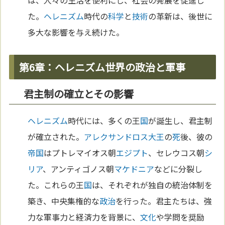
は、人々の生活を便利にし、社会の発展を促進し
た。
ヘレニズム
時代の
科学
と
技術
の革新は、後世に
多大な影響を与え続けた。
第6章：ヘレニズム世界の政治と軍事
君主制の確立とその影響
ヘレニズム
時代には、多くの王
国
が誕生し、君主制
が確立された。
アレクサンドロス大王
の
死
後、彼の
帝国
はプトレマイオス朝
エジプト
、セレウコス朝
シ
リア
、アンティゴノス朝
マケドニア
などに分裂し
た。これらの王
国
は、それぞれが独自の統治体制を
築き、中央集権的な
政治
を行った。君主たちは、強
力な軍事力と経済力を背景に、
文化
や学問を奨励