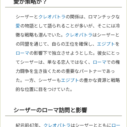
愛か策略か？
シーザーと
クレオパトラ
の関係は、ロマンチックな
愛
の物語として語られることが多いが、そこには冷
徹な戦略も潜んでいた。
クレオパトラ
はシーザーと
の同盟を通じて、自らの王位を確保し、
エジプト
を
ローマ
の影響下で独立させようとした。彼女にとっ
てシーザーは、単なる恋人ではなく、
ローマ
での権
力闘争を生き抜くための重要なパートナーであっ
た。一方、シーザーも
エジプト
の豊かな資源と戦略
的な位置に目をつけていた。
シーザーのローマ訪問と影響
紀元前47年、
クレオパトラ
はシーザーとともに
ロー