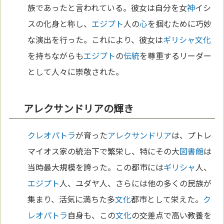
族であったと言われている。彼女は自分を女
神
イシ
スの化身と称し、
エジプト
人の
心
を掴むために巧妙
な演出を行った。これにより、彼女は
ギリシャ
文化
を持ちながらも
エジプト
の
伝統
を尊重するリーダー
として人々に崇敬された。
アレクサンドリアの輝き
クレオパトラ
が育った
アレクサンドリア
は、プトレ
マイオス家の統治下で繁栄し、特にその大
図書館
は
当時最大規模を誇った。この都市には
ギリシャ
人、
エジプト
人、ユダヤ人、さらには他の多くの民族が
集まり、活気に満ちた多
文化
都市として栄えた。
ク
レオパトラ
自身も、この
文化
の交差点で高い教養を