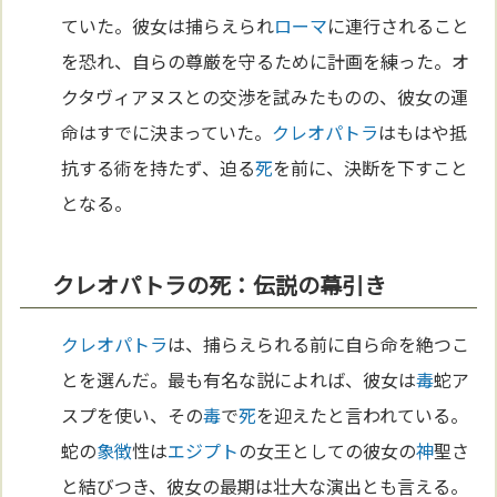
ていた。彼女は捕らえられ
ローマ
に連行されること
を恐れ、自らの尊厳を守るために計画を練った。オ
クタヴィアヌスとの交渉を試みたものの、彼女の運
命はすでに決まっていた。
クレオパトラ
はもはや抵
抗する術を持たず、迫る
死
を前に、決断を下すこと
となる。
クレオパトラの死：伝説の幕引き
クレオパトラ
は、捕らえられる前に自ら命を絶つこ
とを選んだ。最も有名な説によれば、彼女は
毒
蛇ア
スプを使い、その
毒
で
死
を迎えたと言われている。
蛇の
象徴
性は
エジプト
の女王としての彼女の
神
聖さ
と結びつき、彼女の最期は壮大な演出とも言える。