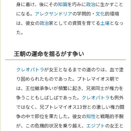
身に着け、後にその
知識
を巧みに
政治
に生かすこと
になる。
アレクサンドリア
の学問的・
文化
的環境
は、彼女の
政治
家としての資質を育てる
土壌
となっ
た。
王朝の運命を揺るがす争い
クレオパトラ
が女王となるまでの道のりは、血で塗
り固められたものであった。プトレマイオス朝で
は、王位継承争いが頻繁に起き、兄弟同士が権力を
争うこともしばしばであった。
クレオパトラ
も例外
ではなく、兄プトレマイオス13世との激しい権力闘
争の中で即位を果たした。彼女の
知性
と戦略的手腕
が、この危機的状況を乗り越え、
エジプト
の女王と