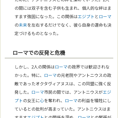
の間には双子を含む子供も生まれ、個人的な絆はま
すます強固になった。この関係は
エジプト
と
ローマ
の
未来
を左右するだけでなく、彼ら自身の運命も決
定づけるものとなった。
ローマでの反発と危機
しかし、2人の関係は
ローマ
の政界では歓迎されな
かった。特に、
ローマ
の元老院やアントニウスの政
敵であったオクタヴィアヌスは、この同盟に強く反
発した。
ローマ
市民の間では、アントニウスが
エジ
プト
の女王に
心
を奪われ、
ローマ
の利益を犠牲にし
ているとの批判が高まっていた。アントニウスはま
すます
エジプト
との関係を深め、
ローマ
との緊張が