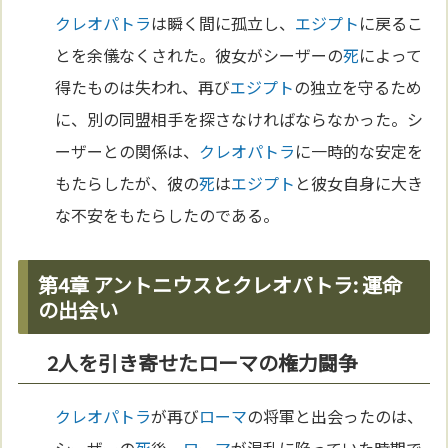
クレオパトラ
は瞬く間に孤立し、
エジプト
に戻るこ
とを余儀なくされた。彼女がシーザーの
死
によって
得たものは失われ、再び
エジプト
の独立を守るため
に、別の同盟相手を探さなければならなかった。シ
ーザーとの関係は、
クレオパトラ
に一時的な安定を
もたらしたが、彼の
死
は
エジプト
と彼女自身に大き
な不安をもたらしたのである。
第4章 アントニウスとクレオパトラ: 運命
の出会い
2人を引き寄せたローマの権力闘争
クレオパトラ
が再び
ローマ
の将軍と出会ったのは、