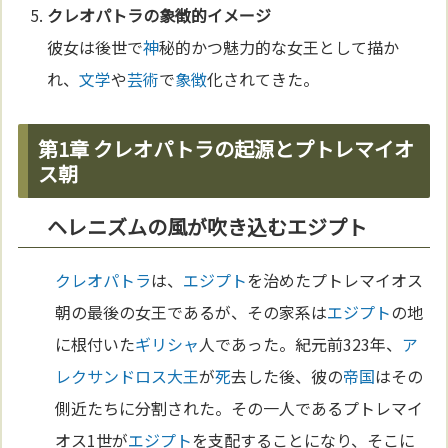
クレオパトラ
の
象徴
的イメージ
彼女は後世で
神
秘的かつ魅力的な女王として描か
れ、
文学
や
芸術
で
象徴
化されてきた。
第1章 クレオパトラの起源とプトレマイオ
ス朝
ヘレニズムの風が吹き込むエジプト
クレオパトラ
は、
エジプト
を治めたプトレマイオス
朝の最後の女王であるが、その家系は
エジプト
の地
に根付いた
ギリシャ
人であった。紀元前323年、
ア
レクサンドロス大王
が
死
去した後、彼の
帝国
はその
側近たちに分割された。その一人であるプトレマイ
オス1世が
エジプト
を支配することになり、そこに