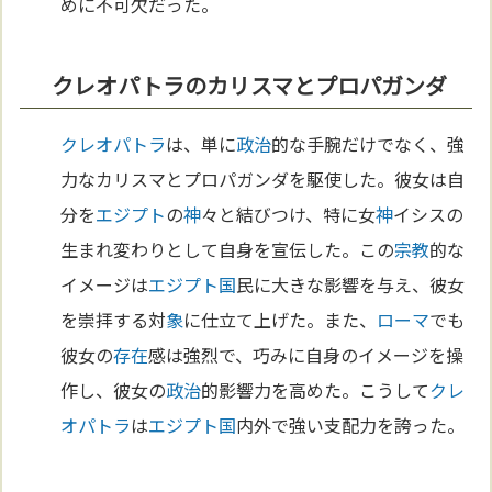
めに不可欠だった。
クレオパトラのカリスマとプロパガンダ
クレオパトラ
は、単に
政治
的な手腕だけでなく、強
力なカリスマとプロパガンダを駆使した。彼女は自
分を
エジプト
の
神
々と結びつけ、特に女
神
イシスの
生まれ変わりとして自身を宣伝した。この
宗教
的な
イメージは
エジプト
国
民に大きな影響を与え、彼女
を崇拝する対
象
に仕立て上げた。また、
ローマ
でも
彼女の
存在
感は強烈で、巧みに自身のイメージを操
作し、彼女の
政治
的影響力を高めた。こうして
クレ
オパトラ
は
エジプト
国
内外で強い支配力を誇った。