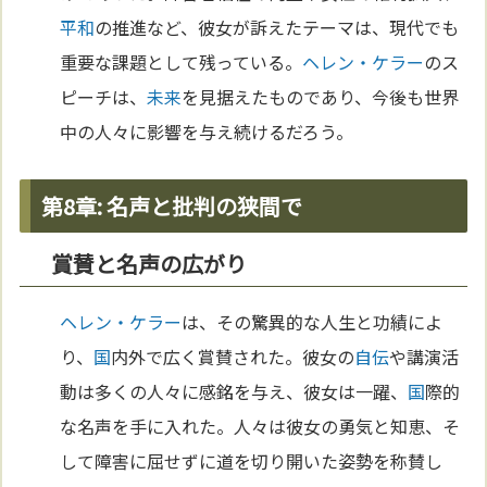
平和
の推進など、彼女が訴えたテーマは、現代でも
重要な課題として残っている。
ヘレン・ケラー
のス
ピーチは、
未来
を見据えたものであり、今後も世界
中の人々に影響を与え続けるだろう。
第8章: 名声と批判の狭間で
賞賛と名声の広がり
ヘレン・ケラー
は、その驚異的な人生と功績によ
り、
国
内外で広く賞賛された。彼女の
自伝
や講演活
動は多くの人々に感銘を与え、彼女は一躍、
国
際的
な名声を手に入れた。人々は彼女の勇気と知恵、そ
して障害に屈せずに道を切り開いた姿勢を称賛し