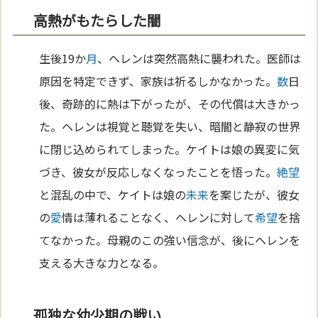
高熱がもたらした闇
生後19か
月
、ヘレンは突然高熱に襲われた。医師は
原因を特定できず、家族は祈るしかなかった。
数
日
後、奇跡的に熱は下がったが、その代償は大きかっ
た。ヘレンは視覚と聴覚を失い、暗闇と静寂の世界
に閉じ込められてしまった。ケイトは娘の異変に気
づき、彼女が反応しなくなったことを悟った。
絶望
と混乱の中で、ケイトは娘の
未来
を案じたが、彼女
の
愛
情は薄れることなく、ヘレンに対して
希望
を捨
てなかった。母親のこの強い信念が、後にヘレンを
支える大きな力となる。
孤独な幼少期の戦い