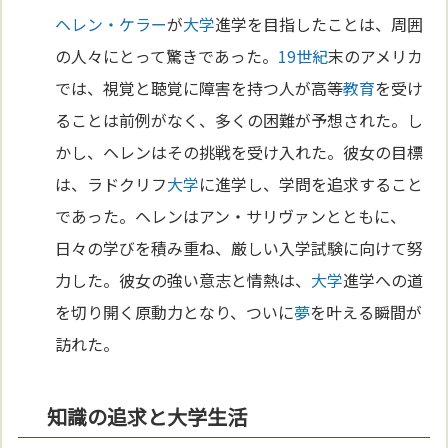
ヘレン・ケラー
が
大学
進学を目指したことは、周囲
の人々にとって驚きであった。
19世紀
末のアメリカ
では、視覚と聴覚に障害を持つ人が高等
教育
を受け
ることは前例がなく、多くの困難が予想された。し
かし、ヘレンはその挑戦を受け入れた。彼女の目標
は、ラドクリフ
大学
に進学し、学問を追求すること
であった。ヘレンはアン・サリヴァンとともに、
日々の学びを積み重ね、厳しい入学試験に向けて努
力した。彼女の強い意志と情熱は、
大学
進学への道
を切り開く原動力となり、ついに
夢
を叶える瞬間が
訪れた。
知識の追求と大学生活