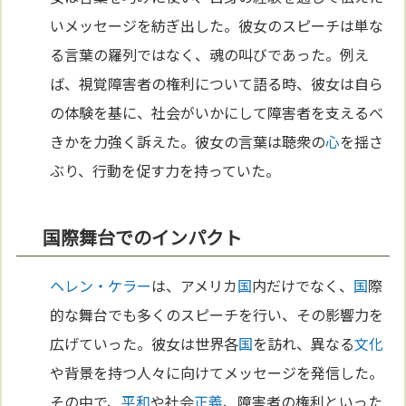
いメッセージを紡ぎ出した。彼女のスピーチは単な
る言葉の羅列ではなく、魂の叫びであった。例え
ば、視覚障害者の権利について語る時、彼女は自ら
の体験を基に、社会がいかにして障害者を支えるべ
きかを力強く訴えた。彼女の言葉は聴衆の
心
を揺さ
ぶり、行動を促す力を持っていた。
国際舞台でのインパクト
ヘレン・ケラー
は、アメリカ
国
内だけでなく、
国
際
的な舞台でも多くのスピーチを行い、その影響力を
広げていった。彼女は世界各
国
を訪れ、異なる
文化
や背景を持つ人々に向けてメッセージを発信した。
その中で、
平和
や社会
正義
、障害者の権利といった