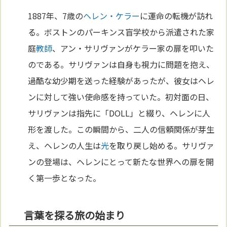
1887年、7歳の
ヘレン・ケラー
に運命の転機が訪れ
る。ボストンのパーキンス盲学校から派遣された家
庭
教師
、アン・サリヴァンがケラー家の扉を叩いた
のである。サリヴァンは自身も視力に問題を抱え、
過酷な幼少期を送った経験があったが、彼女はヘレ
ンに対して強い使命感を持っていた。初対面の日、
サリヴァンは指先に「DOLL」と綴り、ヘレンに人
形を渡した。この瞬間から、二人の信頼関係が芽生
え、ヘレンの人生は
光
を取り戻し始める。サリヴァ
ンの登場は、ヘレンにとって新たな世界への扉を開
く第一歩となった。
言葉を探る旅の始まり