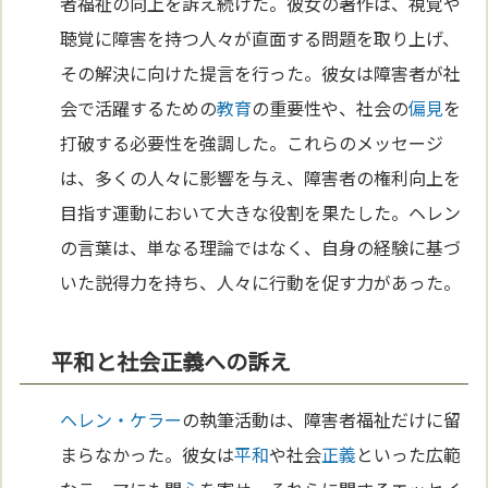
者福祉の向上を訴え続けた。彼女の著作は、視覚や
聴覚に障害を持つ人々が直面する問題を取り上げ、
その解決に向けた提言を行った。彼女は障害者が社
会で活躍するための
教育
の重要性や、社会の
偏見
を
打破する必要性を強調した。これらのメッセージ
は、多くの人々に影響を与え、障害者の権利向上を
目指す運動において大きな役割を果たした。ヘレン
の言葉は、単なる理論ではなく、自身の経験に基づ
いた説得力を持ち、人々に行動を促す力があった。
平和と社会正義への訴え
ヘレン・ケラー
の執筆活動は、障害者福祉だけに留
まらなかった。彼女は
平和
や社会
正義
といった広範