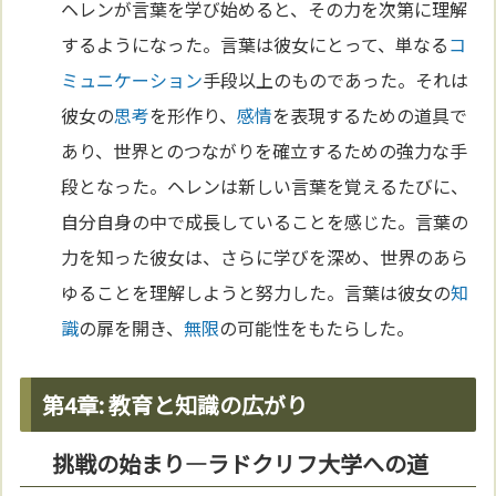
ヘレンが言葉を学び始めると、その力を次第に理解
するようになった。言葉は彼女にとって、単なる
コ
ミュニケーション
手段以上のものであった。それは
彼女の
思考
を形作り、
感情
を表現するための道具で
あり、世界とのつながりを確立するための強力な手
段となった。ヘレンは新しい言葉を覚えるたびに、
自分自身の中で成長していることを感じた。言葉の
力を知った彼女は、さらに学びを深め、世界のあら
ゆることを理解しようと努力した。言葉は彼女の
知
識
の扉を開き、
無限
の可能性をもたらした。
第4章: 教育と知識の広がり
挑戦の始まり—ラドクリフ大学への道