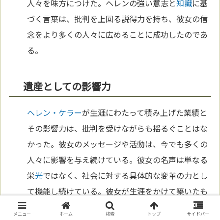
人々を味方につけた。ヘレンの強い意志と
知識
に基
づく言葉は、批判を上回る説得力を持ち、彼女の信
念をより多くの人々に広めることに成功したのであ
る。
遺産としての影響力
ヘレン・ケラー
が生涯にわたって積み上げた業績と
その影響力は、批判を受けながらも揺るぐことはな
かった。彼女のメッセージや活動は、今でも多くの
人々に影響を与え続けている。彼女の名声は単なる
栄
光
ではなく、社会に対する具体的な変革の力とし
て機能し続けている。彼女が生涯をかけて築いたも
のは、批判を超えた普遍的な
価値
を持ち、
未来
の世
メニュー
ホーム
検索
トップ
サイドバー