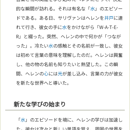
的な瞬間が訪れる。それは有名な「
水
」のエピソー
ドである。ある日、サリヴァンはヘレンを
井戸
に連
れて行き、彼女の手に
水
をかけながら「W-A-T-E-
R」と綴った。突然、ヘレンの中で何かが「つなが
った」。冷たい
水
の感触とその名前が一致し、彼女
は初めて言葉の意味を理解したのだ。ヘレンは興奮
し、他の物の名前も知りたいと熱望した。この瞬
間、ヘレンの
心
には
光
が差し込み、言葉の力が彼女
を新たな世界へと導いた。
新たな学びの始まり
「
水
」のエピソードを境に、ヘレンの学びは加速し
た。彼女は次々と新しい単語を覚え、周囲の世界を