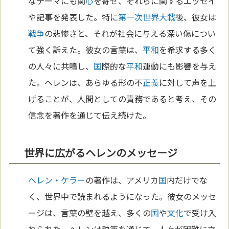
なテーマにも関
心
を寄せ、それらに関するエッセイ
や記事を発表した。特に
第一次世界大戦
後、彼女は
戦争
の悲惨さと、それが社会に与える深い傷につい
て強く訴えた。彼女の言葉は、
平和
を希求する多く
の人々に共鳴し、
国
際的な
平和
運動にも影響を与え
た。ヘレンは、あらゆる形の不
正義
に対して声を上
げることが、人間としての責務であると考え、その
信念を著作を通じて伝え続けた。
世界に広がるヘレンのメッセージ
ヘレン・ケラー
の著作は、アメリカ
国
内だけでな
く、世界中で読まれるようになった。彼女のメッセ
ージは、言葉の壁を越え、多くの
国
や
文化
で受け入