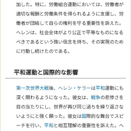
加した。特に、労働組合運動においては、労働者が
適切な報酬と労働条件を得られるように支援し、労
働者が団結して自らの権利を守る重要性を訴えた。
ヘレンは、社会全体がより公正で平等なものになる
べきであるという強い信念を持ち、その実現のため
に行動し続けたのである。
平和運動と国際的な影響
第一次世界大戦
後、
ヘレン・ケラー
は
平和
運動にも
深く関わるようになった。彼女は、
戦争
の悲惨さを
目の当たりにし、世界が再び同じ過ちを繰り返さな
いようにと強く願った。彼女は
国
際的な舞台でスピ
ーチを行い、
平和
と相互理解の重要性を訴えた。ヘ