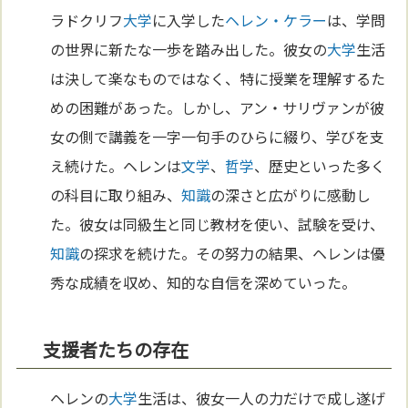
ラドクリフ
大学
に入学した
ヘレン・ケラー
は、学問
の世界に新たな一歩を踏み出した。彼女の
大学
生活
は決して楽なものではなく、特に授業を理解するた
めの困難があった。しかし、アン・サリヴァンが彼
女の側で講義を一字一句手のひらに綴り、学びを支
え続けた。ヘレンは
文学
、
哲学
、歴史といった多く
の科目に取り組み、
知識
の深さと広がりに感動し
た。彼女は同級生と同じ教材を使い、試験を受け、
知識
の探求を続けた。その努力の結果、ヘレンは優
秀な成績を収め、知的な自信を深めていった。
支援者たちの存在
ヘレンの
大学
生活は、彼女一人の力だけで成し遂げ