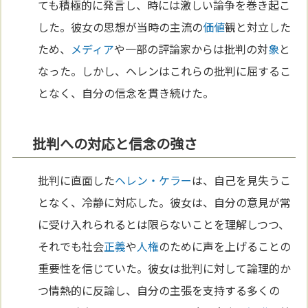
ても積極的に発言し、時には激しい論争を巻き起こ
した。彼女の思想が当時の主流の
価値
観と対立した
ため、
メディア
や一部の評論家からは批判の対
象
と
なった。しかし、ヘレンはこれらの批判に屈するこ
となく、自分の信念を貫き続けた。
批判への対応と信念の強さ
批判に直面した
ヘレン・ケラー
は、自己を見失うこ
となく、冷静に対応した。彼女は、自分の意見が常
に受け入れられるとは限らないことを理解しつつ、
それでも社会
正義
や
人権
のために声を上げることの
重要性を信じていた。彼女は批判に対して論理的か
つ情熱的に反論し、自分の主張を支持する多くの