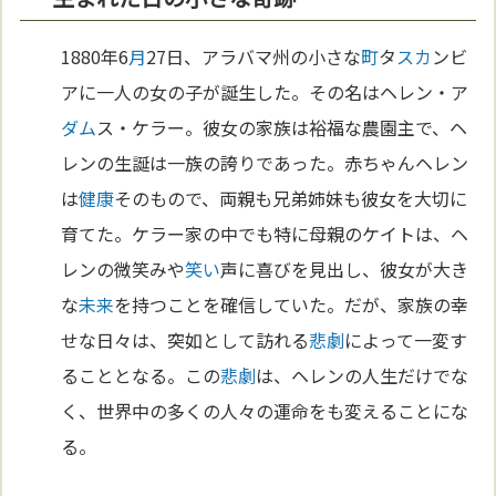
1880年6
月
27日、アラバマ州の小さな
町
タ
スカ
ンビ
アに一人の女の子が誕生した。その名はヘレン・ア
ダム
ス・ケラー。彼女の家族は裕福な農園主で、ヘ
レンの生誕は一族の誇りであった。赤ちゃんヘレン
は
健康
そのもので、両親も兄弟姉妹も彼女を大切に
育てた。ケラー家の中でも特に母親のケイトは、ヘ
レンの微笑みや
笑い
声に喜びを見出し、彼女が大き
な
未来
を持つことを確信していた。だが、家族の幸
せな日々は、突如として訪れる
悲劇
によって一変す
ることとなる。この
悲劇
は、ヘレンの人生だけでな
く、世界中の多くの人々の運命をも変えることにな
る。