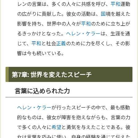
レンの言葉は、多くの人々に共感を呼び、
平和
運動
の広がりに貢献した。彼女の活動は、
国
境を越えた
影響を持ち、世界中の人々が
平和
のために立ち上が
るきっかけとなった。
ヘレン・ケラー
は、生涯を通
じて、
平和
と社会
正義
のために力を尽くし、その影
響は今も続いている。
第7章: 世界を変えたスピーチ
言葉に込められた力
ヘレン・ケラー
が行ったスピーチの中で、最も感動
的なものは、彼女が障害を抱えながらも、言葉の力
で多くの人々に
希望
と勇気を与えたことである。彼
女は言葉を巧みに使い、自身の経験を通じて伝えた