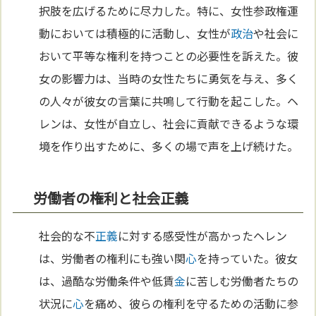
択肢を広げるために尽力した。特に、女性参政権運
動においては積極的に活動し、女性が
政治
や社会に
おいて平等な権利を持つことの必要性を訴えた。彼
女の影響力は、当時の女性たちに勇気を与え、多く
の人々が彼女の言葉に共鳴して行動を起こした。ヘ
レンは、女性が自立し、社会に貢献できるような環
境を作り出すために、多くの場で声を上げ続けた。
労働者の権利と社会正義
社会的な不
正義
に対する感受性が高かったヘレン
は、労働者の権利にも強い関
心
を持っていた。彼女
は、過酷な労働条件や低賃
金
に苦しむ労働者たちの
状況に
心
を痛め、彼らの権利を守るための活動に参