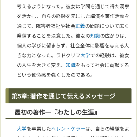
考えるようになった。彼女は学問を通じて得た洞察
を活かし、自らの経験を元にした講演や著作活動を
通じて、障害者福祉や社会
正義
の問題について広く
発信することを決意した。彼女の
知識
の広がりは、
個人の学びに留まらず、社会全体に影響を与える大
きな力となった。ラドクリフ
大学
での経験は、彼女
の人生を大きく変え、
知識
をもって社会に貢献する
という使命感を強くしたのである。
第5章: 著作を通じて伝えるメッセージ
最初の著作—『わたしの生涯』
大学
を卒業した
ヘレン・ケラー
は、自らの経験をよ