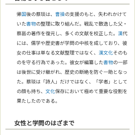
帰
国
後の蔡琰は、
曹操
の支援のもと、失われかけて
いた
書物
の整理に取り組んだ。戦乱で散逸した父・
蔡邕の著作を復元し、多くの文献を校正した。
漢
代
には、儒学や歴史書が学問の中核を成しており、彼
女の仕事は単なる文献整理ではなく、
漢
文化
そのも
のを守る行為であった。彼女が編纂した
書物
の一部
は後世に受け継がれ、歴史の断絶を防ぐ一助となっ
た。蔡琰は「詩人」だけではなく、「学者」として
の顔も持ち、
文化
保存において極めて重要な役割を
果たしたのである。
女性と学問のはざまで