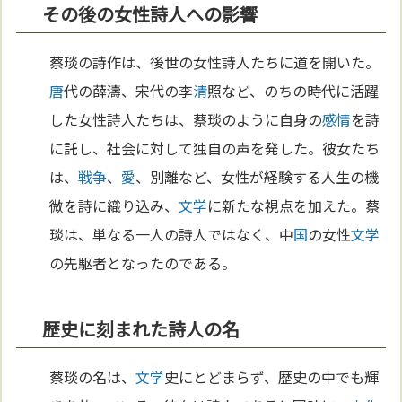
その後の女性詩人への影響
蔡琰の詩作は、後世の女性詩人たちに道を開いた。
唐
代の薛濤、宋代の李
清
照など、のちの時代に活躍
した女性詩人たちは、蔡琰のように自身の
感情
を詩
に託し、社会に対して独自の声を発した。彼女たち
は、
戦争
、
愛
、別離など、女性が経験する人生の機
微を詩に織り込み、
文学
に新たな視点を加えた。蔡
琰は、単なる一人の詩人ではなく、中
国
の女性
文学
の先駆者となったのである。
歴史に刻まれた詩人の名
蔡琰の名は、
文学
史にとどまらず、歴史の中でも輝