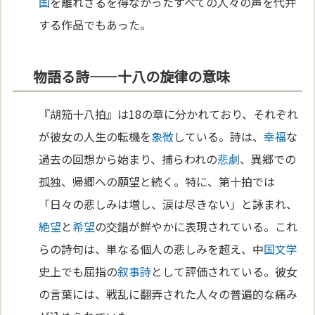
国
を離れざるを得なかったすべての人々の声を代弁
する作品でもあった。
物語る詩——十八の旋律の意味
『胡笳十八拍』は18の章に分かれており、それぞれ
が彼女の人生の転機を
象徴
している。詩は、
幸福
な
過去の回想から始まり、捕らわれの
悲劇
、異郷での
孤独、帰郷への願望と続く。特に、第十拍では
「日々の悲しみは増し、涙は尽きない」と詠まれ、
絶望
と
希望
の交錯が鮮やかに表現されている。これ
らの詩句は、単なる個人の悲しみを超え、中
国
文学
史上でも屈指の
叙事詩
として評価されている。彼女
の言葉には、戦乱に翻弄された人々の普遍的な痛み