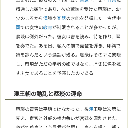
精通した碩学であり、彼の薫陶を受けた蔡琰は、幼
少のころから
漢
詩や
楽器
の才能を発揮した。古代中
国
では女性の
教育
が制限されることが多かったが、
蔡琰は例外だった。彼女は書を読み、詩を作り、琴
を奏でた。ある日、客人の前で琵琶を弾き、即興で
詩を詠んだという逸話が残る。聴衆はその才に驚嘆
し、蔡琰がただの学者の娘ではなく、歴史に名を残
す才女であることを予感したのである。
漢王朝の動乱と蔡琰の運命
蔡琰の青春は平穏ではなかった。後
漢
王朝は次第に
衰え、宦官と外戚の権力争いが宮廷を混乱させた。
やがて董卓という暴君が台頭し、皇帝を操り、都・