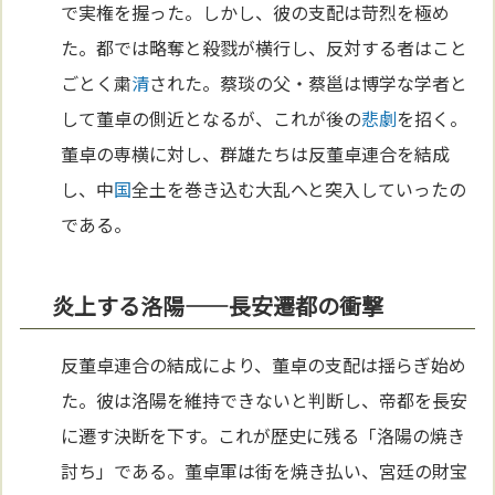
で実権を握った。しかし、彼の支配は苛烈を極め
た。都では略奪と殺戮が横行し、反対する者はこと
ごとく粛
清
された。蔡琰の父・蔡邕は博学な学者と
して董卓の側近となるが、これが後の
悲劇
を招く。
董卓の専横に対し、群雄たちは反董卓連合を結成
し、中
国
全土を巻き込む大乱へと突入していったの
である。
炎上する洛陽——長安遷都の衝撃
反董卓連合の結成により、董卓の支配は揺らぎ始め
た。彼は洛陽を維持できないと判断し、帝都を長安
に遷す決断を下す。これが歴史に残る「洛陽の焼き
討ち」である。董卓軍は街を焼き払い、宮廷の財宝