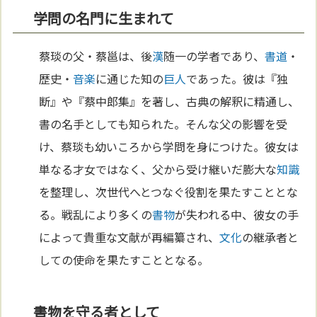
学問の名門に生まれて
蔡琰の父・蔡邕は、後
漢
随一の学者であり、
書道
・
歴史・
音楽
に通じた知の
巨人
であった。彼は『独
断』や『蔡中郎集』を著し、古典の解釈に精通し、
書の名手としても知られた。そんな父の影響を受
け、蔡琰も幼いころから学問を身につけた。彼女は
単なる才女ではなく、父から受け継いだ膨大な
知識
を整理し、次世代へとつなぐ役割を果たすこととな
る。戦乱により多くの
書物
が失われる中、彼女の手
によって貴重な文献が再編纂され、
文化
の継承者と
しての使命を果たすこととなる。
書物を守る者として