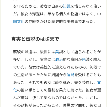
を守るために、彼女は自身の
知識
を惜しみなく注い
だ。彼女の帰還は、単なる個人の物語ではなく、中
国
文化
の存続をかけた歴史的な出来事であった。
真実と伝説のはざまで
蔡琰の帰還は、後世には
美
談として語られることが
多い。しかし、実際には
政治
的な意図が
色
濃く絡ん
でいた。彼女は英雄的に迎えられたものの、匈奴で
の生活があったために周囲から
偏見
を受けることも
あった。それでも彼女は詩を詠み、書を整理し、
文
化
の担い手としての役割を果たし続けた。彼女が選
んだ道は、決して楽なものではなかった。しかし、
その選択があったからこそ、蔡邕の学問も、彼女自