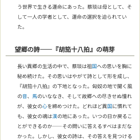
う世界で生きる運命にあった。蔡琰は母として、そ
して一人の学者として、運命の選択を迫られてい
た。
望郷の詩——『胡笳十八拍』の萌芽
長い異郷の生活の中で、蔡琰は祖
国
への思いを胸に
秘め続けた。その思いはやがて詩として形を成し、
『胡笳十八拍』の下地となった。匈奴の地で聞く風
の
音
、
馬
のいななき、そして故郷への尽きせぬ憧れ
が、彼女の
心
を締めつけた。どれほど異
国
に慣れて
も、彼女の魂は
漢
の地にあった。いつの日か戻るこ
とができるのか——その問いに答えるすべはまだな
かった。しかし、彼女の詩は、その答えを見つける