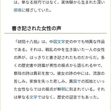
は、単なる技巧ではなく、実体験から生まれた深い
感情
に根ざしていた。
書き記された女性の声
『胡笳十八拍』は、中
国
文学
史の中でも特異な作品
である。それは、戦乱の中を生き抜いた一人の女性
の声が、はっきりと書き記されたものだからだ。多
くの歴史書や詩篇が男性の視点から語られる中で、
蔡琰の詩は異彩を放つ。彼女の詩の中には、流浪の
苦しみ、家族を失った悲しみ、異
国
での孤独といっ
た女性ならではの視点が鮮
明
に刻まれている。それ
は単なる
文学
ではなく、歴史の証言でもあった。