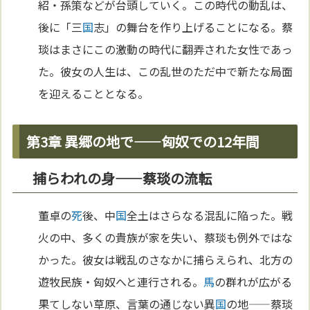
紹・孫策などが台頭していく。この時代の動乱は、
後に「三
国
志」の舞台を作り上げることになる。蔡
琰はまさにこの激動の時代に翻弄された女性であっ
た。彼女の人生は、この乱世のただ中で新たな局面
を迎えることとなる。
第3章 異郷の地で——匈奴での12年間
捕らわれの身——蔡琰の流転
董卓の
死
後、中
国
全土はさらなる混乱に陥った。戦
火の中、多くの貴族が家を失い、蔡琰も例外ではな
かった。彼女は戦乱のさなかに捕らえられ、北方の
遊牧民族・匈奴へと連行される。
馬
の群れが広がる
果てしない草原、言葉の通じない異
国
の地——蔡琰