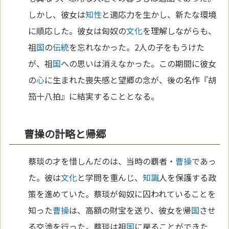
しかし、彼女は
知性
と適応力を生かし、新たな環境
に順応した。彼女は匈奴の
文化
を理解しながらも、
祖
国
の
伝統
を忘れなかった。2人の子をもうけた
が、祖
国
への思いは消えなかった。この期間に彼女
の
心
に生まれた喪失感と望郷の念が、後の名作『胡
笳十八拍』に結実することとなる。
曹操の計略と帰郷
蔡琰の才を惜しんだのは、当時の覇者・
曹操
であっ
た。彼は
文化
と学問を重んじ、
知識
人を保護する政
策を進めていた。蔡琰が匈奴に囚われていることを
知った
曹操
は、高額の財宝を送り、彼女を帰
国
させ
る交渉を行った。蔡琰は祖
国
に戻ることができた