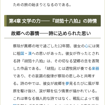
ための旅の始まりとなるのである。
第4章 文学の力——『胡笳十八拍』の詩情
故郷への慕情——詩に込められた思い
蔡琰が異郷の地で過ごした12年間、彼女の
心
には常
に祖
国
・
漢
への思いがあった。彼女が作ったとされ
る詩『胡笳十八拍』は、その切なる望郷の念を表現
した作品である。「胡笳」とは遊牧民が奏でる
楽器
であり、その哀調の旋律が蔡琰の悲しみと共鳴す
る。詩の中では、彼女が故郷を
夢
見るたびに風が草
原を駆け抜け、涙が頬を伝う情景が描かれている。
これは単なる個人的な詩ではなく、戦乱によって祖