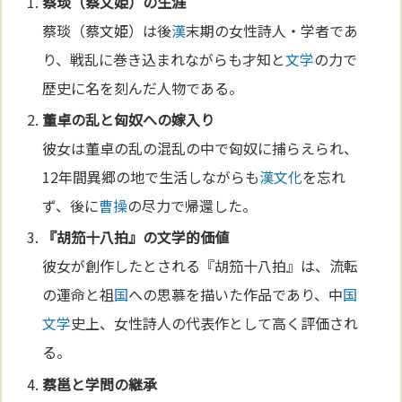
蔡琰（蔡文姫）の生涯
蔡琰（蔡文姫）は後
漢
末期の女性詩人・学者であ
り、戦乱に巻き込まれながらも才知と
文学
の力で
歴史に名を刻んだ人物である。
董卓の乱と匈奴への嫁入り
彼女は董卓の乱の混乱の中で匈奴に捕らえられ、
12年間異郷の地で生活しながらも
漢
文化
を忘れ
ず、後に
曹操
の尽力で帰還した。
『胡笳十八拍』の
文学
的
価値
彼女が創作したとされる『胡笳十八拍』は、流転
の運命と祖
国
への思慕を描いた作品であり、中
国
文学
史上、女性詩人の代表作として高く評価され
る。
蔡邕と学問の継承