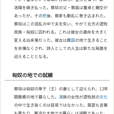
洛陽を焼き払った。蔡琰の父・蔡邕は董卓と親交が
あったが、その
死
後、蔡家も動乱に巻き込まれた。
蔡琰はこの混乱の中で夫を失い、やがて北方の遊牧
民族・匈奴に囚われる。これは彼女の運命を大きく
変える出来事だった。彼女は異
国
の地で生きること
を余儀なくされ、詩人としての人生は新たな局面を
迎えることとなる。
匈奴の地での試練
蔡琰は匈奴の単于（王）の妻として迎えられ、12年
間異郷の地で暮らした。
漢
族の女性が遊牧民の
文化
の中で生き抜くのは容易ではなかった。風習も言葉
も異なり、寒冷な大地での暮らしは過酷であった。