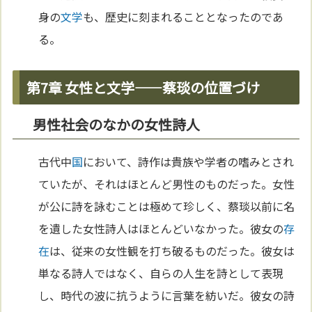
身の
文学
も、歴史に刻まれることとなったのであ
る。
第7章 女性と文学——蔡琰の位置づけ
男性社会のなかの女性詩人
古代中
国
において、詩作は貴族や学者の嗜みとされ
ていたが、それはほとんど男性のものだった。女性
が公に詩を詠むことは極めて珍しく、蔡琰以前に名
を遺した女性詩人はほとんどいなかった。彼女の
存
在
は、従来の女性観を打ち破るものだった。彼女は
単なる詩人ではなく、自らの人生を詩として表現
し、時代の波に抗うように言葉を紡いだ。彼女の詩