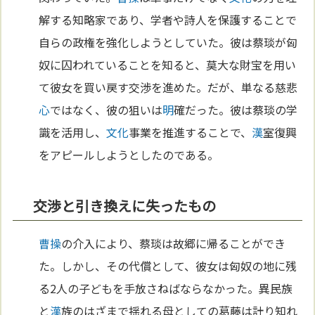
解する知略家であり、学者や詩人を保護することで
自らの政権を強化しようとしていた。彼は蔡琰が匈
奴に囚われていることを知ると、莫大な財宝を用い
て彼女を買い戻す交渉を進めた。だが、単なる慈悲
心
ではなく、彼の狙いは
明
確だった。彼は蔡琰の学
識を活用し、
文化
事業を推進することで、
漢
室復興
をアピールしようとしたのである。
交渉と引き換えに失ったもの
曹操
の介入により、蔡琰は故郷に帰ることができ
た。しかし、その代償として、彼女は匈奴の地に残
る2人の子どもを手放さねばならなかった。異民族
と
漢
族のはざまで揺れる母としての葛藤は計り知れ