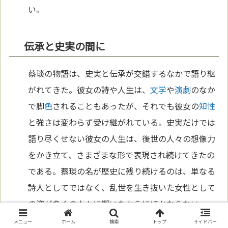
い。
伝承と史実の間に
蔡琰の物語は、史実と伝承が交錯するなかで語り継
がれてきた。彼女の詩や人生は、
文学
や
演劇
のなか
で脚
色
されることもあったが、それでも彼女の
知性
と強さは変わらず受け継がれている。史実だけでは
語り尽くせない彼女の人生は、後世の人々の想像力
をかき立て、さまざまな形で表現され続けてきたの
である。蔡琰の名が歴史に残り続けるのは、単なる
詩人としてではなく、乱世を生き抜いた女性として
の姿が多くの人々に響いたからにほかならない。
メニュー
ホーム
検索
トップ
サイドバー