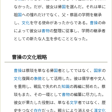
なかった。だが、彼女は帰
国
を選んだ。それは単に
祖
国
への憧れだけでなく、父・蔡邕の学問を継承
し、
文化
を守る使命があったからである。
曹操
の命
によって彼女は
書物
の整理に従事し、学問の継承者
としての新たな人生を歩むこととなった。
曹操の文化戦略
曹操
は蔡琰を単なる帰
国
者としてではなく、
国家
の
文化
復興の
象徴
として活用した。彼は儒学者や文人
を重用し、戦乱で失われた
知識
の再編に努めた。蔡
琰もまた、その一環として
書物
の編纂に尽力した。
彼女が果たした役割は、単なる
文学
者ではなく、歴
史をつなぐ
存在
だった。戦火により消えゆく
漢
文化