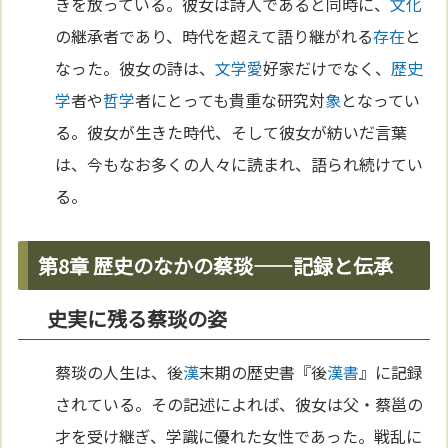
きを放っている。彼女は詩人であると同時に、
文化
の継承者であり、時代を超えて語り継がれる
存在
と
なった。彼女の詩は、
文学
愛
好家だけでなく、
歴史
学
者や
哲学
者にとっても貴重な研究対
象
となってい
る。彼女が生きた時代、そして彼女が紡いだ言葉
は、今もなお多くの人々に読まれ、語られ続けてい
る。
第8章 歴史のなかの蔡琰——記録と伝承
史実に残る蔡琰の姿
蔡琰の人生は、後
漢
末期の歴史書『後
漢書
』に記録
されている。その記述によれば、彼女は父・蔡邕の
才を受け継ぎ、学識に優れた女性であった。戦乱に