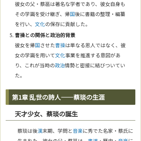
彼女の父・蔡邕は著名な学者であり、彼女自身も
その学識を受け継ぎ、帰
国
後に書籍の整理・編纂
を行い、
文化
の保存に貢献した。
曹操
との関係と
政治
的背景
彼女を帰
国
させた
曹操
は単なる恩人ではなく、彼
女の学識を用いて
文化
事業を推進する意図があ
り、これが当時の
政治
情勢と密接に結びついてい
た。
第1章 乱世の詩人——蔡琰の生涯
天才少女、蔡琰の誕生
蔡琰は後
漢
末期、学問と
音楽
に秀でた名家・蔡氏に
生まれた。彼女の父・蔡邕は、
書道
・歴史・
音楽
に