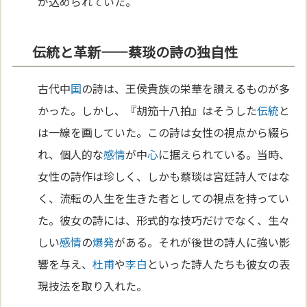
が込められていた。
伝統と革新——蔡琰の詩の独自性
古代中
国
の詩は、王侯貴族の栄華を讃えるものが多
かった。しかし、『胡笳十八拍』はそうした
伝統
と
は一線を画していた。この詩は女性の視点から綴ら
れ、個人的な
感情
が中
心
に据えられている。当時、
女性の詩作は珍しく、しかも蔡琰は宮廷詩人ではな
く、流転の人生を生きた者としての視点を持ってい
た。彼女の詩には、形式的な技巧だけでなく、生々
しい
感情
の
爆発
がある。それが後世の詩人に強い影
響を与え、
杜甫
や
李白
といった詩人たちも彼女の表
現技法を取り入れた。