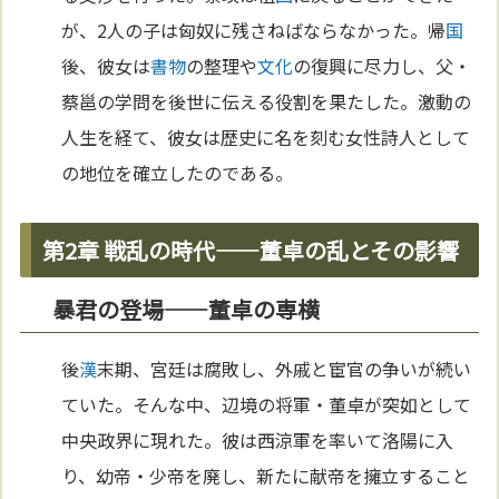
が、2人の子は匈奴に残さねばならなかった。帰
国
後、彼女は
書物
の整理や
文化
の復興に尽力し、父・
蔡邕の学問を後世に伝える役割を果たした。激動の
人生を経て、彼女は歴史に名を刻む女性詩人として
の地位を確立したのである。
第2章 戦乱の時代——董卓の乱とその影響
暴君の登場——董卓の専横
後
漢
末期、宮廷は腐敗し、外戚と宦官の争いが続い
ていた。そんな中、辺境の将軍・董卓が突如として
中央政界に現れた。彼は西涼軍を率いて洛陽に入
り、幼帝・少帝を廃し、新たに献帝を擁立すること