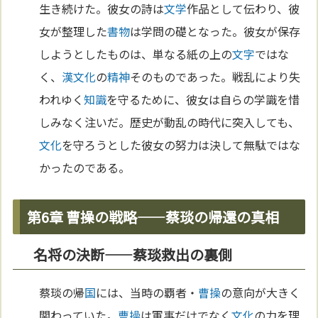
生き続けた。彼女の詩は
文学
作品として伝わり、彼
女が整理した
書物
は学問の礎となった。彼女が保存
しようとしたものは、単なる紙の上の
文字
ではな
く、
漢
文化
の
精神
そのものであった。戦乱により失
われゆく
知識
を守るために、彼女は自らの学識を惜
しみなく注いだ。歴史が動乱の時代に突入しても、
文化
を守ろうとした彼女の努力は決して無駄ではな
かったのである。
第6章 曹操の戦略——蔡琰の帰還の真相
名将の決断——蔡琰救出の裏側
蔡琰の帰
国
には、当時の覇者・
曹操
の意向が大きく
関わっていた。
曹操
は軍事だけでなく
文化
の力を理