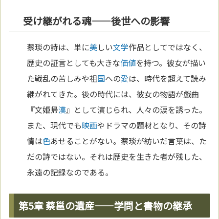
受け継がれる魂——後世への影響
蔡琰の詩は、単に
美
しい
文学
作品としてではなく、
歴史の証言としても大きな
価値
を持つ。彼女が描い
た戦乱の苦しみや祖
国
への
愛
は、時代を超えて読み
継がれてきた。後の時代には、彼女の物語が戯曲
『文姫帰
漢
』として演じられ、人々の涙を誘った。
また、現代でも
映画
やドラマの題材となり、その詩
情は
色
あせることがない。蔡琰が紡いだ言葉は、た
だの詩ではない。それは歴史を生きた者が残した、
永遠の記録なのである。
第5章 蔡邕の遺産——学問と書物の継承