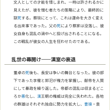
文人としての才能を惜しまれ、一時は許されるかに
見えたが、彼を憎む者たちの策略により、最終的に
獄
死
する。蔡琰にとって、これは運命を大きく変え
る出来事であった。父の
死
により蔡家は没落し、彼
女自身も混乱の渦中へと投げ出されることになる。
この戦乱が彼女の人生を狂わせたのである。
乱世の幕開け——漢室の衰退
董卓の
死
後も、長安は争いの舞台となった。彼の部
下であった李傕と郭汜が権力を掌握し、献帝を人質
にして暴政を繰り返した。帝都の混乱は収まるどこ
ろか
悪
化し、
漢
王朝の権威は完全に失われた。各地
の群雄はそれぞれ独自に勢力を拡大し、
曹操
・袁