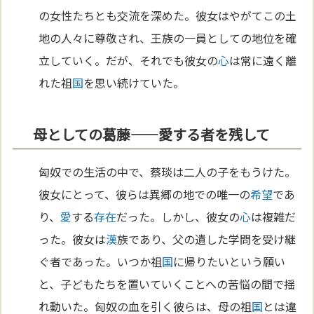
の女性たちとも交流を深めた。彼女はやがてこの土
地の人々に尊敬され、王族の一員としての地位を確
立していく。だが、それでも彼女の
心
は常に遠く離
れた祖
国
を思い続けていた。
母としての葛藤——愛する者を残して
匈奴での生活の中で、蔡琰は二人の子をもうけた。
彼女にとって、彼らは異郷の地での唯一の
希望
であ
り、
愛
する
存在
だった。しかし、彼女の
心
は複雑だ
った。彼女は
漢
族であり、父の遺した学問を受け継
ぐ者であった。いつか祖
国
に帰りたいという願い
と、子どもたちを置いていくことへの苦悩の間で揺
れ動いた。匈奴の血を引く彼らは、母の祖
国
とは違