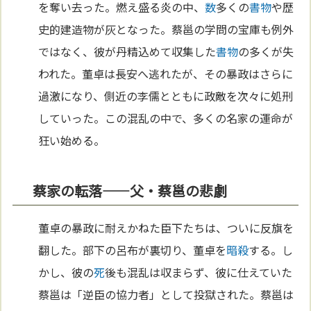
を奪い去った。燃え盛る炎の中、
数
多くの
書物
や歴
史的建造物が灰となった。蔡邕の学問の宝庫も例外
ではなく、彼が丹精込めて収集した
書物
の多くが失
われた。董卓は長安へ逃れたが、その暴政はさらに
過激になり、側近の李儒とともに政敵を次々に処刑
していった。この混乱の中で、多くの名家の運命が
狂い始める。
蔡家の転落——父・蔡邕の悲劇
董卓の暴政に耐えかねた臣下たちは、ついに反旗を
翻した。部下の呂布が裏切り、董卓を
暗殺
する。し
かし、彼の
死
後も混乱は収まらず、彼に仕えていた
蔡邕は「逆臣の協力者」として投獄された。蔡邕は