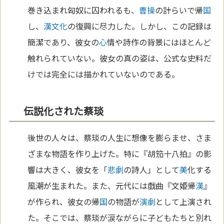
巻き込まれ匈奴に囚われるも、
曹操
の計らいで帰
国
し、
漢
文化
の復興に尽力した。しかし、この記録は
簡潔であり、彼女の
心
情や詩作の背景にはほとんど
触れられていない。彼女の真の姿は、公式な史料だ
けでは完全には描かれていないのである。
伝説化された蔡琰
後世の人々は、蔡琰の人生に想像を膨らませ、さま
ざまな物語を作り上げた。特に『胡笳十八拍』の影
響は大きく、彼女を「
悲劇
の詩人」として
美
化する
風潮が生まれた。また、元代には戯曲『文姫帰
漢
』
が作られ、彼女の帰
国
の物語が
演劇
として上演され
た。そこでは、蔡琰が涙ながらに子どもたちと別れ