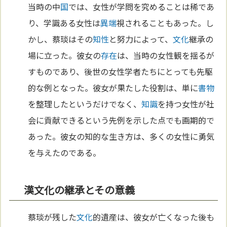
当時の中
国
では、女性が学問を究めることは稀であ
り、学識ある女性は
異端
視されることもあった。し
かし、蔡琰はその
知性
と努力によって、
文化
継承の
場に立った。彼女の
存在
は、当時の女性観を揺るが
すものであり、後世の女性学者たちにとっても先駆
的な例となった。彼女が果たした役割は、単に
書物
を整理したというだけでなく、
知識
を持つ女性が社
会に貢献できるという先例を示した点でも画期的で
あった。彼女の知的な生き方は、多くの女性に勇気
を与えたのである。
漢文化の継承とその意義
蔡琰が残した
文化
的遺産は、彼女が亡くなった後も