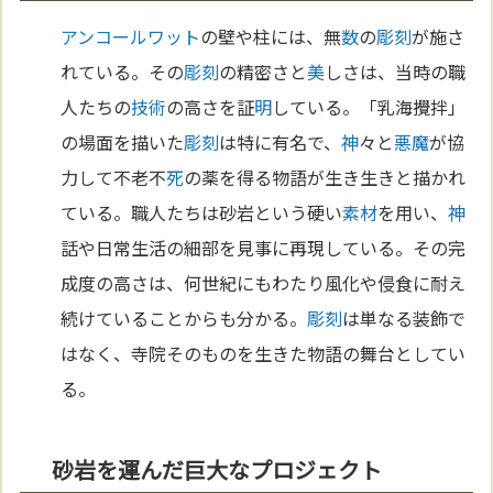
アンコールワット
の壁や柱には、無
数
の
彫刻
が施さ
れている。その
彫刻
の精密さと
美
しさは、当時の職
人たちの
技術
の高さを証
明
している。「乳海攪拌」
の場面を描いた
彫刻
は特に有名で、
神
々と
悪魔
が協
力して不老不
死
の薬を得る物語が生き生きと描かれ
ている。職人たちは砂岩という硬い
素材
を用い、
神
話や日常生活の細部を見事に再現している。その完
成度の高さは、何世紀にもわたり風化や侵食に耐え
続けていることからも分かる。
彫刻
は単なる装飾で
はなく、寺院そのものを生きた物語の舞台としてい
る。
砂岩を運んだ巨大なプロジェクト