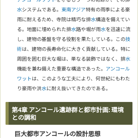
水
システムである。
東南アジア
特有の雨季による豪
雨に耐えるため、寺院は精巧な排
水
構造を備えてい
る。地面に埋められた排
水
路や堀が雨
水
を迅速に流
し、建物の基盤を守る役割を果たしている。この
技
術
は、建物の長寿命化に大きく貢献している。特に
周囲を囲む巨大な堀は、単なる装飾ではなく、排
水
機能を兼ね備えた重要な構造であった。
アンコール
ワット
は、このような工夫により、何世紀にもわた
り豪雨や洪
水
に耐え抜いてきたのである。
第4章 アンコール遺跡群と都市計画: 環境
との調和
巨大都市アンコールの設計思想