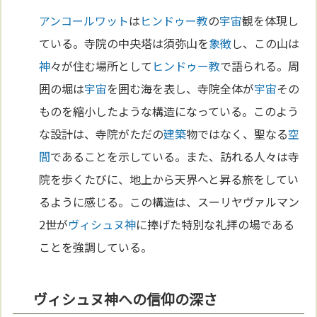
アンコールワット
は
ヒンドゥー教
の
宇宙
観を体現し
ている。寺院の中央塔は須弥山を
象徴
し、この山は
神
々が住む場所として
ヒンドゥー教
で語られる。周
囲の堀は
宇宙
を囲む海を表し、寺院全体が
宇宙
その
ものを縮小したような構造になっている。このよう
な設計は、寺院がただの
建築
物ではなく、聖なる
空
間
であることを示している。また、訪れる人々は寺
院を歩くたびに、地上から天界へと昇る旅をしてい
るように感じる。この構造は、スーリヤヴァルマン
2世が
ヴィシュヌ
神
に捧げた特別な礼拝の場である
ことを強調している。
ヴィシュヌ神への信仰の深さ