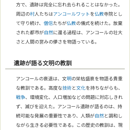
方で、遺跡は完全に忘れ去られることはなかった。
周辺の
村
人たちは
アンコールワット
を
仏教
寺院とし
て守り続け、
僧侶
たちが
仏教
の儀式を続けた。放棄
された都市が
自然
に還る過程は、アンコールの壮大
さと人間の営みの儚さを物語っている。
遺跡が語る文明の教訓
アンコールの衰退は、文
明
の栄枯盛衰を物語る貴重
な教訓である。高度な
技術
と
文化
を持ちながらも、
戦争
、環境変化、人口増加などの問題に対応しきれ
ず、滅びを迎えた。アンコール遺跡が語るのは、持
続可能な発展の重要性であり、人類が
自然
と調和し
ながら生きる必要性である。この歴史の教訓は、現