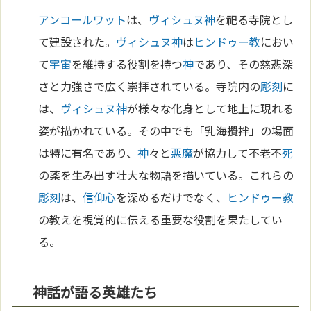
アンコールワット
は、
ヴィシュヌ
神
を祀る寺院とし
て建設された。
ヴィシュヌ
神
は
ヒンドゥー教
におい
て
宇宙
を維持する役割を持つ
神
であり、その慈悲深
さと力強さで広く崇拝されている。寺院内の
彫刻
に
は、
ヴィシュヌ
神
が様々な化身として地上に現れる
姿が描かれている。その中でも「乳海攪拌」の場面
は特に有名であり、
神
々と
悪魔
が協力して不老不
死
の薬を生み出す壮大な物語を描いている。これらの
彫刻
は、
信仰
心
を深めるだけでなく、
ヒンドゥー教
の教えを視覚的に伝える重要な役割を果たしてい
る。
神話が語る英雄たち