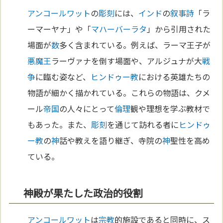
アンコールワット
の
彫刻
には、
インド
の
叙事詩
「ラ
ーマーヤナ」や「
マハーバーラタ
」から引用された
場面が
数
多く含まれている。例えば、ラーマ王子が
悪
魔王
ラーヴァナを倒す場面や、アルジュナが大
戦
争
に臨む姿など、
ヒンドゥー教
における英雄たちの
物語が細かく描かれている。これらの物語は、クメ
ール
帝国
の人々にとって
倫理
観や理想を学ぶ教材で
もあった。また、
彫刻
を通じて訪れる者に
ヒンドゥ
ー教
の
神
話や教えを語り継ぎ、寺院の
神
聖性を高め
ている。
神殿が果たした政治的役割
アンコールワット
は
宗教
的施設であると同時に、ス