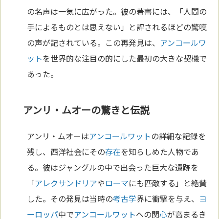
の名声は一気に広がった。彼の著書には、「人間の
手によるものとは思えない」と評されるほどの驚嘆
の声が記されている。この再発見は、
アンコールワ
ット
を世界的な注目の的にした最初の大きな契機で
あった。
アンリ・ムオーの驚きと伝説
アンリ・ムオーは
アンコールワット
の詳細な記録を
残し、西洋社会にその
存在
を知らしめた人物であ
る。彼はジャングルの中で出会った巨大な遺跡を
「
アレクサンドリア
や
ローマ
にも匹敵する」と絶賛
した。その発見は当時の
考古学
界に衝撃を与え、
ヨ
ーロッパ
中で
アンコールワット
への関
心
が高まるき