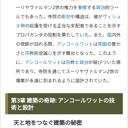
ーリヤヴァルマン2世の権力を
象徴
する
政治
的ツー
ルでもあった。寺院の
彫刻
や構造は、彼が
ヴィシュ
ヌ
神
の庇護を受ける正当な支配者であることを示す
プロパガンダの役割を果たしていた。また、
国
内外
の使節が訪れる際、
アンコールワット
は
帝国
の豊か
さと
宗教
的忠誠
心
を示す舞台となった。このよう
に、
アンコールワット
は
宗教
と
政治
が結びついた場
所であり、寺院を通じてスーリヤヴァルマン2世の
偉業が永遠に刻まれるように設計されていた。
第3章 建築の奇跡: アンコールワットの技
術と設計
天と地をつなぐ建築の秘密