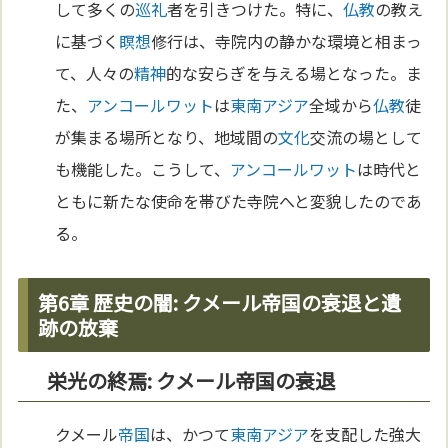
して多くの
巡礼
者を引きつけた。特に、
仏教
の教え
に基づく
瞑想
修行は、寺院内の静かな環境と相まっ
て、人々の
精神
的な安らぎを与える場となった。ま
た、
アンコールワット
は
東南アジア
全域から
仏教
徒
が集まる場所となり、地域間の
文化
交流の場として
も機能した。こうして、
アンコールワット
は時代と
ともに新たな使命を帯びた寺院へと変貌したのであ
る。
第6章 歴史の闇: クメール帝国の衰退と遺
跡の放棄
栄光の終焉: クメール帝国の衰退
クメール
帝国
は、かつて
東南アジア
を支配した強大