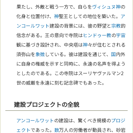
果たし、外敵と戦う一方で、自らを
ヴィシュヌ
神
の
化身と位置付け、
神
聖王としての地位を築いた。
ア
ンコールワット
建設の背景には、彼の野望と
宗教
的
信念がある。王の意向で寺院は
ヒンドゥー教
の
宇宙
観に基づき設計され、中央塔は
神
々が住むとされる
須弥山を
象徴
している。彼は建設を通じて、
国
内外
に自身の権威を示すと同時に、永遠の名声を得よう
としたのである。この寺院はスーリヤヴァルマン2
世の威厳を永遠に刻む記念碑でもあった。
建設プロジェクトの全貌
アンコールワット
の建設は、驚くべき規模の
プロジ
ェクト
であった。
数
万人の労働者が動員され、砂岩