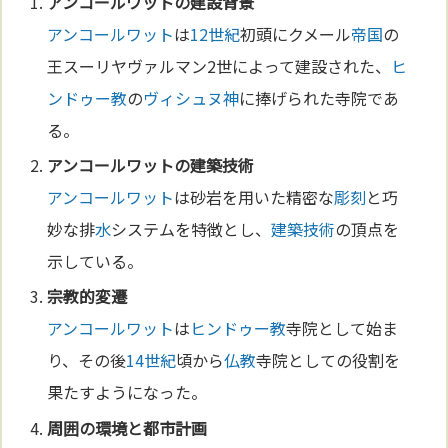
アンコールワット
の建設背景
アンコールワット
は
12世紀
初頭にクメール
帝国
の
王スーリヤヴァルマン2世によって建設された、
ヒ
ンドゥー教
の
ヴィシュヌ
神
に捧げられた寺院であ
る。
アンコールワット
の
建築
技術
アンコールワット
は砂岩を用いた精密な
彫刻
と巧
妙な排
水
システムを特徴とし、
建築
技術
の頂点を
示している。
宗教
的変遷
アンコールワット
は
ヒンドゥー教
寺院として始ま
り、その後
14世紀
頃から
仏教
寺院としての役割を
果たすようになった。
周囲の環境と
都市計画