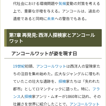
代社会における環境問題や
気候
変動の対策を考える
上で、重要な示唆を与える。アンコールは、過去の
遺産であると同時に
未来
への警告でもある。
第7章 再発見: 西洋人探検家とアンコール
ワット
アンコールワットが姿を現す日
19世紀
初頭、
アンコールワット
は西洋人の冒険家た
ちの注目を集め始めた。広大なジャングルに埋もれ
ていたこの壮大な遺跡を、
探検
家たちは「失われた
都市」としてロマンティックに語った。特に、
フラ
ンス
人
探検
家アンリ・ムオーが1860年に訪れ、その
壮麗さを世界に紹介したことで、
アンコールワット