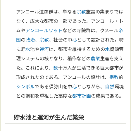
アンコール遺跡群は、単なる
宗教
施設の集まりでは
なく、広大な都市の一部であった。アンコール・ト
ムや
アンコールワット
などの寺院群は、クメール
帝
国
の
政治
、
宗教
、社会の中
心
として設計された。特
に貯
水
池や
運河
は、都市を維持するための
水
資源管
理システムの核となり、稲作などの
農業
生産を支え
た。これにより、
数
十万人が生活できる巨大都市が
形成されたのである。アンコールの設計は、
宗教
的
シンボル
である須弥山を中
心
としながら、
自然
環境
との調和を重視した高度な
都市計画
の成果である。
貯水池と運河が生んだ繁栄