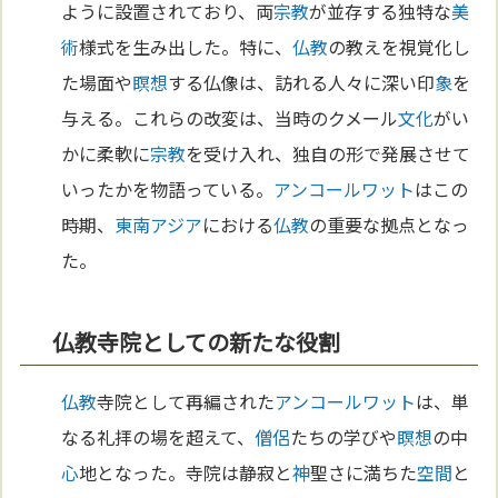
ように設置されており、両
宗教
が並存する独特な
美
術
様式を生み出した。特に、
仏教
の教えを視覚化し
た場面や
瞑想
する仏像は、訪れる人々に深い印
象
を
与える。これらの改変は、当時のクメール
文化
がい
かに柔軟に
宗教
を受け入れ、独自の形で発展させて
いったかを物語っている。
アンコールワット
はこの
時期、
東南アジア
における
仏教
の重要な拠点となっ
た。
仏教寺院としての新たな役割
仏教
寺院として再編された
アンコールワット
は、単
なる礼拝の場を超えて、
僧侶
たちの学びや
瞑想
の中
心
地となった。寺院は静寂と
神
聖さに満ちた
空間
と