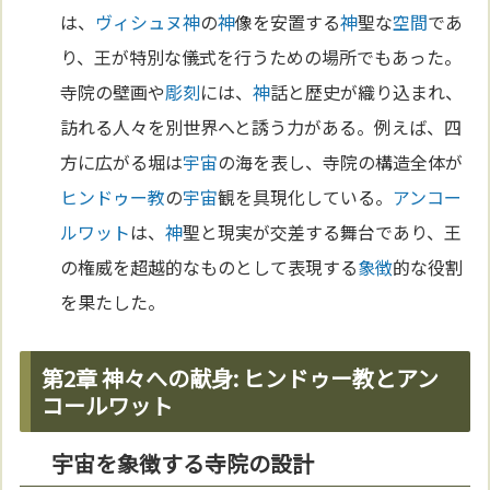
は、
ヴィシュヌ
神
の
神
像を安置する
神
聖な
空間
であ
り、王が特別な儀式を行うための場所でもあった。
寺院の壁画や
彫刻
には、
神
話と歴史が織り込まれ、
訪れる人々を別世界へと誘う力がある。例えば、四
方に広がる堀は
宇宙
の海を表し、寺院の構造全体が
ヒンドゥー教
の
宇宙
観を具現化している。
アンコー
ルワット
は、
神
聖と現実が交差する舞台であり、王
の権威を超越的なものとして表現する
象徴
的な役割
を果たした。
第2章 神々への献身: ヒンドゥー教とアン
コールワット
宇宙を象徴する寺院の設計