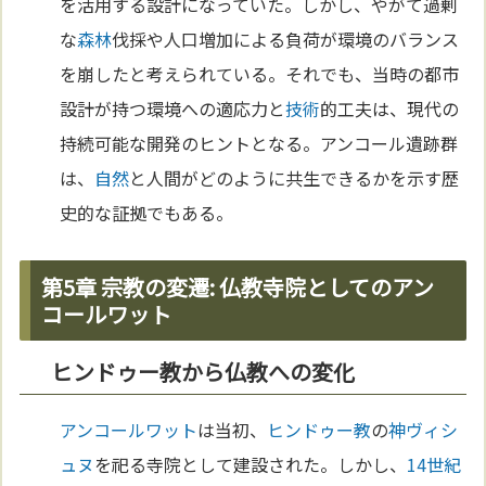
を活用する設計になっていた。しかし、やがて過剰
な
森林
伐採や人口増加による負荷が環境のバランス
を崩したと考えられている。それでも、当時の都市
設計が持つ環境への適応力と
技術
的工夫は、現代の
持続可能な開発のヒントとなる。アンコール遺跡群
は、
自然
と人間がどのように共生できるかを示す歴
史的な証拠でもある。
第5章 宗教の変遷: 仏教寺院としてのアン
コールワット
ヒンドゥー教から仏教への変化
アンコールワット
は当初、
ヒンドゥー教
の
神
ヴィシ
ュヌ
を祀る寺院として建設された。しかし、
14世紀