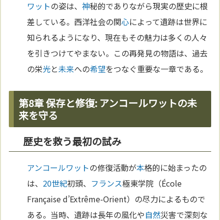
ワット
の姿は、
神
秘的でありながら現実の歴史に根
差している。西洋社会の関
心
によって遺跡は世界に
知られるようになり、現在もその魅力は多くの人々
を引きつけてやまない。この再発見の物語は、過去
の栄
光
と
未来
への
希望
をつなぐ重要な一章である。
第8章 保存と修復: アンコールワットの未
来を守る
歴史を救う最初の試み
アンコールワット
の修復活動が
本
格的に始まったの
は、
20世紀
初頭、
フランス
極東学院（École
Française d’Extrême-Orient）の尽力によるもので
ある。当時、遺跡は長年の風化や
自然
災害で深刻な