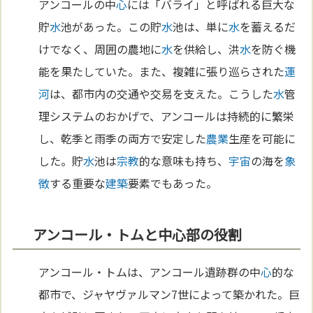
アンコールの中
心
には「バライ」と呼ばれる巨大な
貯
水
池があった。この貯
水
池は、単に
水
を蓄えるだ
けでなく、周囲の農地に
水
を供給し、洪
水
を防ぐ機
能を果たしていた。また、複雑に張り巡らされた
運
河
は、都市内の交通や交易を支えた。こうした
水
管
理システムのおかげで、アンコールは持続的に繁栄
し、乾季と雨季の両方で安定した
農業
生産を可能に
した。貯
水
池は
宗教
的な意味も持ち、
宇宙
の海を
象
徴
する重要な
建築
要素でもあった。
アンコール・トムと中心部の役割
アンコール・トムは、アンコール遺跡群の中
心
的な
都市で、ジャヤヴァルマン7世によって築かれた。巨