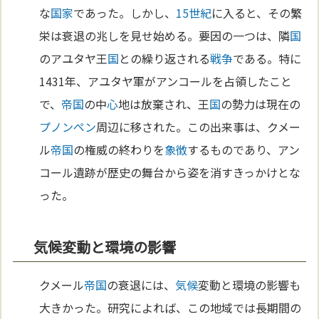
な
国家
であった。しかし、
15世紀
に入ると、その繁
栄は衰退の兆しを見せ始める。要因の一つは、隣
国
のアユタヤ王
国
との繰り返される
戦争
である。特に
1431年、アユタヤ軍がアンコールを占領したこと
で、
帝国
の中
心
地は放棄され、王
国
の勢力は現在の
プノンペン
周辺に移された。この出来事は、クメー
ル
帝国
の権威の終わりを
象徴
するものであり、アン
コール遺跡が歴史の舞台から姿を消すきっかけとな
った。
気候変動と環境の影響
クメール
帝国
の衰退には、
気候
変動と環境の影響も
大きかった。研究によれば、この地域では長期間の