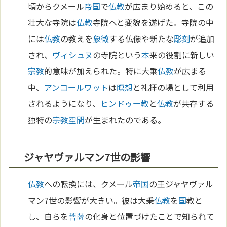
頃からクメール
帝国
で
仏教
が広まり始めると、この
壮大な寺院は
仏教
寺院へと変貌を遂げた。寺院の中
には
仏教
の教えを
象徴
する仏像や新たな
彫刻
が追加
され、
ヴィシュヌ
の寺院という
本
来の役割に新しい
宗教
的意味が加えられた。特に大乗
仏教
が広まる
中、
アンコールワット
は
瞑想
と礼拝の場として利用
されるようになり、
ヒンドゥー教
と
仏教
が共存する
独特の
宗教
空間
が生まれたのである。
ジャヤヴァルマン7世の影響
仏教
への転換には、クメール
帝国
の王ジャヤヴァル
マン7世の影響が大きい。彼は大乗
仏教
を
国
教と
し、自らを
菩薩
の化身と位置づけたことで知られて