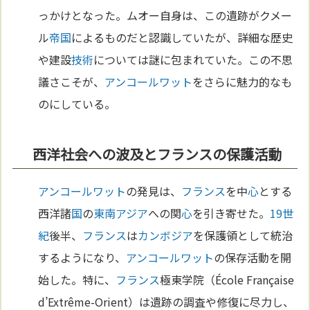
っかけとなった。ムオー自身は、この遺跡がクメー
ル
帝国
によるものだと認識していたが、詳細な歴史
や建設
技術
については謎に包まれていた。この不思
議さこそが、
アンコールワット
をさらに魅力的なも
のにしている。
西洋社会への波及とフランスの保護活動
アンコールワット
の発見は、
フランス
を中
心
とする
西洋諸
国
の
東南アジア
への関
心
を引き寄せた。
19世
紀
後半、
フランス
は
カンボジア
を保護領として統治
するようになり、
アンコールワット
の保存活動を開
始した。特に、
フランス
極東学院（École Française
d’Extrême-Orient）は遺跡の調査や修復に尽力し、