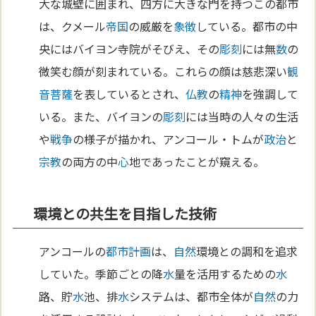
大な城壁に囲まれ、四方に大きな門を持つこの都市
は、クメール
帝国
の威厳を
象徴
している。都市の中
央にはバイヨン寺院がそびえ、その
彫刻
には無
数
の
微笑む顔が刻まれている。これらの顔は慈悲深い
観
音菩薩
を表しているとされ、
仏教
の
精神
を強調して
いる。また、バイヨンの
彫刻
には当時の人々の生活
や
戦争
の様子が描かれ、アンコール・トムが
政治
と
宗教
の両方の中
心
地であったことが窺える。
環境との共生を目指した技術
アンコールの
都市計画
は、
自然
環境との調和を追求
していた。季節ごとの降
水
量を活用するための
水
路、貯
水
池、排
水
システムは、都市全体が
自然
の力