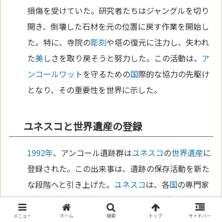
損傷を受けていた。研究者たちはジャングルを切り
開き、倒壊した石材を元の位置に戻す作業を開始し
た。特に、寺院の
彫刻
や塔の復元に注力し、失われ
た
美
しさを取り戻そうと努力した。この活動は、
ア
ンコールワット
を守るための
国
際的な協力の先駆け
となり、その重要性を世界に示した。
ユネスコと世界遺産の登録
1992年
、アンコール遺跡群は
ユネスコ
の
世界遺産
に
登録された。この出来事は、遺跡の保存活動を新た
な段階へと引き上げた。
ユネスコ
は、各
国
の専門家
や資
金
を集めて保存
プロジェクト
を支援し、
観光
開
発による被害を防ぐための対策を導入した。特に、
メニュー
ホーム
検索
トップ
サイドバー