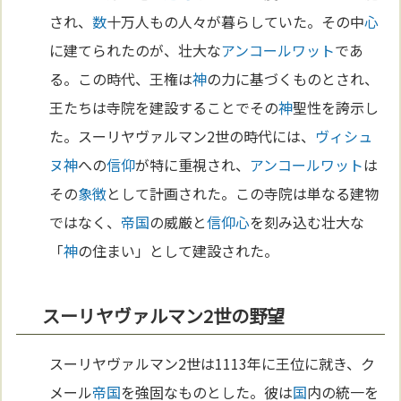
され、
数
十万人もの人々が暮らしていた。その中
心
に建てられたのが、壮大な
アンコールワット
であ
る。この時代、王権は
神
の力に基づくものとされ、
王たちは寺院を建設することでその
神
聖性を誇示し
た。スーリヤヴァルマン2世の時代には、
ヴィシュ
ヌ
神
への
信仰
が特に重視され、
アンコールワット
は
その
象徴
として計画された。この寺院は単なる建物
ではなく、
帝国
の威厳と
信仰
心
を刻み込む壮大な
「
神
の住まい」として建設された。
スーリヤヴァルマン2世の野望
スーリヤヴァルマン2世は1113年に王位に就き、ク
メール
帝国
を強固なものとした。彼は
国
内の統一を