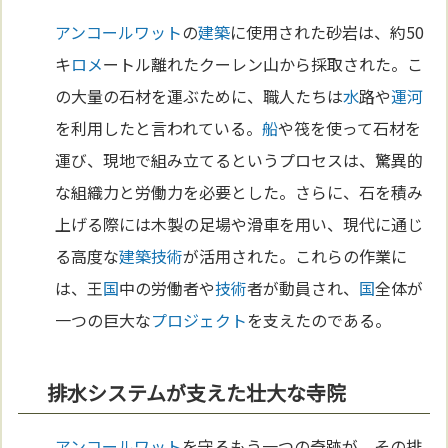
アンコールワット
の
建築
に使用された砂岩は、約50
キ
ロメ
ートル離れたクーレン山から採取された。こ
の大量の石材を運ぶために、職人たちは
水
路や
運河
を利用したと言われている。
船
や筏を使って石材を
運び、現地で組み立てるというプロセスは、驚異的
な組織力と労働力を必要とした。さらに、石を積み
上げる際には木製の足場や滑車を用い、現代に通じ
る高度な
建築
技術
が活用された。これらの作業に
は、王
国
中の労働者や
技術
者が動員され、
国
全体が
一つの巨大な
プロジェクト
を支えたのである。
排水システムが支えた壮大な寺院
アンコールワット
を守るもう一つの奇跡が、その排