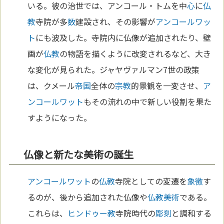
いる。彼の治世では、アンコール・トムを中
心
に
仏
教
寺院が多
数
建設され、その影響が
アンコールワッ
ト
にも波及した。寺院内に仏像が追加されたり、壁
画が
仏教
の物語を描くように改変されるなど、大き
な変化が見られた。ジャヤヴァルマン7世の政策
は、クメール
帝国
全体の
宗教
的景観を一変させ、
ア
ンコールワット
もその流れの中で新しい役割を果た
すようになった。
仏像と新たな美術の誕生
アンコールワット
の
仏教
寺院としての変遷を
象徴
す
るのが、後から追加された仏像や
仏教
美術
である。
これらは、
ヒンドゥー教
寺院時代の
彫刻
と調和する