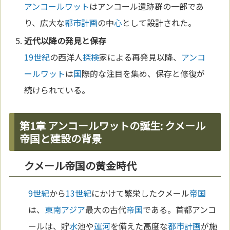
アンコールワット
はアンコール遺跡群の一部であ
り、広大な
都市計画
の中
心
として設計された。
近代以降の発見と保存
19世紀
の西洋人
探検
家による再発見以降、
アンコ
ールワット
は
国
際的な注目を集め、保存と修復が
続けられている。
第1章 アンコールワットの誕生: クメール
帝国と建設の背景
クメール帝国の黄金時代
9世紀
から
13世紀
にかけて繁栄したクメール
帝国
は、
東南アジア
最大の古代
帝国
である。首都アンコ
ールは、貯
水
池や
運河
を備えた高度な
都市計画
が施