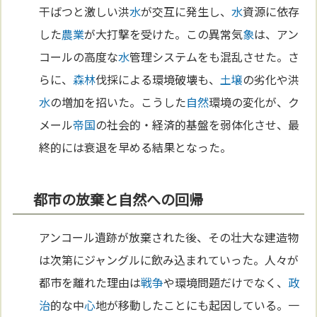
干ばつと激しい洪
水
が交互に発生し、
水
資源に依存
した
農業
が大打撃を受けた。この異常気
象
は、アン
コールの高度な
水
管理システムをも混乱させた。さ
らに、
森林
伐採による環境破壊も、
土壌
の劣化や洪
水
の増加を招いた。こうした
自然
環境の変化が、ク
メール
帝国
の社会的・経済的基盤を弱体化させ、最
終的には衰退を早める結果となった。
都市の放棄と自然への回帰
アンコール遺跡が放棄された後、その壮大な建造物
は次第にジャングルに飲み込まれていった。人々が
都市を離れた理由は
戦争
や環境問題だけでなく、
政
治
的な中
心
地が移動したことにも起因している。一