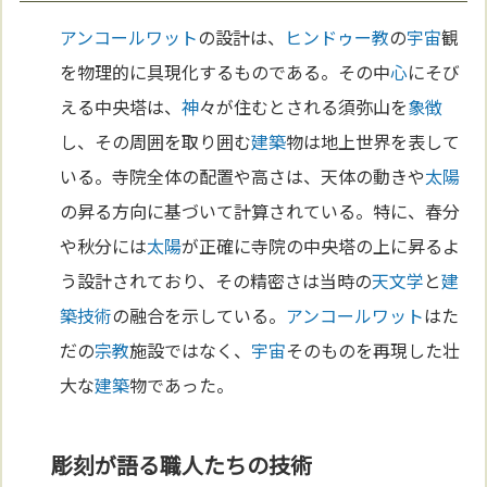
アンコールワット
の設計は、
ヒンドゥー教
の
宇宙
観
を物理的に具現化するものである。その中
心
にそび
える中央塔は、
神
々が住むとされる須弥山を
象徴
し、その周囲を取り囲む
建築
物は地上世界を表して
いる。寺院全体の配置や高さは、天体の動きや
太陽
の昇る方向に基づいて計算されている。特に、春分
や秋分には
太陽
が正確に寺院の中央塔の上に昇るよ
う設計されており、その精密さは当時の
天文学
と
建
築
技術
の融合を示している。
アンコールワット
はた
だの
宗教
施設ではなく、
宇宙
そのものを再現した壮
大な
建築
物であった。
彫刻が語る職人たちの技術