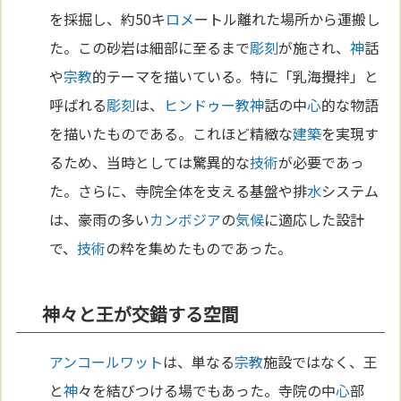
を採掘し、約50キ
ロメ
ートル離れた場所から運搬し
た。この砂岩は細部に至るまで
彫刻
が施され、
神
話
や
宗教
的テーマを描いている。特に「乳海攪拌」と
呼ばれる
彫刻
は、
ヒンドゥー教
神
話の中
心
的な物語
を描いたものである。これほど精緻な
建築
を実現す
るため、当時としては驚異的な
技術
が必要であっ
た。さらに、寺院全体を支える基盤や排
水
システム
は、豪雨の多い
カンボジア
の
気候
に適応した設計
で、
技術
の粋を集めたものであった。
神々と王が交錯する空間
アンコールワット
は、単なる
宗教
施設ではなく、王
と
神
々を結びつける場でもあった。寺院の中
心
部