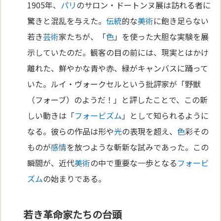
1905年、
パリ
のサロン・ドートンヌ展は訪れる者に
驚きと混乱を与えた。
伝統
的な
美術
に飽き足らない
若き
芸術
家たちが、「
色
」を使った大胆な実験を展
示していたのだ。観客の目の前には、現実とはかけ
離れた、鮮やかな青や赤、緑がキャンバスに踊って
いた。ルイ・ヴォークセルという批評家が「野獣
（フォーブ）のようだ！」と評したことで、この新
しい動きは「
フォービズム
」として知られるように
なる。彼らの作品は形や
光
の表現を超え、
色
彩その
ものが
感情
を放つような斬新な試みであった。この
瞬間が、近代
美術
の中で重要な一歩となる
フォービ
ズム
の始まりである。
若き革命家たちの台頭