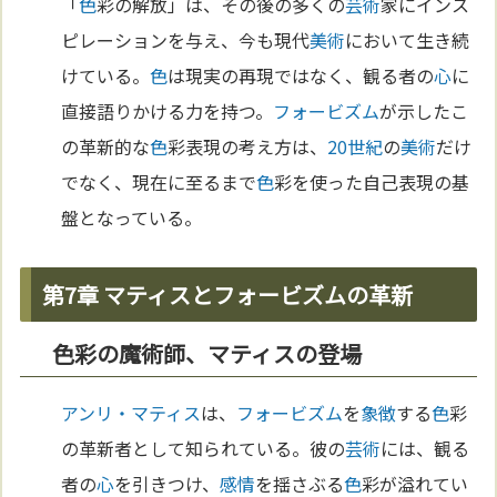
「
色
彩の解放」は、その後の多くの
芸術
家にインス
ピレーションを与え、今も現代
美術
において生き続
けている。
色
は現実の再現ではなく、観る者の
心
に
直接語りかける力を持つ。
フォービズム
が示したこ
の革新的な
色
彩表現の考え方は、
20世紀
の
美術
だけ
でなく、現在に至るまで
色
彩を使った自己表現の基
盤となっている。
第7章 マティスとフォービズムの革新
色彩の魔術師、マティスの登場
アンリ・マティス
は、
フォービズム
を
象徴
する
色
彩
の革新者として知られている。彼の
芸術
には、観る
者の
心
を引きつけ、
感情
を揺さぶる
色
彩が溢れてい