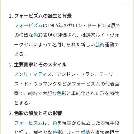
フォービズム
の誕生と背景
フォービズム
は1905年のサロン・ドートンヌ展で
の強烈な
色
彩表現が評価され、批評家ルイ・ヴォ
ークセルによって名付けられた新しい
芸術
運動で
ある。
主要画家とそのス
タイ
ル
アンリ・マティス
、アンドレ・ドラン、モーリ
ス・ド・ヴラマンクなどが
フォービズム
の代表画
家で、純粋で大胆な
色
彩と単純化された形を特徴
とする。
色
彩の解放とその影響
フォービズム
は、
色
を現実から独立した表現手段
と捉え、鮮やかな
色
彩によって
感情
を直接表現す