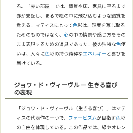
る。「赤い部屋」では、背景や床、家具に至るまで
赤が支配し、まるで絵の中に飛び込むような錯覚を
覚える。マティスにとって
色
彩は、現実を写し取る
ためのものではなく、
心
の中の情景や感じ方をその
まま表現するための道具であった。彼の独特な
色
使
いは、人々に
色
彩の持つ純粋な
エネルギー
と喜びを
届けている。
ジョワ・ド・ヴィーヴル － 生きる喜び
の表現
「ジョワ・ド・ヴィーヴル（生きる喜び）」はマテ
ィスの代表作の一つで、
フォービズム
が目指す
色
彩
の自由を体現している。この作品では、緑やオレン