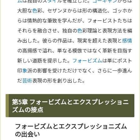
ム
は独自のス
タイ
ルを確立した。
ゴーギャン
からは
大胆な
色
彩、セザンヌからは形の構造化、ゴッホか
らは情熱的な筆致を学んだが、フォービストたちは
それらを融合させ、独自の
色
彩理論と表現方法を編
み出した。彼らの作品は、現実を超えた表現と
感情
の高揚感で溢れ、単なる模倣ではなく革新を目指す
新しい道筋を提示した。
フォービズム
は単にポスト
印
象
派の影響を受けただけでなく、さらに一歩進ん
だ
芸術
表現の形を創り出した。
第5章 フォービズムとエクスプレッショニ
ズムの接点
フォービズムとエクスプレッショニズム
の出会い