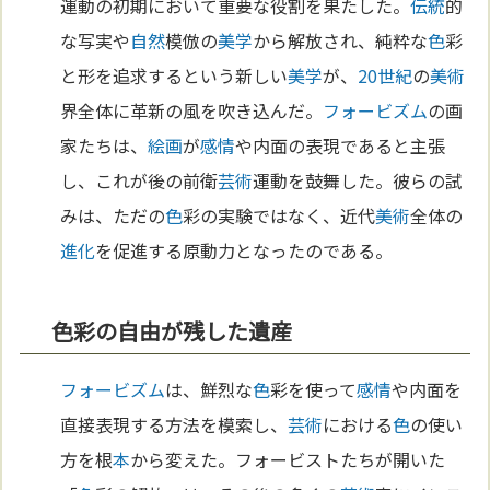
運動の初期において重要な役割を果たした。
伝統
的
な写実や
自然
模倣の
美学
から解放され、純粋な
色
彩
と形を追求するという新しい
美学
が、
20世紀
の
美術
界全体に革新の風を吹き込んだ。
フォービズム
の画
家たちは、
絵画
が
感情
や内面の表現であると主張
し、これが後の前衛
芸術
運動を鼓舞した。彼らの試
みは、ただの
色
彩の実験ではなく、近代
美術
全体の
進化
を促進する原動力となったのである。
色彩の自由が残した遺産
フォービズム
は、鮮烈な
色
彩を使って
感情
や内面を
直接表現する方法を模索し、
芸術
における
色
の使い
方を根
本
から変えた。フォービストたちが開いた