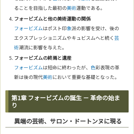
ることを目指した最初の
美術
運動である。
フォービズム
と他の
美術
運動の関係
フォービズム
はポスト印
象
派の影響を受け、後の
エクスプレッショニズムやキュビスムへと続く
芸
術
潮流に影響を与えた。
フォービズム
の終焉と遺産
フォービズム
は短命に終わったが、
色
彩表現の革
新は後の現代
美術
において重要な基礎となった。
第1章 フォービズムの誕生 － 革命の始ま
り
異端の芸術、サロン・ドートンヌに現る