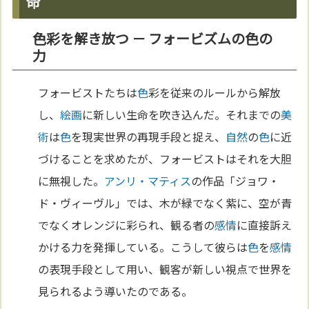
命
色彩を解き放つ － フォービズムの色の
力
フォービストたちは
色
彩を従来のルールから解放
し、
絵画
に新しい生命を吹き込んだ。それまでの
美
術
は
色
を現実世界の再現手段と捉え、
自然
の
色
に近
づけることを求めたが、フォービストはそれを大胆
に無視した。
アンリ・マティス
の作品「ジョワ・
ド・ヴィーヴル」では、木が緑でなく紫に、空が青
でなくオレンジに彩られ、観る者の
感情
に直接訴え
かける力を発揮している。こうして彼らは
色
を
感情
の表現手段として用い、観客が新しい視点で世界を
見られるよう導いたのである。