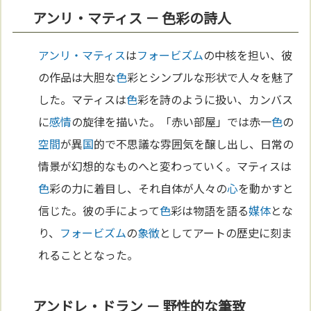
アンリ・マティス － 色彩の詩人
アンリ・マティス
は
フォービズム
の中核を担い、彼
の作品は大胆な
色
彩とシンプルな形状で人々を魅了
した。マティスは
色
彩を詩のように扱い、カンバス
に
感情
の旋律を描いた。「赤い部屋」では赤一
色
の
空間
が異
国
的で不思議な雰囲気を醸し出し、日常の
情景が幻想的なものへと変わっていく。マティスは
色
彩の力に着目し、それ自体が人々の
心
を動かすと
信じた。彼の手によって
色
彩は物語を語る
媒体
とな
り、
フォービズム
の
象徴
としてアートの歴史に刻ま
れることとなった。
アンドレ・ドラン － 野性的な筆致