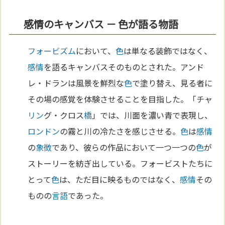
感情のキャンバス － 色が語る物語
フォービズム
において、
色
は単なる装飾ではなく、
感情
を語るキャンバスそのものとされた。アンド
レ・ドランは風景を鮮烈な
色
で塗り替え、見る者に
その場の感覚を体験させることを目指した。「チャ
リン
グ・クロス
橋
」では、川面を濃い青で表現し、
ロンドン
の霧と川の冷たさを感じさせる。
色
は
感情
の
象徴
であり、彼らの作品において一つ一つの
色
が
ストーリーを紡ぎ出している。フォービストたちに
とって
色
は、ただ目に映るものではなく、
感情
その
ものの
言語
であった。