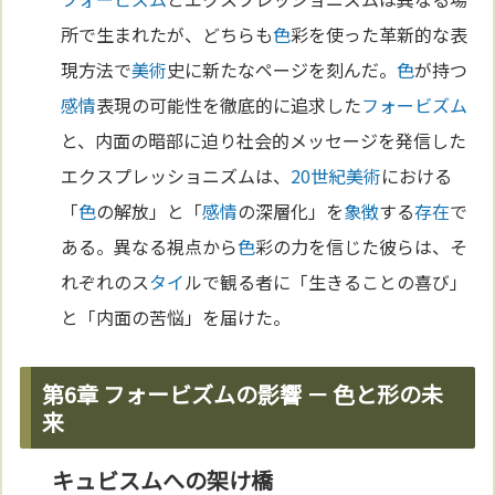
所で生まれたが、どちらも
色
彩を使った革新的な表
現方法で
美術
史に新たなページを刻んだ。
色
が持つ
感情
表現の可能性を徹底的に追求した
フォービズム
と、内面の暗部に迫り社会的メッセージを発信した
エクスプレッショニズムは、
20世紀
美術
における
「
色
の解放」と「
感情
の深層化」を
象徴
する
存在
で
ある。異なる視点から
色
彩の力を信じた彼らは、そ
れぞれのス
タイ
ルで観る者に「生きることの喜び」
と「内面の苦悩」を届けた。
第6章 フォービズムの影響 － 色と形の未
来
キュビスムへの架け橋