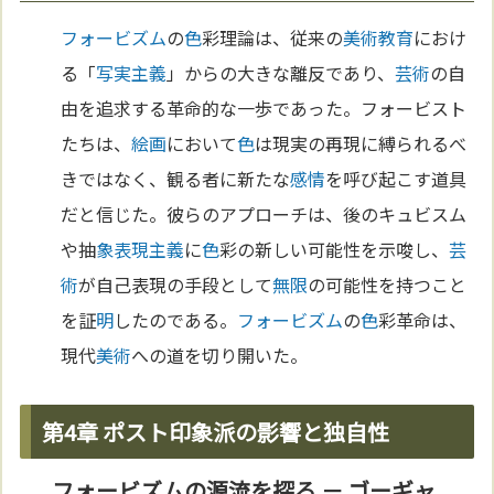
フォービズム
の
色
彩理論は、従来の
美術
教育
におけ
る「
写実主義
」からの大きな離反であり、
芸術
の自
由を追求する革命的な一歩であった。フォービスト
たちは、
絵画
において
色
は現実の再現に縛られるべ
きではなく、観る者に新たな
感情
を呼び起こす道具
だと信じた。彼らのアプローチは、後のキュビスム
や抽
象
表現主義
に
色
彩の新しい可能性を示唆し、
芸
術
が自己表現の手段として
無限
の可能性を持つこと
を証
明
したのである。
フォービズム
の
色
彩革命は、
現代
美術
への道を切り開いた。
第4章 ポスト印象派の影響と独自性
フォービズムの源流を探る － ゴーギャ