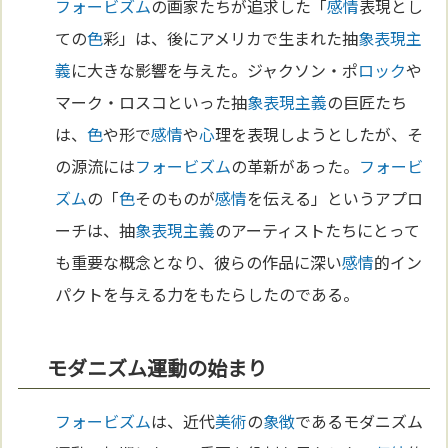
フォービズム
の画家たちが追求した「
感情
表現とし
ての
色
彩」は、後にアメリカで生まれた抽
象
表現主
義
に大きな影響を与えた。ジャクソン・ポ
ロック
や
マーク・ロスコといった抽
象
表現主義
の巨匠たち
は、
色
や形で
感情
や
心
理を表現しようとしたが、そ
の源流には
フォービズム
の革新があった。
フォービ
ズム
の「
色
そのものが
感情
を伝える」というアプロ
ーチは、抽
象
表現主義
のアーティストたちにとって
も重要な概念となり、彼らの作品に深い
感情
的イン
パクトを与える力をもたらしたのである。
モダニズム運動の始まり
フォービズム
は、近代
美術
の
象徴
であるモダニズム