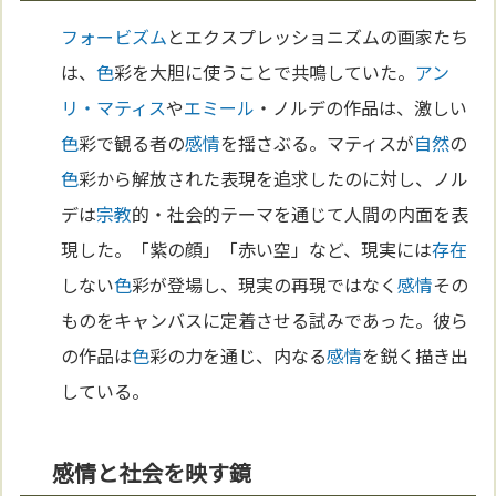
フォービズム
とエクスプレッショニズムの画家たち
は、
色
彩を大胆に使うことで共鳴していた。
アン
リ・マティス
や
エミール
・ノルデの作品は、激しい
色
彩で観る者の
感情
を揺さぶる。マティスが
自然
の
色
彩から解放された表現を追求したのに対し、ノル
デは
宗教
的・社会的テーマを通じて人間の内面を表
現した。「紫の顔」「赤い空」など、現実には
存在
しない
色
彩が登場し、現実の再現ではなく
感情
その
ものをキャンバスに定着させる試みであった。彼ら
の作品は
色
彩の力を通じ、内なる
感情
を鋭く描き出
している。
感情と社会を映す鏡