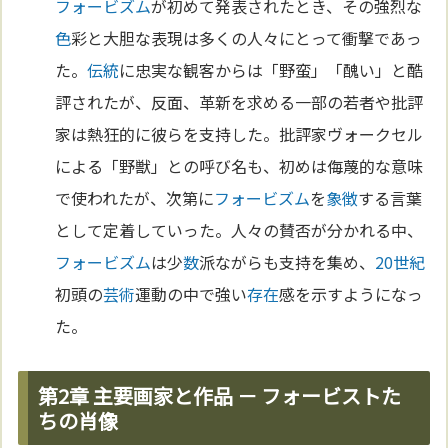
フォービズム
が初めて発表されたとき、その強烈な
色
彩と大胆な表現は多くの人々にとって衝撃であっ
た。
伝統
に忠実な観客からは「野蛮」「醜い」と酷
評されたが、反面、革新を求める一部の若者や批評
家は熱狂的に彼らを支持した。批評家ヴォークセル
による「野獣」との呼び名も、初めは侮蔑的な意味
で使われたが、次第に
フォービズム
を
象徴
する言葉
として定着していった。人々の賛否が分かれる中、
フォービズム
は少
数
派ながらも支持を集め、
20世紀
初頭の
芸術
運動の中で強い
存在
感を示すようになっ
た。
第2章 主要画家と作品 － フォービストた
ちの肖像