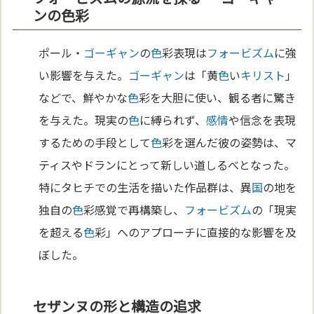
ンの色彩
ポール・
ゴーギャン
の
色
彩表現は
フォービズム
に強
い影響を与えた。
ゴーギャン
は「黄
色
い
キリスト
」
などで、鮮やかな
色
彩を大胆に使い、観る者に驚き
を与えた。現実の
色
に縛られず、
感情
や信念を表現
するための手段として
色
彩を選んだ彼の姿勢は、マ
ティスやドランにとって新しい道しるべとなった。
特にタヒチでの生活を描いた作品群は、異
国
の地を
独自の
色
彩感覚で再構築し、
フォービズム
の「現実
を超える
色
彩」へのアプローチに直接的な影響を及
ぼした。
セザンヌの形と構造の追求