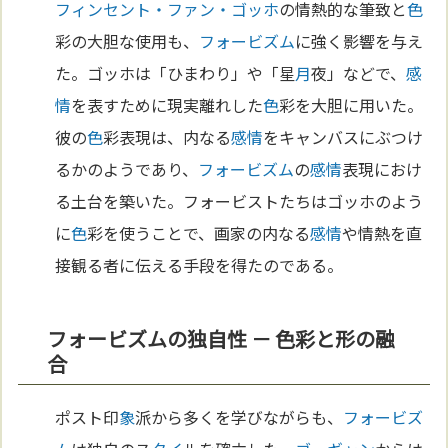
フィンセント・ファン・ゴッホ
の情熱的な筆致と
色
彩の大胆な使用も、
フォービズム
に強く影響を与え
た。ゴッホは「ひまわり」や「星
月
夜」などで、
感
情
を表すために現実離れした
色
彩を大胆に用いた。
彼の
色
彩表現は、内なる
感情
をキャンバスにぶつけ
るかのようであり、
フォービズム
の
感情
表現におけ
る土台を築いた。フォービストたちはゴッホのよう
に
色
彩を使うことで、画家の内なる
感情
や情熱を直
接観る者に伝える手段を得たのである。
フォービズムの独自性 － 色彩と形の融
合
ポスト印
象
派から多くを学びながらも、
フォービズ