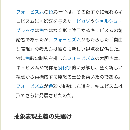
フォービズム
の
色
彩革命は、その後すぐに現れるキ
ュビスムにも影響を与えた。
ピカソ
や
ジョルジュ・
ブラック
は
色
ではなく形に注目するキュビスムの創
始者であったが、
フォービズム
がもたらした「自由
な表現」の考え方は彼らに新しい視点を提供した。
特に
色
彩の制約を排した
フォービズム
の大胆さは、
キュビスムが物体を
幾何学
的に分解し、全く新しい
視点から再構成する発想の土台を築いたのである。
フォービズム
が
色
彩で挑戦した道を、キュビスムは
形でさらに発展させたのだ。
抽象表現主義の先駆け