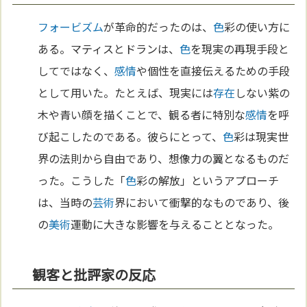
フォービズム
が革命的だったのは、
色
彩の使い方に
ある。マティスとドランは、
色
を現実の再現手段と
してではなく、
感情
や個性を直接伝えるための手段
として用いた。たとえば、現実には
存在
しない紫の
木や青い顔を描くことで、観る者に特別な
感情
を呼
び起こしたのである。彼らにとって、
色
彩は現実世
界の法則から自由であり、想像力の翼となるものだ
った。こうした「
色
彩の解放」というアプローチ
は、当時の
芸術
界において衝撃的なものであり、後
の
美術
運動に大きな影響を与えることとなった。
観客と批評家の反応