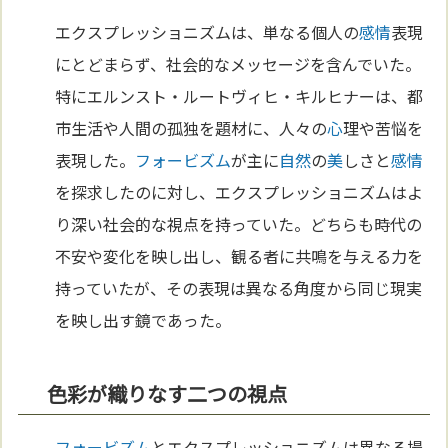
エクスプレッショニズムは、単なる個人の
感情
表現
にとどまらず、社会的なメッセージを含んでいた。
特にエルンスト・ルートヴィヒ・キルヒナーは、都
市生活や人間の孤独を題材に、人々の
心
理や苦悩を
表現した。
フォービズム
が主に
自然
の
美
しさと
感情
を探求したのに対し、エクスプレッショニズムはよ
り深い社会的な視点を持っていた。どちらも時代の
不安や変化を映し出し、観る者に共鳴を与える力を
持っていたが、その表現は異なる角度から同じ現実
を映し出す鏡であった。
色彩が織りなす二つの視点
フォービズム
とエクスプレッショニズムは異なる場