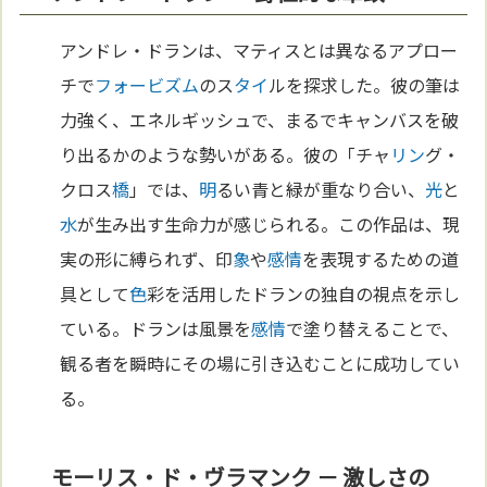
アンドレ・ドランは、マティスとは異なるアプロー
チで
フォービズム
のス
タイ
ルを探求した。彼の筆は
力強く、エネルギッシュで、まるでキャンバスを破
り出るかのような勢いがある。彼の「チャ
リン
グ・
クロス
橋
」では、
明
るい青と緑が重なり合い、
光
と
水
が生み出す生命力が感じられる。この作品は、現
実の形に縛られず、印
象
や
感情
を表現するための道
具として
色
彩を活用したドランの独自の視点を示し
ている。ドランは風景を
感情
で塗り替えることで、
観る者を瞬時にその場に引き込むことに成功してい
る。
モーリス・ド・ヴラマンク － 激しさの