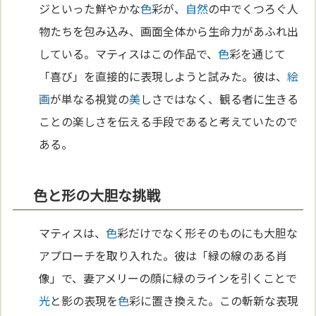
ジといった鮮やかな
色
彩が、
自然
の中でくつろぐ人
物たちを包み込み、画面全体から生命力があふれ出
している。マティスはこの作品で、
色
彩を通じて
「喜び」を直接的に表現しようと試みた。彼は、
絵
画
が単なる視覚の
美
しさではなく、観る者に生きる
ことの楽しさを伝える手段であると考えていたので
ある。
色と形の大胆な挑戦
マティスは、
色
彩だけでなく形そのものにも大胆な
アプローチを取り入れた。彼は「緑の線のある肖
像」で、妻アメリーの顔に緑のラインを引くことで
光
と影の表現を
色
彩に置き換えた。この斬新な表現