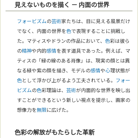
見えないものを描く － 内面の世界
フォービズム
の
芸術
家たちは、目に見える風景だけ
でなく、内面の世界を
色
で表現することに挑戦し
た。マティスやドランの作品において、
色
彩は彼ら
の
精神
や内的
感情
を表す道具であった。例えば、マ
ティスの「緑の線のある肖像」は、現実の顔とは異
なる緑や紫の顔を描き、モデルの
感情
や
心
理状態が
色
として浮かび上がるよう工夫されている。
フォー
ビズム
の
色
彩理論は、
芸術
が内面的な世界を映し出
すことができるという新しい視点を提示し、画家の
想像力を
無限
に広げた。
色彩の解放がもたらした革新