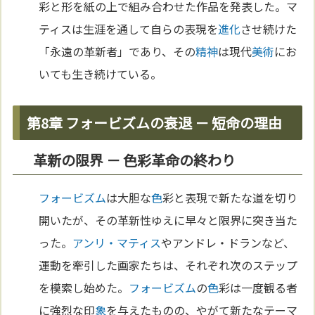
彩と形を紙の上で組み合わせた作品を発表した。マ
ティスは生涯を通して自らの表現を
進化
させ続けた
「永遠の革新者」であり、その
精神
は現代
美術
にお
いても生き続けている。
第8章 フォービズムの衰退 － 短命の理由
革新の限界 － 色彩革命の終わり
フォービズム
は大胆な
色
彩と表現で新たな道を切り
開いたが、その革新性ゆえに早々と限界に突き当た
った。
アンリ・マティス
やアンドレ・ドランなど、
運動を牽引した画家たちは、それぞれ次のステップ
を模索し始めた。
フォービズム
の
色
彩は一度観る者
に強烈な印
象
を与えたものの、やがて新たなテーマ