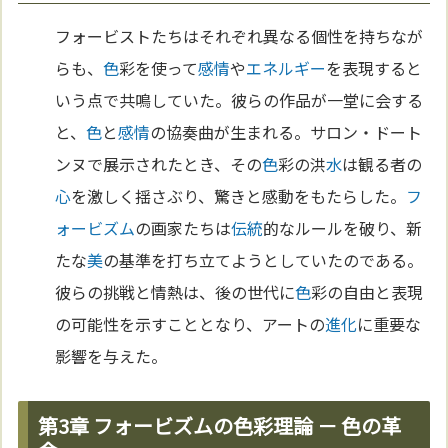
フォービストたちはそれぞれ異なる個性を持ちなが
らも、
色
彩を使って
感情
や
エネルギー
を表現すると
いう点で共鳴していた。彼らの作品が一堂に会する
と、
色
と
感情
の協奏曲が生まれる。サロン・ドート
ンヌで展示されたとき、その
色
彩の洪
水
は観る者の
心
を激しく揺さぶり、驚きと感動をもたらした。
フ
ォービズム
の画家たちは
伝統
的なルールを破り、新
たな
美
の基準を打ち立てようとしていたのである。
彼らの挑戦と情熱は、後の世代に
色
彩の自由と表現
の可能性を示すこととなり、アートの
進化
に重要な
影響を与えた。
第3章 フォービズムの色彩理論 － 色の革