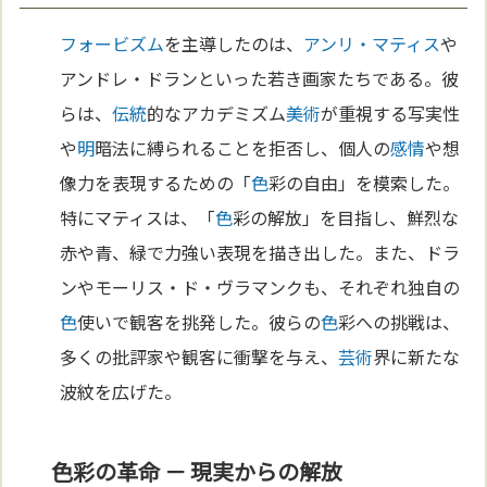
フォービズム
を主導したのは、
アンリ・マティス
や
アンドレ・ドランといった若き画家たちである。彼
らは、
伝統
的なアカデミズム
美術
が重視する写実性
や
明
暗法に縛られることを拒否し、個人の
感情
や想
像力を表現するための「
色
彩の自由」を模索した。
特にマティスは、「
色
彩の解放」を目指し、鮮烈な
赤や青、緑で力強い表現を描き出した。また、ドラ
ンやモーリス・ド・ヴラマンクも、それぞれ独自の
色
使いで観客を挑発した。彼らの
色
彩への挑戦は、
多くの批評家や観客に衝撃を与え、
芸術
界に新たな
波紋を広げた。
色彩の革命 － 現実からの解放