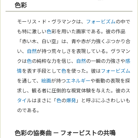
色彩
モーリス・ド・ヴラマンクは、
フォービズム
の中で
も特に激しい
色
彩を用いた画家である。彼の作品
「赤い木、白い空」は、青や赤が力強くぶつかり合
い、
自然
が持つ荒々しさを表現している。ヴラマン
クは
色
の純粋な力を信じ、
自然
の一瞬の力強さや
感
情
を表す手段として
色
を使った。彼は
フォービズム
を通して、
絵画
が持つ
エネルギー
や衝動の表現を探
求し、観る者に圧倒的な視覚体験を与えた。彼のス
タイ
ルはまさに「
色
の
爆発
」と呼ぶにふさわしいも
のである。
色彩の協奏曲 － フォービストの共鳴