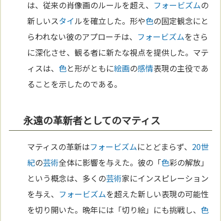
は、従来の肖像画のルールを超え、
フォービズム
の
新しいス
タイ
ルを確立した。形や
色
の固定観念にと
らわれない彼のアプローチは、
フォービズム
をさら
に深化させ、観る者に新たな視点を提供した。マテ
ィスは、
色
と形がともに
絵画
の
感情
表現の主役であ
ることを示したのである。
永遠の革新者としてのマティス
マティスの革新は
フォービズム
にとどまらず、
20世
紀
の
芸術
全体に影響を与えた。彼の「
色
彩の解放」
という概念は、多くの
芸術
家にインスピレーション
を与え、
フォービズム
を超えた新しい表現の可能性
を切り開いた。晩年には「切り絵」にも挑戦し、
色