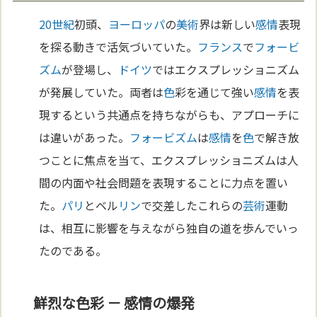
20世紀
初頭、
ヨーロッパ
の
美術
界は新しい
感情
表現
を探る動きで活気づいていた。
フランス
で
フォービ
ズム
が登場し、
ドイツ
ではエクスプレッショニズム
が発展していた。両者は
色
彩を通じて強い
感情
を表
現するという共通点を持ちながらも、アプローチに
は違いがあった。
フォービズム
は
感情
を
色
で解き放
つことに焦点を当て、エクスプレッショニズムは人
間の内面や社会問題を表現することに力点を置い
た。
パリ
とベル
リン
で交差したこれらの
芸術
運動
は、相互に影響を与えながら独自の道を歩んでいっ
たのである。
鮮烈な色彩 － 感情の爆発