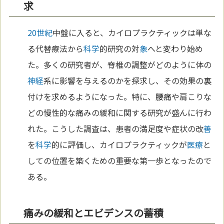
求
20世紀
中盤に入ると、カイロプラクティックは単な
る代替療法から
科学
的研究の対
象
へと変わり始め
た。多くの研究者が、脊椎の調整がどのように体の
神経
系に影響を与えるのかを探求し、その効果の裏
付けを求めるようになった。特に、腰痛や肩こりな
どの慢性的な痛みの緩和に関する研究が盛んに行わ
れた。こうした調査は、患者の満足度や症状の改
善
を
科学
的に評価し、カイロプラクティックが
医療
と
しての位置を築くための重要な第一歩となったので
ある。
痛みの緩和とエビデンスの蓄積