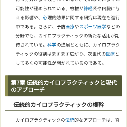
可能性が秘められている。脊椎が
神経
系や内臓に与
える影響や、
心
理的効果に関する研究は現在も進行
中である。さらに、予防
医療
や
スポーツ
医学
などの
分野でも、カイロプラクティックの新たな活用が期
待されている。
科学
の進展とともに、カイロプラク
ティックの役割はますます広がり、次世代の
医療
と
して多くの可能性が開かれているのである。
第7章 伝統的カイロプラクティックと現代
のアプローチ
伝統的カイロプラクティックの根幹
カイロプラクティックの
伝統
的なアプローチは、脊