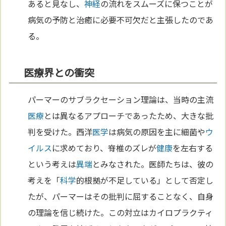
あると見なし、
神経
の流れをスムーズに保つことが
病気の予防と治癒に必要不可欠だと主張したのであ
る。
医療界との衝突
パーマーのサブラクセーション理論は、当時の主流
医療
とは異なるアプローチであったため、大きな批
判を受けた。西洋
医学
は病気の原因を主に細菌や
ウ
イルス
に求めており、脊椎のズレが
健康
を左右する
という考えは
異端
とみなされた。医師たちは、彼の
考えを「
科学
的根拠が不足している」として否定し
たが、パーマーはその批判に屈することなく、自身
の理論を信じ続けた。この対立はカイロプラクティ