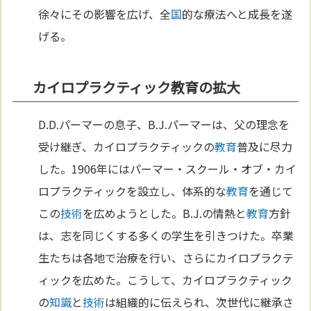
徐々にその影響を広げ、全
国
的な療法へと成長を遂
げる。
カイロプラクティック教育の拡大
D.D.パーマーの息子、B.J.パーマーは、父の理念を
受け継ぎ、カイロプラクティックの
教育
普及に尽力
した。1906年にはパーマー・スクール・オブ・カイ
ロプラクティックを設立し、体系的な
教育
を通じて
この
技術
を広めようとした。B.J.の情熱と
教育
方針
は、志を同じくする多くの学生を引きつけた。卒業
生たちは各地で治療を行い、さらにカイロプラクテ
ィックを広めた。こうして、カイロプラクティック
の
知識
と
技術
は組織的に伝えられ、次世代に継承さ