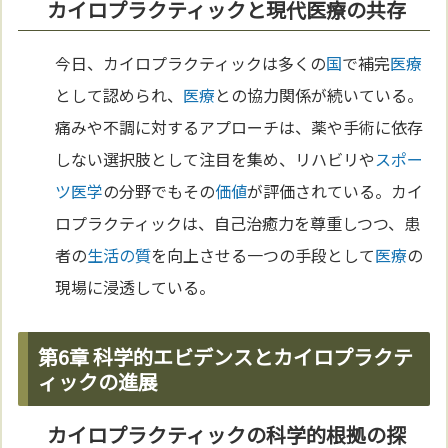
カイロプラクティックと現代医療の共存
今日、カイロプラクティックは多くの
国
で補完
医療
として認められ、
医療
との協力関係が続いている。
痛みや不調に対するアプローチは、薬や手術に依存
しない選択肢として注目を集め、リハビリや
スポー
ツ
医学
の分野でもその
価値
が評価されている。カイ
ロプラクティックは、自己治癒力を尊重しつつ、患
者の
生活の質
を向上させる一つの手段として
医療
の
現場に浸透している。
第6章 科学的エビデンスとカイロプラクテ
ィックの進展
カイロプラクティックの科学的根拠の探