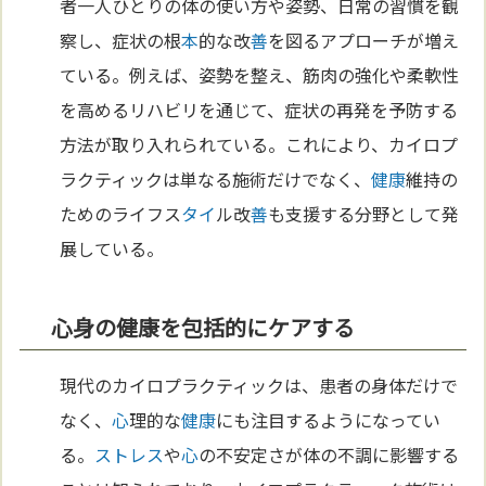
者一人ひとりの体の使い方や姿勢、日常の習慣を観
察し、症状の根
本
的な改
善
を図るアプローチが増え
ている。例えば、姿勢を整え、筋肉の強化や柔軟性
を高めるリハビリを通じて、症状の再発を予防する
方法が取り入れられている。これにより、カイロプ
ラクティックは単なる施術だけでなく、
健康
維持の
ためのライフス
タイ
ル改
善
も支援する分野として発
展している。
心身の健康を包括的にケアする
現代のカイロプラクティックは、患者の身体だけで
なく、
心
理的な
健康
にも注目するようになってい
る。
ストレス
や
心
の不安定さが体の不調に影響する