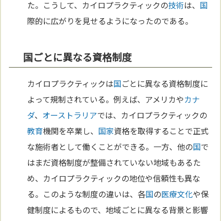
た。こうして、カイロプラクティックの
技術
は、
国
際的に広がりを見せるようになったのである。
国ごとに異なる資格制度
カイロプラクティックは
国
ごとに異なる資格制度に
よって規制されている。例えば、アメリカや
カナ
ダ
、
オーストラリア
では、カイロプラクティックの
教育
機関を卒業し、
国家
資格を取得することで正式
な施術者として働くことができる。一方、他の
国
で
はまだ資格制度が整備されていない地域もあるた
め、カイロプラクティックの地位や信頼性も異な
る。このような制度の違いは、各
国
の
医療
文化
や保
健制度によるもので、地域ごとに異なる背景と影響