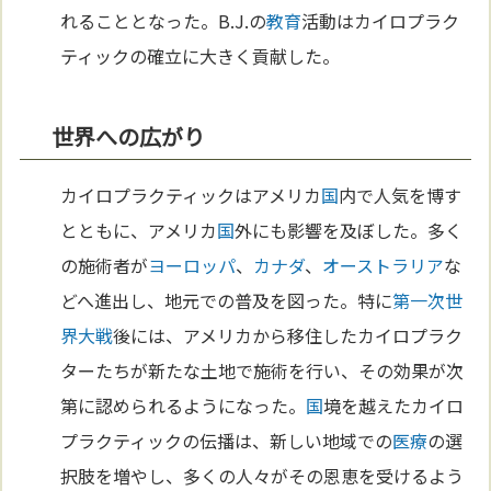
れることとなった。B.J.の
教育
活動はカイロプラク
ティックの確立に大きく貢献した。
世界への広がり
カイロプラクティックはアメリカ
国
内で人気を博す
とともに、アメリカ
国
外にも影響を及ぼした。多く
の施術者が
ヨーロッパ
、
カナダ
、
オーストラリア
な
どへ進出し、地元での普及を図った。特に
第一次世
界大戦
後には、アメリカから移住したカイロプラク
ターたちが新たな土地で施術を行い、その効果が次
第に認められるようになった。
国
境を越えたカイロ
プラクティックの伝播は、新しい地域での
医療
の選
択肢を増やし、多くの人々がその恩恵を受けるよう