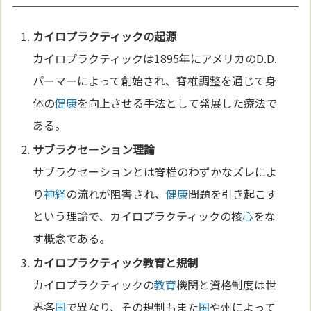
カイロプラクティックの起源
カイロプラクティックは1895年にアメリカのD.D.
パーマーによって創始され、脊椎調整を通じて身
体の
健康
を向上させる手法として発展した療法で
ある。
サブラクセーション理論
サブラクセーションとは脊椎のわずかなズレによ
り
神経
の流れが阻害され、
健康
問題を引き起こす
という理論で、カイロプラクティックの核
心
をな
す概念である。
カイロプラクティック
教育
と規制
カイロプラクティックの
教育
機関と資格制度は世
界各
国
で異なり、その規制もまた
国
や州によって