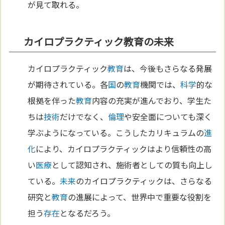
が見て取れる。
カイロプラクティック教育の未来
カイロプラクティック
教育
は、今後もさらなる発展
が期待されている。各
国
の
教育
機関では、
科学
的な
根拠を伴った
教育
内容の充実が進んでおり、学生た
ちは
技術
だけでなく、
倫理
や安全面についても深く
学ぶようになっている。こうしたカリキュラムの
進
化
により、カイロプラクティックはより信頼性の高
い
医療
として認知され、施術者としての質も向上し
ている。
未来
のカイロプラクティックは、さらなる
研究と
教育
の進展によって、世界中で重要な役割を
担う
存在
となるだろう。