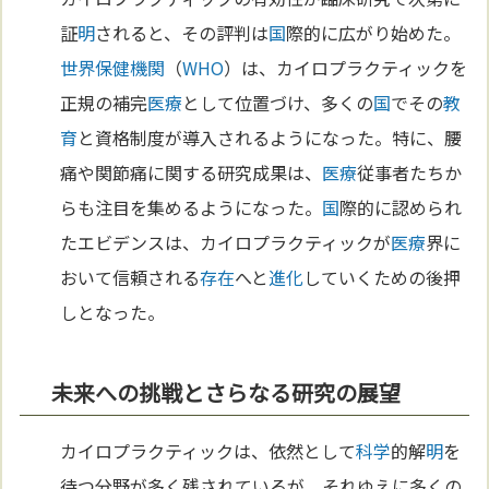
証
明
されると、その評判は
国
際的に広がり始めた。
世界保健機関
（
WHO
）は、カイロプラクティックを
正規の補完
医療
として位置づけ、多くの
国
でその
教
育
と資格制度が導入されるようになった。特に、腰
痛や関節痛に関する研究成果は、
医療
従事者たちか
らも注目を集めるようになった。
国
際的に認められ
たエビデンスは、カイロプラクティックが
医療
界に
おいて信頼される
存在
へと
進化
していくための後押
しとなった。
未来への挑戦とさらなる研究の展望
カイロプラクティックは、依然として
科学
的解
明
を
待つ分野が多く残されているが、それゆえに多くの