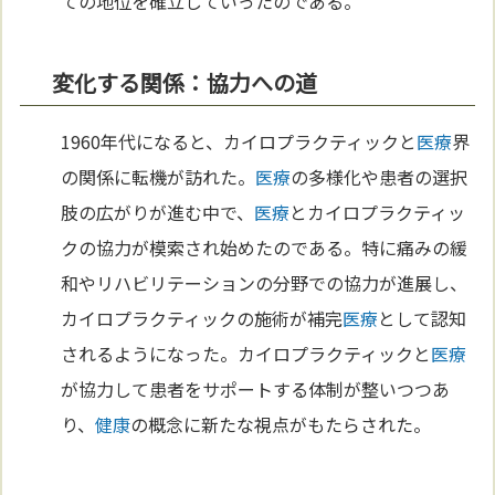
ての地位を確立していったのである。
変化する関係：協力への道
1960年代になると、カイロプラクティックと
医療
界
の関係に転機が訪れた。
医療
の多様化や患者の選択
肢の広がりが進む中で、
医療
とカイロプラクティッ
クの協力が模索され始めたのである。特に痛みの緩
和やリハビリテーションの分野での協力が進展し、
カイロプラクティックの施術が補完
医療
として認知
されるようになった。カイロプラクティックと
医療
が協力して患者をサポートする体制が整いつつあ
り、
健康
の概念に新たな視点がもたらされた。