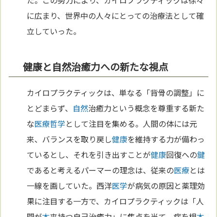
た。この努力により、カイロプラクティックは徐々
に広まり、世界中の人々にとっての治療法として確
立していった。
健康と自然治癒力への新たな視点
カイロプラクティックは、単なる「背骨の調整」に
とどまらず、
自然
治癒力という概念を尊重する新た
な
医療
哲学
として注目を集める。人間の体には元
来、バランスを取り戻し
健康
を維持する力が備わっ
ているとし、それを引き出すことが
健康
回復への
鍵
であると考えるパーマーの理念は、従来の
医療
とは
一線を画していた。西洋
医学
が病気の原因と薬理効
果に注目する一方で、カイロプラクティックは「人
間が
本
来持つ自己治癒力」に焦点を当て、病を根
本