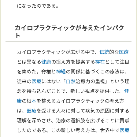
になったのである。
カイロプラクティックが与えたインパク
ト
カイロプラクティックが広がる中で、
伝統
的な
医療
とは異なる
健康
の捉え方を提案する
存在
として注目
を集めた。脊椎と
神経
の関係に基づくこの療法は、
従来の
医療
にはない「
自然
治癒力の重視」という理
念を持ち込んだことで、新しい視点を提供した。
健
康
の根
本
を整えるカイロプラクティックの考え方
は、
医療
を受ける人々に対して病気の原因に対する
理解を深めさせ、治療の選択肢を広げることに貢献
したのである。この新しい考え方は、世界中で
医療