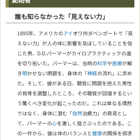
誰も知らなかった「見えない力」
1895年、アメリカの
アイ
オワ州ダベンポートで「見
えない力」が人の体に影響を及ぼしていることを信
じた男、D.D.パーマーがカイロプラクティックの道
を切り拓いた。パーマーは、当時の
科学
や
医療
が解
き
明
かせない問題を、身体の「
神経
の流れ」に求め
た。そして、彼がある日、聴覚に問題を抱えた男性
の背骨を調整したところ、その聴覚が回復するとい
う驚くべき変化が起こったのだ。これは単なる偶然
ではなく、身体に潜む「
自然
治癒力」の発見とし
て、パーマーの
心
を激しく揺さぶったのである。こ
の一件から、彼は体のバランスと
健康
の関係を探求