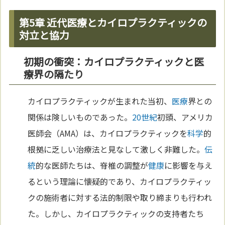
第5章 近代医療とカイロプラクティックの
対立と協力
初期の衝突：カイロプラクティックと医
療界の隔たり
カイロプラクティックが生まれた当初、
医療
界との
関係は険しいものであった。
20世紀
初頭、アメリカ
医師会（AMA）は、カイロプラクティックを
科学
的
根拠に乏しい治療法と見なして激しく非難した。
伝
統
的な医師たちは、脊椎の調整が
健康
に影響を与え
るという理論に懐疑的であり、カイロプラクティッ
クの施術者に対する法的制限や取り締まりも行われ
た。しかし、カイロプラクティックの支持者たち