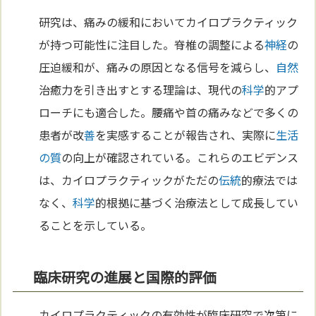
研究は、痛みの緩和においてカイロプラクティック
が持つ可能性に注目した。脊椎の調整による
神経
の
圧迫緩和が、痛みの原因となる信号を減らし、
自然
治癒力を引き出すとする理論は、現代の
科学
的アプ
ローチにも適合した。腰痛や首の痛みなどで多くの
患者が改
善
を実感することが報告され、実際に
生活
の質
の向上が確認されている。これらのエビデンス
は、カイロプラクティックがただの
伝統
的療法では
なく、
科学
的根拠に基づく治療法として成長してい
ることを示している。
臨床研究の進展と国際的評価
カイロプラクティックの有効性が臨床研究で次第に