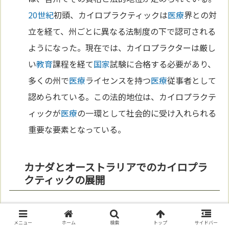
20世紀
初頭、カイロプラクティックは
医療
界との対
立を経て、州ごとに異なる法制度の下で認可される
ようになった。現在では、カイロプラクターは厳し
い
教育
課程を経て
国家
試験に合格する必要があり、
多くの州で
医療
ライセンスを持つ
医療
従事者として
認められている。この法的地位は、カイロプラクテ
ィックが
医療
の一環として社会的に受け入れられる
重要な要素となっている。
カナダとオーストラリアでのカイロプラ
クティックの展開
カナダ
と
オーストラリア
でも、カイロプラクティッ
クは法的に認められているが、各
国
で異なる特徴を
メニュー
ホーム
検索
トップ
サイドバー