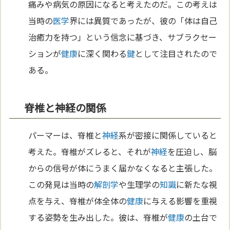
痛みや病気の原因になると考えたのだ。この考えは
当時の
医学
界には異質であったが、彼の「体は自己
治癒力を持つ」という信念に基づき、サブラクセー
ションが
健康
に深く関わる
鍵
として注目されたので
ある。
脊椎と神経の関係
パーマーは、脊椎と
神経
系が密接に関係していると
考えた。脊椎がズレると、それが
神経
を圧迫し、脳
からの信号が体にうまく届かなくなると主張した。
この発見は当時の
解剖学
や生理学の
知識
に新たな視
点を与え、脊椎が体全体の
健康
に与える影響を重視
する姿勢を生み出した。彼は、脊椎が
健康
の土台で