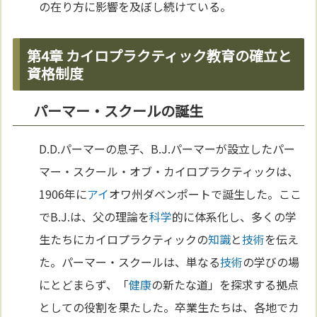
の在り方に影響を及ぼし続けている。
第4章 カイロプラクティック教育の確立と
資格制度
パーマー・スクールの誕生
D.D.パーマーの息子、B.J.パーマーが設立したパー
マー・スクール・オブ・カイロプラクティックは、
1906年に
アイ
オワ州ダベンポートで誕生した。ここ
でB.J.は、父の理論を
科学
的に体系化し、多くの学
生たちにカイロプラクティックの
知識
と
技術
を伝え
た。パーマー・スクールは、単なる
技術
の学びの場
にとどまらず、「
健康
の新たな道」を探求する拠点
としての役割を果たした。卒業生たちは、各地でカ