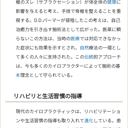
椎のズレ（サブラクセーション）が体全体の
健康
に
影響を与えると考え、手技で脊椎を整えることを重
視する。D.D.パーマーが提唱したこの考えは、自己
治癒力を引き出す施術法として広がった。医薬に頼
らないこの方法は、当時の
医療
では対応できなかっ
た症状にも効果を示すとされ、
自然
療法の一環とし
て多くの人々に支持された。この
伝統
的アプローチ
は、今も多くのカイロプラクターによって施術の基
本
理念として守られている。
リハビリと生活習慣の指導
現代のカイロプラクティックは、リハビリテーショ
ンや生活習慣の指導も取り入れて
進化
している。患