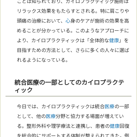
ことは知られており、カイロプラクティック施術は
リラックス効果をもたらすとされる。特に肩こりや
頭痛の治療において、
心
身のケアが施術の効果を高
めることが分かっている。このようなアプローチに
より、カイロプラクティックは「全体的な
健康
」を
目指すための方法として、さらに多くの人々に選ば
れるようになっている。
統合医療の一部としてのカイロプラクテ
ィック
今日では、カイロプラクティックは統合
医療
の一部
として、他の
医療
分野と協力する場面が増えてい
る。整形外科や理学療法と連携し、患者の
健康
回復
を総合的にサポートする体制が整えられてきた。例