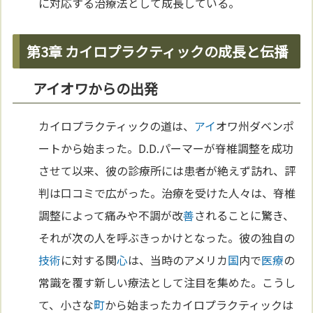
に対応する治療法として成長している。
第3章 カイロプラクティックの成長と伝播
アイオワからの出発
カイロプラクティックの道は、
アイ
オワ州ダベンポ
ートから始まった。D.D.パーマーが脊椎調整を成功
させて以来、彼の診療所には患者が絶えず訪れ、評
判は口コミで広がった。治療を受けた人々は、脊椎
調整によって痛みや不調が改
善
されることに驚き、
それが次の人を呼ぶきっかけとなった。彼の独自の
技術
に対する関
心
は、当時のアメリカ
国
内で
医療
の
常識を覆す新しい療法として注目を集めた。こうし
て、小さな
町
から始まったカイロプラクティックは