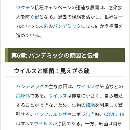
ワクチン
接種キャンペーンの迅速な展開は、感染拡
大を防ぐ
鍵
となる。過去の経験を活かし、世界は一
丸となって
未来
の
パンデミック
に立ち向かう準備を
進めている。
第6章: パンデミックの原因と伝播
ウイルスと細菌：見えざる敵
パンデミック
の主な原因は、
ウイルス
や細菌などの
病原体
である。
ウイルス
は非常に小さく、自ら増殖
することができないため、生物の
細胞
を利用して繁
殖する。
インフルエンザ
やエボラ
出血
熱、
COVID-19
はすべて
ウイルス
が原因である。一方、細菌は自ら