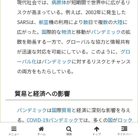
現代社会では、
病原体
が短期間で世界中に広がるリ
スクが高まっている。例えば、2002年に発生した
SARSは、
航空
機の利用により
数
日で複
数
の
大陸
に
広がった。
国
際的な
物流
と移動が
パンデミック
の拡
散を助長する一方で、グローバルな協力と情報共有
が迅速な対応を可能にしている。このように、
グロ
ーバル化
は
パンデミック
に対するリスクとチャンス
の両方をもたらしている。
貿易と経済への影響
パンデミック
は
国
際
貿易
と経済に深刻な影響を与え
る。
COVID-19
パンデミック
では、多くの
国
が
ロック
ダウンを実施し、製造業やサービス業が停止したた
メニュー
ホーム
検索
トップ
サイドバー