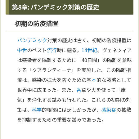
第8章: パンデミック対策の歴史
初期の防疫措置
パンデミック
対策の歴史は古く、初期の防疫措置は
中世
のペスト
流行
時に遡る。
14世紀
、ヴェネツィア
は感染者を隔離するために「40日間」の隔離を意味
する「クアランティーナ」を実施した。この隔離措
置は、感染の拡大を防ぐための基
本
的な戦略として
世界中に広まった。また、
香
草や火を使って「瘴
気」を浄化する試みも行われた。これらの初期の対
策は、
科学
的根拠には乏しかったが、
感染症
の拡散
を抑制するための重要な試みであった。