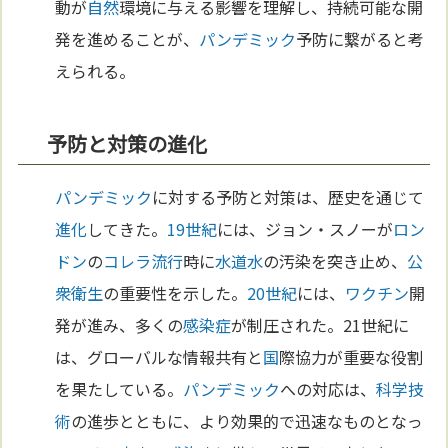
動が
自然
環境に与える影響を理解し、持続可能な開
発を進めることが、
パンデミック
予防に繋がると考
えられる。
予防と対策の進化
パンデミック
に対する予防と対策は、歴史を通じて
進化
してきた。
19世紀
には、ジョン・スノーが
ロン
ドン
の
コレラ
流行
時に
水道
水
の汚染を突き止め、
公
衆衛生
の重要性を示した。
20世紀
には、
ワクチン
開
発が進み、多くの
感染症
が制圧された。21世紀に
は、グローバルな情報共有と
国
際協力が重要な役割
を果たしている。
パンデミック
への対応は、
科学
技
術
の進歩とともに、より効果的で迅速なものとなっ