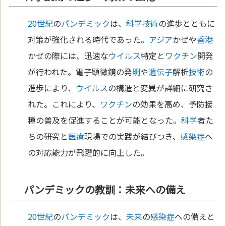
20世紀
の
パンデミック
は、
科学
技術
の進歩とともに
対策が強化される時代であった。
アジア
かぜや
香港
かぜの際には、迅速な
ウイルス
特定と
ワクチン
開発
が行われた。電子顕微鏡の発
明
や
遺伝子
解析
技術
の
進歩により、
ウイルス
の構造と変異が詳細に研究さ
れた。これにより、
ワクチン
の効果を高め、予防接
種の普及を促進することが可能となった。
科学
者た
ちの研究と
医療
現場での実践が結びつき、
感染症
へ
の対応能力が飛躍的に向上した。
パンデミックの教訓：未来への備え
20世紀
の
パンデミック
は、
未来
の
感染症
への備えと