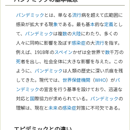
パンデミック
とは、単なる
流行
病を超えて広範囲に
感染が拡大する現
象
である。最も基
本
的な
定義
とし
て、
パンデミック
は複
数
の
大陸
にわたり、多くの
人々に同時に影響を及ぼす
感染症
の大
流行
を指す。
例えば、1918年の
スペイン
かぜは全世界で
数
千万の
死
者を出し、社会全体に大きな影響を与えた。この
ように、
パンデミック
は人類の歴史に深い爪痕を残
してきた。現代では、
世界保健機関
（
WHO
）が
パ
ンデミック
の宣言を行う基準を設けており、迅速な
対応と
国
際協力が求められている。
パンデミック
の
理解は、現在と
未来
の
感染症
対策に不可欠である。
エピデミックとの違い