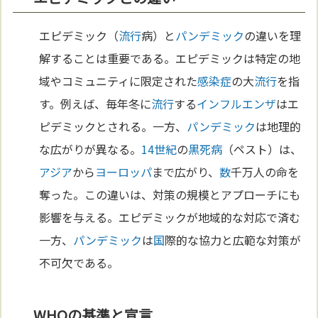
エピデミック（
流行
病）と
パンデミック
の違いを理
解することは重要である。エピデミックは特定の地
域やコミュニティに限定された
感染症
の大
流行
を指
す。例えば、毎年冬に
流行
する
インフルエンザ
はエ
ピデミックとされる。一方、
パンデミック
は地理的
な広がりが異なる。
14世紀
の
黒死病
（ペスト）は、
アジア
から
ヨーロッパ
まで広がり、
数
千万人の命を
奪った。この違いは、対策の規模とアプローチにも
影響を与える。エピデミックが地域的な対応で済む
一方、
パンデミック
は
国
際的な協力と広範な対策が
不可欠である。
WHOの基準と宣言