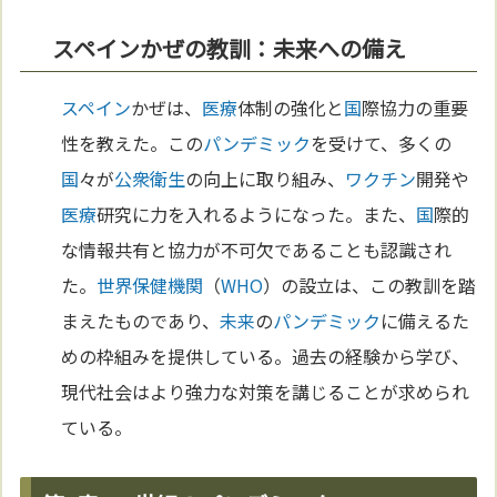
スペインかぜの教訓：未来への備え
スペイン
かぜは、
医療
体制の強化と
国
際協力の重要
性を教えた。この
パンデミック
を受けて、多くの
国
々が
公衆衛生
の向上に取り組み、
ワクチン
開発や
医療
研究に力を入れるようになった。また、
国
際的
な情報共有と協力が不可欠であることも認識され
た。
世界保健機関
（
WHO
）の設立は、この教訓を踏
まえたものであり、
未来
の
パンデミック
に備えるた
めの枠組みを提供している。過去の経験から学び、
現代社会はより強力な対策を講じることが求められ
ている。