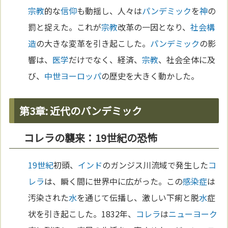
宗教
的な
信仰
も動揺し、人々は
パンデミック
を
神
の
罰と捉えた。これが
宗教
改革の一因となり、
社会構
造
の大きな変革を引き起こした。
パンデミック
の影
響は、
医学
だけでなく、経済、
宗教
、社会全体に及
び、
中世
ヨーロッパ
の歴史を大きく動かした。
第3章: 近代のパンデミック
コレラの襲来：19世紀の恐怖
19世紀
初頭、
インド
のガンジス川流域で発生した
コ
レラ
は、瞬く間に世界中に広がった。この
感染症
は
汚染された
水
を通じて伝播し、激しい下痢と脱
水
症
状を引き起こした。1832年、
コレラ
は
ニューヨーク