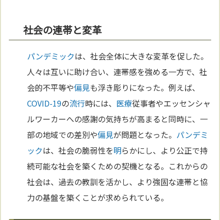
社会の連帯と変革
パンデミック
は、社会全体に大きな変革を促した。
人々は互いに助け合い、連帯感を強める一方で、社
会的不平等や
偏見
も浮き彫りになった。例えば、
COVID-19
の
流行
時には、
医療
従事者やエッセンシャ
ルワーカーへの感謝の気持ちが高まると同時に、一
部の地域での差別や
偏見
が問題となった。
パンデミ
ック
は、社会の脆弱性を
明
らかにし、より公正で持
続可能な社会を築くための契機となる。これからの
社会は、過去の教訓を活かし、より強固な連帯と協
力の基盤を築くことが求められている。