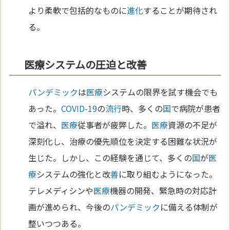
より柔軟で包括的なものに
進化
することが期待され
る。
医療システムの圧迫と改善
パンデミック
は
医療
システムの限界を試す機会でも
あった。
COVID-19
の
流行
時、多くの
国
で病院が患者
で溢れ、
医療
従事者が疲弊した。
医療
資源の不足が
深刻化し、治療の優先順位を決定する困難な状況が
生じた。しかし、この経験を通じて、多くの
国
が
医
療
システムの強化と改
善
に取り組むようになった。
テレメディシンや
医療
機器の開発、緊急時の対応計
画が進められ、今後の
パンデミック
に備える体制が
整いつつある。