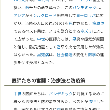
襲い、
数
千万の命を奪った。この
パンデミック
は、
アジア
から
シルクロード
を経由して
ヨーロッパ
に広
がり、当時の人口の約3分の1を
死
亡させた。
病原体
であるペスト菌は、ノミを媒介とする
ネズミ
によっ
て広がった。
中世
の医師たちは、
悪
臭や瘴気が原因
と信じ、防疫措置として
香
草や火を使用したが効果
はなかった。
黒死病
は、
社会構造
の変化と
医学
の進
歩を促す契機となった。
医師たちの奮闘：治療法と防疫策
中世
の医師たちは、
パンデミック
に対抗するために
様々な治療法と防疫策を試みた。ペストが
流行
した
際、医師たちはマスクに
香
草を詰めて瘴気を避け、