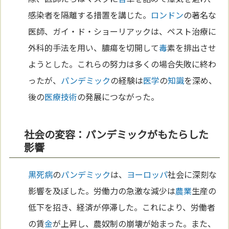
感染者を隔離する措置を講じた。
ロンドン
の著名な
医師、ガイ・ド・ショーリアックは、ペスト治療に
外科的手法を用い、膿瘍を切開して
毒
素を排出させ
ようとした。これらの努力は多くの場合失敗に終わ
ったが、
パンデミック
の経験は
医学
の
知識
を深め、
後の
医療
技術
の発展につながった。
社会の変容：パンデミックがもたらした
影響
黒死病
の
パンデミック
は、
ヨーロッパ
社会に深刻な
影響を及ぼした。労働力の急激な減少は
農業
生産の
低下を招き、経済が停滞した。これにより、労働者
の賃
金
が上昇し、農奴制の崩壊が始まった。また、