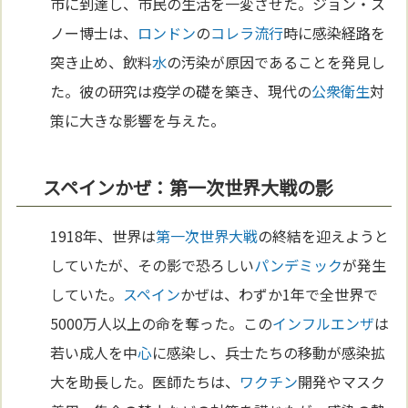
市に到達し、市民の生活を一変させた。ジョン・ス
ノー博士は、
ロンドン
の
コレラ
流行
時に感染経路を
突き止め、飲料
水
の汚染が原因であることを発見し
た。彼の研究は疫学の礎を築き、現代の
公衆衛生
対
策に大きな影響を与えた。
スペインかぜ：第一次世界大戦の影
1918年、世界は
第一次世界大戦
の終結を迎えようと
していたが、その影で恐ろしい
パンデミック
が発生
していた。
スペイン
かぜは、わずか1年で全世界で
5000万人以上の命を奪った。この
インフルエンザ
は
若い成人を中
心
に感染し、兵士たちの移動が感染拡
大を助長した。医師たちは、
ワクチン
開発やマスク