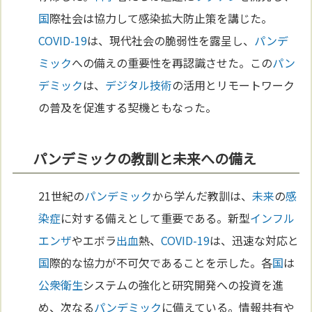
国
際社会は協力して感染拡大防止策を講じた。
COVID-19
は、現代社会の脆弱性を露呈し、
パンデ
ミック
への備えの重要性を再認識させた。この
パン
デミック
は、
デジタル
技術
の活用とリモートワーク
の普及を促進する契機ともなった。
パンデミックの教訓と未来への備え
21世紀の
パンデミック
から学んだ教訓は、
未来
の
感
染症
に対する備えとして重要である。新型
インフル
エンザ
やエボラ
出血
熱、
COVID-19
は、迅速な対応と
国
際的な協力が不可欠であることを示した。各
国
は
公衆衛生
システムの強化と研究開発への投資を進
め、次なる
パンデミック
に備えている。情報共有や