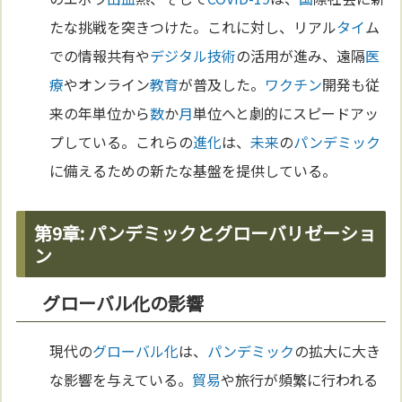
たな挑戦を突きつけた。これに対し、リアル
タイ
ム
での情報共有や
デジタル
技術
の活用が進み、遠隔
医
療
やオンライン
教育
が普及した。
ワクチン
開発も従
来の年単位から
数
か
月
単位へと劇的にスピードアッ
プしている。これらの
進化
は、
未来
の
パンデミック
に備えるための新たな基盤を提供している。
第9章: パンデミックとグローバリゼーショ
ン
グローバル化の影響
現代の
グローバル化
は、
パンデミック
の拡大に大き
な影響を与えている。
貿易
や旅行が頻繁に行われる