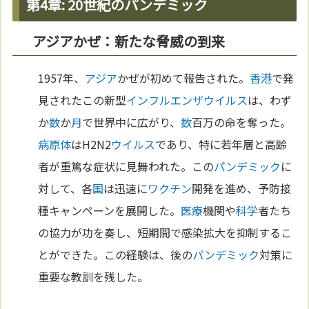
第4章: 20世紀のパンデミック
アジアかぜ：新たな脅威の到来
1957年、
アジア
かぜが初めて報告された。
香港
で発
見されたこの新型
インフルエンザ
ウイルス
は、わず
か
数
か
月
で世界中に広がり、
数
百万の命を奪った。
病原体
はH2N2
ウイルス
であり、特に若年層と高齢
者が重篤な症状に見舞われた。この
パンデミック
に
対して、各
国
は迅速に
ワクチン
開発を進め、予防接
種キャンペーンを展開した。
医療
機関や
科学
者たち
の協力が功を奏し、短期間で感染拡大を抑制するこ
とができた。この経験は、後の
パンデミック
対策に
重要な教訓を残した。