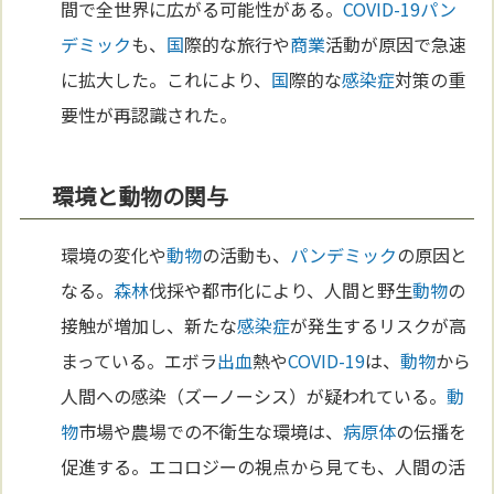
間で全世界に広がる可能性がある。
COVID-19
パン
デミック
も、
国
際的な旅行や
商業
活動が原因で急速
に拡大した。これにより、
国
際的な
感染症
対策の重
要性が再認識された。
環境と動物の関与
環境の変化や
動物
の活動も、
パンデミック
の原因と
なる。
森林
伐採や都市化により、人間と野生
動物
の
接触が増加し、新たな
感染症
が発生するリスクが高
まっている。エボラ
出血
熱や
COVID-19
は、
動物
から
人間への感染（ズーノーシス）が疑われている。
動
物
市場や農場での不衛生な環境は、
病原体
の伝播を
促進する。エコロジーの視点から見ても、人間の活