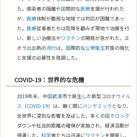
た。感染者の隔離や
国
際的な
医療
支援が行われた
が、
医療
体制が脆弱な地域では対応が困難であっ
た。
医療
従事者たちは危険を顧みず現地で治療を行
い、新しい治療法や
ワクチン
の開発が急がれた。エ
ボラ
出血
熱の
流行
は、
国
際的な
公衆衛生
対策の強化
と支援の必要性を強調した。
COVID-19：世界的な危機
2019年末、中
国
武
漢
市で発生した新型コロナ
ウイル
ス
（
COVID-19
）は、瞬く間に
パンデミック
となり、
全世界に深刻な影響を及ぼした。多くの
国
で
ロック
ダウンや社会的距離の確保が実施され、経済活動が
停滞した。
科学
者たちは迅速に
ワクチン
を開発し、