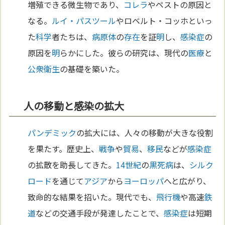
増殖できる微生物であり、
コレラ
やペストの原因と
なる。
ルイ・パスツール
やロベルト・コッホといっ
た
科学
者たちは、
病原体
の
存在
を証
明
し、
感染症
の
原因を
明
らかにした。彼らの研究は、現代の
医療
と
公衆衛生
の基礎を築いた。
人の移動と感染の拡大
パンデミック
の拡大には、人々の移動が大きな役割
を果たす。歴史上、
戦争
や
貿易
、
移民
などが
感染症
の拡散を助長してきた。
14世紀
の
黒死病
は、
シルク
ロード
を通じて
アジア
から
ヨーロッパ
へと広がり、
致命的な結果を招いた。現代でも、
飛行機
や高速
鉄
道
などの交通手段が発達したことで、
感染症
は短期