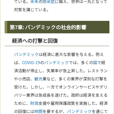
ている。
未来
の
感染症
に備え、世界は一丸となって
対策を講じている。
第7章: パンデミックの社会的影響
経済への打撃と回復
パンデミック
は経済に甚大な影響を与える。例え
ば、
COVID-19
の
パンデミック
では、多くの
国
で経
済活動が停止し、失業率が急上昇した。レストラン
や小売店、
観光
業など、多くの業界が深刻な打撃を
受けた。しかし、一方でオンラインサービスやデリ
バリー業界は急成長を遂げた。政府は経済を支える
ために、
財政
支援や雇用保護政策を実施した。経済
の回復には
時間
を要するが、
パンデミック
を通じて