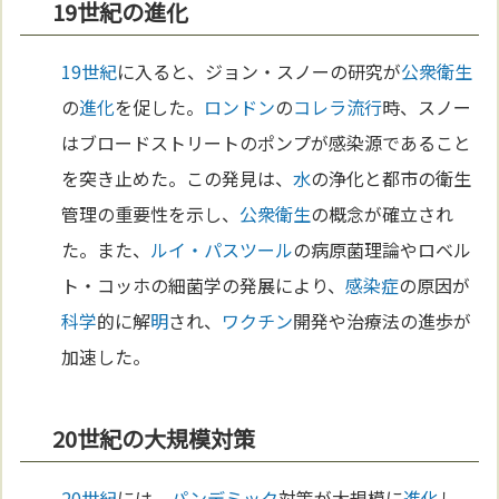
19世紀の進化
19世紀
に入ると、ジョン・スノーの研究が
公衆衛生
の
進化
を促した。
ロンドン
の
コレラ
流行
時、スノー
はブロードストリートのポンプが感染源であること
を突き止めた。この発見は、
水
の浄化と都市の衛生
管理の重要性を示し、
公衆衛生
の概念が確立され
た。また、
ルイ・パスツール
の病原菌理論やロベル
ト・コッホの細菌学の発展により、
感染症
の原因が
科学
的に解
明
され、
ワクチン
開発や治療法の進歩が
加速した。
20世紀の大規模対策
20世紀
には、
パンデミック
対策が大規模に
進化
し