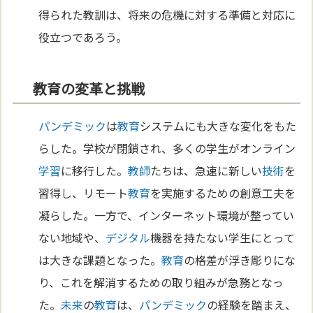
得られた教訓は、将来の危機に対する準備と対応に
役立つであろう。
教育の変革と挑戦
パンデミック
は
教育
システムにも大きな変化をもた
らした。学校が閉鎖され、多くの学生がオンライン
学習
に移行した。
教師
たちは、急速に新しい
技術
を
習得し、リモート
教育
を実施するための創意工夫を
凝らした。一方で、インターネット環境が整ってい
ない地域や、
デジタル
機器を持たない学生にとって
は大きな課題となった。
教育
の格差が浮き彫りにな
り、これを解消するための取り組みが急務となっ
た。
未来
の
教育
は、
パンデミック
の経験を踏まえ、