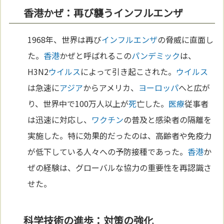
香港かぜ：再び襲うインフルエンザ
1968年、世界は再び
インフルエンザ
の脅威に直面し
た。
香港
かぜと呼ばれるこの
パンデミック
は、
H3N2
ウイルス
によって引き起こされた。
ウイルス
は急速に
アジア
からアメリカ、
ヨーロッパ
へと広が
り、世界中で100万人以上が
死
亡した。
医療
従事者
は迅速に対応し、
ワクチン
の普及と感染者の隔離を
実施した。特に効果的だったのは、高齢者や免疫力
が低下している人々への予防接種であった。
香港
か
ぜの経験は、グローバルな協力の重要性を再認識さ
せた。
科学技術の進歩：対策の強化