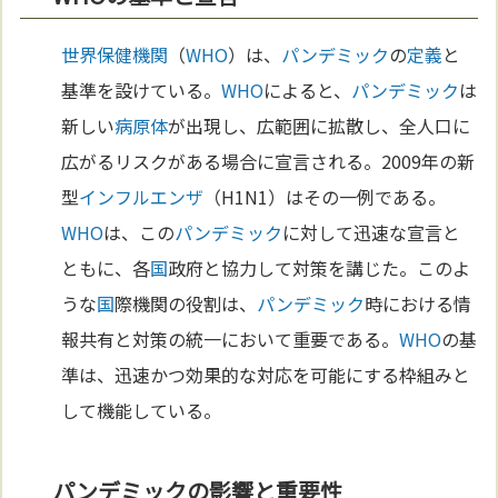
世界保健機関
（
WHO
）は、
パンデミック
の
定義
と
基準を設けている。
WHO
によると、
パンデミック
は
新しい
病原体
が出現し、広範囲に拡散し、全人口に
広がるリスクがある場合に宣言される。2009年の新
型
インフルエンザ
（H1N1）はその一例である。
WHO
は、この
パンデミック
に対して迅速な宣言と
ともに、各
国
政府と協力して対策を講じた。このよ
うな
国
際機関の役割は、
パンデミック
時における情
報共有と対策の統一において重要である。
WHO
の基
準は、迅速かつ効果的な対応を可能にする枠組みと
して機能している。
パンデミックの影響と重要性