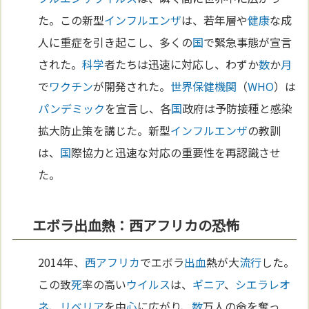
た。この新型
インフルエンザ
は、若年層や
健康
な成
人に重症を引き起こし、多くの
国
で緊急事態が宣言
された。
科学
者たちは迅速に対応し、わずか
数
か
月
で
ワクチン
が開発された。
世界保健機関
（
WHO
）は
パンデミック
を宣言し、各
国
政府は予防接種と感染
拡大防止策を講じた。新型
インフルエンザ
の教訓
は、
国
際協力と迅速な対応の重要性を再認識させ
た。
エボラ出血熱：西アフリカの恐怖
2014年、
西アフリカ
でエボラ
出血
熱が大
流行
した。
この致
死
率の高い
ウイルス
は、
ギニア
、
シエラレオ
ネ
、
リベリア
を中
心
に広がり、
数
万人の命を奪っ