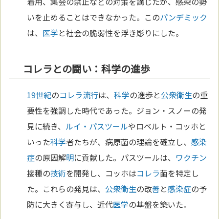
着用、集会の禁止などの対策を講じたが、感染の勢
いを止めることはできなかった。この
パンデミック
は、
医学
と社会の脆弱性を浮き彫りにした。
コレラとの闘い：科学の進歩
19世紀
の
コレラ
流行
は、
科学
の進歩と
公衆衛生
の重
要性を強調した時代であった。ジョン・スノーの発
見に続き、
ルイ・パスツール
やロベルト・コッホと
いった
科学
者たちが、病原菌の理論を確立し、
感染
症
の原因解
明
に貢献した。パスツールは、
ワクチン
接種の
技術
を開発し、コッホは
コレラ
菌を特定し
た。これらの発見は、
公衆衛生
の改
善
と
感染症
の予
防に大きく寄与し、近代
医学
の基盤を築いた。