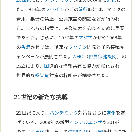
た。1918年の
スペイン
かぜの
流行
時には、マスクの
着用、集会の禁止、公共施設の閉鎖などが行われ
た。これらの措置は、感染拡大を抑えるために重要
であった。さらに、1957年の
アジア
かぜや1968年
の
香港
かぜでは、迅速な
ワクチン
開発と予防接種キ
ャンペーンが展開された。
WHO
（
世界保健機関
）の
設立により、
国
際的な情報共有と協力が強化され、
世界的な
感染症
対策の枠組みが構築された。
21世紀の新たな挑戦
21世紀に入り、
パンデミック
対策はさらに
進化
を遂
げている。2009年の新型
インフルエンザ
や2014年
のエボラ
出血
熱、そして
COVID-19
は、
国
際社会に新