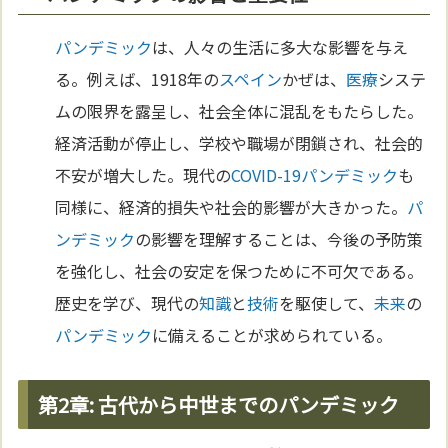
パンデミック
は、人々の生活に多大な影響を与え
る。例えば、1918年の
スペイン
かぜは、
医療
システ
ムの限界を露呈し、社会全体に混乱をもたらした。
経済活動が停止し、学校や職場が閉鎖され、社会的
不安が増大した。現代の
COVID-19
パンデミック
も
同様に、経済的損失や社会的影響が大きかった。
パ
ンデミック
の影響を理解することは、今後の予防策
を強化し、社会の安定を保つために不可欠である。
歴史を学び、現代の
知識
と
技術
を駆使して、
未来
の
パンデミック
に備えることが求められている。
第2章: 古代から中世までのパンデミック