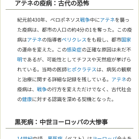
アテネの疫病：古代の恐怖
紀元前430年、ペロポネソス
戦争
中に
アテネ
を襲っ
た疫病は、都市の人口の約4分の1を奪った。この疫
病は
アテネ
の指導者
ペリクレス
をも殺し、都市
国家
の運命を変えた。この
感染症
の正確な原因は未だ不
明
であるが、可能性としてチフスや天然痘が挙げら
れている。当時の医師
ヒポクラテス
は、病気の観察
と治療に関する詳細な記録を残している。
アテネ
の
疫病は、
戦争
の行方を変えただけでなく、古代社会
の
健康
に対する認識を深める契機となった。
黒死病：中世ヨーロッパの大惨事
14世紀
中頃、
黒死病
（ペスト）は
ヨーロッパ
全土を