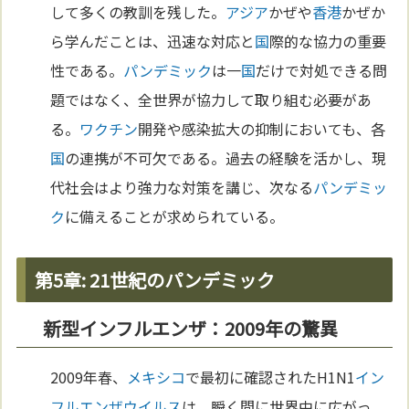
して多くの教訓を残した。
アジア
かぜや
香港
かぜか
ら学んだことは、迅速な対応と
国
際的な協力の重要
性である。
パンデミック
は一
国
だけで対処できる問
題ではなく、全世界が協力して取り組む必要があ
る。
ワクチン
開発や感染拡大の抑制においても、各
国
の連携が不可欠である。過去の経験を活かし、現
代社会はより強力な対策を講じ、次なる
パンデミッ
ク
に備えることが求められている。
第5章: 21世紀のパンデミック
新型インフルエンザ：2009年の驚異
2009年春、
メキシコ
で最初に確認されたH1N1
イン
フルエンザ
ウイルス
は、瞬く間に世界中に広がっ