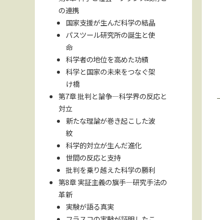
の連携
国家支援が生んだ科学の結晶
パスツール研究所の誕生と使
命
科学者の地位を高めた功績
科学と国家の未来をつなぐ架
け橋
第7章 批判と論争—科学界の反応と
対立
新たな理論が巻き起こした波
紋
科学的対立が生んだ進化
世間の反応と支持
批判を乗り越えた科学の勝利
第8章 実証主義の旗手—研究手法の
革新
実験が語る真実
フラスコの実験が証明したこ