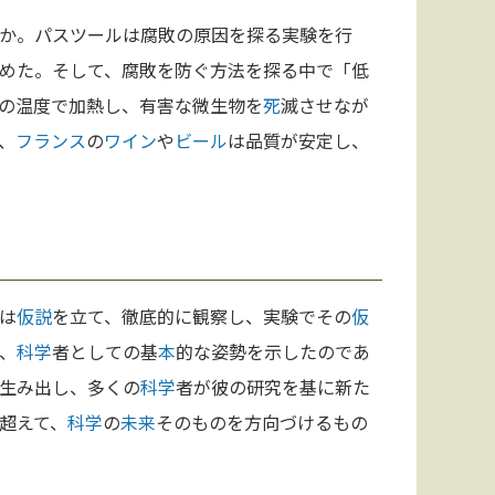
か。パスツールは腐敗の原因を探る実験を行
めた。そして、腐敗を防ぐ方法を探る中で「低
の温度で加熱し、有害な微生物を
死
滅させなが
、
フランス
の
ワイン
や
ビール
は品質が安定し、
は
仮説
を立て、徹底的に観察し、実験でその
仮
、
科学
者としての基
本
的な姿勢を示したのであ
生み出し、多くの
科学
者が彼の研究を基に新た
超えて、
科学
の
未来
そのものを方向づけるもの