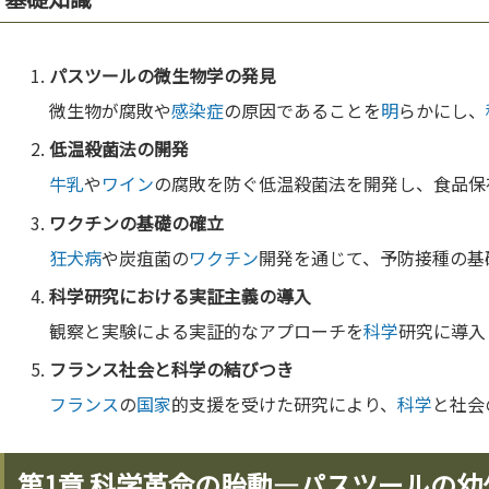
パスツールの微
生物学
の発見
微生物が腐敗や
感染症
の原因であることを
明
らかにし、
低温殺菌法の開発
牛乳
や
ワイン
の腐敗を防ぐ低温殺菌法を開発し、食品保
ワクチン
の基礎の確立
狂犬病
や炭疽菌の
ワクチン
開発を通じて、予防接種の基
科学
研究における
実証主義
の導入
観察と実験による実証的なアプローチを
科学
研究に導入
フランス
社会と
科学
の結びつき
フランス
の
国家
的支援を受けた研究により、
科学
と社会
第1章 科学革命の胎動—パスツールの