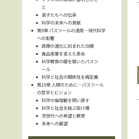
と
弟子たちへの伝承
科学の未来への貢献
第9章 パスツールの遺産—現代科学
への影響
医療の進化に刻まれた功績
食品産業を変えた革命
科学教育の礎を築いたパスツ
ール
科学と社会の関係性を再定義
第10章 人類のために—パスツール
の哲学とビジョン
科学の倫理観を問い直す
科学と社会を結ぶ架け橋
次世代への希望と教育
未来への展望