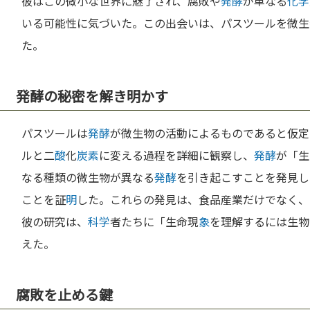
彼はこの微小な世界に魅了され、腐敗や
発酵
が単なる
化学
いる可能性に気づいた。この出会いは、パスツールを微生
た。
発酵の秘密を解き明かす
パスツールは
発酵
が微生物の活動によるものであると仮定
ルと二
酸
化
炭素
に変える過程を詳細に観察し、
発酵
が「生
なる種類の微生物が異なる
発酵
を引き起こすことを発見し
ことを証
明
した。これらの発見は、食品産業だけでなく、
彼の研究は、
科学
者たちに「生命現
象
を理解するには生物
えた。
腐敗を止める鍵