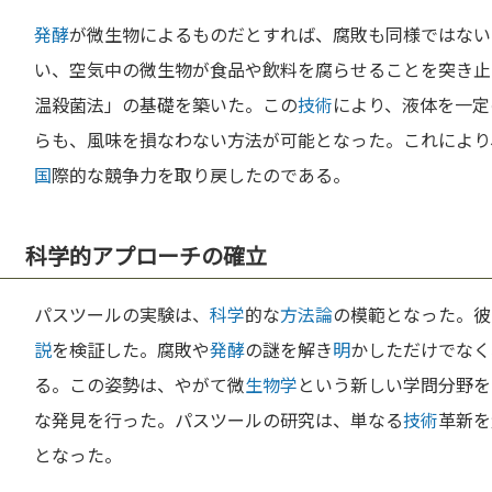
発酵
が微生物によるものだとすれば、腐敗も同様ではない
い、空気中の微生物が食品や飲料を腐らせることを突き止
温殺菌法」の基礎を築いた。この
技術
により、液体を一定
らも、風味を損なわない方法が可能となった。これにより
国
際的な競争力を取り戻したのである。
科学的アプローチの確立
パスツールの実験は、
科学
的な
方法論
の模範となった。彼
説
を検証した。腐敗や
発酵
の謎を解き
明
かしただけでなく
る。この姿勢は、やがて微
生物学
という新しい学問分野を
な発見を行った。パスツールの研究は、単なる
技術
革新を
となった。