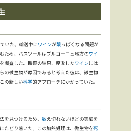
生
していた。輸送中に
ワイン
が
酸
っぱくなる問題が
むため、パスツールはブルゴーニュ地方の
ワイ
を調査した。観察の結果、腐敗した
ワイン
には
らの微生物が原因であると考えた彼は、微生物
この新しい
科学
的アプローチにかかっていた。
法を見つけるため、
数
え切れないほどの実験を
にたどり着いた。この加熱処理は、微生物を
死