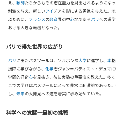
え、
教師
たちからもその潜在能力を見出されるようになっ
刺激を与え、新しい
アイ
デアを形にする勇気を与えた。地
ぶために、
フランス
の
教育
界の中
心
地である
パリ
への進学
おける大きな転機となった。
パリで得た世界の広がり
パリ
に出たパスツールは、ソルボンヌ
大学
に進学し、
本
格
授陣に学びながら、
化学
者ジャン＝バティスト・デュマに
学問的好奇
心
を見抜き、彼に実験の重要性を教えた。多く
こでの学びはパスツールにとって非常に刺激的であった。
し、
未来
の大発見への道を着実に歩み始めていた。
科学への覚醒—最初の挑戦