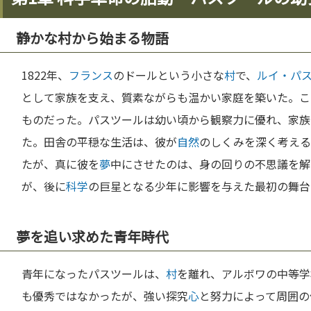
静かな村から始まる物語
1822年、
フランス
のドールという小さな
村
で、
ルイ・パ
として家族を支え、質素ながらも温かい家庭を築いた。こ
ものだった。パスツールは幼い頃から観察力に優れ、家族
た。田舎の平穏な生活は、彼が
自然
のしくみを深く考える
たが、真に彼を
夢
中にさせたのは、身の回りの不思議を解
が、後に
科学
の巨星となる少年に影響を与えた最初の舞台
夢を追い求めた青年時代
青年になったパスツールは、
村
を離れ、アルボワの中等学
も優秀ではなかったが、強い探究
心
と努力によって周囲の