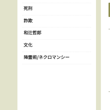
死刑
詐欺
和辻哲郎
文化
降霊術/ネクロマンシー