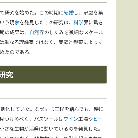
て研究を始めた。この時期に
結婚
し、家庭を築
いう現
象
を発見したこの研究は、
科学
界に驚き
期の成果は、
自然
界のしくみを微細なスケール
は単なる理論家ではなく、実験と観察によって
めたのである。
研究
深刻化していた。なぜ同じ工程を踏んでも、時に
見つけるべく、パスツールは
ワイン
工場や
ビー
小さな生物が活発に動いているのを発見した。