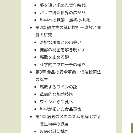
夢を追い求めた青年時代
パリで得た世界の広がり
科学への覚醒—最初の挑戦
第2章 微生物の謎に挑む—腐敗と発
酵の研究
奇妙な現象との出会い
発酵の秘密を解き明かす
腐敗を止める鍵
科学的アプローチの確立
第3章 食品の安全革命—低温殺菌法
の誕生
腐敗するワインの謎
革命的な加熱技術
ワインから牛乳へ
科学が拓いた食品革命
第4章 病気のメカニズムを解明する
—微生物学の進展
疾病の謎に挑む