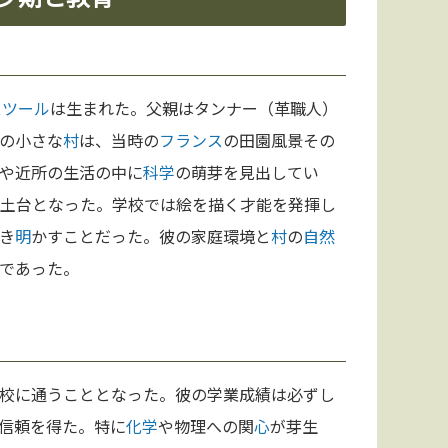
スツール
は生まれた。父親はタンナー（革職人）
の小さな
村
は、当時の
フランス
の田園風景その
や近所の生活の中に
科学
の萌芽を見出してい
土台となった。学校では絵を描く才能を発揮し
き
明
かすことだった。彼の家庭環境と
村
の
自然
であった。
校に通うこととなった。彼の学業成績は必ずし
信頼を得た。特に
化学
や物理への関
心
が芽生