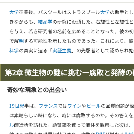
大学
卒業後、パスツールはストラスブール
大学
の助手とし
きながらも、
結晶学
の研究に没頭した。右旋性と左旋性と
を与え、若き研究者の名前を広めることとなった。彼の初
で解
明
する可能性を示したものであった。これにより、彼
科学
の真実に迫る「
実証主義
」の先駆者として認められ始
第2章 微生物の謎に挑む—腐敗と発酵の
奇妙な現象との出会い
19世紀
半ば、
フランス
では
ワイン
や
ビール
の品質問題が
は素晴らしい味になり、時には腐敗するのか。その答えを
ル
醸造所を訪れた。顕微鏡を使って液体を観察した彼は、