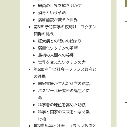
細菌の世界を解き明かす
消毒という革命
病原菌説が変えた世界
第5章 予防医学の夜明け—ワクチン
開発の挑戦
狂犬病との戦いの始まり
弱毒化ワクチンの革新
最初の人間への接種
世界を変えたワクチンの力
第6章 科学と社会—フランス政府と
の連携
国家支援が生んだ科学の結晶
パスツール研究所の誕生と使
命
科学者の地位を高めた功績
科学と国家の未来をつなぐ架
け橋
第6章 科学と社会—フランス政府と