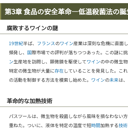
第3章 食品の安全革命—低温殺菌法の誕
腐敗するワインの謎
19世紀
半ば、
フランス
の
ワイン
産業は深刻な危機に直面
頻発し、
国
際市場での評判が落ちつつあった。この謎に挑
ン
生産地を訪問し、顕微鏡を駆使して
ワイン
の中の微生物
特定の微生物が大量に
存在
していることを発見した。これ
の活動を制御する方法を模索し始めた。
ワイン
の
未来
は、
革命的な加熱技術
パスツールは、微生物を殺菌しながら風味を損なわない方
重ねた。ついに、液体を特定の温度で短
時間
加熱する
技術