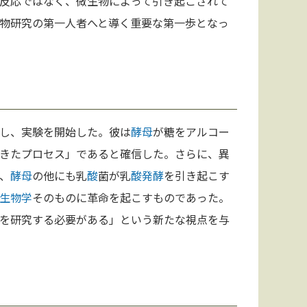
反応ではなく、微生物によって引き起こされて
物研究の第一人者へと導く重要な第一歩となっ
し、実験を開始した。彼は
酵母
が糖をアルコー
きたプロセス」であると確信した。さらに、異
、
酵母
の他にも乳
酸
菌が乳
酸
発酵
を引き起こす
生物学
そのものに革命を起こすものであった。
を研究する必要がある」という新たな視点を与