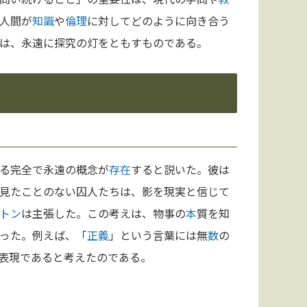
人間が
知識
や
倫理
に対してどのように向き合う
は、永遠に探究の灯をともすものである。
る完全で永遠の概念が
存在
すると説いた。彼は
見たことのない囚人たちは、影を現実と信じて
トン
は主張した。この考えは、物事の
本
質を知
った。例えば、「
正義
」という言葉には無
数
の
表現であると考えたのである。