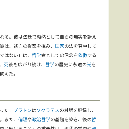
れる。彼は法廷で毅然として自らの無実を訴え
彼は、逃亡の提案を拒み、
国家
の法を尊重して
ではない」は、
哲学
者としての信念を
象徴
する
、
死
後も広がり続け、
哲学
の歴史に永遠の
光
を
教えた。
った。
プラトン
は
ソクラテス
の対話を記録し、
。また、
倫理
や
政治哲学
の基礎を築き、後の
哲
問い続けること」の重要性は、現代の学問や
教