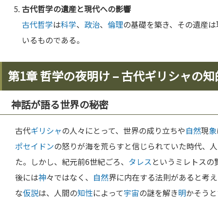
古代哲学
の遺産と現代への影響
古代哲学
は
科学
、
政治
、
倫理
の基礎を築き、その遺産は
いるものである。
第1章 哲学の夜明け – 古代ギリシャの
神話が語る世界の秘密
古代
ギリシャ
の人々にとって、世界の成り立ちや
自然
現
象
ポセイドン
の怒りが海を荒らすと信じられていた時代、人
た。しかし、紀元前6世紀ごろ、
タレス
というミレトスの
後には
神
々ではなく、
自然
界に内在する法則があると考え
な
仮説
は、人間の
知性
によって
宇宙
の謎を解き
明
かそうと