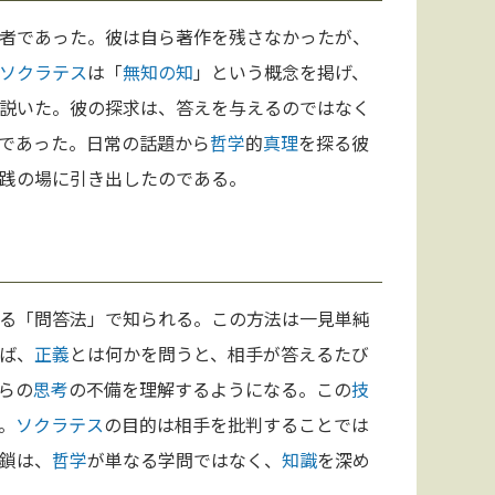
者であった。彼は自ら著作を残さなかったが、
ソクラテス
は「
無知の知
」という概念を掲げ、
説いた。彼の探求は、答えを与えるのではなく
であった。日常の話題から
哲学
的
真理
を探る彼
践の場に引き出したのである。
る「問答法」で知られる。この方法は一見単純
ば、
正義
とは何かを問うと、相手が答えるたび
らの
思考
の不備を理解するようになる。この
技
。
ソクラテス
の目的は相手を批判することでは
鎖は、
哲学
が単なる学問ではなく、
知識
を深め