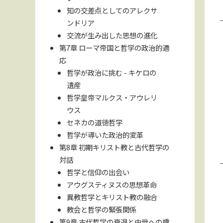
知の交差点としてのアレクサ
ンドリア
交流が生み出した思想の進化
第7章 ローマ帝国と哲学の政治的適
応
哲学が政治に挑む - キケロの
遺産
哲学皇帝マルクス・アウレリ
ウス
セネカの道徳哲学
哲学が導いた政治的変革
第8章 初期キリスト教と古代哲学の
対話
哲学と信仰の出会い
アウグスティヌスの思想革命
異教哲学とキリスト教の融合
教会と哲学の緊張関係
第9章 古代哲学の衰退と中世への橋