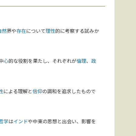
自然
界や
存在
について
理性
的に考察する試みか
中
心
的な役割を果たし、それぞれが
倫理
、
政
性
による理解と
信仰
の調和を追求したもので
哲学
は
インド
や中東の思想と出会い、影響を