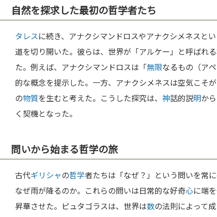
自然を探求した最初の哲学者たち
タレス
に続き、アナクシマンドロスやアナクシメネスとい
道を切り開いた。彼らは、世界が「アルケー」と呼ばれる
た。例えば、アナクシマンドロスは「
無限
なるもの（アペ
的な概念を提示した。一方、アナクシメネスは空気こそが
の
物質
を生むと考えた。こうした探究は、
神
話的説
明
から
く契機となった。
問いから始まる哲学の旅
古代
ギリシャ
の
哲学
者たちは「なぜ？」という問いを常に
なぜ雨が降るのか。これらの問いは日常的な好奇
心
に端を
昇華させた。ピュタゴラスは、世界は
数
の法則によって成