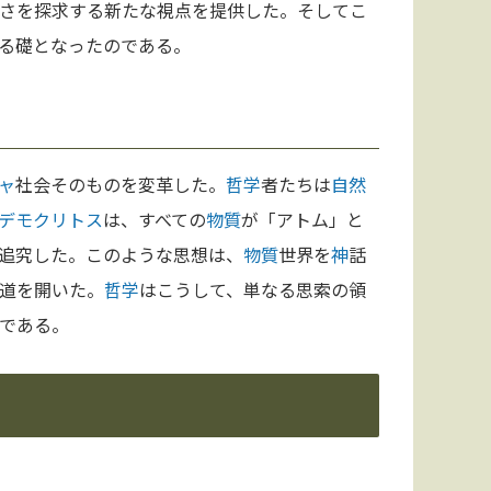
さを探求する新たな視点を提供した。そしてこ
る礎となったのである。
ャ
社会そのものを変革した。
哲学
者たちは
自然
デモクリトス
は、すべての
物質
が「アトム」と
追究した。このような思想は、
物質
世界を
神
話
道を開いた。
哲学
はこうして、単なる思索の領
である。