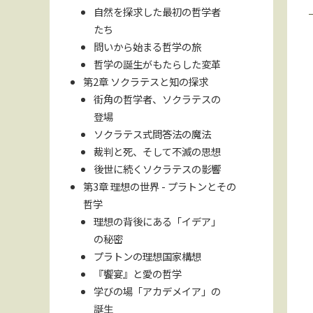
自然を探求した最初の哲学者
たち
問いから始まる哲学の旅
哲学の誕生がもたらした変革
第2章 ソクラテスと知の探求
街角の哲学者、ソクラテスの
登場
ソクラテス式問答法の魔法
裁判と死、そして不滅の思想
後世に続くソクラテスの影響
第3章 理想の世界 - プラトンとその
哲学
理想の背後にある「イデア」
の秘密
プラトンの理想国家構想
『饗宴』と愛の哲学
学びの場「アカデメイア」の
誕生