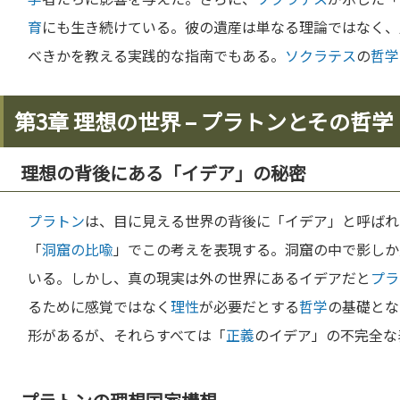
育
にも生き続けている。彼の遺産は単なる理論ではなく、
べきかを教える実践的な指南でもある。
ソクラテス
の
哲学
第3章 理想の世界 – プラトンとその哲学
理想の背後にある「イデア」の秘密
プラトン
は、目に見える世界の背後に「イデア」と呼ばれ
「
洞窟の比喩
」でこの考えを表現する。洞窟の中で影しか
いる。しかし、真の現実は外の世界にあるイデアだと
プラ
るために感覚ではなく
理性
が必要だとする
哲学
の基礎とな
形があるが、それらすべては「
正義
のイデア」の不完全な