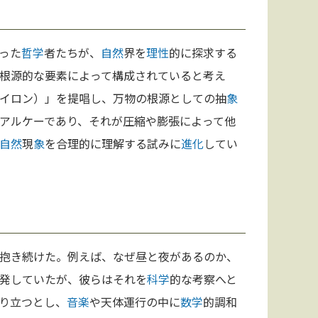
った
哲学
者たちが、
自然
界を
理性
的に探求する
根源的な要素によって構成されていると考え
イロン）」を提唱し、万物の根源としての抽
象
アルケーであり、それが圧縮や膨張によって他
自然
現
象
を合理的に理解する試みに
進化
してい
抱き続けた。例えば、なぜ昼と夜があるのか、
発していたが、彼らはそれを
科学
的な考察へと
り立つとし、
音楽
や天体運行の中に
数学
的調和