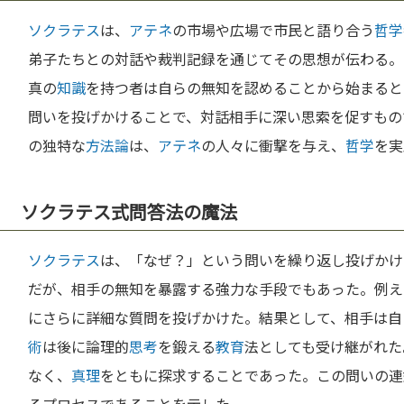
ソクラテス
は、
アテネ
の市場や広場で市民と語り合う
哲学
弟子たちとの対話や裁判記録を通じてその思想が伝わる。
真の
知識
を持つ者は自らの無知を認めることから始まると
問いを投げかけることで、対話相手に深い思索を促すもの
の独特な
方法論
は、
アテネ
の人々に衝撃を与え、
哲学
を実
ソクラテス式問答法の魔法
ソクラテス
は、「なぜ？」という問いを繰り返し投げかけ
だが、相手の無知を暴露する強力な手段でもあった。例え
にさらに詳細な質問を投げかけた。結果として、相手は自
術
は後に論理的
思考
を鍛える
教育
法としても受け継がれた
なく、
真理
をともに探求することであった。この問いの連