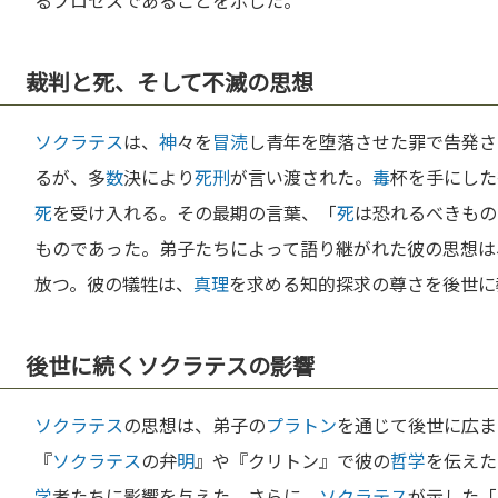
るプロセスであることを示した。
裁判と死、そして不滅の思想
ソクラテス
は、
神
々を
冒涜
し青年を堕落させた罪で告発さ
るが、多
数
決により
死刑
が言い渡された。
毒
杯を手にした
死
を受け入れる。その最期の言葉、「
死
は恐れるべきもの
ものであった。弟子たちによって語り継がれた彼の思想は
放つ。彼の犠牲は、
真理
を求める知的探求の尊さを後世に
後世に続くソクラテスの影響
ソクラテス
の思想は、弟子の
プラトン
を通じて後世に広ま
『
ソクラテス
の弁
明
』や『クリトン』で彼の
哲学
を伝えた
学
者たちに影響を与えた。さらに、
ソクラテス
が示した「