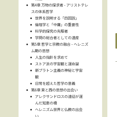
第4章 万物の探求者 - アリストテレ
スの体系哲学
世界を説明する「四因説」
倫理学と「中庸」の重要性
科学的探究の先駆者
学問の総合者としての遺産
第5章 哲学と宗教の融合 - ヘレニズ
ム期の思想
人生の指針を求めて
ストア派の宇宙観と運命論
新プラトン主義の神秘と宇宙
観
日常を超えた哲学の意義
第6章 東と西の思想の出会い
アレクサンドロスの遠征が運
んだ知恵の橋
ヘレニズム世界と仏教の出会
い