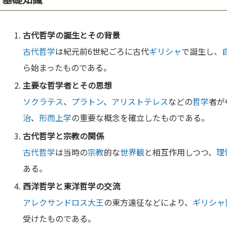
古代哲学
の誕生とその背景
古代哲学
は紀元前6世紀ごろに古代
ギリシャ
で誕生し、
ら始まったものである。
主要な
哲学
者とその思想
ソクラテス
、
プラトン
、
アリストテレス
などの
哲学
者が
治
、
形而上学
の重要な概念を確立したものである。
古代哲学
と
宗教
の関係
古代哲学
は当時の
宗教
的な
世界観
と相互作用しつつ、
理
ある。
西洋
哲学
と
東洋哲学
の交流
アレクサンドロス大王
の東方遠征などにより、
ギリシャ
受けたものである。