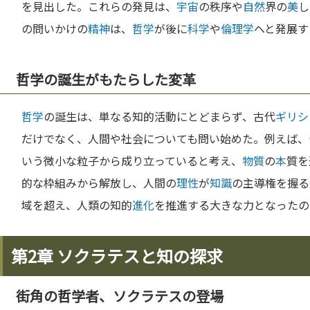
を見出した。これらの発見は、
宇宙
の秩序や
自然
界の
美
し
の問いかけの
精神
は、
哲学
が後に
科学
や
倫理学
へと発展す
哲学の誕生がもたらした変革
哲学
の誕生は、単なる知的活動にとどまらず、古代
ギリシ
だけでなく、人間や社会についても問い始めた。例えば、
いう微小な粒子から成り立っていると考え、
物質
の
本
質を
的な枠組みから解放し、人間の
理性
が
知識
の主導権を握る
域を超え、人類の知的
進化
を推進する大きな力となったの
第2章 ソクラテスと知の探求
街角の哲学者、ソクラテスの登場