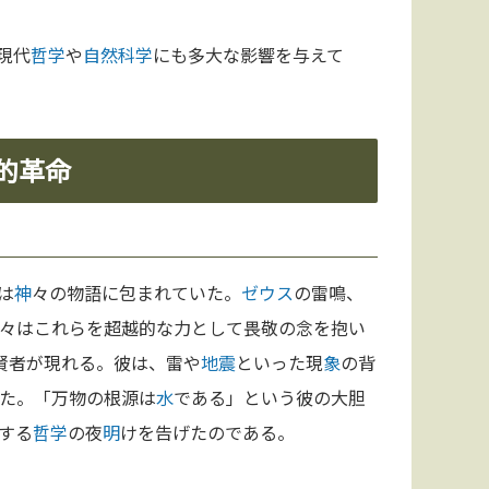
現代
哲学
や
自然科学
にも多大な影響を与えて
知的革命
は
神
々の物語に包まれていた。
ゼウス
の雷鳴、
々はこれらを超越的な力として畏敬の念を抱い
賢者が現れる。彼は、雷や
地震
といった現
象
の背
た。「万物の根源は
水
である」という彼の大胆
する
哲学
の夜
明
けを告げたのである。