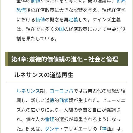
全体の
価値
が保たれると考えた。彼の理論は、
世界
恐慌
後の経済政策に大きな影響を与え、現代経済学
における
価値
の概念を再
定義
した。ケインズ主義
は、現在でも多くの
国
の経済政策において重要な役
割を果たしている。
第4章: 道徳的価値観の進化 – 社会と倫理
ルネサンスの道徳再生
ルネサンス
期、
ヨーロッパ
では古典古代の思想が復
興し、新しい道
徳
的
価値
観が生まれた。ヒューマニ
ズムの広がりにより、人間の尊厳と自由が強調さ
れ、個々人の
倫理
的選択が尊重されるようになっ
た。例えば、
ダンテ
・アリギエーリの『
神
曲』は、