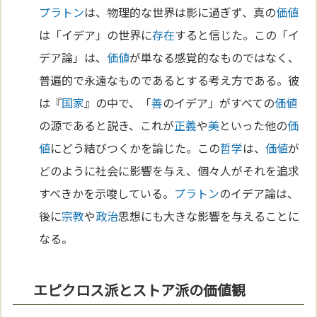
プラトン
は、物理的な世界は影に過ぎず、真の
価値
は「イデア」の世界に
存在
すると信じた。この「イ
デア論」は、
価値
が単なる感覚的なものではなく、
普遍的で永遠なものであるとする考え方である。彼
は『
国家
』の中で、「
善
のイデア」がすべての
価値
の源であると説き、これが
正義
や
美
といった他の
価
値
にどう結びつくかを論じた。この
哲学
は、
価値
が
どのように社会に影響を与え、個々人がそれを追求
すべきかを示唆している。
プラトン
のイデア論は、
後に
宗教
や
政治
思想にも大きな影響を与えることに
なる。
エピクロス派とストア派の価値観