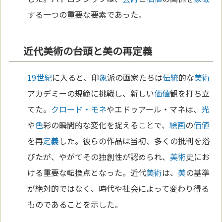
する一つの重要な要素であった。
近代美術の台頭と美の再定義
19世紀
に入ると、印
象
派の画家たちは
伝統
的な
美術
アカデミーの規範に挑戦し、新しい
価値
観を打ち立
てた。
クロード・モネ
やエドゥアール・マネは、
光
や
色
彩の瞬間的な変化を捉えることで、
絵画
の
価値
を再
定義
した。彼らの作品は当初、多くの批判を浴
びたが、やがてその独創性が認められ、
美術
史にお
ける重要な転換点となった。近代
美術
は、
美
の基準
が絶対的ではなく、時代や社会によって変わり得る
ものであることを示した。