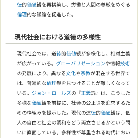
徳
的
価値
観を再構築し、労働と人間の尊厳をめぐる
倫理
的な議論を促進した。
現代社会における道徳の多様性
現代社会では、道
徳
的
価値
観が多様化し、相対主義
が広がっている。
グローバリゼーション
や情報
技術
の発展により、異なる
文化
や
宗教
が混在する世界で
は、普遍的な
倫理
観を見つけることが難しくなって
いる。
ジョン・ロールズ
の『
正義
論』は、こうした
多様な
価値
観を前提に、社会の公正さを追求するた
めの枠組みを提示した。現代の道
徳
的
価値
観は、個
人の自由と社会の調和をどう両立させるかという問
いに直面している。多様性が尊重される時代におい