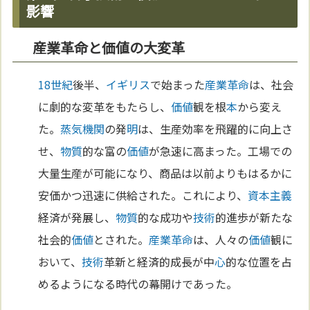
影響
産業革命と価値の大変革
18世紀
後半、
イギリス
で始まった
産業革命
は、社会
に劇的な変革をもたらし、
価値
観を根
本
から変え
た。
蒸気機関
の発
明
は、生産効率を飛躍的に向上さ
せ、
物質
的な富の
価値
が急速に高まった。工場での
大量生産が可能になり、商品は以前よりもはるかに
安価かつ迅速に供給された。これにより、
資本主義
経済が発展し、
物質
的な成功や
技術
的進歩が新たな
社会的
価値
とされた。
産業革命
は、人々の
価値
観に
おいて、
技術
革新と経済的成長が中
心
的な位置を占
めるようになる時代の幕開けであった。