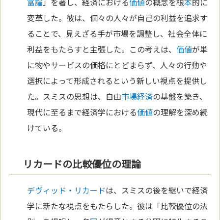
富論
」を著し、経済における
価値
の概念を根
本
的に
変革した。彼は、個々の人々が自己の利益を追求す
ることで、見えざる手が市場を調整し、社会全体に
利益をもたらすと主張した。この考えは、
価値
が単
に物やサービスの価格にとどまらず、人々の行動や
選択によって形成されるという新しい視点を提供し
た。スミスの思想は、自由
市場経済
の基盤を築き、
現代に至るまで経済学における
価値
の理解を深め続
けている。
リカードの比較優位の理論
デヴィッド・リカード
は、スミスの後を継いで経済
学に新たな視点をもたらした。彼は「比較優位の法