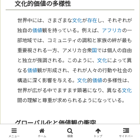
文化的価値の多様性
世界中には、さまざまな
文化
が
存在
し、それぞれが
独自の
価値
観を持っている。例えば、
アフリカ
の一
部地域では、コミュニティの調和と家族の絆が最も
重要視される一方、アメリカ合衆
国
では個人の自由
と独立が強調される。このように、
文化
によって異
なる
価値
観が形成され、それが人々の行動や社会の
構造に深く影響を与える。
文化
的
価値
の多様性は、
世界が広がる中でますます顕著になり、異なる
文化
間の理解と尊重が求められるようになっている。
グローバル化と価値観の衝突
メニュー
ホーム
検索
トップ
サイドバー
グローバル化
の進展により、異なる
文化
が急速に交