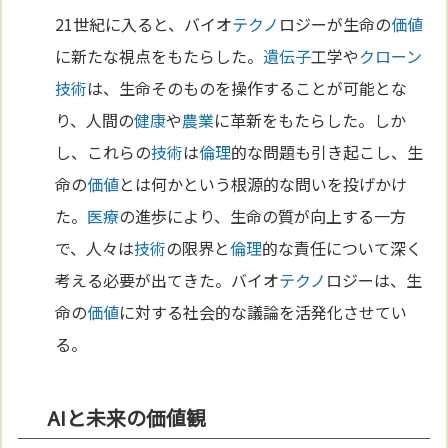
21世紀に入ると、バイオ
テクノ
ロジーが生命の
価値
に新たな視点をもたらした。
遺伝子
工学や
クローン
技術
は、生命そのものを操作することが可能とな
り、人間の
健康
や
農業
に革新をもたらした。しか
し、これらの
技術
は
倫理
的な問題も引き起こし、生
命の
価値
とは何かという根源的な問いを投げかけ
た。
医療
の進歩により、生命の質が向上する一方
で、人々は
技術
の限界と
倫理
的な責任について深く
考える必要が出てきた。バイオ
テクノ
ロジーは、生
命の
価値
に対する社会的な議論を活発化させてい
る。
AIと未来の価値観