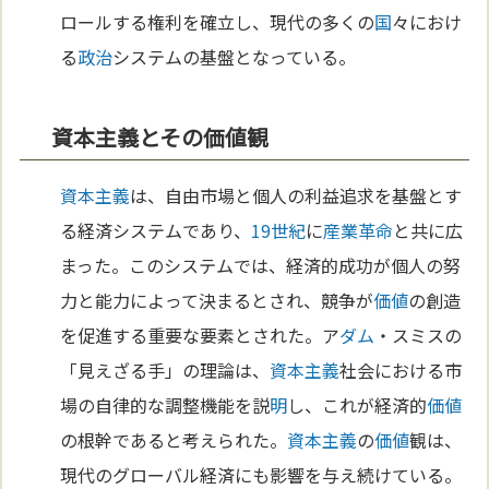
ロールする権利を確立し、現代の多くの
国
々におけ
る
政治
システムの基盤となっている。
資本主義とその価値観
資本主義
は、自由市場と個人の利益追求を基盤とす
る経済システムであり、
19世紀
に
産業革命
と共に広
まった。このシステムでは、経済的成功が個人の努
力と能力によって決まるとされ、競争が
価値
の創造
を促進する重要な要素とされた。ア
ダム
・スミスの
「見えざる手」の理論は、
資本主義
社会における市
場の自律的な調整機能を説
明
し、これが経済的
価値
の根幹であると考えられた。
資本主義
の
価値
観は、
現代のグローバル経済にも影響を与え続けている。