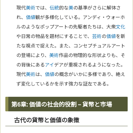
現代
美術
では、
伝統
的な
美
の基準がさらに解体さ
れ、
価値
観が多様化している。アンディ・ウォーホ
ルのようなポップアートの先駆者たちは、大衆
文化
や日常の物品を題材にすることで、
芸術
の
価値
を新
たな視点で捉えた。また、コンセプチュアルアート
の登場により、
美術
作品の物理的な形状よりも、そ
の背後にある
アイ
デアが重視されるようになった。
現代
美術
は、
価値
の概念がいかに多様であり、絶え
ず変化しているかを示す強力な証左である。
第6章: 価値の社会的役割 – 貨幣と市場
古代の貨幣と価値の象徴