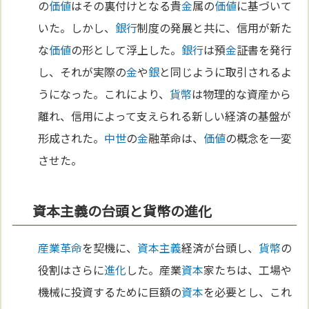
の
価値
はその裏付けとなる貴
金
属の
価値
に基づいて
いた。しかし、
銀行
制度の発展と共に、信用が新た
な
価値
の形として浮上した。
銀行
は預
金
証書を発行
し、それが実際の
金
や
銀
と同じように取引されるよ
うになった。これにより、
貨幣
は物理的な資産から
離れ、信用によって支えられる新しい経済の基盤が
形成された。
中世
の
金
融革命は、
価値
の概念を一変
させた。
資本主義の台頭と貨幣の進化
産業革命
を契機に、
資本主義
経済が台頭し、
貨幣
の
役割はさらに
進化
した。産業
資本
家たちは、工場や
機械に投資するために巨額の
資本
を必要とし、これ