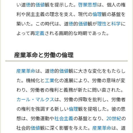
い道
徳
的
価値
観を提示した。
啓蒙思想
は、個人の権
利や民主主義の理念を支え、現代の
倫理
観の基盤を
築いた。この時代は、道
徳
的
価値
観が
理性
と
科学
に
よって再
定義
される画期的な時期であった。
産業革命と労働の倫理
産業革命
は、道
徳
的
価値
観に大きな変化をもたらし
た。機械化と
工業
化の進展により、労働の意味が変
わり、労働者の権利と義務が新たに問い直された。
カール・マルクス
は、労働の搾取を批判し、労働者
の権利を強調する新しい
倫理
観を提唱した。彼の思
想は、労働運動や
社会主義
の基盤となり、
20世紀
の
社会的
価値
観に深く影響を与えた。
産業革命
は、道