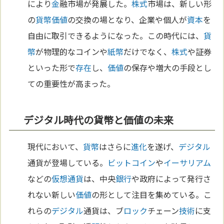
により
金
融市場が発展した。
株式
市場は、新しい形
の
貨幣
価値
の交換の場となり、企業や個人が
資本
を
自由に取引できるようになった。この時代には、
貨
幣
が物理的なコインや
紙幣
だけでなく、
株式
や証券
といった形で
存在
し、
価値
の保存や増大の手段とし
ての重要性が高まった。
デジタル時代の貨幣と価値の未来
現代において、
貨幣
はさらに
進化
を遂げ、
デジタル
通貨が登場している。
ビットコイン
や
イーサリアム
などの
仮想通貨
は、中央
銀行
や政府によって発行さ
れない新しい
価値
の形として注目を集めている。こ
れらの
デジタル
通貨は、ブ
ロック
チェーン
技術
に支