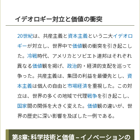
イデオロギー対立と価値の衝突
20世紀
は、共産主義と
資本主義
という二大
イデオロ
ギー
が対立し、世界中で
価値
観の衝突を引き起こし
た。
冷戦
時代、アメリカとソビエト連邦はそれぞれ
異なる
価値
観を掲げ、
政治
的・経済的支配を巡って
争った。共産主義は、集団の利益を最優先とし、
資
本主義
は個人の自由と
市場経済
を重視した。この対
立は、世界の多くの地域で代理
戦争
を引き起こし、
国家
間の関係を大きく変えた。
価値
観の違いが、世
界の歴史に深い影響を及ぼした一例である。
第8章: 科学技術と価値 – イノベーションの