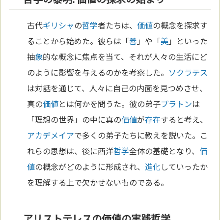
古代
ギリシャ
の
哲学
者たちは、
価値
の概念を探求す
ることから始めた。彼らは「
善
」や「
美
」といった
抽
象
的な概念に焦点を当て、それが人々の生活にど
のように影響を与えるのかを考察した。
ソクラテス
は対話を通じて、人々に自己の内面を見つめさせ、
真の
価値
とは何かを問うた。彼の弟子
プラトン
は
「理想の世界」の中に真の
価値
が
存在
すると考え、
アカデメイア
で多くの弟子たちに教えを説いた。こ
れらの思想は、後に西洋
哲学
全体の基礎となり、
価
値
の概念がどのように形成され、
進化
していったか
を理解する上で欠かせないものである。
アリストテレスの価値の実践哲学