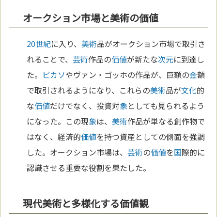
オークション市場と美術の価値
20世紀
に入り、
美術
品がオークション市場で取引さ
れることで、
芸術
作品の
価値
が新たな
次元
に到達し
た。
ピカソ
やヴァン・ゴッホの作品が、巨額の
金
額
で取引されるようになり、これらの
美術
品が
文化
的
な
価値
だけでなく、投資対
象
としても見られるよう
になった。この現
象
は、
美術
作品が単なる創作物で
はなく、経済的
価値
を持つ資産としての側面を強調
した。オークション市場は、
芸術
の
価値
を
国
際的に
認識させる重要な役割を果たした。
現代美術と多様化する価値観