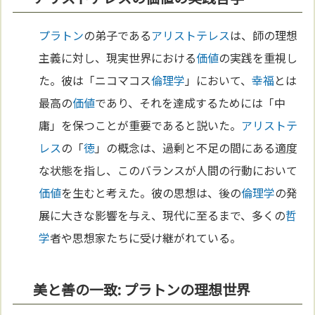
プラトン
の弟子である
アリストテレス
は、師の理想
主義に対し、現実世界における
価値
の実践を重視し
た。彼は「ニコマコス
倫理学
」において、
幸福
とは
最高の
価値
であり、それを達成するためには「中
庸」を保つことが重要であると説いた。
アリストテ
レス
の「
徳
」の概念は、過剰と不足の間にある適度
な状態を指し、このバランスが人間の行動において
価値
を生むと考えた。彼の思想は、後の
倫理学
の発
展に大きな影響を与え、現代に至るまで、多くの
哲
学
者や思想家たちに受け継がれている。
美と善の一致: プラトンの理想世界