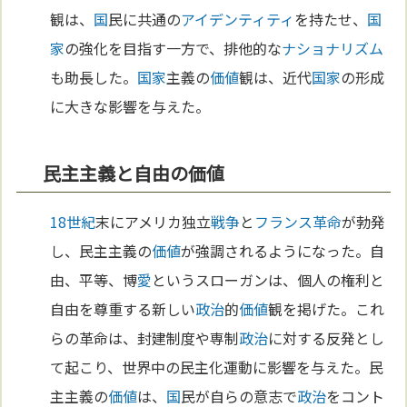
観は、
国
民に共通の
アイデンティティ
を持たせ、
国
家
の強化を目指す一方で、排他的な
ナショナリズム
も助長した。
国家
主義の
価値
観は、近代
国家
の形成
に大きな影響を与えた。
民主主義と自由の価値
18世紀
末にアメリカ独立
戦争
と
フランス革命
が勃発
し、民主主義の
価値
が強調されるようになった。自
由、平等、博
愛
というスローガンは、個人の権利と
自由を尊重する新しい
政治
的
価値
観を掲げた。これ
らの革命は、封建制度や専制
政治
に対する反発とし
て起こり、世界中の民主化運動に影響を与えた。民
主主義の
価値
は、
国
民が自らの意志で
政治
をコント