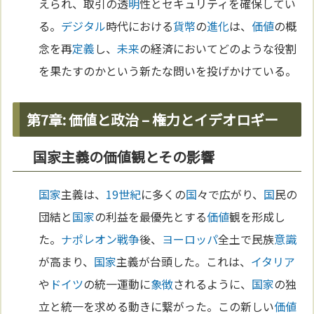
えられ、取引の透
明
性とセキュリティを確保してい
る。
デジタル
時代における
貨幣
の
進化
は、
価値
の概
念を再
定義
し、
未来
の経済においてどのような役割
を果たすのかという新たな問いを投げかけている。
第7章: 価値と政治 – 権力とイデオロギー
国家主義の価値観とその影響
国家
主義は、
19世紀
に多くの
国
々で広がり、
国
民の
団結と
国家
の利益を最優先とする
価値
観を形成し
た。
ナポレオン
戦争
後、
ヨーロッパ
全土で民族
意識
が高まり、
国家
主義が台頭した。これは、
イタリア
や
ドイツ
の統一運動に
象徴
されるように、
国家
の独
立と統一を求める動きに繋がった。この新しい
価値