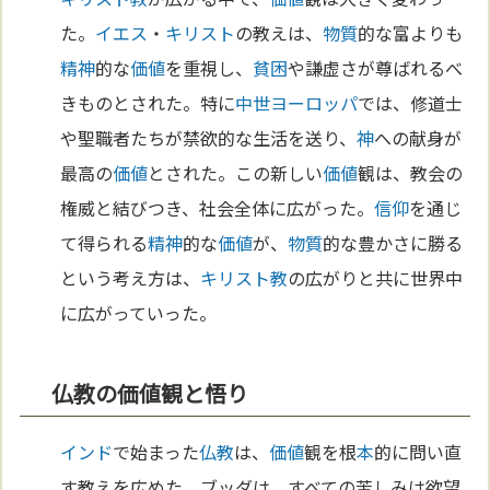
た。
イエス
・
キリスト
の教えは、
物質
的な富よりも
精神
的な
価値
を重視し、
貧困
や謙虚さが尊ばれるべ
きものとされた。特に
中世
ヨーロッパ
では、修道士
や聖職者たちが禁欲的な生活を送り、
神
への献身が
最高の
価値
とされた。この新しい
価値
観は、教会の
権威と結びつき、社会全体に広がった。
信仰
を通じ
て得られる
精神
的な
価値
が、
物質
的な豊かさに勝る
という考え方は、
キリスト教
の広がりと共に世界中
に広がっていった。
仏教の価値観と悟り
インド
で始まった
仏教
は、
価値
観を根
本
的に問い直
す教えを広めた。ブッダは、すべての苦しみは欲望