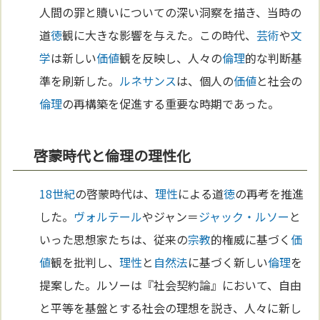
人間の罪と贖いについての深い洞察を描き、当時の
道
徳
観に大きな影響を与えた。この時代、
芸術
や
文
学
は新しい
価値
観を反映し、人々の
倫理
的な判断基
準を刷新した。
ルネサンス
は、個人の
価値
と社会の
倫理
の再構築を促進する重要な時期であった。
啓蒙時代と倫理の理性化
18世紀
の啓蒙時代は、
理性
による道
徳
の再考を推進
した。
ヴォルテール
やジャン＝
ジャック・ルソー
と
いった思想家たちは、従来の
宗教
的権威に基づく
価
値
観を批判し、
理性
と
自然法
に基づく新しい
倫理
を
提案した。ルソーは『社会契約論』において、自由
と平等を基盤とする社会の理想を説き、人々に新し