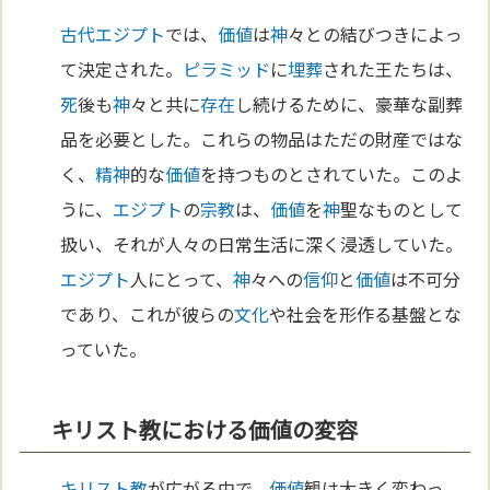
古代エジプト
では、
価値
は
神
々との結びつきによっ
て決定された。
ピラミッド
に
埋葬
された王たちは、
死
後も
神
々と共に
存在
し続けるために、豪華な副葬
品を必要とした。これらの物品はただの財産ではな
く、
精神
的な
価値
を持つものとされていた。このよ
うに、
エジプト
の
宗教
は、
価値
を
神
聖なものとして
扱い、それが人々の日常生活に深く浸透していた。
エジプト
人にとって、
神
々への
信仰
と
価値
は不可分
であり、これが彼らの
文化
や社会を形作る基盤とな
っていた。
キリスト教における価値の変容
キリスト教
が広がる中で、
価値
観は大きく変わっ