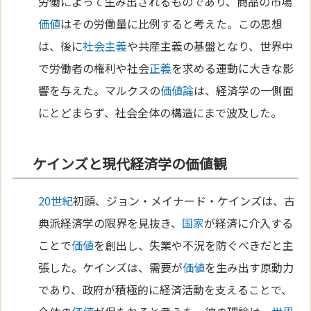
労働によって生み出されるものであり、商品の市場
価値
はその労働量に比例すると考えた。この思想
は、後に
社会主義
や共産主義の基盤となり、世界中
で労働者の権利や社会
正義
を求める運動に大きな影
響を与えた。マルクスの
価値論
は、経済学の一側面
にとどまらず、社会全体の構造にまで波及した。
ケインズと現代経済学の価値観
20世紀
初頭、ジョン・メイナード・ケインズは、古
典派経済学の限界を見抜き、
国家
が経済に介入する
ことで
価値
を創出し、失業や不況を防ぐべきだと主
張した。ケインズは、需要が
価値
を生み出す原動力
であり、政府が積極的に経済活動を支えることで、