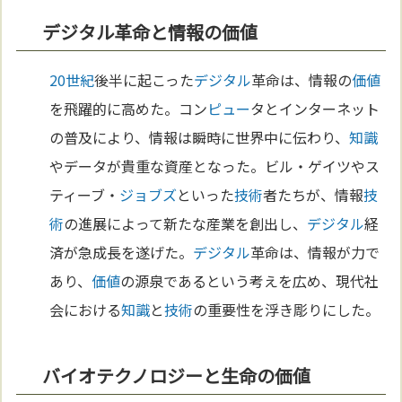
デジタル革命と情報の価値
20世紀
後半に起こった
デジタル
革命は、情報の
価値
を飛躍的に高めた。コン
ピュー
タとインターネット
の普及により、情報は瞬時に世界中に伝わり、
知識
やデータが貴重な資産となった。ビル・ゲイツやス
ティーブ・
ジョブズ
といった
技術
者たちが、情報
技
術
の進展によって新たな産業を創出し、
デジタル
経
済が急成長を遂げた。
デジタル
革命は、情報が力で
あり、
価値
の源泉であるという考えを広め、現代社
会における
知識
と
技術
の重要性を浮き彫りにした。
バイオテクノロジーと生命の価値