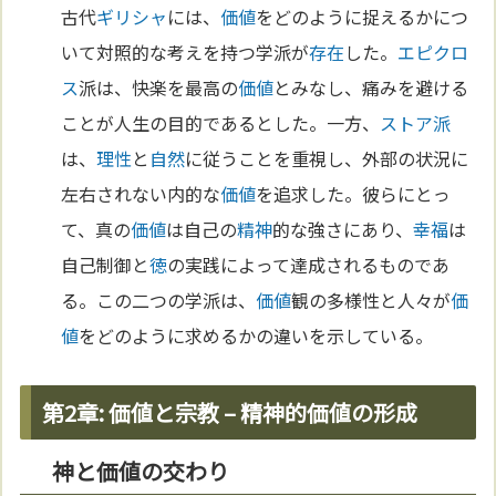
古代
ギリシャ
には、
価値
をどのように捉えるかにつ
いて対照的な考えを持つ学派が
存在
した。
エピクロ
ス
派は、快楽を最高の
価値
とみなし、痛みを避ける
ことが人生の目的であるとした。一方、
ストア派
は、
理性
と
自然
に従うことを重視し、外部の状況に
左右されない内的な
価値
を追求した。彼らにとっ
て、真の
価値
は自己の
精神
的な強さにあり、
幸福
は
自己制御と
徳
の実践によって達成されるものであ
る。この二つの学派は、
価値
観の多様性と人々が
価
値
をどのように求めるかの違いを示している。
第2章: 価値と宗教 – 精神的価値の形成
神と価値の交わり