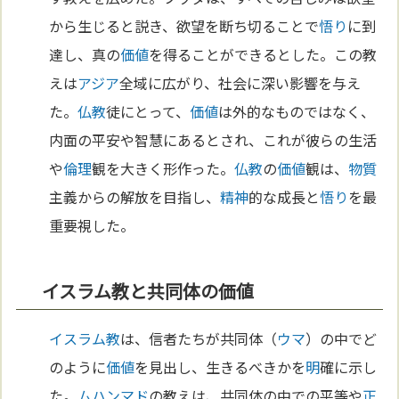
から生じると説き、欲望を断ち切ることで
悟り
に到
達し、真の
価値
を得ることができるとした。この教
えは
アジア
全域に広がり、社会に深い影響を与え
た。
仏教
徒にとって、
価値
は外的なものではなく、
内面の平安や智慧にあるとされ、これが彼らの生活
や
倫理
観を大きく形作った。
仏教
の
価値
観は、
物質
主義からの解放を目指し、
精神
的な成長と
悟り
を最
重要視した。
イスラム教と共同体の価値
イスラム教
は、信者たちが共同体（
ウマ
）の中でど
のように
価値
を見出し、生きるべきかを
明
確に示し
た。
ムハンマド
の教えは、共同体の中での平等や
正