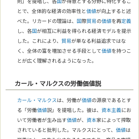
則」を提唱し、各
国
が得意とする分野に特化するこ
とで、全体的な経済の効率性と
価値
が向上すると述
べた。リカードの理論は、
国
際
貿易
の
価値
を再
定義
し、各
国
が相互に利益を得られる経済モデルを提示
した。これにより、
貿易
が単なる利益追求ではな
く、全体の富を増加させる手段として
価値
を持つこ
とが広く理解されるようになった。
カール・マルクスの労働価値説
カール・マルクス
は、労働が
価値
の源泉であるとす
る「労働
価値
説」を提唱した。彼は、
資本主義
にお
いて労働者が生み出す
価値
が、
資本
家によって搾取
されていると批判した。マルクスにとって、
価値
は