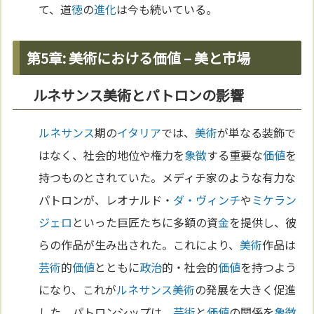
て、道
徳
の
進化
は今も続いている。
第5章: 美術における価値 – 美と市場
ルネサンス美術とパトロンの影響
ルネサンス
期の
イタリア
では、
美術
が単なる装飾で
はなく、社会的地位や権力を
象徴
する重要な
価値
を
持つものとされていた。メディチ家のような有力な
パトロンが、レオナルド・
ダ・ヴィンチ
や
ミケラン
ジェロ
といった巨匠たちに多額の資
金
を提供し、彼
らの作品が生み出された。これにより、
美術
作品は
芸術
的
価値
とともに
政治
的・社会的
価値
を持つよう
になり、これが
ルネサンス
美術
の発展を大きく促進
した。パトロンシップは、
芸術
と
価値
の関係を
象徴