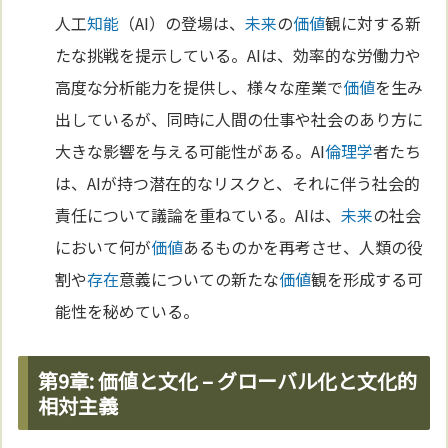
人工
知能
（AI）の登場は、
未来
の
価値
観に対する新
たな挑戦を提示している。AIは、効率的な労働力や
高度な分析能力を提供し、様々な産業で
価値
を生み
出しているが、同時に人間の仕事や社会のあり方に
大きな影響を与える可能性がある。AI
倫理学
者たち
は、AIが持つ潜在的なリスクと、それに伴う社会的
責任について議論を重ねている。AIは、
未来
の社会
において何が
価値
あるものかを再考させ、人類の役
割や
存在
意義についての新たな
価値
観を形成する可
能性を秘めている。
第9章: 価値と文化 – グローバル化と文化的
相対主義