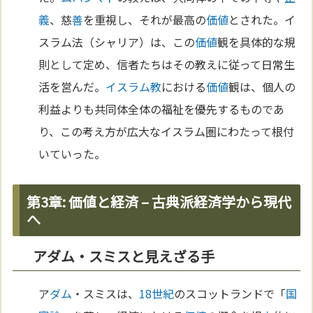
義
、慈
善
を重視し、それが最高の
価値
とされた。イ
スラム法（シャリア）は、この
価値
観を具体的な規
則として定め、信者たちはその教えに従って日常生
活を営んだ。
イスラム教
における
価値
観は、個人の
利益よりも共同体全体の福祉を優先するものであ
り、この考え方が広大なイスラム圏にわたって根付
いていった。
第3章: 価値と経済 – 古典派経済学から現代
へ
アダム・スミスと見えざる手
ア
ダム
・スミスは、
18世紀
のスコットランドで「
国