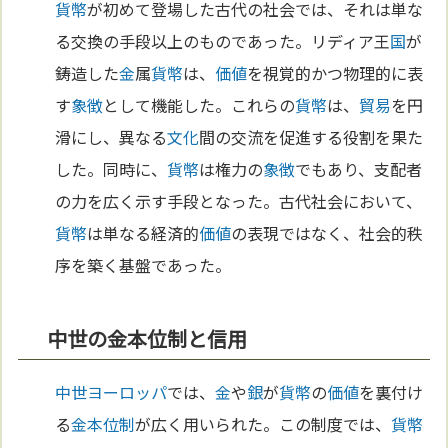
貨幣
が初めて登場した古代の社会では、それは単な
る交換の手段以上のものであった。リディア王
国
が
鋳造した
金
属
貨幣
は、
価値
を視覚的かつ物理的に表
す
象徴
として機能した。これらの
貨幣
は、
貿易
を円
滑にし、異なる
文化
間の交流を促進する役割を果た
した。同時に、
貨幣
は権力の
象徴
でもあり、支配者
の力を広く示す手段となった。古代社会において、
貨幣
は単なる経済的
価値
の表現ではなく、社会的秩
序を築く基盤であった。
中世の金本位制と信用
中世
ヨーロッパ
では、
金
や
銀
が
貨幣
の
価値
を裏付け
る
金本位制
が広く用いられた。この制度では、
貨幣