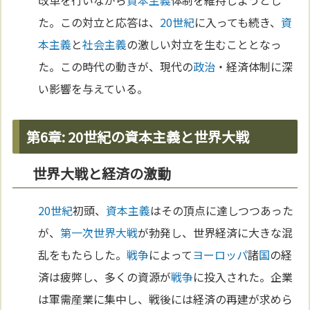
改革を行いながら
資本主義
体制を維持しようとし
た。この対立と応答は、
20世紀
に入っても続き、
資
本主義
と
社会主義
の激しい対立を生むこととなっ
た。この時代の動きが、現代の
政治
・経済体制に深
い影響を与えている。
第6章: 20世紀の資本主義と世界大戦
世界大戦と経済の激動
20世紀
初頭、
資本主義
はその頂点に達しつつあった
が、
第一次世界大戦
が勃発し、世界経済に大きな混
乱をもたらした。
戦争
によって
ヨーロッパ
諸
国
の経
済は疲弊し、多くの資源が
戦争
に投入された。企業
は軍需産業に集中し、戦後には経済の再建が求めら