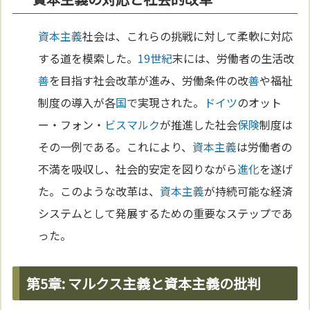
資本主義
社会は、これらの挑戦に対して柔軟に対応
する道を模索した。
19世紀
末には、労働者の生活改
善
を目指す社会改革が進み、労働条件の改
善
や福祉
制度の導入が各
国
で実現された。
ドイツ
のオット
ー・フォン・
ビスマルク
が推進した社会
保険
制度は
その一例である。これにより、
資本主義
は労働者の
不満を吸収し、社会的安定を図りながら
進化
を遂げ
た。このような改革は、
資本主義
が持続可能な経済
システムとして発展するための重要なステップであ
った。
第5章: マルクス主義と資本主義の批判