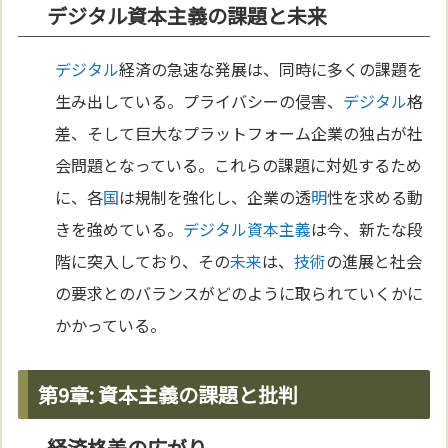
デジタル資本主義の課題と未来
デジタル
経済の急速な発展は、同時に多くの課題を
生み出している。プライバシーの侵害、
デジタル
格
差、そして巨大なプラットフォーム企業の独占が社
会問題となっている。これらの課題に対処するため
に、各
国
は規制を強化し、企業の透
明
性を求める動
きを強めている。
デジタル
資本主義
は今、新たな段
階に突入しており、その
未来
は、
技術
の進展と社会
の要求とのバランスがどのように取られていくかに
かかっている。
第9章: 資本主義の課題と批判
経済格差の広がり