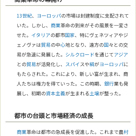
13世紀
、
ヨーロッパ
の市場は封建制度に支配されて
いた。しかし、
商業
革命の到来がその風景を一変さ
せた。
イタリア
の都市
国家
、特にヴェネツィアやジ
ェノヴァは
貿易
の中
心
地となり、遠方の
国
々との交
易が急速に発展した。
シルクロード
を通じて
アジア
との
貿易
が活発化し、
スパイ
スや
絹
が
ヨーロッパ
に
もたらされた。これにより、新しい富が生まれ、商
人たちは権力を得ていった。この時期、
銀行
業も発
展し、初期の
資本主義
が生まれる
土壌
が整った。
都市の台頭と市場経済の成長
商業
革命は都市の急成長を促進した。これまで農
村