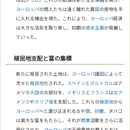
ヨーロッパ
の商人たちは遠く離れた異
国
の産物を手
に入れる機会を得た。これにより、
ヨーロッパ
経済
は大きな活気を取り戻し、初期の
資本主義
が発展し
ていった。
植民地支配と富の集積
新たに発見された土地は、
ヨーロッパ
諸
国
によって
次々と
植民地
化された。
スペイン
と
ポルトガル
はア
メリカ
大陸
の大部分を、
イギリス
と
フランス
は
北ア
メリカ
や
カリブ海
を支配した。これらの
植民地
から
ヨーロッパ
へと運び込まれる
金
や
銀
、
砂糖
、タバコ
は莫大な富をもたらし、それが
商業
活動をさらに活
発化させた。
ヨーロッパ
の王侯貴族や商人たちは、