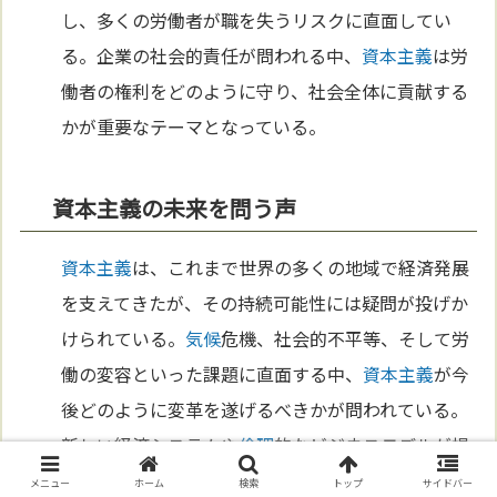
し、多くの労働者が職を失うリスクに直面してい
る。企業の社会的責任が問われる中、
資本主義
は労
働者の権利をどのように守り、社会全体に貢献する
かが重要なテーマとなっている。
資本主義の未来を問う声
資本主義
は、これまで世界の多くの地域で経済発展
を支えてきたが、その持続可能性には疑問が投げか
けられている。
気候
危機、社会的不平等、そして労
働の変容といった課題に直面する中、
資本主義
が今
後どのように変革を遂げるべきかが問われている。
新しい経済システムや
倫理
的なビジネスモデルが提
案されており、
資本主義
そのものを再構築する必要
メニュー
ホーム
検索
トップ
サイドバー