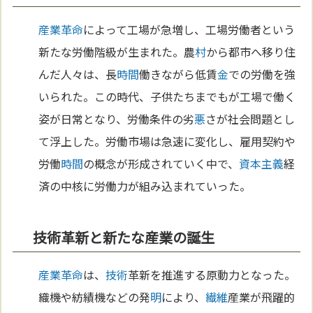
産業革命
によって工場が急増し、工場労働者という
新たな労働階級が生まれた。農
村
から都市へ移り住
んだ人々は、長
時間
働きながら低賃
金
での労働を強
いられた。この時代、子供たちまでもが工場で働く
姿が日常となり、労働条件の劣
悪
さが社会問題とし
て浮上した。労働市場は急速に変化し、雇用契約や
労働
時間
の概念が形成されていく中で、
資本主義
経
済の中核に労働力が組み込まれていった。
技術革新と新たな産業の誕生
産業革命
は、
技術
革新を推進する原動力となった。
織機や紡績機などの発
明
により、
繊維
産業が飛躍的