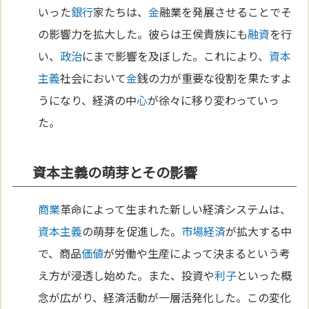
いった
銀行
家たちは、
金
融業を発展させることでそ
の影響力を拡大した。彼らは王侯貴族にも
融資
を行
い、
政治
にまで影響を及ぼした。これにより、
資本
主義
社会において
金
銭の力が重要な役割を果たすよ
うになり、経済の中
心
が徐々に移り変わっていっ
た。
資本主義の萌芽とその影響
商業
革命によって生まれた新しい経済システムは、
資本主義
の萌芽を促進した。
市場経済
が拡大する中
で、商品
価値
が労働や生産によって決まるという考
え方が浸透し始めた。また、投資や
利子
といった概
念が広がり、経済活動が一層活発化した。この変化