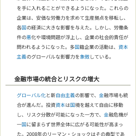
を手に入れることができるようになった。これらの
企業は、安価な労働力を求めて生産拠点を移転し、
各
国
の経済に大きな影響を与えた。しかし、労働条
件の
悪
化や環境問題が浮上し、企業の社会的責任が
問われるようになった。多
国
籍企業の活動は、
資本
主義
のグローバルな影響力を
象徴
している。
金融市場の統合とリスクの増大
グローバル化
と新
自由主義
の影響で、
金
融市場も統
合が進んだ。投資
資本
は
国
境を越えて自由に移動
し、リスク分散が可能になった一方で、
金
融危機が
一
国
に留まらず世界全体に広がる可能性が高まっ
た。2008年のリーマン・ショックはその典型であ