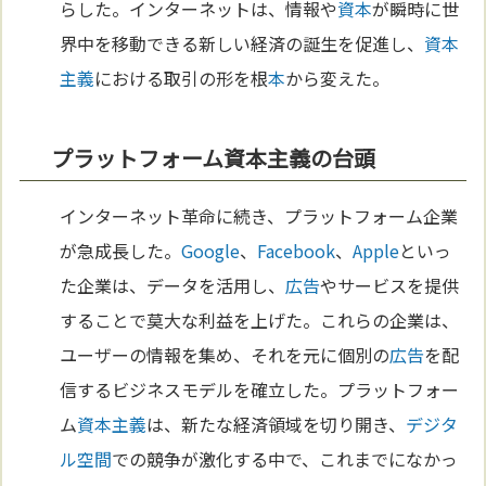
らした。インターネットは、情報や
資本
が瞬時に世
界中を移動できる新しい経済の誕生を促進し、
資本
主義
における取引の形を根
本
から変えた。
プラットフォーム資本主義の台頭
インターネット革命に続き、プラットフォーム企業
が急成長した。
Google
、
Facebook
、
Apple
といっ
た企業は、データを活用し、
広告
やサービスを提供
することで莫大な利益を上げた。これらの企業は、
ユーザーの情報を集め、それを元に個別の
広告
を配
信するビジネスモデルを確立した。プラットフォー
ム
資本主義
は、新たな経済領域を切り開き、
デジタ
ル
空間
での競争が激化する中で、これまでになかっ