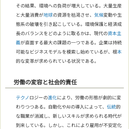
その結果、環境への負荷が増大している。大量生産
と大量消費が
地球
の資源を枯渇させ、
気候
変動や生
態系の破壊を引き起こしている。環境保護と経済成
長のバランスをどのように取るかは、現代の
資本主
義
が直面する最大の課題の一つである。企業は持続
可能なビジネスモデルを模索し始めているが、根
本
的な変革が求められている状況である。
労働の変容と社会的責任
テクノ
ロジーの
進化
により、労働の形態が劇的に変
わりつつある。自動化やAIの導入によって、
伝統
的
な職業が消滅し、新しいスキルが求められる時代が
到来している。しかし、これにより雇用が不安定化