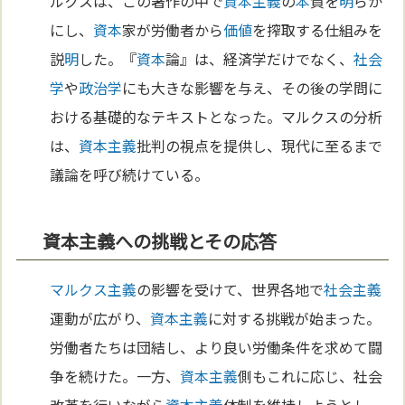
ルクスは、この著作の中で
資本主義
の
本
質を
明
らか
にし、
資本
家が労働者から
価値
を搾取する仕組みを
説
明
した。『
資本
論』は、経済学だけでなく、
社会
学
や
政治学
にも大きな影響を与え、その後の学問に
おける基礎的なテキストとなった。マルクスの分析
は、
資本主義
批判の視点を提供し、現代に至るまで
議論を呼び続けている。
資本主義への挑戦とその応答
マルクス主義
の影響を受けて、世界各地で
社会主義
運動が広がり、
資本主義
に対する挑戦が始まった。
労働者たちは団結し、より良い労働条件を求めて闘
争を続けた。一方、
資本主義
側もこれに応じ、社会