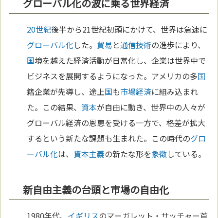
グローバル化の波に乗る世界経済
20世紀
後半から21世紀初頭にかけて、世界は急速に
グローバル化
した。
貿易
と
通信
技術
の進歩により、
国
境を越えた経済活動が日常化し、企業は世界中で
ビジネスを展開するようになった。アメリカの多
国
籍企業が先導し、途上
国
も
市場経済
に組み込まれ
た。この結果、
資本
が自由に動き、世界中の人々が
グローバル経済の恩恵を受ける一方で、格差が拡大
するという新たな課題も生まれた。この時代の
グロ
ーバル化
は、
資本主義
の新たな形を
象徴
している。
新自由主義の台頭と市場の自由化
1980年代、
イギリス
のマーガレット・サッチャー首