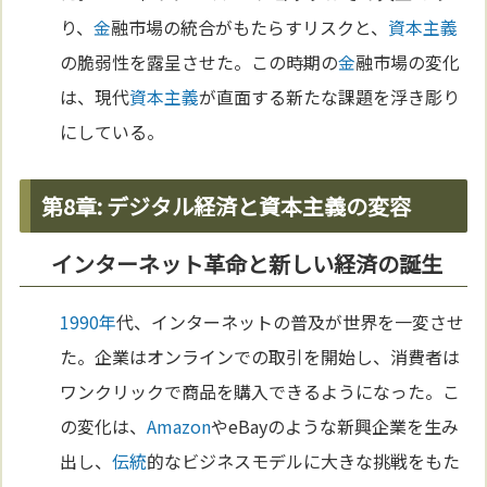
り、
金
融市場の統合がもたらすリスクと、
資本主義
の脆弱性を露呈させた。この時期の
金
融市場の変化
は、現代
資本主義
が直面する新たな課題を浮き彫り
にしている。
第8章: デジタル経済と資本主義の変容
インターネット革命と新しい経済の誕生
1990年
代、インターネットの普及が世界を一変させ
た。企業はオンラインでの取引を開始し、消費者は
ワンクリックで商品を購入できるようになった。こ
の変化は、
Amazon
やeBayのような新興企業を生み
出し、
伝統
的なビジネスモデルに大きな挑戦をもた