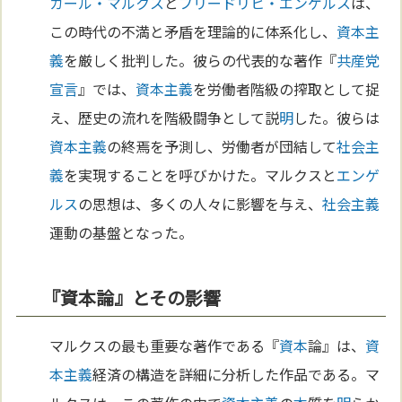
カール・マルクス
と
フリードリヒ・エンゲルス
は、
この時代の不満と矛盾を理論的に体系化し、
資本主
義
を厳しく批判した。彼らの代表的な著作『
共産党
宣言
』では、
資本主義
を労働者階級の搾取として捉
え、歴史の流れを階級闘争として説
明
した。彼らは
資本主義
の終焉を予測し、労働者が団結して
社会主
義
を実現することを呼びかけた。マルクスと
エンゲ
ルス
の思想は、多くの人々に影響を与え、
社会主義
運動の基盤となった。
『資本論』とその影響
マルクスの最も重要な著作である『
資本
論』は、
資
本主義
経済の構造を詳細に分析した作品である。マ