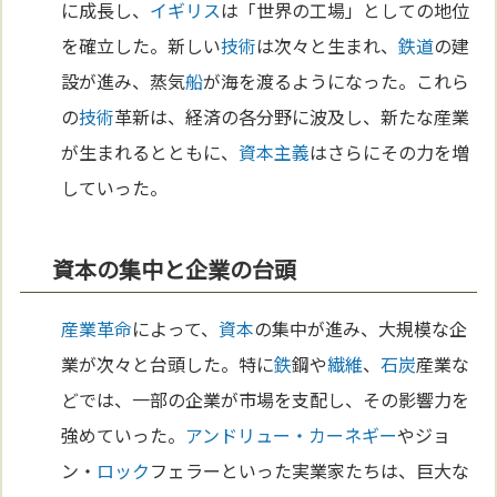
に成長し、
イギリス
は「世界の工場」としての地位
を確立した。新しい
技術
は次々と生まれ、
鉄道
の建
設が進み、蒸気
船
が海を渡るようになった。これら
の
技術
革新は、経済の各分野に波及し、新たな産業
が生まれるとともに、
資本主義
はさらにその力を増
していった。
資本の集中と企業の台頭
産業革命
によって、
資本
の集中が進み、大規模な企
業が次々と台頭した。特に
鉄
鋼や
繊維
、
石炭
産業な
どでは、一部の企業が市場を支配し、その影響力を
強めていった。
アンドリュー・カーネギー
やジョ
ン・
ロック
フェラーといった実業家たちは、巨大な