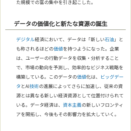
た規模での富の集中を引き起こした。
データの価値化と新たな資源の誕生
デジタル
経済において、データは「新しい
石油
」と
も称されるほどの
価値
を持つようになった。企業
は、ユーザーの行動データを収集・分析すること
で、市場の動向を予測し、効率的なビジネス戦略を
構築している。このデータの
価値
化は、
ビッグデー
タ
とAI
技術
の進展によってさらに加速し、従来の資
源とは異なる新しい経済資源として位置付けられて
いる。データ経済は、
資本主義
の新しいフロンティ
アを開拓し、今後もその影響力を拡大していく。