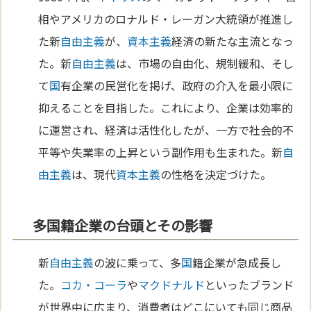
相やアメリカのロナルド・レーガン大統領が推進し
た新
自由主義
が、
資本主義
経済の新たな主流となっ
た。新
自由主義
は、市場の自由化、規制緩和、そし
て
国
有企業の民営化を掲げ、政府の介入を最小限に
抑えることを目指した。これにより、企業は効率的
に運営され、経済は活性化したが、一方で社会的不
平等や失業率の上昇という副作用も生まれた。新
自
由主義
は、現代
資本主義
の性格を決定づけた。
多国籍企業の台頭とその影響
新
自由主義
の波に乗って、多
国
籍企業が急成長し
た。
コカ・コーラ
や
マクドナルド
といったブランド
が世界中に広まり、消費者はどこにいても同じ商品