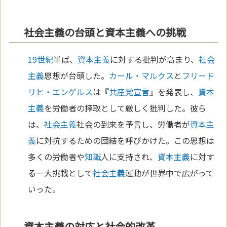
社会主義の台頭と資本主義への挑戦
19世紀
半ば、
資本主義
に対する批判が高まり、
社会
主義
思想が台頭した。
カール・マルクス
と
フリード
リヒ・エンゲルス
は『
共産党宣言
』を発表し、
資本
主義
を労働者の搾取として厳しく批判した。彼ら
は、
社会主義
社会の到来を予言し、労働者が
資本主
義
に対抗するための団結を呼びかけた。この思想は
多くの労働者や
知識
人に支持され、
資本主義
に対す
る一大挑戦として
社会主義
運動が世界中で広がって
いった。
資本主義の対応と社会的改革