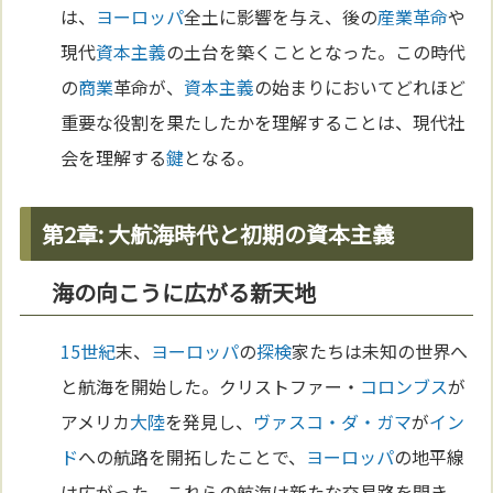
は、
ヨーロッパ
全土に影響を与え、後の
産業革命
や
現代
資本主義
の土台を築くこととなった。この時代
の
商業
革命が、
資本主義
の始まりにおいてどれほど
重要な役割を果たしたかを理解することは、現代社
会を理解する
鍵
となる。
第2章: 大航海時代と初期の資本主義
海の向こうに広がる新天地
15世紀
末、
ヨーロッパ
の
探検
家たちは未知の世界へ
と航海を開始した。クリストファー・
コロンブス
が
アメリカ
大陸
を発見し、
ヴァスコ・ダ・ガマ
が
イン
ド
への航路を開拓したことで、
ヨーロッパ
の地平線
は広がった。これらの航海は新たな交易路を開き、