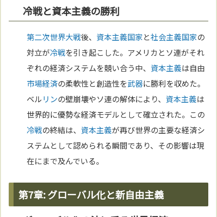
冷戦と資本主義の勝利
第二次世界大戦
後、
資本主義
国家
と
社会主義
国家
の
対立が
冷戦
を引き起こした。アメリカとソ連がそれ
ぞれの経済システムを競い合う中、
資本主義
は自由
市場経済
の柔軟性と創造性を
武器
に勝利を収めた。
ベル
リン
の壁崩壊やソ連の解体により、
資本主義
は
世界的に優勢な経済モデルとして確立された。この
冷戦
の終結は、
資本主義
が再び世界の主要な経済シ
ステムとして認められる瞬間であり、その影響は現
在にまで及んでいる。
第7章: グローバル化と新自由主義