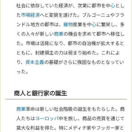
社会に依存していた経済が、次第に都市を中
心
とし
た
市場経済
へと変貌を遂げた。ブルゴーニュやフラ
ンドル地方の都市は、
織物
産業を中
心
に繁栄し、多
くの人々が新しい
商業
の機会を求めて都市へ移住し
た。市場は活発になり、都市の自治権が拡大すると
ともに、封建領主の力は弱まり始めた。これによ
り、
資本主義
の基礎がさらに強固なものとなってい
った。
商人と銀行家の誕生
商業
革命は新しい社会階級の誕生をもたらした。商
人たちは
ヨーロッパ
中を旅し、商品の売買を通じて
莫大な利益を得た。特にメディチ家やフッガー家と