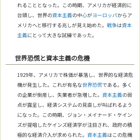
れることとなった。この時期、アメリカが経済的に
台頭し、世界の
資本主義
の中
心
が
ヨーロッパ
からア
メリカへと移行する兆しが見え始めた。
戦争
は
資本
主義
にとって大きな試練であった。
世界恐慌と資本主義の危機
1929年、アメリカで株価が暴落し、世界的な経済危
機が発生した。これが有名な
世界恐慌
である。多く
の企業が倒産し、失業者が急増した。
資本主義
の弱
点が露呈し、経済システムの見直しが叫ばれるよう
になった。この時期、ジョン・メイナード・ケイン
ズが提唱したケインズ経済学が注目され、政府の積
極的な経済介入が求められた。
資本主義
はこの危機