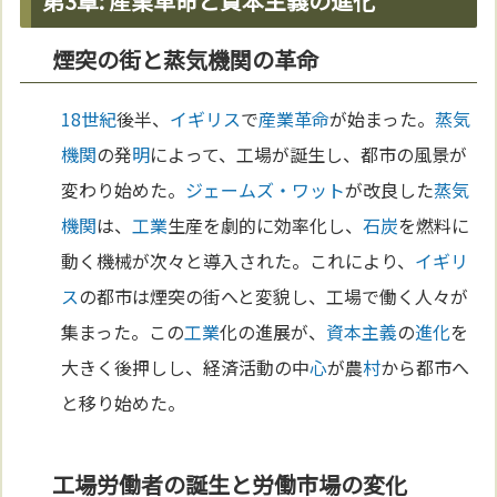
第3章: 産業革命と資本主義の進化
煙突の街と蒸気機関の革命
18世紀
後半、
イギリス
で
産業革命
が始まった。
蒸気
機関
の発
明
によって、工場が誕生し、都市の風景が
変わり始めた。
ジェームズ・ワット
が改良した
蒸気
機関
は、
工業
生産を劇的に効率化し、
石炭
を燃料に
動く機械が次々と導入された。これにより、
イギリ
ス
の都市は煙突の街へと変貌し、工場で働く人々が
集まった。この
工業
化の進展が、
資本主義
の
進化
を
大きく後押しし、経済活動の中
心
が農
村
から都市へ
と移り始めた。
工場労働者の誕生と労働市場の変化