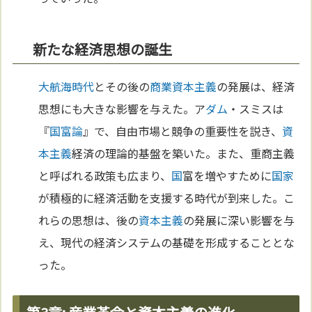
新たな経済思想の誕生
大航海時代
とその後の
商業
資本主義
の発展は、経済
思想にも大きな影響を与えた。ア
ダム
・スミスは
『
国富論
』で、自由市場と競争の重要性を説き、
資
本主義
経済の理論的基盤を築いた。また、重商主義
と呼ばれる政策も広まり、
国
富を増やすために
国家
が積極的に経済活動を支援する時代が到来した。こ
れらの思想は、後の
資本主義
の発展に深い影響を与
え、現代の経済システムの基礎を形成することとな
った。