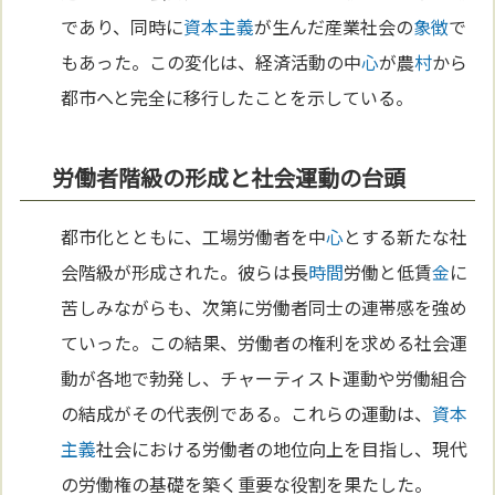
であり、同時に
資本主義
が生んだ産業社会の
象徴
で
もあった。この変化は、経済活動の中
心
が農
村
から
都市へと完全に移行したことを示している。
労働者階級の形成と社会運動の台頭
都市化とともに、工場労働者を中
心
とする新たな社
会階級が形成された。彼らは長
時間
労働と低賃
金
に
苦しみながらも、次第に労働者同士の連帯感を強め
ていった。この結果、労働者の権利を求める社会運
動が各地で勃発し、チャーティスト運動や労働組合
の結成がその代表例である。これらの運動は、
資本
主義
社会における労働者の地位向上を目指し、現代
の労働権の基礎を築く重要な役割を果たした。