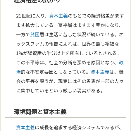
21世紀に入り、
資本主義
のもとでの経済格差がます
ます拡大している。富裕層はますます豊かになり、
一方で
貧困
層は生活に苦しむ状況が続いている。オ
ックスファムの報告によれば、世界の最も裕福な
1%が総資産の半分以上を所有しているとされる。
この不平等は、社会の分断を深める原因となり、
政
治
的な不安定要因ともなっている。
資本主義
は、機
会の平等を謳うが、現実にはその恩恵が一部の人々
に集中しているという厳しい現実がある。
環境問題と資本主義
資本主義
は成長を追求する経済システムであるが、