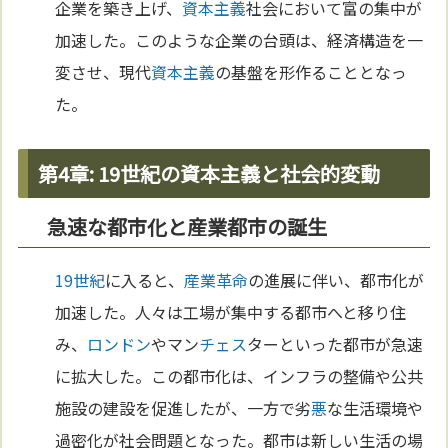
企業を築き上げ、
資本主義
社会において富の集中が
加速した。このような企業の台頭は、経済構造を一
変させ、現代
資本主義
の基盤を形作ることとなっ
た。
第4章: 19世紀の資本主義と社会的変動
急速な都市化と産業都市の誕生
19世紀
に入ると、
産業革命
の進展に伴い、都市化が
加速した。人々は工場が集中する都市へと移り住
み、
ロンドン
やマン
チェス
ターといった都市が急速
に拡大した。この都市化は、インフラの整備や公共
施設の建設を促進したが、一方で劣
悪
な生活環境や
過密化が社会問題となった。都市は新しい生活の場