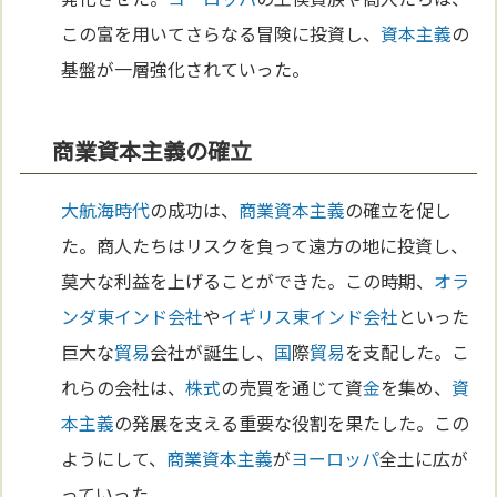
この富を用いてさらなる冒険に投資し、
資本主義
の
基盤が一層強化されていった。
商業資本主義の確立
大航海時代
の成功は、
商業
資本主義
の確立を促し
た。商人たちはリスクを負って遠方の地に投資し、
莫大な利益を上げることができた。この時期、
オラ
ンダ
東インド会社
や
イギリス
東インド会社
といった
巨大な
貿易
会社が誕生し、
国
際
貿易
を支配した。こ
れらの会社は、
株式
の売買を通じて資
金
を集め、
資
本主義
の発展を支える重要な役割を果たした。この
ようにして、
商業
資本主義
が
ヨーロッパ
全土に広が
っていった。