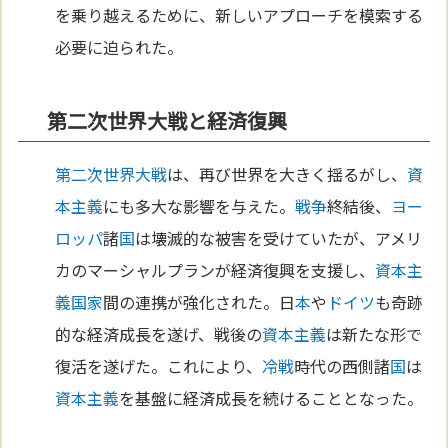
を乗り越えるために、新しいアプローチを模索する
必要に迫られた。
第二次世界大戦と経済復興
第二次世界大戦
は、再び世界を大きく揺るがし、
資
本主義
にも多大な影響を与えた。
戦争
終結後、
ヨー
ロッパ
諸
国
は壊滅的な被害を受けていたが、アメリ
カのマーシャルプランが経済復興を支援し、
資本主
義
国家
間の連携が強化された。日
本
や
ドイツ
も奇跡
的な経済成長を遂げ、戦後の
資本主義
は新たな形で
復活を遂げた。これにより、
冷戦
時代の西側諸
国
は
資本主義
を基盤に経済成長を続けることとなった。