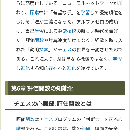
らに高度化している。ニューラルネットワークが加
わり、
探索
中に「有望な手」を
学習
して優先順位を
つける手法が主流になった。アルファゼロの成功
は、自己
学習
による
探索
技術
の新しい時代を告げ
た。評価
関数
や計算速度だけでなく、経験を取り入
れた「動的
探索
」が
チェス
の世界を一変させたので
ある。これにより、AIは単なる機械ではなく、
学習
し
進化
する知的
存在
へと
進化
を遂げている。
第6章 評価関数の知能化
チェスの心臓部: 評価関数とは
評価
関数
は
チェス
プログラムの「判断力」を司る
心
臓
部である。この
関数
は、駒の
価値
、盤面の安全