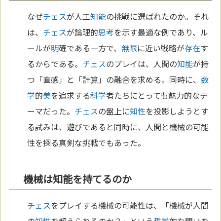
なぜ
チェス
が人工
知能
の挑戦に選ばれたのか。それ
は、
チェス
が論理的
思考
を示す最適な例であり、ル
ールが
明
確である一方で、
無限
に近い戦略が
存在
す
るからである。
チェス
のプレイは、人間の
知能
が持
つ「直感」と「計算」の融合を求める。同時に、
数
学
的
美
を追求する
科学
者たちにとっても魅力的なテ
ーマだった。
チェス
の盤上に
知性
を投影しようとす
る試みは、遊びであると同時に、人間と機械の可能
性を探る真剣な挑戦でもあった。
機械は知能を持てるのか
チェス
をプレイする機械の可能性は、「機械が人間