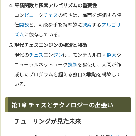
評価
関数
と
探索
アルゴリズム
の重要性
コン
ピュー
タ
チェス
の強さは、局面を評価する評
価
関数
と、可能な手を効率的に
探索
する
アルゴリ
ズム
に依存している。
現代
チェス
エン
ジン
の構造と特徴
現代の
チェス
エン
ジン
は、モンテカルロ木
探索
や
ニューラルネットワーク
技術
を駆使し、人間が作
成したプログラムを超える独自の戦略を構築して
いる。
第1章 チェスとテクノロジーの出会い
チューリングが見た未来