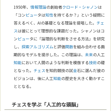
1950年、
情報理論
の創始者
クロード・シャノン
は
「コン
ピュー
タは
知性
を持てるか？」という疑問に
答えるべく、AIの基礎となる理論を提唱した。
チェ
ス
は彼にとって理想的な課題だった。シャノンはコ
ン
ピュー
タに「論理的な判断をさせる方法」を研究
し、
探索
アルゴリズム
と評価
関数
を組み合わせる画
期的なモデルを提示した。この理論は、
未来
の人工
知能
において人間のような判断を模倣する
技術
の礎
となった。
チェス
を知的競技の試
金
石に選んだ彼の
ビジョンは、後に人工
知能
の歴史を大きく動かすこ
ととなる。
チェスを学ぶ「人工的な頭脳」