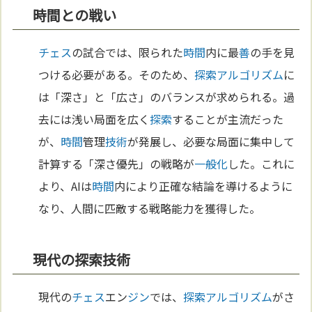
時間との戦い
チェス
の試合では、限られた
時間
内に最
善
の手を見
つける必要がある。そのため、
探索
アルゴリズム
に
は「深さ」と「広さ」のバランスが求められる。過
去には浅い局面を広く
探索
することが主流だった
が、
時間
管理
技術
が発展し、必要な局面に集中して
計算する「深さ優先」の戦略が
一般化
した。これに
より、AIは
時間
内により正確な結論を導けるように
なり、人間に匹敵する戦略能力を獲得した。
現代の探索技術
現代の
チェス
エン
ジン
では、
探索
アルゴリズム
がさ