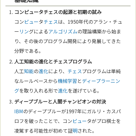
コン
ピュー
タ
チェス
の起源と初期の試み
コン
ピュー
タ
チェス
は、1950年代のアラン・チュ
ー
リン
グによる
アルゴリズム
の理論構築から始ま
り、その後のプログラム開発により発展してきた
分野である。
人工
知能
の
進化
と
チェス
プログラム
人工
知能
の
進化
により、
チェス
プログラムは単純
なルールベースから
機械学習
と
ディープラーニン
グ
を取り入れる形で
進化
を遂げている。
ディープブルーと人間チャンピオンの対決
IBM
のディープブルーが1997年にガルリ・カスパ
ロフを破ったことで、コン
ピュー
タがプロ棋士を
凌駕する可能性が初めて証
明
された。