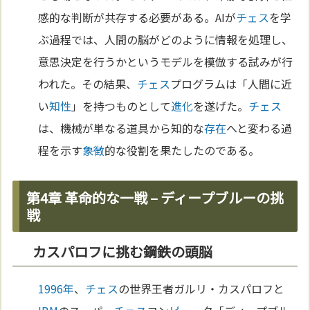
感的な判断が共存する必要がある。AIが
チェス
を学
ぶ過程では、人間の脳がどのように情報を処理し、
意思決定を行うかというモデルを模倣する試みが行
われた。その結果、
チェス
プログラムは「人間に近
い
知性
」を持つものとして
進化
を遂げた。
チェス
は、機械が単なる道具から知的な
存在
へと変わる過
程を示す
象徴
的な役割を果たしたのである。
第4章 革命的な一戦 – ディープブルーの挑
戦
カスパロフに挑む鋼鉄の頭脳
1996年
、
チェス
の世界王者ガルリ・カスパロフと