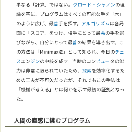
単なる「計算」ではない。
クロード・シャノン
の理
論を基に、プログラムはすべての可能な手を「木」
のように広げ、最
善
手を探す。
アルゴリズム
は各局
面に「スコア」をつけ、相手にとって最
悪
の手を選
びながら、自分にとって最
善
の結果を導き出す。こ
の方法は「Minimax法」として知られ、今日の
チェ
ス
エン
ジン
の中核を成す。当時のコン
ピュー
タの能
力は非常に限られていたため、
探索
を効率化するた
めの工夫が不可欠だったが、それでもこの手法は
「機械が考える」とは何かを示す最初の証拠となっ
た。
人間の直感に挑むプログラム