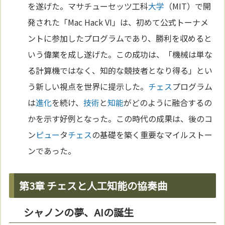
を遂げた。マサチューセッツ工科
大学
（MIT）で開
発された「Mac Hack VI」は、初めて公式トーナメ
ントに参加したプログラムであり、勝利を収めると
いう偉業を成し遂げた。この成功は、「機械は単な
る計算機ではなく、知的な競技者となり得る」とい
う新しい視点を世界に提示した。
チェス
プログラム
は
進化
を続け、
技術
と
知能
がどのように融合するの
かを示す好例となった。この時代の成果は、後のコ
ン
ピュー
タ
チェス
の基礎を築く重要なマイルストー
ンであった。
第3章 チェスと人工知能の協奏曲
シャノンの夢、AIの誕生