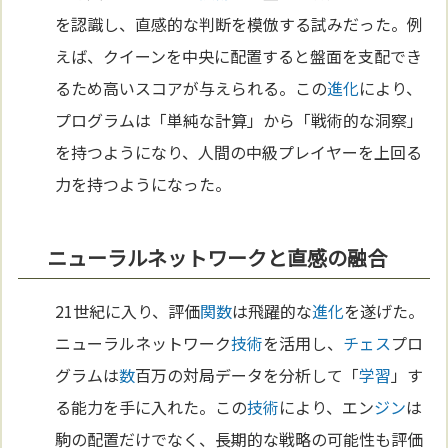
を認識し、直感的な判断を模倣する試みだった。例
えば、クイーンを中央に配置すると盤面を支配でき
るため高いスコアが与えられる。この
進化
により、
プログラムは「単純な計算」から「戦術的な洞察」
を持つようになり、人間の中級プレイヤーを上回る
力を持つようになった。
ニューラルネットワークと直感の融合
21世紀に入り、評価
関数
は飛躍的な
進化
を遂げた。
ニューラルネットワーク
技術
を活用し、
チェス
プロ
グラムは
数
百万の対局データを分析して「
学習
」す
る能力を手に入れた。この
技術
により、エン
ジン
は
駒の配置だけでなく、長期的な戦略の可能性も評価