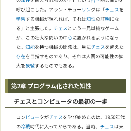
の
知性
を超えられるのか？」という
哲学
的な問いを
呼び起こした。アラン・チュー
リン
グは「
チェス
を
学習
する機械が現れれば、それは
知性
の証
明
にな
る」と主張した。
チェス
という一見単純なゲーム
が、この壮大な問いの中
心
に置かれるようになっ
た。
知能
を持つ機械の開発は、単に
チェス
を超えた
存在
を目指すものであり、それは人間の可能性の拡
大を
象徴
するものでもある。
第2章 プログラム化された知性
チェスとコンピュータの最初の一歩
コン
ピュー
タが
チェス
を学び始めたのは、1950年代
の
冷戦
時代に入ってからである。当時、
チェス
は東