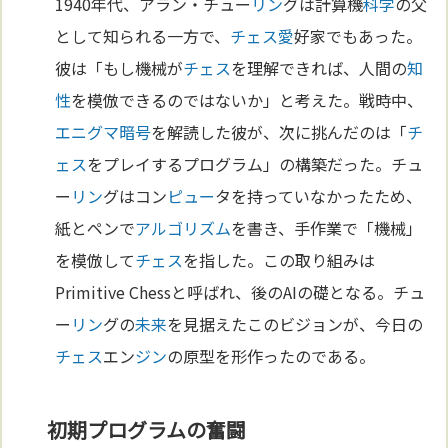
1940年代、アラン・チュー
リン
グは計算機
科学
の父
として知られる一方で、
チェス
愛
好家でもあった。
彼は「もし機械が
チェス
を理解できれば、人間の
知
性
を模倣できるのではないか」と考えた。戦時中、
エニグマ
暗号
を解読した彼が、次に挑んだのは「
チ
ェス
をプレイするプログラム」の構築だった。チュ
ー
リン
グはコン
ピュー
タを持っていなかったため、
紙とペンで
アルゴリズム
を書き、手作業で「機械」
を模倣して
チェス
を指した。この取り組みは
Primitive Chessと呼ばれ、後のAIの礎となる。チュ
ー
リン
グの
未来
を見据えたこのビジョンが、今日の
チェス
エン
ジン
の原型を形作ったのである。
初期プログラムの奮闘