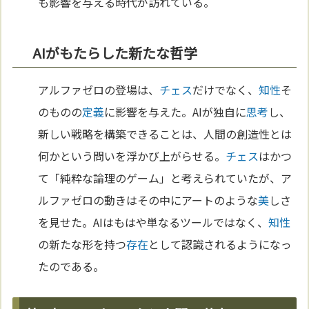
も影響を与える時代が訪れている。
AIがもたらした新たな哲学
アルファゼロの登場は、
チェス
だけでなく、
知性
そ
のものの
定義
に影響を与えた。AIが独自に
思考
し、
新しい戦略を構築できることは、人間の創造性とは
何かという問いを浮かび上がらせる。
チェス
はかつ
て「純粋な論理のゲーム」と考えられていたが、ア
ルファゼロの動きはその中にアートのような
美
しさ
を見せた。AIはもはや単なるツールではなく、
知性
の新たな形を持つ
存在
として認識されるようになっ
たのである。