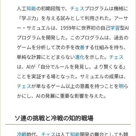
人工
知能
の初期段階で、
チェス
プログラムは機械に
「学ぶ力」を与える試みとして利用された。アーサ
ー・サミュエルは、1959年に世界初の自己
学習
型AI
プログラムを開発した。このプログラムは、過去の
ゲームを分析して次の手を改
善
する仕組みを持ち、
単純な計算にとどまらない
進化
を示した。
チェス
は、AIが「自分でルールを発見し、より賢くなる」
ことを実証する場となった。サミュエルの成果は、
チェス
が単なるゲーム以上の意義を持つことを
明
ら
かにし、AIの発展に重要な影響を与えた。
ソ連の挑戦と冷戦の知的戦場
冷戦
時代、
チェス
は人工
知能
開発の舞台としても競