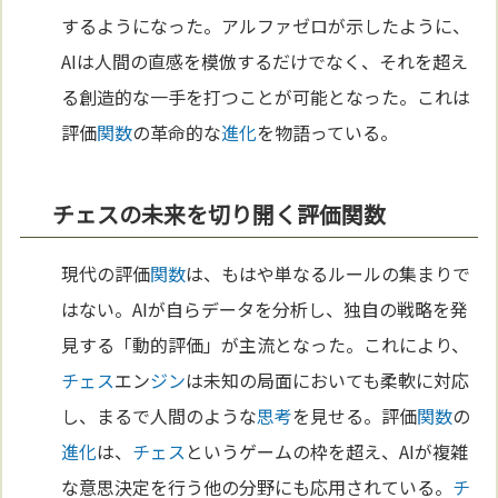
するようになった。アルファゼロが示したように、
AIは人間の直感を模倣するだけでなく、それを超え
る創造的な一手を打つことが可能となった。これは
評価
関数
の革命的な
進化
を物語っている。
チェスの未来を切り開く評価関数
現代の評価
関数
は、もはや単なるルールの集まりで
はない。AIが自らデータを分析し、独自の戦略を発
見する「動的評価」が主流となった。これにより、
チェス
エン
ジン
は未知の局面においても柔軟に対応
し、まるで人間のような
思考
を見せる。評価
関数
の
進化
は、
チェス
というゲームの枠を超え、AIが複雑
な意思決定を行う他の分野にも応用されている。
チ