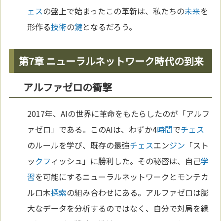
ェス
の盤上で始まったこの革新は、私たちの
未来
を
形作る
技術
の
鍵
となるだろう。
第7章 ニューラルネットワーク時代の到来
アルファゼロの衝撃
2017年、AIの世界に革命をもたらしたのが「アルフ
ァゼロ」である。このAIは、わずか4
時間
で
チェス
のルールを学び、既存の最強
チェス
エン
ジン
「スト
ッ
クフ
ィッシュ」に勝利した。その秘密は、自己
学
習
を可能にするニューラルネットワークとモンテカ
ルロ木
探索
の組み合わせにある。アルファゼロは膨
大なデータを分析するのではなく、自分で対局を繰