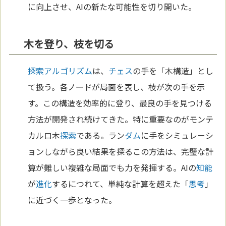
に向上させ、AIの新たな可能性を切り開いた。
木を登り、枝を切る
探索
アルゴリズム
は、
チェス
の手を「木構造」とし
て扱う。各ノードが局面を表し、枝が次の手を示
す。この構造を効率的に登り、最良の手を見つける
方法が開発され続けてきた。特に重要なのがモンテ
カルロ木
探索
である。ラン
ダム
に手をシミュレーシ
ョンしながら良い結果を探るこの方法は、完璧な計
算が難しい複雑な局面でも力を発揮する。AIの
知能
が
進化
するにつれて、単純な計算を超えた「
思考
」
に近づく一歩となった。