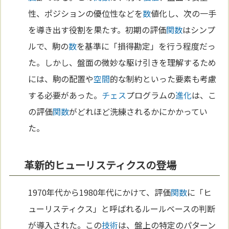
性、ポジションの優位性などを
数
値化し、次の一手
を導き出す役割を果たす。初期の評価
関数
はシンプ
ルで、駒の
数
を基準に「損得勘定」を行う程度だっ
た。しかし、盤面の微妙な駆け引きを理解するため
には、駒の配置や
空間
的な制約といった要素も考慮
する必要があった。
チェス
プログラムの
進化
は、こ
の評価
関数
がどれほど洗練されるかにかかってい
た。
革新的ヒューリスティクスの登場
1970年代から1980年代にかけて、評価
関数
に「ヒ
ューリスティクス」と呼ばれるルールベースの判断
が導入された。この
技術
は、盤上の特定のパターン