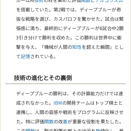
ルーはAI
技術
の粋を集めた評価
関数
と
アルゴリズム
を搭載していた。第2戦では、ディープブルーが奇
抜な戦略を選び、カスパロフを驚かせた。試合は緊
張感に満ち、最終的にディープブルーが6試合中2勝
3引き分けで勝利を収めた。この勝利は世界中に衝
撃を与え、「機械が人間の
知性
を超えた瞬間」とし
て
記憶
されている。
技術の進化とその裏側
ディープブルーの勝利は、その計算能力だけでは達
成されなかった。
IBM
の開発チームはトップ棋士と
連携し、人間の直感や戦術をプログラムに反映させ
た。特に評価
関数
の改
善
が重要な役割を果たした。
この
関数
は、駒の配置や盤上の状況を
数
値化し、最