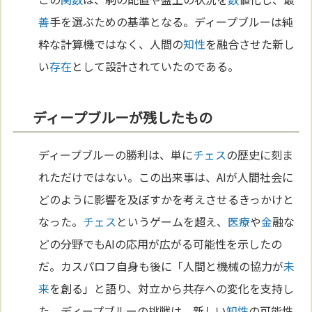
善
手を選ぶための基準となる。ディープブルーは純
粋な計算機ではなく、人間の
知性
を融合させた新し
い
存在
として設計されていたのである。
ディープブルーが残したもの
ディープブルーの勝利は、単に
チェス
の歴史に刻ま
れただけではない。この出来事は、AIが人間社会に
どのように影響を及ぼすかを考えさせるきっかけと
なった。
チェス
というゲームを超え、
医療
や
金
融な
どの分野でもAIの応用が広がる可能性を示したの
だ。カスパロフ自身も後に「人間と機械の協力が
未
来
を創る」と語り、対立から共存への変化を支持し
た。ディープブルーの挑戦は、新しい
知性
の可能性