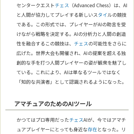
センタークエスト
チェス
（Advanced Chess）は、AI
と人間が協力してプレイする新しいス
タイ
ルの競技
である。この形式では、プレイヤーがAIの助言を受
けながら戦略を決定する。AIの分析力と人間の創造
性を融合するこの競技は、
チェス
の可能性をさらに
広げた。世界大会も開催され、AIの提案を超える独
創的な手を打つ人間プレイヤーの姿が観衆を魅了し
ている。これにより、AIは単なるツールではなく
「知的な共演者」として認識されるようになった。
アマチュアのためのAIツール
かつてはプロ専用だった
チェス
AIが、今ではアマチ
ュアプレイヤーにとっても身近な
存在
となった。リ