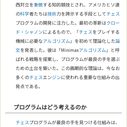
西対立を
象徴
する知的競技とされ、アメリカとソ連
の
科学
者たちは
技術
力を誇示する手段として
チェス
プログラムの開発に注力した。最初の革新は
クロー
ド・シャノン
によるもので、「
チェス
をプレイする
機械に必要な
アルゴリズム
」を初めて理論化した
論
文
を発表した。彼は「Minimax
アルゴリズム
」と呼
ばれる戦略を提案し、プログラムが最良の手を選ぶ
ための土台を築いた。この画期的な理論は、今なお
多くの
チェス
エン
ジン
に使われる重要な仕組みの出
発点である。
プログラムはどう考えるのか
チェス
プログラムが最良の手を見つける仕組みは、