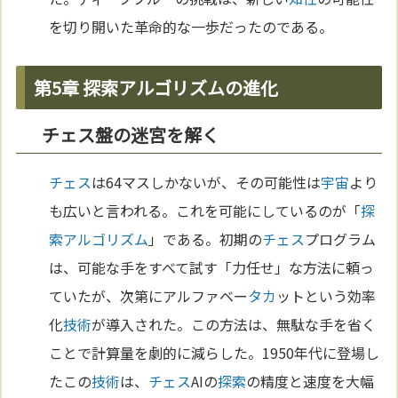
を切り開いた革命的な一歩だったのである。
第5章 探索アルゴリズムの進化
チェス盤の迷宮を解く
チェス
は64マスしかないが、その可能性は
宇宙
より
も広いと言われる。これを可能にしているのが「
探
索
アルゴリズム
」である。初期の
チェス
プログラム
は、可能な手をすべて試す「力任せ」な方法に頼っ
ていたが、次第にアルファベー
タカ
ットという効率
化
技術
が導入された。この方法は、無駄な手を省く
ことで計算量を劇的に減らした。1950年代に登場し
たこの
技術
は、
チェス
AIの
探索
の精度と速度を大幅