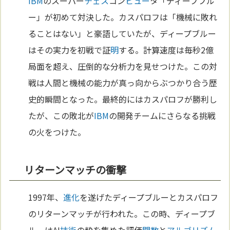
IBM
のスーパー
チェス
コン
ピュー
タ「ディープブル
ー」が初めて対決した。カスパロフは「機械に敗れ
ることはない」と豪語していたが、ディープブルー
はその実力を初戦で証
明
する。計算速度は毎秒2億
局面を超え、圧倒的な分析力を見せつけた。この対
戦は人間と機械の能力が真っ向からぶつかり合う歴
史的瞬間となった。最終的にはカスパロフが勝利し
たが、この敗北が
IBM
の開発チームにさらなる挑戦
の火をつけた。
リターンマッチの衝撃
1997年、
進化
を遂げたディープブルーとカスパロフ
のリターンマッチが行われた。この時、ディープブ