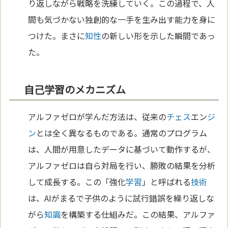
り返しながら戦略を洗練していく。この過程で、人
間も気づかない独創的な一手を生み出す能力を身に
つけた。まさに
知性
の新しい形を示した瞬間であっ
た。
自己学習のメカニズム
アルファゼロが学んだ方法は、従来の
チェス
エン
ジ
ン
とは全く異なるものである。通常のプログラム
は、人間が用意したデータに基づいて動作するが、
アルファゼロは自ら対局を行い、勝敗の結果を分析
して成長する。この「強化
学習
」と呼ばれる
技術
は、AIがまるで子供のように試行錯誤を繰り返しな
がら
知識
を構築する仕組みだ。この結果、アルファ