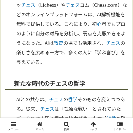
ッ
チェス
（Lichess）や
チェス
コム（Chess.com）な
どのオンラインプラットフォームは、AI解析機能を
無料で提供している。これにより、初
心
者でもプロ
のように自分の対局を分析し、弱点を克服できるよ
うになった。AIは
教育
の場でも活用され、
チェス
の
楽しさを広める一方で、多くの人に「学ぶ喜び」を
与えている。
新たな時代のチェスの哲学
AIとの共存は、
チェス
の
哲学
そのものを変えつつあ
る。従来、
チェス
は「孤独な戦い」とされていた
が、今では人間と機械の協力が生み出す「
知性
の融
合」が注目されている。これは単なるゲームの
進化
メニュー
ホーム
検索
トップ
サイドバー