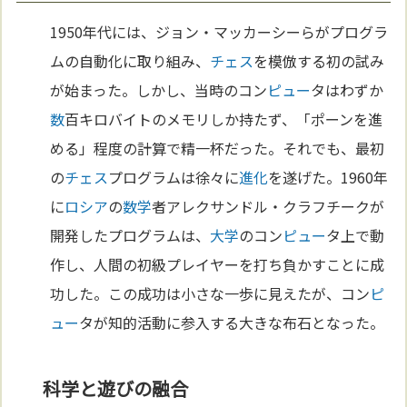
1950年代には、ジョン・マッカーシーらがプログラ
ムの自動化に取り組み、
チェス
を模倣する初の試み
が始まった。しかし、当時のコン
ピュー
タはわずか
数
百キロバイトのメモリしか持たず、「ポーンを進
める」程度の計算で精一杯だった。それでも、最初
の
チェス
プログラムは徐々に
進化
を遂げた。1960年
に
ロシア
の
数学
者アレクサンドル・クラフチークが
開発したプログラムは、
大学
のコン
ピュー
タ上で動
作し、人間の初級プレイヤーを打ち負かすことに成
功した。この成功は小さな一歩に見えたが、コン
ピ
ュー
タが知的活動に参入する大きな布石となった。
科学と遊びの融合