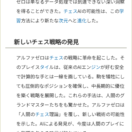
ゼロは単なるデータ処理では到達できない深い洞察
を得ることができた。
チェス
AIの可能性は、この
学
習
方法により新たな
次元
へと
進化
した。
新しいチェス戦略の発見
アルファゼロは
チェス
の戦略に革命を起こした。そ
のプレイス
タイ
ルは、従来のAIエン
ジン
が好む安全
で計算的な手とは一線を画している。駒を犠牲にし
ても圧倒的なポジションを確保し、中長期的に優位
を築く戦略を展開した。これらの手法は、人間のグ
ランドマスターたちをも驚かせた。アルファゼロは
「人間の
チェス
理論」を覆し、新しい戦術の可能性
を示した。AIによる発見が、今度は人間のプレイに