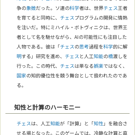
争の
象徴
だった。ソ連の
科学
者は、世界
チェス
王者
を育てると同時に、
チェス
プログラムの開発に情熱
を注いだ。特にミハイル・ボトヴィニクは、世界王
者として名を馳せながら、AIの可能性にも注目した
人物である。彼は「
チェス
の
思考
過程を
科学
的に解
明
する」研究を進め、
チェス
と人工
知能
の
橋
渡しを
行った。この時代、
チェス
は単なる
娯楽
ではなく、
国家
の知的優位性を競う舞台として扱われたのであ
る。
知性と計算のハーモニー
チェス
は、人工
知能
が「計算」と「
知性
」を融合さ
せる場となった。このゲームでは、冷静な計算と直