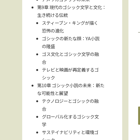
第9章 現代のゴシック文学と文化：
生き続ける伝統
スティーブン・キングが描く
恐怖の進化
ゴシックの新たな顔：YA小説
の隆盛
ゴス文化とゴシック文学の融
合
テレビと映画が再定義するゴ
シック
第10章 ゴシック小説の未来：新た
な可能性と展望
テクノロジーとゴシックの融
合
グローバル化するゴシック文
学
サステイナビリティと環境ゴ
シック