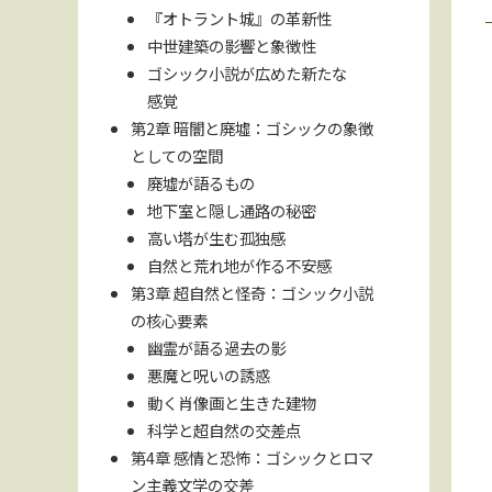
『オトラント城』の革新性
中世建築の影響と象徴性
ゴシック小説が広めた新たな
感覚
第2章 暗闇と廃墟：ゴシックの象徴
としての空間
廃墟が語るもの
地下室と隠し通路の秘密
高い塔が生む孤独感
自然と荒れ地が作る不安感
第3章 超自然と怪奇：ゴシック小説
の核心要素
幽霊が語る過去の影
悪魔と呪いの誘惑
動く肖像画と生きた建物
科学と超自然の交差点
第4章 感情と恐怖：ゴシックとロマ
ン主義文学の交差