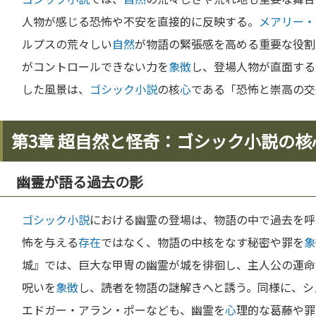
人物が感じる恐怖や不安を直接的に反映する。
メアリー・
ルプスの荒々しい
自然
が物語の緊張感を高める重要な役割
がコントロールできない力を
象徴
し、登場人物が直面する
した風景は、
ゴシック小説
の核
心
である「恐怖と崇高の交
第3章 超自然と怪奇：ゴシック小説の核
幽霊が語る過去の影
ゴシック小説
における幽霊の登場は、物語の中で過去を呼
怖を与える
存在
ではなく、物語の中核をなす秘密や罪を
象
城』では、巨大な甲冑の幽霊が城を徘徊し、主人公の運命
呪いを
象徴
し、読者を物語の謎解きへと誘う。同様に、シ
エドガー・アラン・ポーなども、幽霊を
心
理的な葛藤や罪