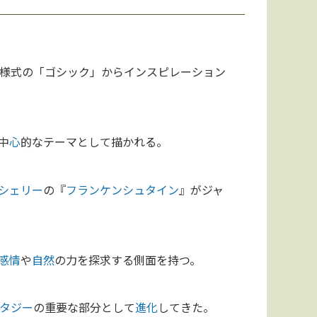
様式の「ゴシック」からインスピレーション
中
心
的なテーマとして描かれる。
シェリー
の『
フランケンシュタイン
』がジャ
感情
や
自然
の力を探求する側面を持つ。
タジー
の重要な部分として
進化
してきた。