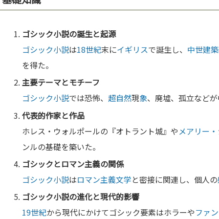
ゴシック小説
の誕生と起源
ゴシック小説
は
18世紀
末に
イギリス
で誕生し、
中世
建築
を得た。
主要テーマとモチーフ
ゴシック小説
では恐怖、
超自然
現
象
、廃墟、孤立などが
代表的作家と作品
ホレス・ウォルポールの『オトラント城』や
メアリー・
ンルの基礎を築いた。
ゴシックと
ロマン主義
の関係
ゴシック小説
は
ロマン主義
文学
と密接に関連し、個人の
ゴシック小説
の
進化
と現代的影響
19世紀
から現代にかけてゴシック要素はホラーや
ファン