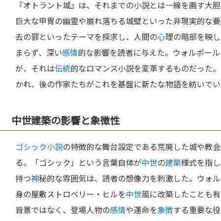
『オトラント城』は、それまでの小説とは一線を画す大胆
巨大な甲冑の幽霊や崩れ落ちる城壁といった非現実的な要
去の罪といったテーマを探求し、人間の
心
理の暗部を映し
まらず、深い
感情
的な影響を読者に与えた。ウォルポール
が、それは
伝統
的なロマンス小説を変革するものだった。
かれ、後の作家たちがこれを基盤に新たな物語を紡いでい
中世建築の影響と象徴性
ゴシック小説
の特徴的な舞台設定である荒廃した城や教会
る。「ゴシック」という言葉自体が
中世
の
建築
様式を指し
持つ
神
秘的な雰囲気は、読者の想像力を刺激した。ウォル
身の屋敷ストロベリー・ヒルを
中世
風に改築したことも有
背景ではなく、登場人物の
感情
や運命を
象徴
する重要な役