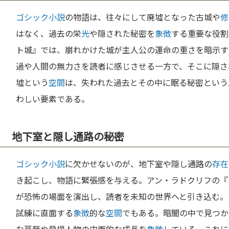
ゴシック小説
の物語は、往々にして廃墟となった古城や
修
はなく、過去の栄
光
や隠された秘密を
象徴
する重要な役割
ト城』では、崩れかけた城が主人公の運命の重さを暗示す
過や人間の無力さを読者に感じさせる一方で、そこに隠さ
墟という
空間
は、失われた過去とその中に眠る秘密という
わしい要素である。
地下室と隠し通路の秘密
ゴシック小説
に欠かせないのが、地下室や隠し通路の
存在
き起こし、物語に緊張感を与える。アン・ラドクリフの『
が恐怖の場面を演出し、読者を未知の世界へと引き込む。
試練に直面する
象徴
的な
空間
でもある。暗闇の中で見つか