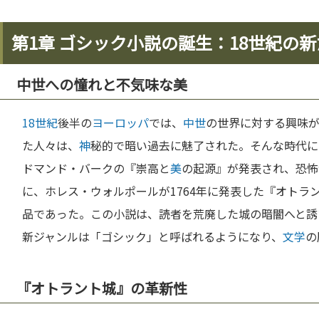
第1章 ゴシック小説の誕生：18世紀の
中世への憧れと不気味な美
18世紀
後半の
ヨーロッパ
では、
中世
の世界に対する興味
た人々は、
神
秘的で暗い過去に魅了された。そんな時代に
ドマンド・バークの『崇高と
美
の起源』が発表され、恐怖
に、ホレス・ウォルポールが1764年に発表した『オトラ
品であった。この小説は、読者を荒廃した城の暗闇へと誘
新ジャンルは「ゴシック」と呼ばれるようになり、
文学
の
『オトラント城』の革新性