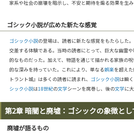
家系や社会の崩壊を暗示し、不安と期待を煽る効果を生み
ゴシック小説が広めた新たな感覚
ゴシック小説
の登場は、読者に新たな感覚をもたらした。
交差する体験である。当時の読者にとって、巨大な幽霊や
的なものだった。加えて、物語を通じて描かれる家族の呪
的な深みを持っていた。これにより、単なる
娯楽
を超えた
トラント城』は多くの読者に読まれ、
ゴシック小説
は瞬く
シック小説
は
18世紀
の
文学
シーンを席巻し、後の
文学
に大
第2章 暗闇と廃墟：ゴシックの象徴とし
廃墟が語るもの