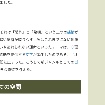
出した。
それは「恐怖」と「驚嘆」という二つの
感情
が
暗い廃墟が織りなす世界はこれまでにない刺激
いや逃れられない運命といったテーマは、
心
理
感動を提供する
文学
が誕生したのである。『オ
間に広まった。こうして新ジャンルとしての
ゴ
きな影響を与えた。
ての空間