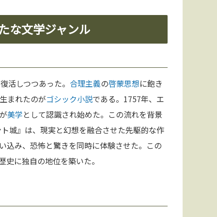
新たな文学ジャンル
が復活しつつあった。
合理主義
の
啓蒙思想
に飽き
生まれたのが
ゴシック小説
である。1757年、エ
が
美学
として認識され始めた。この流れを背景
ント城』は、現実と幻想を融合させた先駆的な作
い込み、恐怖と驚きを同時に体験させた。この
歴史に独自の地位を築いた。