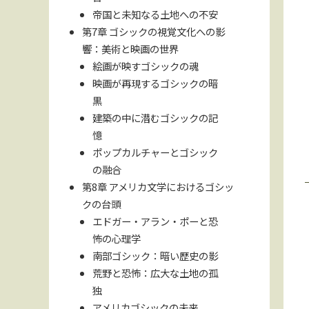
帝国と未知なる土地への不安
第7章 ゴシックの視覚文化への影
響：美術と映画の世界
絵画が映すゴシックの魂
映画が再現するゴシックの暗
黒
建築の中に潜むゴシックの記
憶
ポップカルチャーとゴシック
の融合
第8章 アメリカ文学におけるゴシッ
クの台頭
エドガー・アラン・ポーと恐
怖の心理学
南部ゴシック：暗い歴史の影
荒野と恐怖：広大な土地の孤
独
アメリカゴシックの未来