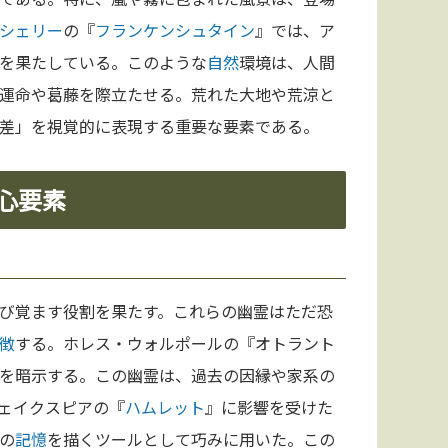
シェリー
の『
フランケンシュタイン
』では、ア
を果たしている。このような
自然
環境は、人間
運命や葛藤を際立たせる。荒れた大地や荒涼と
差」を視覚的に表現する重要な要素である。
心要素
び覚ます役割を果たす。これらの幽霊はただ恐
徴
する。ホレス・ウォルポールの『オトラント
を暗示する。この幽霊は、過去の因縁や家系の
ェイクスピアの『
ハムレット
』に影響を受けた
の
記憶
を描くツールとして巧みに用いた。この