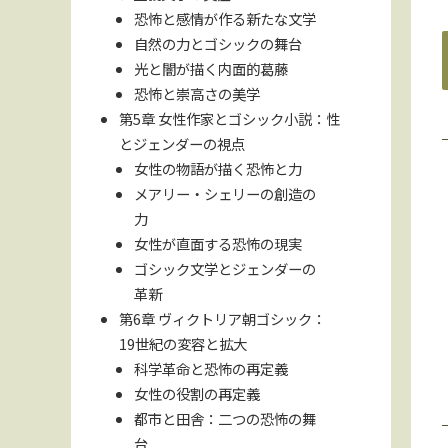
恐怖と感情が作る新たな文学
自然の力とゴシックの舞台
光と闇が描く内面的葛藤
恐怖と崇高さの美学
第5章 女性作家とゴシック小説：性
とジェンダーの視点
女性の物語が描く恐怖と力
メアリー・シェリーの創造の
力
女性が直面する恐怖の現実
ゴシック文学とジェンダーの
革新
第6章 ヴィクトリア朝ゴシック：
19世紀の変容と拡大
科学革命と恐怖の再定義
女性の役割の再定義
都市と田舎：二つの恐怖の舞
台