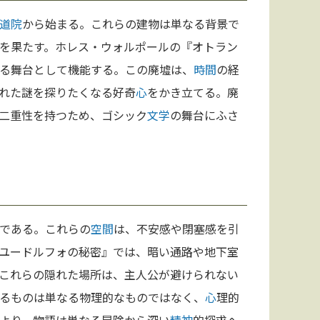
道院
から始まる。これらの建物は単なる背景で
を果たす。ホレス・ウォルポールの『オトラン
る舞台として機能する。この廃墟は、
時間
の経
れた謎を探りたくなる好奇
心
をかき立てる。廃
二重性を持つため、ゴシック
文学
の舞台にふさ
である。これらの
空間
は、不安感や閉塞感を引
ユードルフォの秘密』では、暗い通路や地下室
これらの隠れた場所は、主人公が避けられない
るものは単なる物理的なものではなく、
心
理的