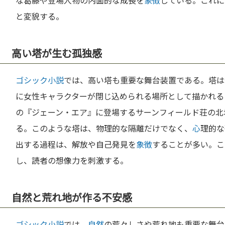
な葛藤や登場人物の内面的な成長を
象徴
している。これに
と変貌する。
高い塔が生む孤独感
ゴシック小説
では、高い塔も重要な舞台装置である。塔は
に女性キャラクターが閉じ込められる場所として描かれる
の『ジェーン・エア』に登場するサーンフィールド荘の北
る。このような塔は、物理的な隔離だけでなく、
心
理的な
出する過程は、解放や自己発見を
象徴
することが多い。こ
し、読者の想像力を刺激する。
自然と荒れ地が作る不安感
ゴシック小説
では、
自然
の荒々しさや荒れ地も重要な舞台