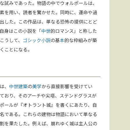
な試みであった。物語の中でウォルポールは、
素を用い、読者を驚かせた。同時に、運命や過
出した。この作品は、単なる恐怖の提供にとど
自身はこの小説を「
中世
的ロマンス」と称した
こうして、
ゴシック小説
の基
本
的な枠組みが築
くことになる。
は、
中世
建築
の
美学
から直接影響を受けてい
ており、そのアーチや尖塔、ステンドグラスが
ポールが『オトラント城』を書くにあたり、自
名である。これらの建物は物語において単なる
割を果たした。例えば、崩れゆく城は主人公の