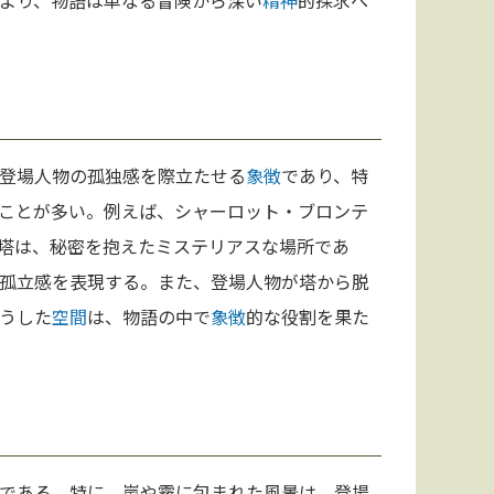
より、物語は単なる冒険から深い
精神
的探求へ
登場人物の孤独感を際立たせる
象徴
であり、特
ことが多い。例えば、シャーロット・ブロンテ
塔は、秘密を抱えたミステリアスな場所であ
孤立感を表現する。また、登場人物が塔から脱
うした
空間
は、物語の中で
象徴
的な役割を果た
である。特に、嵐や霧に包まれた風景は、登場