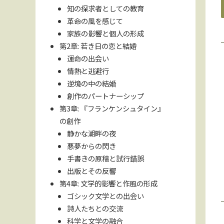
知の探求者としての教育
革命の風を感じて
家族の影響と個人の形成
第2章: 若き日の恋と結婚
運命の出会い
情熱と逃避行
逆境の中の結婚
創作のパートナーシップ
第3章: 『フランケンシュタイン』
の創作
静かな湖畔の夜
悪夢からの閃き
手書きの原稿と試行錯誤
出版とその反響
第4章: 文学的影響と作風の形成
ゴシック文学との出会い
詩人たちとの交流
科学と文学の融合