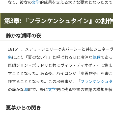
なり、彼女の
文学
的成果を支える大きな要素となったので
第3章: 『フランケンシュタイン』の創作
静かな湖畔の夜
1816年、メアリ・シェリーは夫パーシーと共にジュネー
象
により「夏のない年」と呼ばれるほど冷涼な
気候
であっ
医師ジョン・ポリドリと共にヴィラ・ディオダティに集ま
すこととなった。ある夜、バイロンが「幽霊物語」を書こ
作することとなった。この出来事が、『
フランケンシュタ
の静かな
湖
畔で、後に
文学
史に残る怪物の物語の構想を練
悪夢からの閃き