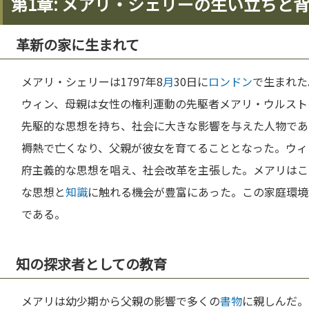
第1章: メアリ・シェリーの生い立ちと
革新の家に生まれて
メアリ・シェリーは1797年8
月
30日に
ロンドン
で生まれた
ウィン、母親は女性の権利運動の先駆者メアリ・ウルスト
先駆的な思想を持ち、社会に大きな影響を与えた人物であ
褥熱で亡くなり、父親が彼女を育てることとなった。ウィ
府主義的な思想を唱え、社会改革を主張した。メアリはこ
な思想と
知識
に触れる機会が豊富にあった。この家庭環境
である。
知の探求者としての教育
メアリは幼少期から父親の影響で多くの
書物
に親しんだ。