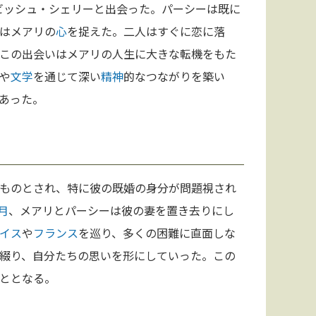
・ビッシュ・シェリーと出会った。パーシーは既に
はメアリの
心
を捉えた。二人はすぐに恋に落
この出会いはメアリの人生に大きな転機をもた
や
文学
を通じて深い
精神
的なつながりを築い
あった。
ものとされ、特に彼の既婚の身分が問題視され
月
、メアリとパーシーは彼の妻を置き去りにし
イス
や
フランス
を巡り、多くの困難に直面しな
綴り、自分たちの思いを形にしていった。この
ととなる。