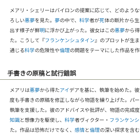
メアリ・シェリーはバイロンの提案に応じて、どのような
ろしい
悪
夢
を見た。
夢
の中で、
科学
者が
死
体の断片から生
出す様子が鮮
明
に浮かび上がった。彼女はこの
悪
夢
から得
た。こうして『
フランケンシュタイン
』のプロットが生ま
通じる
科学
の危険性や
倫理
の問題をテーマにした作品を作
手書きの原稿と試行錯誤
メアリは
悪
夢
から得た
アイ
デアを基に、執筆を始めた。彼
度も手書きの原稿を修正しながら物語を練り上げた。パー
執筆を支援した。彼のアドバイスや批評が、物語の完成度
知識
と想像力を駆使し、
科学
者ヴィクター・
フランケンシ
た。作品は恐怖だけでなく、
感情
と
倫理
の深い探求を含む