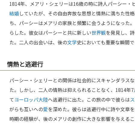
1814年、メアリ・シェリーは16歳の時に詩人パーシー
結婚
していたが、その自由奔放な思想と情熱に満ちた性格
ち、パーシーはメアリの家族と頻繁に会うようになった。
らした。彼女はパーシーと共に新しい
世界観
を発見し、詩
た。二人の出会いは、後の
文学
史においても重要な瞬間で
情熱と逃避行
パーシー・シェリーとの関係は社会的にスキャンダラスな
た。しかし、二人の情熱は抑えられることなく、1814年7
て
ヨーロッパ
大陸
へ逃避行に出た。この旅の中で彼らは
ス
がらも互いへの
愛
を深めた。彼らは逃避行中に詩や文章を
時期の経験が、後のメアリの創作に大きな影響を与えるこ