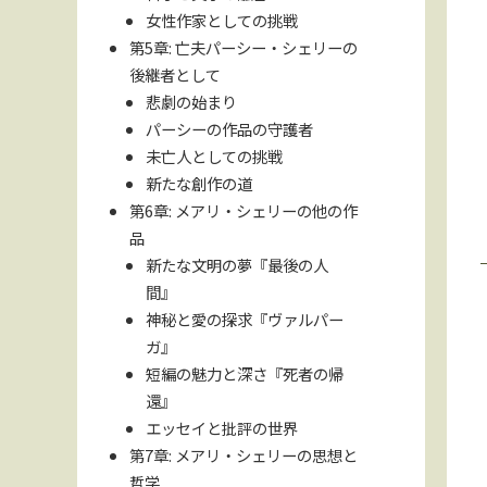
女性作家としての挑戦
第5章: 亡夫パーシー・シェリーの
後継者として
悲劇の始まり
パーシーの作品の守護者
未亡人としての挑戦
新たな創作の道
第6章: メアリ・シェリーの他の作
品
新たな文明の夢『最後の人
間』
神秘と愛の探求『ヴァルパー
ガ』
短編の魅力と深さ『死者の帰
還』
エッセイと批評の世界
第7章: メアリ・シェリーの思想と
哲学