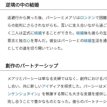
逆境の中の結婚
逃避行から戻った後、パーシーとメアリは
ロンドン
で困難
らの批判にさらされながらも、互いに支え合いながら過ごし
く二人は正式に
結婚
することができた。
結婚
後も彼らの生
意志と独立
心
を育んだ。彼女はパーシーとの
結婚
生活を通
としての道を切り開いていった。
創作のパートナーシップ
メアリとパーシーは単なる夫婦ではなく、創作におけるパ
し合い、共に新しい
アイ
ディアを探求した。パーシーはメ
ンケンシュタイン
』を執筆する際にも大きな支援を提供し
完し合うことで豊かなものとなった。彼らのパートナーシ