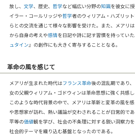
放し、
文学
、歴史、
哲学
など幅広い分野の
知識
を彼女に授
イラー・コールリッジや
哲学
者のウィリアム・ハズリット
らとの交流を通じて様々な影響を受けた。また、メアリは
から自身の考えや
感情
を日記や詩に記す習慣を持っていた
ュタイン
』の創作にも大きく寄与することとなる。
革命の風を感じて
メアリが生まれた時代は
フランス革命
後の混乱期であり、
女の父親ウィリアム・ゴドウィンは革命思想に強く共感し
このような時代背景の中で、メアリは革新と変革の風を感
や思想家が訪れ、熱い議論が交わされることが日常的であ
平等の
価値
観を学び、社会の不条理に対する鋭い洞察力を
社会的テーマを織り込む基盤となったのである。