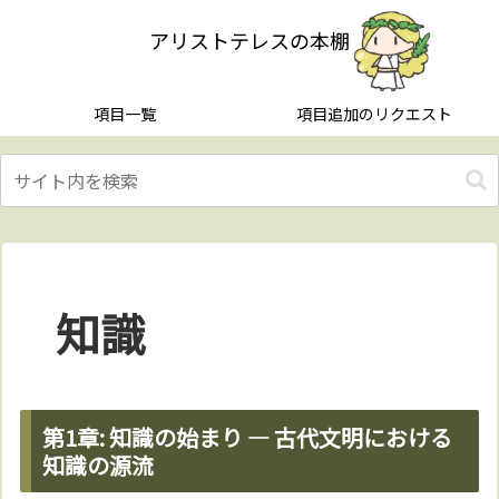
アリストテレスの本棚
項目一覧
項目追加のリクエスト
知識
第1章: 知識の始まり — 古代文明における
知識の源流