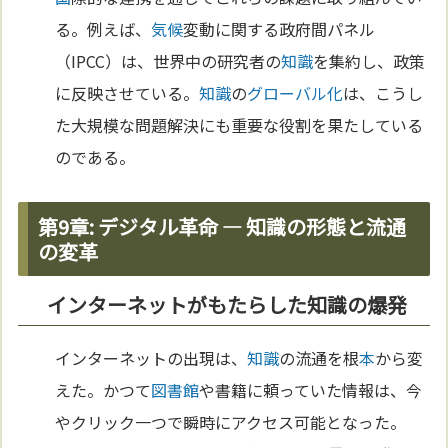
る。例えば、
気候
変動に関する政府間パネル
（IPCC）は、世界中の研究者の
知識
を集約し、政策
に反映させている。
知識
の
グローバル化
は、こうし
た大規模な問題解決にも重要な役割を果たしている
のである。
第9章: デジタル革命 — 知識の形態と流通
の変革
インターネットがもたらした知識の爆発
インターネットの出現は、
知識
の流通を根
本
から変
えた。かつて
図書館
や書籍に頼っていた情報は、今
やクリック一つで瞬時にアクセス可能となった。