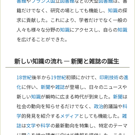
書館
や
フランス
国
立
図書館
などの大型
図書館
は、書
籍だけでなく、研究の場としても機能し、
知識
の探
求に貢献した。これにより、学者だけでなく一般の
人々も様々な分野の
知識
にアクセスし、自らの
知識
を広げることができた。
新しい知識の流れ — 新聞と雑誌の誕生
18世紀
後半から
19世紀
初頭にかけて、
印刷
技術
の
進
化
に伴い、
新聞
や
雑誌
が登場し、日々のニュースや
新しい
知識
が瞬時に広まる時代が到来した。
新聞
は
社会の動向を知らせるだけでなく、
政治
的議論や
科
学
的発見を紹介する
メディア
としても機能した。
雑
誌
は
文学
や
科学
の最新動向を特集し、特定のテーマ