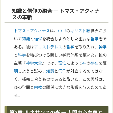
知識と信仰の融合 — トマス・アクィナ
スの革新
トマス・アクィナス
は、
中世
の
キリスト教
世界にお
いて
知識
と
信仰
を統合しようとした重要な
哲学
者で
ある。彼は
アリストテレス
の
哲学
を取り入れ、
神学
と
科学
を結びつける新しい学問体系を築いた。彼の
主著『
神学大全
』では、
理性
によって
神
の
存在
を証
明
しようと試み、
知識
と
信仰
が対立するのではな
く、補完し合うものであると説いた。この思想は、
後の学問と
宗教
の関係に大きな影響を与えたのであ
る。
第3章: ルネサンスの光 — 人間中心主義と