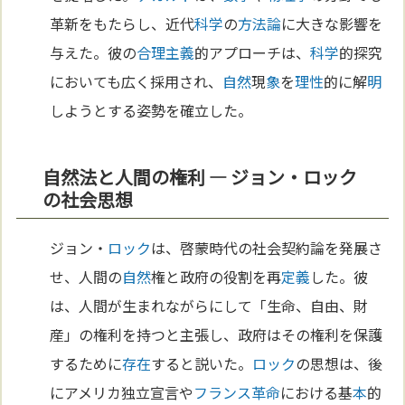
革新をもたらし、近代
科学
の
方法論
に大きな影響を
与えた。彼の
合理主義
的アプローチは、
科学
的探究
においても広く採用され、
自然
現
象
を
理性
的に解
明
しようとする姿勢を確立した。
自然法と人間の権利 — ジョン・ロック
の社会思想
ジョン・
ロック
は、啓蒙時代の社会契約論を発展さ
せ、人間の
自然
権と政府の役割を再
定義
した。彼
は、人間が生まれながらにして「生命、自由、財
産」の権利を持つと主張し、政府はその権利を保護
するために
存在
すると説いた。
ロック
の思想は、後
にアメリカ独立宣言や
フランス革命
における基
本
的