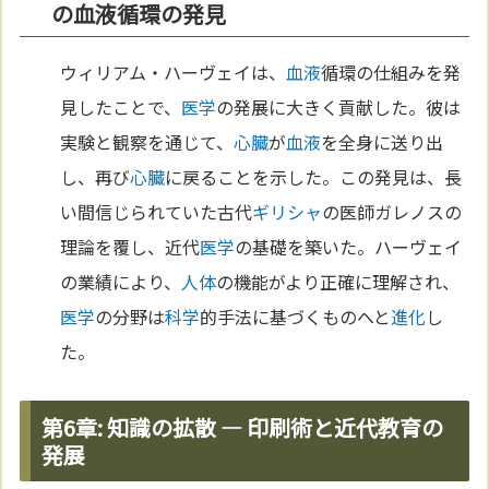
の血液循環の発見
ウィリアム・ハーヴェイは、
血液
循環の仕組みを発
見したことで、
医学
の発展に大きく貢献した。彼は
実験と観察を通じて、
心臓
が
血液
を全身に送り出
し、再び
心臓
に戻ることを示した。この発見は、長
い間信じられていた古代
ギリシャ
の医師ガレノスの
理論を覆し、近代
医学
の基礎を築いた。ハーヴェイ
の業績により、
人体
の機能がより正確に理解され、
医学
の分野は
科学
的手法に基づくものへと
進化
し
た。
第6章: 知識の拡散 — 印刷術と近代教育の
発展