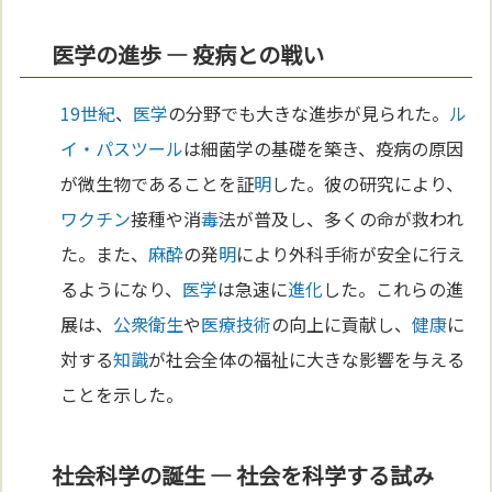
医学の進歩 — 疫病との戦い
19世紀
、
医学
の分野でも大きな進歩が見られた。
ル
イ・パスツール
は細菌学の基礎を築き、疫病の原因
が微生物であることを証
明
した。彼の研究により、
ワクチン
接種や消
毒
法が普及し、多くの命が救われ
た。また、
麻酔
の発
明
により外科手術が安全に行え
るようになり、
医学
は急速に
進化
した。これらの進
展は、
公衆衛生
や
医療
技術
の向上に貢献し、
健康
に
対する
知識
が社会全体の福祉に大きな影響を与える
ことを示した。
社会科学の誕生 — 社会を科学する試み