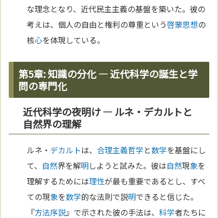
な理念となり、近代民主主義の基盤を築いた。彼の
考えは、個人の自由と権利の尊重という
啓蒙思想
の
核
心
を体現している。
第5章: 知識の分化 — 近代科学の誕生と学
問の専門化
近代科学の夜明け — ルネ・デカルトと
自然界の理解
ルネ・
デカルト
は、
合理主義
哲学
と
数学
を基盤にし
て、
自然
界を解
明
しようと試みた。彼は
自然
現
象
を
理解するためには
理性
が最も重要であるとし、すべ
ての現
象
を
数学
的な法則で説
明
できると信じた。
『
方法序説
』で示された彼の手法は、
科学
者たちに