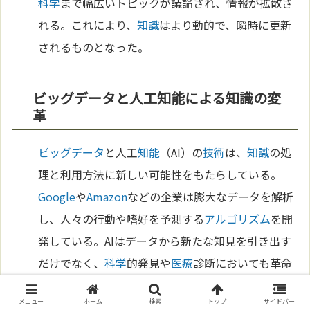
科学
まで幅広いトピックが議論され、情報が拡散さ
れる。これにより、
知識
はより動的で、瞬時に更新
されるものとなった。
ビッグデータと人工知能による知識の変
革
ビッグデータ
と人工
知能
（AI）の
技術
は、
知識
の処
理と利用方法に新しい可能性をもたらしている。
Google
や
Amazon
などの企業は膨大なデータを解析
し、人々の行動や嗜好を予測する
アルゴリズム
を開
発している。AIはデータから新たな知見を引き出す
だけでなく、
科学
的発見や
医療
診断においても革命
を起こしている。AIが作り出す
知識
の形態は、これ
メニュー
ホーム
検索
トップ
サイドバー
までとは全く異なるものであり、
未来
の
知識
社会を