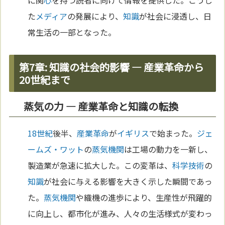
に関
心
を持つ読者に向けて情報を提供した。こうし
た
メディア
の発展により、
知識
が社会に浸透し、日
常生活の一部となった。
第7章: 知識の社会的影響 — 産業革命から
20世紀まで
蒸気の力 — 産業革命と知識の転換
18世紀
後半、
産業革命
が
イギリス
で始まった。
ジェ
ームズ・ワット
の
蒸気機関
は工場の動力を一新し、
製造業が急速に拡大した。この変革は、
科学
技術
の
知識
が社会に与える影響を大きく示した瞬間であっ
た。
蒸気機関
や織機の進歩により、生産性が飛躍的
に向上し、都市化が進み、人々の生活様式が変わっ