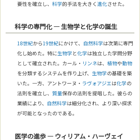
要性を確立し、
科学
的手法を大きく
進化
させた。
科学の専門化 — 生物学と化学の誕生
18世紀
から
19世紀
にかけて、
自然科学
は次第に専門
化し始めた。特に
生物学
と
化学
は独立した学問分野
として確立された。カール・
リンネ
は、
植物
や
動物
を分類するシステムを作り上げ、
生物学
の基礎を築
いた。一方、アントワーヌ・
ラヴォアジエ
は
化学
の
法則を確立し、
質量
保存の法則を提唱した。彼らの
業績により、
自然科学
は細分化され、より深い探求
が可能となったのである。
医学の進歩 — ウィリアム・ハーヴェイ