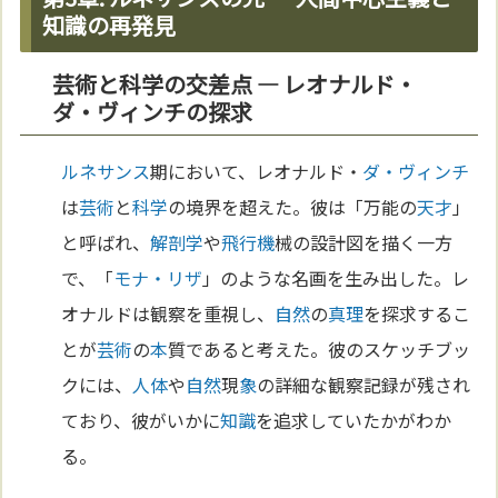
知識の再発見
芸術と科学の交差点 — レオナルド・
ダ・ヴィンチの探求
ルネサンス
期において、レオナルド・
ダ・ヴィンチ
は
芸術
と
科学
の境界を超えた。彼は「万能の
天才
」
と呼ばれ、
解剖学
や
飛行機
械の設計図を描く一方
で、「
モナ・リザ
」のような名画を生み出した。レ
オナルドは観察を重視し、
自然
の
真理
を探求するこ
とが
芸術
の
本
質であると考えた。彼のスケッチブッ
クには、
人体
や
自然
現
象
の詳細な観察記録が残され
ており、彼がいかに
知識
を追求していたかがわか
る。