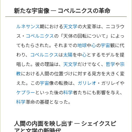
新たな宇宙像 — コペルニクスの革命
ルネサンス
期における
天文学
の大変革は、ニコラウ
ス・
コペルニクス
の「天体の回転について」によっ
てもたらされた。それまでの
地球
中
心
の
宇宙
観に代
わり、
コペルニクス
は
太陽
を中
心
とするモデルを提
唱した。彼の理論は、
天文学
だけでなく、
哲学
や
宗
教
における人間の位置づけに対する見方を大きく変
えた。この
宇宙
像の転換は、
ガリレオ
・ガリレイや
ケプラー
といった後の
科学
者たちにも影響を与え、
科学
革命の基礎となった。
人間の内面を映し出す — シェイクスピ
アと文学の新時代