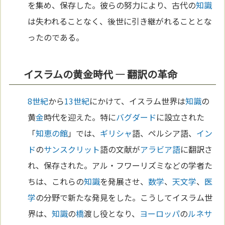
を集め、保存した。彼らの努力により、古代の
知識
は失われることなく、後世に引き継がれることとな
ったのである。
イスラムの黄金時代 — 翻訳の革命
8世紀
から
13世紀
にかけて、イスラム世界は
知識
の
黄
金
時代を迎えた。特に
バグダード
に設立された
「
知恵の館
」では、
ギリシャ
語、ペルシア語、
イン
ド
の
サンスクリット
語の文献が
アラビア語
に翻訳さ
れ、保存された。アル・フワーリズミなどの学者た
ちは、これらの
知識
を発展させ、
数学
、
天文学
、
医
学
の分野で新たな発見をした。こうしてイスラム世
界は、
知識
の
橋
渡し役となり、
ヨーロッパ
の
ルネサ