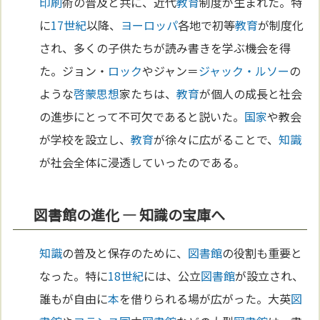
印刷
術の普及と共に、近代
教育
制度が生まれた。特
に
17世紀
以降、
ヨーロッパ
各地で初等
教育
が制度化
され、多くの子供たちが読み書きを学ぶ機会を得
た。ジョン・
ロック
やジャン＝
ジャック・ルソー
の
ような
啓蒙思想
家たちは、
教育
が個人の成長と社会
の進歩にとって不可欠であると説いた。
国家
や教会
が学校を設立し、
教育
が徐々に広がることで、
知識
が社会全体に浸透していったのである。
図書館の進化 — 知識の宝庫へ
知識
の普及と保存のために、
図書館
の役割も重要と
なった。特に
18世紀
には、公立
図書館
が設立され、
誰もが自由に
本
を借りられる場が広がった。大英
図