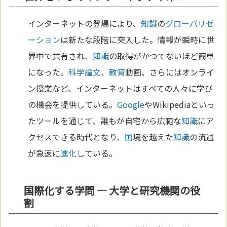
インターネットの登場により、
知識
の
グローバリゼ
ーション
は新たな段階に突入した。情報が瞬時に世
界中で共有され、
知識
の取得がかつてないほど簡単
になった。
科学
論文
、
教育
動画、さらにはオンライ
ン授業など、インターネットはすべての人々に学び
の機会を提供している。
Google
やWikipediaといっ
たツールを通じて、誰もが自宅から広範な
知識
にア
クセスできる時代となり、
国
境を越えた
知識
の流通
が急速に
進化
している。
国際化する学問 — 大学と研究機関の役
割