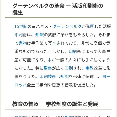
グーテンベルクの革命 — 活版印刷術の
誕生
15世紀
のヨハネス・
グーテンベルク
が発
明
した活版
印刷
術は、
知識
の拡散に革命をもたらした。それま
で
書物
は手作業で写
本
されており、非常に高価で貴
重なものであった。しかし、
印刷
術によって大量生
産が可能になり、
本
が一般の人々にも手に届くよう
になった。特に
聖書
が広く
印刷
され、
宗教
改革に影
響を与えた。
印刷
技術
は
知識
を迅速に伝達し、
ヨー
ロッパ
全土で学問や思想の普及を促進した。
教育の普及 — 学校制度の誕生と発展