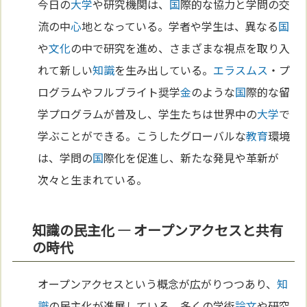
今日の
大学
や研究機関は、
国
際的な協力と学問の交
流の中
心
地となっている。学者や学生は、異なる
国
や
文化
の中で研究を進め、さまざまな視点を取り入
れて新しい
知識
を生み出している。
エラスムス
・プ
ログラムやフルブライト奨学
金
のような
国
際的な留
学プログラムが普及し、学生たちは世界中の
大学
で
学ぶことができる。こうしたグローバルな
教育
環境
は、学問の
国
際化を促進し、新たな発見や革新が
次々と生まれている。
知識の民主化 — オープンアクセスと共有
の時代
オープンアクセスという概念が広がりつつあり、
知
識
の民主化が進展している。多くの学術
論文
や研究