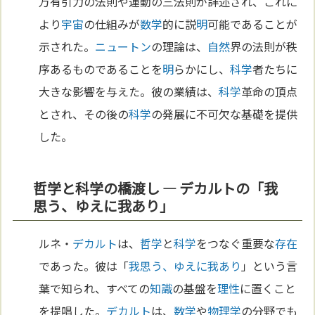
万有引力の法則や運動の三法則が詳述され、これに
より
宇宙
の仕組みが
数学
的に説
明
可能であることが
示された。
ニュートン
の理論は、
自然
界の法則が秩
序あるものであることを
明
らかにし、
科学
者たちに
大きな影響を与えた。彼の業績は、
科学
革命の頂点
とされ、その後の
科学
の発展に不可欠な基礎を提供
した。
哲学と科学の橋渡し — デカルトの「我
思う、ゆえに我あり」
ルネ・
デカルト
は、
哲学
と
科学
をつなぐ重要な
存在
であった。彼は「
我思う、ゆえに我あり
」という言
葉で知られ、すべての
知識
の基盤を
理性
に置くこと
を提唱した。
デカルト
は、
数学
や
物理学
の分野でも