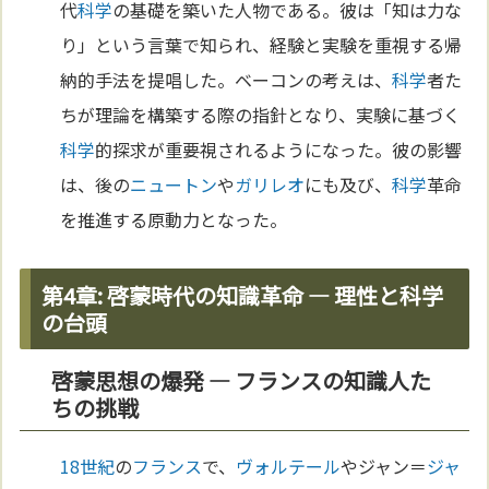
代
科学
の基礎を築いた人物である。彼は「知は力な
り」という言葉で知られ、経験と実験を重視する帰
納的手法を提唱した。ベーコンの考えは、
科学
者た
ちが理論を構築する際の指針となり、実験に基づく
科学
的探求が重要視されるようになった。彼の影響
は、後の
ニュートン
や
ガリレオ
にも及び、
科学
革命
を推進する原動力となった。
第4章: 啓蒙時代の知識革命 — 理性と科学
の台頭
啓蒙思想の爆発 — フランスの知識人た
ちの挑戦
18世紀
の
フランス
で、
ヴォルテール
やジャン＝
ジャ