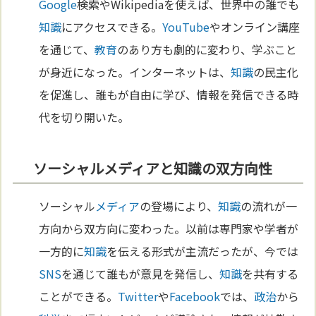
Google
検索やWikipediaを使えば、世界中の誰でも
知識
にアクセスできる。
YouTube
やオンライン講座
を通じて、
教育
のあり方も劇的に変わり、学ぶこと
が身近になった。インターネットは、
知識
の民主化
を促進し、誰もが自由に学び、情報を発信できる時
代を切り開いた。
ソーシャルメディアと知識の双方向性
ソーシャル
メディア
の登場により、
知識
の流れが一
方向から双方向に変わった。以前は専門家や学者が
一方的に
知識
を伝える形式が主流だったが、今では
SNS
を通じて誰もが意見を発信し、
知識
を共有する
ことができる。
Twitter
や
Facebook
では、
政治
から