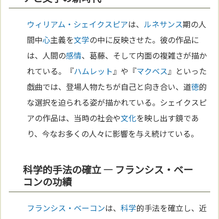
ウィリアム・シェイクスピア
は、
ルネサンス
期の人
間中
心
主義を
文学
の中に反映させた。彼の作品に
は、人間の
感情
、葛藤、そして内面の複雑さが描か
れている。『
ハムレット
』や『
マクベス
』といった
戯曲では、登場人物たちが自己と向き合い、道
徳
的
な選択を迫られる姿が描かれている。シェイクスピ
アの作品は、当時の社会や
文化
を映し出す鏡であ
り、今なお多くの人々に影響を与え続けている。
科学的手法の確立 — フランシス・ベー
コンの功績
フランシス・ベーコン
は、
科学
的手法を確立し、近