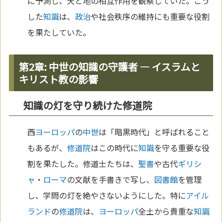
に予測し、天と地の相互作用を観察していた。こう
した
知識
は、
政治
や社会秩序の維持にも重要な役割
を果たしていた。
第2章: 中世の知識の守護者 — イスラムと
キリスト教の影響
知識の灯を守り続けた修道院
西
ヨーロッパ
の
中世
は「暗黒時代」と呼ばれること
もあるが、
修道院
はこの時代に
知識
を守る重要な役
割を果たした。修道士たちは、
聖書
や古代
ギリシ
ャ
・
ローマ
の文献を手書きで写し、
図書館
を管理
し、学問の灯を絶やさないようにした。特に
アイル
ランド
の
修道院
は、
ヨーロッパ
全土から貴重な
知識