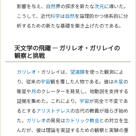
影響を与え、
自然
界の探求を新たな
次元
に導いた。
こうして、近代
科学
は
自然
を論理的かつ体系的に分
析するための新たな基礎を築き上げたのである。
天文学の飛躍 — ガリレオ・ガリレイの
観察と挑戦
ガリレオ
・ガリレイは、
望遠鏡
を使った観測によ
り、従来の
宇宙
観を覆した人物である。彼は
木星
の
衛星や
月
のクレーターを発見し、地動説を支持する
証拠を集めた。これにより、
宇宙
が完全で不変であ
るとする
アリストテレス
の古代の教義が揺らぎ始め
た。
ガリレオ
の発見は
カトリック教会
との対立を生
んだが、彼は理論を実証するための観察と実験の重