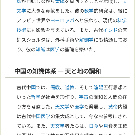
球
が自転しながら
太陽
を周回することを示唆し、
天
文学
に大きな貢献をした。彼の
数学
的研究は、後に
アラビア世界や
ヨーロッパ
へと伝わり、現代の
科学
技術
にも影響を与えている。また、古代
インド
の医
師スシュルタは、外科手術や
解剖学
にも精通してお
り、彼の
知識
は
医学
の基礎を築いた。
中国の知識体系 — 天と地の調和
古代中
国
では、
儒教
、
道教
、そして
陰陽
五行思想と
いった
哲学
が社会を形作り、
宇宙
の調和と人間の在
り方を考察した。
天文学
や
医学
も発展し、
黄帝
内経
は古代中
国
医学
の集大成として、今なお参考にされ
ている。また、
天文学
者たちは、
日食
や
月
食を正確