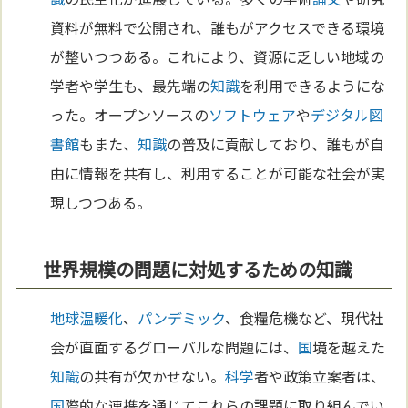
資料が無料で公開され、誰もがアクセスできる環境
が整いつつある。これにより、資源に乏しい地域の
学者や学生も、最先端の
知識
を利用できるようにな
った。オープンソースの
ソフトウェア
や
デジタル
図
書館
もまた、
知識
の普及に貢献しており、誰もが自
由に情報を共有し、利用することが可能な社会が実
現しつつある。
世界規模の問題に対処するための知識
地球温暖化
、
パンデミック
、食糧危機など、現代社
会が直面するグローバルな問題には、
国
境を越えた
知識
の共有が欠かせない。
科学
者や政策立案者は、
国
際的な連携を通じてこれらの課題に取り組んでい