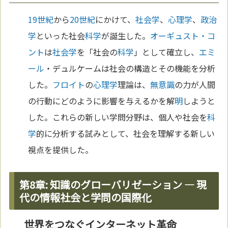
19世紀
から
20世紀
にかけて、
社会学
、
心理学
、
政治
学
といった社会
科学
が誕生した。
オーギュスト・コ
ント
は
社会学
を「社会の
科学
」として確立し、
エミ
ール
・デュルケームは社会の構造とその機能を分析
した。
フロイト
の
心理学
理論は、
無意識
の力が人間
の行動にどのように影響を与えるかを解
明
しようと
した。これらの新しい学問分野は、個人や社会を
科
学
的に分析する試みとして、社会を理解する新しい
視点を提供した。
第8章: 知識のグローバリゼーション — 現
代の情報社会と学問の国際化
世界をつなぐインターネット革命