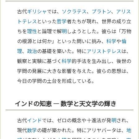
古代
ギリシャ
では、
ソクラテス
、
プラトン
、
アリス
トテレス
といった
哲学
者たちが現れ、世界の成り立
ちを
理性
と論理で解
明
しようとした。彼らは「万物
の根源とは何か」といった問いに挑み、
科学
や
倫
理
、
政治
の基礎を築いた。特に
アリストテレス
は、
観察と実験に基づく
科学
的手法を生み出し、後世の
学問の発展に大きな影響を与えた。彼らの思想は、
今日の学問の土台を形成している。
インドの知恵 — 数学と天文学の輝き
古代
インド
では、ゼロの概念や十進法が発
明
され、
現代
数学
の礎が築かれた。特にアリヤバータは、
地