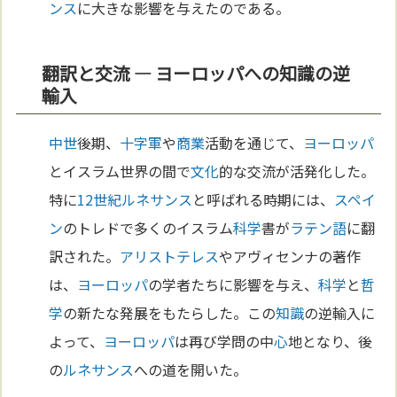
ンス
に大きな影響を与えたのである。
翻訳と交流 — ヨーロッパへの知識の逆
輸入
中世
後期、
十字軍
や
商業
活動を通じて、
ヨーロッパ
とイスラム世界の間で
文化
的な交流が活発化した。
特に
12世紀
ルネサンス
と呼ばれる時期には、
スペイ
ン
のトレドで多くのイスラム
科学
書が
ラテン語
に翻
訳された。
アリストテレス
やアヴィセンナの著作
は、
ヨーロッパ
の学者たちに影響を与え、
科学
と
哲
学
の新たな発展をもたらした。この
知識
の逆輸入に
よって、
ヨーロッパ
は再び学問の中
心
地となり、後
の
ルネサンス
への道を開いた。