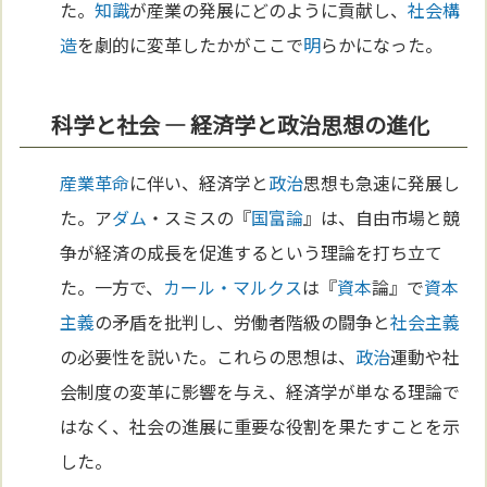
た。
知識
が産業の発展にどのように貢献し、
社会構
造
を劇的に変革したかがここで
明
らかになった。
科学と社会 — 経済学と政治思想の進化
産業革命
に伴い、経済学と
政治
思想も急速に発展し
た。ア
ダム
・スミスの『
国富論
』は、自由市場と競
争が経済の成長を促進するという理論を打ち立て
た。一方で、
カール・マルクス
は『
資本
論』で
資本
主義
の矛盾を批判し、労働者階級の闘争と
社会主義
の必要性を説いた。これらの思想は、
政治
運動や社
会制度の変革に影響を与え、経済学が単なる理論で
はなく、社会の進展に重要な役割を果たすことを示
した。