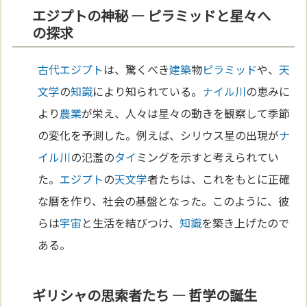
エジプトの神秘 — ピラミッドと星々へ
の探求
古代エジプト
は、驚くべき
建築
物
ピラミッド
や、
天
文学
の
知識
により知られている。
ナイル川
の恵みに
より
農業
が栄え、人々は星々の動きを観察して季節
の変化を予測した。例えば、シリウス星の出現が
ナ
イル川
の氾濫の
タイ
ミングを示すと考えられてい
た。
エジプト
の
天文学
者たちは、これをもとに正確
な暦を作り、社会の基盤となった。このように、彼
らは
宇宙
と生活を結びつけ、
知識
を築き上げたので
ある。
ギリシャの思索者たち — 哲学の誕生