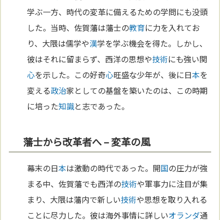
学ぶ一方、時代の変革に備えるための学問にも没頭
した。当時、佐賀藩は藩士の
教育
に力を入れてお
り、大隈は儒学や
漢
学を学ぶ機会を得た。しかし、
彼はそれに留まらず、西洋の思想や
技術
にも強い関
心
を示した。この好奇
心
旺盛な少年が、後に日
本
を
変える
政治
家としての基盤を築いたのは、この時期
に培った
知識
と志であった。
藩士から改革者へ – 変革の風
幕末の日
本
は激動の時代であった。開
国
の圧力が強
まる中、佐賀藩でも西洋の
技術
や軍事力に注目が集
まり、大隈は藩内で新しい
技術
や思想を取り入れる
ことに尽力した。彼は海外事情に詳しい
オランダ
通