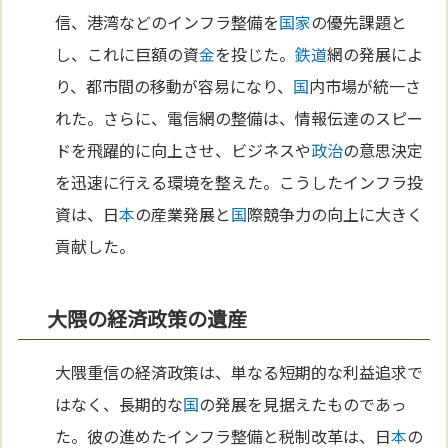
信、港湾などのインフラ整備を
国家
の優先課題と
し、これに巨額の資
金
を投じた。
鉄道
網の発展によ
り、都市間の移動が容易になり、
国
内市場が統一さ
れた。さらに、電信網の整備は、情報伝達のスピー
ドを飛躍的に向上させ、ビジネスや
政治
の意思決定
を迅速に行える環境を整えた。こうしたインフラ投
資は、日
本
の産業発展と
国
際競争力の向上に大きく
貢献した。
大隈の経済政策の遺産
大隈重信の経済政策は、単なる短期的な利益追求で
はなく、長期的な
国
の発展を見据えたものであっ
た。彼の進めたインフラ整備と税制改革は、日
本
の