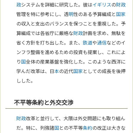
政
システムを詳細に研究した。彼は
イギリス
の
財政
管理を特に参考にし、透
明
性のある予算編成と
国家
の収入と支出のバランスを保つことを重視した。予
算編成では各省庁に厳格な
財政
計画を求め、無駄を
省く方針を打ち出した。また、
鉄道
や
通信
などのイ
ンフラ整備を進めるための投資も提案し、これによ
り
国
全体の産業基盤を強化した。このような西洋に
学んだ改革は、日
本
の近代
国家
としての成長を後押
しした。
不平等条約と外交交渉
財政
改革と並行して、大隈は外交問題にも取り組ん
だ。特に、列強諸
国
との不平等
条約
の改正は大きな