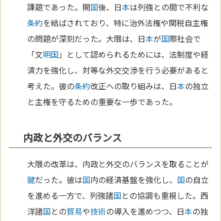
課題であった。開
国
後、日
本
は列強との間で不利な
条約
を結ばされており、特に治外法権や関税自主権
の問題が深刻だった。大隈は、日
本
が
国
際社会で
「文
明
国
」として認められるためには、法制度や経
済力を強化し、対等な外交交渉を行う必要があると
考えた。彼の
条約
改正への取り組みは、日
本
の独立
と主権を守るための重要な一歩であった。
内政と外交のバランス
大隈の改革は、内政と外交のバランスを取ることが
鍵
だった。彼は
国
内の経済基盤を強化し、
国
の自立
を進める一方で、列強諸
国
との協調も重視した。西
洋諸
国
との
貿易
や
技術
の導入を進めつつ、日
本
の独