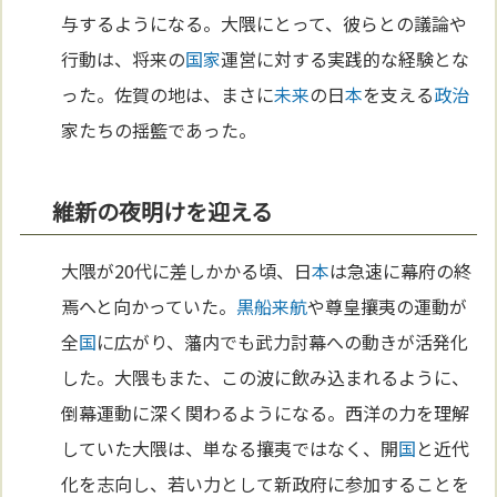
与するようになる。大隈にとって、彼らとの議論や
行動は、将来の
国家
運営に対する実践的な経験とな
った。佐賀の地は、まさに
未来
の日
本
を支える
政治
家たちの揺籃であった。
維新の夜明けを迎える
大隈が20代に差しかかる頃、日
本
は急速に幕府の終
焉へと向かっていた。
黒船来航
や尊皇攘夷の運動が
全
国
に広がり、藩内でも武力討幕への動きが活発化
した。大隈もまた、この波に飲み込まれるように、
倒幕運動に深く関わるようになる。西洋の力を理解
していた大隈は、単なる攘夷ではなく、開
国
と近代
化を志向し、若い力として新政府に参加することを