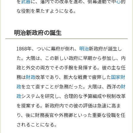
を
武器
に、藩内での改革を進め、倒幕運動で中
心
的
な役割を果たすようになる。
明治新政府の誕生
1868年、ついに幕府が倒れ、
明治
新政府が誕生し
た。大隈は、この新しい政府に早期から参加し、内
政と外交の両方でその手腕を発揮する。彼の主な任
務は
財政
改革であり、膨大な戦費で疲弊した
国家
財
政
を立て直すことが急務だった。大隈は、西洋の
財
政
システムを研究し、合理的な予算編成や税制改革
を提案する。新政府内での彼の評価は急速に高ま
り、後に財務長官や外務卿といった重要な役職を任
されることになる。