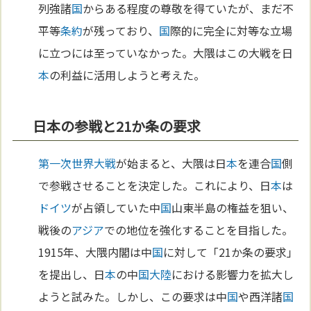
列強諸
国
からある程度の尊敬を得ていたが、まだ不
平等
条約
が残っており、
国
際的に完全に対等な立場
に立つには至っていなかった。大隈はこの大戦を日
本
の利益に活用しようと考えた。
日本の参戦と21か条の要求
第一次世界大戦
が始まると、大隈は日
本
を連合
国
側
で参戦させることを決定した。これにより、日
本
は
ドイツ
が占領していた中
国
山東半島の権益を狙い、
戦後の
アジア
での地位を強化することを目指した。
1915年、大隈内閣は中
国
に対して「21か条の要求」
を提出し、日
本
の中
国
大陸
における影響力を拡大し
ようと試みた。しかし、この要求は中
国
や西洋諸
国