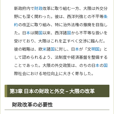
新政府内で
財政
改革に取り組む一方、大隈は外交分
野にも深く関わった。彼は、西洋列強との不平等
条
約
の改正に取り組み、特に治外法権の撤廃を目指し
た。日
本
は開
国
以来、西洋諸
国
から不平等な扱いを
受けており、大隈はこれを正すべく交渉に臨んだ。
彼の戦略は、欧
米
諸
国
に対し、日
本
が「文
明
国
」と
して認められるよう、法制度や経済基盤を整備する
ことであった。大隈の外交政策は、のちの日
本
の
国
際社会における地位向上に大きく寄与した。
第3章 日本の財政と外交 – 大隈の改革
財政改革の必要性