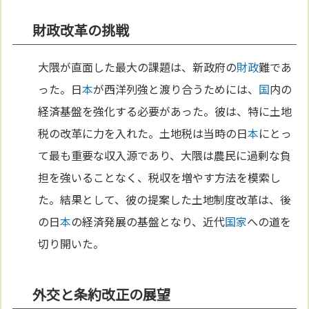
財政改革の挑戦
大隈が直面した最大の課題は、新政府の
財政
難であ
った。日
本
が西洋列強と渡り合うためには、
国
内の
経済基盤を強化する必要があった。彼は、特に土地
税の改革に力を入れた。土地税は当時の日
本
にとっ
て最も重要な収入源であり、大隈は農民に過剰な負
担を強いることなく、税収を増やす方法を模索し
た。結果として、彼の提案した土地制度改革は、後
の日
本
の経済発展の基盤となり、近代
国家
への道を
切り開いた。
外交と条約改正の展望