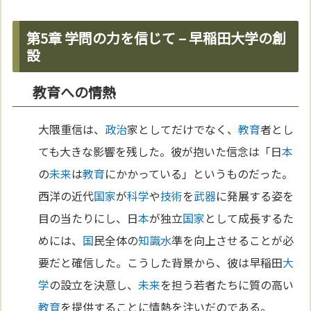
第5章 学問の力を信じて – 早稲田大学の創
設
教育への情熱
大隈重信は、
政治
家としてだけでなく、
教育
者とし
ても大きな影響を残した。彼が抱いた信念は「日
本
の
未来
は
教育
にかかっている」というものだった。
西洋の近代
国家
が
科学
や
技術
を
武器
に発展する姿を
目の当たりにし、日
本
が独立
国家
として成長するた
めには、
国
民全体の
知識
水
準を向上させることが必
要だと確信した。こうした背景から、彼は早稲田
大
学
の設立を決意し、
未来
を担う若者たちに質の高い
教育
を提供することに情熱を注いだのである。