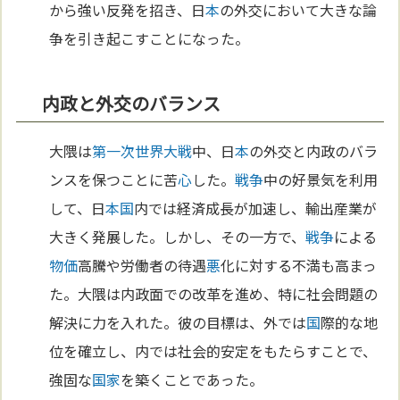
から強い反発を招き、日
本
の外交において大きな論
争を引き起こすことになった。
内政と外交のバランス
大隈は
第一次世界大戦
中、日
本
の外交と内政のバラ
ンスを保つことに苦
心
した。
戦争
中の好景気を利用
して、日
本
国
内では経済成長が加速し、輸出産業が
大きく発展した。しかし、その一方で、
戦争
による
物価
高騰や労働者の待遇
悪
化に対する不満も高まっ
た。大隈は内政面での改革を進め、特に社会問題の
解決に力を入れた。彼の目標は、外では
国
際的な地
位を確立し、内では社会的安定をもたらすことで、
強固な
国家
を築くことであった。