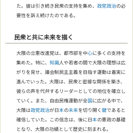
た。彼は引き続き民衆の支持を集め、
政党
政治
の必
要性を訴え続けたのである。
民衆と共に未来を描く
大隈の立憲改進党は、都市部を中
心
に多くの支持を
集めた。特に、
知識
人や若者の間で大隈の理想は広
がりを見せ、議会制民主主義を目指す運動は着実に
進んでいった。大隈は、民衆と密接な関係を築き、
彼らの声を代弁するリーダーとしての地位を確立し
ていく。また、自由民権運動が全
国
に広がる中で、
大隈は
政党
政治
が日
本
の
未来
を切り開く
鍵
であると
確信していた。この信念は、後に日
本
の憲政の基礎
となり、大隈の功績として歴史に刻まれる。