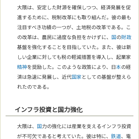
大隈は、安定した財源を確保しつつ、経済発展を促
進するために、税制改革にも取り組んだ。彼の最も
注目すべき功績の一つが、土地税の改革である。こ
の改革は、農民に過度な負担をかけずに、
国
の
財政
基盤を強化することを目指していた。また、彼は新
しい企業に対しても税の軽減措置を導入し、起業家
精神
を奨励した。このような政策により、日
本
の経
済は急速に発展し、近代
国家
としての基盤が整えら
れたのである。
インフラ投資と国力強化
大隈は、
国
力の強化には産業を支えるインフラ投資
が不可欠であると考えていた。彼は特に、
鉄道
、電