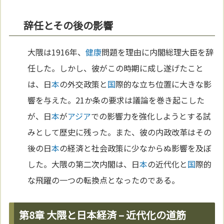
辞任とその後の影響
大隈は1916年、
健康
問題を理由に内閣総理大臣を辞
任した。しかし、彼がこの時期に成し遂げたこと
は、日
本
の外交政策と
国
際的な立ち位置に大きな影
響を与えた。21か条の要求は議論を巻き起こした
が、日
本
が
アジア
での影響力を強化しようとする試
みとして歴史に残った。また、彼の内政改革はその
後の日
本
の経済と社会政策に少なからぬ影響を及ぼ
した。大隈の第二次内閣は、日
本
の近代化と
国
際的
な飛躍の一つの転換点となったのである。
第8章 大隈と日本経済 – 近代化の道筋