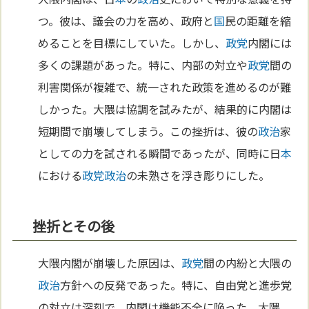
つ。彼は、議会の力を高め、政府と
国
民の距離を縮
めることを目標にしていた。しかし、
政党
内閣には
多くの課題があった。特に、内部の対立や
政党
間の
利害関係が複雑で、統一された政策を進めるのが難
しかった。大隈は協調を試みたが、結果的に内閣は
短期間で崩壊してしまう。この挫折は、彼の
政治
家
としての力を試される瞬間であったが、同時に日
本
における
政党
政治
の未熟さを浮き彫りにした。
挫折とその後
大隈内閣が崩壊した原因は、
政党
間の内紛と大隈の
政治
方針への反発であった。特に、自由党と進歩党
の対立は深刻で、内閣は機能不全に陥った。大隈