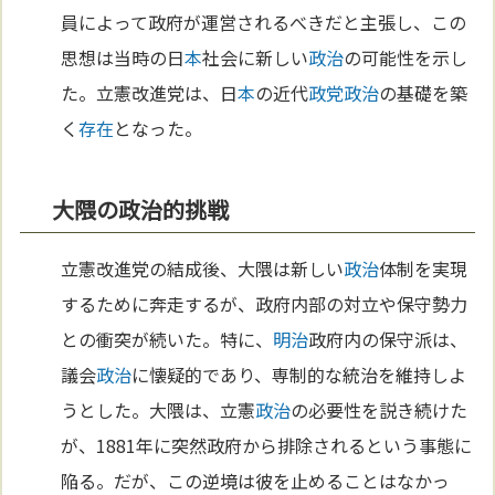
員によって政府が運営されるべきだと主張し、この
思想は当時の日
本
社会に新しい
政治
の可能性を示し
た。立憲改進党は、日
本
の近代
政党
政治
の基礎を築
く
存在
となった。
大隈の政治的挑戦
立憲改進党の結成後、大隈は新しい
政治
体制を実現
するために奔走するが、政府内部の対立や保守勢力
との衝突が続いた。特に、
明治
政府内の保守派は、
議会
政治
に懐疑的であり、専制的な統治を維持しよ
うとした。大隈は、立憲
政治
の必要性を説き続けた
が、1881年に突然政府から排除されるという事態に
陥る。だが、この逆境は彼を止めることはなかっ