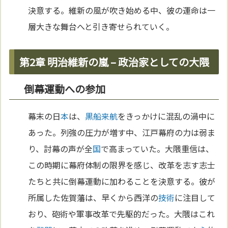
決意する。維新の風が吹き始める中、彼の運命は一
層大きな舞台へと引き寄せられていく。
第2章 明治維新の嵐 – 政治家としての大隈
倒幕運動への参加
幕末の日
本
は、
黒船来航
をきっかけに混乱の渦中に
あった。列強の圧力が増す中、江戸幕府の力は弱ま
り、討幕の声が全
国
で高まっていた。大隈重信は、
この時期に幕府体制の限界を感じ、改革を志す志士
たちと共に倒幕運動に加わることを決意する。彼が
所属した佐賀藩は、早くから西洋の
技術
に注目して
おり、砲術や軍事改革で先駆的だった。大隈はこれ