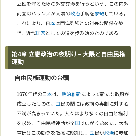
立性を守るための外交交渉を行うという、この内外
両面のバランスが大隈の
政治
手腕を
象徴
している。
これにより、日
本
は西洋列強との対等な関係を築
き、近代
国家
としての道を歩み始めたのである。
第4章 立憲政治の夜明け – 大隈と自由民権
運動
自由民権運動の台頭
1870年代の日
本
は、
明治維新
によって新たな政府が
成立したものの、
国
民の間には政府の専制に対する
不満が高まっていた。人々はより多くの自由と権利
を求め、自由民権運動が全
国
で広がり始めた。大隈
重信はこの動きを敏感に察知し、
国
民が
政治
に参加