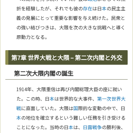
折を経験したが、それでも彼の
存在
は日
本
の民主主
義の発展にとって重要な影響を与え続けた。民衆と
の強い結びつきは、大隈を次の大きな挑戦へと導く
原動力となる。
第7章 世界大戦と大隈 – 第二次内閣と外交
第二次大隈内閣の誕生
1914年、大隈重信は再び内閣総理大臣の座に就い
た。この時、日
本
は世界的な大事件、
第一次世界大
戦
に直面していた。大隈は
国
際的な変動の中で、日
本
の地位を確立するという難しい任務を引き受ける
ことになった。当時の日
本
は、
日露戦争
の勝利後、