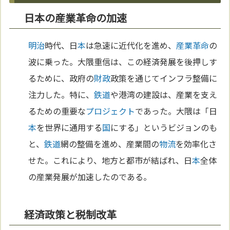
日本の産業革命の加速
明治
時代、日
本
は急速に近代化を進め、
産業革命
の
波に乗った。大隈重信は、この経済発展を後押しす
るために、政府の
財政
政策を通じてインフラ整備に
注力した。特に、
鉄道
や港湾の建設は、産業を支え
るための重要な
プロジェクト
であった。大隈は「日
本
を世界に通用する
国
にする」というビジョンのも
と、
鉄道
網の整備を進め、産業間の
物流
を効率化さ
せた。これにより、地方と都市が結ばれ、日
本
全体
の産業発展が加速したのである。
経済政策と税制改革