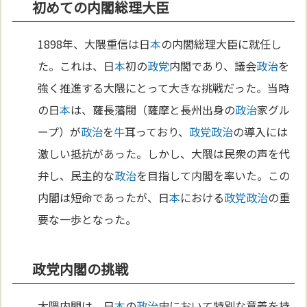
初めての内閣総理大臣
1898年、大隈重信は日
本
の内閣総理大臣に就任し
た。これは、日
本
初の
政党
内閣であり、議会
政治
を
強く推進する大隈にとって大きな挑戦だった。当時
の日
本
は、薩長藩閥（薩摩と長州出身の
政治
家グル
ープ）が
政治
を
牛
耳っており、
政党
政治
の導入には
激しい抵抗があった。しかし、大隈は民衆の声を代
弁し、民主的な
政治
を目指して内閣を率いた。この
内閣は短命であったが、日
本
における
政党
政治
の重
要な一歩となった。
政党内閣の挑戦
大隈内閣は、日
本
の
政治
史において特別な意義を持