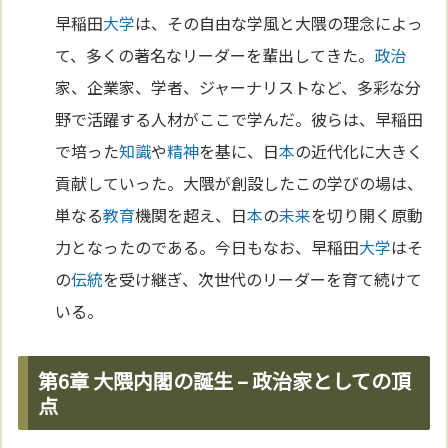
早稲田
大学
は、その自由な学風と大隈の理念によっ
て、多くの著名なリーダーを輩出してきた。
政治
家、企業家、学者、ジャーナリストなど、多彩な分
野で活躍する人材がここで学んだ。彼らは、早稲田
で培った
知識
や
精神
を基に、日
本
の近代化に大きく
貢献していった。大隈が創設したこの学びの場は、
単なる
教育
機関を超え、日
本
の
未来
を切り開く原動
力となったのである。今日もなお、早稲田
大学
はそ
の
伝統
を受け継ぎ、次世代のリーダーを育て続けて
いる。
第6章 大隈内閣の誕生 – 政治家としての頂
点