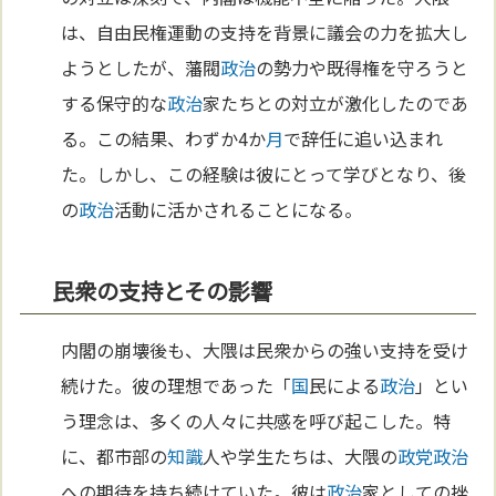
は、自由民権運動の支持を背景に議会の力を拡大し
ようとしたが、藩閥
政治
の勢力や既得権を守ろうと
する保守的な
政治
家たちとの対立が激化したのであ
る。この結果、わずか4か
月
で辞任に追い込まれ
た。しかし、この経験は彼にとって学びとなり、後
の
政治
活動に活かされることになる。
民衆の支持とその影響
内閣の崩壊後も、大隈は民衆からの強い支持を受け
続けた。彼の理想であった「
国
民による
政治
」とい
う理念は、多くの人々に共感を呼び起こした。特
に、都市部の
知識
人や学生たちは、大隈の
政党
政治
への期待を持ち続けていた。彼は
政治
家としての挫