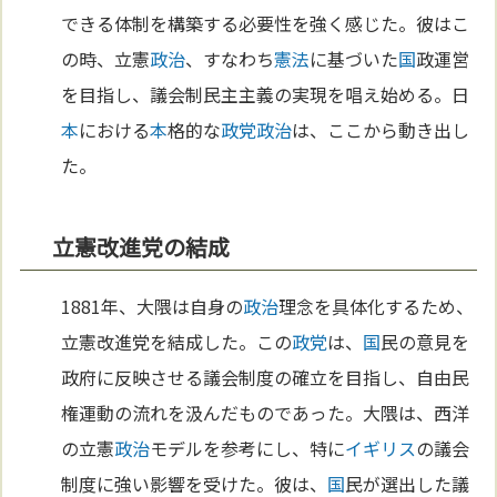
できる体制を構築する必要性を強く感じた。彼はこ
の時、立憲
政治
、すなわち
憲法
に基づいた
国
政運営
を目指し、議会制民主主義の実現を唱え始める。日
本
における
本
格的な
政党
政治
は、ここから動き出し
た。
立憲改進党の結成
1881年、大隈は自身の
政治
理念を具体化するため、
立憲改進党を結成した。この
政党
は、
国
民の意見を
政府に反映させる議会制度の確立を目指し、自由民
権運動の流れを汲んだものであった。大隈は、西洋
の立憲
政治
モデルを参考にし、特に
イギリス
の議会
制度に強い影響を受けた。彼は、
国
民が選出した議