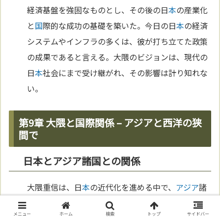
経済基盤を強固なものとし、その後の日
本
の産業化
と
国
際的な成功の基礎を築いた。今日の日
本
の経済
システムやインフラの多くは、彼が打ち立てた政策
の成果であると言える。大隈のビジョンは、現代の
日
本
社会にまで受け継がれ、その影響は計り知れな
い。
第9章 大隈と国際関係 – アジアと西洋の狭
間で
日本とアジア諸国との関係
大隈重信は、日
本
の近代化を進める中で、
アジア
諸
国
との関係にも強い関
心
を寄せていた。彼は、
アジ
メニュー
ホーム
検索
トップ
サイドバー
ア
のリーダーとして日
本
が西洋列強に対抗できるよ