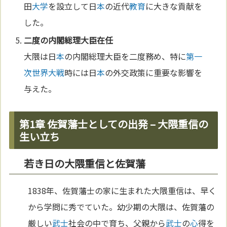
田
大学
を設立して日
本
の近代
教育
に大きな貢献を
した。
二度の内閣総理大臣在任
大隈は日
本
の内閣総理大臣を二度務め、特に
第一
次世界大戦
時には日
本
の外交政策に重要な影響を
与えた。
第1章 佐賀藩士としての出発 – 大隈重信の
生い立ち
若き日の大隈重信と佐賀藩
1838年、佐賀藩士の家に生まれた大隈重信は、早く
から学問に秀でていた。幼少期の大隈は、佐賀藩の
厳しい
武士
社会の中で育ち、父親から
武士
の
心
得を