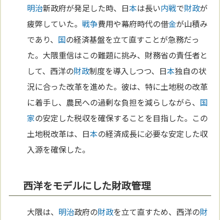
明治
新政府が発足した時、日
本
は長い
内戦
で
財政
が
疲弊していた。
戦争
費用や幕府時代の借
金
が山積み
であり、
国
の経済基盤を立て直すことが急務だっ
た。大隈重信はこの難題に挑み、財務省の責任者と
して、西洋の
財政
制度を導入しつつ、日
本
独自の状
況に合った改革を進めた。彼は、特に土地税の改革
に着手し、農民への過剰な負担を減らしながら、
国
家
の安定した税収を確保することを目指した。この
土地税改革は、日
本
の経済成長に必要な安定した収
入源を確保した。
西洋をモデルにした財政管理
大隈は、
明治
政府の
財政
を立て直すため、西洋の
財