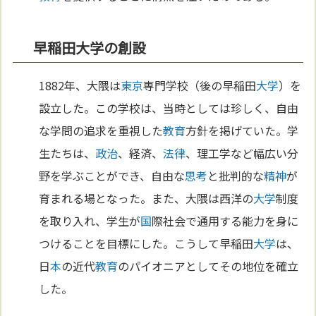
早稲田大学の創設
1882年、大隈は
東京
専門学校（後の早稲田
大学
）を
設立した。この学校は、当時としては珍しく、自由
な学問の追求を重視した
教育
方針を掲げていた。学
生たちは、
政治
、経済、
法律
、理工学など幅広い分
野を学ぶことができ、自由な
思考
と批判的な
精神
が
育まれる場となった。また、大隈は西洋の
大学
制度
を取り入れ、学生が
国
際社会で通用する能力を身に
つけることを目標にした。こうして早稲田
大学
は、
日
本
の近代
教育
のパイオニアとしてその地位を確立
した。