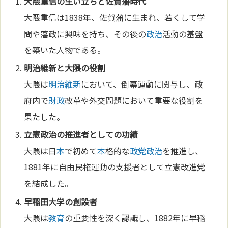
大隈重信の生い立ちと佐賀藩時代
大隈重信は1838年、佐賀藩に生まれ、若くして学
問や藩政に興味を持ち、その後の
政治
活動の基盤
を築いた人物である。
明治維新
と大隈の役割
大隈は
明治維新
において、倒幕運動に関与し、政
府内で
財政
改革や外交問題において重要な役割を
果たした。
立憲
政治
の推進者としての功績
大隈は日
本
で初めて
本
格的な
政党
政治
を推進し、
1881年に自由民権運動の支援者として立憲改進党
を結成した。
早稲田
大学
の創設者
大隈は
教育
の重要性を深く認識し、1882年に早稲