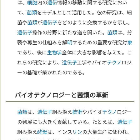
は、
細胞
内の
遺伝
情報の移動に関する研究におい
て、
菌類
をモデルとして活用した。彼の研究は、細
菌や
菌類
が
遺伝子
をどのように交換するかを示し、
遺伝子
操作の分野に新たな道を開いた。
菌類
は、分
裂や再生の仕組みを解
明
するための重要な研究対
象
であり、後に
生物学
全体に大きな影響を与えた。こ
れらの研究により、
遺伝子
工学やバイオ
テクノ
ロジ
ーの基礎が築かれたのである。
バイオテクノロジーと菌類の革新
菌類
は、
遺伝子
組み換え
技術
やバイオ
テクノ
ロジー
の発展にも大きく貢献している。たとえば、
遺伝子
組み換え
酵母
は、インス
リン
の大量生産に使われ、