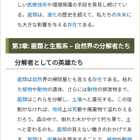
しい
医療
技術
や環境保護の手段を発見し続けてい
る。
菌類
は、
進化
の歴史を超えて、私たちの
未来
に
も大きな影響を与える
存在
である。
第3章: 菌類と生態系 – 自然界の分解者たち
分解者としての英雄たち
菌類
は
自然
界の掃除屋とも言える
存在
である。枯れ
た
植物
や
動物
の遺体、さらには
動物
の排泄物まで、
菌類
はこれらを分解し、
土壌
へと還元する。この役
割がなければ、
地球
上は
死
骸や廃棄物で溢れかえる
だろう。森の中で、倒れた木がやがて朽ち果て、土
へと変わるのも、
菌類
の見えない働きのおかげであ
る。
菌類
は、
栄養
分を再生することで、
植物
や
動物