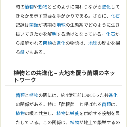
時の
植物
や
動物
とどのように関わりながら
進化
して
きたかを示す重要な手がかりである。さらに、
化石
記録は
菌類
が初期の
地球
の生態系でどのように生き
抜いてきたかを解
明
する助けとなっている。
化石
か
ら紐解かれる
菌類
の
進化
の物語は、
地球
の歴史を探
る
鍵
でもある。
植物との共進化 – 大地を覆う菌類のネッ
トワーク
菌類
と
植物
の間には、約4億年前に始まった共
進化
の関係がある。特に「菌根菌」と呼ばれる
菌類
は、
植物
の根と共生し、
植物
に
栄養
を供給する役割を果
たしている。この関係は、
植物
が地上で繁栄するの