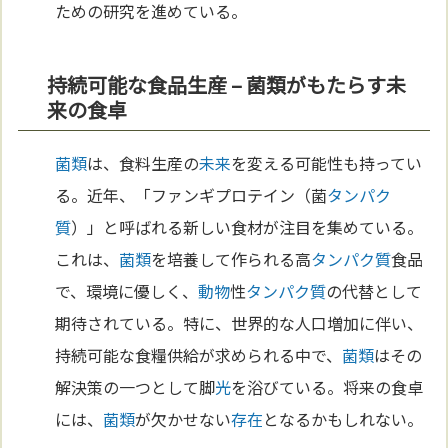
ための研究を進めている。
持続可能な食品生産 – 菌類がもたらす未
来の食卓
菌類
は、食料生産の
未来
を変える可能性も持ってい
る。近年、「ファンギプロテイン（菌
タンパク
質
）」と呼ばれる新しい食材が注目を集めている。
これは、
菌類
を培養して作られる高
タンパク質
食品
で、環境に優しく、
動物
性
タンパク質
の代替として
期待されている。特に、世界的な人口増加に伴い、
持続可能な食糧供給が求められる中で、
菌類
はその
解決策の一つとして脚
光
を浴びている。将来の食卓
には、
菌類
が欠かせない
存在
となるかもしれない。