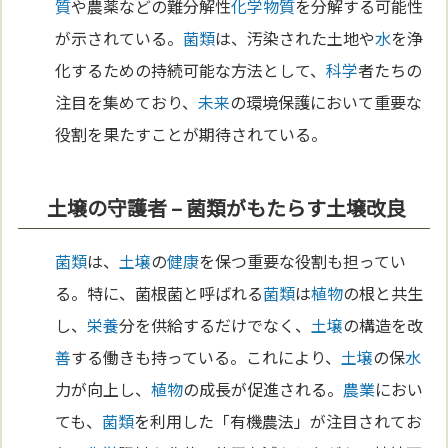
質
や農薬などの難分解性
化学
物質
を分解する可能性
が示されている。
菌類
は、汚染された土地や
水
を浄
化するための持続可能な方法として、
科学
者たちの
注目を集めており、
未来
の環境保護において重要な
役割を果たすことが期待されている。
土壌の守護者 – 菌類がもたらす土壌改良
菌類
は、
土壌
の
健康
を保つ重要な役割も担ってい
る。特に、菌根菌と呼ばれる
菌類
は
植物
の根と共生
し、
栄養
分を供給するだけでなく、
土壌
の構造を改
善
する働きも持っている。これにより、
土壌
の保
水
力が向上し、
植物
の成長が促進される。
農業
におい
ても、
菌類
を利用した「有機農法」が注目されてお