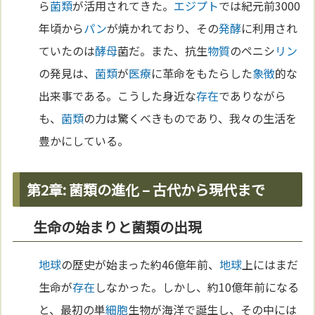
ら
菌類
が活用されてきた。
エジプト
では紀元前3000
年頃から
パン
が焼かれており、その
発酵
に利用され
ていたのは
酵母
菌だ。また、抗生
物質
のペニシ
リン
の発見は、
菌類
が
医療
に革命をもたらした
象徴
的な
出来事である。こうした身近な
存在
でありながら
も、
菌類
の力は驚くべきものであり、我々の生活を
豊かにしている。
第2章: 菌類の進化 – 古代から現代まで
生命の始まりと菌類の出現
地球
の歴史が始まった約46億年前、
地球
上にはまだ
生命が
存在
しなかった。しかし、約10億年前になる
と、最初の単
細胞
生物が海洋で誕生し、その中には