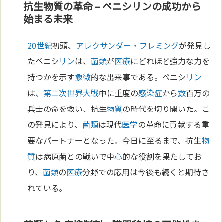
抗生物質の革命 – ペニシリンの成功から
始まる未来
20世紀
初頭、
アレクサンダー・フレミング
が発見し
たペニシ
リン
は、
菌類
が
医療
にどれほど強力な力を
持つかを示す
象徴
的な出来事である。ペニシ
リン
は、
第二次世界大戦
中に重度の
感染症
から
数
百万の
兵士の命を救い、抗生
物質
の時代を切り開いた。こ
の発見により、
菌類
は現代
医学
の革命に貢献する重
要なパートナーとなった。今日に至るまで、抗生
物
質
は病原菌との戦いで中
心
的な役割を果たしてお
り、
菌類
の
医療
分野での応用は今後も続くと期待さ
れている。