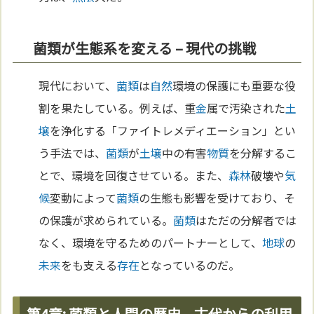
菌類が生態系を変える – 現代の挑戦
現代において、
菌類
は
自然
環境の保護にも重要な役
割を果たしている。例えば、重
金
属で汚染された
土
壌
を浄化する「ファイトレメディエーション」とい
う手法では、
菌類
が
土壌
中の有害
物質
を分解するこ
とで、環境を回復させている。また、
森林
破壊や
気
候
変動によって
菌類
の生態も影響を受けており、そ
の保護が求められている。
菌類
はただの分解者では
なく、環境を守るためのパートナーとして、
地球
の
未来
をも支える
存在
となっているのだ。
第4章: 菌類と人間の歴史 – 古代からの利用