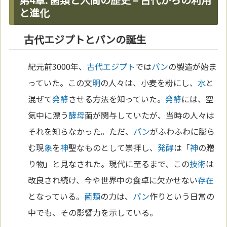
と進化
古代エジプトとパンの誕生
紀元前3000年、
古代エジプト
では
パン
の製造が始ま
っていた。この文
明
の人々は、小麦を粉にし、
水
と
混ぜて
発酵
させる方法を知っていた。
発酵
には、空
気中に漂う
酵母
菌が関与していたが、当時の人々は
それを知らなかった。ただ、
パン
がふわふわに膨ら
む現
象
を
神
聖なものとして崇拝し、
発酵
は「
神
の贈
り物」と見なされた。現代に至るまで、この
技術
は
改良され続け、今や世界中の食卓に欠かせない
存在
となっている。
菌類
の力は、
パン
作りという日常の
中でも、その影響力を示している。