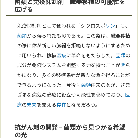
菌類と免疫抑制剤 – 臓器移植の可能性を
広げる
免疫抑制剤として使われる「シクロスポ
リン
」も、
菌類
から得られたものである。この薬は、臓器移植
の際に体が新しい臓器を拒絶しないようにするため
に用いられ、移植
医療
に革命をもたらした。
菌類
の
成分が免疫システムを調整する力を持つことが
明
ら
かになり、多くの移植患者が新たな命を得ることが
できるようになった。今後も
菌類
由来の薬が、さま
ざまな病気の治療に役立つ可能性を秘めており、
医
療
の
未来
を支える
存在
となるだろう。
抗がん剤の開発 – 菌類から見つかる希望
の光