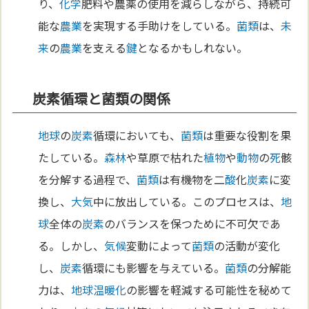
り、
化学
肥料や農薬の使用を減らしながら、持続可
能な
農業
を実現する手助けをしている。
菌類
は、
未
来
の
農業
を支える
鍵
となるかもしれない。
炭素循環と菌類の関係
地球
の
炭素
循環においても、
菌類
は重要な役割を果
たしている。
森林
や草原で枯れた
植物
や
動物
の
死
骸
を分解する過程で、
菌類
は有機物を二
酸
化
炭素
に変
換し、
大気
中に放出している。このプロセスは、
地
球
全体の
炭素
のバランスを保つために不可欠であ
る。しかし、
気候
変動によって
菌類
の活動が変化
し、
炭素
循環にも影響を与えている。
菌類
の分解能
力は、
地球温暖化
の影響を軽減する可能性を秘めて