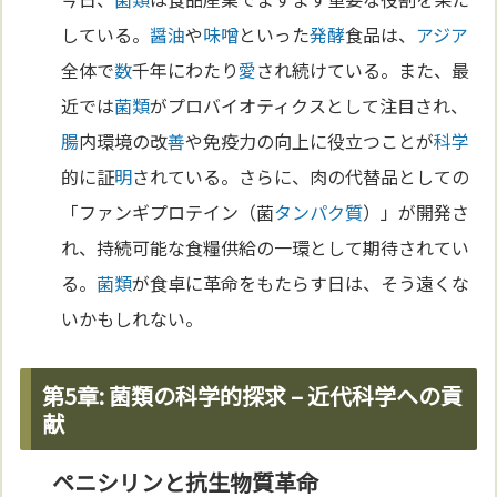
している。
醤油
や
味噌
といった
発酵
食品は、
アジア
全体で
数
千年にわたり
愛
され続けている。また、最
近では
菌類
がプロバイオティクスとして注目され、
腸
内環境の改
善
や免疫力の向上に役立つことが
科学
的に証
明
されている。さらに、肉の代替品としての
「ファンギプロテイン（菌
タンパク質
）」が開発さ
れ、持続可能な食糧供給の一環として期待されてい
る。
菌類
が食卓に革命をもたらす日は、そう遠くな
いかもしれない。
第5章: 菌類の科学的探求 – 近代科学への貢
献
ペニシリンと抗生物質革命