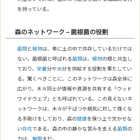
を持っている。
森のネットワーク – 菌根菌の役割
菌類
と
植物
は、単に土の中で共存しているだけでは
ない。菌根菌と呼ばれる
菌類
は、
植物
の根と共生し
ており、
栄養
分や
水
分を供給する役割を果たしてい
る。驚くべきことに、このネットワークは森全体に
広がり、木々同士が情報や資源を共有する「ウッド
ワイドウェブ」とも呼ばれている。この見えないネ
ットワークは、木々が干ばつや病気に対して強くな
る手助けをしており、森の
健康
を保つ上で欠かせな
い
存在
である。森の中の静かな営みを支える
菌類
の
力は、
無限
大だ。