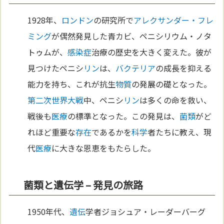
1928年、
ロンドン
の研究所で
アレクサンダー・フレ
ミング
が偶然発見した青カビ、ペニシリウム・ノタ
トゥムが、
感染症
治療の歴史を大きく変えた。彼が
見つけたペニシ
リン
は、
バクテリア
の成長を抑える
能力を持ち、これが抗生
物質
の発展の礎となった。
第二次世界大戦
中、ペニシ
リン
は多くの命を救い、
戦後も
医療
の標準となった。この発見は、
菌類
がど
れほど重要な
存在
であるかを
科学
者たちに教え、現
代
医療
に大きな恩恵をもたらした。
菌類と遺伝学 – 発見の旅路
1950年代、
遺伝
学者ジョシュア・レーダーバーグ