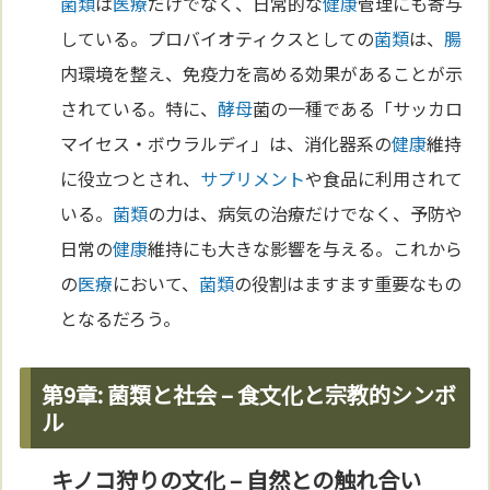
菌類
は
医療
だけでなく、日常的な
健康
管理にも寄与
している。プロバイオティクスとしての
菌類
は、
腸
内環境を整え、免疫力を高める効果があることが示
されている。特に、
酵母
菌の一種である「サッカロ
マイセス・ボウラルディ」は、消化器系の
健康
維持
に役立つとされ、
サプリメント
や食品に利用されて
いる。
菌類
の力は、病気の治療だけでなく、予防や
日常の
健康
維持にも大きな影響を与える。これから
の
医療
において、
菌類
の役割はますます重要なもの
となるだろう。
第9章: 菌類と社会 – 食文化と宗教的シンボ
ル
キノコ狩りの文化 – 自然との触れ合い