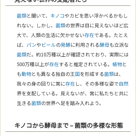
菌類
と聞いて、
キノコ
やカビを思い浮かべるかもし
れない。しかし、
菌類
の世界は目に見えないほど広
大で、人類の生活に欠かせない
存在
である。たとえ
ば、
パン
や
ビール
の
発酵
に利用される
酵母
も立派な
菌類
だ。約10万種以上が確認されており、実際には
500万種以上が
存在
すると推定されている。
植物
と
も
動物
とも異なる独自の王
国
を形成する
菌類
は、
我々の身の回りに常に
存在
し、その多様な姿で
自然
界を支配している。見えないが、常に私たちと共に
生きる
菌類
の世界へ足を踏み入れよう。
キノコから酵母まで – 菌類の多様な形態