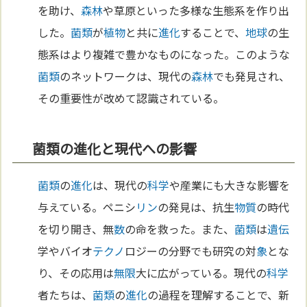
を助け、
森林
や草原といった多様な生態系を作り出
した。
菌類
が
植物
と共に
進化
することで、
地球
の生
態系はより複雑で豊かなものになった。このような
菌類
のネットワークは、現代の
森林
でも発見され、
その重要性が改めて認識されている。
菌類の進化と現代への影響
菌類
の
進化
は、現代の
科学
や産業にも大きな影響を
与えている。ペニシ
リン
の発見は、抗生
物質
の時代
を切り開き、無
数
の命を救った。また、
菌類
は
遺伝
学やバイオ
テクノ
ロジーの分野でも研究の対
象
とな
り、その応用は
無限
大に広がっている。現代の
科学
者たちは、
菌類
の
進化
の過程を理解することで、新