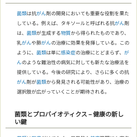
菌類
は抗
がん
剤の開発においても重要な役割を果た
している。例えば、タキソールと呼ばれる抗
がん
剤
は、
菌類
が生成する
物質
から得られたものであり、
乳
がん
や肺
がん
の治療に効果を発揮している。この
ように、
菌類
は単に
感染症
の治療にとどまらず、
が
ん
のような難治性の病気に対しても新たな治療法を
提供している。今後の研究により、さらに多くの抗
がん
剤が
菌類
から発見される可能性があり、治療の
選択肢が広がっていくことが期待される。
菌類とプロバイオティクス – 健康の新し
い鍵