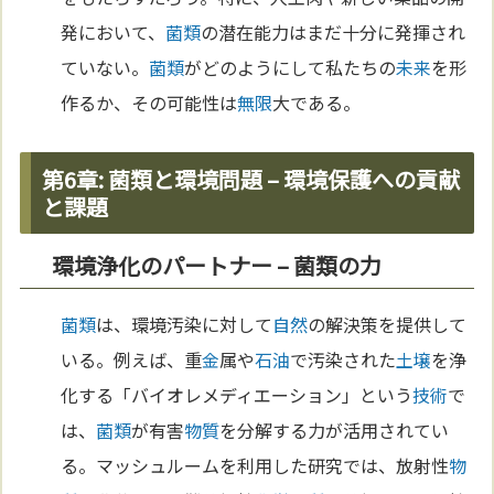
発において、
菌類
の潜在能力はまだ十分に発揮され
ていない。
菌類
がどのようにして私たちの
未来
を形
作るか、その可能性は
無限
大である。
第6章: 菌類と環境問題 – 環境保護への貢献
と課題
環境浄化のパートナー – 菌類の力
菌類
は、環境汚染に対して
自然
の解決策を提供して
いる。例えば、重
金
属や
石油
で汚染された
土壌
を浄
化する「バイオレメディエーション」という
技術
で
は、
菌類
が有害
物質
を分解する力が活用されてい
る。マッシュルームを利用した研究では、放射性
物