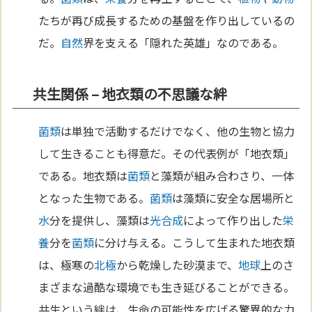
たちが再び成長するための基盤を作り出しているの
だ。
自然
界を支える「隠れた英雄」なのである。
共生関係 – 地衣類の不思議な絆
菌類
は単独で活動するだけでなく、他の生物と協力
して生きることも得意だ。その代表例が「地衣類」
である。地衣類は
菌類
と藻類が組み合わさり、一体
となった生物である。
菌類
は藻類に安全な居場所と
水
分を提供し、藻類は
光合成
によって作り出した
栄
養
分を
菌類
に分け与える。こうして生まれた地衣類
は、極寒の
北極
から乾燥した砂漠まで、
地球
上のさ
まざまな過酷な環境でも生き延びることができる。
共生という絆は、生命の可能性を広げる驚異的な力