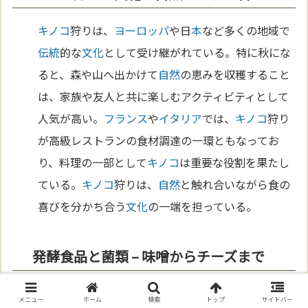
キノコ
狩りは、
ヨーロッパ
や日
本
など多くの地域で
伝統
的な
文化
として受け継がれている。特に秋にな
ると、森や山へ出かけて
自然
の恵みを収穫すること
は、家族や友人と共に楽しむアクティビティとして
人気が高い。
フランス
や
イタリア
では、
キノコ
狩り
が高級レストランの食材調達の一環ともなってお
り、料理の一部として
キノコ
は重要な役割を果たし
ている。
キノコ
狩りは、
自然
と触れ合いながら食の
喜びを分かち合う
文化
の一端を担っている。
発酵食品と菌類 – 味噌からチーズまで
発酵
は、
菌類
の力を利用した古代から続く
技術
であ
メニュー
ホーム
検索
トップ
サイドバー