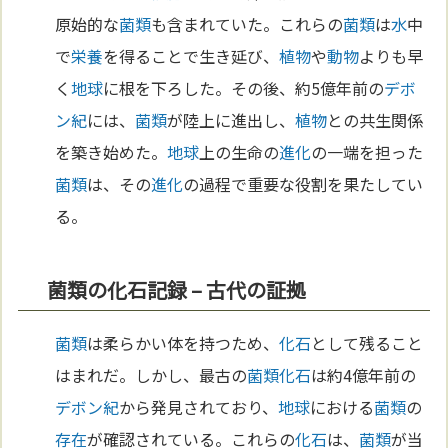
原始的な
菌類
も含まれていた。これらの
菌類
は
水
中
で
栄養
を得ることで生き延び、
植物
や
動物
よりも早
く
地球
に根を下ろした。その後、約5億年前の
デボ
ン紀
には、
菌類
が陸上に進出し、
植物
との共生関係
を築き始めた。
地球
上の生命の
進化
の一端を担った
菌類
は、その
進化
の過程で重要な役割を果たしてい
る。
菌類の化石記録 – 古代の証拠
菌類
は柔らかい体を持つため、
化石
として残ること
はまれだ。しかし、最古の
菌類
化石
は約4億年前の
デボン紀
から発見されており、
地球
における
菌類
の
存在
が確認されている。これらの
化石
は、
菌類
が当