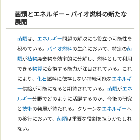
菌類とエネルギー – バイオ燃料の新たな
展開
菌類
は、
エネルギー
問題の解決にも役立つ可能性を
秘めている。
バイオ燃料
の生産において、特定の
菌
類
が
植物
廃棄物を効率的に分解し、燃料として利用
できる
物質
に変換する能力が注目されている。これ
により、
化石
燃料に依存しない持続可能な
エネルギ
ー
供給が可能になると期待されている。
菌類
が
エネ
ルギー
分野でどのように活躍するのか、今後の研究
と
技術
の発展が待たれる。クリーンな
エネルギー
へ
の移行において、
菌類
は重要な役割を担うかもしれ
ない。