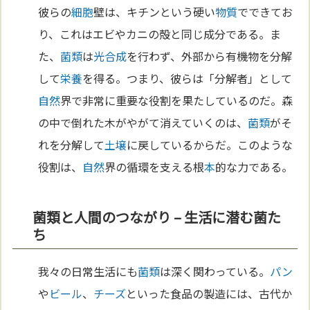
彼らの
細胞
壁は、キチンという硬い
物質
でできてお
り、これはエビやカニの殻と同じ成分である。ま
た、
菌類
は
光合成
を行わず、外部から有機物を分解
して
栄養
を得る。つまり、彼らは「分解者」として
自然
界で非常に重要な役割を果たしているのだ。森
の中で倒れた木がやがて消えていくのは、
菌類
がそ
れを分解して
土壌
に戻しているからだ。このような
役割は、
自然
界の循環を支える根
本
的な力である。
菌類と人間のつながり – 生活に潜む菌た
ち
我々の日常生活にも
菌類
は深く関わっている。
パン
や
ビール
、
チーズ
といった食品の製造には、古代か