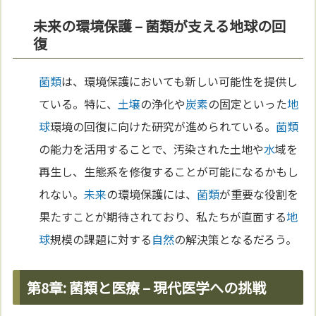
未来の環境保護 – 菌類が支える地球の回
復
菌類
は、環境保護においても新しい可能性を提供し
ている。特に、
土壌
の浄化や
炭素
の固定といった
地
球
環境の回復に向けた研究が進められている。
菌類
の能力を活用することで、汚染された土地や
水
域を
再生し、生態系を修復することが可能になるかもし
れない。
未来
の環境保護には、
菌類
が重要な役割を
果たすことが期待されており、私たちが直面する
地
球
規模の課題に対する
自然
の解決策となるだろう。
第8章: 菌類と医療 – 現代医学への挑戦