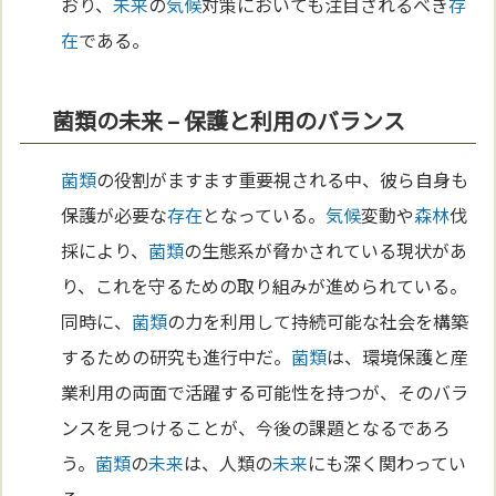
おり、
未来
の
気候
対策においても注目されるべき
存
在
である。
菌類の未来 – 保護と利用のバランス
菌類
の役割がますます重要視される中、彼ら自身も
保護が必要な
存在
となっている。
気候
変動や
森林
伐
採により、
菌類
の生態系が脅かされている現状があ
り、これを守るための取り組みが進められている。
同時に、
菌類
の力を利用して持続可能な社会を構築
するための研究も進行中だ。
菌類
は、環境保護と産
業利用の両面で活躍する可能性を持つが、そのバラ
ンスを見つけることが、今後の課題となるであろ
う。
菌類
の
未来
は、人類の
未来
にも深く関わってい