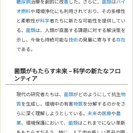
糖尿病
治療を劇的に改
善
した。さらに、
菌類
は
バイ
オ燃料
や環境浄化にも利用されており、その多様性
と柔軟性が
科学
者たちに新たな可能性を提供してい
る。
菌類
は、人類が直面する課題に対する解決策を
示し、今後も持続可能な
技術
の発展に寄与する
存在
である。
菌類がもたらす未来 – 科学の新たなフロ
ンティア
現代の研究者たちは、
菌類
がどのようにして抗生
物
質
を生成し、環境中の有害
物質
を分解するのかをさ
らに深く理解しようとしている。
未来
の
医療
や
農
業
、環境保護において、
菌類
はこれまでにない革新
をもたらすだろう。特に、人工肉や新しい薬品の開