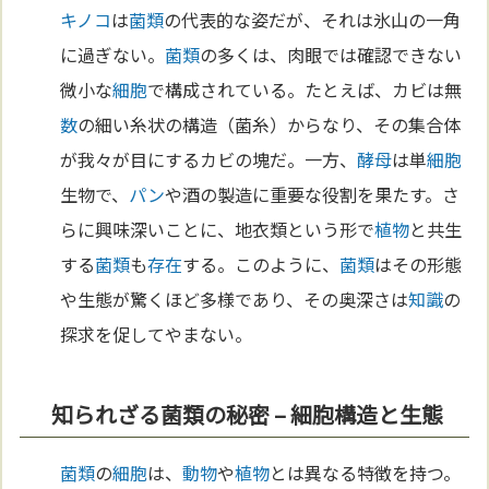
キノコ
は
菌類
の代表的な姿だが、それは氷山の一角
に過ぎない。
菌類
の多くは、肉眼では確認できない
微小な
細胞
で構成されている。たとえば、カビは無
数
の細い糸状の構造（菌糸）からなり、その集合体
が我々が目にするカビの塊だ。一方、
酵母
は単
細胞
生物で、
パン
や酒の製造に重要な役割を果たす。さ
らに興味深いことに、地衣類という形で
植物
と共生
する
菌類
も
存在
する。このように、
菌類
はその形態
や生態が驚くほど多様であり、その奥深さは
知識
の
探求を促してやまない。
知られざる菌類の秘密 – 細胞構造と生態
菌類
の
細胞
は、
動物
や
植物
とは異なる特徴を持つ。