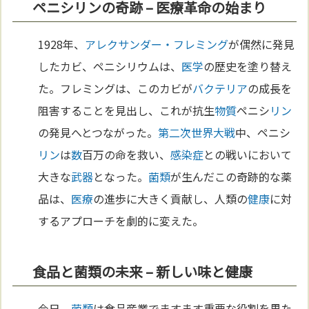
ペニシリンの奇跡 – 医療革命の始まり
1928年、
アレクサンダー・フレミング
が偶然に発見
したカビ、ペニシリウムは、
医学
の歴史を塗り替え
た。フレミングは、このカビが
バクテリア
の成長を
阻害することを見出し、これが抗生
物質
ペニシ
リン
の発見へとつながった。
第二次世界大戦
中、ペニシ
リン
は
数
百万の命を救い、
感染症
との戦いにおいて
大きな
武器
となった。
菌類
が生んだこの奇跡的な薬
品は、
医療
の進歩に大きく貢献し、人類の
健康
に対
するアプローチを劇的に変えた。
食品と菌類の未来 – 新しい味と健康
今日、
菌類
は食品産業でますます重要な役割を果た