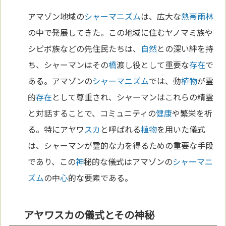
アマゾン地域の
シャーマニズム
は、広大な
熱帯雨林
の中で発展してきた。この地域に住むヤノマミ族や
シピボ族などの先住民たちは、
自然
との深い絆を持
ち、シャーマンはその
橋
渡し役として重要な
存在
で
ある。アマゾンの
シャーマニズム
では、動
植物
が霊
的
存在
として尊重され、シャーマンはこれらの精霊
と対話することで、コミュニティの
健康
や繁栄を祈
る。特にアヤワ
スカ
と呼ばれる
植物
を用いた儀式
は、シャーマンが霊的な力を得るための重要な手段
であり、この
神
秘的な儀式はアマゾンの
シャーマニ
ズム
の中
心
的な要素である。
アヤワスカの儀式とその神秘