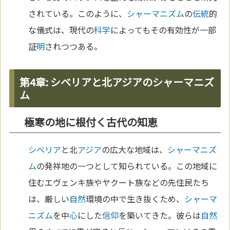
されている。このように、
シャーマニズム
の
伝統
的
な儀式は、現代の
科学
によってもその有効性が一部
証
明
されつつある。
第4章: シベリアと北アジアのシャーマニズ
ム
極寒の地に根付く古代の知恵
シベリア
と北
アジア
の広大な地域は、
シャーマニズ
ム
の発祥地の一つとして知られている。この地域に
住むエヴェンキ族やヤクート族などの先住民たち
は、厳しい
自然
環境の中で生き抜くため、
シャーマ
ニズム
を中
心
にした
信仰
を築いてきた。彼らは
自然