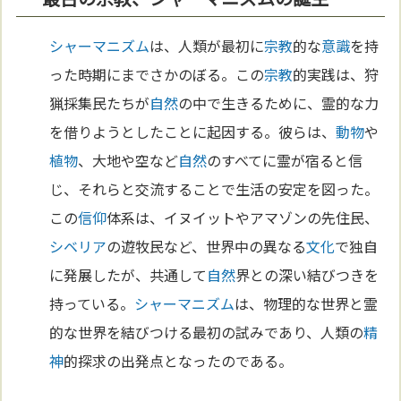
シャーマニズム
は、人類が最初に
宗教
的な
意識
を持
った時期にまでさかのぼる。この
宗教
的実践は、狩
猟採集民たちが
自然
の中で生きるために、霊的な力
を借りようとしたことに起因する。彼らは、
動物
や
植物
、大地や空など
自然
のすべてに霊が宿ると信
じ、それらと交流することで生活の安定を図った。
この
信仰
体系は、イヌイットやアマゾンの先住民、
シベリア
の遊牧民など、世界中の異なる
文化
で独自
に発展したが、共通して
自然
界との深い結びつきを
持っている。
シャーマニズム
は、物理的な世界と霊
的な世界を結びつける最初の試みであり、人類の
精
神
的探求の出発点となったのである。