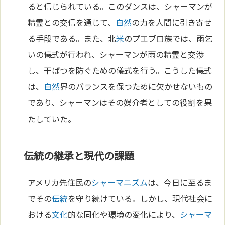
ると信じられている。このダンスは、シャーマンが
精霊との交信を通じて、
自然
の力を人間に引き寄せ
る手段である。また、北
米
のプエブロ族では、雨乞
いの儀式が行われ、シャーマンが雨の精霊と交渉
し、干ばつを防ぐための儀式を行う。こうした儀式
は、
自然
界のバランスを保つために欠かせないもの
であり、シャーマンはその媒介者としての役割を果
たしていた。
伝統の継承と現代の課題
アメリカ先住民の
シャーマニズム
は、今日に至るま
でその
伝統
を守り続けている。しかし、現代社会に
おける
文化
的な同化や環境の変化により、
シャーマ