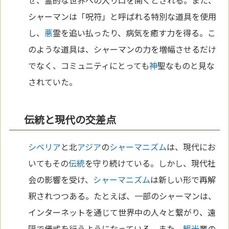
せ、霊的な世界への入り口を開くとされる。また、
シャーマンは「呪符」と呼ばれる特別な道具を使用
し、
悪
霊を追い払ったり、病気を癒す力を得る。こ
のような道具は、シャーマンの力を増幅させるだけ
でなく、コミュニティにとっても
神
聖なものと見な
されていた。
伝統と現代の交差点
シベリア
と北
アジア
の
シャーマニズム
は、現代にお
いてもその
伝統
を守り続けている。しかし、現代社
会の影響を受け、
シャーマニズム
は新しい形で再解
釈されつつある。たとえば、一部のシャーマンは、
インターネットを通じて世界中の人々と繋がり、遠
隔で儀式を行うようになっている。また、
観光
業の