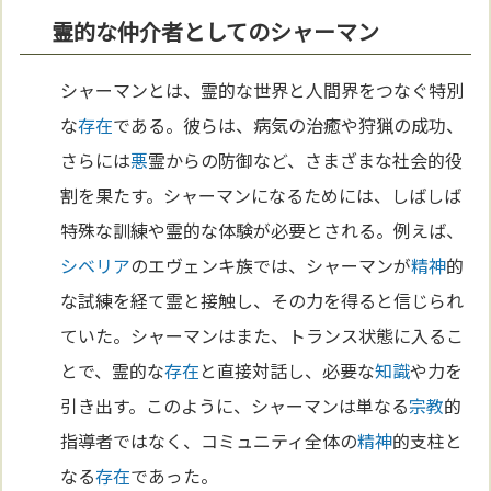
霊的な仲介者としてのシャーマン
シャーマンとは、霊的な世界と人間界をつなぐ特別
な
存在
である。彼らは、病気の治癒や狩猟の成功、
さらには
悪
霊からの防御など、さまざまな社会的役
割を果たす。シャーマンになるためには、しばしば
特殊な訓練や霊的な体験が必要とされる。例えば、
シベリア
のエヴェンキ族では、シャーマンが
精神
的
な試練を経て霊と接触し、その力を得ると信じられ
ていた。シャーマンはまた、トランス状態に入るこ
とで、霊的な
存在
と直接対話し、必要な
知識
や力を
引き出す。このように、シャーマンは単なる
宗教
的
指導者ではなく、コミュニティ全体の
精神
的支柱と
なる
存在
であった。