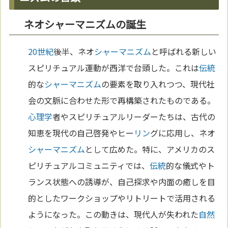
ネオシャーマニズムの誕生
20世紀
後半、ネオ
シャーマニズム
と呼ばれる新しい
スピリチュアル運動が西洋で台頭した。これは
伝統
的な
シャーマニズム
の要素を取り入れつつ、現代社
会の文脈に合わせた形で再構築されたものである。
心理学
者やスピリチュアルリーダーたちは、古代の
知恵を現代の自己啓発やヒー
リン
グに応用し、ネオ
シャーマニズム
として広めた。特に、アメリカのス
ピリチュアルコミュニティでは、
伝統
的な儀式やト
ランス状態への誘導が、自己探求や内面の癒しを目
的としたワークショップやリトリートで活用される
ようになった。この動きは、現代人が失われた
自然