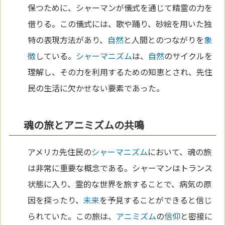
保つために、シャーマンが儀式を通じて精霊の力を
借りる。この儀式には、歌や踊り、砂絵を用いた独
特の表現方法があり、
自然
と人間とのつながりを
象
徴
している。
シャーマニズム
は、
自然
のサイクルを
理解し、その力を利用するための知恵とされ、先住
民の生活に欠かせない要素であった。
魂の旅とアニミズムの共鳴
アメリカ先住民の
シャーマニズム
において、魂の旅
は非常に重要な概念である。シャーマンはトランス
状態に入り、霊的な世界を旅することで、病気の原
因を探ったり、
未来
を予見することができると信じ
られていた。この旅は、
アニミズム
の
信仰
と密接に