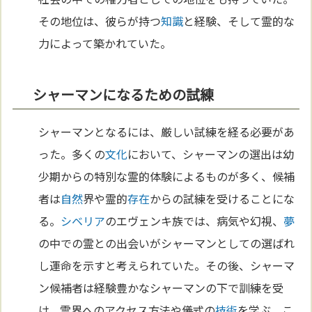
その地位は、彼らが持つ
知識
と経験、そして霊的な
力によって築かれていた。
シャーマンになるための試練
シャーマンとなるには、厳しい試練を経る必要があ
った。多くの
文化
において、シャーマンの選出は幼
少期からの特別な霊的体験によるものが多く、候補
者は
自然
界や霊的
存在
からの試練を受けることにな
る。
シベリア
のエヴェンキ族では、病気や幻視、
夢
の中での霊との出会いがシャーマンとしての選ばれ
し運命を示すと考えられていた。その後、シャーマ
ン候補者は経験豊かなシャーマンの下で訓練を受
け、霊界へのアクセス方法や儀式の
技術
を学ぶ。こ