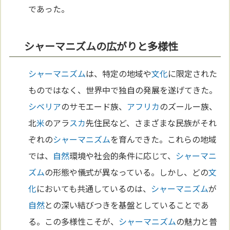
であった。
シャーマニズムの広がりと多様性
シャーマニズム
は、特定の地域や
文化
に限定された
ものではなく、世界中で独自の発展を遂げてきた。
シベリア
のサモエード族、
アフリカ
のズールー族、
北
米
のアラ
スカ
先住民など、さまざまな民族がそれ
ぞれの
シャーマニズム
を育んできた。これらの地域
では、
自然
環境や社会的条件に応じて、
シャーマニ
ズム
の形態や儀式が異なっている。しかし、どの
文
化
においても共通しているのは、
シャーマニズム
が
自然
との深い結びつきを基盤としていることであ
る。この多様性こそが、
シャーマニズム
の魅力と普