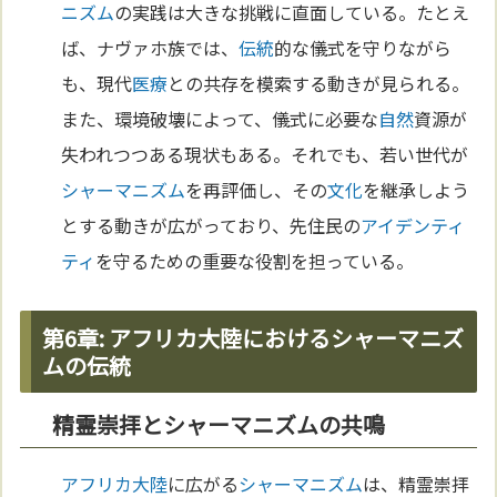
ニズム
の実践は大きな挑戦に直面している。たとえ
ば、ナヴァホ族では、
伝統
的な儀式を守りながら
も、現代
医療
との共存を模索する動きが見られる。
また、環境破壊によって、儀式に必要な
自然
資源が
失われつつある現状もある。それでも、若い世代が
シャーマニズム
を再評価し、その
文化
を継承しよう
とする動きが広がっており、先住民の
アイデンティ
ティ
を守るための重要な役割を担っている。
第6章: アフリカ大陸におけるシャーマニズ
ムの伝統
精霊崇拝とシャーマニズムの共鳴
アフリカ
大陸
に広がる
シャーマニズム
は、精霊崇拝