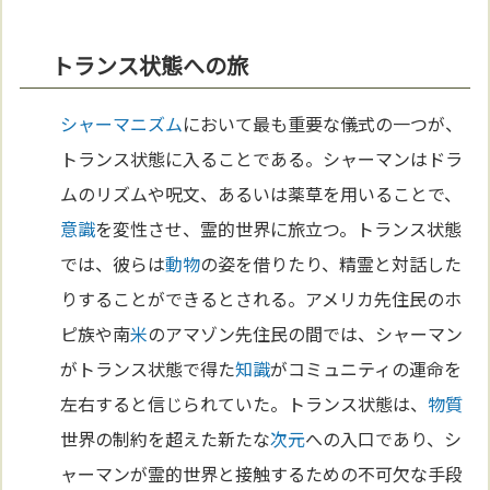
トランス状態への旅
シャーマニズム
において最も重要な儀式の一つが、
トランス状態に入ることである。シャーマンはドラ
ムのリズムや呪文、あるいは薬草を用いることで、
意識
を変性させ、霊的世界に旅立つ。トランス状態
では、彼らは
動物
の姿を借りたり、精霊と対話した
りすることができるとされる。アメリカ先住民のホ
ピ族や南
米
のアマゾン先住民の間では、シャーマン
がトランス状態で得た
知識
がコミュニティの運命を
左右すると信じられていた。トランス状態は、
物質
世界の制約を超えた新たな
次元
への入口であり、シ
ャーマンが霊的世界と接触するための不可欠な手段