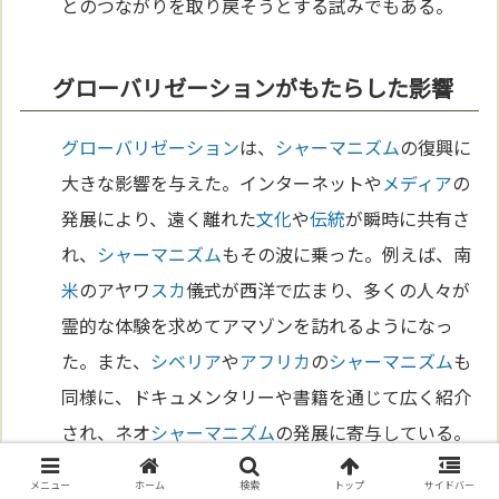
とのつながりを取り戻そうとする試みでもある。
グローバリゼーションがもたらした影響
グローバリゼーション
は、
シャーマニズム
の復興に
大きな影響を与えた。インターネットや
メディア
の
発展により、遠く離れた
文化
や
伝統
が瞬時に共有さ
れ、
シャーマニズム
もその波に乗った。例えば、南
米
のアヤワ
スカ
儀式が西洋で広まり、多くの人々が
霊的な体験を求めてアマゾンを訪れるようになっ
た。また、
シベリア
や
アフリカ
の
シャーマニズム
も
同様に、ドキュメンタリーや書籍を通じて広く紹介
され、ネオ
シャーマニズム
の発展に寄与している。
これにより、
シャーマニズム
はもはや特定の地域や
メニュー
ホーム
検索
トップ
サイドバー