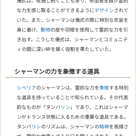
儀式は、夜通し続くこともあり、参加者全員が霊的
な力を感じ取ることができるように
デザイン
されて
いた。また、シャーマンは儀式の際に特別な衣装を
身に着け、
動物
の皮や羽根を使用して霊的な力を引
き出す。こうした儀式は、シャーマンとコミュニテ
ィの間に深い絆を築く役割を果たしていた。
シャーマンの力を象徴する道具
シベリア
のシャーマンは、霊的な力を
象徴
する特別
な道具を持っていることで知られている。その代表
的なものが「タンバ
リン
」であり、これはシャーマ
ンがトランス状態に入るための重要な道具である。
タンバ
リン
のリズムは、シャーマンの
精神
を高揚さ