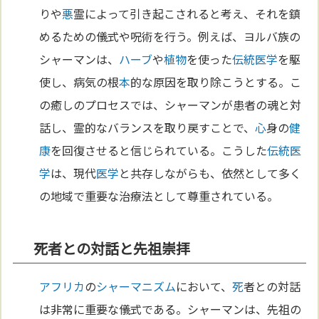
りや
悪
霊によって引き起こされると考え、それを鎮
めるための儀式や呪術を行う。例えば、ヨルバ族の
シャーマンは、
ハーブ
や
植物
を使った
伝統
医学
を駆
使し、病気の根
本
的な原因を取り除こうとする。こ
の癒しのプロセスでは、シャーマンが患者の魂と対
話し、霊的なバランスを取り戻すことで、
心
身の
健
康
を回復させると信じられている。こうした
伝統
医
学
は、現代
医学
と共存しながらも、依然として多く
の地域で重要な治療法として尊重されている。
死者との対話と先祖崇拝
アフリカ
の
シャーマニズム
において、
死
者との対話
は非常に重要な儀式である。シャーマンは、先祖の