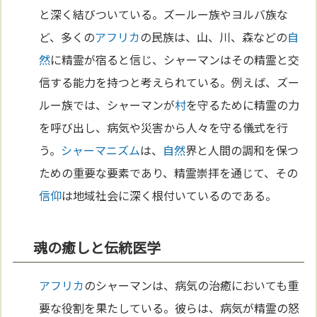
と深く結びついている。ズールー族やヨルバ族な
ど、多くの
アフリカ
の民族は、山、川、森などの
自
然
に精霊が宿ると信じ、シャーマンはその精霊と交
信する能力を持つと考えられている。例えば、ズー
ルー族では、シャーマンが
村
を守るために精霊の力
を呼び出し、病気や災害から人々を守る儀式を行
う。
シャーマニズム
は、
自然
界と人間の調和を保つ
ための重要な要素であり、精霊崇拝を通じて、その
信仰
は地域社会に深く根付いているのである。
魂の癒しと伝統医学
アフリカ
のシャーマンは、病気の治癒においても重
要な役割を果たしている。彼らは、病気が精霊の怒