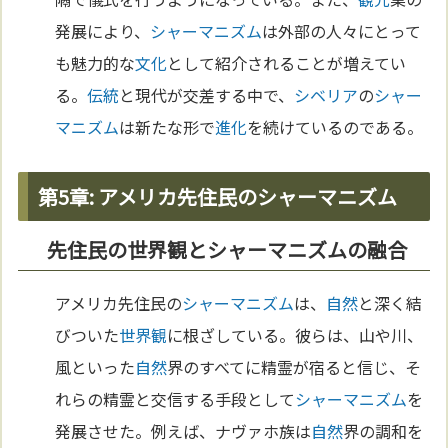
発展により、
シャーマニズム
は外部の人々にとって
も魅力的な
文化
として紹介されることが増えてい
る。
伝統
と現代が交差する中で、
シベリア
の
シャー
マニズム
は新たな形で
進化
を続けているのである。
第5章: アメリカ先住民のシャーマニズム
先住民の世界観とシャーマニズムの融合
アメリカ先住民の
シャーマニズム
は、
自然
と深く結
びついた
世界観
に根ざしている。彼らは、山や川、
風といった
自然
界のすべてに精霊が宿ると信じ、そ
れらの精霊と交信する手段として
シャーマニズム
を
発展させた。例えば、ナヴァホ族は
自然
界の調和を