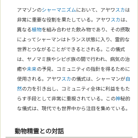
アマゾンの
シャーマニズム
において、アヤワ
スカ
は
非常に重要な役割を果たしている。アヤワ
スカ
は、
異なる
植物
を組み合わせた飲み物であり、その摂取
によってシャーマンはトランス状態に入り、霊的な
世界とつながることができるとされる。この儀式
は、ヤノマミ族やシピボ族の間で行われ、病気の治
癒や
未来
の予見、コミュニティの指針を得るために
使用される。アヤワ
スカ
の儀式は、シャーマンが
自
然
の力を引き出し、コミュニティ全体に利益をもた
らす手段として非常に重視されている。この
神
秘的
な儀式は、現代でも世界中から注目を集めている。
動物精霊との対話