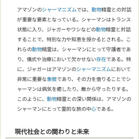
アマゾンの
シャーマニズム
では、
動物
精霊との対話
が重要な要素となっている。シャーマンはトランス
状態に入り、ジャガーやワシなどの
動物
精霊と対話
することで、特別な力や知恵を授かるとされる。こ
れらの
動物
精霊は、シャーマンにとって守護者であ
り、儀式や治療において欠かせない
存在
である。特
に、ジャガーはアマゾンの
シャーマニズム
において
非常に重要な
象徴
であり、その力を借りることでシ
ャーマンは病気を癒したり、敵から守ったりする。
このように、
動物
精霊との深い関係は、アマゾンの
シャーマンにとって霊的な旅の中
心
である。
現代社会との関わりと未来