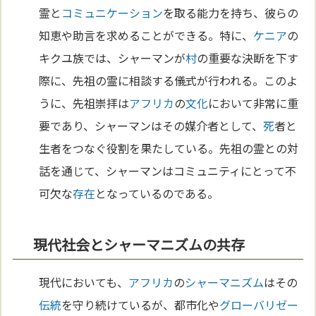
霊と
コミュニケーション
を取る能力を持ち、彼らの
知恵や助言を求めることができる。特に、
ケニア
の
キクユ族では、シャーマンが
村
の重要な決断を下す
際に、先祖の霊に相談する儀式が行われる。このよ
うに、先祖崇拝は
アフリカ
の
文化
において非常に重
要であり、シャーマンはその媒介者として、
死
者と
生者をつなぐ役割を果たしている。先祖の霊との対
話を通じて、シャーマンはコミュニティにとって不
可欠な
存在
となっているのである。
現代社会とシャーマニズムの共存
現代においても、
アフリカ
の
シャーマニズム
はその
伝統
を守り続けているが、都市化や
グローバリゼー