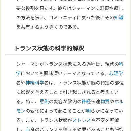
要な役割を果たす。彼らはシャーマンに洞察や癒し
の方法を伝え、コミュニティに戻った後にその
知識
を共有するよう導くのである。
トランス状態の科学的解釈
シャーマンがトランス状態に入る過程は、現代の
科
学
においても興味深いテーマとなっている。
心理学
者や
神経
科学
者は、トランス状態が脳の特定の部位
に影響を与えることで引き起こされると考えてい
る。特に、
意識
の変容が脳内の
神経
伝達
物質
や
ホル
モン
の変化によって起こることが
明
らかになってい
る。また、トランス状態が
ストレス
や不安を軽減
し、
心
身のバランスを整える効果があることも研究