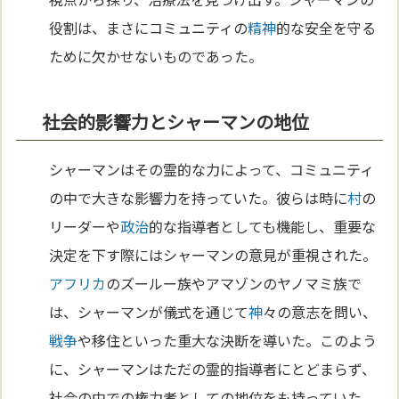
役割は、まさにコミュニティの
精神
的な安全を守る
ために欠かせないものであった。
社会的影響力とシャーマンの地位
シャーマンはその霊的な力によって、コミュニティ
の中で大きな影響力を持っていた。彼らは時に
村
の
リーダーや
政治
的な指導者としても機能し、重要な
決定を下す際にはシャーマンの意見が重視された。
アフリカ
のズールー族やアマゾンのヤノマミ族で
は、シャーマンが儀式を通じて
神
々の意志を問い、
戦争
や移住といった重大な決断を導いた。このよう
に、シャーマンはただの霊的指導者にとどまらず、
社会の中での権力者としての地位をも持っていた。