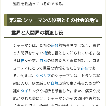
遍性を物語っているのである。
第2章: シャーマンの役割とその社会的地位
霊界と人間界の橋渡し役
シャーマンは、ただの
宗教
的指導者ではなく、霊界
と人間界をつなぐ
橋
渡し役として知られている。彼
らは
神
々や霊、
自然
の精霊たちと直接対話し、コミ
ュニティにとって重要な情報をもたらす
存在
であ
る。例えば、
シベリア
のシャーマンは、トランス状
態に入り、冬の厳しい
自然
環境で生き残るための狩
猟の
タイ
ミングや場所を予言した。また、病気や災
厄が訪れた際には、シャーマンがその原因を霊的な
視点から探り、治療法を見つけ出す。シャーマンの