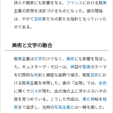
詩人や画家にも影響を与え、
フランス
における耽
美
主義の思想を決定づけるものとなった。彼の理論
は、やがて
芸術
家たちの新たな指針となっていった
のである。
美術と文学の融合
耽
美
主義は
文学
だけでなく、
美術
にも影響を及ぼし
た。ギュスターヴ・モローは、
神
話や
聖書
のテーマ
を幻想的な
色
彩と緻密な装飾で描き、視覚
芸術
にお
ける耽
美
主義を体現した。彼の『出現』では、
金
色
に輝くサ
ロメ
が現れ、血の海の上に浮かぶヨハネの
首を見つめている。こうした作品は、
美
と
神
秘を
極
限
まで追求し、当時の
写実主義
とは一線を画した。