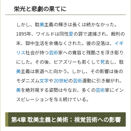
栄光と悲劇の果てに
しかし、耽
美
主義の輝きは長くは続かなかった。
1895年、ワイルドは同性
愛
の罪で逮捕され、裁判の
末、獄中生活を余儀なくされた。彼の没落は、
イギ
リス
社会が持つ
芸術
家への寛容と残酷さを浮き彫り
にした。その後、ビアズリーも若くして
死
去し、耽
美
主義は衰退へと向かう。しかし、その影響は後の
モダニズム
文学
や
20世紀
の
芸術
運動に引き継がれ、
美
を絶対視する姿勢は今なお、多くの
芸術
家にイン
スピレーションを与え続けている。
第4章 耽美主義と美術：視覚芸術への影響