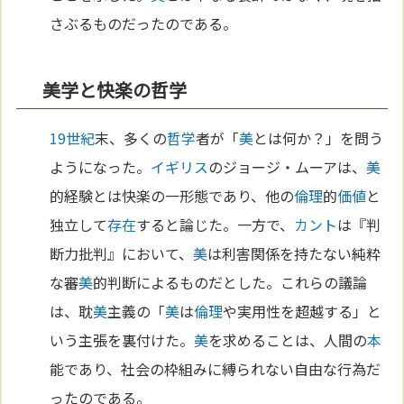
さぶるものだったのである。
美学と快楽の哲学
19世紀
末、多くの
哲学
者が「
美
とは何か？」を問う
ようになった。
イギリス
のジョージ・ムーアは、
美
的経験とは快楽の一形態であり、他の
倫理
的
価値
と
独立して
存在
すると論じた。一方で、
カント
は『判
断力批判』において、
美
は利害関係を持たない純粋
な審
美
的判断によるものだとした。これらの議論
は、耽
美
主義の「
美
は
倫理
や実用性を超越する」と
いう主張を裏付けた。
美
を求めることは、人間の
本
能であり、社会の枠組みに縛られない自由な行為だ
ったのである。