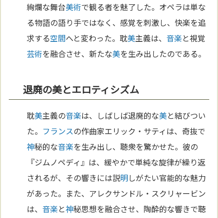
絢爛な舞台
美術
で観る者を魅了した。オペラは単な
る物語の語り手ではなく、感覚を刺激し、快楽を追
求する
空間
へと変わった。耽
美
主義は、
音楽
と視覚
芸術
を融合させ、新たな
美
を生み出したのである。
退廃の美とエロティシズム
耽
美
主義の
音楽
は、しばしば退廃的な
美
と結びつい
た。
フランス
の作曲家エリック・サティは、奇抜で
神
秘的な
音楽
を生み出し、聴衆を驚かせた。彼の
『ジムノペディ』は、緩やかで単純な旋律が繰り返
されるが、その響きには説
明
しがたい官能的な魅力
があった。また、アレクサンドル・スクリャービン
は、
音楽
と
神
秘思想を融合させ、陶酔的な響きで聴