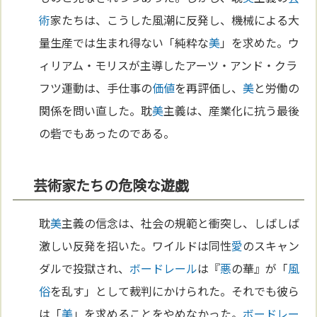
術
家たちは、こうした風潮に反発し、機械による大
量生産では生まれ得ない「純粋な
美
」を求めた。ウ
ィリアム・モリスが主導したアーツ・アンド・クラ
フツ運動は、手仕事の
価値
を再評価し、
美
と労働の
関係を問い直した。耽
美
主義は、産業化に抗う最後
の砦でもあったのである。
芸術家たちの危険な遊戯
耽
美
主義の信念は、社会の規範と衝突し、しばしば
激しい反発を招いた。ワイルドは同性
愛
のスキャン
ダルで投獄され、
ボードレール
は『
悪
の華』が「
風
俗
を乱す」として裁判にかけられた。それでも彼ら
は「
美
」を求めることをやめなかった。
ボードレー