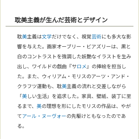
耽美主義が生んだ芸術とデザイン
耽
美
主義は
文学
だけでなく、視覚
芸術
にも多大な影
響を与えた。画家オーブリー・ビアズリーは、黒と
白のコントラストを強調した妖艶なイラストを生み
出し、ワイルドの戯曲『サ
ロメ
』の挿絵を担当し
た。また、ウィリアム・モリスのアーツ・アンド・
クラフツ運動も、耽
美
主義の流れと交差しながら
「
美
しい生活」を追求した。家具、壁紙、装丁に至
るまで、
美
の理想を形にしたモリスの作品は、やが
て
アール・ヌーヴォー
の先駆けともなったのであ
る。