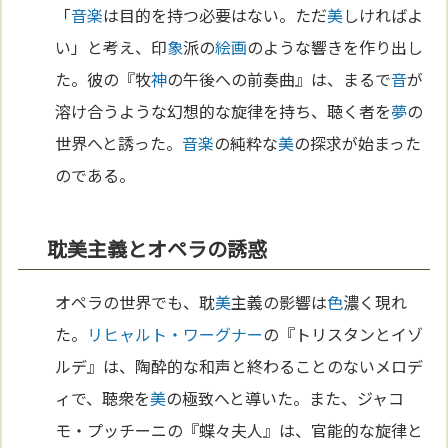
「
音楽
は目的を持つ必要はない。ただ
美
しければよ
い」と考え、印
象
派の
絵画
のような響きを作り出し
た。彼の『牧
神
の午後への前奏曲』は、まるで
音
が
溶け合うような幻想的な旋律を持ち、聴く者を
夢
の
世界へと誘った。
音楽
の純粋な
美
の探求が始まった
のである。
耽美主義とオペラの誘惑
オペラの世界でも、耽
美
主義の影響は
色
濃く現れ
た。
リヒャルト・ワーグナー
の『トリスタンとイゾ
ルデ』は、陶酔的な和声と終わることのないメロデ
ィで、聴衆を
美
の極致へと導いた。また、ジャコ
モ・プッチーニの『蝶々夫人』は、官能的な旋律と