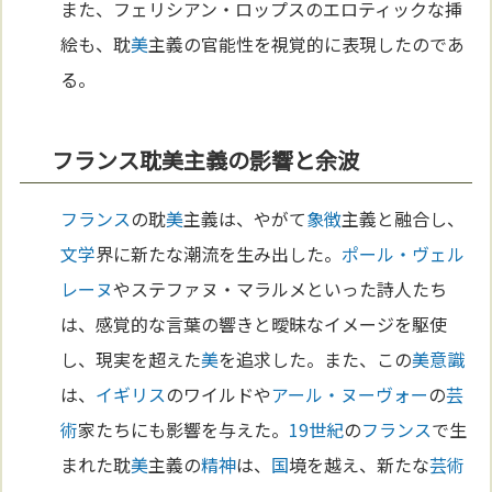
また、フェリシアン・ロップスのエロティックな挿
絵も、耽
美
主義の官能性を視覚的に表現したのであ
る。
フランス耽美主義の影響と余波
フランス
の耽
美
主義は、やがて
象徴
主義と融合し、
文学
界に新たな潮流を生み出した。
ポール・ヴェル
レーヌ
やステファヌ・マラルメといった詩人たち
は、感覚的な言葉の響きと曖昧なイメージを駆使
し、現実を超えた
美
を追求した。また、この
美
意識
は、
イギリス
のワイルドや
アール・ヌーヴォー
の
芸
術
家たちにも影響を与えた。
19世紀
の
フランス
で生
まれた耽
美
主義の
精神
は、
国
境を越え、新たな
芸術