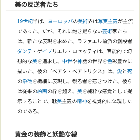
美の反逆者たち
19世紀
半ば、
ヨーロッパ
の
美術
界は
写実主義
が主流
であった。だが、それに飽き足らない
芸術
家たち
は、新たな表現を求めた。ラファエル前派の創設者
ダンテ
・ゲ
イブ
リエル・ロセッティは、官能的で幻
想的な
美
を追求し、
中世
や
神
話の世界を
色
彩豊かに
描いた。彼の『ベアタ・ベアトリクス』は、
愛
と
死
の
象徴
を繊細に表現し、観る者を惹きつけた。彼ら
は従来の
絵画
の枠を超え、
美
を純粋な感覚として提
示することで、耽
美
主義の
精神
を視覚的に体現した
のである。
黄金の装飾と妖艶な線