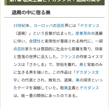
退廃の中に宿る美
19世紀
末、
ヨーロッパ
の
芸術
界には「
デカダンス
（退廃）」という言葉が広まった。
産業革命
の進展
に伴い、合
理性
と実用性が重視される時代に、一部
の
芸術
家たちは意図的に社会から距離を取り、快楽
と堕落の世界に没入した。
フランス
の作家ユイスマ
ンスは『さかしま』で、世俗を離れ、
美
と官能のみ
に生きる男を描いた。この作品は「
デカダンス
文
学
」の代表とされ、無気力、退廃、
美
の探求といっ
たテーマを凝縮していた。耽
美
主義と
デカダンス
は、紙一重の関係にあったのである。