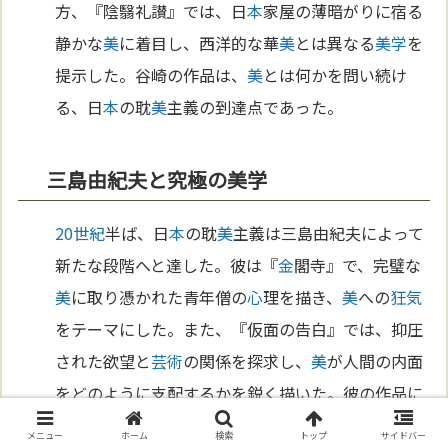
方、『陰翳礼讃』では、日
本
家屋の薄暗がりに宿る
静かな
美
に着目し、西洋的な華
美
とは異なる
美学
を
提示した。谷崎の作品は、
美
とは何かを問い続け
る、日
本
の耽
美
主義の到達点であった。
三島由紀夫と究極の美学
20世紀
半ば、日
本
の耽
美
主義は三島由紀夫によって
新たな段階へと達した。彼は『
金
閣寺』で、完璧な
美
に取り憑かれた青年僧の
心
理を描き、
美
への
狂気
をテーマにした。また、『仮面の告白』では、抑圧
された欲望と
芸術
の関係を探求し、
美
が人間の内面
をどのように支配するかを鋭く描いた。彼の作品に
は、
死
と
美
の結びつきが強く刻まれており、究極の
メニュー
ホーム
検索
トップ
サイドバー