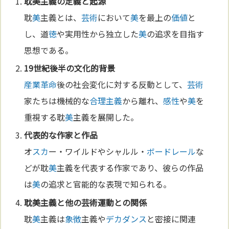
耽
美
主義の
定義
と起源
耽
美
主義とは、
芸術
において
美
を最上の
価値
と
し、道
徳
や実用性から独立した
美
の追求を目指す
思想である。
19世紀
後半の
文化
的背景
産業革命
後の社会変化に対する反動として、
芸術
家たちは機械的な
合理主義
から離れ、
感性
や
美
を
重視する耽
美
主義を展開した。
代表的な作家と作品
オ
スカ
ー・ワイルドやシャルル・
ボードレール
な
どが耽
美
主義を代表する作家であり、彼らの作品
は
美
の追求と官能的な表現で知られる。
耽
美
主義と他の
芸術
運動との関係
耽
美
主義は
象徴
主義や
デカダンス
と密接に関連