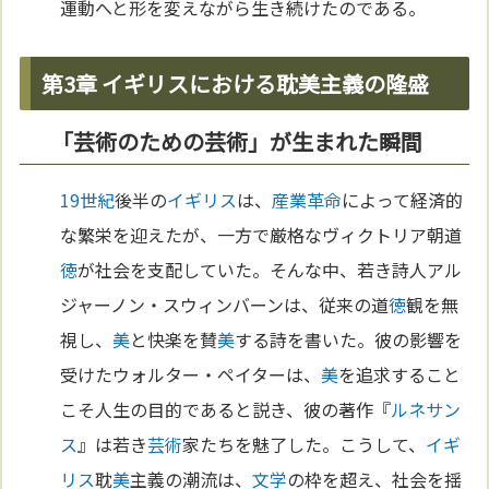
運動へと形を変えながら生き続けたのである。
第3章 イギリスにおける耽美主義の隆盛
「芸術のための芸術」が生まれた瞬間
19世紀
後半の
イギリス
は、
産業革命
によって経済的
な繁栄を迎えたが、一方で厳格なヴィクトリア朝道
徳
が社会を支配していた。そんな中、若き詩人アル
ジャーノン・スウィンバーンは、従来の道
徳
観を無
視し、
美
と快楽を賛
美
する詩を書いた。彼の影響を
受けたウォルター・ペイターは、
美
を追求すること
こそ人生の目的であると説き、彼の著作『
ルネサン
ス
』は若き
芸術
家たちを魅了した。こうして、
イギ
リス
耽
美
主義の潮流は、
文学
の枠を超え、社会を揺