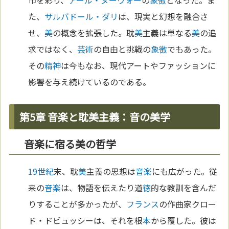
た、
サルバドール・ダリ
は、現実と幻想を融合さ
せ、
美
の概念を拡張した。耽
美
主義は単なる
美
の追
求ではなく、
芸術
の自由と挑戦の
象徴
でもあった。
その
精神
は今もなお、現代アートやファッションに
影響を与え続けているのである。
第5章 音楽と耽美主義：音の美学
音楽に宿る美の哲学
19世紀
末、耽
美
主義の思想は
音楽
にも広がった。従
来の
音楽
は、物語を伝えたり道
徳
的な教訓を含んだ
りすることが多かったが、
フランス
の作曲家クロー
ド・ドビュッシーは、それを根
本
から覆した。彼は