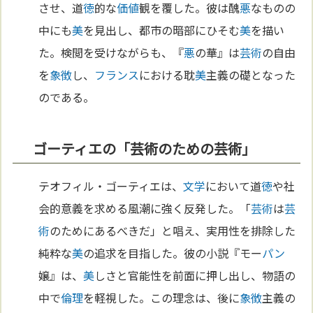
させ、道
徳
的な
価値
観を覆した。彼は醜
悪
なものの
中にも
美
を見出し、都市の暗部にひそむ
美
を描い
た。検閲を受けながらも、『
悪
の華』は
芸術
の自由
を
象徴
し、
フランス
における耽
美
主義の礎となった
のである。
ゴーティエの「芸術のための芸術」
テオフィル・ゴーティエは、
文学
において道
徳
や社
会的意義を求める風潮に強く反発した。「
芸術
は
芸
術
のためにあるべきだ」と唱え、実用性を排除した
純粋な
美
の追求を目指した。彼の小説『モー
パン
嬢』は、
美
しさと官能性を前面に押し出し、物語の
中で
倫理
を軽視した。この理念は、後に
象徴
主義の