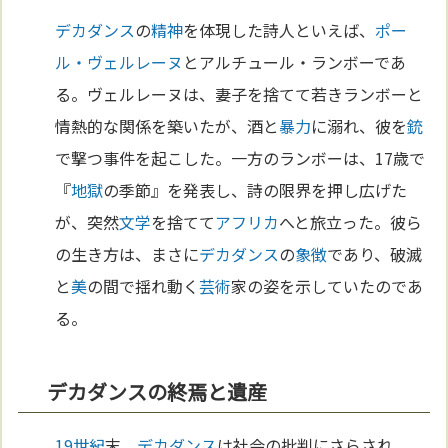
デカダンス
の
精神
を体現した詩人といえば、
ポー
ル・ヴェルレーヌ
とアルチュール・ランボーであ
る。ヴェルレーヌは、妻子を捨てて若きランボーと
情熱的な関係を築いたが、酒と
暴力
に溺れ、彼を
銃
で撃つ事件を起こした。一方のランボーは、17歳で
『
地獄
の季節』を発表し、詩の限界を押し広げた
が、突然
文学
を捨てて
アフリカ
へと旅立った。彼ら
の生き方は、まさに
デカダンス
の
象徴
であり、破滅
と
美
の間で揺れ動く
芸術
家の姿を示していたのであ
る。
デカダンスの終焉と遺産
19世紀
末、
デカダンス
は社会の批判にさらされ、