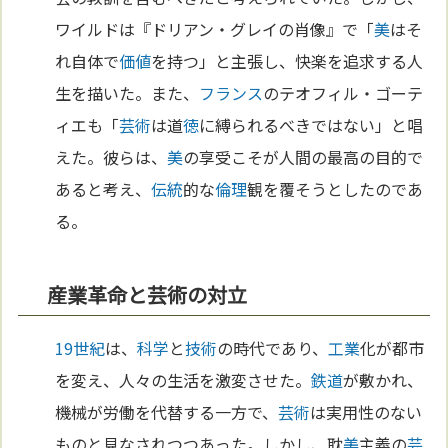
ワイルドは『ドリアン・グレイの肖像』で「
美
はそ
れ自体で
価値
を持つ」と主張し、快楽を追求する人
生を描いた。また、
フランス
のテオフィル・ゴーテ
ィエも「
芸術
は道
徳
に縛られるべきではない」と唱
えた。彼らは、
美
の享受こそが人間の最高の目的で
あると考え、
伝統
的な
倫理
観を覆そうとしたのであ
る。
産業革命と芸術の対立
19世紀
は、
科学
と
技術
の時代であり、
工業
化が都市
を変え、人々の生活を激変させた。
鉄道
が敷かれ、
機械が労働を代替する一方で、
芸術
は実用性のない
ものと見なされつつあった。しかし、耽
美
主義の
芸