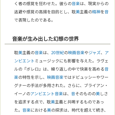
く者の感覚を狂わせた。彼らの
音楽
は、現実からの
逃避や感覚の高揚を目的とし、耽
美
主義の
精神
を
音
で表現したのである。
音楽が生み出した幻想の世界
耽
美
主義の
音楽
は、
20世紀
の
映画
音楽
や
ジャズ
、
ア
ンビエント
ミュージックにも影響を与えた。ラヴェ
ルの『ボレロ』は、繰り返しの中で快楽を高める
音
楽
の特性を示し、
映画
音楽
ではドビュッシーやワー
グナーの手法が多用された。さらに、ブライアン・
イーノの
アンビエント
音楽
は、
音
そのものの
美
しさ
を追求する点で、耽
美
主義と共鳴するものであっ
た。
音楽
における
美
の探求は、時代を超えて続き、