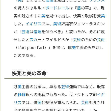
の詩人シャルル・
ボードレール
は『
悪
の華』で、現
実の醜さの中に
美
を見つけ出し、快楽と耽溺を賛
美
した。
イギリス
では、
美術
評論家ジョン・ラスキン
が「
芸術
は
倫理
を伴うべき」と説いたが、それに反
発したオ
スカ
ー・ワイルドらが「
芸術
のための
芸術
（L’art pour l’art）」を掲げ、耽
美
主義の火を灯し
たのである。
快楽と美の革命
耽
美
主義の台頭は、単なる
芸術
運動ではなく、既存
の
価値
観への挑戦でもあった。ヴィクトリア朝
イギ
リス
では、道
徳
と規律が重んじられ、
芸術
もまた社
会の教訓を含むべきだと考えられていた。しかし、