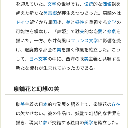
を迎えていた。
文学
の世界でも、
伝統
的な
価値
観を
超えた新たな
美
意識
が芽生えつつあった。森鷗外は
ドイツ
留学から帰
国
後、
美
と
感性
を重視する
文学
の
可能性を模索し、『舞姫』で耽
美
的な恋
愛
と
悲劇
を
描いた。一方、永井荷風は
フランス
文学
に影響を受
け、退廃的な都会の
美
を描く作風を確立した。こう
して、
日本文学
の中に、西洋の耽
美
主義と共鳴する
新たな流れが生まれていったのである。
泉鏡花と幻想の美
耽
美
主義の日
本
的な発展を語る上で、泉鏡花の
存在
は欠かせない。彼の作品は、妖艶で幻想的な世界を
描き、現実と
夢
が交錯する独自の
美学
を確立した。