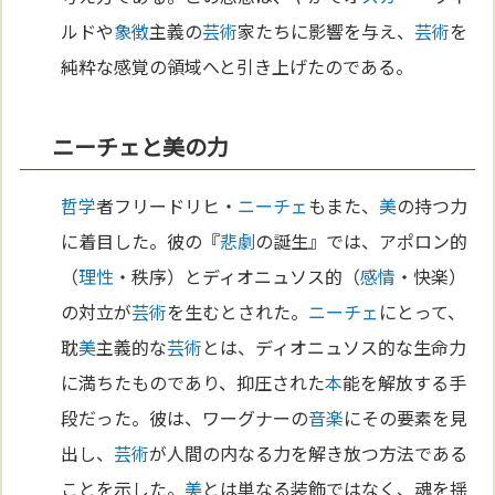
ルドや
象徴
主義の
芸術
家たちに影響を与え、
芸術
を
純粋な感覚の領域へと引き上げたのである。
ニーチェと美の力
哲学
者フリードリヒ・
ニーチェ
もまた、
美
の持つ力
に着目した。彼の『
悲劇
の誕生』では、アポロン的
（
理性
・秩序）とディオニュソス的（
感情
・快楽）
の対立が
芸術
を生むとされた。
ニーチェ
にとって、
耽
美
主義的な
芸術
とは、ディオニュソス的な生命力
に満ちたものであり、抑圧された
本
能を解放する手
段だった。彼は、ワーグナーの
音楽
にその要素を見
出し、
芸術
が人間の内なる力を解き放つ方法である
ことを示した。
美
とは単なる装飾ではなく、魂を揺