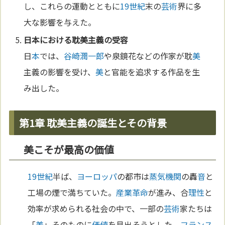
し、これらの運動とともに
19世紀
末の
芸術
界に多
大な影響を与えた。
日
本
における耽
美
主義の受容
日
本
では、
谷崎潤一郎
や泉鏡花などの作家が耽
美
主義の影響を受け、
美
と官能を追求する作品を生
み出した。
第1章 耽美主義の誕生とその背景
美こそが最高の価値
19世紀
半ば、
ヨーロッパ
の都市は
蒸気機関
の轟
音
と
工場の煙で満ちていた。
産業革命
が進み、合
理性
と
効率が求められる社会の中で、一部の
芸術
家たちは
「
美
」そのものに
価値
を見出そうとした。
フランス