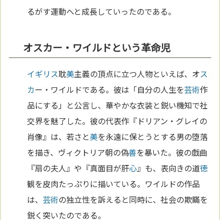
るがす運動へと成長していったのである。
オスカー・ワイルドという革命児
イギリス
耽
美
主義の頂点に立つ人物といえば、オ
ス
カ
ー・ワイルドである。彼は「自分の人生を
芸術
作
品にする」と公言し、華やかな衣装と鋭い機知で社
交界を魅了した。彼の代表作『ドリアン・グレイの
肖像』は、若さと
美
を永遠に保とうとする男の堕落
を描き、ヴィクトリア朝の偽
善
を暴いた。彼の戯曲
『扇の夫人』や『真面目が肝
心
』も、表向きの道
徳
観を皮肉たっぷりに描いている。ワイルドの作品
は、
芸術
の独立性を訴えると同時に、社会の欺瞞を
鋭く突いたのである。