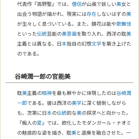
代表作『高野聖』では、
僧侶
が山奥で妖しい
美
女と
出会う物語が描かれ、現実には
存在
しないはずの
美
が生々しく息づいている。また、鏡花は能や
歌舞伎
といった
伝統
芸能の
美
意識
を取り入れ、西洋の耽
美
主義とは異なる、日
本
独自の幻想
文学
を築き上げた
のである。
谷崎潤一郎の官能美
耽
美
主義の
精神
を最も鮮やかに体現したのは
谷崎潤
一郎
である。彼は西洋の
美学
に深く傾倒しながら
も、次第に日
本
の
伝統
的な
美
の探求へと向かった。
『痴人の
愛
』では、欧化したモダンガール・ナオミ
の魅惑的な姿を描き、耽
美
と退廃を融合させた。一