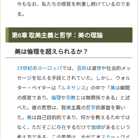
今もなお、私たちの感覚を刺激し続けているのであ
る。
第6章 耽美主義と哲学：美の理論
美は倫理を超えられるか？
19世紀
の
ヨーロッパ
では、
芸術
は道
徳
や社会的メッ
セージを伝える手段とされていた。しかし、ウォル
ター・ペイターは『
ルネサンス
』の中で「
美
は瞬間
の感覚であり、
倫理
や
宗教
とは無関係である」と述
べた。彼の思想は、耽
美
主義の
哲学
的基盤を築い
た。
美
は自己目的的であり、何かを教えるためでは
なく、ただそこに
存在
するだけで
価値
があるという
考え方である。この思想は、やがてオ
スカ
ー・ワイ