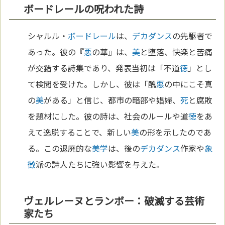
ボードレールの呪われた詩
シャルル・
ボードレール
は、
デカダンス
の先駆者で
あった。彼の『
悪
の華』は、
美
と堕落、快楽と苦痛
が交錯する詩集であり、発表当初は「不道
徳
」とし
て検閲を受けた。しかし、彼は「醜
悪
の中にこそ真
の
美
がある」と信じ、都市の暗部や娼婦、
死
と腐敗
を題材にした。彼の詩は、社会のルールや道
徳
をあ
えて逸脱することで、新しい
美
の形を示したのであ
る。この退廃的な
美学
は、後の
デカダンス
作家や
象
徴
派の詩人たちに強い影響を与えた。
ヴェルレーヌとランボー：破滅する芸術
家たち