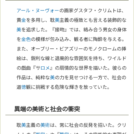
アール・ヌーヴォー
の画家グスタフ・クリムトは、
黄
金
を多用し、耽
美
主義の極致とも言える装飾的な
美
を追求した。『接吻』では、絡み合う男女の身体
を
金
色
の模様が包み込み、観る者に陶酔を与える。
また、オーブリー・ビアズリーのモノクロームの挿
絵は、鋭利な線と退廃的な雰囲気を持ち、ワイルド
の戯曲『サ
ロメ
』の扇情的な世界を描いた。彼らの
作品は、純粋な
美
の力を見せつける一方で、社会の
道
徳
観に挑戦する危険な輝きを放っていた。
異端の美術と社会の衝突
耽
美
主義の
美術
は、常に社会の反発を招いた。クリ