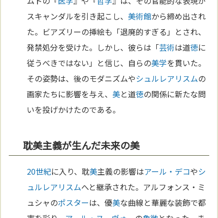
ムトの『
医学
』や『
哲学
』は、その官能的な表現が
スキャンダルを引き起こし、
美術館
から締め出され
た。ビアズリーの挿絵も「退廃的すぎる」とされ、
発禁処分を受けた。しかし、彼らは「
芸術
は道
徳
に
従うべきではない」と信じ、自らの
美学
を貫いた。
その姿勢は、後のモダニズムや
シュルレアリスム
の
画家たちに影響を与え、
美
と道
徳
の関係に新たな問
いを投げかけたのである。
耽美主義が生んだ未来の美
20世紀
に入り、耽
美
主義の影響は
アール・デコ
や
シ
ュルレアリスム
へと継承された。アルフォンス・ミ
ュシャの
ポスター
は、優
美
な曲線と華麗な装飾で都
市を彩り、
アール・ヌーヴォー
の
象徴
となった。ま