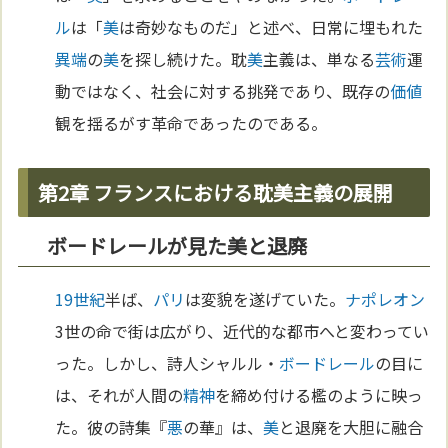
ル
は「
美
は奇妙なものだ」と述べ、日常に埋もれた
異端
の
美
を探し続けた。耽
美
主義は、単なる
芸術
運
動ではなく、社会に対する挑発であり、既存の
価値
観を揺るがす革命であったのである。
第2章 フランスにおける耽美主義の展開
ボードレールが見た美と退廃
19世紀
半ば、
パリ
は変貌を遂げていた。
ナポレオン
3世の命で街は広がり、近代的な都市へと変わってい
った。しかし、詩人シャルル・
ボードレール
の目に
は、それが人間の
精神
を締め付ける檻のように映っ
た。彼の詩集『
悪
の華』は、
美
と退廃を大胆に融合