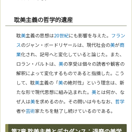
耽美主義の哲学的遺産
耽
美
主義の思想は
20世紀
にも影響を与えた。
フラン
ス
のジャン・ボードリヤールは、現代社会の
美
が
商
業
化され、記号へと変化していると論じた。また、
ロラン・バルトは、
美
の享受は個々の読者や観客の
解釈によって変化するものであると指摘した。こう
して、耽
美
主義の「
美
の絶対性」という理念は、新
たな形で現代思想に組み込まれた。
美
とは何か、な
ぜ人は
美
を求めるのか。その問いは今もなお、
哲学
者や
芸術
家たちを魅了し続けているのである。
第7章 耽美主義とデカダンス：退廃の美学