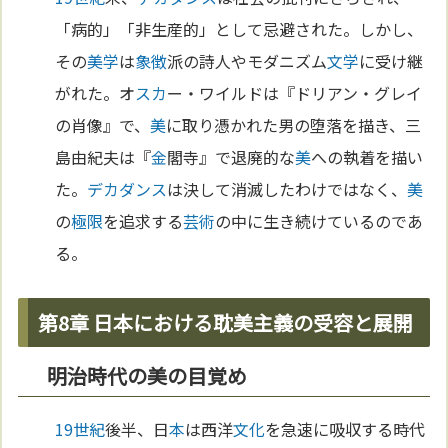
「病的」「非生産的」として忌避された。しかし、
その
美学
は
象徴
派の詩人やモダニズム
文学
に受け継
がれた。オ
スカ
ー・ワイルドは『ドリアン・グレイ
の肖像』で、
美
に取り憑かれた男の堕落を描き、三
島由紀夫は『
金
閣寺』で退廃的な
美
への執着を描い
た。
デカダンス
は決して消滅したわけではなく、
美
の
極限
を追求する
芸術
の中に生き続けているのであ
る。
第8章 日本における耽美主義の受容と展開
明治時代の美の目覚め
19世紀
後半、日
本
は西洋
文化
を急速に吸収する時代