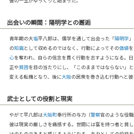
彼の一生がゆっくりと始まった。
出会いの瞬間：陽明学との邂逅
青年期の大
塩
平八郎は、儒学を通して出会った「
陽明学
」
の
知識
として収めるのではなく、行動によってその
価値
を
心
を奪われ、自らの信念を貫く行動を志すようになる。日
正や
貧困
を目の当たりにし、「このままではならない」と
変える転機となり、後に
大阪
の民衆を巻き込む行動へと彼
武士としての役割と現実
やがて平八郎は
大阪
町
奉行所の与力（
警察
官のような役職
彼は現実の厳しさを痛感する。世間には富を持つ者と貧し
けのものであると感じるようになる。与力としての役目を