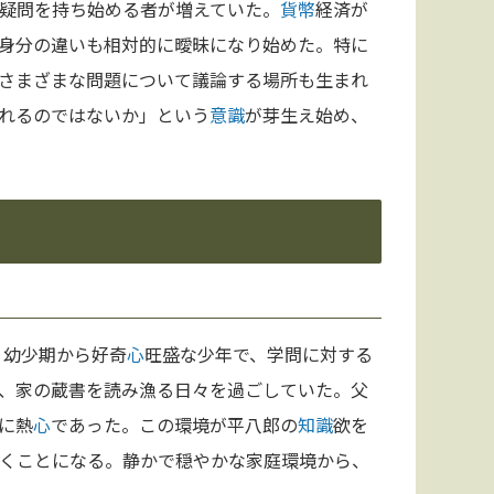
疑問を持ち始める者が増えていた。
貨幣
経済が
身分の違いも相対的に曖昧になり始めた。特に
さまざまな問題について議論する場所も生まれ
れるのではないか」という
意識
が芽生え始め、
。幼少期から好奇
心
旺盛な少年で、学問に対する
、家の蔵書を読み漁る日々を過ごしていた。父
に熱
心
であった。この環境が平八郎の
知識
欲を
くことになる。静かで穏やかな家庭環境から、