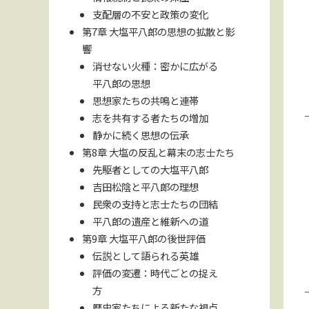
支配層の不安と政策の変化
第7章 大塩平八郎の思想の拡散と影
響
消せない火種：密かに広がる
平八郎の思想
思想家たちの共鳴と連帯
志を共有する者たちの増加
静かに続く思想の伝承
第8章 大塩の反乱と幕末の志士たち
先駆者としての大塩平八郎
吉田松陰と平八郎の理想
民衆の支持と志士たちの団結
平八郎の遺産と維新への道
第9章 大塩平八郎の後世評価
伝説として語られる英雄
評価の変遷：時代ごとの捉え
方
歴史家たちによる新たな視点