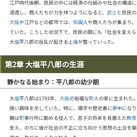
江戸時代後期、庶民の中には経済の仕組みや社会の構造に
浸透し、商人たちが力を持つようになると、
武士
と庶民の
大阪
や江戸などの都市では、
知識
人や商人たちが集まり、
ていた。こうした状況下で、庶民の間にも「社会を変えら
大
塩
平八郎の反乱が起きる
土壌
が整っていった。
第2章 大塩平八郎の生涯
静かなる始まり：平八郎の幼少期
大
塩
平八郎は1793年、
大阪
の裕福な
町
人の家に生まれた
強い興味を示していた。特に、儒学や歴史書に
夢
中になり
親は
町
奉行所に勤める役人で、息子の将来を見据えた
教育
支え、のちに彼が社会の不正に立ち向かう思想の土台を築