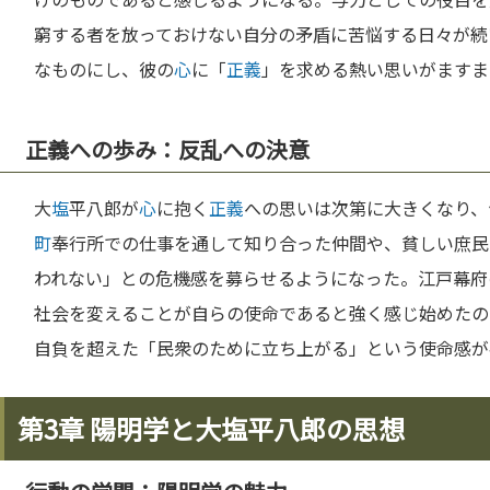
窮する者を放っておけない自分の矛盾に苦悩する日々が続
なものにし、彼の
心
に「
正義
」を求める熱い思いがますま
正義への歩み：反乱への決意
大
塩
平八郎が
心
に抱く
正義
への思いは次第に大きくなり、
町
奉行所での仕事を通して知り合った仲間や、貧しい庶民
われない」との危機感を募らせるようになった。江戸幕府
社会を変えることが自らの使命であると強く感じ始めたの
自負を超えた「民衆のために立ち上がる」という使命感が
第3章 陽明学と大塩平八郎の思想