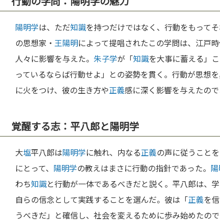
行動の学問：陽明学の魅力
陽明学
は、ただ
知識
を持つだけではなく、行動をもってそ
の思想家・
王陽明
によって提唱されたこの学問は、江戸時
人々に影響を与えた。
朱子学
が「
知識
を大事に蓄える」こ
っているならば行動せよ」との姿勢を貫く。行動が思想を
に火をつけ、彼の生き方や
正義
感に深く影響を与えたので
覚醒する志：平八郎と陽明学
大
塩
平八郎は
陽明学
に触れ、内なる
正義
の声に従うことを
にとって、
陽明学
の教えはまさに行動の指針であった。
陽
わち
知識
と行動が一体であるべきだと説く。平八郎は、学
自らの信念として実践することを選んだ。彼は「
正義
を信
うべきだ」と確信し、社会を変えるために歩み始めたので