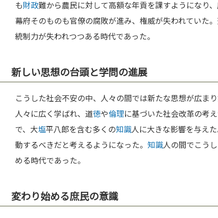
も
財政
難から農民に対して高額な年貢を課すようになり、
幕府そのものも官僚の腐敗が進み、権威が失われていた。
統制力が失われつつある時代であった。
新しい思想の台頭と学問の進展
こうした社会不安の中、人々の間では新たな思想が広まり
人々に広く学ばれ、道
徳
や
倫理
に基づいた社会改革の考え
で、大
塩
平八郎を含む多くの
知識
人に大きな影響を与えた
動するべきだと考えるようになった。
知識
人の間でこうし
める時代であった。
変わり始める庶民の意識