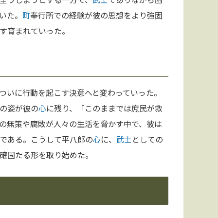
いた。
町
奉行所での経験が彼の思想をより強固
す育まれていった。
ついに行動を起こす決意へと変わっていった。
の姿が彼の
心
に残り、「このままでは庶民が救
の無策や腐敗が人々の生活を脅かす中で、彼は
である。こうして平八郎の
心
に、
武士
としての
確固たる形を取り始めた。