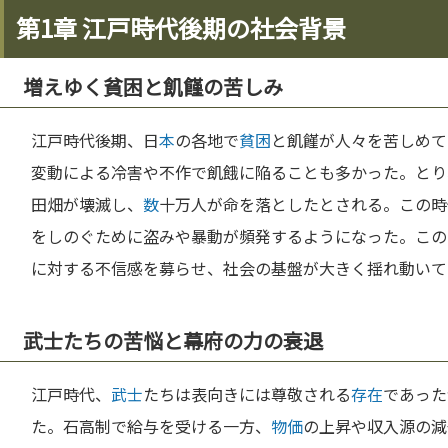
第1章 江戸時代後期の社会背景
増えゆく貧困と飢饉の苦しみ
江戸時代後期、日
本
の各地で
貧困
と飢饉が人々を苦しめて
変動による冷害や不作で飢餓に陥ることも多かった。とりわけ
田畑が壊滅し、
数
十万人が命を落としたとされる。この時
をしのぐために盗みや暴動が頻発するようになった。この
に対する不信感を募らせ、社会の基盤が大きく揺れ動いて
武士たちの苦悩と幕府の力の衰退
江戸時代、
武士
たちは表向きには尊敬される
存在
であった
た。石高制で給与を受ける一方、
物価
の上昇や収入源の減