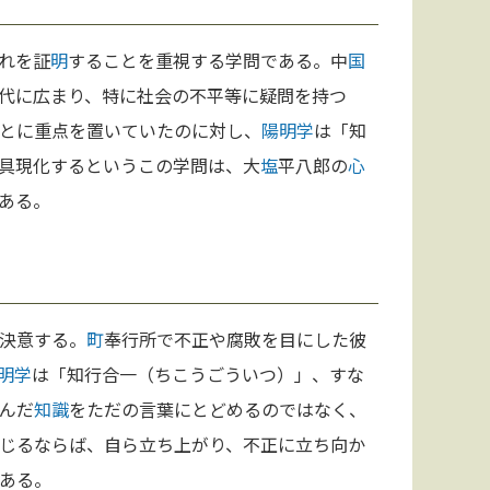
れを証
明
することを重視する学問である。中
国
代に広まり、特に社会の不平等に疑問を持つ
とに重点を置いていたのに対し、
陽明学
は「知
具現化するというこの学問は、大
塩
平八郎の
心
ある。
決意する。
町
奉行所で不正や腐敗を目にした彼
明学
は「知行合一（ちこうごういつ）」、すな
んだ
知識
をただの言葉にとどめるのではなく、
じるならば、自ら立ち上がり、不正に立ち向か
ある。