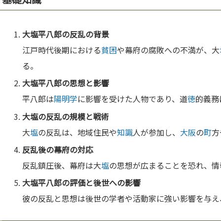
大
塩
平八郎の反乱の背景
江戸時代後期における
貧困
や幕府の腐敗への不満が、大
る。
大
塩
平八郎の思想と影響
平八郎は
陽明学
に影響を受けた人物であり、道
徳
的義務
大
塩
の反乱の規模と戦術
大
塩
の反乱は、地域住民や
知識
人が参加し、
大阪
の
町
方
反乱後の幕府の対応
反乱鎮圧後、幕府は大
塩
の思想が広まることを恐れ、情
大
塩
平八郎の評価と後世への影響
彼の反乱と思想は後世の学者や活動家に強い影響を与え