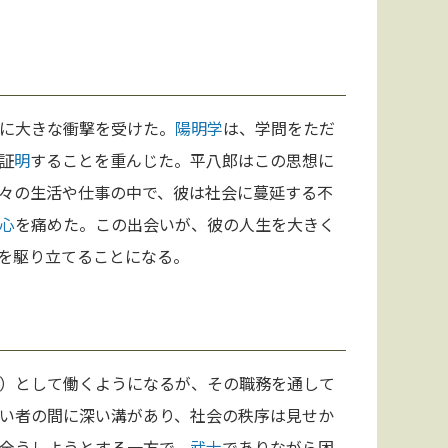
に大きな衝撃を受けた。
陽明学
は、学問をただ
証
明
することを重んじた。平八郎はこの思想に
々の生活や仕事の中で、彼は社会に蔓延する不
心
を痛めた。この出会いが、彼の人生を大きく
を駆り立てることになる。
）として働くようになるが、その職務を通して
い者の間に深い溝があり、社会の秩序は見せか
全うしようとする一方で、
武士
でありながら困