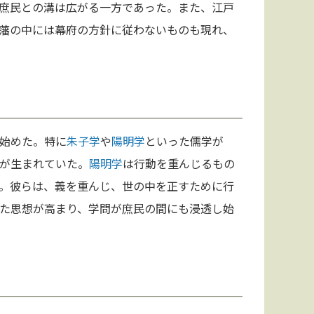
庶民との溝は広がる一方であった。また、江戸
藩の中には幕府の方針に従わないものも現れ、
始めた。特に
朱子学
や
陽明学
といった儒学が
が生まれていた。
陽明学
は行動を重んじるもの
。彼らは、義を重んじ、世の中を正すために行
た思想が高まり、学問が庶民の間にも浸透し始