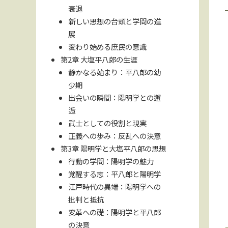
衰退
新しい思想の台頭と学問の進
展
変わり始める庶民の意識
第2章 大塩平八郎の生涯
静かなる始まり：平八郎の幼
少期
出会いの瞬間：陽明学との邂
逅
武士としての役割と現実
正義への歩み：反乱への決意
第3章 陽明学と大塩平八郎の思想
行動の学問：陽明学の魅力
覚醒する志：平八郎と陽明学
江戸時代の異端：陽明学への
批判と抵抗
変革への礎：陽明学と平八郎
の決意