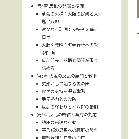
第4章 反乱の発端と準備
革命の火種：大阪の民衆と大
塩平八郎
密かなる計画：支持者を募る
日々
大胆な戦略：町奉行所への攻
撃計画
反乱前夜：覚悟と緊張が張り
詰める
第5章 大塩の反乱の展開と戦術
突如として始まる炎の舞
民衆の支持を得る戦略
地元勢力との攻防
反乱の終わりと平八郎の最期
第6章 反乱の終結と幕府の対応
鎮圧の迅速な行動
平八郎の思想への幕府の恐れ
情報統制と民衆の抑圧