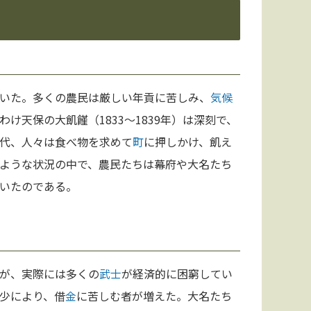
いた。多くの農民は厳しい年貢に苦しみ、
気候
天保の大飢饉（1833～1839年）は深刻で、
代、人々は食べ物を求めて
町
に押しかけ、飢え
ような状況の中で、農民たちは幕府や大名たち
いたのである。
が、実際には多くの
武士
が経済的に困窮してい
少により、借
金
に苦しむ者が増えた。大名たち