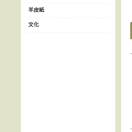
羊皮紙
文化