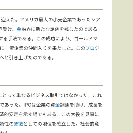
を迎えた。アメリカ最大の小売企業であったシア
き受け、
金
融界に新たな足跡を残したのである。
する手法である。この成功により、ゴールドマ
に一流企業の仲間入りを果たした。この
プロジ
へと引き上げたのである。
スにとって単なるビジネス取引ではなかった。これ
であった。IPOは企業の資
金
調達を助け、成長を
済的安定を示す場でもある。この大役を見事に
頼性の
象徴
としての地位を確立した。社会的意