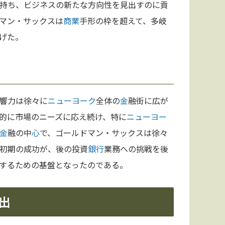
持ち、ビジネスの新たな方向性を見出すのに貢
マン・サックスは
商業
手形の枠を超えて、多岐
げた。
響力は徐々に
ニューヨーク
全体の
金
融街に広が
的に市場のニーズに応え続け、特に
ニューヨー
金
融の中
心
で、ゴールドマン・サックスは徐々
初期の成功が、後の投資
銀行
業務への挑戦を後
するための基盤となったのである。
出