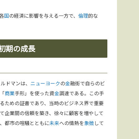
各
国
の経済に影響を与える一方で、
倫理
的な
と初期の成長
ールドマンは、
ニューヨーク
の
金
融街で自らのビ
「
商業
手形」を使った資
金
調達である。この手
るための証書であり、当時のビジネス界で重要
て企業間の信頼を築き、徐々に顧客を増やして
、都市の喧騒とともに
未来
への情熱を
象徴
して