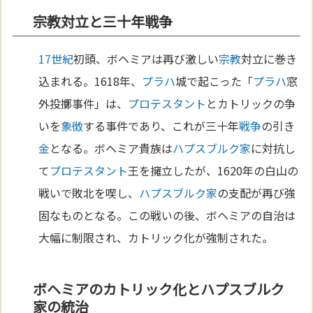
宗教対立と三十年戦争
17世紀
初頭、ボヘミアは再び激しい
宗教
対立に巻き
込まれる。1618年、
プラハ
城で起こった「
プラハ
窓
外投擲事件」は、
プロテスタント
とカトリックの争
いを
象徴
する事件であり、これが三十年
戦争
の引き
金
となる。ボヘミア貴族は
ハプスブルク家
に対抗し
て
プロテスタント
王を擁立したが、1620年の白山の
戦いで敗北を喫し、
ハプスブルク家
の支配が再び強
固なものとなる。この戦いの後、ボヘミアの自治は
大幅に制限され、カトリック化が強制された。
ボヘミアのカトリック化とハプスブルク
家の統治