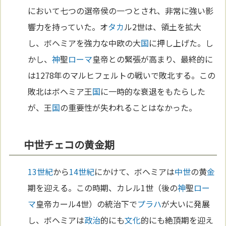
において七つの選帝侯の一つとされ、非常に強い影
響力を持っていた。オ
タカ
ル2世は、領土を拡大
し、ボヘミアを強力な中欧の大
国
に押し上げた。し
かし、
神
聖
ローマ
皇帝との緊張が高まり、最終的に
は1278年のマルヒフェルトの戦いで敗北する。この
敗北はボヘミア王
国
に一時的な衰退をもたらした
が、王
国
の重要性が失われることはなかった。
中世チェコの黄金期
13世紀
から
14世紀
にかけて、ボヘミアは
中世
の黄
金
期を迎える。この時期、カレル1世（後の
神
聖
ロー
マ
皇帝カール4世）の統治下で
プラハ
が大いに発展
し、ボヘミアは
政治
的にも
文化
的にも絶頂期を迎え