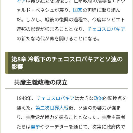
キア
は再び独立を回復し、亡命政府の指導者エドヴ
ァルド・ベネシュが戻り、
国家
の再建に取り組ん
だ。しかし、戦後の復興の過程で、今度はソビエト
連邦の影響が強まることとなり、
チェコ
スロバキア
の新たな時代が幕を開けることになる。
第8章 冷戦下のチェコスロバキアとソ連の
影響
共産主義政権の成立
1948年、
チェコ
スロバキア
は大きな
政治
的転換点を
迎えた。
第二次世界大戦
後、ソ連の影響力が強ま
り、共産党が権力を握ることとなった。共産主義者
たちは
選挙
やクーデターを通じて、次第に政府内で