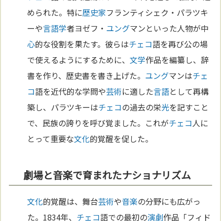
められた。特に
歴史家
フランティシェク・パラツキ
ーや
言語学
者ヨゼフ・
ユング
マンといった人物が中
心
的な役割を果たす。彼らは
チェコ
語を再び公の場
で使えるようにするために、
文学
作品を編纂し、辞
書を作り、歴史書を書き上げた。
ユング
マンは
チェ
コ
語を近代的な学問や
芸術
に適した
言語
として再構
築し、パラツキーは
チェコ
の過去の栄
光
を記すこと
で、民族の誇りを呼び覚ました。これが
チェコ
人に
とって重要な
文化
的覚醒を促した。
劇場と音楽で育まれたナショナリズム
文化
的覚醒は、舞台
芸術
や
音楽
の分野にも広がっ
た。1834年、
チェコ
語での最初の
演劇
作品「フィド