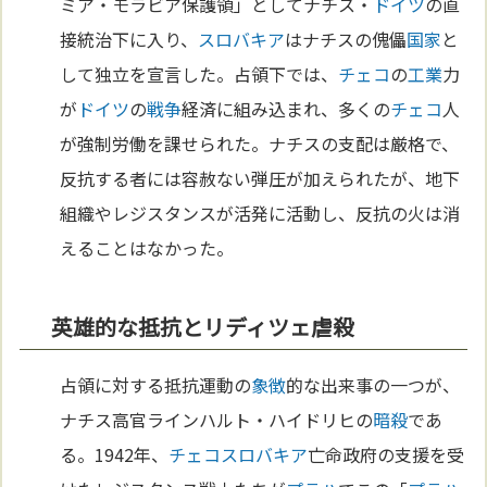
ミア・モラビア保護領」としてナチス・
ドイツ
の直
接統治下に入り、
スロバキア
はナチスの傀儡
国家
と
して独立を宣言した。占領下では、
チェコ
の
工業
力
が
ドイツ
の
戦争
経済に組み込まれ、多くの
チェコ
人
が強制労働を課せられた。ナチスの支配は厳格で、
反抗する者には容赦ない弾圧が加えられたが、地下
組織やレジスタンスが活発に活動し、反抗の火は消
えることはなかった。
英雄的な抵抗とリディツェ虐殺
占領に対する抵抗運動の
象徴
的な出来事の一つが、
ナチス高官ラインハルト・ハイドリヒの
暗殺
であ
る。1942年、
チェコ
スロバキア
亡命政府の支援を受