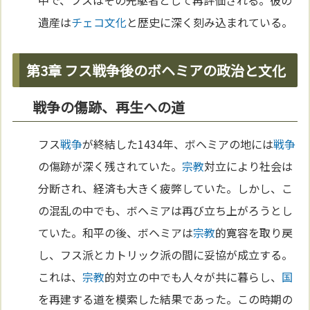
中で、フスはその先駆者として再評価される。彼の
遺産は
チェコ
文化
と歴史に深く刻み込まれている。
第3章 フス戦争後のボヘミアの政治と文化
戦争の傷跡、再生への道
フス
戦争
が終結した1434年、ボヘミアの地には
戦争
の傷跡が深く残されていた。
宗教
対立により社会は
分断され、経済も大きく疲弊していた。しかし、こ
の混乱の中でも、ボヘミアは再び立ち上がろうとし
ていた。和平の後、ボヘミアは
宗教
的寛容を取り戻
し、フス派とカトリック派の間に妥協が成立する。
これは、
宗教
的対立の中でも人々が共に暮らし、
国
を再建する道を模索した結果であった。この時期の