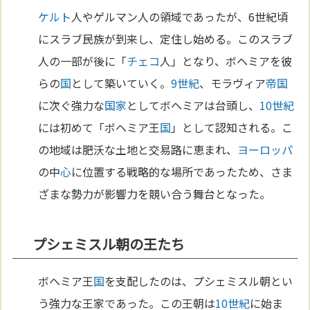
ケルト
人やゲルマン人の領域であったが、6世紀頃
にスラブ民族が到来し、定住し始める。このスラブ
人の一部が後に「
チェコ
人」となり、ボヘミアを彼
らの
国
として築いていく。
9世紀
、モラヴィア
帝国
に次ぐ強力な
国家
としてボヘミアは台頭し、
10世紀
には初めて「ボヘミア王
国
」として認知される。こ
の地域は肥沃な土地と交易路に恵まれ、
ヨーロッパ
の中
心
に位置する戦略的な場所であったため、さま
ざまな勢力が影響力を競い合う舞台となった。
プシェミスル朝の王たち
ボヘミア王
国
を支配したのは、プシェミスル朝とい
う強力な王家であった。この王朝は
10世紀
に始ま