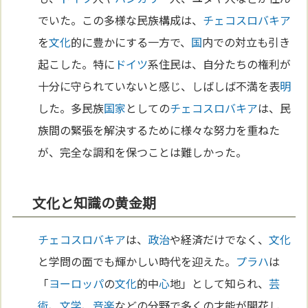
でいた。この多様な民族構成は、
チェコ
スロバキア
を
文化
的に豊かにする一方で、
国
内での対立も引き
起こした。特に
ドイツ
系住民は、自分たちの権利が
十分に守られていないと感じ、しばしば不満を表
明
した。多民族
国家
としての
チェコ
スロバキア
は、民
族間の緊張を解決するために様々な努力を重ねた
が、完全な調和を保つことは難しかった。
文化と知識の黄金期
チェコ
スロバキア
は、
政治
や経済だけでなく、
文化
と学問の面でも輝かしい時代を迎えた。
プラハ
は
「
ヨーロッパ
の
文化
的中
心
地」として知られ、
芸
術
、
文学
、
音楽
などの分野で多くの才能が開花し