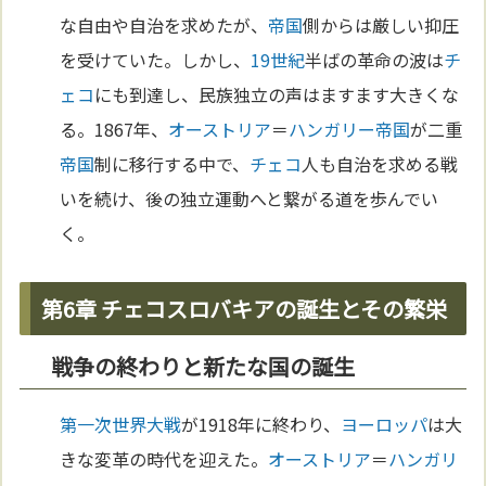
な自由や自治を求めたが、
帝国
側からは厳しい抑圧
を受けていた。しかし、
19世紀
半ばの革命の波は
チ
ェコ
にも到達し、民族独立の声はますます大きくな
る。1867年、
オーストリア
＝
ハンガリー
帝国
が二重
帝国
制に移行する中で、
チェコ
人も自治を求める戦
いを続け、後の独立運動へと繋がる道を歩んでい
く。
第6章 チェコスロバキアの誕生とその繁栄
戦争の終わりと新たな国の誕生
第一次世界大戦
が1918年に終わり、
ヨーロッパ
は大
きな変革の時代を迎えた。
オーストリア
＝
ハンガリ