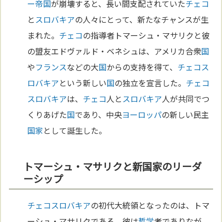
ー
帝国
が崩壊すると、長い間支配されていた
チェコ
と
スロバキア
の人々にとって、新たなチャンスが生
まれた。
チェコ
の指導者トマーシュ・マサリクと彼
の盟友エドヴァルド・ベネシュは、アメリカ合衆
国
や
フランス
などの大
国
からの支持を得て、
チェコ
ス
ロバキア
という新しい
国
の独立を宣言した。
チェコ
スロバキア
は、
チェコ
人と
スロバキア
人が共同でつ
くりあげた
国
であり、中央
ヨーロッパ
の新しい民主
国家
として誕生した。
トマーシュ・マサリクと新国家のリーダ
ーシップ
チェコ
スロバキア
の初代大統領となったのは、トマ
ーシュ・マサリクである。彼は
哲学
者でありなが