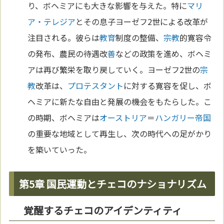
り、ボヘミアにも大きな影響を与えた。特に
マリ
ア・テレジア
とその息子ヨーゼフ2世による改革が
注目される。彼らは
教育
制度の整備、
宗教
的寛容令
の発布、農民の待遇改
善
などの政策を進め、ボヘミ
アは再び繁栄を取り戻していく。ヨーゼフ2世の
宗
教
改革は、
プロテスタント
に対する寛容を促し、ボ
ヘミアに新たな自由と発展の機会をもたらした。こ
の時期、ボヘミアは
オーストリア
＝
ハンガリー
帝国
の重要な地域として再生し、次の時代への足がかり
を築いていった。
第5章 国民運動とチェコのナショナリズム
覚醒するチェコのアイデンティティ