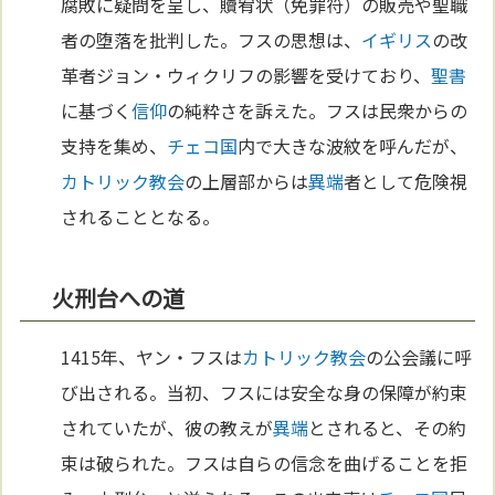
腐敗に疑問を呈し、贖宥状（免罪符）の販売や聖職
者の堕落を批判した。フスの思想は、
イギリス
の改
革者ジョン・ウィクリフの影響を受けており、
聖書
に基づく
信仰
の純粋さを訴えた。フスは民衆からの
支持を集め、
チェコ
国
内で大きな波紋を呼んだが、
カトリック教会
の上層部からは
異端
者として危険視
されることとなる。
火刑台への道
1415年、ヤン・フスは
カトリック教会
の公会議に呼
び出される。当初、フスには安全な身の保障が約束
されていたが、彼の教えが
異端
とされると、その約
束は破られた。フスは自らの信念を曲げることを拒