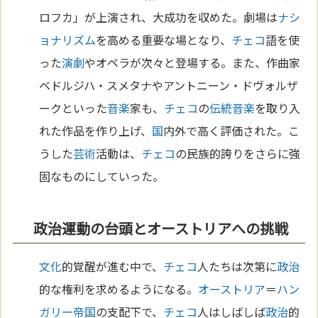
ロフカ」が上演され、大成功を収めた。劇場は
ナシ
ョナリズム
を高める重要な場となり、
チェコ
語を使
った
演劇
やオペラが次々と登場する。また、作曲家
ベドルジハ・スメタナやアントニーン・ドヴォルザ
ークといった
音楽
家も、
チェコ
の
伝統
音楽
を取り入
れた作品を作り上げ、
国
内外で高く評価された。こ
うした
芸術
活動は、
チェコ
の民族的誇りをさらに強
固なものにしていった。
政治運動の台頭とオーストリアへの挑戦
文化
的覚醒が進む中で、
チェコ
人たちは次第に
政治
的な権利を求めるようになる。
オーストリア
＝
ハン
ガリー
帝国
の支配下で、
チェコ
人はしばしば
政治
的