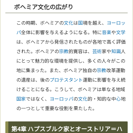
ボヘミア文化の広がり
この時期、ボヘミアの
文化
は
国
境を越え、
ヨーロッ
パ
全体に影響を与えるようになる。特に
音楽
や
文学
は、ボヘミアから発信されたものが各地で高く評価
された。ボヘミアの
宗教
的寛容は、
芸術
家や
知識
人
にとって魅力的な環境を提供し、多くの人々がこの
地に集まった。また、ボヘミア独自の
宗教
改革運動
の遺産は、後の
プロテスタント
運動に影響を与え続
けることになる。こうして、ボヘミアは単なる地域
国家
ではなく、
ヨーロッパ
の
文化
的・知的な中
心
地
の一つとして重要な役割を果たした。
第4章 ハプスブルク家とオーストリア＝ハ