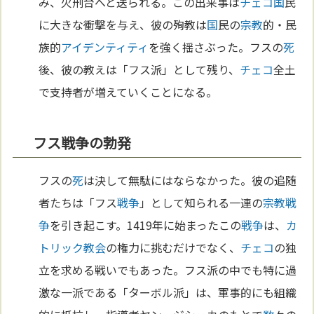
み、火刑台へと送られる。この出来事は
チェコ
国
民
に大きな衝撃を与え、彼の殉教は
国
民の
宗教
的・民
族的
アイデンティティ
を強く揺さぶった。フスの
死
後、彼の教えは「フス派」として残り、
チェコ
全土
で支持者が増えていくことになる。
フス戦争の勃発
フスの
死
は決して無駄にはならなかった。彼の追随
者たちは「フス
戦争
」として知られる一連の
宗教
戦
争
を引き起こす。1419年に始まったこの
戦争
は、
カ
トリック教会
の権力に挑むだけでなく、
チェコ
の独
立を求める戦いでもあった。フス派の中でも特に過
激な一派である「ターボル派」は、軍事的にも組織