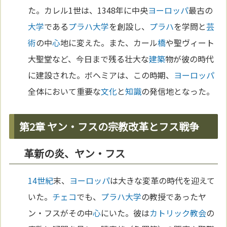
た。カレル1世は、1348年に中央
ヨーロッパ
最古の
大学
である
プラハ
大学
を創設し、
プラハ
を学問と
芸
術
の中
心
地に変えた。また、カール
橋
や聖ヴィート
大聖堂など、今日まで残る壮大な
建築
物が彼の時代
に建設された。ボヘミアは、この時期、
ヨーロッパ
全体において重要な
文化
と
知識
の発信地となった。
第2章 ヤン・フスの宗教改革とフス戦争
革新の炎、ヤン・フス
14世紀
末、
ヨーロッパ
は大きな変革の時代を迎えて
いた。
チェコ
でも、
プラハ
大学
の教授であったヤ
ン・フスがその中
心
にいた。彼は
カトリック教会
の