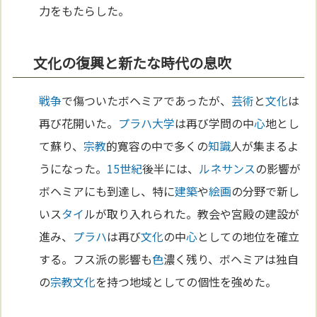
力をもたらした。
文化の復興と新たな時代の息吹
戦争
で傷ついたボヘミアであったが、
芸術
と
文化
は
再び花開いた。
プラハ
大学
は再び学問の中
心
地とし
て蘇り、
宗教
的寛容の中で多くの
知識
人が集まるよ
うになった。
15世紀
後半には、
ルネサンス
の影響が
ボヘミアにも到達し、特に
建築
や
絵画
の分野で新し
いス
タイ
ルが取り入れられた。教会や宮殿の建設が
進み、
プラハ
は再び
文化
の中
心
としての地位を確立
する。フス派の影響も
色
濃く残り、ボヘミアは独自
の
宗教
文化
を持つ地域としての個性を強めた。