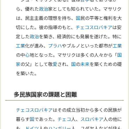
ら、優れた
政治
家としても知られていた。マサリク
は、民主主義の理想を持ち、
国
民の平等と権利を大
切にした。彼の指導のもと、
チェコ
スロバキア
は安
定した
政治
を築き、経済的にも発展を遂げた。特に
工業
化が進み、
プラハ
やブルノといった都市が
工業
の中
心
地となった。マサリクは多くの人々から「
国
家
の父」として敬
愛
され、
国
の
未来
を築くための礎
を築いた。
多民族国家の課題と困難
チェコ
スロバキア
はその成立当初から多くの民族が
暮らす
国
であった。
チェコ
人、
スロバキア
人の他に
も、
ドイツ
人や
ハンガリー
人、ユダヤ人などが住ん