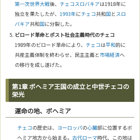
第一次世界大戦
後、
チェコ
スロバキア
は1918年に
独立を果たしたが、
1993年
に
チェコ
共和
国
と
スロ
バキア
共和
国
に分裂した。
ビロード革命とポスト
社会主義
時代の
チェコ
1989年のビロード革命により、
チェコ
は
平和
的に
共産主義体制を終わらせ、民主主義と
市場経済
へ
の移行を成し遂げた。
第1章 ボヘミア王国の成立と中世チェコの
栄光
運命の地、ボヘミア
チェコ
の歴史は、
ヨーロッパ
の
心臓
部に位置するボ
ヘミア地方から始まる。
古代ローマ
時代、この地は