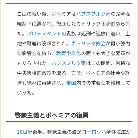
白山の戦い後、ボヘミアは
ハプスブルク家
の完全な
統制下に置かれ、徹底したカトリック化が進められ
た。
プロテスタント
の貴族は処刑や追放に遭い、土
地や財産は没収された。
カトリック教会
が再び強力
な影響力を持ち、
教育
や
文化
の面でも大きな変革が
もたらされた。
ハプスブルク家
はこの期間、厳格な
中央集権的政策を取る一方で、ボヘミアの社会や経
済も徐々に再建され、
帝国
内での重要性を維持して
いった。
啓蒙主義とボヘミアの復興
18世紀
後半、啓蒙主義の波が
ヨーロッパ
全体に広が