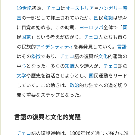
19世紀
初頭、
チェコ
は
オーストリア
＝
ハンガリー
帝
国
の一部として抑圧されていたが、
国
民
意識
は徐々
に目覚め始める。この時期、
ヨーロッパ
全体で「
国
民
国家
」という考えが広がり、
チェコ
人たちも自ら
の民族的
アイデンティティ
を再発見していく。
言語
はその
象徴
であり、
チェコ
語の復興が
文化
的運動の
中
心
となった。多くの
知識
人や詩人が、
チェコ
語の
文学
や歴史を復活させようとし、
国
民運動をリード
していく。この動きは、
政治
的な独立への道を切り
開く重要なステップとなった。
言語の復興と文化的覚醒
チェコ
語の復興運動は、1800年代を通じて強力に進