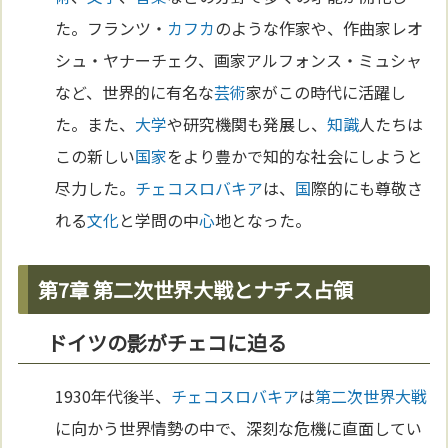
た。フランツ・
カフカ
のような作家や、作曲家レオ
シュ・ヤナーチェク、画家アルフォンス・ミュシャ
など、世界的に有名な
芸術
家がこの時代に活躍し
た。また、
大学
や研究機関も発展し、
知識
人たちは
この新しい
国家
をより豊かで知的な社会にしようと
尽力した。
チェコ
スロバキア
は、
国
際的にも尊敬さ
れる
文化
と学問の中
心
地となった。
第7章 第二次世界大戦とナチス占領
ドイツの影がチェコに迫る
1930年代後半、
チェコ
スロバキア
は
第二次世界大戦
に向かう世界情勢の中で、深刻な危機に直面してい