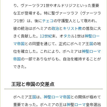
り、ヴァーツラフ1世やオルドリジフといった重要
な王が登場する。特に聖ヴァーツラフ（ヴァーツラ
フ1世）は、後に
チェコ
の守護聖人として敬われ、
彼の統治はボヘミアの
政治
と
キリスト教
の普及に大
きく貢献した。
12世紀
末、オ
タカ
ル1世は
神聖ロー
マ帝国
との同盟を通じて、正式にボヘミア王
国
の地
位を確立した。これにより、ボヘミアは
神聖ローマ
帝国
の一部でありながらも、自治を維持することが
できた。
王冠と帝国の交差点
ボヘミア王
国
は、
神聖ローマ帝国
との関係が極めて
重要であった。ボヘミアの王は
神
聖
ローマ
皇帝選出