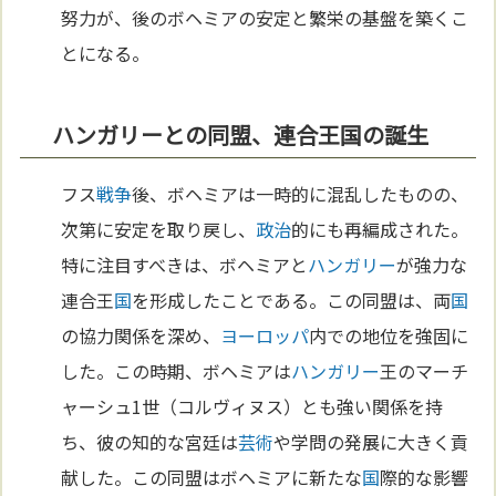
努力が、後のボヘミアの安定と繁栄の基盤を築くこ
とになる。
ハンガリーとの同盟、連合王国の誕生
フス
戦争
後、ボヘミアは一時的に混乱したものの、
次第に安定を取り戻し、
政治
的にも再編成された。
特に注目すべきは、ボヘミアと
ハンガリー
が強力な
連合王
国
を形成したことである。この同盟は、両
国
の協力関係を深め、
ヨーロッパ
内での地位を強固に
した。この時期、ボヘミアは
ハンガリー
王のマーチ
ャーシュ1世（コルヴィヌス）とも強い関係を持
ち、彼の知的な宮廷は
芸術
や学問の発展に大きく貢
献した。この同盟はボヘミアに新たな
国
際的な影響