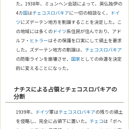
た。1938年、ミュンヘン会談によって、英仏独伊の
4カ
国
は
チェコ
スロバキア
に一切の相談なく、
ドイ
ツ
にズデーテン地方を割譲することを決定した。こ
の地域には多くの
ドイツ
系住民が住んでおり、アド
ルフ・
ヒトラー
はその保護を口実にして領土を要求
した。ズデーテン地方の割譲は、
チェコ
スロバキア
の防衛ラインを崩壊させ、
国家
としての命運を決定
的に変えることになった。
ナチスによる占領とチェコスロバキアの
分断
1939年、
ドイツ
軍は
チェコ
スロバキア
の残りの領土
を侵略し、完全に占領下に置いた。
チェコ
は「ボヘ