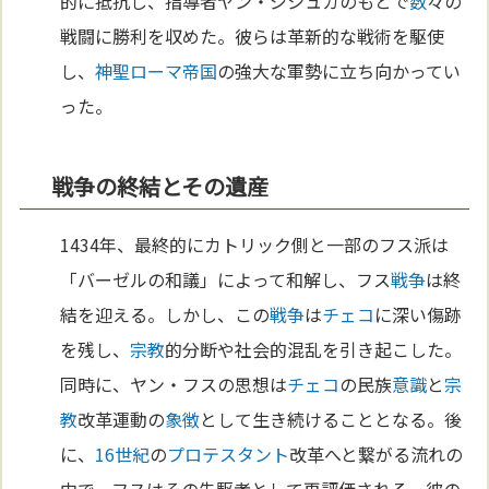
的に抵抗し、指導者ヤン・ジシュカのもとで
数
々の
戦闘に勝利を収めた。彼らは革新的な戦術を駆使
し、
神聖ローマ帝国
の強大な軍勢に立ち向かってい
った。
戦争の終結とその遺産
1434年、最終的にカトリック側と一部のフス派は
「バーゼルの和議」によって和解し、フス
戦争
は終
結を迎える。しかし、この
戦争
は
チェコ
に深い傷跡
を残し、
宗教
的分断や社会的混乱を引き起こした。
同時に、ヤン・フスの思想は
チェコ
の民族
意識
と
宗
教
改革運動の
象徴
として生き続けることとなる。後
に、
16世紀
の
プロテスタント
改革へと繋がる流れの