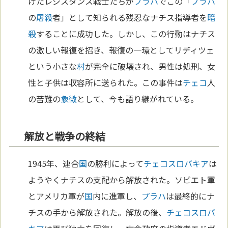
けたレジスタンス戦士たちが
プラハ
でこの「
プラハ
の
屠殺
者」として知られる残忍なナチス指導者を
暗
殺
することに成功した。しかし、この行動はナチス
の激しい報復を招き、報復の一環としてリディツェ
という小さな
村
が完全に破壊され、男性は処刑、女
性と子供は収容所に送られた。この事件は
チェコ
人
の苦難の
象徴
として、今も語り継がれている。
解放と戦争の終結
1945年、連合
国
の勝利によって
チェコ
スロバキア
は
ようやくナチスの支配から解放された。ソビエト軍
とアメリカ軍が
国
内に進軍し、
プラハ
は最終的にナ
チスの手から解放された。解放の後、
チェコ
スロバ