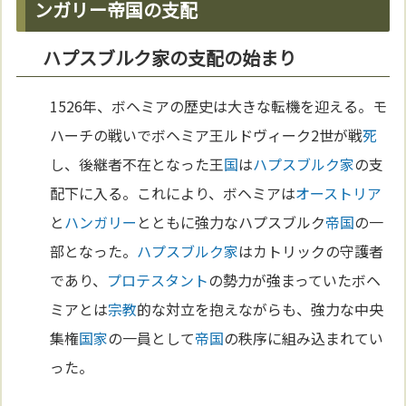
ンガリー帝国の支配
ハプスブルク家の支配の始まり
1526年、ボヘミアの歴史は大きな転機を迎える。モ
ハーチの戦いでボヘミア王ルドヴィーク2世が戦
死
し、後継者不在となった王
国
は
ハプスブルク家
の支
配下に入る。これにより、ボヘミアは
オーストリア
と
ハンガリー
とともに強力なハプスブルク
帝国
の一
部となった。
ハプスブルク家
はカトリックの守護者
であり、
プロテスタント
の勢力が強まっていたボヘ
ミアとは
宗教
的な対立を抱えながらも、強力な中央
集権
国家
の一員として
帝国
の秩序に組み込まれてい
った。