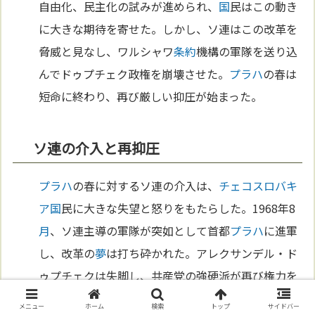
自由化、民主化の試みが進められ、
国
民はこの動き
に大きな期待を寄せた。しかし、ソ連はこの改革を
脅威と見なし、ワルシャワ
条約
機構の軍隊を送り込
んでドゥプチェク政権を崩壊させた。
プラハ
の春は
短命に終わり、再び厳しい抑圧が始まった。
ソ連の介入と再抑圧
プラハ
の春に対するソ連の介入は、
チェコ
スロバキ
ア
国
民に大きな失望と怒りをもたらした。1968年8
月
、ソ連主導の軍隊が突如として首都
プラハ
に進軍
し、改革の
夢
は打ち砕かれた。アレクサンデル・ド
ゥプチェクは失脚し、共産党の強硬派が再び権力を
掌握した。ソ連はこの事件を「兄弟援助」と呼んで
メニュー
ホーム
検索
トップ
サイドバー