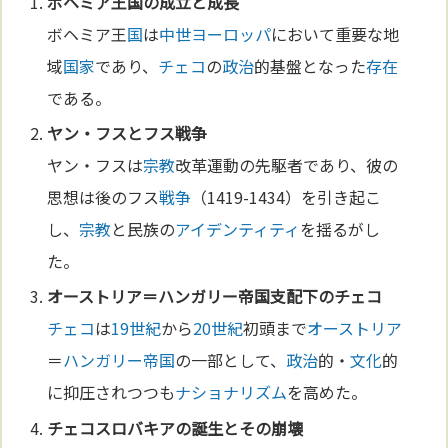
ボヘミア王
国
の成立と成長
ボヘミア王
国
は
中世
ヨーロッパ
において重要な地
域
国家
であり、
チェコ
の
政治
的基盤となった
存在
である。
ヤン・フスとフス
戦争
ヤン・フスは
宗教
改革運動の先駆者であり、彼の
思想は後のフス
戦争
（1419-1434）を引き起こ
し、
宗教
と民族の
アイデンティティ
を揺るがし
た。
オーストリア
＝
ハンガリー
帝国
支配下の
チェコ
チェコ
は
19世紀
から
20世紀
初頭まで
オーストリア
＝
ハンガリー
帝国
の一部として、
政治
的・
文化
的
に抑圧されつつも
ナショナリズム
を高めた。
チェコ
スロバキア
の誕生とその崩壊