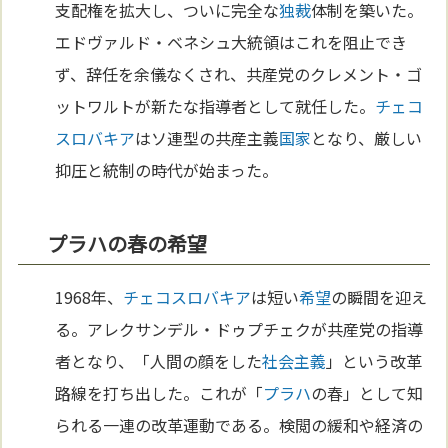
支配権を拡大し、ついに完全な
独裁
体制を築いた。
エドヴァルド・ベネシュ大統領はこれを阻止でき
ず、辞任を余儀なくされ、共産党のクレメント・ゴ
ットワルトが新たな指導者として就任した。
チェコ
スロバキア
はソ連型の共産主義
国家
となり、厳しい
抑圧と統制の時代が始まった。
プラハの春の希望
1968年、
チェコ
スロバキア
は短い
希望
の瞬間を迎え
る。アレクサンデル・ドゥプチェクが共産党の指導
者となり、「人間の顔をした
社会主義
」という改革
路線を打ち出した。これが「
プラハ
の春」として知
られる一連の改革運動である。検閲の緩和や経済の