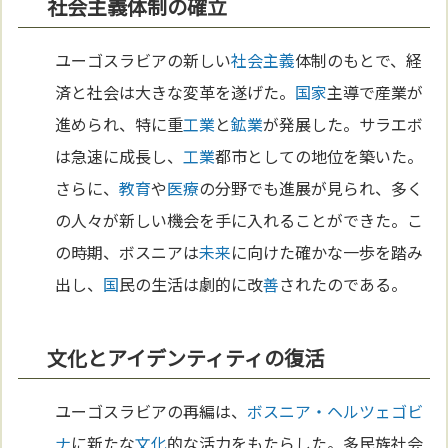
社会主義体制の確立
ユーゴスラビアの新しい
社会主義
体制のもとで、経
済と社会は大きな変革を遂げた。
国家
主導で産業が
進められ、特に重
工業
と
鉱業
が発展した。サラエボ
は急速に成長し、
工業
都市としての地位を築いた。
さらに、
教育
や
医療
の分野でも進展が見られ、多く
の人々が新しい機会を手に入れることができた。こ
の時期、ボスニアは
未来
に向けた確かな一歩を踏み
出し、
国
民の生活は劇的に改
善
されたのである。
文化とアイデンティティの復活
ユーゴスラビアの再編は、
ボスニア・ヘルツェゴビ
ナ
に新たな
文化
的な活力をもたらした。多民族社会