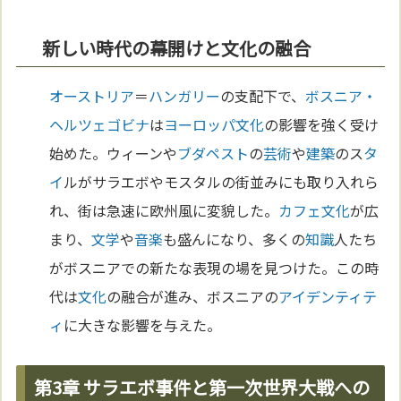
新しい時代の幕開けと文化の融合
オーストリア
＝
ハンガリー
の支配下で、
ボスニア・
ヘルツェゴビナ
は
ヨーロッパ
文化
の影響を強く受け
始めた。ウィーンや
ブダペスト
の
芸術
や
建築
のス
タ
イ
ルがサラエボやモスタルの街並みにも取り入れら
れ、街は急速に欧州風に変貌した。
カフェ
文化
が広
まり、
文学
や
音楽
も盛んになり、多くの
知識
人たち
がボスニアでの新たな表現の場を見つけた。この時
代は
文化
の融合が進み、ボスニアの
アイデンティテ
ィ
に大きな影響を与えた。
第3章 サラエボ事件と第一次世界大戦への