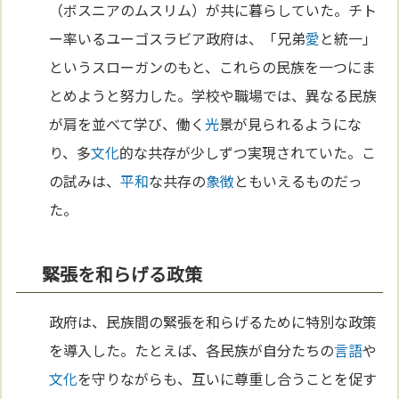
（ボスニアのムスリム）が共に暮らしていた。チト
ー率いるユーゴスラビア政府は、「兄弟
愛
と統一」
というスローガンのもと、これらの民族を一つにま
とめようと努力した。学校や職場では、異なる民族
が肩を並べて学び、働く
光
景が見られるようにな
り、多
文化
的な共存が少しずつ実現されていた。こ
の試みは、
平和
な共存の
象徴
ともいえるものだっ
た。
緊張を和らげる政策
政府は、民族間の緊張を和らげるために特別な政策
を導入した。たとえば、各民族が自分たちの
言語
や
文化
を守りながらも、互いに尊重し合うことを促す