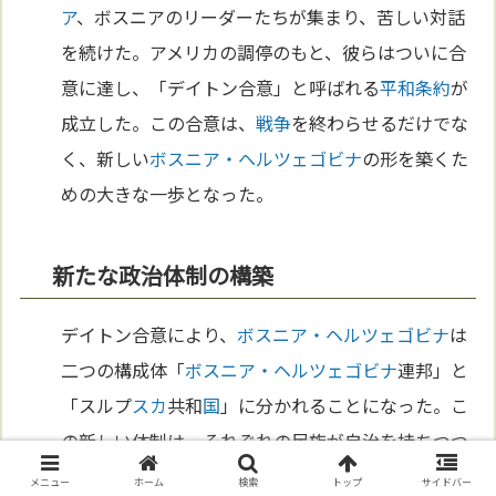
ア
、ボスニアのリーダーたちが集まり、苦しい対話
を続けた。アメリカの調停のもと、彼らはついに合
意に達し、「デイトン合意」と呼ばれる
平和
条約
が
成立した。この合意は、
戦争
を終わらせるだけでな
く、新しい
ボスニア・ヘルツェゴビナ
の形を築くた
めの大きな一歩となった。
新たな政治体制の構築
デイトン合意により、
ボスニア・ヘルツェゴビナ
は
二つの構成体「
ボスニア・ヘルツェゴビナ
連邦」と
「スルプ
スカ
共和
国
」に分かれることになった。こ
の新しい体制は、それぞれの民族が自治を持ちつつ
も、一つの
国
として協力する形を目指していた。サ
メニュー
ホーム
検索
トップ
サイドバー