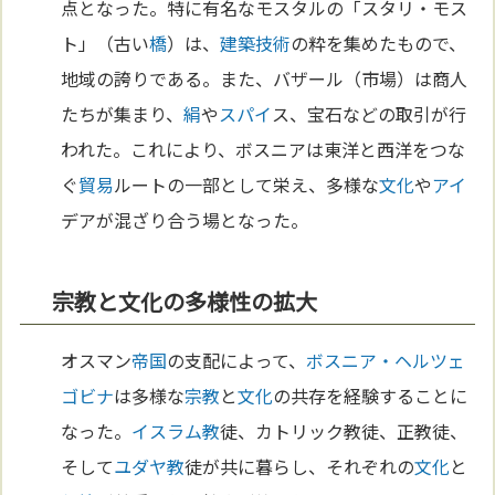
点となった。特に有名なモスタルの「スタリ・モス
ト」（古い
橋
）は、
建築
技術
の粋を集めたもので、
地域の誇りである。また、バザール（市場）は商人
たちが集まり、
絹
や
スパイ
ス、宝石などの取引が行
われた。これにより、ボスニアは東洋と西洋をつな
ぐ
貿易
ルートの一部として栄え、多様な
文化
や
アイ
デアが混ざり合う場となった。
宗教と文化の多様性の拡大
オスマン
帝国
の支配によって、
ボスニア・ヘルツェ
ゴビナ
は多様な
宗教
と
文化
の共存を経験することに
なった。
イスラム教
徒、カトリック教徒、正教徒、
そして
ユダヤ教
徒が共に暮らし、それぞれの
文化
と