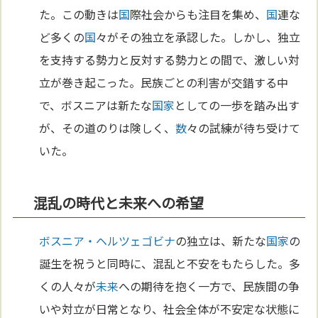
た。この動きは
国
際社会からも注目を集め、
国
連な
ど多くの
国
々がその独立を承認した。しかし、独立
を支持する勢力と反対する勢力との間で、激しい対
立が巻き起こった。民族ごとの利害が交錯する中
で、ボスニアは新たな
国家
としての一歩を踏み出す
が、その道のりは険しく、
数
々の試練が待ち受けて
いた。
混乱の時代と未来への希望
ボスニア・ヘルツェゴビナ
の独立は、新たな
国家
の
誕生を祝うと同時に、混乱と不安をもたらした。多
くの人々が
未来
への期待を抱く一方で、民族間の争
いや対立が日常となり、社会全体が不安定な状態に