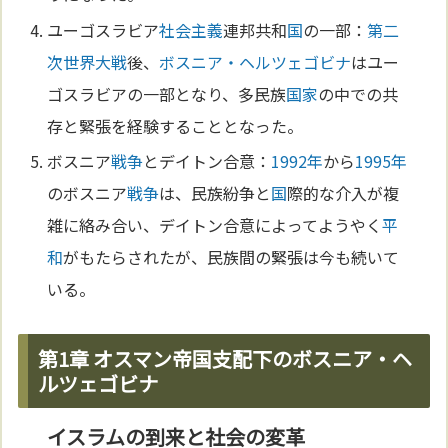
ユーゴスラビア
社会主義
連邦共和
国
の一部：
第二
次世界大戦
後、
ボスニア・ヘルツェゴビナ
はユー
ゴスラビアの一部となり、多民族
国家
の中での共
存と緊張を経験することとなった。
ボスニア
戦争
とデイトン合意：
1992年
から
1995年
のボスニア
戦争
は、民族紛争と
国
際的な介入が複
雑に絡み合い、デイトン合意によってようやく
平
和
がもたらされたが、民族間の緊張は今も続いて
いる。
第1章 オスマン帝国支配下のボスニア・ヘ
ルツェゴビナ
イスラムの到来と社会の変革