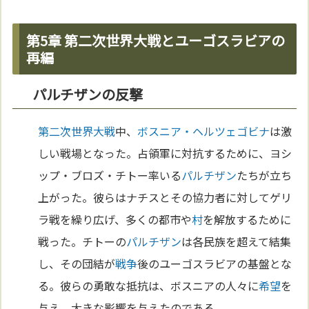
第5章 第二次世界大戦とユーゴスラビアの
再編
パルチザンの反撃
第二次世界大戦
中、
ボスニア・ヘルツェゴビナ
は激
しい戦場となった。占領軍に対抗するために、ヨシ
ップ・ブロズ・チトー率いる
パルチザン
たちが立ち
上がった。彼らはナチスとその協力者に対してゲリ
ラ戦を繰り広げ、多くの都市や
村
を解放するために
戦った。チトーの
パルチザン
は各民族を超えて結集
し、その団結が
戦争
後のユーゴスラビアの基盤とな
る。彼らの勇敢な抵抗は、ボスニアの人々に
希望
を
与え、大きな影響を与えたのである。