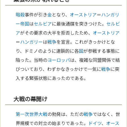
暗殺
事件が引き
金
となり、
オーストリア
＝
ハンガリ
ー
帝国
は
セルビア
に最後通牒を突きつけた。
セルビ
ア
がその要求の大半を拒否したため、
オーストリア
＝
ハンガリー
は
戦争
を宣言。これがきっかけとな
り、ドミノのように連鎖的に各
国
が参戦する事態に
陥った。当時の
ヨーロッパ
は、複雑な同盟関係で結
びついており、わずかなきっかけで一気に
戦争
に突
入する緊張状態にあったのである。
大戦の幕開け
第一次世界大戦
の勃発は、ただの
戦争
ではなく、世
界規模での対立の始まりであった。
ドイツ
、
オース