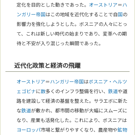
定化を目的とした動きであった。
オーストリア
＝
ハ
ンガリー
帝国
はこの地域を近代化することで自
国
の
影響力を強化しようとした。ボスニアの人々にとっ
て、これは新しい時代の始まりであり、変革への期
待と不安が入り混じった瞬間であった。
近代化政策と経済の飛躍
オーストリア
＝
ハンガリー
帝国
は
ボスニア・ヘルツ
ェゴビナ
に
数
多くのインフラ整備を行い、
鉄道
や道
路を建設して経済の基盤を整えた。サラエボに新た
な
鉄道
が敷かれ、都市間の移動が大幅にスムーズに
なり、産業も活発化した。これにより、ボスニアは
ヨーロッパ
市場と繋がりやすくなり、農産物や
鉱物