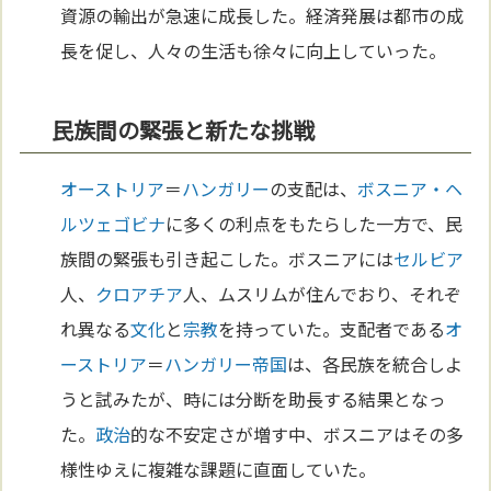
資源の輸出が急速に成長した。経済発展は都市の成
長を促し、人々の生活も徐々に向上していった。
民族間の緊張と新たな挑戦
オーストリア
＝
ハンガリー
の支配は、
ボスニア・ヘ
ルツェゴビナ
に多くの利点をもたらした一方で、民
族間の緊張も引き起こした。ボスニアには
セルビア
人、
クロアチア
人、ムスリムが住んでおり、それぞ
れ異なる
文化
と
宗教
を持っていた。支配者である
オ
ーストリア
＝
ハンガリー
帝国
は、各民族を統合しよ
うと試みたが、時には分断を助長する結果となっ
た。
政治
的な不安定さが増す中、ボスニアはその多
様性ゆえに複雑な課題に直面していた。