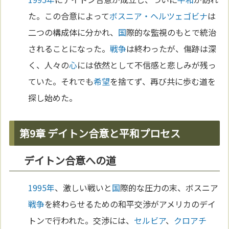
た。この合意によって
ボスニア・ヘルツェゴビナ
は
二つの構成体に分かれ、
国
際的な監視のもとで統治
されることになった。
戦争
は終わったが、傷跡は深
く、人々の
心
には依然として不信感と悲しみが残っ
ていた。それでも
希望
を捨てず、再び共に歩む道を
探し始めた。
第9章 デイトン合意と平和プロセス
デイトン合意への道
1995年
、激しい戦いと
国
際的な圧力の末、ボスニア
戦争
を終わらせるための和平交渉がアメリカのデイ
トンで行われた。交渉には、
セルビア
、
クロアチ