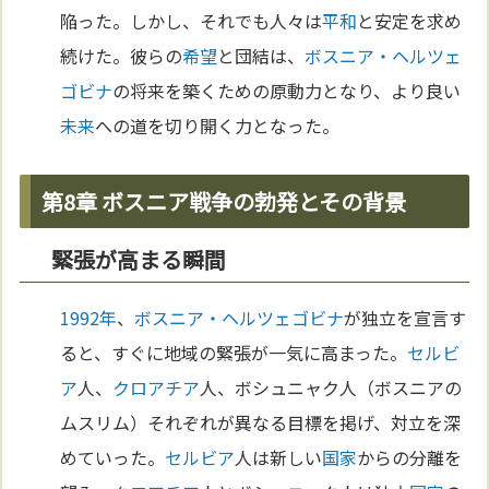
陥った。しかし、それでも人々は
平和
と安定を求め
続けた。彼らの
希望
と団結は、
ボスニア・ヘルツェ
ゴビナ
の将来を築くための原動力となり、より良い
未来
への道を切り開く力となった。
第8章 ボスニア戦争の勃発とその背景
緊張が高まる瞬間
1992年
、
ボスニア・ヘルツェゴビナ
が独立を宣言す
ると、すぐに地域の緊張が一気に高まった。
セルビ
ア
人、
クロアチア
人、ボシュニャク人（ボスニアの
ムスリム）それぞれが異なる目標を掲げ、対立を深
めていった。
セルビア
人は新しい
国家
からの分離を