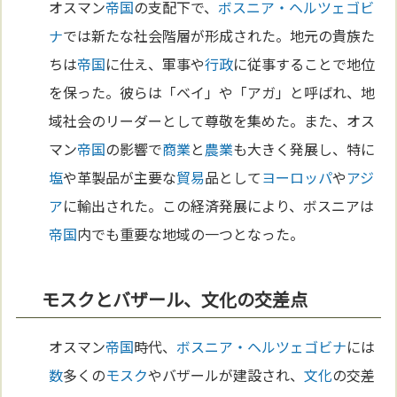
オスマン
帝国
の支配下で、
ボスニア・ヘルツェゴビ
ナ
では新たな社会階層が形成された。地元の貴族た
ちは
帝国
に仕え、軍事や
行政
に従事することで地位
を保った。彼らは「ベイ」や「アガ」と呼ばれ、地
域社会のリーダーとして尊敬を集めた。また、オス
マン
帝国
の影響で
商業
と
農業
も大きく発展し、特に
塩
や革製品が主要な
貿易
品として
ヨーロッパ
や
アジ
ア
に輸出された。この経済発展により、ボスニアは
帝国
内でも重要な地域の一つとなった。
モスクとバザール、文化の交差点
オスマン
帝国
時代、
ボスニア・ヘルツェゴビナ
には
数
多くの
モスク
やバザールが建設され、
文化
の交差