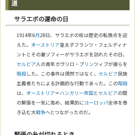
道
サラエボの運命の日
1914年6
月
28日、サラエボの街は歴史の転換点を迎
えた。
オーストリア
皇太子フランツ・フェルディナ
ントとその妻ゾフィーがサラエボを訪れたその日、
セルビア
人の青年ガヴリロ・プ
リン
ツィプが彼らを
暗殺
した。この事件は偶然ではなく、
セルビア
民族
主義者たちによる計画的な行動であった。この
暗殺
は、
オーストリア
＝
ハンガリー
帝国
と
セルビア
の間
の緊張を一気に高め、結果的に
ヨーロッパ
全体を巻
き込む大
戦争
へとつながったのだ。
緊張の糸が切れるとき