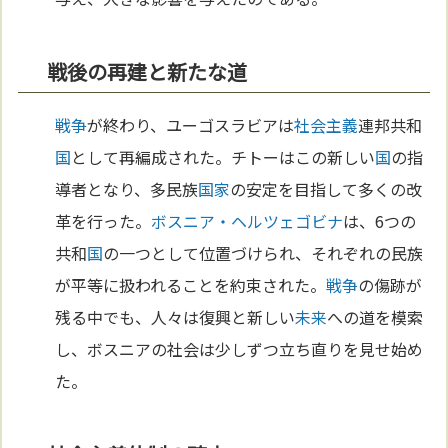
戦後の再建と新たな道
戦争
が終わり、ユーゴスラビアは
社会主義
連邦共和
国
として再編成された。チトーはこの新しい
国
の指
導者となり、多民族
国家
の安定を目指して多くの改
革を行った。
ボスニア・ヘルツェゴビナ
は、6つの
共和
国
の一つとして位置づけられ、それぞれの民族
が平等に扱われることを約束された。
戦争
の傷跡が
残る中でも、人々は復興と新しい
未来
への道を模索
し、ボスニアの社会は少しずつ立ち直りを見せ始め
た。