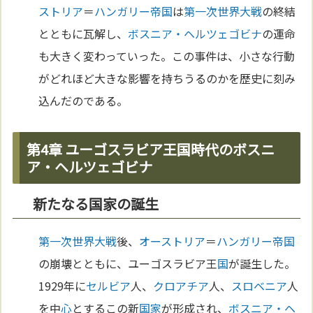
ストリア
＝
ハンガリー
帝国
は
第一次世界大戦
の終結
とともに瓦解し、
ボスニア・ヘルツェゴビナ
の運命
も大きく変わっていった。この事件は、小さな行動
がどれほど大きな影響を持ちうるのかを歴史に刻み
込んだのである。
第4章 ユーゴスラビア王国時代のボスニ
ア・ヘルツェゴビナ
新たなる国家の誕生
第一次世界大戦
後、
オーストリア
＝
ハンガリー
帝国
の崩壊とともに、ユーゴスラビア王
国
が誕生した。
1929年に
セルビア
人、
クロアチア
人、
スロベニア
人
を中
心
とするこの新
国家
が形成され、
ボスニア・ヘ