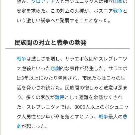
望み、
クロアチア
人とボシュニャク人は独立
国家
の
安定を求めた。この対立の火種が、ボスニア
戦争
と
いう激しい紛争へと発展することとなった。
民族間の対立と戦争の勃発
戦争
は激しさを増し、サラエボ包囲やスレブレニツ
ァ虐殺といった
悲劇
的な事件が発生した。サラエボ
は3年以上にわたり包囲され、市民たちは日々の生
活を脅かされ続けた。民族間の憎しみと敵意は深ま
り、多くの家族が
難民
として避難を余儀なくされ
た。スレブレニツァでは、8000人以上のボシュニャ
ク人男性と少年が命を落とすという、
戦争
最大の
悲
劇
が起こった。