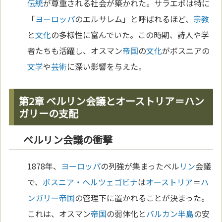
伝統
が尊重される社会が築かれた。サラエボは特に
「
ヨーロッパ
のエルサレム」と呼ばれるほど、
宗教
と
文化
の多様性に富んでいた。この時期、詩人や学
者たちも活躍し、オスマン
帝国
の
文化
がボスニアの
文学
や
芸術
に深い影響を与えた。
第2章 ベルリン会議とオーストリア＝ハン
ガリーの支配
ベルリン会議の衝撃
1878年、
ヨーロッパ
の列強が集まったベル
リン
会議
で、
ボスニア・ヘルツェゴビナ
は
オーストリア
＝
ハ
ンガリー
帝国
の管理下に置かれることが決まった。
これは、オスマン
帝国
の弱体化と
バルカン半島
の安