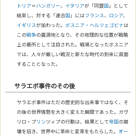
トリア
＝
ハンガリー
、
イタリア
が「同盟
国
」として
結束し、対する「連合
国
」には
フランス
、
ロシア
、
イギリス
が加わった。
ボスニア・ヘルツェゴビナ
は
この
戦争
の震源地となり、その地理的な位置が戦略
上の要所として注目された。戦場となったボスニア
では、人々が厳しい戦況と新たな時代の到来に直面
することとなった。
サラエボ事件のその後
サラエボ事件はただの歴史的な出来事ではなく、そ
の後の世界情勢を大きく変えた瞬間であった。ガヴ
リロ・プ
リン
ツィプの行動は、結果として
帝国
の崩
壊を招き、世界中に革命と変革をもたらした。
オー