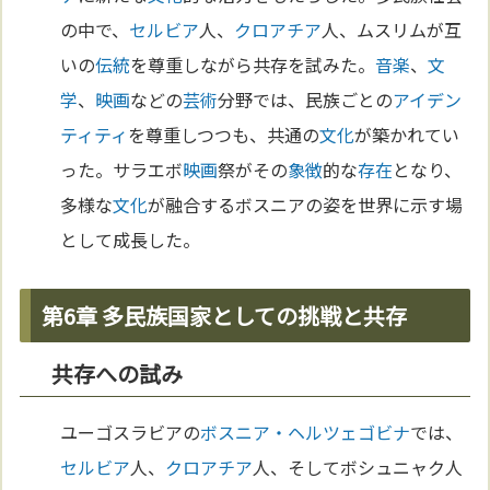
の中で、
セルビア
人、
クロアチア
人、ムスリムが互
いの
伝統
を尊重しながら共存を試みた。
音楽
、
文
学
、
映画
などの
芸術
分野では、民族ごとの
アイデン
ティティ
を尊重しつつも、共通の
文化
が築かれてい
った。サラエボ
映画
祭がその
象徴
的な
存在
となり、
多様な
文化
が融合するボスニアの姿を世界に示す場
として成長した。
第6章 多民族国家としての挑戦と共存
共存への試み
ユーゴスラビアの
ボスニア・ヘルツェゴビナ
では、
セルビア
人、
クロアチア
人、そしてボシュニャク人