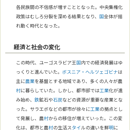
各民族間の不信感が増すこととなった。中央集権化
政策はむしろ分裂を深める結果となり、
国
全体が揺
れ動く時代となった。
経済と社会の変化
この時代、ユーゴスラビア王
国
内での経済発展はゆ
っくりと進んでいた。
ボスニア・ヘルツェゴビナ
は
主に
農業
を基盤とする地域であり、多くの人々が農
村
に暮らしていた。しかし、都市部では
工業
化が進
み始め、
鉄
鉱石や
石炭
などの資源が重要な産業とな
った。サラエボなどの都市が徐々に
工業
の拠点とし
て発展し、農
村
からの移住が増えていった。この変
化は、都市と農
村
の生活ス
タイ
ルの違いを鮮
明
に