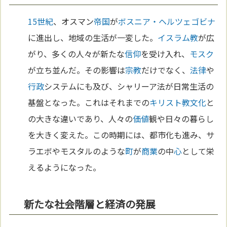
15世紀
、オスマン
帝国
が
ボスニア・ヘルツェゴビナ
に進出し、地域の生活が一変した。
イスラム教
が広
がり、多くの人々が新たな
信仰
を受け入れ、
モスク
が立ち並んだ。その影響は
宗教
だけでなく、
法律
や
行政
システムにも及び、シャリーア法が日常生活の
基盤となった。これはそれまでの
キリスト教
文化
と
の大きな違いであり、人々の
価値
観や日々の暮らし
を大きく変えた。この時期には、都市化も進み、サ
ラエボやモスタルのような
町
が
商業
の中
心
として栄
えるようになった。
新たな社会階層と経済の発展