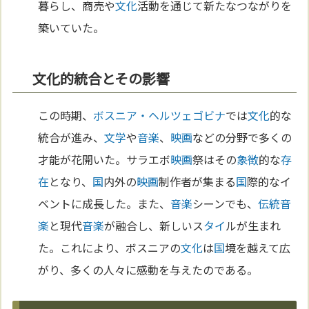
暮らし、商売や
文化
活動を通じて新たなつながりを
築いていた。
文化的統合とその影響
この時期、
ボスニア・ヘルツェゴビナ
では
文化
的な
統合が進み、
文学
や
音楽
、
映画
などの分野で多くの
才能が花開いた。サラエボ
映画
祭はその
象徴
的な
存
在
となり、
国
内外の
映画
制作者が集まる
国
際的なイ
ベントに成長した。また、
音楽
シーンでも、
伝統
音
楽
と現代
音楽
が融合し、新しいス
タイ
ルが生まれ
た。これにより、ボスニアの
文化
は
国
境を越えて広
がり、多くの人々に感動を与えたのである。