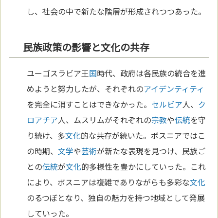
し、社会の中で新たな階層が形成されつつあった。
民族政策の影響と文化の共存
ユーゴスラビア王
国
時代、政府は各民族の統合を進
めようと努力したが、それぞれの
アイデンティティ
を完全に消すことはできなかった。
セルビア
人、
ク
ロアチア
人、ムスリムがそれぞれの
宗教
や
伝統
を守
り続け、多
文化
的な共存が続いた。ボスニアではこ
の時期、
文学
や
芸術
が新たな表現を見つけ、民族ご
との
伝統
が
文化
的多様性を豊かにしていった。これ
により、ボスニアは複雑でありながらも多彩な
文化
のるつぼとなり、独自の魅力を持つ地域として発展
していった。