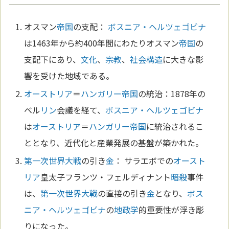
オスマン
帝国
の支配：
ボスニア・ヘルツェゴビナ
は1463年から約400年間にわたりオスマン
帝国
の
支配下にあり、
文化
、
宗教
、
社会構造
に大きな影
響を受けた地域である。
オーストリア
＝
ハンガリー
帝国
の統治：1878年の
ベル
リン
会議を経て、
ボスニア・ヘルツェゴビナ
は
オーストリア
＝
ハンガリー
帝国
に統治されるこ
ととなり、近代化と産業発展の基盤が築かれた。
第一次世界大戦
の引き
金
： サラエボでの
オースト
リア
皇太子フランツ・フェルディナント
暗殺
事件
は、
第一次世界大戦
の直接の引き
金
となり、
ボス
ニア・ヘルツェゴビナ
の
地政学
的重要性が浮き彫
りになった。