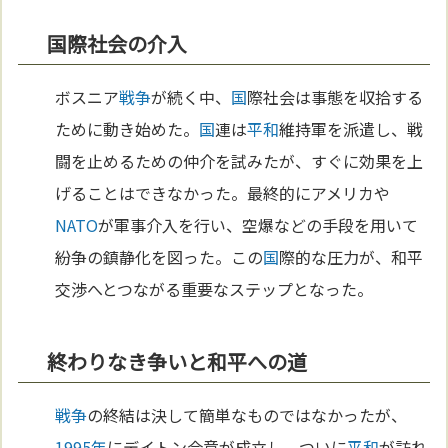
国際社会の介入
ボスニア
戦争
が続く中、
国
際社会は事態を収拾する
ために動き始めた。
国
連は
平和
維持軍を派遣し、戦
闘を止めるための仲介を試みたが、すぐに効果を上
げることはできなかった。最終的にアメリカや
NATO
が軍事介入を行い、空爆などの手段を用いて
紛争の鎮静化を図った。この
国
際的な圧力が、和平
交渉へとつながる重要なステップとなった。
終わりなき争いと和平への道
戦争
の終結は決して簡単なものではなかったが、
1995年
にデイトン合意が成立し、ついに
平和
が訪れ