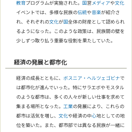
教育
プログラムが実施された。
国
営
メディア
や
文化
イベントでは、多様な民族の
伝統
や
音楽
が紹介さ
れ、それぞれの
文化
が
国
全体の財産として認められ
るようになった。このような政策は、民族間の壁を
少しずつ取り払う重要な役割を果たしていた。
経済の発展と都市化
経済の成長とともに、
ボスニア・ヘルツェゴビナ
で
は都市化が進んでいった。特にサラエボやモスタル
のような都市は、多くの人々が新しい仕事を求めて
集まる場所となった。
工業
の発展により、これらの
都市は活気を増し、
文化
や経済の中
心
地としての地
位を築いた。また、都市部では異なる民族が一緒に