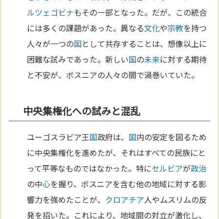
ルツェゴビナ
もその一部となった。だが、この統合
には多くの課題があった。異なる
文化
や
宗教
を持つ
人々が一つの
国
として共存することは、想像以上に
困難な試みであった。新しい
国
の
未来
に対する期待
と不安が、ボスニアの人々の間で渦巻いていた。
中央集権化への試みと混乱
ユーゴスラビア王
国
政府は、
国
内の安定を図るため
に中央集権化を進めたが、それはすべての民族にと
って平等なものではなかった。特に
セルビア
が
政治
の中
心
を握り、ボスニアを含む他の地域に対する影
響力を強めたことが、
クロアチア
人やムスリムの反
発を招いた。これにより、地域間の対立が激化し、