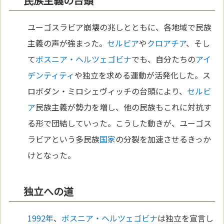
民族主義の台頭
ユーゴスラビア崩壊の兆しとともに、各地域で民族
主義の声が強まった。
セルビア
や
クロアチア
、そし
て
ボスニア・ヘルツェゴビナ
でも、自分たちの
アイ
デンティティ
や独立を求める運動が活発化した。ス
ロボダン・ミロシェヴィッチの台頭により、
セルビ
ア
民族主義が勢力を増し、他の民族もこれに対抗す
る形で団結していった。こうした動きが、ユーゴス
ラビアという多民族
国家
の分裂を加速させるきっか
けとなった。
独立への道
1992年
、
ボスニア・ヘルツェゴビナ
は独立を宣言し