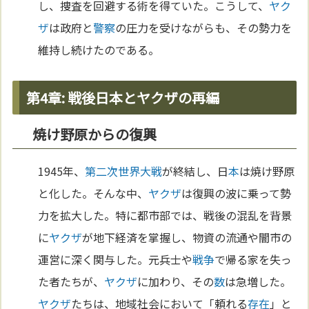
し、捜査を回避する術を得ていた。こうして、
ヤク
ザ
は政府と
警察
の圧力を受けながらも、その勢力を
維持し続けたのである。
第4章: 戦後日本とヤクザの再編
焼け野原からの復興
1945年、
第二次世界大戦
が終結し、日
本
は焼け野原
と化した。そんな中、
ヤクザ
は復興の波に乗って勢
力を拡大した。特に都市部では、戦後の混乱を背景
に
ヤクザ
が地下経済を掌握し、物資の流通や闇市の
運営に深く関与した。元兵士や
戦争
で帰る家を失っ
た者たちが、
ヤクザ
に加わり、その
数
は急増した。
ヤクザ
たちは、地域社会において「頼れる
存在
」と