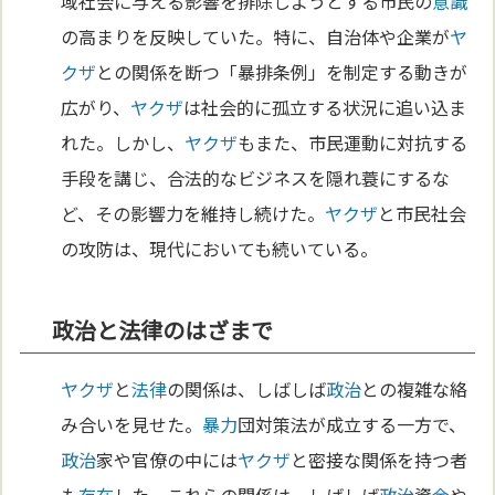
域社会に与える影響を排除しようとする市民の
意識
の高まりを反映していた。特に、自治体や企業が
ヤ
クザ
との関係を断つ「暴排条例」を制定する動きが
広がり、
ヤクザ
は社会的に孤立する状況に追い込ま
れた。しかし、
ヤクザ
もまた、市民運動に対抗する
手段を講じ、合法的なビジネスを隠れ蓑にするな
ど、その影響力を維持し続けた。
ヤクザ
と市民社会
の攻防は、現代においても続いている。
政治と法律のはざまで
ヤクザ
と
法律
の関係は、しばしば
政治
との複雑な絡
み合いを見せた。
暴力
団対策法が成立する一方で、
政治
家や官僚の中には
ヤクザ
と密接な関係を持つ者