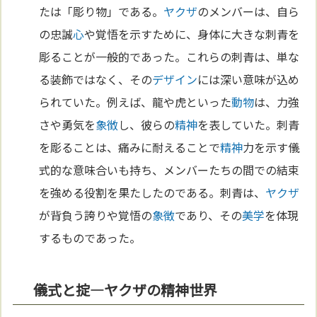
たは「彫り物」である。
ヤクザ
のメンバーは、自ら
の忠誠
心
や覚悟を示すために、身体に大きな刺青を
彫ることが一般的であった。これらの刺青は、単な
る装飾ではなく、その
デザイン
には深い意味が込め
られていた。例えば、龍や虎といった
動物
は、力強
さや勇気を
象徴
し、彼らの
精神
を表していた。刺青
を彫ることは、痛みに耐えることで
精神
力を示す儀
式的な意味合いも持ち、メンバーたちの間での結束
を強める役割を果たしたのである。刺青は、
ヤクザ
が背負う誇りや覚悟の
象徴
であり、その
美学
を体現
するものであった。
儀式と掟—ヤクザの精神世界