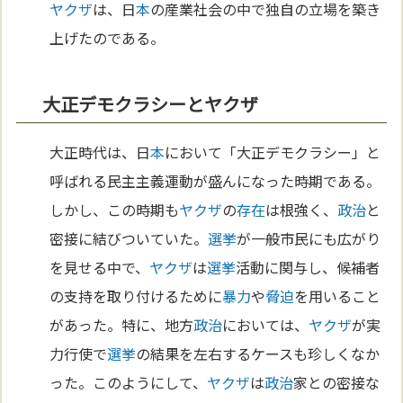
ヤクザ
は、日
本
の産業社会の中で独自の立場を築き
上げたのである。
大正デモクラシーとヤクザ
大正時代は、日
本
において「大正デモクラシー」と
呼ばれる民主主義運動が盛んになった時期である。
しかし、この時期も
ヤクザ
の
存在
は根強く、
政治
と
密接に結びついていた。
選挙
が一般市民にも広がり
を見せる中で、
ヤクザ
は
選挙
活動に関与し、候補者
の支持を取り付けるために
暴力
や
脅迫
を用いること
があった。特に、地方
政治
においては、
ヤクザ
が実
力行使で
選挙
の結果を左右するケースも珍しくなか
った。このようにして、
ヤクザ
は
政治
家との密接な