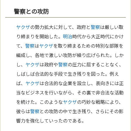
警察との攻防
ヤクザ
の勢力拡大に対して、政府と
警察
は厳しい取
り締まりを開始した。
明治
時代から大正時代にかけ
て、
警察
は
ヤクザ
を取り締まるための特別な部隊を
編成し、各地で激しい攻防が繰り広げられた。しか
し、
ヤクザ
は政府や
警察
の圧力に屈することなく、
しばしば合法的な手段で生き残りを図った。例え
ば、
ヤクザ
は合法的な企業を設立し、表向きには正
当なビジネスを行いながら、その裏で非合法な活動
を続けた。このような
ヤクザ
の巧妙な戦略により、
彼らは
警察
との攻防の中で生き残り、さらにその影
響力を強化していったのである。