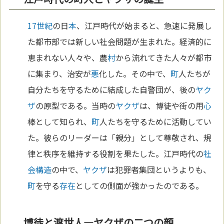
17世紀
の日
本
、江戸時代が始まると、急速に発展し
た都市部では新しい社会問題が生まれた。経済的に
恵まれない人々や、農
村
から流れてきた人々が都市
に集まり、治安が
悪
化した。その中で、
町
人たちが
自分たちを守るために結成した自警団が、後の
ヤク
ザ
の原型である。当時の
ヤクザ
は、博徒や街の用
心
棒として知られ、
町
人たちを守るために活動してい
た。彼らのリーダーは「親分」として尊敬され、規
律と秩序を維持する役割を果たした。江戸時代の
社
会構造
の中で、
ヤクザ
は犯罪者集団というよりも、
町
を守る
存在
としての側面が強かったのである。
博徒と渡世人—ヤクザの二つの顔