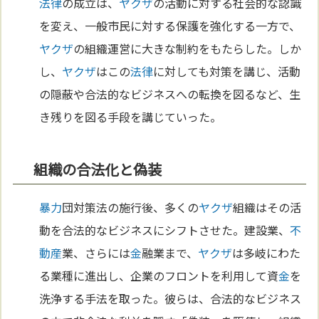
法律
の成立は、
ヤクザ
の活動に対する社会的な認識
を変え、一般市民に対する保護を強化する一方で、
ヤクザ
の組織運営に大きな制約をもたらした。しか
し、
ヤクザ
はこの
法律
に対しても対策を講じ、活動
の隠蔽や合法的なビジネスへの転換を図るなど、生
き残りを図る手段を講じていった。
組織の合法化と偽装
暴力
団対策法の施行後、多くの
ヤクザ
組織はその活
動を合法的なビジネスにシフトさせた。建設業、
不
動産
業、さらには
金
融業まで、
ヤクザ
は多岐にわた
る業種に進出し、企業のフロントを利用して資
金
を
洗浄する手法を取った。彼らは、合法的なビジネス