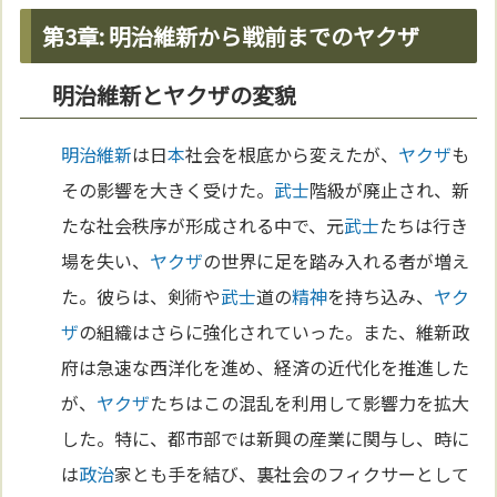
第3章: 明治維新から戦前までのヤクザ
明治維新とヤクザの変貌
明治維新
は日
本
社会を根底から変えたが、
ヤクザ
も
その影響を大きく受けた。
武士
階級が廃止され、新
たな社会秩序が形成される中で、元
武士
たちは行き
場を失い、
ヤクザ
の世界に足を踏み入れる者が増え
た。彼らは、剣術や
武士
道の
精神
を持ち込み、
ヤク
ザ
の組織はさらに強化されていった。また、維新政
府は急速な西洋化を進め、経済の近代化を推進した
が、
ヤクザ
たちはこの混乱を利用して影響力を拡大
した。特に、都市部では新興の産業に関与し、時に
は
政治
家とも手を結び、裏社会のフィクサーとして