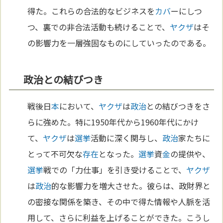
得た。これらの合法的なビジネスを
カバ
ーにしつ
つ、裏での非合法活動も続けることで、
ヤクザ
はそ
の影響力を一層強固なものにしていったのである。
政治との結びつき
戦後日
本
において、
ヤクザ
は
政治
との結びつきをさ
らに強めた。特に1950年代から1960年代にかけ
て、
ヤクザ
は
選挙
活動に深く関与し、
政治
家たちに
とって不可欠な
存在
となった。
選挙
資
金
の提供や、
選挙
戦での「力仕事」を引き受けることで、
ヤクザ
は
政治
的な影響力を増大させた。彼らは、政財界と
の密接な関係を築き、その中で得た情報や人脈を活
用して、さらに利益を上げることができた。こうし