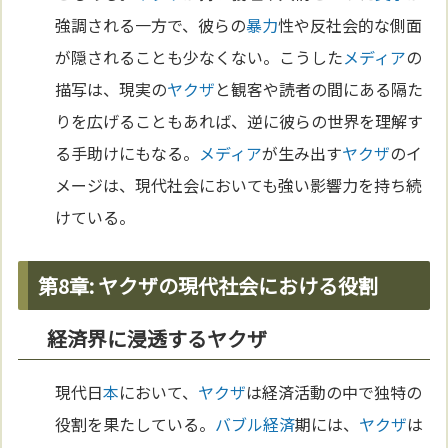
強調される一方で、彼らの
暴力
性や反社会的な側面
が隠されることも少なくない。こうした
メディア
の
描写は、現実の
ヤクザ
と観客や読者の間にある隔た
りを広げることもあれば、逆に彼らの世界を理解す
る手助けにもなる。
メディア
が生み出す
ヤクザ
のイ
メージは、現代社会においても強い影響力を持ち続
けている。
第8章: ヤクザの現代社会における役割
経済界に浸透するヤクザ
現代日
本
において、
ヤクザ
は経済活動の中で独特の
役割を果たしている。
バブル経済
期には、
ヤクザ
は