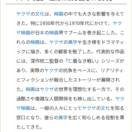
ヤクザ
の
文化
は、
映画
の中でも大きな影響を与えて
きた。特に1950年代から1970年代にかけて、
ヤク
ザ
映画
が日
本
の
映画
界でブームを巻き起こした。こ
れらの
映画
は、
ヤクザ
の
美学
や生き様をドラマティ
ックに描き、多くの観客を魅了した。代表的な作品
には、深作欣二監督の『
仁
義なき戦い』シリーズが
あり、実際の
ヤクザ
の抗争をベースに、リアリティ
とフィクションが融合したストーリーが展開され
た。
映画
は
ヤクザ
の世界を理想化する一方で、その
過酷さや複雑な人間関係をも映し出している。
ヤク
ザ
映画
は、一般の人々にとって
ヤクザ
の
文化
を知る
窓口となり、彼らの
美学
を広く知らしめる役割を果
たしてきた。