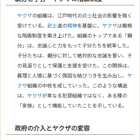
ヤクザ
の組織は、江戸時代の
武士
社会の影響を強く
受けている。
武士
道の
精神
を基盤に、
ヤクザ
は厳格
な階級制度を築き上げた。組織のトップである「親
分」は、忠誠
心
と力をもって子分たちを統率した。
子分たちは、親分に対して絶対的な忠誠を誓い、そ
の見返りとして保護と支援を受けた。この関係は、
義理と人情に基づく強固な結びつきを生み出し、
ヤ
クザ
組織の中核を成していった。このような構造
は、
ヤクザ
が単なる犯罪組織ではなく、ある種の
「家族」として機能していたことを示している。
政府の介入とヤクザの変容