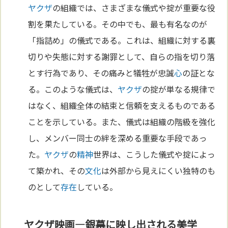
ヤクザ
の組織では、さまざまな儀式や掟が重要な役
割を果たしている。その中でも、最も有名なのが
「指詰め」の儀式である。これは、組織に対する裏
切りや失態に対する謝罪として、自らの指を切り落
とす行為であり、その痛みと犠牲が忠誠
心
の証とな
る。このような儀式は、
ヤクザ
の掟が単なる規律で
はなく、組織全体の結束と信頼を支えるものである
ことを示している。また、儀式は組織の階級を強化
し、メンバー同士の絆を深める重要な手段であっ
た。
ヤクザ
の
精神
世界は、こうした儀式や掟によっ
て築かれ、その
文化
は外部から見えにくい独特のも
のとして
存在
している。
ヤクザ映画—銀幕に映し出される美学