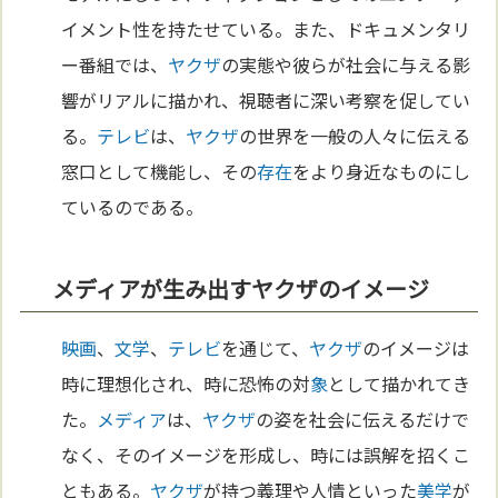
イメント性を持たせている。また、ドキュメンタリ
ー番組では、
ヤクザ
の実態や彼らが社会に与える影
響がリアルに描かれ、視聴者に深い考察を促してい
る。
テレビ
は、
ヤクザ
の世界を一般の人々に伝える
窓口として機能し、その
存在
をより身近なものにし
ているのである。
メディアが生み出すヤクザのイメージ
映画
、
文学
、
テレビ
を通じて、
ヤクザ
のイメージは
時に理想化され、時に恐怖の対
象
として描かれてき
た。
メディア
は、
ヤクザ
の姿を社会に伝えるだけで
なく、そのイメージを形成し、時には誤解を招くこ
ともある。
ヤクザ
が持つ義理や人情といった
美学
が