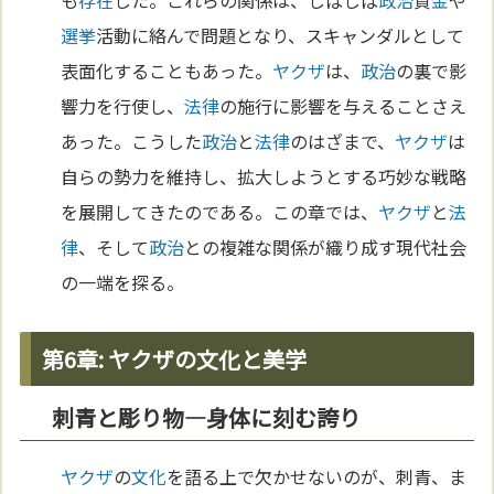
も
存在
した。これらの関係は、しばしば
政治
資
金
や
選挙
活動に絡んで問題となり、スキャンダルとして
表面化することもあった。
ヤクザ
は、
政治
の裏で影
響力を行使し、
法律
の施行に影響を与えることさえ
あった。こうした
政治
と
法律
のはざまで、
ヤクザ
は
自らの勢力を維持し、拡大しようとする巧妙な戦略
を展開してきたのである。この章では、
ヤクザ
と
法
律
、そして
政治
との複雑な関係が織り成す現代社会
の一端を探る。
第6章: ヤクザの文化と美学
刺青と彫り物—身体に刻む誇り
ヤクザ
の
文化
を語る上で欠かせないのが、刺青、ま