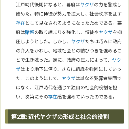
江戸時代後期になると、幕府は
ヤクザ
の力を警戒し
始めた。特に博徒が勢力を拡大し、社会秩序を乱す
存在
として見なされるようになったためである。幕
府は
賭博
の取り締まりを強化し、博徒や
ヤクザ
を抑
圧しようとした。しかし、
ヤクザ
たちは巧みに政府
の介入をかわし、地域社会との結びつきを強めるこ
とで生き残った。逆に、政府の圧力によって、
ヤク
ザ
はより地下に潜り、さらに組織を強固にしていっ
た。このようにして、
ヤクザ
は単なる犯罪者集団で
はなく、江戸時代を通じて独自の社会的役割を担
い、次第にその
存在
感を強めていったのである。
第2章: 近代ヤクザの形成と社会的役割