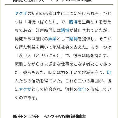
ヤクザ
の初期の形態は主に二つに分けられる。ひと
つは「博徒（ばくと）」で、
賭博
を生業とする者た
ちである。江戸時代には
賭博
が禁止されていたが、
博徒たちは庶民の
娯楽
として
賭博
を提供し、そこか
ら得た利益を用いて地域社会を支えた。もう一つは
「渡世人（とせいにん）」で、彼らは職を持たず、
流浪しながらさまざまな仕事をこなす者たちであっ
た。彼らもまた、時には力を用いて地域を守り、
町
人たちの信頼を得ていた。これら二つの集団が、後
に
ヤクザ
として統合され、独特の
文化
を形成してい
くのである。
親分と子分—ヤクザの階級制度