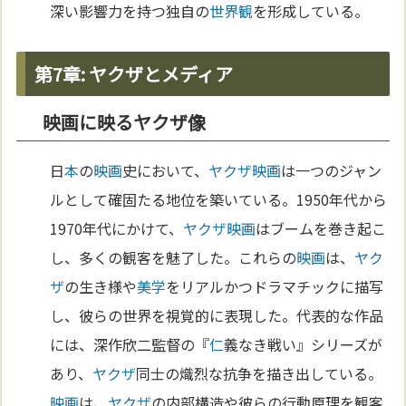
深い影響力を持つ独自の
世界観
を形成している。
第7章: ヤクザとメディア
映画に映るヤクザ像
日
本
の
映画
史において、
ヤクザ
映画
は一つのジャン
ルとして確固たる地位を築いている。1950年代から
1970年代にかけて、
ヤクザ
映画
はブームを巻き起こ
し、多くの観客を魅了した。これらの
映画
は、
ヤク
ザ
の生き様や
美学
をリアルかつドラマチックに描写
し、彼らの世界を視覚的に表現した。代表的な作品
には、深作欣二監督の『
仁
義なき戦い』シリーズが
あり、
ヤクザ
同士の熾烈な抗争を描き出している。
映画
は、
ヤクザ
の内部構造や彼らの行動原理を観客