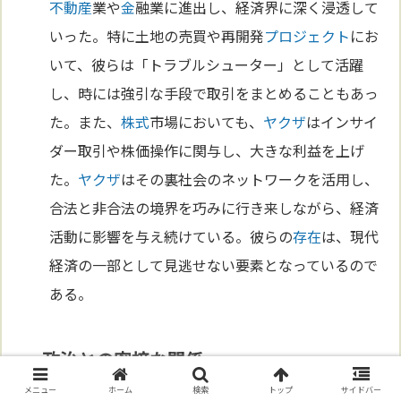
不動産
業や
金
融業に進出し、経済界に深く浸透して
いった。特に土地の売買や再開発
プロジェクト
にお
いて、彼らは「トラブルシューター」として活躍
し、時には強引な手段で取引をまとめることもあっ
た。また、
株式
市場においても、
ヤクザ
はインサイ
ダー取引や株価操作に関与し、大きな利益を上げ
た。
ヤクザ
はその裏社会のネットワークを活用し、
合法と非合法の境界を巧みに行き来しながら、経済
活動に影響を与え続けている。彼らの
存在
は、現代
経済の一部として見逃せない要素となっているので
ある。
政治との密接な関係
メニュー
ホーム
検索
トップ
サイドバー