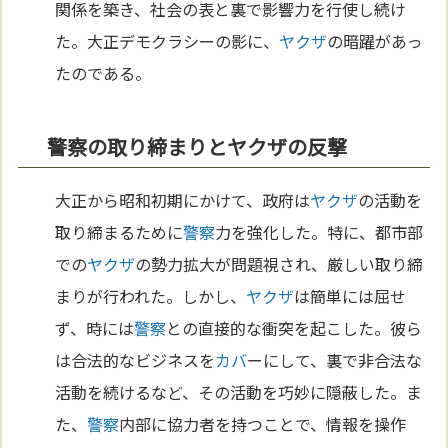
関係を築き、社会の表と裏で影響力を行使し続け
た。大正デモクラシーの影に、
ヤクザ
の暗躍があっ
たのである。
警察の取り締まりとヤクザの反撃
大正から昭和初期にかけて、政府は
ヤクザ
の活動を
取り締まるために
警察
力を強化した。特に、都市部
での
ヤクザ
の勢力拡大が問題視され、厳しい取り締
まりが行われた。しかし、
ヤクザ
は簡単には屈せ
ず、時には
警察
との直接的な衝突を起こした。彼ら
は合法的なビジネスを
カバ
ーにして、裏で非合法な
活動を続けるなど、その活動を巧妙に隠蔽した。ま
た、
警察
内部に協力者を持つことで、情報を操作