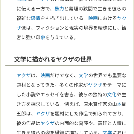
に伝える一方で、
暴力
と義理の狭間で生きる彼らの
複雑な
感情
をも描き出している。
映画
における
ヤク
ザ
像は、フィクションと現実の境界を曖昧にし、観
客に強い印
象
を与えている。
文学に描かれるヤクザの世界
ヤクザ
は、
映画
だけでなく、
文学
の世界でも重要な
題材となってきた。多くの作家が
ヤクザ
をテーマに
した小説やエッセイを書き、彼らの独特の
文化
や生
き方を探求している。例えば、直木賞作家の山
本
周
五郎は、
ヤクザ
を題材にした作品で知られており、
彼の作品は
ヤクザ
の内面的な葛藤や、義理と人情に
生きる彼らの姿を繊細に描写している。
文学
におけ