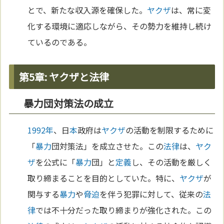
とで、新たな収入源を確保した。
ヤクザ
は、常に変
化する環境に適応しながら、その勢力を維持し続け
ているのである。
第5章: ヤクザと法律
暴力団対策法の成立
1992年
、日
本
政府は
ヤクザ
の活動を制限するために
「
暴力
団対策法」を成立させた。この
法律
は、
ヤク
ザ
を公式に「
暴力
団」と
定義
し、その活動を厳しく
取り締まることを目的としていた。特に、
ヤクザ
が
関与する
暴力
や
脅迫
を伴う犯罪に対して、従来の
法
律
では不十分だった取り締まりが強化された。この