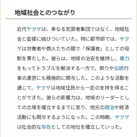
地域社会とのつながり
近代
ヤクザ
は、単なる犯罪者集団ではなく、地域社
会と密接に結びついていた。特に都市部では、
ヤク
ザ
は労働者や商人たちの間で「保護者」としての役
割を果たした。彼らは、地域の治安を維持し、
暴力
をもってトラブルを解決する一方で、祭りや
伝統
行
事の運営にも積極的に関与した。このような活動を
通じて、
ヤクザ
は地域住民から一定の支持を得るこ
とができた。彼らの影響力は、地域のリーダーとし
ての立場を確立するまでに至り、地元の
政治
や経済
活動にも関与するようになった。この時期、
ヤクザ
は社会的な
存在
としての地位を確立していった。