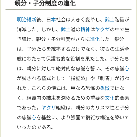
親分・子分制度の進化
明治維新
後、日
本
社会は大きく変革し、
武士
階級が
消滅した。しかし、
武士
道の
精神
は
ヤクザ
の中で生
き続け、親分・子分制度がさらに
進化
した。親分
は、子分たちを統率するだけでなく、彼らの生活全
般にわたって保護者的な役割を果たした。子分たち
は、親分に対して絶対的な忠誠を誓い、その忠誠
心
が試される儀式として「指詰め」や「刺青」が行わ
れた。これらの儀式は、単なる恐怖の
象徴
ではな
く、組織内の結束を深めるための重要な
文化
的要素
であった。
ヤクザ
組織は、親分のカリスマ性と子分
の忠誠
心
を基盤に、より強固で複雑な構造を築いて
いったのである。