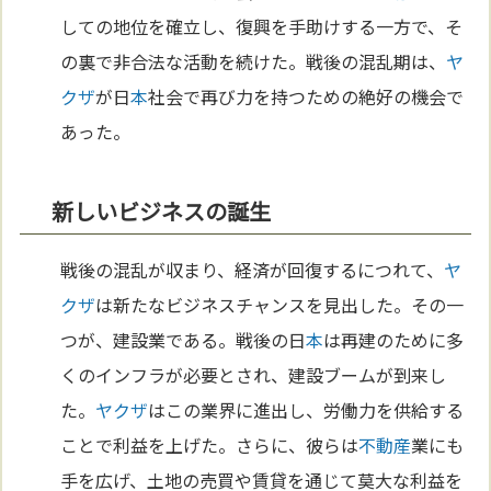
しての地位を確立し、復興を手助けする一方で、そ
の裏で非合法な活動を続けた。戦後の混乱期は、
ヤ
クザ
が日
本
社会で再び力を持つための絶好の機会で
あった。
新しいビジネスの誕生
戦後の混乱が収まり、経済が回復するにつれて、
ヤ
クザ
は新たなビジネスチャンスを見出した。その一
つが、建設業である。戦後の日
本
は再建のために多
くのインフラが必要とされ、建設ブームが到来し
た。
ヤクザ
はこの業界に進出し、労働力を供給する
ことで利益を上げた。さらに、彼らは
不動産
業にも
手を広げ、土地の売買や賃貸を通じて莫大な利益を