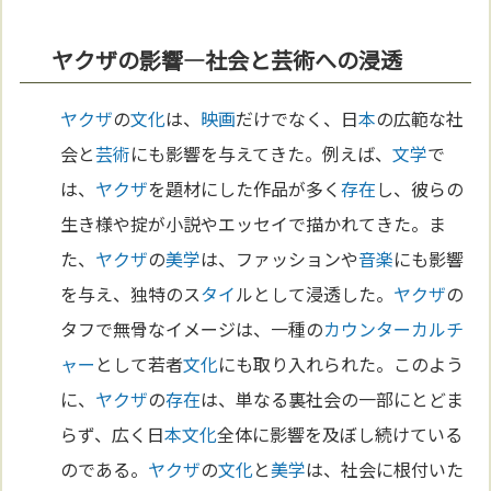
ヤクザの影響—社会と芸術への浸透
ヤクザ
の
文化
は、
映画
だけでなく、日
本
の広範な社
会と
芸術
にも影響を与えてきた。例えば、
文学
で
は、
ヤクザ
を題材にした作品が多く
存在
し、彼らの
生き様や掟が小説やエッセイで描かれてきた。ま
た、
ヤクザ
の
美学
は、ファッションや
音楽
にも影響
を与え、独特のス
タイ
ルとして浸透した。
ヤクザ
の
タフで無骨なイメージは、一種の
カウンターカルチ
ャー
として若者
文化
にも取り入れられた。このよう
に、
ヤクザ
の
存在
は、単なる裏社会の一部にとどま
らず、広く日
本
文化
全体に影響を及ぼし続けている
のである。
ヤクザ
の
文化
と
美学
は、社会に根付いた