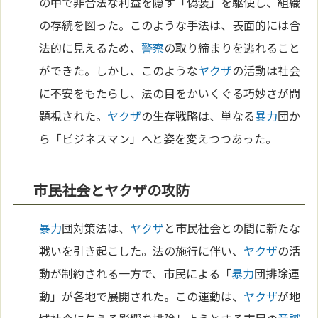
の中で非合法な利益を隠す「偽装」を駆使し、組織
の存続を図った。このような手法は、表面的には合
法的に見えるため、
警察
の取り締まりを逃れること
ができた。しかし、このような
ヤクザ
の活動は社会
に不安をもたらし、法の目をかいくぐる巧妙さが問
題視された。
ヤクザ
の生存戦略は、単なる
暴力
団か
ら「ビジネスマン」へと姿を変えつつあった。
市民社会とヤクザの攻防
暴力
団対策法は、
ヤクザ
と市民社会との間に新たな
戦いを引き起こした。法の施行に伴い、
ヤクザ
の活
動が制約される一方で、市民による「
暴力
団排除運
動」が各地で展開された。この運動は、
ヤクザ
が地