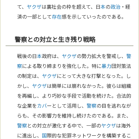
て、
ヤクザ
は裏社会の枠を超えて、日
本
の
政治
・経
済の一部として
存在
感を示していったのである。
警察との対立と生き残り戦略
戦後の日
本
政府は、
ヤクザ
の勢力拡大を警戒し、
警
察
による取り締まりを強化した。特に
暴力
団対策法
の制定は、
ヤクザ
にとって大きな打撃となった。し
かし、
ヤクザ
は簡単には崩れなかった。彼らは組織
を再編し、より巧妙な手段で活動を続けた。合法的
な企業を
カバ
ーとして活用し、
警察
の目を逃れなが
らも、その影響力を維持し続けたのである。また、
警察
との対立が激化する中で、一部の
ヤクザ
は海外
に進出し、
国
際的な犯罪ネットワークを構築するこ