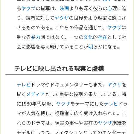
る
ヤクザ
の描写は、
映画
よりも深く彼らの
心
理に迫
り、読者に対して
ヤクザ
の世界をより親密に感じさ
せるものである。これらの作品を通じて、
ヤクザ
は
単なる
暴力
団ではなく、一つの
文化
的
存在
として社
会に影響を与え続けていることが
明
らかになる。
テレビに映し出される現実と虚構
テレビ
ドラマやドキュメンタリーもまた、
ヤクザ
を
描く
メディア
として重要な役割を果たしている。特
に1980年代以降、
ヤクザ
をテーマにした
テレビ
ドラ
マが人気を博し、視聴者に広く受け入れられた。こ
れらのドラマは、現実の事件や実在の
ヤクザ
組織を
モデルにしつつ、フィクションとしてのエンターテ