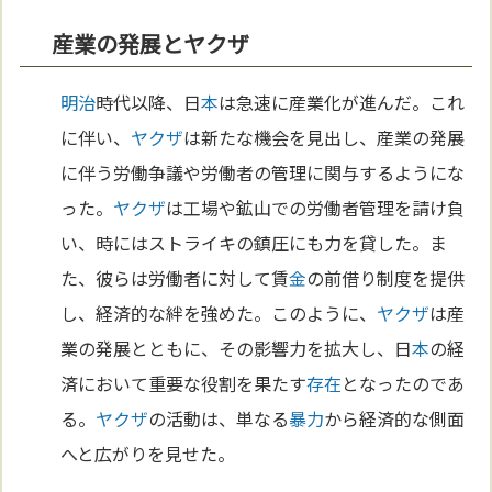
産業の発展とヤクザ
明治
時代以降、日
本
は急速に産業化が進んだ。これ
に伴い、
ヤクザ
は新たな機会を見出し、産業の発展
に伴う労働争議や労働者の管理に関与するようにな
った。
ヤクザ
は工場や鉱山での労働者管理を請け負
い、時にはストライキの鎮圧にも力を貸した。ま
た、彼らは労働者に対して賃
金
の前借り制度を提供
し、経済的な絆を強めた。このように、
ヤクザ
は産
業の発展とともに、その影響力を拡大し、日
本
の経
済において重要な役割を果たす
存在
となったのであ
る。
ヤクザ
の活動は、単なる
暴力
から経済的な側面
へと広がりを見せた。