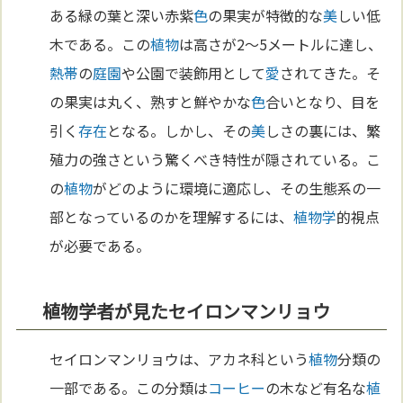
ある緑の葉と深い赤紫
色
の果実が特徴的な
美
しい低
木である。この
植物
は高さが2～5メートルに達し、
熱帯
の
庭園
や公園で装飾用として
愛
されてきた。そ
の果実は丸く、熟すと鮮やかな
色
合いとなり、目を
引く
存在
となる。しかし、その
美
しさの裏には、繁
殖力の強さという驚くべき特性が隠されている。こ
の
植物
がどのように環境に適応し、その生態系の一
部となっているのかを理解するには、
植物学
的視点
が必要である。
植物学者が見たセイロンマンリョウ
セイロンマンリョウは、アカネ科という
植物
分類の
一部である。この分類は
コーヒー
の木など有名な
植