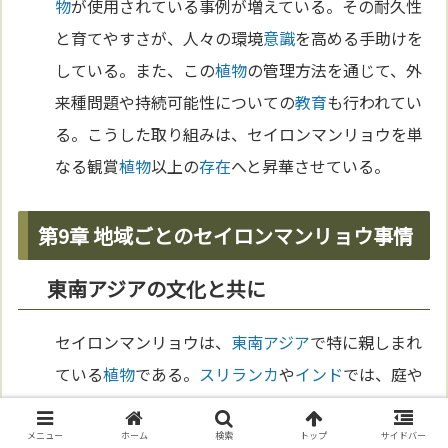
物
が使用されている事例が増えている。その耐久性
と育てやすさが、人々の環境
意識
を高める手助けを
している。また、この
植物
の管理方法を通じて、外
来種問題や持続可能性についての
教育
も行われてい
る。こうした取り組みは、セイロンマンリョウを単
なる観賞
植物
以上の
存在
へと昇華させている。
第9章 地域ごとのセイロンマンリョウ事情
東南アジアの文化と共に
セイロンマンリョウは、
東南アジア
で特に親しまれ
ている
植物
である。
スリランカ
や
インド
では、庭や
寺院の装飾に欠かせない
存在
であり、豊穣や
幸福
の
象徴
とされている。特に新年や
宗教
的な祭りでは、
メニュー
ホーム
検索
トップ
サイドバー