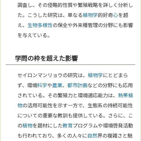
調査し、その侵略的性質や繁殖戦略を詳しく分析し
た。こうした研究は、単なる
植物学
的好奇
心
を超
え、
生物多様性
の保全や外来種管理の分野にも影響
を与えている。
学問の枠を超えた影響
セイロンマンリョウの研究は、
植物学
にとどまら
ず、環境
科学
や
農業
、
都市計画
などの分野にも応用
されている。その繁殖力と環境適応能力は、
熱帯
植
物
の活用可能性を示す一方で、生態系の持続可能性
についての重要な教訓も提供している。さらに、こ
の
植物
を題材にした
教育
プログラムや環境啓発活動
も行われており、多くの人々に
自然
界の複雑さと魅