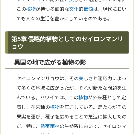
この
植物
が持つ多面的な
文化
的
価値
は、現代におい
ても人々の生活を豊かにしているのである。
第5章 侵略的植物としてのセイロンマンリ
ョウ
異国の地で広がる植物の影
セイロンマンリョウは、その
美
しさと適応力によっ
て多くの地域に広がったが、それが新たな問題を生
んでいる。ハワイでは、この
植物
が外来種として定
着し、在来種の
植物
を圧迫している。鳥たちがその
果実を運び、種子を広めることで急速に拡大したの
だ。特に、
熱帯雨林
の生態系において、セイロンマ