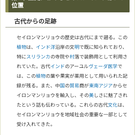
位置
古代からの足跡
セイロンマンリョウの歴史は古代にまで遡る。この
植物
は、
インド洋
沿岸の文
明
で既に知られており、
特に
スリランカ
の寺院や
村
落で装飾用として利用さ
れていた。古代
インド
のアーユル
ヴェーダ
医学
で
は、この
植物
の葉や果実が薬用として用いられた記
録が残る。また、中
国
の
貿易
商が
東南アジア
からセ
イロンマンリョウを輸入し、その
美
しさに魅了され
たという話も伝わっている。これらの古代
文化
は、
セイロンマンリョウを地域社会の重要な一部として
受け入れてきた。