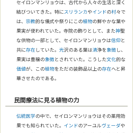
セイロンマンリョウは、古代から人々の生活と深く
結びついてきた。特に
スリランカ
や
インド
の
村
々で
は、
宗教
的な儀式や祭りにこの
植物
の鮮やかな葉や
果実が使われていた。寺院の飾りとして、また
神
聖
な供物の一部として、セイロンマンリョウは
信仰
と
共に
存在
していた。
光
沢のある葉は
清
浄を
象徴
し、
果実は豊穣の
象徴
とされていた。こうした
文化
的な
価値
が、この
植物
をただの装飾品以上の
存在
へと昇
華させたのである。
民間療法に見る植物の力
伝統
医学
の中で、セイロンマンリョウはその薬用効
果でも知られていた。
インド
のアーユル
ヴェーダ
や