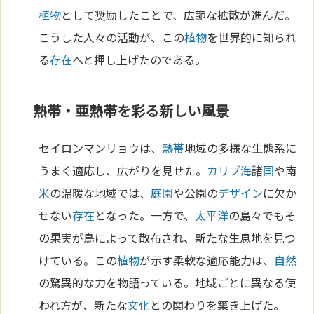
植物
として奨励したことで、広範な拡散が進んだ。
こうした人々の活動が、この
植物
を世界的に知られ
る
存在
へと押し上げたのである。
熱帯・亜熱帯を彩る新しい風景
セイロンマンリョウは、
熱帯
地域の多様な生態系に
うまく適応し、広がりを見せた。
カリブ海
諸
国
や南
米
の温暖な地域では、
庭園
や公園の
デザイン
に欠か
せない
存在
となった。一方で、
太平洋
の島々でもそ
の果実が鳥によって散布され、新たな生息地を見つ
けている。この
植物
が示す柔軟な適応能力は、
自然
の驚異的な力を物語っている。地域ごとに異なる使
われ方が、新たな
文化
との関わりを築き上げた。