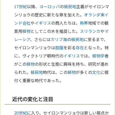
17世紀
以降、
ヨーロッパ
の
植民地
主義がセイロンマ
ンリョウの歴史に新たな章を加えた。
オランダ
東イ
ンド会社
や
イギリス
の商人たちは、
熱帯
地域での観
賞用
植物
としてこの木を推奨した。
スリランカ
や
マ
レーシア
、さらには
カリブ海
の
植民地
に至るまで、
セイロンマンリョウは
庭園
を彩る
存在
となった。特
に、ヴィクトリア朝時代の
イギリス
では、
植物学
者
がこの
植物
の形状と生態に興味を持ち、研究が進め
られた。
植民地
時代は、この
植物
が多くの
文化
に根
付く重要な時代であった。
近代の変化と注目
20世紀
に入り、セイロンマンリョウは新しい視点か