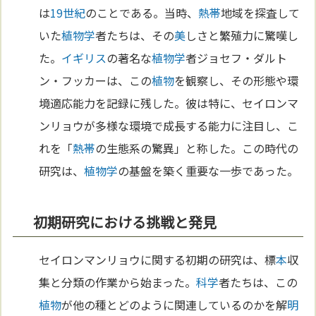
は
19世紀
のことである。当時、
熱帯
地域を探査して
いた
植物学
者たちは、その
美
しさと繁殖力に驚嘆し
た。
イギリス
の著名な
植物学
者ジョセフ・ダルト
ン・フッカーは、この
植物
を観察し、その形態や環
境適応能力を記録に残した。彼は特に、セイロンマ
ンリョウが多様な環境で成長する能力に注目し、こ
れを「
熱帯
の生態系の驚異」と称した。この時代の
研究は、
植物学
の基盤を築く重要な一歩であった。
初期研究における挑戦と発見
セイロンマンリョウに関する初期の研究は、標
本
収
集と分類の作業から始まった。
科学
者たちは、この
植物
が他の種とどのように関連しているのかを解
明