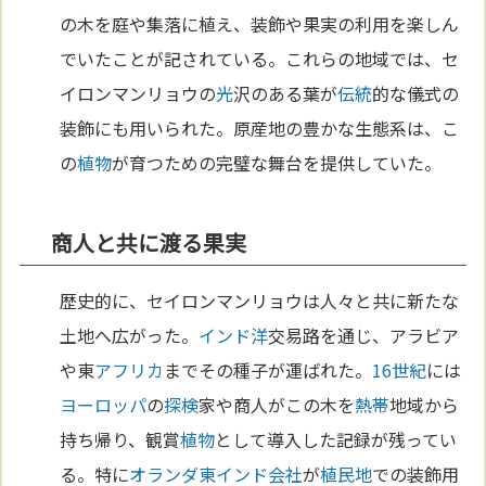
の木を庭や集落に植え、装飾や果実の利用を楽しん
でいたことが記されている。これらの地域では、セ
イロンマンリョウの
光
沢のある葉が
伝統
的な儀式の
装飾にも用いられた。原産地の豊かな生態系は、こ
の
植物
が育つための完璧な舞台を提供していた。
商人と共に渡る果実
歴史的に、セイロンマンリョウは人々と共に新たな
土地へ広がった。
インド洋
交易路を通じ、アラビア
や東
アフリカ
までその種子が運ばれた。
16世紀
には
ヨーロッパ
の
探検
家や商人がこの木を
熱帯
地域から
持ち帰り、観賞
植物
として導入した記録が残ってい
る。特に
オランダ
東インド会社
が
植民地
での装飾用