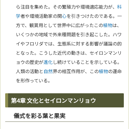
ら注目を集めた。その繁殖力や環境適応能力が、
科
学
者や環境活動家の関
心
を引きつけたのである。一
方で、観賞用として世界中に広がったこの
植物
は、
いくつかの地域で外来種問題を引き起こした。ハワ
イやフロリダでは、生態系に対する影響が議論の的
となった。こうした近代の動きは、セイロンマンリ
ョウの歴史が
進化
し続けていることを示している。
人類の活動と
自然
界の相互作用が、この
植物
の運命
を形作っている。
第4章 文化とセイロンマンリョウ
儀式を彩る葉と果実