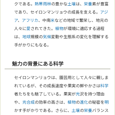
クである。
熱帯雨林
の豊かな
土壌
は、
栄養
素が豊富
であり、セイロンマンリョウの成長を支える。
アジ
ア
、
アフリカ
、中南
米
などの地域で繁栄し、地元の
人々に
愛
されてきた。
植物
が環境に適応する過程
は、
地球
規模の
気候
変動や生態系の変化を理解する
手がかりにもなる。
魅力の背景にある科学
セイロンマンリョウは、園芸用として人々に親しま
れているが、その成長速度や果実の鮮やかさは
科学
者たちをも魅了している。果実が
光
沢を持つ理由
や、
光合成
の効率の高さは、
植物
の
進化
の秘密を
明
かす手がかりである。さらに、
土壌
の
栄養
バランス