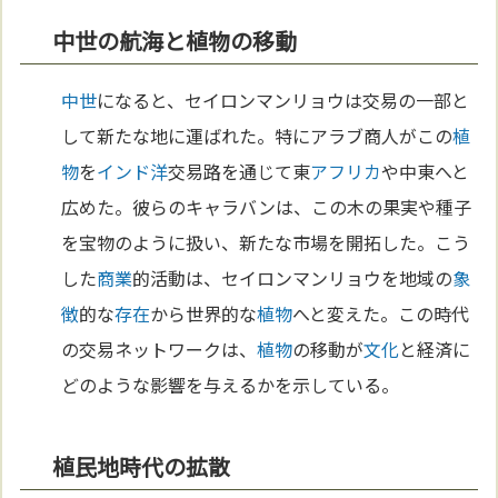
中世の航海と植物の移動
中世
になると、セイロンマンリョウは交易の一部と
して新たな地に運ばれた。特にアラブ商人がこの
植
物
を
インド洋
交易路を通じて東
アフリカ
や中東へと
広めた。彼らのキャラバンは、この木の果実や種子
を宝物のように扱い、新たな市場を開拓した。こう
した
商業
的活動は、セイロンマンリョウを地域の
象
徴
的な
存在
から世界的な
植物
へと変えた。この時代
の交易ネットワークは、
植物
の移動が
文化
と経済に
どのような影響を与えるかを示している。
植民地時代の拡散