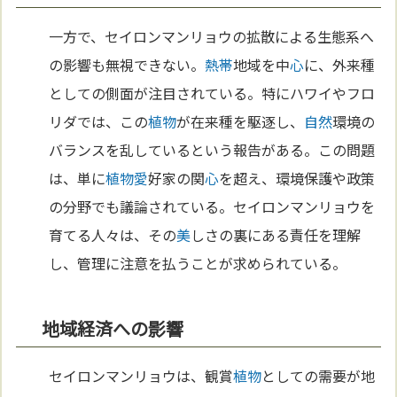
一方で、セイロンマンリョウの拡散による生態系へ
の影響も無視できない。
熱帯
地域を中
心
に、外来種
としての側面が注目されている。特にハワイやフロ
リダでは、この
植物
が在来種を駆逐し、
自然
環境の
バランスを乱しているという報告がある。この問題
は、単に
植物
愛
好家の関
心
を超え、環境保護や政策
の分野でも議論されている。セイロンマンリョウを
育てる人々は、その
美
しさの裏にある責任を理解
し、管理に注意を払うことが求められている。
地域経済への影響
セイロンマンリョウは、観賞
植物
としての需要が地