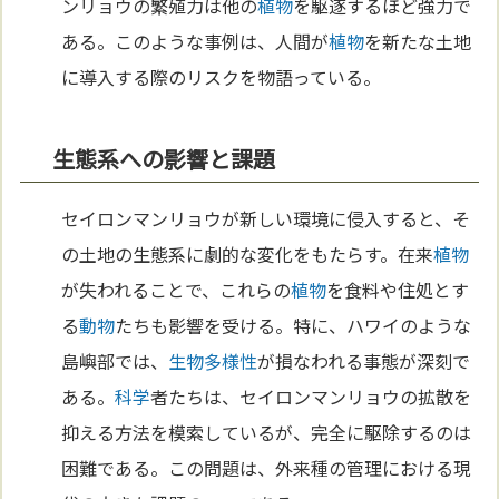
ンリョウの繁殖力は他の
植物
を駆逐するほど強力で
ある。このような事例は、人間が
植物
を新たな土地
に導入する際のリスクを物語っている。
生態系への影響と課題
セイロンマンリョウが新しい環境に侵入すると、そ
の土地の生態系に劇的な変化をもたらす。在来
植物
が失われることで、これらの
植物
を食料や住処とす
る
動物
たちも影響を受ける。特に、ハワイのような
島嶼部では、
生物多様性
が損なわれる事態が深刻で
ある。
科学
者たちは、セイロンマンリョウの拡散を
抑える方法を模索しているが、完全に駆除するのは
困難である。この問題は、外来種の管理における現