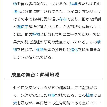
物
を含む多様なグループであり、
科学
者たちはその
進化
と分布に魅了されてきた。セイロンマンリョウ
はその中でも特に興味深い
存在
であり、細かな解剖
や
遺伝子
解析が進んでいる。その形状や成長パター
ンは、他の
植物
と比較してもユニークであり、特に
果実の発達過程が研究の焦点となっている。この
植
物
を通じて、
植物
全体の多様性と
進化
を探る重要な
ヒントが得られている。
成長の舞台：熱帯地域
セイロンマンリョウが育つ環境は、主に湿度が高
く、気温が安定した
熱帯
地域である。この
植物
は日
光
を好むが、半日陰でも生育可能である点がユニー