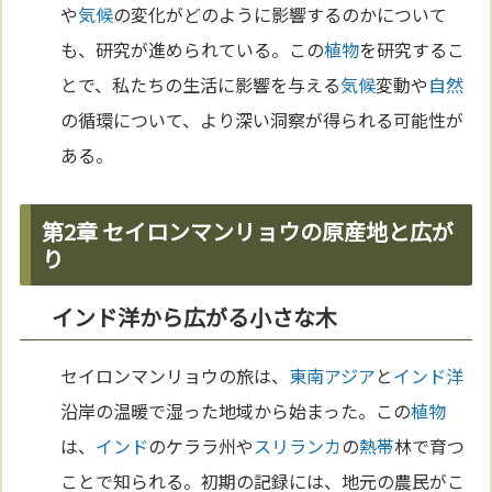
や
気候
の変化がどのように影響するのかについて
も、研究が進められている。この
植物
を研究するこ
とで、私たちの生活に影響を与える
気候
変動や
自然
の循環について、より深い洞察が得られる可能性が
ある。
第2章 セイロンマンリョウの原産地と広が
り
インド洋から広がる小さな木
セイロンマンリョウの旅は、
東南アジア
と
インド洋
沿岸の温暖で湿った地域から始まった。この
植物
は、
インド
のケララ州や
スリランカ
の
熱帯
林で育つ
ことで知られる。初期の記録には、地元の農民がこ