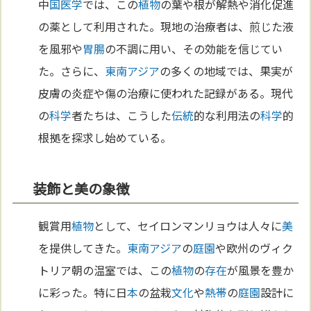
中
国
医学
では、この
植物
の葉や根が解熱や消化促進
の薬として利用された。現地の治療者は、煎じた液
を風邪や
胃
腸
の不調に用い、その効能を信じてい
た。さらに、
東南アジア
の多くの地域では、果実が
皮膚の炎症や傷の治療に使われた記録がある。現代
の
科学
者たちは、こうした
伝統
的な利用法の
科学
的
根拠を探求し始めている。
装飾と美の象徴
観賞用
植物
として、セイロンマンリョウは人々に
美
を提供してきた。
東南アジア
の
庭園
や欧州のヴィク
トリア朝の温室では、この
植物
の
存在
が風景を豊か
に彩った。特に日
本
の盆栽
文化
や
熱帯
の
庭園
設計に