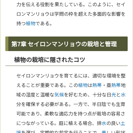
力を伝える役割を果たしている。このように、セイ
ロンマンリョウは学問の枠を超えた多面的な影響を
持つ
植物
である。
第7章 セイロンマンリョウの栽培と管理
植物の栽培に隠されたコツ
セイロンマンリョウを育てるには、適切な環境を整
えることが重要である。この
植物
は
熱帯
・亜
熱帯
地
域の湿度と温暖な
気候
を好むため、十分な日
光
と
水
分を確保する必要がある。一方で、半日陰でも生育
可能であり、柔軟な適応力を持つ点が栽培の容易さ
につながっている。庭に植える場合、排
水
の良い
土
壌
を選び、定期的な剪定を行うことで、
美
しい形状