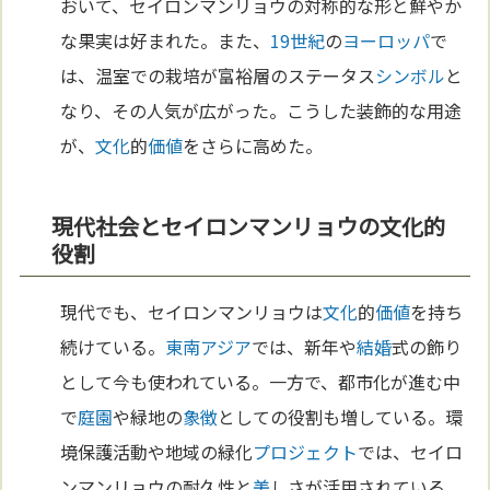
おいて、セイロンマンリョウの対称的な形と鮮やか
な果実は好まれた。また、
19世紀
の
ヨーロッパ
で
は、温室での栽培が富裕層のステータス
シンボル
と
なり、その人気が広がった。こうした装飾的な用途
が、
文化
的
価値
をさらに高めた。
現代社会とセイロンマンリョウの文化的
役割
現代でも、セイロンマンリョウは
文化
的
価値
を持ち
続けている。
東南アジア
では、新年や
結婚
式の飾り
として今も使われている。一方で、都市化が進む中
で
庭園
や緑地の
象徴
としての役割も増している。環
境保護活動や地域の緑化
プロジェクト
では、セイロ
ンマンリョウの耐久性と
美
しさが活用されている。