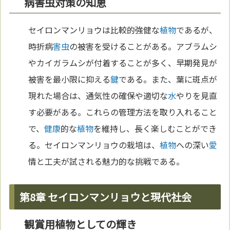
病害虫対策の知恵
セイロンマンリョウは比較的強健な
植物
であるが、
時折病
害虫
の被害を受けることがある。アブラムシ
やカイガラムシが付着することが多く、早期発見が
被害を最小限に抑える
鍵
である。また、葉に斑点が
現れた場合は、通気性の確保や適切な
水
やりを見直
す必要がある。これらの管理方法を取り入れること
で、
健康
的な
植物
を維持し、長く楽しむことができ
る。セイロンマンリョウの栽培は、
植物
への深い
愛
情と工夫が試される魅力的な挑戦である。
第8章 セイロンマンリョウと現代社会
観賞用植物としての輝き