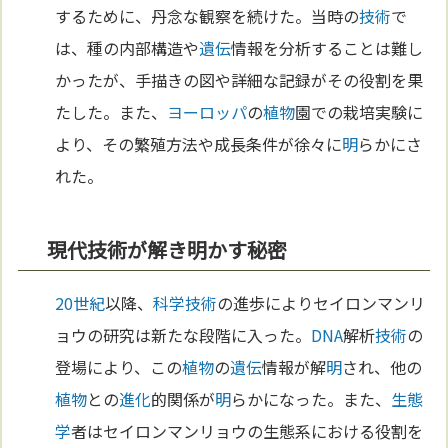
するために、丹念な観察を続けた。当時の
技術
で
は、種の内部構造や
遺伝
情報を分析することは難し
かったが、手描きの図や詳細な記録がその役割を果
たした。また、
ヨーロッパ
の
植物
園での栽培実験に
より、その繁殖方法や成長条件が徐々に
明
らかにさ
れた。
現代技術が解き明かす秘密
20世紀
以降、
科学
技術
の進歩によりセイロンマンリ
ョウの研究は新たな段階に入った。
DNA
解析
技術
の
登場により、この
植物
の
遺伝
情報が解
明
され、他の
植物
との
進化
的関係が
明
らかになった。また、
生態
学
者はセイロンマンリョウの生態系における役割を