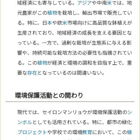
域経済にも寄与している。
アジア
や中南
米
では、地
元農家がこの
植物
を栽培し、輸出市場で販売してい
る。特に、日
本
や欧
米
市場向けに高品質な鉢植えが
生産されており、地域経済の成長を支える要因とな
っている。一方で、過剰な栽培が生態系に与える影
響や、持続可能な栽培方法の必要性も指摘されてい
る。この
植物
が経済と環境の調和を目指す上で、重
要な
存在
となっているのは間違いない。
環境保護活動との関わり
現代では、セイロンマンリョウが環境保護活動の
シ
ンボル
としても活用されている。特に、都市の緑化
プロジェクト
や学校での環境
教育
において、この
植