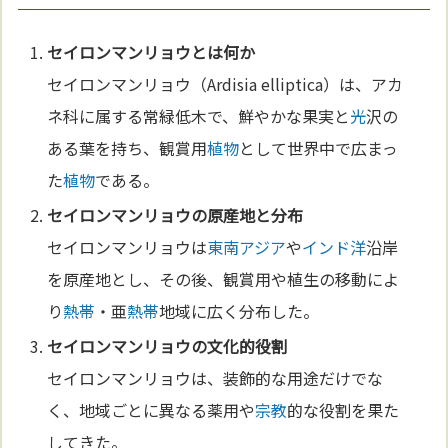
セイロンマンリョウとは何か
セイロンマンリョウ（Ardisia elliptica）は、アカ
ネ科に属する常緑低木で、鮮やかな果実と
光
沢の
ある葉を持ち、観賞用
植物
として世界中で広まっ
た
植物
である。
セイロンマンリョウの原産地と分布
セイロンマンリョウは
東南アジア
や
インド洋
沿岸
を原産地とし、その後、観賞用や植生の移動によ
り
熱帯
・亜
熱帯
地域に広く分布した。
セイロンマンリョウの
文化
的役割
セイロンマンリョウは、装飾的な用途だけでな
く、地域ごとに異なる薬用や
宗教
的な役割を果た
してきた。