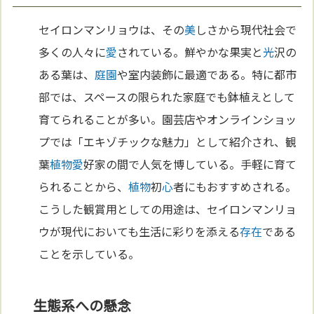
セイロンマンリョウは、その
美
しさから現代社会で
多くの人々に
愛
されている。鮮やかな果実と
光
沢の
ある葉は、
庭園
や室内装飾に最適である。特に都市
部では、スペースの限られた家庭でも鉢植えとして
育てられることが多い。園芸店やオンラインショッ
プでは「エキゾチックな魅力」として紹介され、観
葉
植物
愛
好家の間で人気を博している。手軽に育て
られることから、
植物
初
心
者にもおすすめされる。
こうした観賞用としての用途は、セイロンマンリョ
ウが現代においても生活に彩りを添える
存在
である
ことを示している。
生態系への懸念