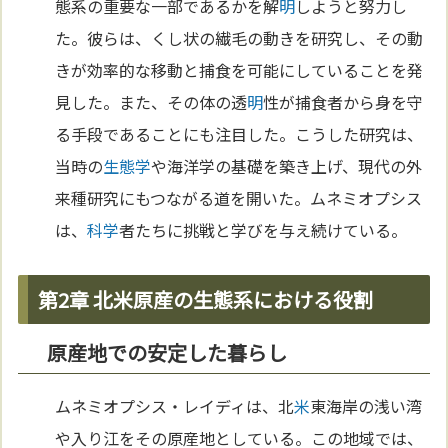
態系の重要な一部であるかを解
明
しようと努力し
た。彼らは、くし状の繊毛の動きを研究し、その動
きが効率的な移動と捕食を可能にしていることを発
見した。また、その体の透
明
性が捕食者から身を守
る手段であることにも注目した。こうした研究は、
当時の
生態学
や海洋学の基礎を築き上げ、現代の外
来種研究にもつながる道を開いた。ムネミオプシス
は、
科学
者たちに挑戦と学びを与え続けている。
第2章 北米原産の生態系における役割
原産地での安定した暮らし
ムネミオプシス・レイディは、北
米
東海岸の浅い湾
や入り江をその原産地としている。この地域では、