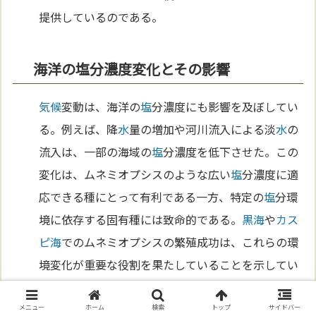
提供しているのである。
海洋の塩分濃度変化とその影響
気候
変動は、海洋の
塩
分濃度にも影響を及ぼしてい
る。例えば、降
水
量の増加や河川流入による淡
水
の
流入は、一部の海域の
塩
分濃度を低下させた。この
変化は、ムネミオプシスのような広い
塩
分濃度に適
応できる種にとって有利である一方、特定の
塩
分環
境に依存する固有種には致命的である。
黒海
や
カス
ピ海
でのムネミオプシスの繁殖成功は、これらの環
境変化が重要な役割を果たしていることを示してい
る。
塩
分濃度の変化という微妙な要因が、いかにし
て生態系全体を揺るがすかを理解することは、
気候
メニュー
ホーム
検索
トップ
サイドバー