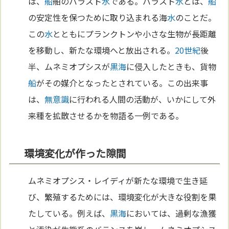
は、
船
舶のバラスト
水
である。バラスト
水
とは、
船
の安定性を保つために取り込まれる海
水
のことだ。
この
水
とともにプランクトンや小さな生物が長距離
を移動し、新たな環境へと放出される。
20世紀
後
半、ムネミオプシスが
黒海
に侵入したときも、貨物
船
がその媒介となったとされている。この出来事
は、
無意識
に行われる人間の活動が、いかにして外
来種を拡散させるかを物語る一例である。
環境変化が作った隙間
ムネミオプシス・レイディが新たな環境で生き延
び、繁殖するためには、環境変化が大きな役割を果
たしている。例えば、
黒海
においては、過剰な漁獲