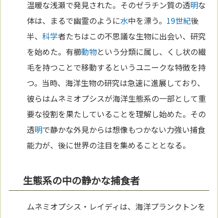
温暖な浅瀬で発見された。そのゼラチン質の透
明
な
体は、まるで幽霊のように
水
中を漂う。
19世紀
後
半、
科学
者たちはこの不思議な生物に出会い、研究
を始めた。有櫛
動物
という分類に属し、くし状の繊
毛を持つことで移動するというユニークな特徴を持
つ。当時、海洋生物の研究は急速に進展しており、
彼らはムネミオプシスが海洋生態系の一部として重
要な役割を果たしていることを理解し始めた。その
透
明
で静かな外見からは想像もつかない力強い捕食
能力が、後に世界の注目を集めることとなる。
生態系の中の静かな捕食者
ムネミオプシス・レイディは、海洋プランクトンを