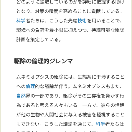
どのように拡散しているのかを詳細に把握する助け
となり、対策の精度を高めることに貢献している。
科学
者たちは、こうした先端
技術
を用いることで、
環境への負荷を最小限に抑えつつ、持続可能な駆除
計画を策定している。
駆除の倫理的ジレンマ
ムネミオプシスの駆除には、生態系に干渉すること
への
倫理
的な議論が伴う。ムネミオプシスもまた、
自然
界の一部であり、駆除がその生存権を脅かす行
為であると考える人々もいる。一方で、彼らの増殖
が他の生物や人間社会に与える被害を軽視すること
もできない。こうした議論を通じて、
科学
者たちは