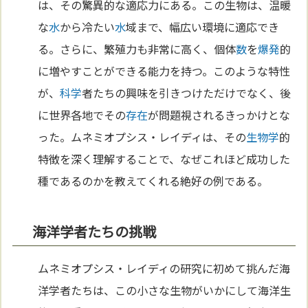
は、その驚異的な適応力にある。この生物は、温暖
な
水
から冷たい
水
域まで、幅広い環境に適応でき
る。さらに、繁殖力も非常に高く、個体
数
を
爆発
的
に増やすことができる能力を持つ。このような特性
が、
科学
者たちの興味を引きつけただけでなく、後
に世界各地でその
存在
が問題視されるきっかけとな
った。ムネミオプシス・レイディは、その
生物学
的
特徴を深く理解することで、なぜこれほど成功した
種であるのかを教えてくれる絶好の例である。
海洋学者たちの挑戦
ムネミオプシス・レイディの研究に初めて挑んだ海
洋学者たちは、この小さな生物がいかにして海洋生