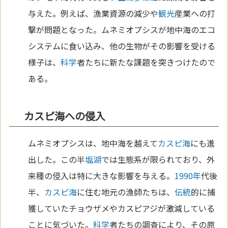
与えた。例えば、漁業資源の減少や
観光
産業への打
撃が問題となった。ムネミオプシスが地中海のエコ
システムに食い込み、他の生物がその影響を受ける
様子は、
科学
者たちに新たな課題を突きつけたので
ある。
カスピ海への侵入
ムネミオプシスは、地中海を越えて
カスピ海
にも進
出した。この半
塩
湖
では生態系が限られており、外
来種の侵入は特に大きな影響を与える。
1990年
代後
半、
カスピ海
に住む地元の漁師たちは、
伝統
的に捕
獲していたチョウザメやカスピアジが激減している
ことに気づいた。
科学
者たちの調査により、その原