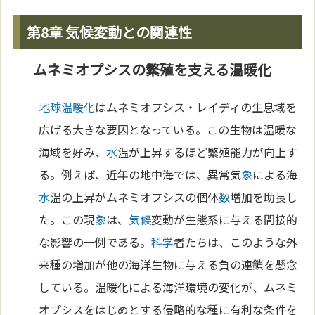
第8章 気候変動との関連性
ムネミオプシスの繁殖を支える温暖化
地球温暖化
はムネミオプシス・レイディの生息域を
広げる大きな要因となっている。この生物は温暖な
海域を好み、
水
温が上昇するほど繁殖能力が向上す
る。例えば、近年の地中海では、異常気
象
による海
水
温の上昇がムネミオプシスの個体
数
増加を助長し
た。この現
象
は、
気候
変動が生態系に与える間接的
な影響の一例である。
科学
者たちは、このような外
来種の増加が他の海洋生物に与える負の連鎖を懸念
している。温暖化による海洋環境の変化が、ムネミ
オプシスをはじめとする侵略的な種に有利な条件を