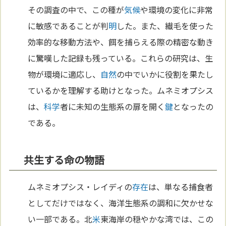
その調査の中で、この種が
気候
や環境の変化に非常
に敏感であることが判
明
した。また、繊毛を使った
効率的な移動方法や、餌を捕らえる際の精密な動き
に驚嘆した記録も残っている。これらの研究は、生
物が環境に適応し、
自然
の中でいかに役割を果たし
ているかを理解する助けとなった。ムネミオプシス
は、
科学
者に未知の生態系の扉を開く
鍵
となったの
である。
共生する命の物語
ムネミオプシス・レイディの
存在
は、単なる捕食者
としてだけではなく、海洋生態系の調和に欠かせな
い一部である。北
米
東海岸の穏やかな湾では、この