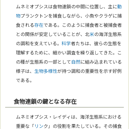
ムネミオプシスは食物連鎖の中間に位置し、主に
動
物
プランクトンを捕食しながら、小魚やクラゲに捕
食される
存在
である。このように捕食者と被捕食者
との関係が安定していることが、北
米
の海洋生態系
の調和を支えている。
科学
者たちは、彼らの生態を
理解するために、細かい調査を繰り返してきた。こ
の種が生態系の一部として
自然
に組み込まれている
様子は、
生物多様性
が持つ調和の重要性を示す好例
である。
食物連鎖の鍵となる存在
ムネミオプシス・レイディは、海洋生態系における
重要な「
リン
ク」の役割を果たしている。その捕食