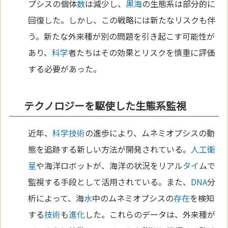
プシスの個体
数
は減少し、
黒海
の生態系は部分的に
回復した。しかし、この戦略には新たなリスクも伴
う。新たな外来種が別の問題を引き起こす可能性が
あり、
科学
者たちはその効果とリスクを慎重に評価
する必要があった。
テクノロジーを駆使した生態系監視
近年、
科学
技術
の進歩により、ムネミオプシスの動
態を追跡する新しい方法が開発されている。
人工衛
星
や海洋ロボットが、海洋の状況をリアル
タイ
ムで
監視する手段として活用されている。また、
DNA
分
析によって、海
水
中のムネミオプシスの
存在
を検知
する
技術
も
進化
した。これらのデータは、外来種が