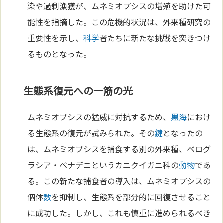
染や過剰漁獲が、ムネミオプシスの増殖を助けた可
能性を指摘した。この危機的状況は、外来種研究の
重要性を示し、
科学
者たちに新たな挑戦を突きつけ
るものとなった。
生態系復元への一筋の光
ムネミオプシスの猛威に対抗するため、
黒海
におけ
る生態系の復元が試みられた。その
鍵
となったの
は、ムネミオプシスを捕食する別の外来種、ベログ
ラシア・ベナデニというカニクイガニ科の
動物
であ
る。この新たな捕食者の導入は、ムネミオプシスの
個体
数
を抑制し、生態系を部分的に回復させること
に成功した。しかし、これも慎重に進められるべき