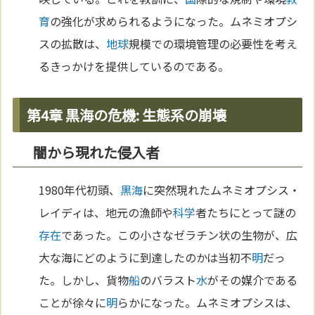
育
の強化が求められるようになった。ムネミオプシ
スの拡散は、
地球
規模での環境管理の必要性を考え
るきっかけを提供しているのである。
第4章 黒海の危機: 生態系の崩壊
闇から現れた侵入者
1980年代初頭、
黒海
に突然現れたムネミオプシス・
レイディは、地元の漁師や
科学
者たちにとって謎の
存在
であった。この小さなゼラチン状の生物が、広
大な海にどのように到達したのかは当初不
明
だっ
た。しかし、貨物
船
のバラスト
水
がその媒介である
ことが徐々に
明
らかになった。ムネミオプシスは、