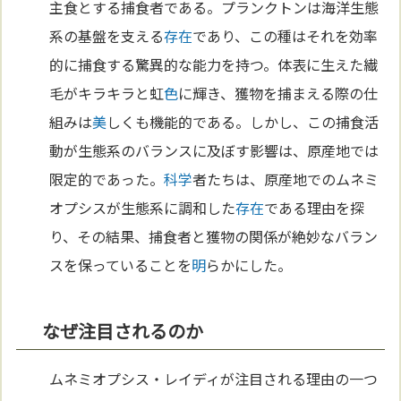
主食とする捕食者である。プランクトンは海洋生態
系の基盤を支える
存在
であり、この種はそれを効率
的に捕食する驚異的な能力を持つ。体表に生えた繊
毛がキラキラと虹
色
に輝き、獲物を捕まえる際の仕
組みは
美
しくも機能的である。しかし、この捕食活
動が生態系のバランスに及ぼす影響は、原産地では
限定的であった。
科学
者たちは、原産地でのムネミ
オプシスが生態系に調和した
存在
である理由を探
り、その結果、捕食者と獲物の関係が絶妙なバラン
スを保っていることを
明
らかにした。
なぜ注目されるのか
ムネミオプシス・レイディが注目される理由の一つ