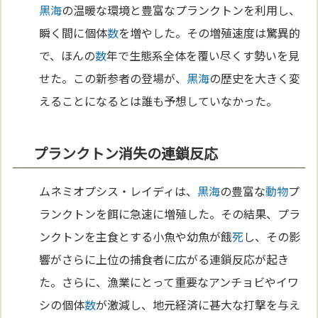
黒海
の温暖な環境と豊富なプランクトンを利用し、
瞬く間に個体
数
を増やした。その増殖速度は驚異的
で、ほんの
数
年で生態系全体を覆い尽くす勢いを見
せた。この新参者の登場が、
黒海
の歴史を大きく変
えることになるとは誰も予想していなかった。
プランクトン消失の連鎖反応
ムネミオプシス・レイディは、
黒海
の豊富な
動物
プ
ランクトンを餌に急速に増殖した。その結果、プラ
ンクトンを主食とする小魚や幼魚が餓
死
し、その影
響がさらに上位の捕食者に広がる連鎖反応が起き
た。さらに、漁業にとって重要なアンチョビやイワ
シの個体
数
が激減し、地元経済に甚大な打撃を与え