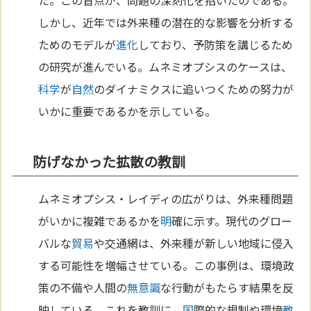
しかし、近年では外来種の潜在的な影響を分析する
ためのモデルが
進化
しており、予防策を講じるため
の研究が進んでいる。ムネミオプシスのケースは、
科学
が
自然
のダイナミクスに追いつくための努力が
いかに重要であるかを示している。
防げなかった拡散の教訓
ムネミオプシス・レイディの広がりは、外来種問題
がいかに複雑であるかを
明
確に示す。現代のグロー
バルな
貿易
や交通網は、外来種が新しい地域に侵入
する可能性を増幅させている。この事例は、環境政
策の不備や人間の
無意識
な行動がもたらす結果を反
映している。これを教訓に、
国
際的な規制や環境
教