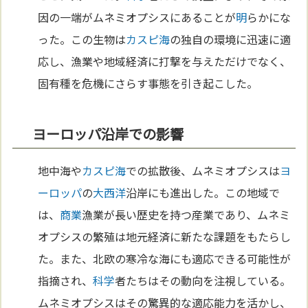
因の一端がムネミオプシスにあることが
明
らかにな
った。この生物は
カスピ海
の独自の環境に迅速に適
応し、漁業や地域経済に打撃を与えただけでなく、
固有種を危機にさらす事態を引き起こした。
ヨーロッパ沿岸での影響
地中海や
カスピ海
での拡散後、ムネミオプシスは
ヨ
ーロッパ
の
大西洋
沿岸にも進出した。この地域で
は、
商業
漁業が長い歴史を持つ産業であり、ムネミ
オプシスの繁殖は地元経済に新たな課題をもたらし
た。また、北欧の寒冷な海にも適応できる可能性が
指摘され、
科学
者たちはその動向を注視している。
ムネミオプシスはその驚異的な適応能力を活かし、