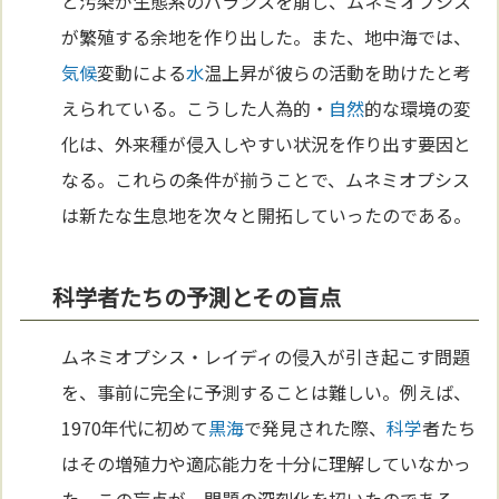
と汚染が生態系のバランスを崩し、ムネミオプシス
が繁殖する余地を作り出した。また、地中海では、
気候
変動による
水
温上昇が彼らの活動を助けたと考
えられている。こうした人為的・
自然
的な環境の変
化は、外来種が侵入しやすい状況を作り出す要因と
なる。これらの条件が揃うことで、ムネミオプシス
は新たな生息地を次々と開拓していったのである。
科学者たちの予測とその盲点
ムネミオプシス・レイディの侵入が引き起こす問題
を、事前に完全に予測することは難しい。例えば、
1970年代に初めて
黒海
で発見された際、
科学
者たち
はその増殖力や適応能力を十分に理解していなかっ
た。この盲点が、問題の深刻化を招いたのである。