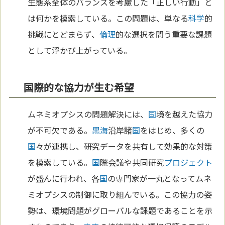
生態系全体のバランスを考慮した「正しい行動」と
は何かを模索している。この問題は、単なる
科学
的
挑戦にとどまらず、
倫理
的な選択を問う重要な課題
として浮かび上がっている。
国際的な協力が生む希望
ムネミオプシスの問題解決には、
国
境を越えた協力
が不可欠である。
黒海
沿岸諸
国
をはじめ、多くの
国
々が連携し、研究データを共有して効果的な対策
を模索している。
国
際会議や共同研究
プロジェクト
が盛んに行われ、各
国
の専門家が一丸となってムネ
ミオプシスの制御に取り組んでいる。この協力の姿
勢は、環境問題がグローバルな課題であることを示