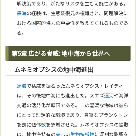
解決策であり、新たなリスクを生む可能性がある。
黒海
の経験は、生態系復元の複雑さと、問題解決に
おける
国
際的協力の重要性を教えてくれるものであ
る。
第5章 広がる脅威: 地中海から世界へ
ムネミオプシスの地中海進出
黒海
で猛威を振るったムネミオプシス・レイディ
は、その後地中海にも進出した。スエズ
運河
や海洋
交通の活発化が原因である。この温暖な海域は彼ら
にとって理想的な環境であり、豊富なプランクトン
を餌に個体
数
を急増させた。ムネミオプシスの拡散
は、地中海特有の
美
しい
生物多様性
に深刻な影響を