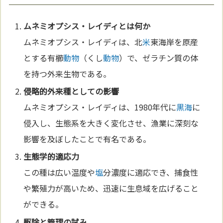
ムネミオプシス・レイディとは何か
ムネミオプシス・レイディは、北
米
東海岸を原産
とする有櫛
動物
（くし
動物
）で、ゼラチン質の体
を持つ外来生物である。
侵略的外来種としての影響
ムネミオプシス・レイディは、1980年代に
黒海
に
侵入し、生態系を大きく変化させ、漁業に深刻な
影響を及ぼしたことで有名である。
生態学
的適応力
この種は広い温度や
塩
分濃度に適応でき、捕食性
や繁殖力が高いため、迅速に生息域を広げること
ができる。
駆除と管理の試み