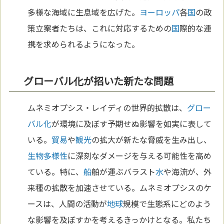
多様な海域に生息域を広げた。
ヨーロッパ
各
国
の政
策立案者たちは、これに対応するための
国
際的な連
携を求められるようになった。
グローバル化が招いた新たな問題
ムネミオプシス・レイディの世界的拡散は、
グロー
バル化
が環境に及ぼす予期せぬ影響を如実に表して
いる。
貿易
や
観光
の拡大が新たな脅威を生み出し、
生物多様性
に深刻なダメージを与える可能性を高め
ている。特に、
船
舶が運ぶバラスト
水
や海流が、外
来種の拡散を加速させている。ムネミオプシスのケ
ースは、人間の活動が
地球
規模で生態系にどのよう
な影響を及ぼすかを考えるきっかけとなる。私たち