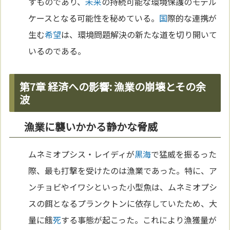
すものであり、
未来
の持続可能な環境保護のモデル
ケースとなる可能性を秘めている。
国
際的な連携が
生む
希望
は、環境問題解決の新たな道を切り開いて
いるのである。
第7章 経済への影響: 漁業の崩壊とその余
波
漁業に襲いかかる静かな脅威
ムネミオプシス・レイディが
黒海
で猛威を振るった
際、最も打撃を受けたのは漁業であった。特に、ア
ンチョビやイワシといった小型魚は、ムネミオプシ
スの餌となるプランクトンに依存していたため、大
量に餓
死
する事態が起こった。これにより漁獲量が