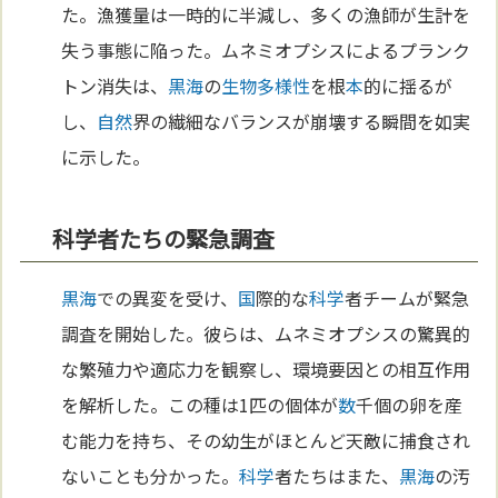
た。漁獲量は一時的に半減し、多くの漁師が生計を
失う事態に陥った。ムネミオプシスによるプランク
トン消失は、
黒海
の
生物多様性
を根
本
的に揺るが
し、
自然
界の繊細なバランスが崩壊する瞬間を如実
に示した。
科学者たちの緊急調査
黒海
での異変を受け、
国
際的な
科学
者チームが緊急
調査を開始した。彼らは、ムネミオプシスの驚異的
な繁殖力や適応力を観察し、環境要因との相互作用
を解析した。この種は1匹の個体が
数
千個の卵を産
む能力を持ち、その幼生がほとんど天敵に捕食され
ないことも分かった。
科学
者たちはまた、
黒海
の汚