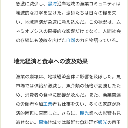
急激に減少し、
黒海
沿岸地域の漁業コミュニティは
壊滅的な打撃を受けた。漁師たちは日々の糧を失
い、地域経済が急速に冷え込んだ。この状況は、ム
ネミオプシスの直接的な影響だけでなく、人間社会
の存続にも波紋を広げた
自然
の力を物語っている。
地元経済と食卓への波及効果
漁業の崩壊は、地域経済全体に影響を及ぼした。魚
市場では供給が激減し、魚介類の価格が高騰したた
め、消費者の食卓に影響が及んだ。また、漁業関連
の労働者や加
工業
者も仕事を失い、多くの家庭が経
済的困難に直面した。さらに、
観光
業への影響も見
逃せない。
黒海
地域では新鮮な魚料理が
観光
の目玉