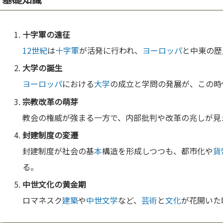
十字軍
の遠征
12世紀
は
十字軍
が活発に行われ、
ヨーロッパ
と中東の歴
大学
の誕生
ヨーロッパ
における
大学
の成立と学問の発展が、この時
宗教
改革の萌芽
教会の権威が強まる一方で、内部批判や改革の兆しが見
封建制度の変遷
封建制度が社会の基
本
構造を形成しつつも、都市化や
貨
る。
中世
文化
の黄
金
期
ロマネスク
建築
や
中世
文学
など、
芸術
と
文化
が花開いた