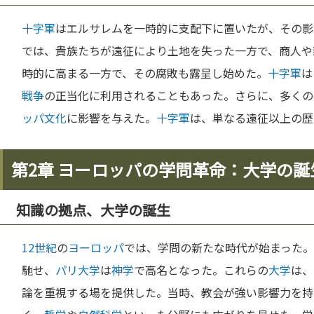
十字軍
はエルサレムを一時的に支配下に置いたが、その影
では、貴族たちが遠征により土地を失った一方で、商人や
時的に高まる一方で、その腐敗も露呈し始めた。
十字軍
は
戦争
の正当化に利用されることもあった。さらに、多くの
ッパ
文化
に影響を与えた。
十字軍
は、単なる遠征以上の歴
第2章 ヨーロッパの学問革命：大学の誕
知識の拠点、大学の誕生
12世紀
の
ヨーロッパ
では、学問の新たな時代が始まった
馳せ、
パリ
大学
は
神学
で高名となった。これらの
大学
は、
論を重視する場を提供した。当時、教会が強い影響力を持