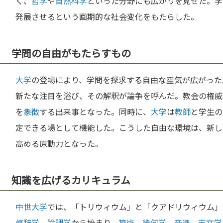
く、
哲学
や
自然科学
といった分野にも広がりを見せた。学
発展させるという画期的な社会変化をもたらした。
学問の自由がもたらすもの
大学
の登場により、学問を探求する自由な空気が広がった
新たな注目を浴び、その解釈が論争を呼んだ。教会の権威
を
象徴
する出来事となった。同時に、
大学
は
教師
と学生の
定できる場として機能した。こうした自由な環境は、新し
高める原動力となった。
知識を広げるカリキュラム
中世
大学
では、「トリウィウム」と「クアドリウィウム」
修辞学
、
論理学
から始まり、
算術
、
幾何学
、
音楽
、
天文学