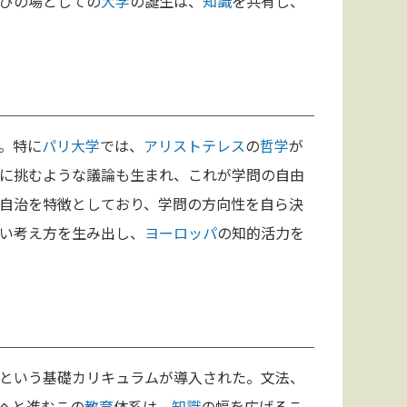
びの場としての
大学
の誕生は、
知識
を共有し、
。特に
パリ
大学
では、
アリストテレス
の
哲学
が
に挑むような議論も生まれ、これが学問の自由
自治を特徴としており、学問の方向性を自ら決
い考え方を生み出し、
ヨーロッパ
の知的活力を
という基礎カリキュラムが導入された。文法、
へと進むこの
教育
体系は、
知識
の幅を広げるこ