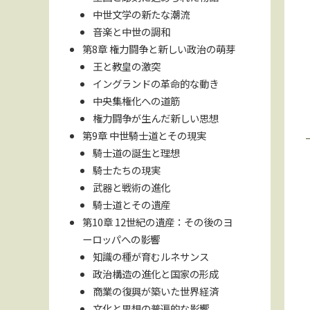
中世文学の新たな潮流
音楽と中世の調和
第8章 権力闘争と新しい政治の萌芽
王と教皇の激突
イングランドの革命的な動き
中央集権化への道筋
権力闘争が生んだ新しい思想
第9章 中世騎士道とその現実
騎士道の誕生と理想
騎士たちの現実
武器と戦術の進化
騎士道とその遺産
第10章 12世紀の遺産：その後のヨ
ーロッパへの影響
知識の種が育むルネサンス
政治構造の進化と国家の形成
商業の復興が築いた世界経済
文化と思想の普遍的な影響