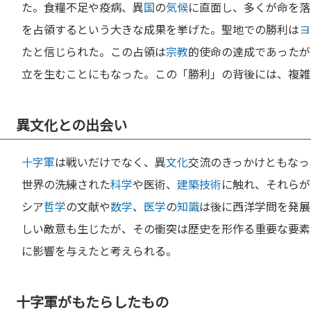
た。食糧不足や疫病、異
国
の
気候
に直面し、多くが命を落
を占領するという大きな成果を挙げた。聖地での勝利は
ヨ
たと信じられた。この占領は
宗教
的使命の達成であったが
立を生むことにもなった。この「勝利」の背後には、複雑
異文化との出会い
十字軍
は戦いだけでなく、異
文化
交流のきっかけともなっ
世界の洗練された
科学
や医術、
建築
技術
に触れ、それらが
シア
哲学
の文献や
数学
、
医学
の
知識
は後に西洋学問を発展
しい敵意も生じたが、その衝突は歴史を形作る重要な要素
に影響を与えたと考えられる。
十字軍がもたらしたもの