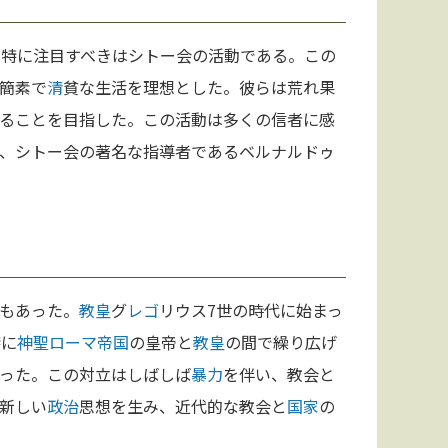
。特に注目すべきはシトー会の活動である。この
簡素で
清
貧な生活を理想とした。彼らは荒れ果
ることを目指した。この活動は多くの信者に感
、シトー会の著名な指導者であるベルナルドゥ
もあった。
教皇
グ
レゴ
リウス7世の時代に始まっ
特に
神聖ローマ帝国
の皇帝と
教皇
の間で繰り広げ
った。この対立はしばしば
暴力
を伴い、教会と
新しい
政治
思想を生み、近代的な教会と
国家
の