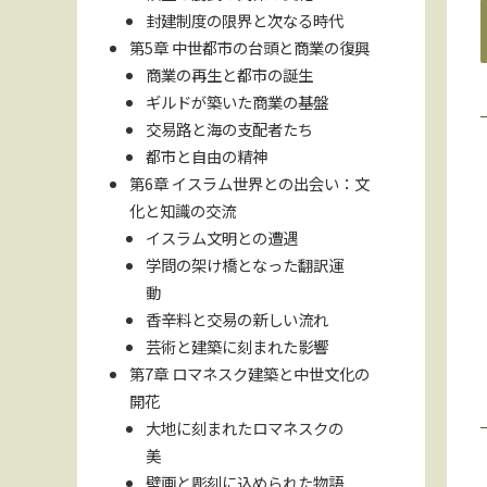
封建制度の限界と次なる時代
第5章 中世都市の台頭と商業の復興
商業の再生と都市の誕生
ギルドが築いた商業の基盤
交易路と海の支配者たち
都市と自由の精神
第6章 イスラム世界との出会い：文
化と知識の交流
イスラム文明との遭遇
学問の架け橋となった翻訳運
動
香辛料と交易の新しい流れ
芸術と建築に刻まれた影響
第7章 ロマネスク建築と中世文化の
開花
大地に刻まれたロマネスクの
美
壁画と彫刻に込められた物語