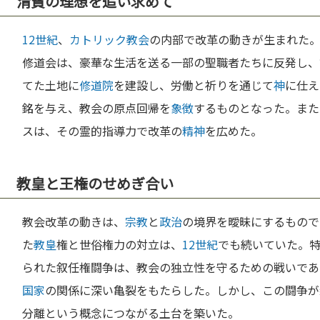
清貧の理想を追い求めて
12世紀
、
カトリック教会
の内部で改革の動きが生まれた
修道会は、豪華な生活を送る一部の聖職者たちに反発し、
てた土地に
修道院
を建設し、労働と祈りを通じて
神
に仕え
銘を与え、教会の原点回帰を
象徴
するものとなった。また
スは、その霊的指導力で改革の
精神
を広めた。
教皇と王権のせめぎ合い
教会改革の動きは、
宗教
と
政治
の境界を曖昧にするもので
た
教皇
権と世俗権力の対立は、
12世紀
でも続いていた。
られた叙任権闘争は、教会の独立性を守るための戦いであ
国家
の関係に深い亀裂をもたらした。しかし、この闘争が
分離という概念につながる土台を築いた。