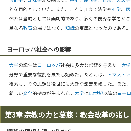
とを目的としていた。また、これに加えて法学や
神学
、
医
体系は当時としては画期的であり、多くの優秀な学者がこ
単なる
教育
の場ではなく、
知識
の宝庫となったのである。
ヨーロッパ社会への影響
大学
の誕生は
ヨーロッパ
社会に多大な影響を与えた。
大学
分野で重要な役割を果たし始めた。たとえば、
トマス・ア
模索し、その思想は後世にも大きな影響を残した。また、
新しい
文化
的拠点が生まれた。
大学
は
12世紀
以降の
ヨー
第3章 宗教の力と葛藤：教会改革の兆し