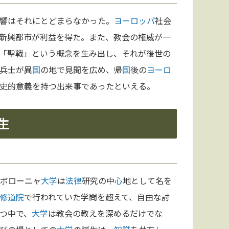
響はそれにとどまらなかった。
ヨーロッパ
社会
新興都市が利益を得た。また、教会の権威が一
「聖戦」という概念を生み出し、それが後世の
兵士が異
国
の地で見聞を広め、帰
国
後の
ヨーロ
史的意義を持つ出来事であったといえる。
生
。ボローニャ
大学
は
法律
研究の中
心
地として名を
修道院
で行われていた学問を超えて、自由な討
つ中で、
大学
は教会の教えを深めるだけでな