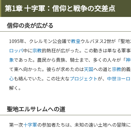
第1章 十字軍：信仰と戦争の交差点
信仰の炎が広がる
1095年、クレルモン公会議で
教皇
ウルバヌス2世が「聖地
ロッパ
中に
宗教
的熱狂が広がった。この動きは単なる軍事
象
であった。農民から貴族、騎士まで、多くの人々が「
神
て東へ向かった。彼らが求めたのは
天国
への道と
宗教
的義
心
も絡んでいた。この壮大な
プロジェクト
が、
中世
ヨーロ
解く。
聖地エルサレムへの道
第一次
十字軍
の参加者たちは、未知の遠い土地への冒険に