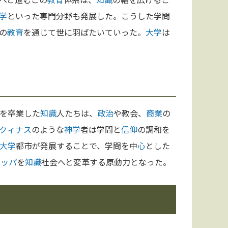
学
といった専門分野も発展した。こうした学問
の
教育
を通じて世に羽ばたいていった。
大学
は
を卒業した
知識
人たちは、
政治
や教会、
商業
の
クィナス
のような
神学
者は学問と
信仰
の調和を
大学
都市が発展することで、学問を中
心
とした
ロッパ
を
知識
社会へと変革する原動力となった。