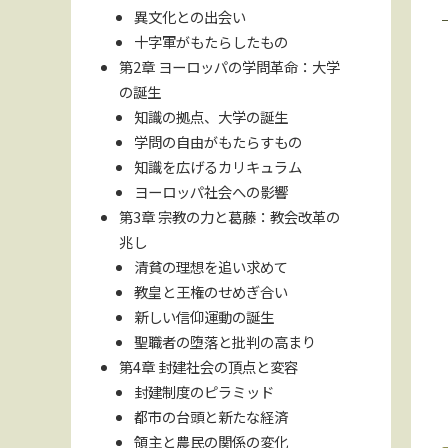
異文化との出会い
十字軍がもたらしたもの
第2章 ヨーロッパの学問革命：大学
の誕生
知識の拠点、大学の誕生
学問の自由がもたらすもの
知識を広げるカリキュラム
ヨーロッパ社会への影響
第3章 宗教の力と葛藤：教会改革の
兆し
清貧の理想を追い求めて
教皇と王権のせめぎ合い
新しい信仰運動の誕生
聖職者の堕落と批判の高まり
第4章 封建社会の頂点と変容
封建制度のピラミッド
都市の台頭と新たな経済
領主と農民の関係の変化