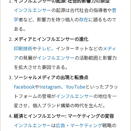
インフルエンサー
の起源: 社会的影響力の原型
インフルエンサー
の起源は古代社会の指導者や
哲
学
者など、影響力を持つ個人の
存在
に遡るもので
ある。
メディア
と
インフルエンサー
の
進化
印刷
技術
や
テレビ
、インターネットなどの
メディ
ア
の発展が
インフルエンサー
の活動範囲と影響力
を拡大させた要因である。
ソーシャル
メディア
の出現と転換点
Facebook
や
Instagram
、
YouTube
といったプラッ
トフォームの登場が
インフルエンサー
の地位を一
変させ、個人ブランド構築の時代を生んだ。
経済と
インフルエンサー
:
マーケティング
の変容
インフルエンサー
は
広告
・
マーケティング
戦略の