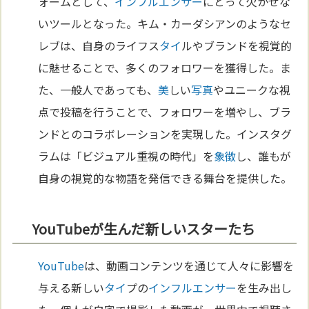
ォームとして、
インフルエンサー
にとって欠かせな
いツールとなった。キム・カーダシアンのようなセ
レブは、自身のライフス
タイ
ルやブランドを視覚的
に魅せることで、多くのフォロワーを獲得した。ま
た、一般人であっても、
美
しい
写真
やユニークな視
点で投稿を行うことで、フォロワーを増やし、ブラ
ンドとのコラボレーションを実現した。インスタグ
ラムは「ビジュアル重視の時代」を
象徴
し、誰もが
自身の視覚的な物語を発信できる舞台を提供した。
YouTubeが生んだ新しいスターたち
YouTube
は、動画コンテンツを通じて人々に影響を
与える新しい
タイ
プの
インフルエンサー
を生み出し