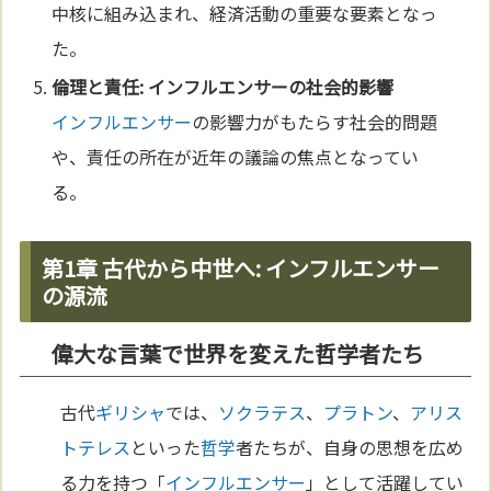
中核に組み込まれ、経済活動の重要な要素となっ
た。
倫理
と責任:
インフルエンサー
の社会的影響
インフルエンサー
の影響力がもたらす社会的問題
や、責任の所在が近年の議論の焦点となってい
る。
第1章 古代から中世へ: インフルエンサー
の源流
偉大な言葉で世界を変えた哲学者たち
古代
ギリシャ
では、
ソクラテス
、
プラトン
、
アリス
トテレス
といった
哲学
者たちが、自身の思想を広め
る力を持つ「
インフルエンサー
」として活躍してい