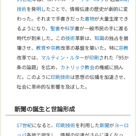
技術
を発
明
したことで、情報伝達の歴史が劇的に変
わった。それまで手書きだった
書物
が大量生産でき
るようになり、
聖書
や
科学
書が一般市民の手に渡る
時代が到来した。この
技術
革新は、
知識
の独占を崩
壊させ、
教育
や
宗教
改革の基盤を築いた。特に
宗教
改革では、
マルティン・ルター
が
印刷
された「95か
条の論題」を広め、
カトリック教会
の権威に挑ん
だ。このように
印刷
技術
は思想の伝播を加速させ、
社会に革命的な影響を及ぼした。
新聞の誕生と世論形成
17世紀
になると、
印刷
技術
を利用した
新聞
が
ヨーロ
ッパ
各地で誕生し、情報の伝達がさらに速くなっ