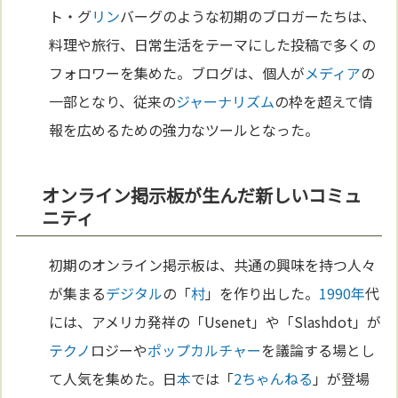
ト・グ
リン
バーグのような初期のブロガーたちは、
料理や旅行、日常生活をテーマにした投稿で多くの
フォロワーを集めた。ブログは、個人が
メディア
の
一部となり、従来の
ジャーナリズム
の枠を超えて情
報を広めるための強力なツールとなった。
オンライン掲示板が生んだ新しいコミュ
ニティ
初期のオンライン掲示板は、共通の興味を持つ人々
が集まる
デジタル
の「
村
」を作り出した。
1990年
代
には、アメリカ発祥の「Usenet」や「Slashdot」が
テクノ
ロジーや
ポップカルチャー
を議論する場とし
て人気を集めた。日
本
では「
2ちゃんねる
」が登場