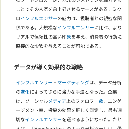
ことでその人気を急上昇させるケースがある。ミク
ロ
インフルエンサー
の魅力は、視聴者との親密な関
係である。大規模な
インフルエンサー
に比べ、より
リアルで信頼性の高い印
象
を与え、消費者の行動に
直接的な影響を与えることが可能である。
データが導く効果的な戦略
インフルエンサー
・
マーケティング
は、データ分析
の
進化
によってさらに強力な手法となった。企業
は、ソーシャル
メディア
上のフォロワー
数
、エンゲ
ージメント率、投稿の効果を詳しく測定し、最も適
切な
インフルエンサー
を選べるようになった。たと
えば、「HypeAuditor」のような分析ツールは、偽