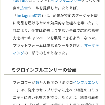
YouTube
はブランドと
インフルエンサー
をつなぐ独
自の
広告
ツールを提供した。たとえば、
「
Instagram
広告
」は、企業が特定のターゲット層
に商品を届けるための効果的な仕組みを築いた。こ
れにより、企業は従来より少ない予算で広範な影響
力を持つキャンペーンを展開できるようになった。
プラットフォームは単なるツールを超え、
マーケテ
ィング
の一部そのものとなった。
ミクロインフルエンサーの台頭
フォロワーが
数
万人程度の「ミクロ
インフルエンサ
ー
」は、従来のセレブリティに比べて特定のコミュ
ニティに強い影響力を持つ。たとえば、地域密着型
のフードブロガーが、地元のレストランを紹介する