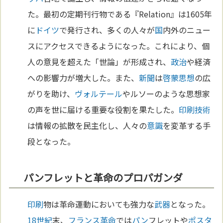
た。最初の定期刊行物である『Relation』は1605年
に
ドイツ
で発行され、多くの人々が
国
内外のニュー
スにアクセスできるようになった。これにより、個
人の意見を超えた「世論」が形成され、
政治
や経済
への影響力が増大した。また、
新聞
は
啓蒙思想
の広
がりを助け、
ヴォルテール
やルソーのような思想家
の声を世に届ける重要な役割を果たした。
印刷
技術
は情報の拡散を民主化し、人々の
意識
を変革する手
段となった。
パンフレットと革命のプロパガンダ
印刷
物は革命運動においても強力な
武器
となった。
18世紀
末、
フランス革命
では
パン
フレットや
ポスタ