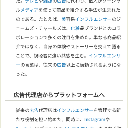
た。
テレビ
や
雑誌
の
広告
に代わり、個人がソーシャ
ル
メディア
を使って商品を紹介する手法が生まれた
のである。たとえば、
美
容系
インフルエンサー
のジ
ェームズ・チャールズは、
化粧
品ブランドとのコラ
ボレーションで多くの注目を集めた。単なる商品紹
介ではなく、自身の体験やストーリーを交えて語る
ことで、視聴者に強い共感を生む。
インフルエンサ
ー
の言葉は、従来の
広告
以上に信頼されるようにな
った。
広告代理店からプラットフォームへ
従来の
広告
代理店は
インフルエンサー
を管理する新
たな役割を担い始めた。同時に、
Instagram
や