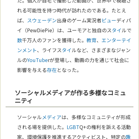
た。個人が自宅で撮影した動画が、世界中で視聴さ
れる可能性を持つ時代が訪れたのである。たとえ
ば、
スウェーデン
出身のゲーム実況者
ピュー
ディパ
イ（PewDiePie）は、ユーモアと独自のス
タイ
ルで
数
千万人のファンを獲得した。
教育
、
エンターテイ
ンメント
、ライフス
タイ
ルなど、さまざまなジャン
ルの
YouTube
rが登場し、動画の力を通じて社会に
影響を与える
存在
となった。
ソーシャルメディアが作る多様なコミュ
ニティ
ソーシャル
メディア
は、多様なコミュニティが形成
される場を提供した。
LGBT
Q+の権利を訴える活動
家、環境保護を推進するアクティビスト、特定の
趣