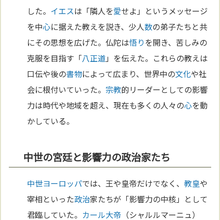
した。
イエス
は「隣人を
愛
せよ」というメッセージ
を中
心
に据えた教えを説き、少人
数
の弟子たちと共
にその思想を広げた。仏陀は
悟り
を開き、苦しみの
克服を目指す「
八正道
」を伝えた。これらの教えは
口伝や後の
書物
によって広まり、世界中の
文化
や社
会に根付いていった。
宗教
的リーダーとしての影響
力は時代や地域を超え、現在も多くの人々の
心
を動
かしている。
中世の宮廷と影響力の政治家たち
中世
ヨーロッパ
では、王や皇帝だけでなく、
教皇
や
宰相といった
政治
家たちが「影響力の中核」として
君臨していた。
カール大帝
（シャルルマーニュ）