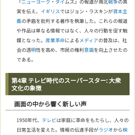
『
ニューヨーク
・
タイ
ムズ』の報道が南北
戦争
の真
実を伝え、
イギリス
ではジョン・ラスキンが
資本主
義
の矛盾を批判する著作を執筆した。これらの報道
や作品は単なる情報ではなく、人々の行動を促す触
媒となった。
産業革命
による
メディア
の普及は、社
会の透
明
性を高め、市民の権利
意識
を向上させたの
である。
第4章 テレビ時代のスーパースター: 大衆
文化の象徴
画面の中から響く新しい声
1950年代、
テレビ
は家庭に革命をもたらし、人々の
日常生活を変えた。情報の伝達手段が
ラジオ
から
映