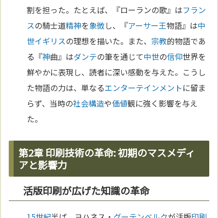
割を担った。たとえば、『ローランの歌』は
フラン
ス
の騎士道
精神
を
象徴
し、『
アーサー王
物語』は
中
世
イギリス
の理想を描いた。また、
宗教
的物語であ
る『
神
曲』は
ダンテ
の筆を通じて
中世
の
信仰
世界を
鮮やかに表現し、読者に深い感動を与えた。こうし
た物語の力は、単なる
エンターテインメント
に留ま
らず、当時の
社会構造
や
価値
観に強く影響を与え
た。
第2章 印刷技術の革命: 初期のマスメディ
アと影響力
活版印刷が広げた知識の革命
15世紀
半ば、ヨハネス・
グーテンベルク
が活版
印刷