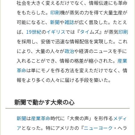
社会を大きく変えるだけでなく、情報伝達にも革命
をもたらした。
印刷
機が蒸気の力を得て大量生産が
可能になると、
新聞
や
雑誌
が広く普及した。たとえ
ば、
19世紀
の
イギリス
では『
タイ
ムズ』が蒸気
印刷
を採用し、安価で迅速な情報配信を実現した。これ
により、大量の人々が
政治
や経済のニュースを手に
入れることができ、情報の格差が縮小された。
産業
革命
は単にモノを作る方法を変えただけでなく、情
報をより多くの人々に届ける手段を築いた。
新聞で動かす大衆の心
新聞
は
産業革命
時代に「大衆の声」を形作る
メディ
ア
となった。特にアメリカの『
ニューヨーク
・ヘラ