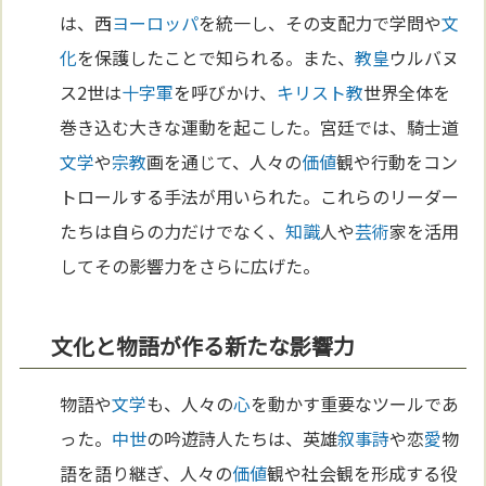
は、西
ヨーロッパ
を統一し、その支配力で学問や
文
化
を保護したことで知られる。また、
教皇
ウルバヌ
ス2世は
十字軍
を呼びかけ、
キリスト教
世界全体を
巻き込む大きな運動を起こした。宮廷では、騎士道
文学
や
宗教
画を通じて、人々の
価値
観や行動をコン
トロールする手法が用いられた。これらのリーダー
たちは自らの力だけでなく、
知識
人や
芸術
家を活用
してその影響力をさらに広げた。
文化と物語が作る新たな影響力
物語や
文学
も、人々の
心
を動かす重要なツールであ
った。
中世
の吟遊詩人たちは、英雄
叙事詩
や恋
愛
物
語を語り継ぎ、人々の
価値
観や社会観を形成する役