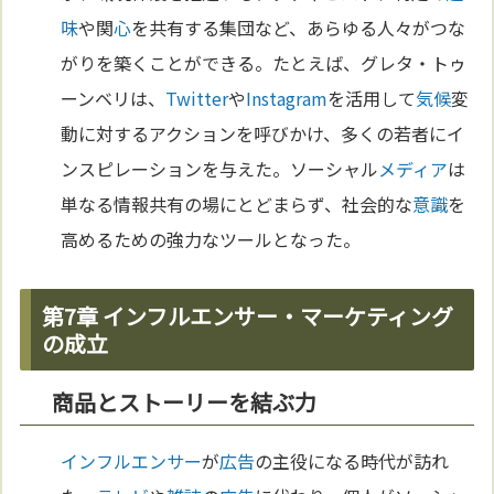
味
や関
心
を共有する集団など、あらゆる人々がつな
がりを築くことができる。たとえば、グレタ・トゥ
ーンベリは、
Twitter
や
Instagram
を活用して
気候
変
動に対するアクションを呼びかけ、多くの若者にイ
ンスピレーションを与えた。ソーシャル
メディア
は
単なる情報共有の場にとどまらず、社会的な
意識
を
高めるための強力なツールとなった。
第7章 インフルエンサー・マーケティング
の成立
商品とストーリーを結ぶ力
インフルエンサー
が
広告
の主役になる時代が訪れ