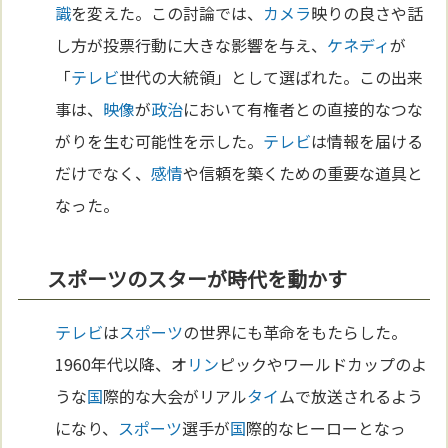
識
を変えた。この討論では、
カメラ
映りの良さや話
し方が投票行動に大きな影響を与え、
ケネディ
が
「
テレビ
世代の大統領」として選ばれた。この出来
事は、
映像
が
政治
において有権者との直接的なつな
がりを生む可能性を示した。
テレビ
は情報を届ける
だけでなく、
感情
や信頼を築くための重要な道具と
なった。
スポーツのスターが時代を動かす
テレビ
は
スポーツ
の世界にも革命をもたらした。
1960年代以降、オ
リン
ピックやワールドカップのよ
うな
国
際的な大会がリアル
タイ
ムで放送されるよう
になり、
スポーツ
選手が
国
際的なヒーローとなっ