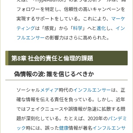
フォロワーを特定し、信頼性の高いキャンペーンを
実現するサポートをしている。これにより、
マーケ
ティング
は「感覚」から「
科学
」へと
進化
し、
イン
フルエンサー
の影響力はさらに高められた。
第8章 社会的責任と倫理的課題
偽情報の波: 誰を信じるべきか
ソーシャル
メディア
時代の
インフルエンサー
は、正
確な情報を伝える責任を負っている。しかし、近年
ではフェイクニュースや誤情報が急速に拡散する問
題が深刻化している。たとえば、2020年の
パンデミ
ック
時には、誤った
健康
情報が著名
インフルエンサ