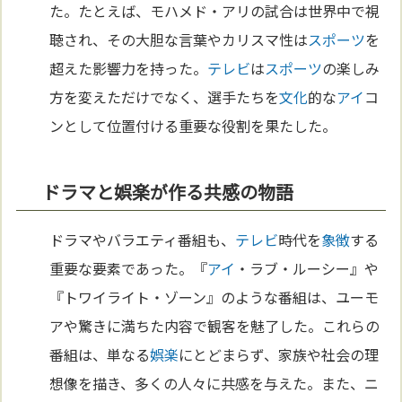
た。たとえば、モハメド・アリの試合は世界中で視
聴され、その大胆な言葉やカリスマ性は
スポーツ
を
超えた影響力を持った。
テレビ
は
スポーツ
の楽しみ
方を変えただけでなく、選手たちを
文化
的な
アイ
コ
ンとして位置付ける重要な役割を果たした。
ドラマと娯楽が作る共感の物語
ドラマやバラエティ番組も、
テレビ
時代を
象徴
する
重要な要素であった。『
アイ
・ラブ・ルーシー』や
『トワイライト・ゾーン』のような番組は、ユーモ
アや驚きに満ちた内容で観客を魅了した。これらの
番組は、単なる
娯楽
にとどまらず、家族や社会の理
想像を描き、多くの人々に共感を与えた。また、ニ