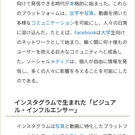
向けて発信できる時代が
本
格的に始まった。これら
のプラットフォームは、
文字
や
写真
、動画を用いた
多様な
コミュニケーション
を可能にし、人々の日常
に溶け込んだ。たとえば、
Facebook
は
大学
生向け
のネットワークとして始まり、瞬く間に何十億もの
ユーザーを抱える巨大なコミュニティへと成長し
た。ソーシャル
メディア
は、個人が自由に情報を発
信し、多くの人々に影響を与えることを可能にした
のである。
インスタグラムで生まれた「ビジュア
ル・インフルエンサー」
インスタグラムは
写真
と動画に特化したプラットフ