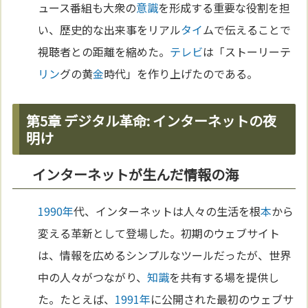
ュース番組も大衆の
意識
を形成する重要な役割を担
い、歴史的な出来事をリアル
タイ
ムで伝えることで
視聴者との距離を縮めた。
テレビ
は「ストーリーテ
リン
グの黄
金
時代」を作り上げたのである。
第5章 デジタル革命: インターネットの夜
明け
インターネットが生んだ情報の海
1990年
代、インターネットは人々の生活を根
本
から
変える革新として登場した。初期のウェブサイト
は、情報を広めるシンプルなツールだったが、世界
中の人々がつながり、
知識
を共有する場を提供し
た。たとえば、
1991年
に公開された最初のウェブサ