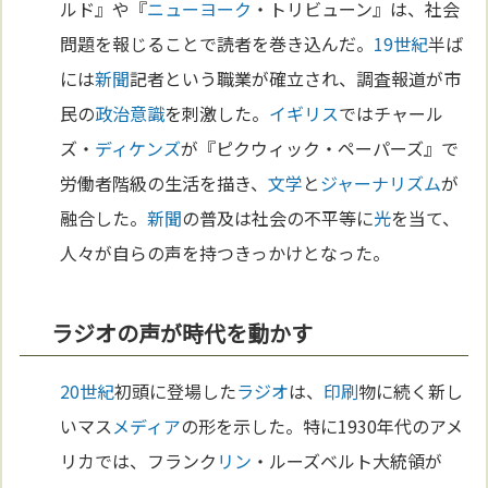
ルド』や『
ニューヨーク
・トリビューン』は、社会
問題を報じることで読者を巻き込んだ。
19世紀
半ば
には
新聞
記者という職業が確立され、調査報道が市
民の
政治
意識
を刺激した。
イギリス
ではチャール
ズ・
ディケンズ
が『ピクウィック・ペーパーズ』で
労働者階級の生活を描き、
文学
と
ジャーナリズム
が
融合した。
新聞
の普及は社会の不平等に
光
を当て、
人々が自らの声を持つきっかけとなった。
ラジオの声が時代を動かす
20世紀
初頭に登場した
ラジオ
は、
印刷
物に続く新し
いマス
メディア
の形を示した。特に1930年代のアメ
リカでは、フランク
リン
・ルーズベルト大統領が