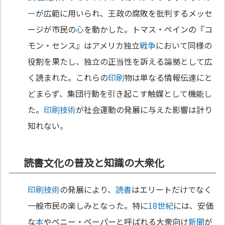
ー
が広範に用いられ、王政の腐敗を批判するメッセ
ージが市民の
心
を動かした。トマス・ペインの『コ
モン・センス』はアメリカ独立
戦争
において同様の
役割を果たし、独立の正当性を訴える論拠として広
く読まれた。これらの
印刷
物は単なる情報伝達にと
どまらず、集団行動を引き起こす触媒として機能し
た。
印刷
技術
が社会運動の発展に与えた影響は計り
知れない。
読書文化の普及と知識の大衆化
印刷
技術
の発展により、
読書
はエリートだけでなく
一般市民の楽しみとなった。特に
18世紀
には、安価
な
本
やペニー・ペーパーと呼ばれる大衆向け
新聞
が