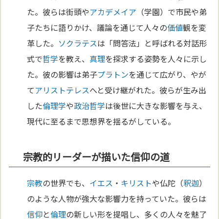
た。彼らは街頭や
アカデメイア
（学園）で市民や弟
子たちに語りかけ、議論を通じて人々の
価値
観を変
革した。
ソクラテス
は「問答法」と呼ばれる対話形
式で
哲学
を教え、
真理
を探求する姿勢を人々に示し
た。彼の影響は弟子
プラトン
を通じて広がり、やが
て
アリストテレス
へと受け継がれた。彼らが生み出
した
倫理学
や
政治哲学
は後世に大きな影響を与え、
現代に至るまで思想界を揺るがしている。
宗教的リーダーが描いた信仰の道
宗教
の世界でも、
イエス
・
キリスト
や仏陀（
釈迦
）
のような人物が強大な影響力を持っていた。彼らは
信仰
と
倫理
の新しい形を提唱し、多くの人々を魅了