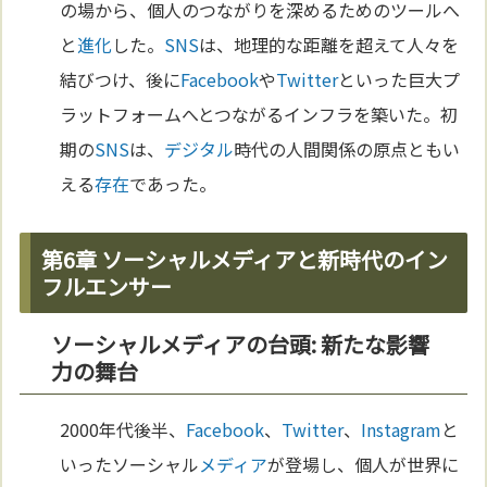
の場から、個人のつながりを深めるためのツールへ
と
進化
した。
SNS
は、地理的な距離を超えて人々を
結びつけ、後に
Facebook
や
Twitter
といった巨大プ
ラットフォームへとつながるインフラを築いた。初
期の
SNS
は、
デジタル
時代の人間関係の原点ともい
える
存在
であった。
第6章 ソーシャルメディアと新時代のイン
フルエンサー
ソーシャルメディアの台頭: 新たな影響
力の舞台
2000年代後半、
Facebook
、
Twitter
、
Instagram
と
いったソーシャル
メディア
が登場し、個人が世界に