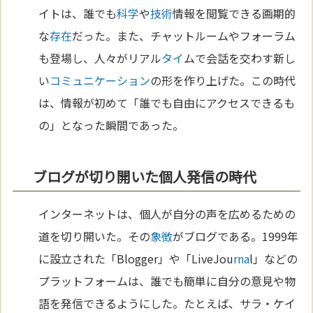
イトは、誰でも
科学
や
技術
情報を閲覧できる画期的
な
存在
だった。また、チャットルームやフォーラム
も登場し、人々がリアル
タイ
ムで会話を交わす新し
い
コミュニケーション
の形を作り上げた。この時代
は、情報が初めて「誰でも自由にアクセスできるも
の」となった瞬間であった。
ブログが切り開いた個人発信の時代
インターネットは、個人が自分の声を広めるための
道を切り開いた。その
象徴
がブログである。1999年
に設立された「Blogger」や「LiveJou
rna
l」などの
プラットフォームは、誰でも簡単に自分の意見や物
語を発信できるようにした。たとえば、サラ・ケイ