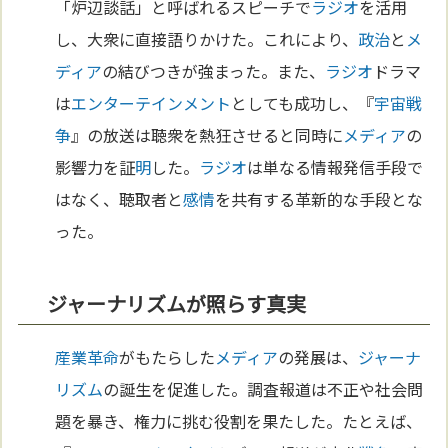
「炉辺談話」と呼ばれるスピーチで
ラジオ
を活用
し、大衆に直接語りかけた。これにより、
政治
と
メ
ディア
の結びつきが強まった。また、
ラジオ
ドラマ
は
エンターテインメント
としても成功し、『
宇宙
戦
争
』の放送は聴衆を熱狂させると同時に
メディア
の
影響力を証
明
した。
ラジオ
は単なる情報発信手段で
はなく、聴取者と
感情
を共有する革新的な手段とな
った。
ジャーナリズムが照らす真実
産業革命
がもたらした
メディア
の発展は、
ジャーナ
リズム
の誕生を促進した。調査報道は不正や社会問
題を暴き、権力に挑む役割を果たした。たとえば、