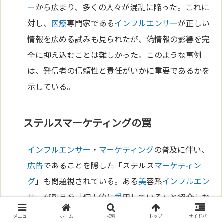
ー
から広まり、多くの人々が混乱に陥った。これに
対し、
医療
専門家である
インフルエンサー
が正しい
情報を広める試みも見られたが、偽情報の影響を完
全に抑え込むことは難しかった。このような事例
は、発信者の信頼性と責任がいかに重要であるかを
示している。
ステルスマーケティングの罠
インフルエンサー
・
マーケティング
の普及に伴い、
広告
であることを隠した「ステルス
マーケティン
グ
」も問題視されている。ある
美
容系
インフルエン
サー
が製品を「個人的に
愛
用している」と紹介しな
がら、実は企業から高額の報酬を受け取っていた事
メニュー
ホーム
検索
トップ
サイドバー