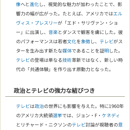
像
へと
進化
し、視覚的な魅力が加わったことで、影
響力の幅が広がった。たとえば、アメリカでは
エル
ヴィス・プレスリー
が「エド・サリヴァン・ショ
ー」に出演し、
音楽
とダンスで観客を虜にした。彼
のパフォーマンスは若者
文化
を
象徴
し、
テレビ
がス
ターを生み出す新たな
媒体
であることを証
明
した。
テレビ
の登場は単なる
技術
革新ではなく、新しい時
代の「共通体験」を作り出す原動力となった。
政治とテレビの強力な結びつき
テレビ
は
政治
の世界にも影響を与えた。特に1960年
のアメリカ大統領
選挙
では、ジョン・F・
ケネディ
とリチャード・ニクソンの
テレビ
討論が視聴者の
意