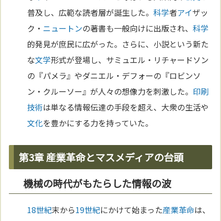
普及し、広範な読者層が誕生した。
科学
者
アイ
ザッ
ク・
ニュートン
の著書も一般向けに出版され、
科学
的発見が庶民に広がった。さらに、小説という新た
な
文学
形式が登場し、サミュエル・リチャードソン
の『パメラ』やダニエル・デフォーの『ロビンソ
ン・クルーソー』が人々の想像力を刺激した。
印刷
技術
は単なる情報伝達の手段を超え、大衆の生活や
文化
を豊かにする力を持っていた。
第3章 産業革命とマスメディアの台頭
機械の時代がもたらした情報の波
18世紀
末から
19世紀
にかけて始まった
産業革命
は、