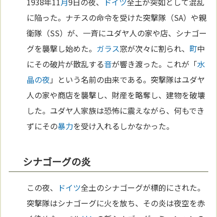
1938年11
月
9日の夜、
ドイツ
全土が突如として混乱
に陥った。ナチスの命令を受けた突撃隊（SA）や親
衛隊（SS）が、一斉にユダヤ人の家や店、シナゴー
グを襲撃し始めた。
ガラス
窓が次々に割られ、
町
中
にその破片が散乱する
音
が響き渡った。これが「
水
晶の夜
」という名前の由来である。突撃隊はユダヤ
人の家や商店を襲撃し、財産を略奪し、建物を破壊
した。ユダヤ人家族は恐怖に震えながら、何もでき
ずにその
暴力
を受け入れるしかなかった。
シナゴーグの炎
この夜、
ドイツ
全土のシナゴーグが標的にされた。
突撃隊はシナゴーグに火を放ち、その炎は夜空を赤