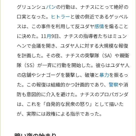
グリュンシュ
パン
の行動は、ナチスにとって絶好の
口実となった。
ヒトラー
と彼の側近であるゲッベル
スは、この事件を利用して反ユダヤ
感情
を煽ること
に決めた。11
月
9日、ナチスの指導者たちはミュン
ヘンで会議を開き、ユダヤ人に対する大規模な報復
を計画した。その夜、ナチスの突撃隊（SA）や親衛
隊（SS）が一斉に行動を開始した。彼らはユダヤ人
の店舗やシナゴーグを襲撃し、破壊と
暴力
を振るっ
た。この報復は組織的かつ計画的であり、
警察
や消
防も意図的に介入を避けた。ナチスのプロパガンダ
は、これを「自発的な民衆の怒り」として描いた
が、実際には政権による指示であった。
暗い夜の始まり