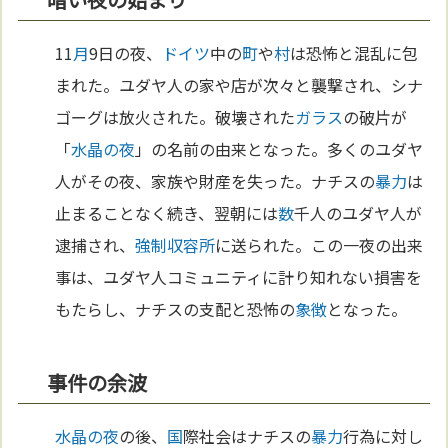
11
月
9日の夜、
ドイツ
中の
町
や
村
は恐怖と混乱に包
まれた。ユダヤ人の家や店が次々と襲撃され、シナ
ゴーグは放火された。破壊された
ガラス
の破片が
「
水晶の夜
」の名前の由来となった。多くのユダヤ
人がその夜、家族や財産を失った。ナチスの
暴力
は
止まることなく続き、翌朝には
数
千人のユダヤ人が
逮捕され、
強制収容所
に送られた。この一夜の出来
事は、ユダヤ人コミュニティに計り知れない損害を
もたらし、ナチスの支配と恐怖の
象徴
となった。
事件の余波
水晶の夜
の後、
国
際社会はナチスの
暴力
行為に対し