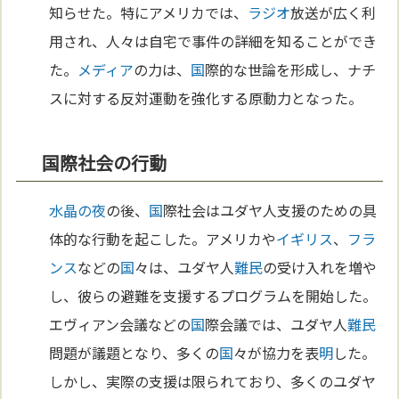
知らせた。特にアメリカでは、
ラジオ
放送が広く利
用され、人々は自宅で事件の詳細を知ることができ
た。
メディア
の力は、
国
際的な世論を形成し、ナチ
スに対する反対運動を強化する原動力となった。
国際社会の行動
水晶の夜
の後、
国
際社会はユダヤ人支援のための具
体的な行動を起こした。アメリカや
イギリス
、
フラ
ンス
などの
国
々は、ユダヤ人
難民
の受け入れを増や
し、彼らの避難を支援するプログラムを開始した。
エヴィアン会議などの
国
際会議では、ユダヤ人
難民
問題が議題となり、多くの
国
々が協力を表
明
した。
しかし、実際の支援は限られており、多くのユダヤ