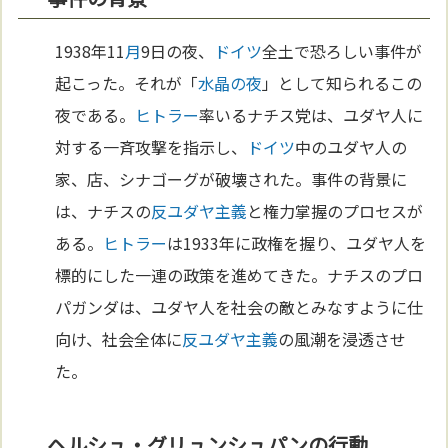
1938年11
月
9日の夜、
ドイツ
全土で恐ろしい事件が
起こった。それが「
水晶の夜
」として知られるこの
夜である。
ヒトラー
率いるナチス党は、ユダヤ人に
対する一斉攻撃を指示し、
ドイツ
中のユダヤ人の
家、店、シナゴーグが破壊された。事件の背景に
は、ナチスの
反ユダヤ主義
と権力掌握のプロセスが
ある。
ヒトラー
は1933年に政権を握り、ユダヤ人を
標的にした一連の政策を進めてきた。ナチスのプロ
パガンダは、ユダヤ人を社会の敵とみなすように仕
向け、社会全体に
反ユダヤ主義
の風潮を浸透させ
た。
ヘルシュ・グリュンシュパンの行動