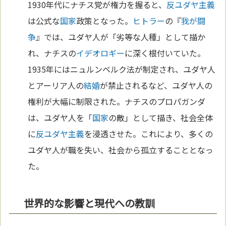
1930年代にナチス党が権力を握ると、
反ユダヤ主義
は公式な
国家
政策となった。
ヒトラー
の『
我が闘
争
』では、ユダヤ人が「劣等な人種」として描か
れ、ナチスの
イデオロギー
に深く根付いていた。
1935年にはニュルンベルク法が制定され、ユダヤ人
とアーリア人の
結婚
が禁止されるなど、ユダヤ人の
権利が大幅に制限された。ナチスのプロパガンダ
は、ユダヤ人を「
国家
の敵」として描き、社会全体
に
反ユダヤ主義
を浸透させた。これにより、多くの
ユダヤ人が職を失い、社会から孤立することとなっ
た。
世界的な影響と現代への教訓