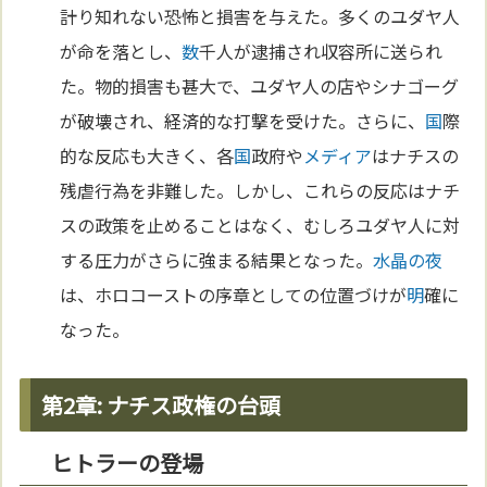
計り知れない恐怖と損害を与えた。多くのユダヤ人
が命を落とし、
数
千人が逮捕され収容所に送られ
た。物的損害も甚大で、ユダヤ人の店やシナゴーグ
が破壊され、経済的な打撃を受けた。さらに、
国
際
的な反応も大きく、各
国
政府や
メディア
はナチスの
残虐行為を非難した。しかし、これらの反応はナチ
スの政策を止めることはなく、むしろユダヤ人に対
する圧力がさらに強まる結果となった。
水晶の夜
は、ホロコーストの序章としての位置づけが
明
確に
なった。
第2章: ナチス政権の台頭
ヒトラーの登場