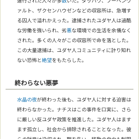
連行された人々が多
数
いた。ダッハウ、ブーヘンヴ
ァルト、ザクセンハウゼンなどの収容所は、急増す
る囚人で溢れかえった。逮捕されたユダヤ人は過酷
な労働を強いられ、劣
悪
な環境での生活を余儀なく
された。多くの人々がこの収容所で命を落とした。
この大量逮捕は、ユダヤ人コミュニティに計り知れ
ない恐怖と
絶望
をもたらした。
終わらない悪夢
水晶の夜
が終わった後も、ユダヤ人に対する迫害は
終わらなかった。ナチスはこの事件を口実に、さら
に厳しい反ユダヤ政策を推進した。ユダヤ人はます
ます孤立し、社会から排除されることとなった。彼