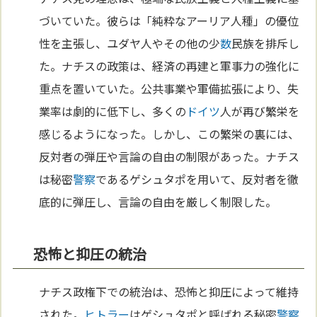
づいていた。彼らは「純粋なアーリア人種」の優位
性を主張し、ユダヤ人やその他の少
数
民族を排斥し
た。ナチスの政策は、経済の再建と軍事力の強化に
重点を置いていた。公共事業や軍備拡張により、失
業率は劇的に低下し、多くの
ドイツ
人が再び繁栄を
感じるようになった。しかし、この繁栄の裏には、
反対者の弾圧や言論の自由の制限があった。ナチス
は秘密
警察
であるゲシュタポを用いて、反対者を徹
底的に弾圧し、言論の自由を厳しく制限した。
恐怖と抑圧の統治
ナチス政権下での統治は、恐怖と抑圧によって維持
された。
ヒトラー
はゲシュタポと呼ばれる秘密
警察