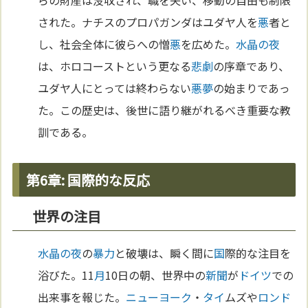
らの財産は没収され、職を失い、移動の自由も制限
された。ナチスのプロパガンダはユダヤ人を
悪
者と
し、社会全体に彼らへの憎
悪
を広めた。
水晶の夜
は、ホロコーストという更なる
悲劇
の序章であり、
ユダヤ人にとっては終わらない
悪
夢
の始まりであっ
た。この歴史は、後世に語り継がれるべき重要な教
訓である。
第6章: 国際的な反応
世界の注目
水晶の夜
の
暴力
と破壊は、瞬く間に
国
際的な注目を
浴びた。11
月
10日の朝、世界中の
新聞
が
ドイツ
での
出来事を報じた。
ニューヨーク
・
タイ
ムズや
ロンド