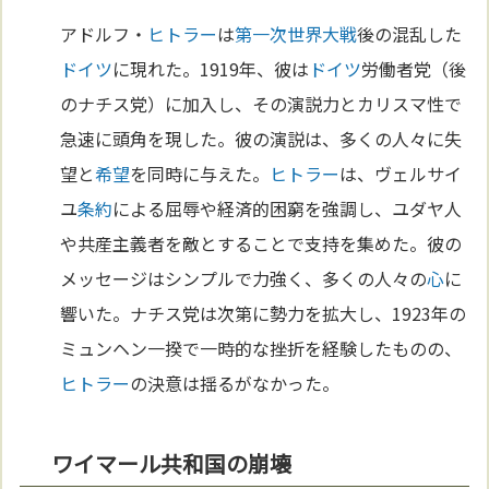
アドルフ・
ヒトラー
は
第一次世界大戦
後の混乱した
ドイツ
に現れた。1919年、彼は
ドイツ
労働者党（後
のナチス党）に加入し、その演説力とカリスマ性で
急速に頭角を現した。彼の演説は、多くの人々に失
望と
希望
を同時に与えた。
ヒトラー
は、ヴェルサイ
ユ
条約
による屈辱や経済的困窮を強調し、ユダヤ人
や共産主義者を敵とすることで支持を集めた。彼の
メッセージはシンプルで力強く、多くの人々の
心
に
響いた。ナチス党は次第に勢力を拡大し、1923年の
ミュンヘン一揆で一時的な挫折を経験したものの、
ヒトラー
の決意は揺るがなかった。
ワイマール共和国の崩壊