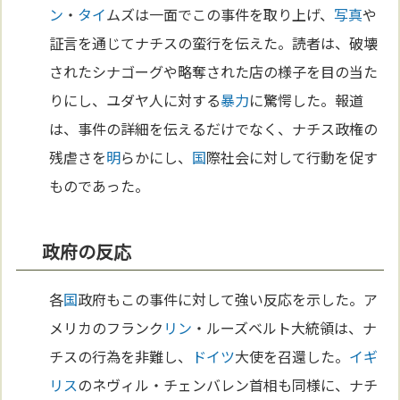
ン
・
タイ
ムズは一面でこの事件を取り上げ、
写真
や
証言を通じてナチスの蛮行を伝えた。読者は、破壊
されたシナゴーグや略奪された店の様子を目の当た
りにし、ユダヤ人に対する
暴力
に驚愕した。報道
は、事件の詳細を伝えるだけでなく、ナチス政権の
残虐さを
明
らかにし、
国
際社会に対して行動を促す
ものであった。
政府の反応
各
国
政府もこの事件に対して強い反応を示した。ア
メリカのフランク
リン
・ルーズベルト大統領は、ナ
チスの行為を非難し、
ドイツ
大使を召還した。
イギ
リス
のネヴィル・チェンバレン首相も同様に、ナチ