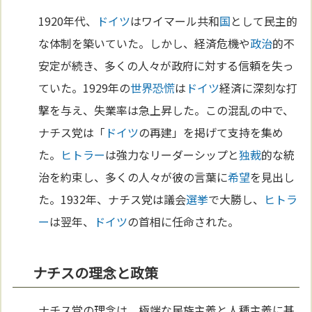
1920年代、
ドイツ
はワイマール共和
国
として民主的
な体制を築いていた。しかし、経済危機や
政治
的不
安定が続き、多くの人々が政府に対する信頼を失っ
ていた。1929年の
世界恐慌
は
ドイツ
経済に深刻な打
撃を与え、失業率は急上昇した。この混乱の中で、
ナチス党は「
ドイツ
の再建」を掲げて支持を集め
た。
ヒトラー
は強力なリーダーシップと
独裁
的な統
治を約束し、多くの人々が彼の言葉に
希望
を見出し
た。1932年、ナチス党は議会
選挙
で大勝し、
ヒトラ
ー
は翌年、
ドイツ
の首相に任命された。
ナチスの理念と政策
ナチス党の理念は、極端な民族主義と人種主義に基