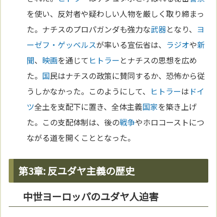
を使い、反対者や疑わしい人物を厳しく取り締まっ
た。ナチスのプロパガンダも強力な
武器
となり、
ヨ
ーゼフ・ゲッベルス
が率いる宣伝省は、
ラジオ
や
新
聞
、
映画
を通じて
ヒトラー
とナチスの思想を広め
た。
国
民はナチスの政策に賛同するか、恐怖から従
うしかなかった。このようにして、
ヒトラー
は
ドイ
ツ
全土を支配下に置き、全体主義
国家
を築き上げ
た。この支配体制は、後の
戦争
やホロコーストにつ
ながる道を開くこととなった。
第3章: 反ユダヤ主義の歴史
中世ヨーロッパのユダヤ人迫害