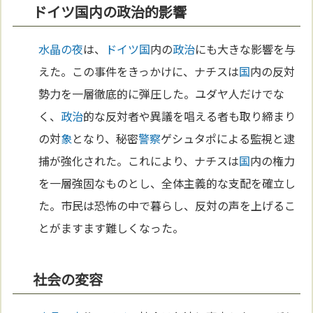
ドイツ国内の政治的影響
水晶の夜
は、
ドイツ
国
内の
政治
にも大きな影響を与
えた。この事件をきっかけに、ナチスは
国
内の反対
勢力を一層徹底的に弾圧した。ユダヤ人だけでな
く、
政治
的な反対者や異議を唱える者も取り締まり
の対
象
となり、秘密
警察
ゲシュタポによる監視と逮
捕が強化された。これにより、ナチスは
国
内の権力
を一層強固なものとし、全体主義的な支配を確立し
た。市民は恐怖の中で暮らし、反対の声を上げるこ
とがますます難しくなった。
社会の変容