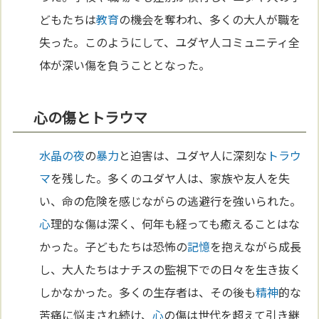
どもたちは
教育
の機会を奪われ、多くの大人が職を
失った。このようにして、ユダヤ人コミュニティ全
体が深い傷を負うこととなった。
心の傷とトラウマ
水晶の夜
の
暴力
と迫害は、ユダヤ人に深刻な
トラウ
マ
を残した。多くのユダヤ人は、家族や友人を失
い、命の危険を感じながらの逃避行を強いられた。
心
理的な傷は深く、何年も経っても癒えることはな
かった。子どもたちは恐怖の
記憶
を抱えながら成長
し、大人たちはナチスの監視下での日々を生き抜く
しかなかった。多くの生存者は、その後も
精神
的な
苦痛に悩まされ続け、
心
の傷は世代を超えて引き継