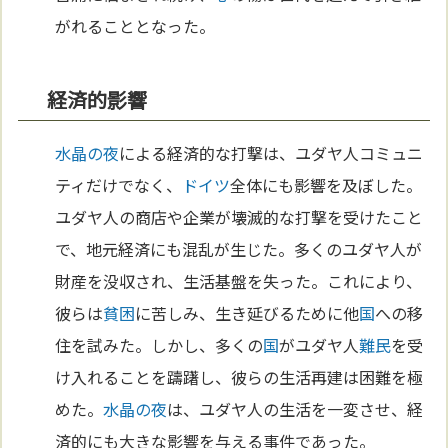
がれることとなった。
経済的影響
水晶の夜
による経済的な打撃は、ユダヤ人コミュニ
ティだけでなく、
ドイツ
全体にも影響を及ぼした。
ユダヤ人の商店や企業が壊滅的な打撃を受けたこと
で、地元経済にも混乱が生じた。多くのユダヤ人が
財産を没収され、生活基盤を失った。これにより、
彼らは
貧困
に苦しみ、生き延びるために他
国
への移
住を試みた。しかし、多くの
国
がユダヤ人
難民
を受
け入れることを躊躇し、彼らの生活再建は困難を極
めた。
水晶の夜
は、ユダヤ人の生活を一変させ、経
済的にも大きな影響を与える事件であった。