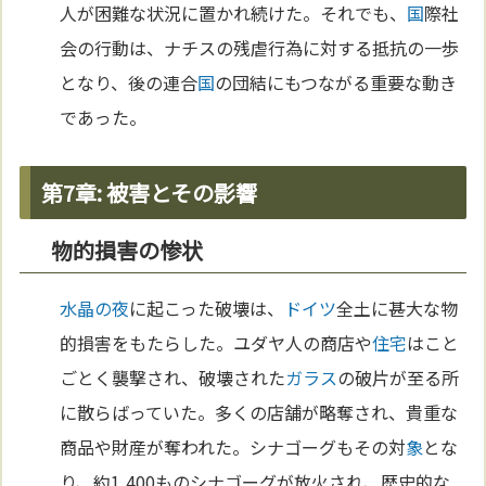
人が困難な状況に置かれ続けた。それでも、
国
際社
会の行動は、ナチスの残虐行為に対する抵抗の一歩
となり、後の連合
国
の団結にもつながる重要な動き
であった。
第7章: 被害とその影響
物的損害の惨状
水晶の夜
に起こった破壊は、
ドイツ
全土に甚大な物
的損害をもたらした。ユダヤ人の商店や
住宅
はこと
ごとく襲撃され、破壊された
ガラス
の破片が至る所
に散らばっていた。多くの店舗が略奪され、貴重な
商品や財産が奪われた。シナゴーグもその対
象
とな
り、約1,400ものシナゴーグが放火され、歴史的な