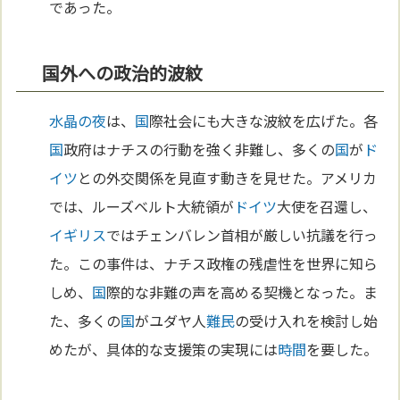
であった。
国外への政治的波紋
水晶の夜
は、
国
際社会にも大きな波紋を広げた。各
国
政府はナチスの行動を強く非難し、多くの
国
が
ド
イツ
との外交関係を見直す動きを見せた。アメリカ
では、ルーズベルト大統領が
ドイツ
大使を召還し、
イギリス
ではチェンバレン首相が厳しい抗議を行っ
た。この事件は、ナチス政権の残虐性を世界に知ら
しめ、
国
際的な非難の声を高める契機となった。ま
た、多くの
国
がユダヤ人
難民
の受け入れを検討し始
めたが、具体的な支援策の実現には
時間
を要した。