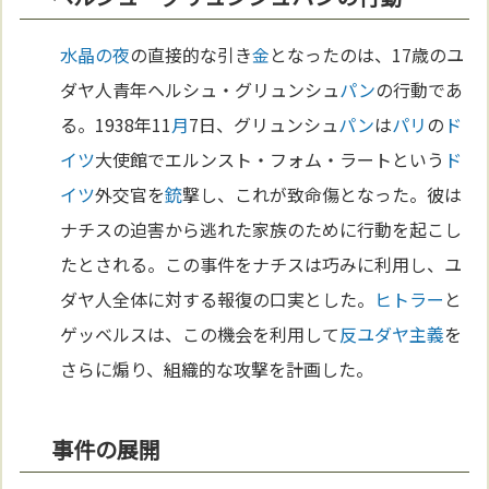
水晶の夜
の直接的な引き
金
となったのは、17歳のユ
ダヤ人青年ヘルシュ・グリュンシュ
パン
の行動であ
る。1938年11
月
7日、グリュンシュ
パン
は
パリ
の
ド
イツ
大使館でエルンスト・フォム・ラートという
ド
イツ
外交官を
銃
撃し、これが致命傷となった。彼は
ナチスの迫害から逃れた家族のために行動を起こし
たとされる。この事件をナチスは巧みに利用し、ユ
ダヤ人全体に対する報復の口実とした。
ヒトラー
と
ゲッベルスは、この機会を利用して
反ユダヤ主義
を
さらに煽り、組織的な攻撃を計画した。
事件の展開