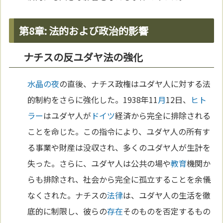
第8章: 法的および政治的影響
ナチスの反ユダヤ法の強化
水晶の夜
の直後、ナチス政権はユダヤ人に対する法
的制約をさらに強化した。1938年11
月
12日、
ヒト
ラー
はユダヤ人が
ドイツ
経済から完全に排除される
ことを命じた。この指令により、ユダヤ人の所有す
る事業や財産は没収され、多くのユダヤ人が生計を
失った。さらに、ユダヤ人は公共の場や
教育
機関か
らも排除され、社会から完全に孤立することを余儀
なくされた。ナチスの
法律
は、ユダヤ人の生活を徹
底的に制限し、彼らの
存在
そのものを否定するもの