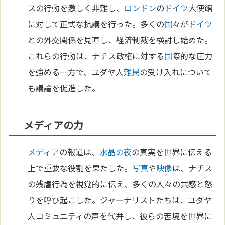
スの行動を激しく非難し、
ロンドン
の
ドイツ
大使館
に対して正式な抗議を行った。多くの
国
々が
ドイツ
との外交関係を見直し、経済制裁を検討し始めた。
これらの行動は、ナチス政権に対する
国
際的な圧力
を強める一方で、ユダヤ人
難民
の受け入れについて
も議論を促進した。
メディアの力
メディア
の報道は、
水晶の夜
の真実を世界に伝える
上で重要な役割を果たした。
写真
や
映像
は、ナチス
の残虐行為を視覚的に伝え、多くの人々の共感と怒
りを呼び起こした。ジャーナリストたちは、ユダヤ
人コミュニティの声を代弁し、彼らの苦境を世界に