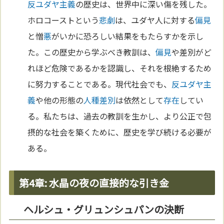
反ユダヤ主義
の歴史は、世界中に深い傷を残した。
ホロコーストという
悲劇
は、ユダヤ人に対する
偏見
と憎
悪
がいかに恐ろしい結果をもたらすかを示し
た。この歴史から学ぶべき教訓は、
偏見
や差別がど
れほど危険であるかを認識し、それを根絶するため
に努力することである。現代社会でも、
反ユダヤ主
義
や他の形態の
人種差別
は依然として
存在
してい
る。私たちは、過去の教訓を生かし、より公正で包
摂的な社会を築くために、歴史を学び続ける必要が
ある。
第4章: 水晶の夜の直接的な引き金
ヘルシュ・グリュンシュパンの決断