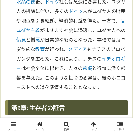
水晶の夜
後、
ドイツ
社会は急速に変容した。ユダヤ
人の排除に伴い、多くの
ドイツ
人がユダヤ人の財産
や地位を引き継ぎ、経済的利益を得た。一方で、
反
ユダヤ主義
がますます社会に浸透し、ユダヤ人への
偏見
と憎
悪
が日常的なものとなった。学校では反ユ
ダヤ的な
教育
が行われ、
メディア
もナチスのプロパ
ガンダを広めた。これにより、ナチスの
イデオロギ
ー
は社会全体に根付き、人々の
意識
と行動に深く影
響を与えた。このような社会の変容は、後のホロコ
ーストへの道を準備することとなった。
第9章: 生存者の証言
恐怖の記憶
メニュー
ホーム
検索
トップ
サイドバー