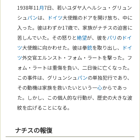
1938年11
月
7日、若いユダヤ人ヘルシュ・グリュン
シュ
パン
は、
ドイツ
大使館のドアを開け放ち、中に
入った。彼はわずか17歳で、家族がナチスの迫害に
苦しんでいた。その怒りと
絶望
が、彼を
パリ
の
ドイ
ツ
大使館に向かわせた。彼は拳
銃
を取り出し、
ドイ
ツ
外交官エルンスト・フォム・ラートを撃った。フ
ォム・ラートは重傷を負い、二日後に亡くなった。
この事件は、グリュンシュ
パン
の単独犯行であり、
その動機は家族を救いたいという一
心
からであっ
た。しかし、この個人的な行動が、歴史の大きな波
紋を広げることになる。
ナチスの報復