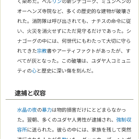
く染めた。ベル
リン
の新シナゴーグ、ミュンヘンの
オーヘンズ寺院など、多くの歴史的な建物が破壊さ
れた。消防隊は呼び出されても、ナチスの命令に従
い、火災を消火せずにただ見守るだけであった。シ
ナゴーグの中には、何世代にもわたって大切に守ら
れてきた
宗教
書やアーティファクトがあったが、す
べてが灰となった。この破壊は、ユダヤ人コミュニ
ティの
心
と歴史に深い傷を刻んだ。
逮捕と収容
水晶の夜
の
暴力
は物的損害だけにとどまらなかっ
た。翌朝、多くのユダヤ人男性が逮捕され、
強制収
容所
に送られた。彼らの中には、家族を残して突然