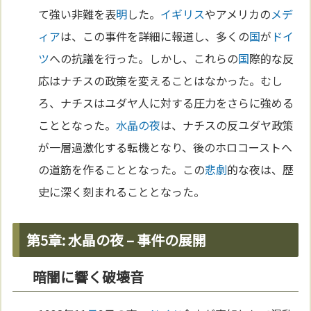
て強い非難を表
明
した。
イギリス
やアメリカの
メデ
ィア
は、この事件を詳細に報道し、多くの
国
が
ドイ
ツ
への抗議を行った。しかし、これらの
国
際的な反
応はナチスの政策を変えることはなかった。むし
ろ、ナチスはユダヤ人に対する圧力をさらに強める
こととなった。
水晶の夜
は、ナチスの反ユダヤ政策
が一層過激化する転機となり、後のホロコーストへ
の道筋を作ることとなった。この
悲劇
的な夜は、歴
史に深く刻まれることとなった。
第5章: 水晶の夜 – 事件の展開
暗闇に響く破壊音