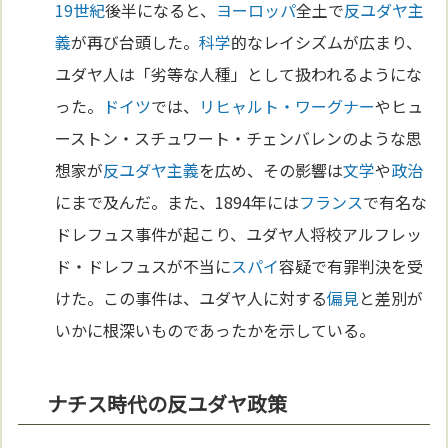
19世紀
後半になると、
ヨーロッパ
全土で
反ユダヤ主
義
が再び台頭した。
科学
的なレイシズムが広まり、
ユダヤ人は「劣等な人種」として扱われるようにな
った。
ドイツ
では、
リヒャルト・ワーグナー
やヒュ
ーストン・スチュワート・チェンバレンのような思
想家が
反ユダヤ主義
を広め、その影響は
文学
や
政治
にまで及んだ。また、1894年には
フランス
で有名な
ドレフュス事件が起こり、ユダヤ人将校アルフレッ
ド・ドレフュスが不当に
スパイ
容疑で有罪判決を受
けた。この事件は、ユダヤ人に対する
偏見
と差別が
いかに根深いものであったかを示している。
ナチス時代の反ユダヤ政策