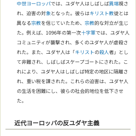
中世
ヨーロッパ
では、ユダヤ人はしばしば
異端
視さ
れ、迫害の対
象
となった。彼らは
キリスト教
徒とは
異なる
宗教
を信じていたため、
宗教
的な対立が生じ
た。例えば、1096年の第一次
十字軍
では、ユダヤ人
コミュニティが襲撃され、多くのユダヤ人が虐殺さ
れた。また、ユダヤ人は「
キリスト
の
殺人
者」とし
て非難され、しばしばスケープゴートにされた。こ
れにより、ユダヤ人はしばしば特定の地区に隔離さ
れ、重い税を課された。これらの迫害は、ユダヤ人
の生活を困難にし、彼らの社会的地位を低下させ
た。
近代ヨーロッパの反ユダヤ主義