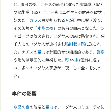
11
月
9日の夜、ナチスの命令に従った突撃隊（SA）
や親衛隊（SS）は、一斉にユダヤ人の財産を破壊し
始めた。
ガラス
窓が割られる
音
が
町
中に響き渡り、
その破片が「
水晶の夜
」の名前の由来となった。シ
ナゴーグは放火され、ユダヤ人の店は略奪され、何
千人ものユダヤ人が逮捕され
強制収容所
に送られ
た。ナチスの
暴力
は計画的かつ組織的であり、
警察
や消防は意図的に無視した。
町
や
村
は恐怖に包ま
れ、多くのユダヤ人家族が一夜にして全てを失っ
た。
事件の影響
水晶の夜
の破壊と
暴力
は、ユダヤ人コミュニティに