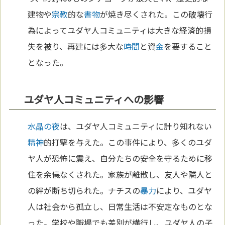
建物や
宗教
的な
書物
が焼き尽くされた。この破壊行
為によってユダヤ人コミュニティは大きな経済的損
失を被り、再建には多大な
時間
と資
金
を要すること
となった。
ユダヤ人コミュニティへの影響
水晶の夜
は、ユダヤ人コミュニティに計り知れない
精神
的打撃を与えた。この事件により、多くのユダ
ヤ人が恐怖に震え、自分たちの安全を守るために移
住を余儀なくされた。家族が離散し、友人や隣人と
の絆が断ち切られた。ナチスの
暴力
により、ユダヤ
人は社会から孤立し、日常生活は不安定なものとな
った。学校や職場でも差別が横行し、ユダヤ人の子